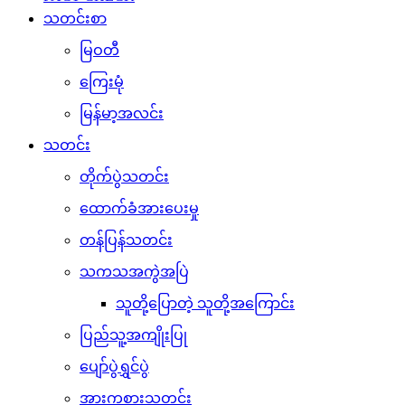
သတင်းစာ
မြဝတီ
ကြေးမုံ
မြန်မာ့အလင်း
သတင်း
တိုက်ပွဲသတင်း
ထောက်ခံအားပေးမှု
တန်ပြန်သတင်း
သကသအကွဲအပြဲ
သူတို့ပြောတဲ့ သူတို့အကြောင်း
ပြည်သူ့အကျိုးပြု
ပျော်ပွဲရွှင်ပွဲ
အားကစားသတင်း