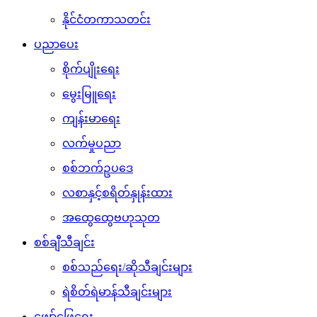
နိုင်ငံတကာသတင်း
ပညာပေး
စိုက်ပျိုးရေး
မွေးမြူရေး
ကျန်းမာရေး
လက်မှုပညာ
စစ်ဘက်ဥပဒေ
လစာနှင့်စရိတ်နှုန်းထား
အထွေထွေဗဟုသုတ
စစ်ချီသီချင်း
စစ်သည်ရေး/ဆိုသီချင်းများ
ရဲစိတ်ရဲမာန်သီချင်းများ
ဖျော်ဖြေရေး