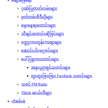
ဂုဏ်ပြုဇာတ်လမ်းများ
မှတ်တမ်းဗီဒီယိုများ
မွေးနေ့ဆုတောင်းများ
သီချင်းတောင်းဆိုခြင်းများ
ဝတ္ထု/ကာတွန်း/ကဗျာများ
ဆောင်းပါး/မဂ္ဂဇင်းများ
ပေါ်ပြူလာသတင်းများ
အနုပညာရှင်သတင်းများ
ထူးထူးခြားခြား Facebook သတင်းများ
သဇင် FM Radio
Tiktok ဆယ်လီများ
ကံစမ်းမဲ