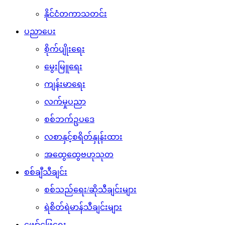
နိုင်ငံတကာသတင်း
ပညာပေး
စိုက်ပျိုးရေး
မွေးမြူရေး
ကျန်းမာရေး
လက်မှုပညာ
စစ်ဘက်ဥပဒေ
လစာနှင့်စရိတ်နှုန်းထား
အထွေထွေဗဟုသုတ
စစ်ချီသီချင်း
စစ်သည်ရေး/ဆိုသီချင်းများ
ရဲစိတ်ရဲမာန်သီချင်းများ
ဖျော်ဖြေရေး