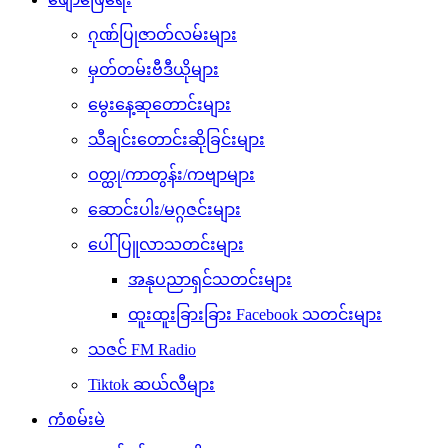
ဂုဏ်ပြုဇာတ်လမ်းများ
မှတ်တမ်းဗီဒီယိုများ
မွေးနေ့ဆုတောင်းများ
သီချင်းတောင်းဆိုခြင်းများ
ဝတ္ထု/ကာတွန်း/ကဗျာများ
ဆောင်းပါး/မဂ္ဂဇင်းများ
ပေါ်ပြူလာသတင်းများ
အနုပညာရှင်သတင်းများ
ထူးထူးခြားခြား Facebook သတင်းများ
သဇင် FM Radio
Tiktok ဆယ်လီများ
ကံစမ်းမဲ