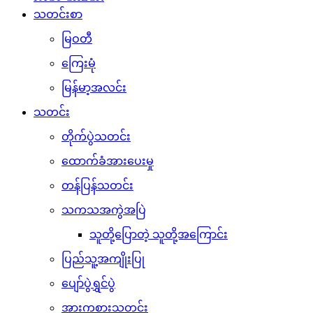
သတင်းစာ
မြဝတီ
ကြေးမုံ
မြန်မာ့အလင်း
သတင်း
တိုက်ပွဲသတင်း
ထောက်ခံအားပေးမှု
တန်ပြန်သတင်း
သကသအကွဲအပြဲ
သူတို့ပြောတဲ့ သူတို့အကြောင်း
ပြည်သူ့အကျိုးပြု
ပျော်ပွဲရွှင်ပွဲ
အားကစားသတင်း