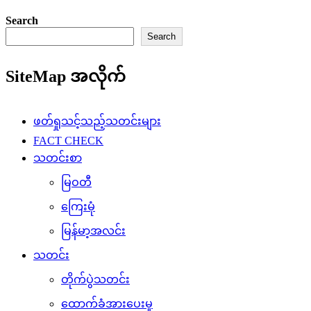
Search
Search
SiteMap အလိုက်
ဖတ်ရှုသင့်သည့်သတင်းများ
FACT CHECK
သတင်းစာ
မြဝတီ
ကြေးမုံ
မြန်မာ့အလင်း
သတင်း
တိုက်ပွဲသတင်း
ထောက်ခံအားပေးမှု