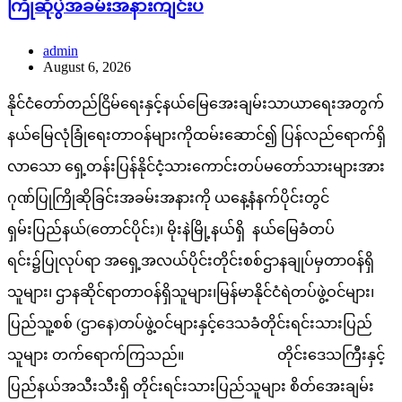
ကြိုဆိုပွဲအခမ်းအနားကျင်းပ
admin
August 6, 2026
နိုင်ငံတော်တည်ငြိမ်ရေးနှင့်နယ်မြေအေးချမ်းသာယာရေးအတွက်
နယ်မြေလုံခြုံရေးတာဝန်များကိုထမ်းဆောင်၍ ပြန်လည်ရောက်ရှိ
လာသော ရှေ့တန်းပြန်နိုင်ငံ့သားကောင်းတပ်မတော်သားများအား
ဂုဏ်ပြုကြိုဆိုခြင်းအခမ်းအနားကို ယနေ့နံနက်ပိုင်းတွင်
ရှမ်းပြည်နယ်(တောင်ပိုင်း)၊ မိုးနဲမြို့နယ်ရှိ နယ်မြေခံတပ်
ရင်း၌ပြုလုပ်ရာ အရှေ့အလယ်ပိုင်းတိုင်းစစ်ဌာနချုပ်မှတာဝန်ရှိ
သူများ၊ ဌာနဆိုင်ရာတာဝန်ရှိသူများ၊မြန်မာနိုင်ငံရဲတပ်ဖွဲ့ဝင်များ၊
ပြည်သူ့စစ် (ဌာနေ)တပ်ဖွဲ့ဝင်များနှင့်ဒေသခံတိုင်းရင်းသားပြည်
သူများ တက်ရောက်ကြသည်။ တိုင်းဒေသကြီးနှင့်
ပြည်နယ်အသီးသီးရှိ တိုင်းရင်းသားပြည်သူများ စိတ်အေးချမ်း