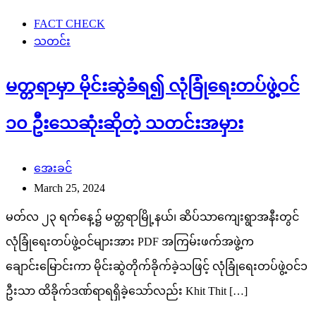
FACT CHECK
သတင်း
မတ္တရာမှာ မိုင်းဆွဲခံရ၍ လုံခြုံရေးတပ်ဖွဲ့ဝင်
၁၀ ဦးသေဆုံးဆိုတဲ့ သတင်းအမှား
အေးခင်
March 25, 2024
မတ်လ ၂၃ ရက်နေ့၌ မတ္တရာမြို့နယ်၊ ဆိပ်သာကျေးရွာအနီးတွင်
လုံခြုံရေးတပ်ဖွဲ့ဝင်များအား PDF အကြမ်းဖက်အဖွဲ့က
ချောင်းမြောင်းကာ မိုင်းဆွဲတိုက်ခိုက်ခဲ့သဖြင့် လုံခြုံရေးတပ်ဖွဲ့ဝင်၁
ဦးသာ ထိခိုက်ဒဏ်ရာရရှိခဲ့သော်လည်း Khit Thit […]