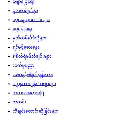
ဖျော်ဖြေရေး
မူလစာမျက်နှာ
မွေးနေ့ဆုတောင်းများ
မွေးမြူရေး
မှတ်တမ်းဗီဒီယိုများ
ရင်ဖွင့်ဆွေးနွေး
ရဲစိတ်ရဲမန်သီချင်းများ
လက်မှုပညာ
လစာနှင့်စရိတ်နှုန်းထား
ဝတ္ထု/ကာတွန်း/ကဗျာများ
သကသအကွဲအပြဲ
သတင်း
သီချင်းတောင်းဆိုခြင်းများ