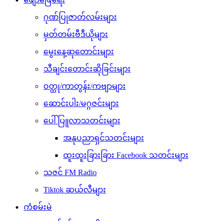
ဂုဏ်ပြုဇာတ်လမ်းများ
မှတ်တမ်းဗီဒီယိုများ
မွေးနေ့ဆုတောင်းများ
သီချင်းတောင်းဆိုခြင်းများ
ဝတ္ထု/ကာတွန်း/ကဗျာများ
ဆောင်းပါး/မဂ္ဂဇင်းများ
ပေါ်ပြူလာသတင်းများ
အနုပညာရှင်သတင်းများ
ထူးထူးခြားခြား Facebook သတင်းများ
သဇင် FM Radio
Tiktok ဆယ်လီများ
ကံစမ်းမဲ