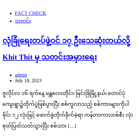
FACT CHECK
သတင်း
လုံခြုံရေးတပ်ဖွဲ့ဝင် ၁၇ ဦးသေဆုံးတယ်လို့
Khit Thit မှ သတင်းအမှားရေး
admin
July 18, 2023
ဇူလိုင်လ ၁၆ ရက်နေ့ မန္တလေးတိုင်း၊ မြင်းခြံမြို့နယ်၊ တောင်ပုံ
ကျေးရွာ၌တိုက်ပွဲဖြစ်ပွားပြီး စစ်ကူလာသည့် စစ်ကားများကိုပါ
မိုင်း ၁၂ လုံးဖြင့် ဖောက်ခွဲတိုက်ခိုက်ခဲ့ရာ ကန်တာကားတစ်စီး လုံး
စုတ်ပြတ်သတ်သွားပြီး စစ်သား […]