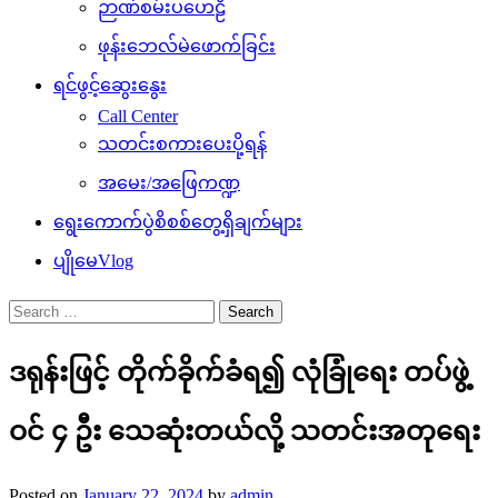
ဉာဏ်စမ်းပဟေဠိ
ဖုန်းဘေလ်မဲဖောက်ခြင်း
ရင်ဖွင့်ဆွေးနွေး
Call Center
သတင်းစကားပေးပို့ရန်
အမေး/အဖြေကဏ္ဍ
ရွေးကောက်ပွဲစိစစ်တွေ့ရှိချက်များ
ပျိုမေVlog
Search
for:
ဒရုန်းဖြင့် တိုက်ခိုက်ခံရ၍ လုံခြုံရေး တပ်ဖွဲ့
ဝင် ၄ ဦး သေဆုံးတယ်လို့ သတင်းအတုရေး
Posted on
January 22, 2024
by
admin