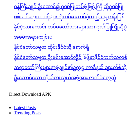
ဝန်ကြီးချုပ် ဦးဆောင်၍ ဂုဏ်ပြုတပ်ဖွဲ့ဖြင့် ကြိုဆိုဂုဏ်ပြု
စစ်ဆင်ရေးတာဝန်များကိုထမ်းဆောင်ခဲ့သည့် ရှေ့တန်းပြန်
နိုင်ငံ့သားကောင်း တပ်မတော်သားများအား ဂုဏ်ပြုကြိုဆိုပွဲ
အခမ်းအနားကျင်းပ
နိုင်ငံတော်သမ္မတ ထိုင်းနိုင်ငံသို့ ရောက်ရှိ
နိုင်ငံတော်သမ္မတ ဦးမင်းအောင်လှိုင် မြန်မာနိုင်ငံကက်သလစ်
ဆရာတော်ကြီးများအဖွဲ့ချုပ်၏ဥက္ကဋ္ဌ ကာဒီနယ် ချားလ်စ်ဘို
ဦးဆောင်သော ကိုယ်စားလှယ်အဖွဲ့အား လက်ခံတွေ့ဆုံ
Direct Download APK
Latest Posts
Trending Posts