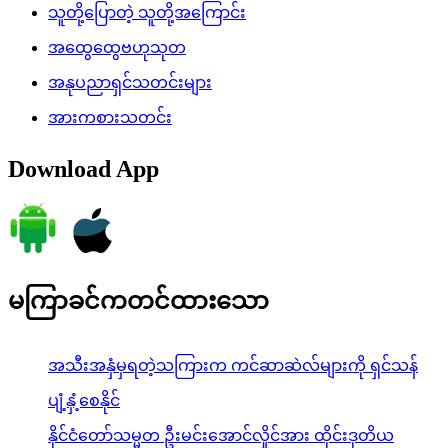
သူတို့ပြောတဲ့ သူတို့အကြောင်း
အထွေထွေဗဟုသုတ
အနုပညာရှင်သတင်းများ
အားကစားသတင်း
Download App
မကြာခင်ကတင်ထားသော
အသီးအနှံမှရတဲ့သကြားက ကင်ဆာဆဲလ်များကို ရှင်သန်
ပျံ့နှံ့စေနိုင်
နိုင်ငံတော်သမ္မတ ဦးမင်းအောင်လှိုင်အား ထိုင်းဒုတိယ