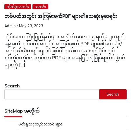
တိုက်ပွဲသတင်း
သတင်း
တစ်ပတ်အတွင်း အကြမ်းဖက်PDF များ၏သေဆုံးမှုစာရင်း
Admin
May 23, 2023
တိုင်းဒေသကြီးပြည်နယ်များအလိုက် မေလ ၁၅ ရက်မှ ၂၁ ရက်
နေ့အထိ တစ်ပတ်အတွင်း အကြမ်းဖက် PDF များ၏ သေဆုံး/
အရှင်ဖမ်းမိစာရင်းများပဲဖြစ်ပါတယ်။ ယခုနောက်ပိုင်းတွင်
စစ်ကိုင်းတိုင်းအတွင်းက PDF များအနေဖြင့်လုံခြုံရေးတပ်ဖွဲ့ဝင်
များကို […]
Search
Search
SiteMap အလိုက်
ဖတ်ရှုသင့်သည့်သတင်းများ