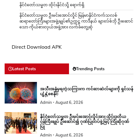
နိုင်ငံတော်သမ္မတ ထိုင်းနိုင်ငံသို့ ရောက်ရှိ
နိုင်ငံတော်သမ္မတ ဦးမင်းအောင်လှိုင် မြန်မာနိုင်ငံကက်သလစ်
ဆရာတော်ကြီးများအဖွဲ့ချုပ်၏ဥက္ကဋ္ဌ ကာဒီနယ် ချားလ်စ်ဘို ဦးဆောင်
သော ကိုယ်စားလှယ်အဖွဲ့အား လက်ခံတွေ့ဆုံ
Direct Download APK
Latest Posts
Trending Posts
အသီးအနှံမှရတဲ့သကြားက ကင်ဆာဆဲလ်များကို ရှင်သန်
ပျံ့နှံ့စေနိုင်
Admin
August 6, 2026
နိုင်ငံတော်သမ္မတ ဦးမင်းအောင်လှိုင်အား ထိုင်းဒုတိယ
ဝန်ကြီးချုပ် ဦးဆောင်၍ ဂုဏ်ပြုတပ်ဖွဲ့ဖြင့် ကြိုဆိုဂုဏ်
ပြု
Admin
August 6, 2026