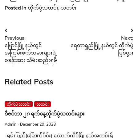
Posted in
တိုက်ပွဲသတင်း
,
သတင်း
Post
Previous:
Next:
navigation
မြောင်မြို့နယ်တွင်
ရေတာရှည်မြို့နယ်တွင် တိုက်ပွဲ
အကြမ်းဖက်သမားများရဲ့
ဖြစ်ပွား
စခန်းအား သိမ်းဆည်းရမိ
Related Posts
တိုက်ပွဲသတင်း
သတင်း
ဒီဇင်ဘာ ၂၈ ရက်နေ့တိုက်ပွဲသတင်းများ
Admin
December 29, 2023
-ရှမ်းပြည်(မြောက်ပိုင်း) လောက်ကိုင်မြို့နယ်အတွင်းရှိ