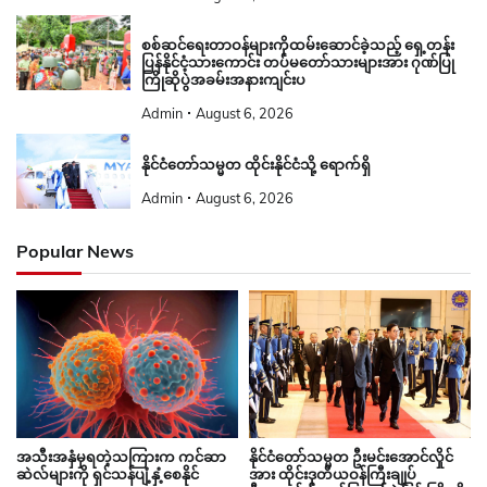
စစ်ဆင်ရေးတာဝန်များကိုထမ်းဆောင်ခဲ့သည့် ရှေ့တန်း
ပြန်နိုင်ငံ့သားကောင်း တပ်မတော်သားများအား ဂုဏ်ပြု
ကြိုဆိုပွဲအခမ်းအနားကျင်းပ
Admin
August 6, 2026
နိုင်ငံတော်သမ္မတ ထိုင်းနိုင်ငံသို့ ရောက်ရှိ
Admin
August 6, 2026
Popular News
နိုင်ငံတော်သမ္မတ ဦးမင်းအောင်လှိုင်
အသီးအနှံမှရတဲ့သကြားက ကင်ဆာ
အား ထိုင်းဒုတိယဝန်ကြီးချုပ်
ဆဲလ်များကို ရှင်သန်ပျံ့နှံ့စေနိုင်