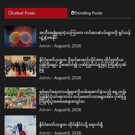
Latest Posts
Trending Posts
အသီးအနှံမှရတဲ့သကြားက ကင်ဆာဆဲလ်များကို ရှင်သန်
ပျံ့နှံ့စေနိုင်
Admin
August 6, 2026
နိုင်ငံတော်သမ္မတ ဦးမင်းအောင်လှိုင်အား ထိုင်းဒုတိယ
ဝန်ကြီးချုပ် ဦးဆောင်၍ ဂုဏ်ပြုတပ်ဖွဲ့ဖြင့် ကြိုဆိုဂုဏ်
ပြု
Admin
August 6, 2026
စစ်ဆင်ရေးတာဝန်များကိုထမ်းဆောင်ခဲ့သည့် ရှေ့တန်း
ပြန်နိုင်ငံ့သားကောင်း တပ်မတော်သားများအား ဂုဏ်ပြု
ကြိုဆိုပွဲအခမ်းအနားကျင်းပ
Admin
August 6, 2026
နိုင်ငံတော်သမ္မတ ထိုင်းနိုင်ငံသို့ ရောက်ရှိ
Admin
August 6, 2026