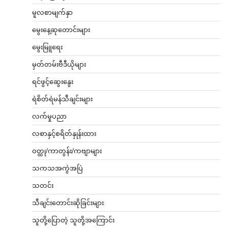
မူလစာမျက်နှာ
မွေးနေ့ဆုတောင်းများ
မွေးမြူရေး
မှတ်တမ်းဗီဒီယိုများ
ရင်ဖွင့်ဆွေးနွေး
ရဲစိတ်ရဲမန်သီချင်းများ
လက်မှုပညာ
လစာနှင့်စရိတ်နှုန်းထား
ဝတ္ထု/ကာတွန်း/ကဗျာများ
သကသအကွဲအပြဲ
သတင်း
သီချင်းတောင်းဆိုခြင်းများ
သူတို့ပြောတဲ့ သူတို့အကြောင်း