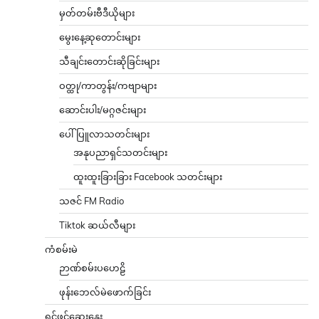
မှတ်တမ်းဗီဒီယိုများ
မွေးနေ့ဆုတောင်းများ
သီချင်းတောင်းဆိုခြင်းများ
ဝတ္ထု/ကာတွန်း/ကဗျာများ
ဆောင်းပါး/မဂ္ဂဇင်းများ
ပေါ်ပြူလာသတင်းများ
အနုပညာရှင်သတင်းများ
ထူးထူးခြားခြား Facebook သတင်းများ
သဇင် FM Radio
Tiktok ဆယ်လီများ
ကံစမ်းမဲ
ဉာဏ်စမ်းပဟေဠိ
ဖုန်းဘေလ်မဲဖောက်ခြင်း
ရင်ဖွင့်ဆွေးနွေး