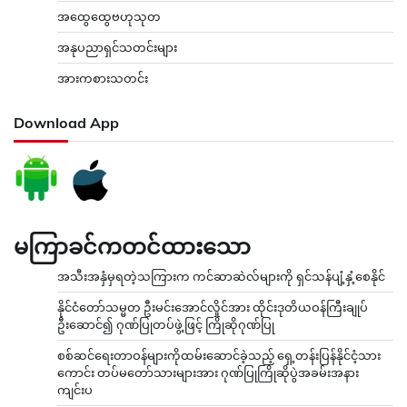
အထွေထွေဗဟုသုတ
အနုပညာရှင်သတင်းများ
အားကစားသတင်း
Download App
မကြာခင်ကတင်ထားသော
အသီးအနှံမှရတဲ့သကြားက ကင်ဆာဆဲလ်များကို ရှင်သန်ပျံ့နှံ့စေနိုင်
နိုင်ငံတော်သမ္မတ ဦးမင်းအောင်လှိုင်အား ထိုင်းဒုတိယဝန်ကြီးချုပ်
ဦးဆောင်၍ ဂုဏ်ပြုတပ်ဖွဲ့ဖြင့် ကြိုဆိုဂုဏ်ပြု
စစ်ဆင်ရေးတာဝန်များကိုထမ်းဆောင်ခဲ့သည့် ရှေ့တန်းပြန်နိုင်ငံ့သား
ကောင်း တပ်မတော်သားများအား ဂုဏ်ပြုကြိုဆိုပွဲအခမ်းအနား
ကျင်းပ