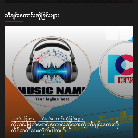
သီချင်းတောင်းဆိုခြင်းများ
ဖျော်ဖြေရေး
သီချင်းတောင်းဆိုခြင်းများ
ကိုလင်းမြတ်မောင် တောင်းဆိုထားတဲ့ သီချင်းလေးကို
တင်ဆက်ပေးလိုက်ပါတယ်