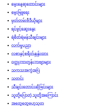
မွေးနေ့ဆုတောင်းများ
မွေးမြူရေး
မှတ်တမ်းဗီဒီယိုများ
ရင်ဖွင့်ဆွေးနွေး
ရဲစိတ်ရဲမန်သီချင်းများ
လက်မှုပညာ
လစာနှင့်စရိတ်နှုန်းထား
ဝတ္ထု/ကာတွန်း/ကဗျာများ
သကသအကွဲအပြဲ
သတင်း
သီချင်းတောင်းဆိုခြင်းများ
သူတို့ပြောတဲ့ သူတို့အကြောင်း
အထွေထွေဗဟုသုတ