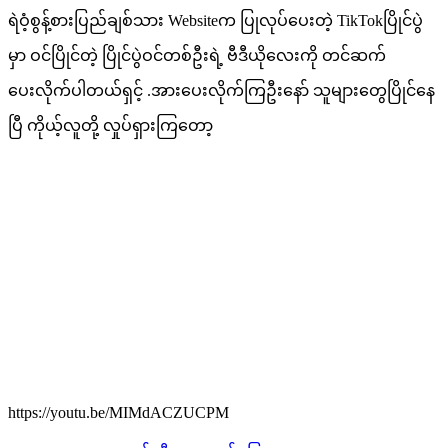
ရဲဝံ့စွန့်စားပြည်ချစ်သား Websiteက ပြုလုပ်ပေးတဲ့ TikTokပြိုင်ပွဲ
မှာ ဝင်ပြိုင်တဲ့ ပြိုင်ပွဲဝင်တစ်ဦးရဲ့ ဗီဒီယိုလေးကို တင်ဆက်
ပေးလိုက်ပါတယ်ရှင့် .အားပေးလိုက်ကြဦးနော် သူများတွေပြိုင်နေ
ပြီ ကိုယ့်လူတို့ လှုပ်ရှားကြတော့
https://youtu.be/MIMdACZUCPM