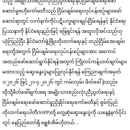
သည့် အမျိုးသားစည်းလုံးညီညွတ်ရေးနှင့်ငြိမ်းချမ်းရေးဖော်
ဆောင်မှုဗဟိုကော်မတီသည် ငြိမ်းချမ်းရေးလုပ်ငန်းစဉ်များဖော်
ဆောင်ရာတွင် လက်နက်ကိုင်ပဋိပက္ခများချုပ်ငြိမ်းရန်နှင့် နိုင်ငံရေး
ပြဿနာကို နိုင်ငံရေးနည်းဖြင့် ဖြေရှင်းရန် အထူးလိုအပ်သည်ဟု
ယုံကြည်ပြီး နိုင်ငံတော်ဖွံ့ဖြိုးတိုးတက်ရေးနှင့် တည်ငြိမ်အေးချမ်း
ရေးတို့အတွက် ငြိမ်းချမ်းရေးလုပ်ငန်းစဉ်များအား အကောင်
အထည်ဖော်ဆောင်ရွက်နိုင်ရန်အတွက် ကြိုတင်ကန့်သတ်ချက်များ
မထားသည့် ဆွေးနွေးပွဲများပြုလုပ်နိုင်ရန် ကြေညာချက်အမှတ်
၁/၂၀၂၆ ဖြင့် ၂၁-၄-၂၀၂၆ တွင် ကမ်းလှမ်း ဖိတ်ခေါ်ခဲ့သည်။
ထိုသို့ဖိတ်ခေါ်ချက်အရ အမျိုးသားစည်းလုံးညီညွတ်ရေးနှင့်
ငြိမ်းချမ်းရေးဖော်ဆောင်မှုညှိနှိုင်းရေးကော်မတီနှင့် ရှမ်းပြည်
တိုးတက်ရေးပါတီ(SSPP)တို့ တွေ့ဆုံဆွေးနွေးပွဲကို ယနေ့နံနက်ပိုင်း
တွင် နေပြည်တော်ရှိ ရွှေစံအိမ်ဟိုတယ်…