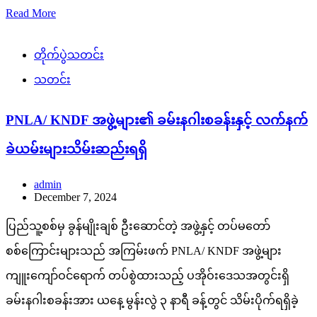
Read More
တိုက်ပွဲသတင်း
သတင်း
PNLA/ KNDF အဖွဲ့များ၏ ခမ်းနဂါးစခန်းနှင့် လက်နက်
ခဲယမ်းများသိမ်းဆည်းရရှိ
admin
December 7, 2024
ပြည်သူ့စစ်မှ ခွန်မျိုးချစ် ဦးဆောင်တဲ့ အဖွဲ့နှင့် တပ်မတော်
စစ်ကြောင်းများသည် အကြမ်းဖက် PNLA/ KNDF အဖွဲ့များ
ကျူးကျော်ဝင်ရောက် တပ်စွဲထားသည့် ပအိုဝ်းဒေသအတွင်းရှိ
ခမ်းနဂါးစခန်းအား ယနေ့ မွန်းလွဲ ၃ နာရီ ခန့်တွင် သိမ်းပိုက်ရရှိခဲ့