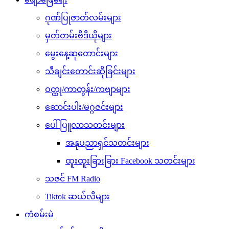
ဂုဏ်ပြုဇာတ်လမ်းများ
မှတ်တမ်းဗီဒီယိုများ
မွေးနေ့ဆုတောင်းများ
သီချင်းတောင်းဆိုခြင်းများ
ဝတ္ထု/ကာတွန်း/ကဗျာများ
ဆောင်းပါး/မဂ္ဂဇင်းများ
ပေါ်ပြူလာသတင်းများ
အနုပညာရှင်သတင်းများ
ထူးထူးခြားခြား Facebook သတင်းများ
သဇင် FM Radio
Tiktok ဆယ်လီများ
ကံစမ်းမဲ