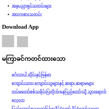
အနုပညာရှင်သတင်းများ
အားကစားသတင်း
Download App
မကြာခင်ကတင်ထားသော
မင်္ဂလာပါ ထိုင်းနှင့်မြန်မာ
ကျောင်းသား၊ ကျောင်းသူများနှင့် ဆရာ၊ ဆရာမများ
တပ်မတော်စစ်သမိုင်းပြတိုက်(နေပြည်တော်)သို့ သွားရောက်
လေ့လာ
ပြည်ထောင်စုသမ္မတမြန်မာနိုင်ငံတော် နိုင်ငံတော်သမ္မတ