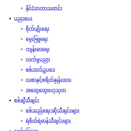
နိုင်ငံတကာသတင်း
ပညာပေး
စိုက်ပျိုးရေး
မွေးမြူရေး
ကျန်းမာရေး
လက်မှုပညာ
စစ်ဘက်ဥပဒေ
လစာနှင့်စရိတ်နှုန်းထား
အထွေထွေဗဟုသုတ
စစ်ချီသီချင်း
စစ်သည်ရေး/ဆိုသီချင်းများ
ရဲစိတ်ရဲမာန်သီချင်းများ
ဖျော်ဖြေရေး