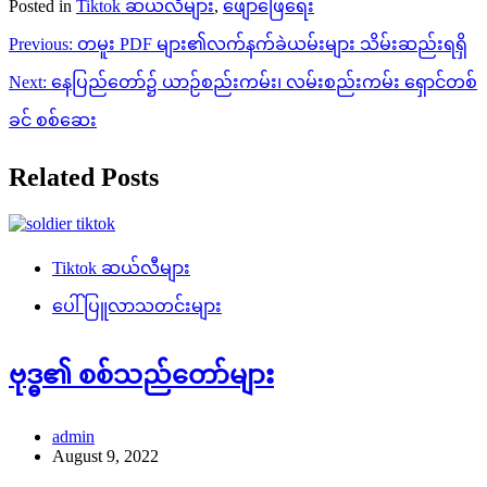
Posted in
Tiktok ဆယ်လီများ
,
ဖျော်ဖြေရေး
Post
Previous:
တမူး PDF များ၏လက်နက်ခဲယမ်းများ သိမ်းဆည်းရရှိ
navigation
Next:
နေပြည်တော်၌ ယာဉ်စည်းကမ်း၊ လမ်းစည်းကမ်း ရှောင်တစ်
ခင် စစ်ဆေး
Related Posts
Tiktok ဆယ်လီများ
ပေါ်ပြူလာသတင်းများ
ဗုဒ္ဓ၏ စစ်သည်တော်များ
admin
August 9, 2022