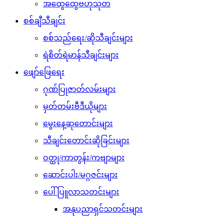
အထွေထွေဗဟုသုတ
စစ်ချီသီချင်း
စစ်သည်ရေး/ဆိုသီချင်းများ
ရဲစိတ်ရဲမာန်သီချင်းများ
ဖျော်ဖြေရေး
ဂုဏ်ပြုဇာတ်လမ်းများ
မှတ်တမ်းဗီဒီယိုများ
မွေးနေ့ဆုတောင်းများ
သီချင်းတောင်းဆိုခြင်းများ
ဝတ္ထု/ကာတွန်း/ကဗျာများ
ဆောင်းပါး/မဂ္ဂဇင်းများ
ပေါ်ပြူလာသတင်းများ
အနုပညာရှင်သတင်းများ