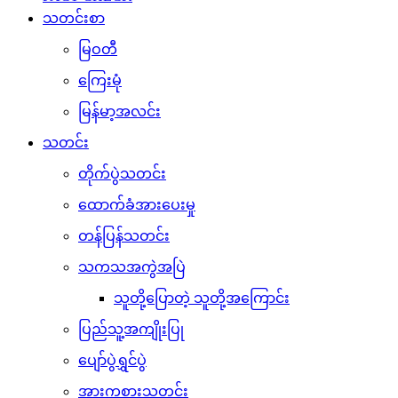
သတင်းစာ
မြဝတီ
ကြေးမုံ
မြန်မာ့အလင်း
သတင်း
တိုက်ပွဲသတင်း
ထောက်ခံအားပေးမှု
တန်ပြန်သတင်း
သကသအကွဲအပြဲ
သူတို့ပြောတဲ့ သူတို့အကြောင်း
ပြည်သူ့အကျိုးပြု
ပျော်ပွဲရွှင်ပွဲ
အားကစားသတင်း