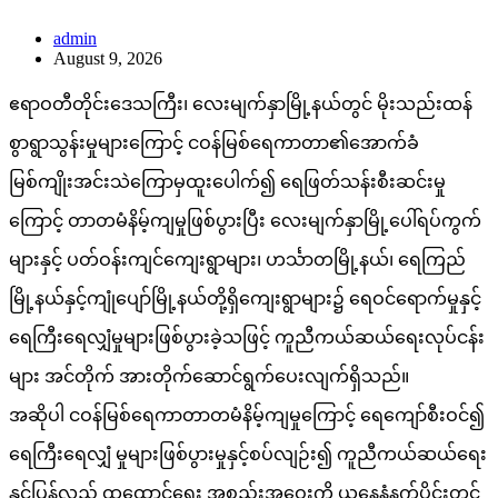
admin
August 9, 2026
ဧရာဝတီတိုင်းဒေသကြီး၊ လေးမျက်နှာမြို့နယ်တွင် မိုးသည်းထန်
စွာရွာသွန်းမှုများကြောင့် ငဝန်မြစ်ရေကာတာ၏အောက်ခံ
မြစ်ကျိုးအင်းသဲကြောမှထူးပေါက်၍ ရေဖြတ်သန်းစီးဆင်းမှု
ကြောင့် တာတမံနိမ့်ကျမှုဖြစ်ပွားပြီး လေးမျက်နှာမြို့ပေါ်ရပ်ကွက်
များနှင့် ပတ်ဝန်းကျင်ကျေးရွာများ၊ ဟင်္သာတမြို့နယ်၊ ရေကြည်
မြို့နယ်နှင့်ကျုံပျော်မြို့နယ်တို့ရှိကျေးရွာများ၌ ရေဝင်ရောက်မှုနှင့်
ရေကြီးရေလျှံမှုများဖြစ်ပွားခဲ့သဖြင့် ကူညီကယ်ဆယ်ရေးလုပ်ငန်း
များ အင်တိုက် အားတိုက်ဆောင်ရွက်ပေးလျက်ရှိသည်။
အဆိုပါ ငဝန်မြစ်ရေကာတာတမံနိမ့်ကျမှုကြောင့် ရေကျော်စီးဝင်၍
ရေကြီးရေလျှံ မှုများဖြစ်ပွားမှုနှင့်စပ်လျဉ်း၍ ကူညီကယ်ဆယ်ရေး
နှင့်ပြန်လည် ထူထောင်ရေး အစည်းအဝေးကို ယနေ့နံနက်ပိုင်းတွင်