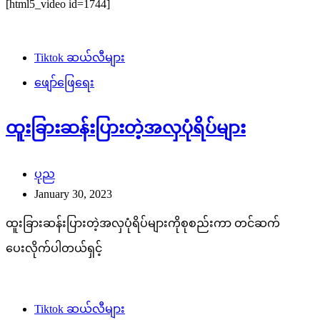
[html5_video id=1744]
Tiktok ဆယ်လီများ
ဖျော်ဖြေရေး
ထူးခြားဆန်းပြားတဲ့အလှပုံရိပ်များ
ပုည
January 30, 2023
ထူးခြားဆန်းပြားတဲ့အလှပုံရိပ်များကိုစုစည်းကာ တင်ဆက်
ပေးလိုက်ပါတယ်ရှင့်
Tiktok ဆယ်လီများ