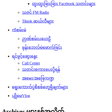
ထူးထူးခြားခြား Facebook သတင်းများ
သဇင် FM Radio
Tiktok ဆယ်လီများ
ကံစမ်းမဲ
ဉာဏ်စမ်းပဟေဠိ
ဖုန်းဘေလ်မဲဖောက်ခြင်း
ရင်ဖွင့်ဆွေးနွေး
Call Center
သတင်းစကားပေးပို့ရန်
အမေး/အဖြေကဏ္ဍ
ရွေးကောက်ပွဲစိစစ်တွေ့ရှိချက်များ
ပျိုမေVlog
Archives များနှစ်အလိုက်