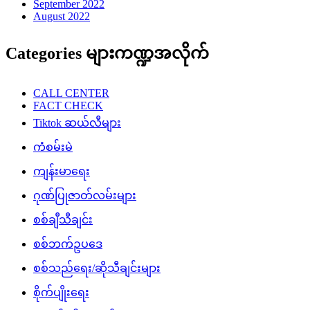
September 2022
August 2022
Categories များကဏ္ဍအလိုက်
CALL CENTER
FACT CHECK
Tiktok ဆယ်လီများ
ကံစမ်းမဲ
ကျန်းမာရေး
ဂုဏ်ပြုဇာတ်လမ်းများ
စစ်ချီသီချင်း
စစ်ဘက်ဥပဒေ
စစ်သည်ရေး/ဆိုသီချင်းများ
စိုက်ပျိုးရေး