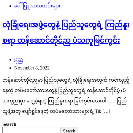
ပေါ်ပြူလာသတင်းများ
လုံခြုံရေးအဖွဲ့တွေနဲ့ ပြည်သူတွေရဲ့ ကြည်နူး
စရာ တန်ဆောင်တိုင်ည ပံသကူမြင်ကွင်း
ပုည
November 8, 2022
တန်ဆောင်တိုင်ညမှာ ပြည်သူတွေရဲ့ လုံခြုံရေးအတွက် ကင်းလှည့်
နေတဲ့ တပ်မတော်သားတွေနဲ့ ပြည်သူတွေရဲ့ တန်ဆောင်တိုင်ပွဲ (ပံ
သကူည)မှာ တွေ့ခဲ့ရတဲ့ ကြည်နူးစရာ မြင်ကွင်းလေးပါ…… ပြည်
သူနဲ့အတူ ပျော်ရွှင်နေတဲ့ တပ်မတော်သားများရဲ့ Tik […]
Search
Search