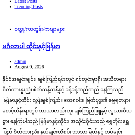
Latest Posts
Trending Posts
ဝတ္ထု/ကာတွန်း/ကဗျာများ
မင်္ဂလာပါ ထိုင်းနှင့်မြန်မာ
admin
August 9, 2026
နိုင်ငံအချင်းချင်း၊ ချစ်ကြည်ရင်းတွင် ရင်တွင်းမှာရှိ၊ အသိတရား
စိတ်ထားနူးညံ့၊ စိတ်သန့်သန့်နှင့် ခန့်ခန့်ထည်ထည် နေကြသည်
မြန်မာနှင့်ထိုင်း လွန်ချစ်ကြည်။ ထေရဝါဒ၊ မြတ်ဗုဒ္ဓ၏ ဓမ္မရတနာ၊
စောင့်ထိန်းရာတွင် ဘာသာလည်းတူ၊ ချစ်ကြည်ဖြူနှင့် လူသားပီသ
စွာ၊ နေကြပါသည် မြန်မာနှင့်ထိုင်း၊ အသိုင်းဝိုင်းသည် ရွှေတိုင်းရွှေ
ပြည် စိတ်ထားညီ။ နယ်ချင်းထိစပ်၊ ဘာသာမြတ်နှင့် တပ်ချင်း