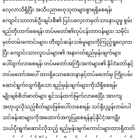
လေ့လာသိရှိပြီး အသိပညာဗဟုသုတများစွာရရှိစေရန်၊
ကျောင်းသားတစ်ဦးချင်းစီ၏ ပြင်ပလေ့လာမှတ်သားနာယူမှု စွမ်း
ရည်တိုးတက်စေရန်၊ တပ်မတော်၏လုပ်ငန်းတာဝန်များ၊ သမိုင်း
မှတ်တမ်းကောင်းများ၊ တီထွင်ဆန်းသစ်မှုများကိုကြည့်ရှုလေ့လာ
ပြီး ကျောင်းသားလူငယ်များ၏ အနာဂတ်ရည်မှန်းချက်များ
ပေါ်ထွက်လာစေရန်၊ တပ်မတော်အကြီးအကဲများ၏ နိုင်ငံတော်နှင့်
တပ်မတော်အပေါ် ထားရှိသောစေတနာနှင့်တပ်မတော်မှ ကြိုးပမ်း
ဆောင်ရွက်လျက်ရှိသော ရည်မှန်းချက်များကိုသိရှိစေရန်၊
မျိုးချစ်စိတ်ဓာတ်များ ရှင်သန်ထက်မြက်လာစေပြီး အားကျ
အတုယူလိုသည့်စိတ်များဖြစ်ပေါ်လာစေရန်၊ သင်ရိုးညွှန်းတမ်းပါ
သင်ခန်းစာများကိုအထောက်အကူပြုစေရန်နှင့်နိုင်ငံ့အကျိုး
သယ်ပိုးရွက်ဆောင်လိုသည့် ရည်မှန်းချက်ကောင်းများထားရှိတတ်