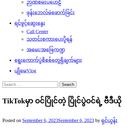
ဉာဏ်စမ်းပဟေဠိ
ဖုန်းဘေလ်မဲဖောက်ခြင်း
ရင်ဖွင့်ဆွေးနွေး
Call Center
သတင်းစကားပေးပို့ရန်
အမေး/အဖြေကဏ္ဍ
ရွေးကောက်ပွဲစိစစ်တွေ့ရှိချက်များ
ပျိုမေVlog
Search
for:
TikTokမှာ ဝင်ပြိုင်တဲ့ ပြိုင်ပွဲဝင်ရဲ့ ဗီဒီယို
Posted on
September 6, 2023
September 6, 2023
by
ရှင်ယွန်း