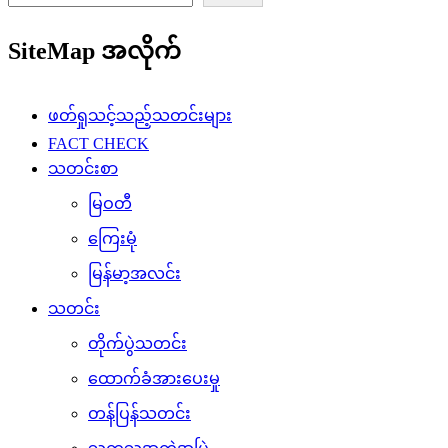
SiteMap အလိုက်
ဖတ်ရှုသင့်သည့်သတင်းများ
FACT CHECK
သတင်းစာ
မြဝတီ
ကြေးမုံ
မြန်မာ့အလင်း
သတင်း
တိုက်ပွဲသတင်း
ထောက်ခံအားပေးမှု
တန်ပြန်သတင်း