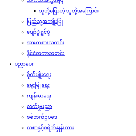
သကသအကွဲအပြဲ
သူတို့ပြောတဲ့ သူတို့အကြောင်း
ပြည်သူ့အကျိုးပြု
ပျော်ပွဲရွှင်ပွဲ
အားကစားသတင်း
နိုင်ငံတကာသတင်း
ပညာပေး
စိုက်ပျိုးရေး
မွေးမြူရေး
ကျန်းမာရေး
လက်မှုပညာ
စစ်ဘက်ဥပဒေ
လစာနှင့်စရိတ်နှုန်းထား