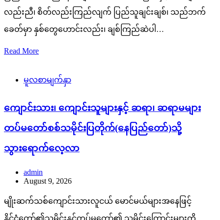
လည်းညီ၊ စိတ်လည်းကြည်လျက် ပြည်သူချင်းချစ်၊ သည်ဘက်
ခေတ်မှာ နှစ်တွေဟောင်းလည်း၊ ချစ်ကြည်ဆဲပါ…
Read More
မူလစာမျက်နှာ
ကျောင်းသား၊ ကျောင်းသူများနှင့် ဆရာ၊ ဆရာမများ
တပ်မတော်စစ်သမိုင်းပြတိုက်(နေပြည်တော်)သို့
သွားရောက်လေ့လာ
admin
August 9, 2026
မျိုးဆက်သစ်ကျောင်းသားလူငယ် မောင်မယ်များအနေဖြင့်
နိုင်ငံတော်၏သမိုင်းနှင့်တပ်မတော်၏ သမိုင်းကြောင်းများကို