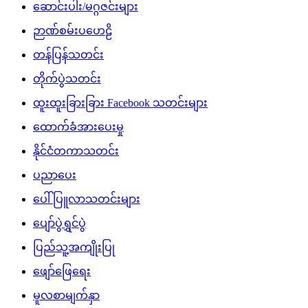
ဆောင်းပါး/မဂ္ဂဇင်းများ
ဉာဏ်စမ်းပဟေဠိ
တန်ပြန်သတင်း
တိုက်ပွဲသတင်း
ထူးထူးခြားခြား Facebook သတင်းများ
ထောက်ခံအားပေးမှု
နိုင်ငံတကာသတင်း
ပညာပေး
ပေါ်ပြူလာသတင်းများ
ပျော်ပွဲရွှင်ပွဲ
ပြည်သူ့အကျိုးပြု
ဖျော်ဖြေရေး
မူလစာမျက်နှာ