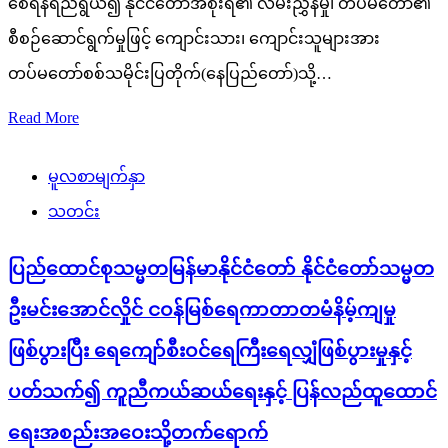
စေရန်ရည်ရွယ်၍ နိုင်ငံတော်အစိုးရ၏ လမ်းညွှန်မှု၊ တပ်မတော်၏
စီစဉ်ဆောင်ရွက်မှုဖြင့် ကျောင်းသား၊ ကျောင်းသူများအား
တပ်မတော်စစ်သမိုင်းပြတိုက်(နေပြည်တော်)သို့…
Read More
မူလစာမျက်နှာ
သတင်း
ပြည်ထောင်စုသမ္မတမြန်မာနိုင်ငံတော် နိုင်ငံတော်သမ္မတ
ဦးမင်းအောင်လှိုင် ငဝန်မြစ်ရေကာတာတမံနိမ့်ကျမှု
ဖြစ်ပွားပြီး ရေကျော်စီးဝင်ရေကြီးရေလျှံဖြစ်ပွားမှုနှင့်
ပတ်သက်၍ ကူညီကယ်ဆယ်ရေးနှင့် ပြန်လည်ထူထောင်
ရေးအစည်းအဝေးသို့တက်ရောက်