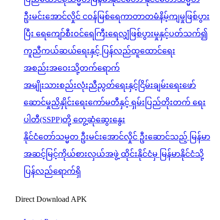
ဦးမင်းအောင်လှိုင် ငဝန်မြစ်ရေကာတာတမံနိမ့်ကျမှုဖြစ်ပွား
ပြီး ရေကျော်စီးဝင်ရေကြီးရေလျှံဖြစ်ပွားမှုနှင့်ပတ်သက်၍
ကူညီကယ်ဆယ်ရေးနှင့် ပြန်လည်ထူထောင်ရေး
အစည်းအဝေးသို့တက်ရောက်
အမျိုးသားစည်းလုံးညီညွတ်ရေးနှင့်ငြိမ်းချမ်းရေးဖော်
ဆောင်မှုညှိနှိုင်းရေးကော်မတီနှင့် ရှမ်းပြည်တိုးတက် ရေး
ပါတီ(SSPP)တို့ တွေ့ဆုံဆွေးနွေး
နိုင်ငံတော်သမ္မတ ဦးမင်းအောင်လှိုင် ဦးဆောင်သည့် မြန်မာ
အဆင့်မြင့်ကိုယ်စားလှယ်အဖွဲ့ ထိုင်းနိုင်ငံမှ မြန်မာနိုင်ငံသို့
ပြန်လည်ရောက်ရှိ
Direct Download APK