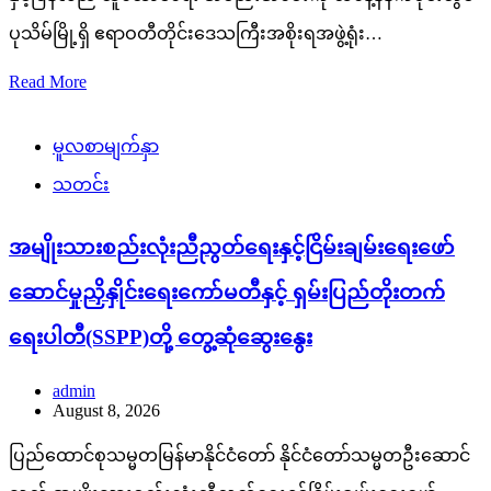
ပုသိမ်မြို့ရှိ ဧရာဝတီတိုင်းဒေသကြီးအစိုးရအဖွဲ့ရုံး…
Read More
မူလစာမျက်နှာ
သတင်း
အမျိုးသားစည်းလုံးညီညွတ်ရေးနှင့်ငြိမ်းချမ်းရေးဖော်
ဆောင်မှုညှိနှိုင်းရေးကော်မတီနှင့် ရှမ်းပြည်တိုးတက်
ရေးပါတီ(SSPP)တို့ တွေ့ဆုံဆွေးနွေး
admin
August 8, 2026
ပြည်ထောင်စုသမ္မတမြန်မာနိုင်ငံတော် နိုင်ငံတော်သမ္မတဦးဆောင်