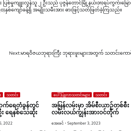
း ပြစ်မှုကျူးလွန်သူ ၂ ဦးသည် ပုဇွန်တောင်မြို့နယ်၊(၈)ရပ်ကွက်၊မြော
၀)နှစ်ကျော်ခန့်ရှိ အမျိုးသမီးအား ဓားဖြင့်သတ်ဖြတ်ခဲ့ကြသည်။
Next:
မာရဝိဇယဘုရားကြီး ဘုရားဖူးများအတွက် သတင်းကောင
း
သတင်း
ပေါ်ပြူလာသတင်းများ
သတင်း
ောက်ရေတံခွန်တွင်
အမြန်လမ်းမှာ အိမ်စီးယာဉ်တစ်စီး
း ရေနစ်သေဆုံး
လမ်းလယ်ကျွန်းအားဝင်တိုက်
6, 2022
အေးခင်
September 3, 2023