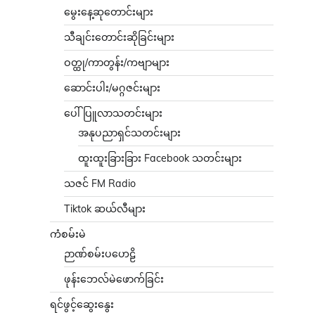
မွေးနေ့ဆုတောင်းများ
သီချင်းတောင်းဆိုခြင်းများ
ဝတ္ထု/ကာတွန်း/ကဗျာများ
ဆောင်းပါး/မဂ္ဂဇင်းများ
ပေါ်ပြူလာသတင်းများ
အနုပညာရှင်သတင်းများ
ထူးထူးခြားခြား Facebook သတင်းများ
သဇင် FM Radio
Tiktok ဆယ်လီများ
ကံစမ်းမဲ
ဉာဏ်စမ်းပဟေဠိ
ဖုန်းဘေလ်မဲဖောက်ခြင်း
ရင်ဖွင့်ဆွေးနွေး