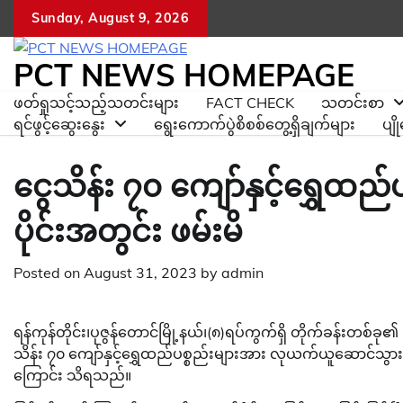
Skip
Sunday, August 9, 2026
to
content
PCT NEWS HOMEPAGE
ဖတ်ရှုသင့်သည့်သတင်းများ
FACT CHECK
သတင်းစာ
ရင်ဖွင့်ဆွေးနွေး
ရွေးကောက်ပွဲစိစစ်တွေ့ရှိချက်များ
ပျ
ငွေသိန်း ၇၀ ကျော်နှင့်ရွှေထည်
ပိုင်းအတွင်း ဖမ်းမိ
Posted on
August 31, 2023
by
admin
ရန်ကုန်တိုင်း၊ပုဇွန်တောင်မြို့နယ်၊(၈)ရပ်ကွက်ရှိ တိုက်ခန်းတစ
သိန်း ၇၀ ကျော်နှင့်ရွှေထည်ပစ္စည်းများအား လုယက်ယူဆောင်သွားသည်
ကြောင်း သိရသည်။