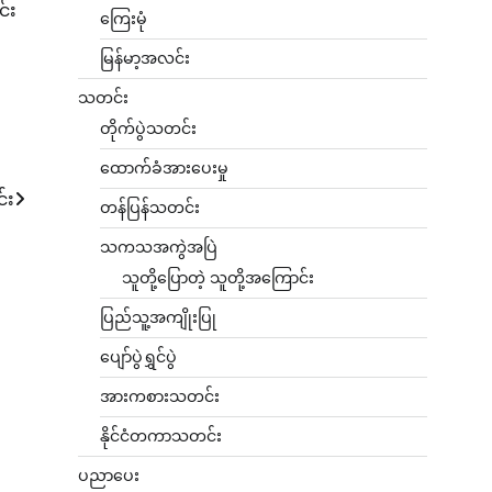
င်း
ကြေးမုံ
မြန်မာ့အလင်း
သတင်း
တိုက်ပွဲသတင်း
ထောက်ခံအားပေးမှု
်း
တန်ပြန်သတင်း
သကသအကွဲအပြဲ
သူတို့ပြောတဲ့ သူတို့အကြောင်း
ပြည်သူ့အကျိုးပြု
ပျော်ပွဲရွှင်ပွဲ
အားကစားသတင်း
နိုင်ငံတကာသတင်း
ပညာပေး