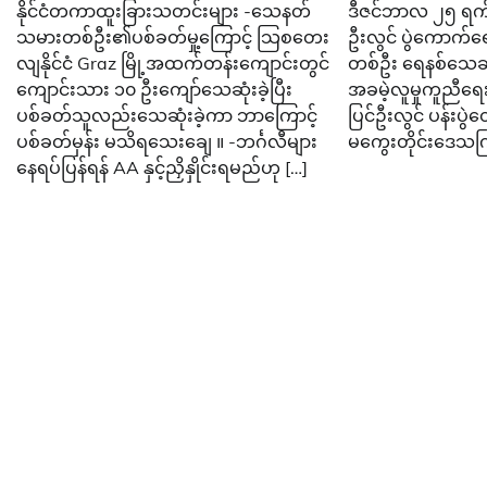
နိုင်ငံတကာထူးခြားသတင်းများ -သေနတ်
ဒီဇင်ဘာလ ၂၅ ရက် 
သမားတစ်ဦး၏ပစ်ခတ်မှု့ကြောင့် သြစတေး
ဦးလွင် ပွဲကောက်ရေ
လျနိုင်ငံ Graz မြို့အထက်တန်းကျောင်းတွင်
တစ်ဦး ရေနစ်သေဆုံး
ကျောင်းသား ၁၀ ဦးကျော်သေဆုံးခဲ့ပြီး
အခမဲ့လူမှုကူညီ
ပစ်ခတ်သူလည်းသေဆုံးခဲ့ကာ ဘာကြောင့်
ပြင်ဦးလွင် ပန်းပွ
ပစ်ခတ်မှန်း မသိရသေးချေ ။ -ဘင်္ဂလီများ
မကွေးတိုင်းဒေသကြ
နေရပ်ပြန်ရန် AA နှင့်ညှိနှိုင်းရမည်ဟု […]