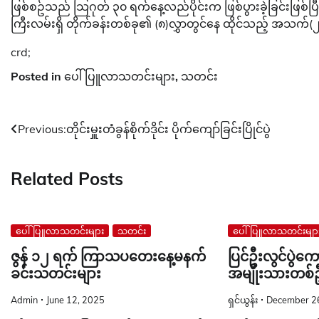
ဖြစ်စဥ်သည် သြဂုတ် ၃၀ ရက်နေ့လည်ပိုင်းက ဖြစ်ပွားခဲ့ခြင်းဖြစ်ပြီ
ကြီးလမ်းရှိ တိုက်ခန်းတစ်ခု၏ (၈)လွှာတွင်နေ ထိုင်သည့် အသက်(၂
crd;
Posted in
ပေါ်ပြူလာသတင်းများ
,
သတင်း
Post
Previous:
တိုင်းမှူးတံခွန်စိုက်ဒိုင်း ပိုက်ကျော်ခြင်းပြိုင်ပွဲ
navigation
Related Posts
ပေါ်ပြူလာသတင်းများ
သတင်း
ပေါ်ပြူလာသတင်းမျာ
ဇွန် ၁၂ ရက် ကြာသပတေးနေ့မနက်
ပြင်ဦးလွင်ပွဲက
ခင်းသတင်းများ
အမျိုးသားတစ်ဦ
Admin
June 12, 2025
ရှင်ယွန်း
December 2