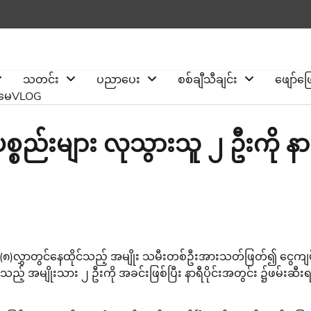
သတင်း
ပညာပေး
စစ်ချီသီချင်း
ဖျော်ဖ
ိုမေVLOG
ပစ္စည်းများ လုသွားသူ ၂ ဦးကို နာ
်ခု၏ (၈)လွှာတွင်နေထိုင်သည့် အမျိုး သမီးတစ်ဦးအားသတ်ဖြတ်၍ ငွေကျ
့ အမျိုးသား ၂ ဦးကို အခင်းဖြစ်ပြီး နာရီပိုင်းအတွင်း ၌ဖမ်းဆီးရမ