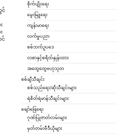
စိုက်ပျိုးရေး
ွင်
မွေးမြူရေး
်း
ကျန်းမာရေး
်း
လက်မှုပညာ
ဝင်
စစ်ဘက်ဥပဒေ
လစာနှင့်စရိတ်နှုန်းထား
အထွေထွေဗဟုသုတ
စစ်ချီသီချင်း
စစ်သည်ရေး/ဆိုသီချင်းများ
ရဲစိတ်ရဲမာန်သီချင်းများ
ဖျော်ဖြေရေး
ဂုဏ်ပြုဇာတ်လမ်းများ
မှတ်တမ်းဗီဒီယိုများ