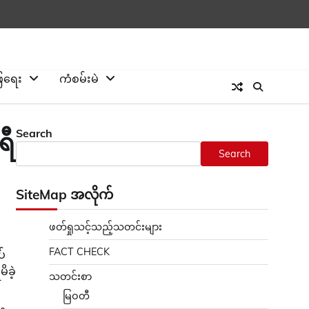
ြေရေး
ကံစမ်းမဲ
Search
ရီ
Search
SiteMap အလိုက်
ဖတ်ရှုသင့်သည့်သတင်းများ
FACT CHECK
ပ်
ိခဲ့
သတင်းစာ
မြဝတီ