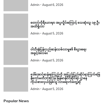
Admin
August 6, 2026
တောင်ကိုရီးယားမှာ အပူလှိုင်းကြောင့် သေဆုံးသူ ၁၉ ဦး
အထိရှိလာ
Admin
August 5, 2026
ဝါသီးနှံပြန်လည်ဆန်းသစ်လာမှု၏ စီးပွားရေး
အခွင့်အလမ်း
Admin
August 5, 2026
ဒေါ်အောင်ဆန်းစုကြည်ကို အပြည်ပြည်ဆိုင်ရာကြက်ခြေ
နီကော်မတီ(ICRC)မှ မြန်မာနိုင်ငံဆိုင်ရာ ဌာနေ
ကိုယ်စားလှယ်ဖြစ်သူ လာရောက်တွေ့ဆုံ
Admin
August 5, 2026
Popular News