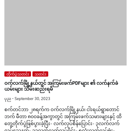
တိုက်ပွဲသတင်း
သတင်း
ဝက်လက်မြို့နယ်တွင် အကြမ်းဖက်PDFများ ၏ လက်နက်ခဲ
ယမ်းများ သိမ်းဆည်းရမိ
ပုည
September 30, 2023
စက်တင်ဘာ ၂၈ရက်က ဝက်လက်မြို့နယ်၊ ငါးရယ်ရွာတောင်
ဘက် မီတာ ၈၀၀ခန့်အကွာတွင် အကြမ်းဖက်သမားများနှင့် ထိ
တွေ့တိုက်ပွဲဖြစ်ပွားခဲ့ပြီး- လက်လုပ်စိန်ပြောင်း- ၃လက်လက်
လုပ်သေနတ်- ၁၃လက်လက်လုပ်မိုင်း- ၅လုံးလက်လုပ်ဗုံး-