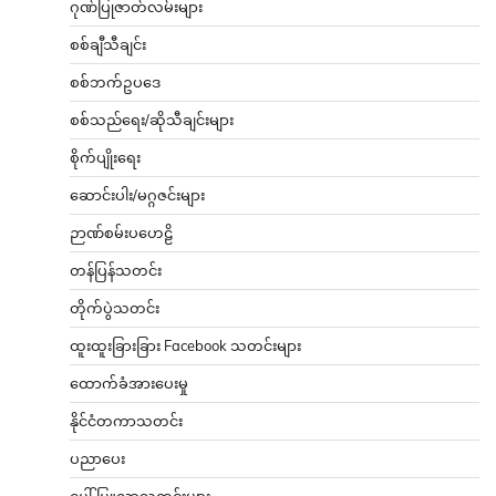
ဂုဏ်ပြုဇာတ်လမ်းများ
စစ်ချီသီချင်း
စစ်ဘက်ဥပဒေ
စစ်သည်ရေး/ဆိုသီချင်းများ
စိုက်ပျိုးရေး
ဆောင်းပါး/မဂ္ဂဇင်းများ
ဉာဏ်စမ်းပဟေဠိ
တန်ပြန်သတင်း
တိုက်ပွဲသတင်း
ထူးထူးခြားခြား Facebook သတင်းများ
ထောက်ခံအားပေးမှု
နိုင်ငံတကာသတင်း
ပညာပေး
ပေါ်ပြူလာသတင်းများ