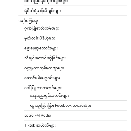
စစ်သည်ရေး/ဆိုသီချင်းများ
ရဲစိတ်ရဲမာန်သီချင်းများ
ဖျော်ဖြေရေး
ဂုဏ်ပြုဇာတ်လမ်းများ
မှတ်တမ်းဗီဒီယိုများ
မွေးနေ့ဆုတောင်းများ
သီချင်းတောင်းဆိုခြင်းများ
ဝတ္ထု/ကာတွန်း/ကဗျာများ
ဆောင်းပါး/မဂ္ဂဇင်းများ
ပေါ်ပြူလာသတင်းများ
အနုပညာရှင်သတင်းများ
ထူးထူးခြားခြား Facebook သတင်းများ
သဇင် FM Radio
Tiktok ဆယ်လီများ