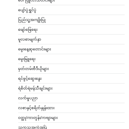
ပျော်ပွဲရွှင်ပွဲ
ပြည်သူ့အကျိုးပြု
ဖျော်ဖြေရေး
မူလစာမျက်နှာ
မွေးနေ့ဆုတောင်းများ
မွေးမြူရေး
မှတ်တမ်းဗီဒီယိုများ
ရင်ဖွင့်ဆွေးနွေး
ရဲစိတ်ရဲမန်သီချင်းများ
လက်မှုပညာ
လစာနှင့်စရိတ်နှုန်းထား
ဝတ္ထု/ကာတွန်း/ကဗျာများ
သကသအကွဲအပြဲ