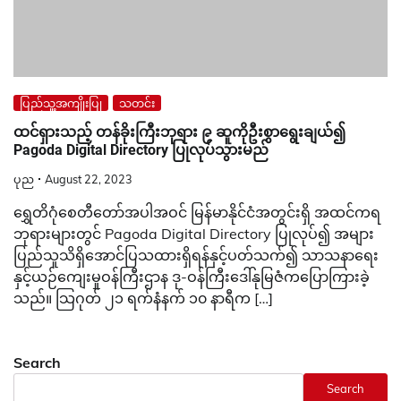
ပြည်သူ့အကျိုးပြု
သတင်း
ထင်ရှားသည့် တန်ခိုးကြီးဘုရား ၉ ဆူကိုဦးစွာရွေးချယ်၍
Pagoda Digital Directory ပြုလုပ်သွားမည်
ပုည
August 22, 2023
ရွှေတိဂုံစေတီတော်အပါအဝင် မြန်မာနိုင်ငံအတွင်းရှိ အထင်ကရ
ဘုရားများတွင် Pagoda Digital Directory ပြုလုပ်၍ အများ
ပြည်သူသိရှိအောင်ပြသထားရှိရန်နှင့်ပတ်သက်၍ သာသနာရေး
နှင့်ယဉ်ကျေးမှုဝန်ကြီးဌာန ဒု-ဝန်ကြီးဒေါ်နုမြဇံကပြောကြားခဲ့
သည်။ သြဂုတ် ၂၁ ရက်နံနက် ၁၀ နာရီက […]
Search
Search