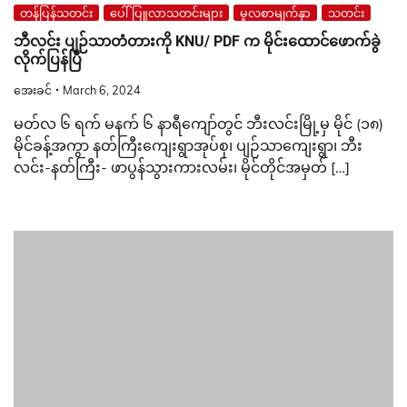
တန်ပြန်သတင်း
ပေါ်ပြူလာသတင်းများ
မူလစာမျက်နှာ
သတင်း
ဘီလင်း ပျဉ်သာတံတားကို KNU/ PDF က မိုင်းထောင်ဖောက်ခွဲ
လိုက်ပြန်ပြီ
အေးခင်
March 6, 2024
မတ်လ ၆ ရက် မနက် ၆ နာရီကျော်တွင် ဘီးလင်းမြို့မှ မိုင် (၁၈)
မိုင်ခန့်အကွာ နတ်ကြီးကျေးရွာအုပ်စု၊ ပျဉ်သာကျေးရွာ၊ ဘီး
လင်း-နတ်ကြီး- ဖာပွန်သွားကားလမ်း၊ မိုင်တိုင်အမှတ် […]