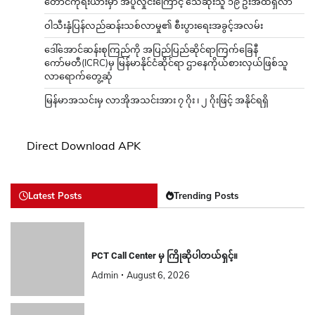
တောင်ကိုရီးယားမှာ အပူလှိုင်းကြောင့် သေဆုံးသူ ၁၉ ဦးအထိရှိလာ
ဝါသီးနှံပြန်လည်ဆန်းသစ်လာမှု၏ စီးပွားရေးအခွင့်အလမ်း
ဒေါ်အောင်ဆန်းစုကြည်ကို အပြည်ပြည်ဆိုင်ရာကြက်ခြေနီ
ကော်မတီ(ICRC)မှ မြန်မာနိုင်ငံဆိုင်ရာ ဌာနေကိုယ်စားလှယ်ဖြစ်သူ
လာရောက်တွေ့ဆုံ
မြန်မာအသင်းမှ လာအိုအသင်းအား ၇ ဂိုး ၊ ၂ ဂိုးဖြင့် အနိုင်ရရှိ
Direct Download APK
Latest Posts
Trending Posts
PCT Call Center မှ ကြိုဆိုပါတယ်ရှင့်။
Admin
August 6, 2026