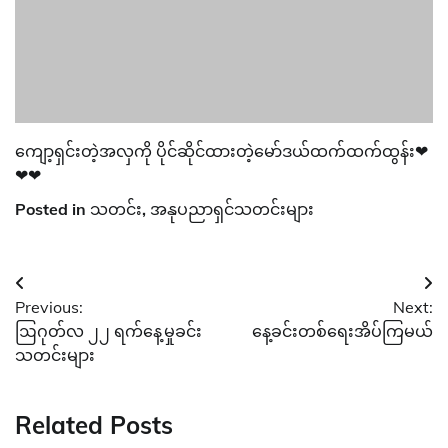
ကျော့ရှင်းတဲ့အလှကို ပိုင်ဆိုင်ထားတဲ့မော်ဒယ်ထက်ထက်ထွန်း❤
❤❤
Posted in
သတင်း
,
အနုပညာရှင်သတင်းများ
Post
Previous:
Next:
navigation
ဩဂုတ်လ ၂၂ ရက်နေ့မှုခင်း
နေ့ခင်းတစ်ရေးအိပ်ကြမယ်
သတင်းများ
Related Posts