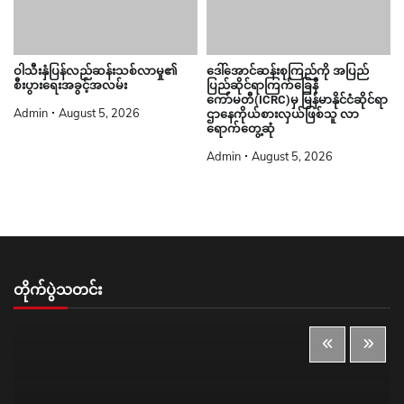
ဝါသီးနှံပြန်လည်ဆန်းသစ်လာမှု၏
ဒေါ်အောင်ဆန်းစုကြည်ကို အပြည်
စီးပွားရေးအခွင့်အလမ်း
ပြည်ဆိုင်ရာကြက်ခြေနီ
ကော်မတီ(ICRC)မှ မြန်မာနိုင်ငံဆိုင်ရာ
Admin
August 5, 2026
ဌာနေကိုယ်စားလှယ်ဖြစ်သူ လာ
ရောက်တွေ့ဆုံ
Admin
August 5, 2026
တိုက်ပွဲသတင်း