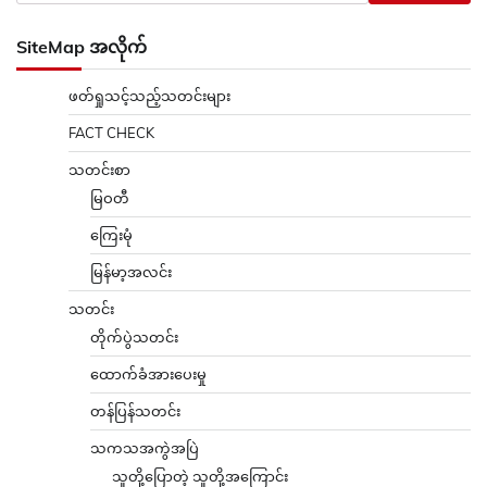
SiteMap အလိုက်
ဖတ်ရှုသင့်သည့်သတင်းများ
FACT CHECK
သတင်းစာ
မြဝတီ
ကြေးမုံ
မြန်မာ့အလင်း
သတင်း
တိုက်ပွဲသတင်း
ထောက်ခံအားပေးမှု
တန်ပြန်သတင်း
သကသအကွဲအပြဲ
သူတို့ပြောတဲ့ သူတို့အကြောင်း