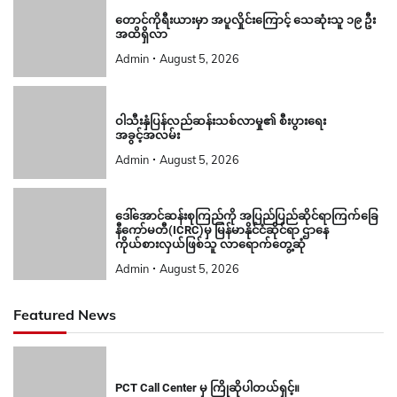
တောင်ကိုရီးယားမှာ အပူလှိုင်းကြောင့် သေဆုံးသူ ၁၉ ဦး
အထိရှိလာ
Admin
August 5, 2026
ဝါသီးနှံပြန်လည်ဆန်းသစ်လာမှု၏ စီးပွားရေး
အခွင့်အလမ်း
Admin
August 5, 2026
ဒေါ်အောင်ဆန်းစုကြည်ကို အပြည်ပြည်ဆိုင်ရာကြက်ခြေ
နီကော်မတီ(ICRC)မှ မြန်မာနိုင်ငံဆိုင်ရာ ဌာနေ
ကိုယ်စားလှယ်ဖြစ်သူ လာရောက်တွေ့ဆုံ
Admin
August 5, 2026
Featured News
PCT Call Center မှ ကြိုဆိုပါတယ်ရှင့်။