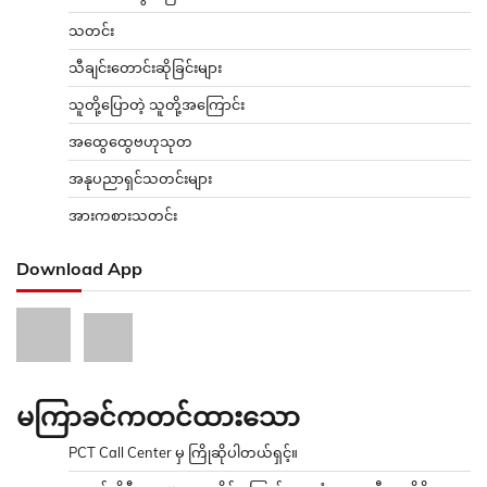
သတင်း
သီချင်းတောင်းဆိုခြင်းများ
သူတို့ပြောတဲ့ သူတို့အကြောင်း
အထွေထွေဗဟုသုတ
အနုပညာရှင်သတင်းများ
အားကစားသတင်း
Download App
မကြာခင်ကတင်ထားသော
PCT Call Center မှ ကြိုဆိုပါတယ်ရှင့်။