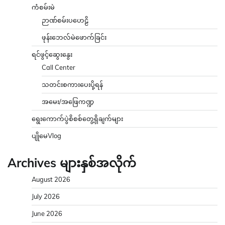
ကံစမ်းမဲ
ဉာဏ်စမ်းပဟေဠိ
ဖုန်းဘေလ်မဲဖောက်ခြင်း
ရင်ဖွင့်ဆွေးနွေး
Call Center
သတင်းစကားပေးပို့ရန်
အမေး/အဖြေကဏ္ဍ
ရွေးကောက်ပွဲစိစစ်တွေ့ရှိချက်များ
ပျိုမေVlog
Archives များနှစ်အလိုက်
August 2026
July 2026
June 2026