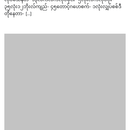
၃၅လုံး၁၂ဘိုးလ်ကျည်- ၄၅တောင့်ဂဟေစက်- ၁လုံးလျှပ်စစ်ဒီ
တိုနေတာ- […]