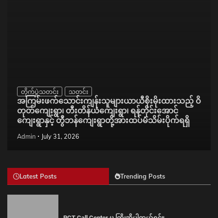
တိုက်ပွဲသတင်း
သတင်း
အကြမ်းဖက်သောင်းကျန်းသူများယာယီစိုးမိုးထားသည့် ဝိ
တုတ်ကျေးရွာ၊ တီးတိန်ယံကျေးရွာ၊ ရန်တိုင်းအောင်
ကျေးရွာနှင့် တွီဘန်ကျေးရွာတို့အားထပ်မံသိမ်းပိုက်ရရှိ
Admin
July 31, 2026
Latest Posts
Trending Posts
PCT Call Center မှ ကြိုဆိုပါတယ်ရှင့်။