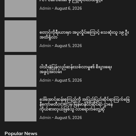
Admin
August 6, 2026
တောင်ကိုရီးယားမှာ အပူလှိုင်းကြောင့် သေဆုံးသူ ၁၉ ဦး
အထိရှိလာ
Admin
August 5, 2026
ဝါသီးနှံပြန်လည်ဆန်းသစ်လာမှု၏ စီးပွားရေး
အခွင့်အလမ်း
Admin
August 5, 2026
ဒေါ်အောင်ဆန်းစုကြည်ကို အပြည်ပြည်ဆိုင်ရာကြက်ခြေ
နီကော်မတီ(ICRC)မှ မြန်မာနိုင်ငံဆိုင်ရာ ဌာနေ
ကိုယ်စားလှယ်ဖြစ်သူ လာရောက်တွေ့ဆုံ
Admin
August 5, 2026
Popular News