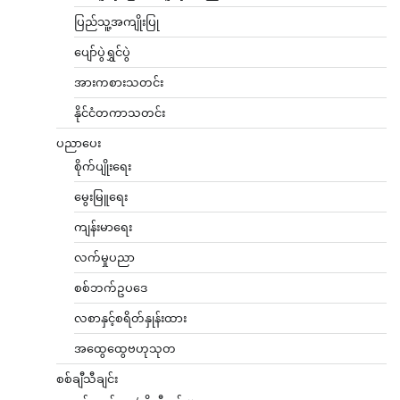
ပြည်သူ့အကျိုးပြု
ပျော်ပွဲရွှင်ပွဲ
အားကစားသတင်း
နိုင်ငံတကာသတင်း
ပညာပေး
စိုက်ပျိုးရေး
မွေးမြူရေး
ကျန်းမာရေး
လက်မှုပညာ
စစ်ဘက်ဥပဒေ
လစာနှင့်စရိတ်နှုန်းထား
အထွေထွေဗဟုသုတ
စစ်ချီသီချင်း