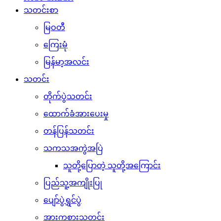
သတင်းစာ
မြဝတီ
ကြေးမုံ
မြန်မာ့အလင်း
သတင်း
တိုက်ပွဲသတင်း
ထောက်ခံအားပေးမှု
တန်ပြန်သတင်း
သကသအကွဲအပြဲ
သူတို့ပြောတဲ့ သူတို့အကြောင်း
ပြည်သူ့အကျိုးပြု
ပျော်ပွဲရွှင်ပွဲ
အားကစားသတင်း