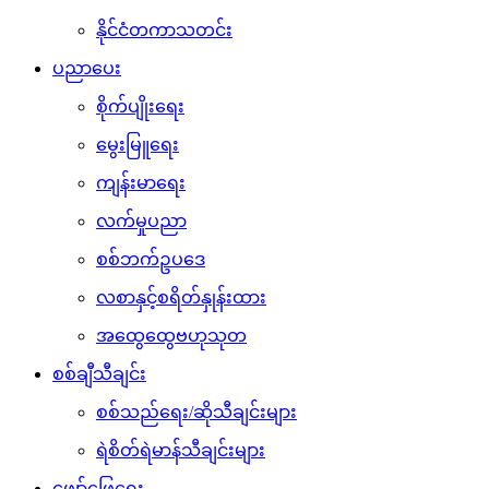
နိုင်ငံတကာသတင်း
ပညာပေး
စိုက်ပျိုးရေး
မွေးမြူရေး
ကျန်းမာရေး
လက်မှုပညာ
စစ်ဘက်ဥပဒေ
လစာနှင့်စရိတ်နှုန်းထား
အထွေထွေဗဟုသုတ
စစ်ချီသီချင်း
စစ်သည်ရေး/ဆိုသီချင်းများ
ရဲစိတ်ရဲမာန်သီချင်းများ
ဖျော်ဖြေရေး