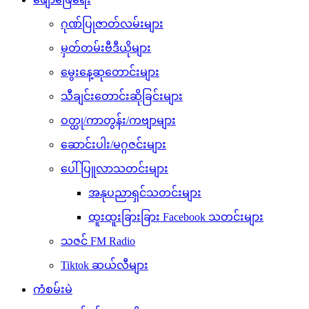
ဂုဏ်ပြုဇာတ်လမ်းများ
မှတ်တမ်းဗီဒီယိုများ
မွေးနေ့ဆုတောင်းများ
သီချင်းတောင်းဆိုခြင်းများ
ဝတ္ထု/ကာတွန်း/ကဗျာများ
ဆောင်းပါး/မဂ္ဂဇင်းများ
ပေါ်ပြူလာသတင်းများ
အနုပညာရှင်သတင်းများ
ထူးထူးခြားခြား Facebook သတင်းများ
သဇင် FM Radio
Tiktok ဆယ်လီများ
ကံစမ်းမဲ