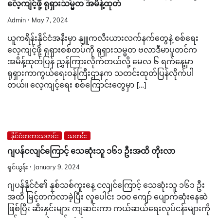
လေ့ကျင့်ဖို့ ရုရှားသမ္မတ အမိန့်ထုတ်
Admin
May 7, 2024
ယူကရိန်းနိုင်ငံအနီးမှာ နျူကလီးယားလက်နက်တွေနဲ့ စစ်ရေး
လေ့ကျင့်ဖို့ ရုရှားစစ်တပ်ကို ရုရှားသမ္မတ ဗလာဒီမာပူတင်က
အမိန့်ထုတ်ပြန် ညွှန်ကြားလိုက်တယ်လို့ မေလ ၆ ရက်နေ့မှာ
ရုရှားကာကွယ်ရေးဝန်ကြီးဌာနက သတင်းထုတ်ပြန်လိုက်ပါ
တယ်။ လေ့ကျင့်ရေး စစ်ကြောင်းတွေမှာ […]
နိုင်ငံတကာသတင်း
သတင်း
ဂျပန်ငလျင်ကြောင့် သေဆုံးသူ ၁၆၁ ဦးအထိ တိုးလာ
ရှင်ယွန်း
January 9, 2024
ဂျပန်နိုင်ငံ၏ နှစ်သစ်ကူးနေ့ ငလျင်ကြောင့် သေဆုံးသူ ၁၆၁ ဦး
အထိ မြင့်တက်လာခဲ့ပြီး လူပေါင်း ၁၀၀ ကျော် ပျောက်ဆုံးနေဆဲ
ဖြစ်ပြီး ဆီးနှင်းများ ကျဆင်းကာ ကယ်ဆယ်ရေးလုပ်ငန်းများကို