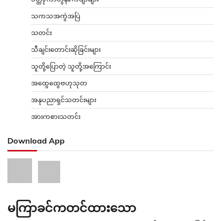
သကသအကွဲအပြဲ
သတင်း
သီချင်းတောင်းဆိုခြင်းများ
သူတို့ပြောတဲ့ သူတို့အကြောင်း
အထွေထွေဗဟုသုတ
အနုပညာရှင်သတင်းများ
အားကစားသတင်း
Download App
မကြာခင်ကတင်ထားသော