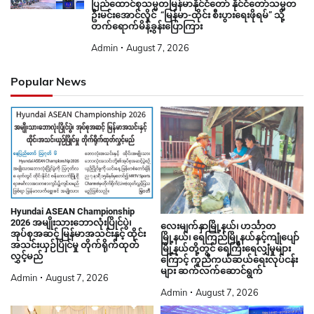
ပြည်ထောင်စုသမ္မတမြန်မာနိုင်ငံတော် နိုင်ငံတော်သမ္မတ
ဦးမင်းအောင်လှိုင် “မြန်မာ-ထိုင်း စီးပွားရေးဖိုရမ်” သို့
တက်ရောက်မိန့်ခွန်းပြောကြား
Admin
August 7, 2026
Popular News
Hyundai ASEAN Championship
2026 အမျိုးသားဘောလုံးပြိုင်ပွဲ၊
လေးမျက်နှာမြို့နယ်၊ ဟင်္သာတ
အုပ်စုအဆင့် မြန်မာအသင်းနှင့် ထိုင်း
မြို့နယ်၊ ရေကြည်မြို့နယ်နှင့်ကျုံပျော်
အသင်းယှဉ်ပြိုင်မှု တိုက်ရိုက်ထုတ်
မြို့နယ်တို့တွင် ရေကြီးရေလျှံမှုများ
လွှင့်မည်
ကြောင့် ကူညီကယ်ဆယ်ရေးလုပ်ငန်း
များ ဆက်လက်ဆောင်ရွက်
Admin
August 7, 2026
Admin
August 7, 2026