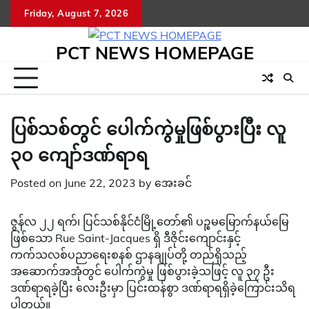
Skip
Friday, August 7, 2026
to
content
PCT NEWS HOMEPAGE
ပြစ်သစ်တွင် ပေါက်ကွဲမှုဖြစ်ပွားပြီး လူ
၃၀ ကျော်ဒဏ်ရာရ
Posted on
June 22, 2023
by
အေးခင်
ဇွန်လ ၂၂ ရက်၊ ပြင်သစ်နိုင်ငံမြို့တော်၏ ပဉ္စမမြောက်နယ်မြေ
ဖြစ်သော Rue Saint-Jacques ရှိ ဒီဇိုင်းကျောင်းနှင့်
ကက်သလစ်ပညာရေးစနစ် ဌာနချုပ်တို့ တည်ရှိသည့်
အဆောက်အအုံတွင် ပေါက်ကွဲမှု ဖြစ်ပွားခဲ့သဖြင့် လူ ၃၇ ဦး
ဒဏ်ရာရခဲ့ပြီး လေးဦးမှာ ပြင်းထန်စွာ ဒဏ်ရာရရှိခဲ့ကြောင်းသိရ
ပါတယ်။