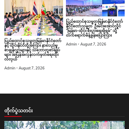
ပြည်ထောင်စုသမ္မတမြန်မာနိုင်ငံတော်
နိုင်ငံတော်သမ္မတ ဦးမင်းအောင်လှိုင်
“မြန်မာ-ထိုင်း စီးပွားရေးဖိုရမ်” သို့
တက်ရောက်မိန့်ခွန်းပြောကြား
ပြည်ထောင်စုသမ္မတမြန်မာနိုင်ငံတော်
Admin
August 7, 2026
နှင့် ထိုင်းနိုင်ငံတို့အကြား နားလည်မှု
စာချွန်လွှာများနှင့် သဘောတူစာချုပ်
များ အပြန်အလှန်လက်မှတ်ရေးထိုး
လဲလှယ်
Admin
August 7, 2026
တိုက်ပွဲသတင်း