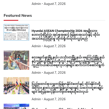
Admin
August 7, 2026
Featured News
Hyundai ASEAN Championship 2026 အမျိုးသား
ဘောလုံးပြိုင်ပွဲ၊ အုပ်စုအဆင့် မြန်မာအသင်းနှင့် ထိုင်း
အသင်းယှဉ်ပြိုင်မှု တိုက်ရိုက်ထုတ်လွှင့်မည်
Admin
August 7, 2026
လေးမျက်နှာမြို့နယ်၊ ဟင်္သာတမြို့နယ်၊ ရေကြည်မြို့နယ်
နှင့်ကျုံပျော်မြို့နယ်တို့တွင် ရေကြီးရေလျှံမှုများကြောင့်
ကူညီကယ်ဆယ်ရေးလုပ်ငန်းများ ဆက်လက်ဆောင်ရွက်
Admin
August 7, 2026
ပြည်ထောင်စုသမ္မတမြန်မာနိုင်ငံတော်နှင့် ထိုင်းနိုင်ငံတို့
အကြား နားလည်မှုစာချွန်လွှာများနှင့် သဘောတူစာချုပ်
များ အပြန်အလှန်လက်မှတ်ရေးထိုးလဲလှယ်
Admin
August 7, 2026