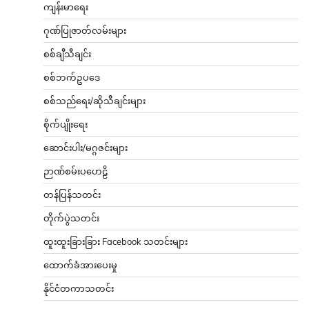
ကျန်းမာရေး
ဂုဏ်ပြုဇာတ်လမ်းများ
စစ်ချီသီချင်း
စစ်ဘက်ဥပဒေ
စစ်သည်ရေး/ဆိုသီချင်းများ
စိုက်ပျိုးရေး
ဆောင်းပါး/မဂ္ဂဇင်းများ
ဉာဏ်စမ်းပဟေဠိ
တန်ပြန်သတင်း
တိုက်ပွဲသတင်း
ထူးထူးခြားခြား Facebook သတင်းများ
ထောက်ခံအားပေးမှု
နိုင်ငံတကာသတင်း