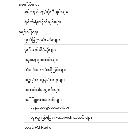
စစ်ချီသီချင်း
စစ်သည်ရေး/ဆိုသီချင်းများ
ရဲစိတ်ရဲမာန်သီချင်းများ
ဖျော်ဖြေရေး
ဂုဏ်ပြုဇာတ်လမ်းများ
မှတ်တမ်းဗီဒီယိုများ
မွေးနေ့ဆုတောင်းများ
သီချင်းတောင်းဆိုခြင်းများ
ဝတ္ထု/ကာတွန်း/ကဗျာများ
ဆောင်းပါး/မဂ္ဂဇင်းများ
ပေါ်ပြူလာသတင်းများ
အနုပညာရှင်သတင်းများ
ထူးထူးခြားခြား Facebook သတင်းများ
သဇင် FM Radio