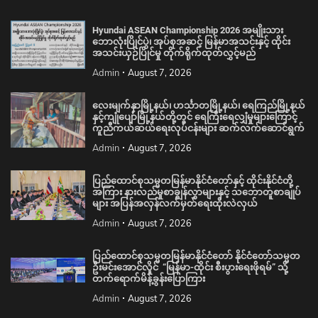
Hyundai ASEAN Championship 2026 အမျိုးသား
ဘောလုံးပြိုင်ပွဲ၊ အုပ်စုအဆင့် မြန်မာအသင်းနှင့် ထိုင်း
အသင်းယှဉ်ပြိုင်မှု တိုက်ရိုက်ထုတ်လွှင့်မည်
Admin
August 7, 2026
လေးမျက်နှာမြို့နယ်၊ ဟင်္သာတမြို့နယ်၊ ရေကြည်မြို့နယ်
နှင့်ကျုံပျော်မြို့နယ်တို့တွင် ရေကြီးရေလျှံမှုများကြောင့်
ကူညီကယ်ဆယ်ရေးလုပ်ငန်းများ ဆက်လက်ဆောင်ရွက်
Admin
August 7, 2026
ပြည်ထောင်စုသမ္မတမြန်မာနိုင်ငံတော်နှင့် ထိုင်းနိုင်ငံတို့
အကြား နားလည်မှုစာချွန်လွှာများနှင့် သဘောတူစာချုပ်
များ အပြန်အလှန်လက်မှတ်ရေးထိုးလဲလှယ်
Admin
August 7, 2026
ပြည်ထောင်စုသမ္မတမြန်မာနိုင်ငံတော် နိုင်ငံတော်သမ္မတ
ဦးမင်းအောင်လှိုင် “မြန်မာ-ထိုင်း စီးပွားရေးဖိုရမ်” သို့
တက်ရောက်မိန့်ခွန်းပြောကြား
Admin
August 7, 2026