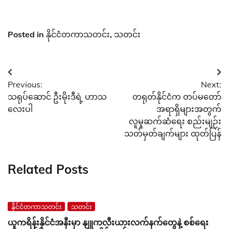
Posted in
နိုင်ငံတကာသတင်း
,
သတင်း
Post
Previous:
Next:
navigation
သရုပ်ဆောင် ဦးမိုးဒီရဲ့ ဟာသ
တရုတ်နိုင်ငံက တပ်မတော်
လေးပါ
အရာရှိများအတွက်
လူမှုဆက်ဆံရေး စည်းမျဉ်း
သတ်မှတ်ချက်များ ထုတ်ပြန်
Related Posts
နိုင်ငံတကာသတင်း
သတင်း
ယူကရိန်းနိုင်ငံအနီးမှာ နျူကလီးယားလက်နက်တွေနဲ့ စစ်ရေး