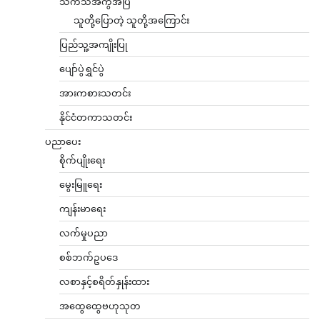
သကသအကွဲအပြဲ
သူတို့ပြောတဲ့ သူတို့အကြောင်း
ပြည်သူ့အကျိုးပြု
ပျော်ပွဲရွှင်ပွဲ
အားကစားသတင်း
နိုင်ငံတကာသတင်း
ပညာပေး
စိုက်ပျိုးရေး
မွေးမြူရေး
ကျန်းမာရေး
လက်မှုပညာ
စစ်ဘက်ဥပဒေ
လစာနှင့်စရိတ်နှုန်းထား
အထွေထွေဗဟုသုတ