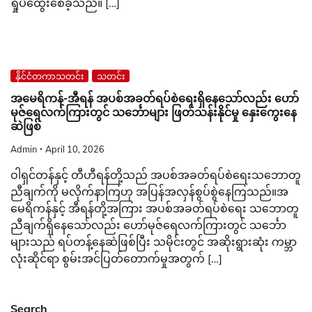
ရှုပ်ထွေးစေခဲ့သည်။ […]
နိုင်ငံတကာသတင်း
သတင်း
အမေရိကန်-အီရန် အပစ်အခတ်ရပ်စဲရေးရှိနေသော်လည်း ဟော်
မုဇ်ရေလက်ကြားတွင် သင်္ဘောများ ဖြတ်သန်းနိုင်မှု နှေးကွေးနေ
ဆဲဖြစ်
Admin
April 10, 2026
ဝါရှင်တန်နှင့် တီဟီရန်တို့သည် အပစ်အခတ်ရပ်စဲရေးသဘောတူ
ညီချက်ကို မလိုက်နာကြဟု အပြန်အလှန်စွပ်စွဲနေကြသည်။အ
မေရိကန်နှင့် အီရန်တို့အကြား အပစ်အခတ်ရပ်စဲရေး သဘောတူ
ညီချက်ရှိနေသော်လည်း ဟော်မုဇ်ရေလက်ကြားတွင် သင်္ဘော
များသည် ရပ်တန့်နေဆဲဖြစ်ပြီး သမိုင်းတွင် အဆိုးရွားဆုံး ကမ္ဘာ
လုံးဆိုင်ရာ စွမ်းအင်ပြတ်တောက်မှုအတွက် […]
Search