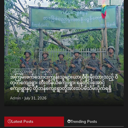
တိုက်ပွဲသတင်း
သတင်း
အကြမ်းဖက်သောင်းကျန်းသူများယာယီစိုးမိုးထားသည့် ဝိ
တုတ်ကျေးရွာ၊ တီးတိန်ယံကျေးရွာ၊ ရန်တိုင်းအောင်
ကျေးရွာနှင့် တွီဘန်ကျေးရွာတို့အားထပ်မံသိမ်းပိုက်ရရှိ
Admin
July 31, 2026
Latest Posts
Trending Posts