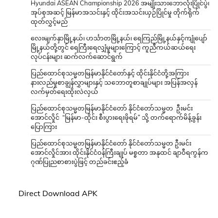
Hyundai ASEAN Championship 2026 အမျိုးသားဘောလုံးပြိုင်ပွဲ၊
အုပ်စုအဆင့် မြန်မာအသင်းနှင့် ထိုင်းအသင်းယှဉ်ပြိုင်မှု တိုက်ရိုက်
ထုတ်လွှင့်မည်
လေးမျက်နှာမြို့နယ်၊ ဟင်္သာတမြို့နယ်၊ ရေကြည်မြို့နယ်နှင့်ကျုံပျော်
မြို့နယ်တို့တွင် ရေကြီးရေလျှံမှုများကြောင့် ကူညီကယ်ဆယ်ရေး
လုပ်ငန်းများ ဆက်လက်ဆောင်ရွက်
ပြည်ထောင်စုသမ္မတမြန်မာနိုင်ငံတော်နှင့် ထိုင်းနိုင်ငံတို့အကြား
နားလည်မှုစာချွန်လွှာများနှင့် သဘောတူစာချုပ်များ အပြန်အလှန်
လက်မှတ်ရေးထိုးလဲလှယ်
ပြည်ထောင်စုသမ္မတမြန်မာနိုင်ငံတော် နိုင်ငံတော်သမ္မတ ဦးမင်း
အောင်လှိုင် “မြန်မာ-ထိုင်း စီးပွားရေးဖိုရမ်” သို့ တက်ရောက်မိန့်ခွန်း
ပြောကြား
ပြည်ထောင်စုသမ္မတမြန်မာနိုင်ငံတော် နိုင်ငံတော်သမ္မတ ဦးမင်း
အောင်လှိုင်အား ထိုင်းနိုင်ငံဝန်ကြီးချုပ် မစ္စတာ အနုထင် ချာဝီရကွန်က
ဂုဏ်ပြုညစာစားပွဲဖြင့် တည်ခင်းဧည့်ခံ
Direct Download APK