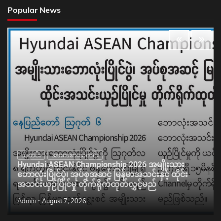
Popular News
သတင်း
အားကစားသတင်း
Hyundai ASEAN Championship 2026 အမျိုးသား
ဘောလုံးပြိုင်ပွဲ၊ အုပ်စုအဆင့် မြန်မာအသင်းနှင့် ထိုင်း
အသင်းယှဉ်ပြိုင်မှု တိုက်ရိုက်ထုတ်လွှင့်မည်
Admin
August 7, 2026