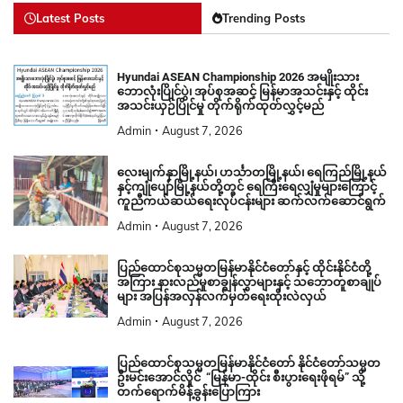
Latest Posts
Trending Posts
Hyundai ASEAN Championship 2026 အမျိုးသား
ဘောလုံးပြိုင်ပွဲ၊ အုပ်စုအဆင့် မြန်မာအသင်းနှင့် ထိုင်း
အသင်းယှဉ်ပြိုင်မှု တိုက်ရိုက်ထုတ်လွှင့်မည်
Admin
August 7, 2026
လေးမျက်နှာမြို့နယ်၊ ဟင်္သာတမြို့နယ်၊ ရေကြည်မြို့နယ်
နှင့်ကျုံပျော်မြို့နယ်တို့တွင် ရေကြီးရေလျှံမှုများကြောင့်
ကူညီကယ်ဆယ်ရေးလုပ်ငန်းများ ဆက်လက်ဆောင်ရွက်
Admin
August 7, 2026
ပြည်ထောင်စုသမ္မတမြန်မာနိုင်ငံတော်နှင့် ထိုင်းနိုင်ငံတို့
အကြား နားလည်မှုစာချွန်လွှာများနှင့် သဘောတူစာချုပ်
များ အပြန်အလှန်လက်မှတ်ရေးထိုးလဲလှယ်
Admin
August 7, 2026
ပြည်ထောင်စုသမ္မတမြန်မာနိုင်ငံတော် နိုင်ငံတော်သမ္မတ
ဦးမင်းအောင်လှိုင် “မြန်မာ-ထိုင်း စီးပွားရေးဖိုရမ်” သို့
တက်ရောက်မိန့်ခွန်းပြောကြား