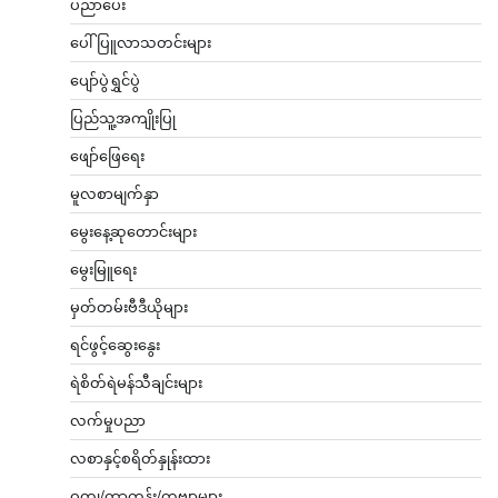
ပညာပေး
ပေါ်ပြူလာသတင်းများ
ပျော်ပွဲရွှင်ပွဲ
ပြည်သူ့အကျိုးပြု
ဖျော်ဖြေရေး
မူလစာမျက်နှာ
မွေးနေ့ဆုတောင်းများ
မွေးမြူရေး
မှတ်တမ်းဗီဒီယိုများ
ရင်ဖွင့်ဆွေးနွေး
ရဲစိတ်ရဲမန်သီချင်းများ
လက်မှုပညာ
လစာနှင့်စရိတ်နှုန်းထား
ဝတ္ထု/ကာတွန်း/ကဗျာများ