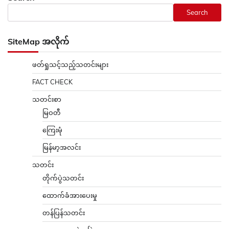
Search
SiteMap အလိုက်
ဖတ်ရှုသင့်သည့်သတင်းများ
FACT CHECK
သတင်းစာ
မြဝတီ
ကြေးမုံ
မြန်မာ့အလင်း
သတင်း
တိုက်ပွဲသတင်း
ထောက်ခံအားပေးမှု
တန်ပြန်သတင်း