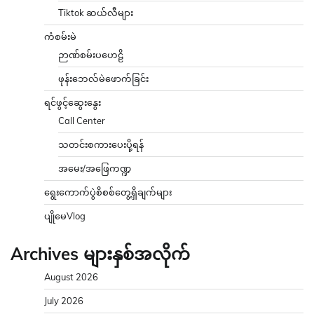
Tiktok ဆယ်လီများ
ကံစမ်းမဲ
ဉာဏ်စမ်းပဟေဠိ
ဖုန်းဘေလ်မဲဖောက်ခြင်း
ရင်ဖွင့်ဆွေးနွေး
Call Center
သတင်းစကားပေးပို့ရန်
အမေး/အဖြေကဏ္ဍ
ရွေးကောက်ပွဲစိစစ်တွေ့ရှိချက်များ
ပျိုမေVlog
Archives များနှစ်အလိုက်
August 2026
July 2026