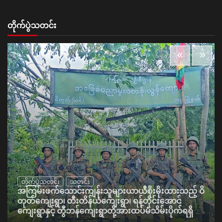
တိုက်ပွဲသတင်း
တိုက်ပွဲသတင်း
သတင်း
အကြမ်းဖက်သောင်းကျန်းသူများယာယီစိုးမိုးထားသည့် ဝိ
တုတ်ကျေးရွာ၊ တီးတိန်ယံကျေးရွာ၊ ရန်တိုင်းအောင်
ကျေးရွာနှင့် တွီဘန်ကျေးရွာတို့အားထပ်မံသိမ်းပိုက်ရရှိ