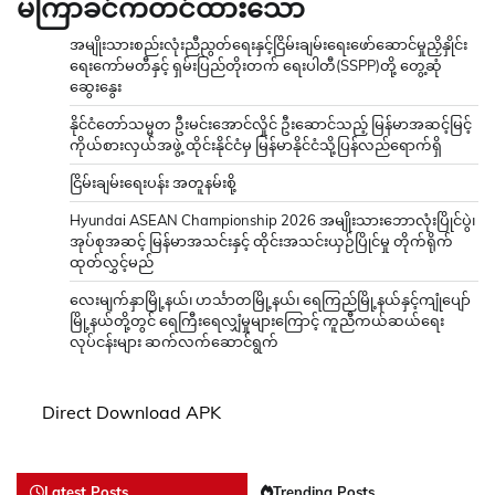
မကြာခင်ကတင်ထားသော
အမျိုးသားစည်းလုံးညီညွတ်ရေးနှင့်ငြိမ်းချမ်းရေးဖော်ဆောင်မှုညှိနှိုင်း
ရေးကော်မတီနှင့် ရှမ်းပြည်တိုးတက် ရေးပါတီ(SSPP)တို့ တွေ့ဆုံ
ဆွေးနွေး
နိုင်ငံတော်သမ္မတ ဦးမင်းအောင်လှိုင် ဦးဆောင်သည့် မြန်မာအဆင့်မြင့်
ကိုယ်စားလှယ်အဖွဲ့ ထိုင်းနိုင်ငံမှ မြန်မာနိုင်ငံသို့ပြန်လည်ရောက်ရှိ
ငြိမ်းချမ်းရေးပန်း အတူနမ်းစို့
Hyundai ASEAN Championship 2026 အမျိုးသားဘောလုံးပြိုင်ပွဲ၊
အုပ်စုအဆင့် မြန်မာအသင်းနှင့် ထိုင်းအသင်းယှဉ်ပြိုင်မှု တိုက်ရိုက်
ထုတ်လွှင့်မည်
လေးမျက်နှာမြို့နယ်၊ ဟင်္သာတမြို့နယ်၊ ရေကြည်မြို့နယ်နှင့်ကျုံပျော်
မြို့နယ်တို့တွင် ရေကြီးရေလျှံမှုများကြောင့် ကူညီကယ်ဆယ်ရေး
လုပ်ငန်းများ ဆက်လက်ဆောင်ရွက်
Direct Download APK
Latest Posts
Trending Posts