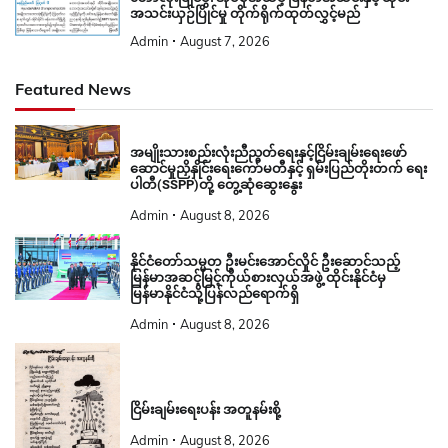
အသင်းယှဉ်ပြိုင်မှု တိုက်ရိုက်ထုတ်လွှင့်မည်
Admin
August 7, 2026
Featured News
အမျိုးသားစည်းလုံးညီညွတ်ရေးနှင့်ငြိမ်းချမ်းရေးဖော်
ဆောင်မှုညှိနှိုင်းရေးကော်မတီနှင့် ရှမ်းပြည်တိုးတက် ရေး
ပါတီ(SSPP)တို့ တွေ့ဆုံဆွေးနွေး
Admin
August 8, 2026
နိုင်ငံတော်သမ္မတ ဦးမင်းအောင်လှိုင် ဦးဆောင်သည့်
မြန်မာအဆင့်မြင့်ကိုယ်စားလှယ်အဖွဲ့ ထိုင်းနိုင်ငံမှ
မြန်မာနိုင်ငံသို့ပြန်လည်ရောက်ရှိ
Admin
August 8, 2026
ငြိမ်းချမ်းရေးပန်း အတူနမ်းစို့
Admin
August 8, 2026