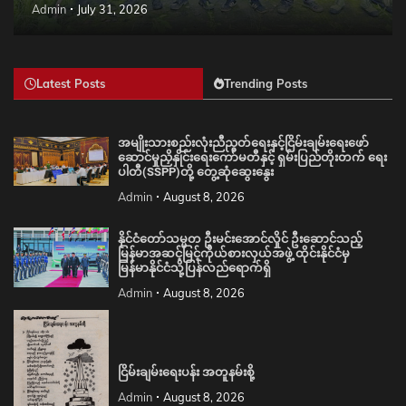
Admin
July 31, 2026
Latest Posts
Trending Posts
အမျိုးသားစည်းလုံးညီညွတ်ရေးနှင့်ငြိမ်းချမ်းရေးဖော်
ဆောင်မှုညှိနှိုင်းရေးကော်မတီနှင့် ရှမ်းပြည်တိုးတက် ရေး
ပါတီ(SSPP)တို့ တွေ့ဆုံဆွေးနွေး
Admin
August 8, 2026
နိုင်ငံတော်သမ္မတ ဦးမင်းအောင်လှိုင် ဦးဆောင်သည့်
မြန်မာအဆင့်မြင့်ကိုယ်စားလှယ်အဖွဲ့ ထိုင်းနိုင်ငံမှ
မြန်မာနိုင်ငံသို့ပြန်လည်ရောက်ရှိ
Admin
August 8, 2026
ငြိမ်းချမ်းရေးပန်း အတူနမ်းစို့
Admin
August 8, 2026