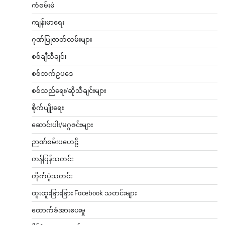
ကံစမ်းမဲ
ကျန်းမာရေး
ဂုဏ်ပြုဇာတ်လမ်းများ
စစ်ချီသီချင်း
စစ်ဘက်ဥပဒေ
စစ်သည်ရေး/ဆိုသီချင်းများ
စိုက်ပျိုးရေး
ဆောင်းပါး/မဂ္ဂဇင်းများ
ဉာဏ်စမ်းပဟေဠိ
တန်ပြန်သတင်း
တိုက်ပွဲသတင်း
ထူးထူးခြားခြား Facebook သတင်းများ
ထောက်ခံအားပေးမှု