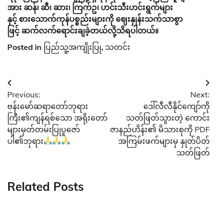
အား ဆန်၊ ဆီ၊ ဆား၊ ကြက်ဥ၊ ဟင်းသီးဟင်းရွက်များ
နှင့် စားသောက်ကုန်ပစ္စည်းများကို ဈေးနှုန်းသက်သာစွာ
ဖြင့် ဆက်လက်ရောင်းချခဲ့တယ်လို့သိရပါတယ်။
Posted in
ပြည်သူ့အကျိုးပြု
,
သတင်း
Post
Previous:
Next:
navigation
ဗန်းမော်ဆရာတော်ဘုရား
ဒေါ်လီလီနိုင်ကျော်ကို
ကြီး၏ကျန်ရစ်သော အရိုးတော်
သတ်ဖြတ်သွားတဲ့ ကောင်း
များမှတ်တမ်းပြုပူဇော်
ဇာနည်ဟိန်း၏ မိသားစုကို PDF
ပါ၏ဘုရား
အကြမ်းဖက်များမှ နှုတ်ပိတ်
သတ်ဖြတ်
Related Posts