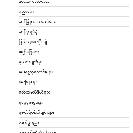
နိုင်ငံတကာသတင်း
ပညာပေး
ပေါ်ပြူလာသတင်းများ
ပျော်ပွဲရွှင်ပွဲ
ပြည်သူ့အကျိုးပြု
ဖျော်ဖြေရေး
မူလစာမျက်နှာ
မွေးနေ့ဆုတောင်းများ
မွေးမြူရေး
မှတ်တမ်းဗီဒီယိုများ
ရင်ဖွင့်ဆွေးနွေး
ရဲစိတ်ရဲမန်သီချင်းများ
လက်မှုပညာ
လစာနှင့်စရိတ်နှုန်းထား