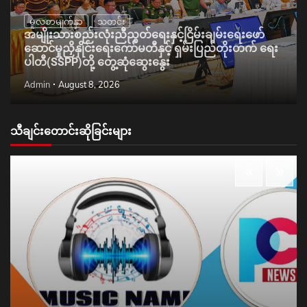
မူလစာမျက်နှာ
သတင်း
အမျိုးသားစည်းလုံးညီညွတ်ရေးနှင့်ငြိမ်းချမ်းရေးဖော်
ဆောင်မှုညှိနှိုင်းရေးကော်မတီနှင့် ရှမ်းပြည်တိုးတက် ရေး
ပါတီ(SSPP)တို့ တွေ့ဆုံဆွေးနွေး
Admin
August 8, 2026
သီချင်းတောင်းဆိုခြင်းများ