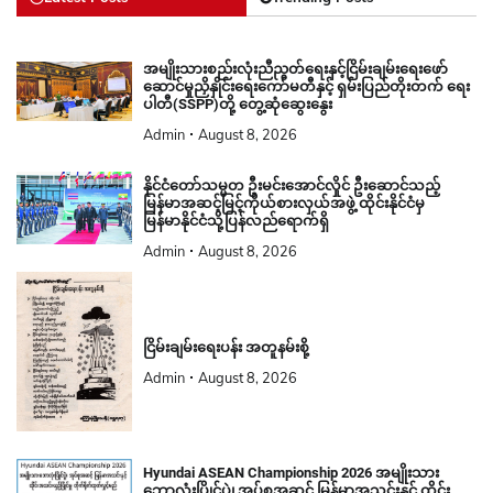
အမျိုးသားစည်းလုံးညီညွတ်ရေးနှင့်ငြိမ်းချမ်းရေးဖော်
ဆောင်မှုညှိနှိုင်းရေးကော်မတီနှင့် ရှမ်းပြည်တိုးတက် ရေး
ပါတီ(SSPP)တို့ တွေ့ဆုံဆွေးနွေး
Admin
August 8, 2026
နိုင်ငံတော်သမ္မတ ဦးမင်းအောင်လှိုင် ဦးဆောင်သည့်
မြန်မာအဆင့်မြင့်ကိုယ်စားလှယ်အဖွဲ့ ထိုင်းနိုင်ငံမှ
မြန်မာနိုင်ငံသို့ပြန်လည်ရောက်ရှိ
Admin
August 8, 2026
ငြိမ်းချမ်းရေးပန်း အတူနမ်းစို့
Admin
August 8, 2026
Hyundai ASEAN Championship 2026 အမျိုးသား
ဘောလုံးပြိုင်ပွဲ၊ အုပ်စုအဆင့် မြန်မာအသင်းနှင့် ထိုင်း