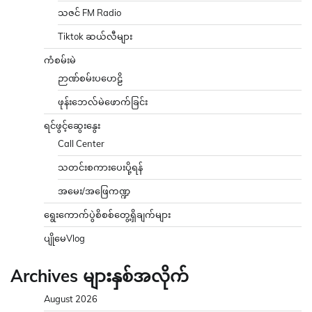
သဇင် FM Radio
Tiktok ဆယ်လီများ
ကံစမ်းမဲ
ဉာဏ်စမ်းပဟေဠိ
ဖုန်းဘေလ်မဲဖောက်ခြင်း
ရင်ဖွင့်ဆွေးနွေး
Call Center
သတင်းစကားပေးပို့ရန်
အမေး/အဖြေကဏ္ဍ
ရွေးကောက်ပွဲစိစစ်တွေ့ရှိချက်များ
ပျိုမေVlog
Archives များနှစ်အလိုက်
August 2026