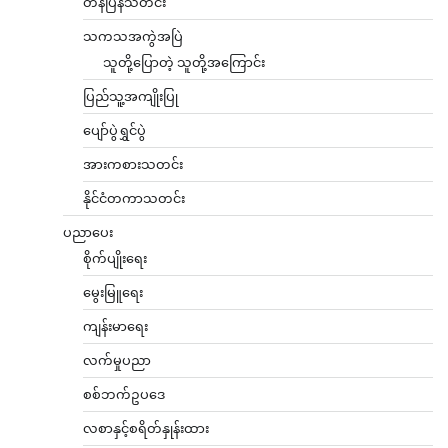
တန်ပြန်သတင်း
သကသအကွဲအပြဲ
သူတို့ပြောတဲ့ သူတို့အကြောင်း
ပြည်သူ့အကျိုးပြု
ပျော်ပွဲရွှင်ပွဲ
အားကစားသတင်း
နိုင်ငံတကာသတင်း
ပညာပေး
စိုက်ပျိုးရေး
မွေးမြူရေး
ကျန်းမာရေး
လက်မှုပညာ
စစ်ဘက်ဥပဒေ
လစာနှင့်စရိတ်နှုန်းထား