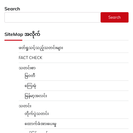
Search
Search
SiteMap အလိုက်
ဖတ်ရှုသင့်သည့်သတင်းများ
FACT CHECK
သတင်းစာ
မြဝတီ
ကြေးမုံ
မြန်မာ့အလင်း
သတင်း
တိုက်ပွဲသတင်း
ထောက်ခံအားပေးမှု