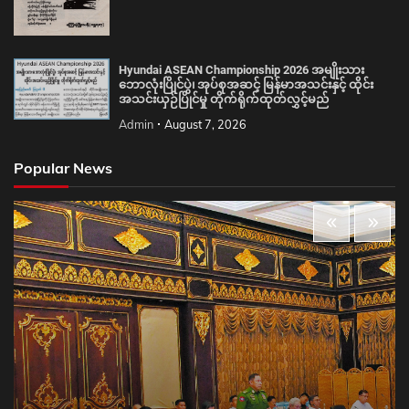
Hyundai ASEAN Championship 2026 အမျိုးသား
ဘောလုံးပြိုင်ပွဲ၊ အုပ်စုအဆင့် မြန်မာအသင်းနှင့် ထိုင်း
အသင်းယှဉ်ပြိုင်မှု တိုက်ရိုက်ထုတ်လွှင့်မည်
Admin
August 7, 2026
Popular News