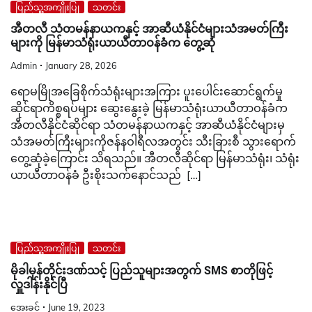
ပြည်သူ့အကျိုးပြု
သတင်း
အီတလီ သံတမန်နာယကနှင့် အာဆီယံနိုင်ငံများသံအမတ်ကြီး
များကို မြန်မာသံရုံးယာယီတာဝန်ခံက တွေ့ဆုံ
Admin
January 28, 2026
ရောမမြိုအခြေစိုက်သံရုံးများအကြား ပူးပေါင်းဆောင်ရွက်မှု
ဆိုင်ရာကိစ္စရပ်များ ဆွေးနွေးခဲ့ မြန်မာသံရုံးယာယီတာဝန်ခံက
အီတလီနိုင်ငံဆိုင်ရာ သံတမန်နာယကနှင့် အာဆီယံနိုင်ငံများမှ
သံအမတ်ကြီးများကိုဇန်နဝါရီလအတွင်း သီးခြားစီ သွားရောက်
တွေ့ဆုံခဲ့ကြောင်း သိရသည်။ အီတလီဆိုင်ရာ မြန်မာသံရုံး၊ သံရုံး
ယာယီတာဝန်ခံ ဦးစိုးသက်နောင်သည် […]
ပြည်သူ့အကျိုးပြု
သတင်း
မိုခါမုန်တိုင်းဒဏ်သင့် ပြည်သူများအတွက် SMS စာတိုဖြင့်
လှူဒါန်းနိုင်ပြီ
အေးခင်
June 19, 2023