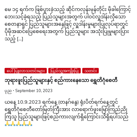
မေ ၁၄ ရက်က ဖြစ်ပွားခဲ့သည့် ဆိုင်ကလုန်းမုန်တိုင်း မိုခါကြောင့်
ဘေးသင့်ခဲ့ရသည့် ပြည်သူများအတွက် ပါဝင်လှူဒါန်းလိုသော
စေတနာရှင် ပြည်သူများအနေဖြင့် လှူဒါန်းမှုများပြုလုပ်ရာတွင်
ပိုမိုအဆင်ပြေစေရေးအတွက် ပြည်သူများ အသုံးပြုမှုများပြား
သည့် […]
ပေါ်ပြူလာသတင်းများ
ပြည်သူ့အကျိုးပြု
သတင်း
ဘုရားဖူးပြည်သူများနှင့် စည်ကားနေသော ရွှေတိဂုံစေတီ
ပုည
September 10, 2023
ယနေ့ 10.9.2023 ရက်နေ့ (တနဂ်နွေ) ရုံးပိတ်ရက်‌နေ့တွင်
ရွှေတိဂုံစေတီတော်မြတ်ကြီးအား လာရောက်ဖူးမြော်ကြည်ညို
ကြသူ ပြည်သူများဖြင့်စည်ကားလျက်ရှိကြောင်းသိရှိရပါသည်