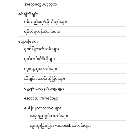
အထွေထွေဗဟုသုတ
စစ်ချီသီချင်း
စစ်သည်ရေး/ဆိုသီချင်းများ
ရဲစိတ်ရဲမာန်သီချင်းများ
ဖျော်ဖြေရေး
ဂုဏ်ပြုဇာတ်လမ်းများ
မှတ်တမ်းဗီဒီယိုများ
မွေးနေ့ဆုတောင်းများ
သီချင်းတောင်းဆိုခြင်းများ
ဝတ္ထု/ကာတွန်း/ကဗျာများ
ဆောင်းပါး/မဂ္ဂဇင်းများ
ပေါ်ပြူလာသတင်းများ
အနုပညာရှင်သတင်းများ
ထူးထူးခြားခြား Facebook သတင်းများ