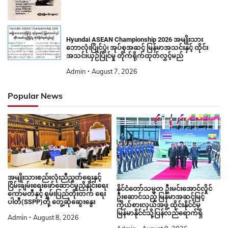
Hyundai ASEAN Championship 2026 အမျိုးသား
ဘောလုံးပြိုင်ပွဲ၊ အုပ်စုအဆင့် မြန်မာအသင်းနှင့် ထိုင်း
အသင်းယှဉ်ပြိုင်မှု တိုက်ရိုက်ထုတ်လွှင့်မည်
Admin
August 7, 2026
Popular News
အမျိုးသားစည်းလုံးညီညွတ်ရေးနှင့်
ငြိမ်းချမ်းရေးဖော်ဆောင်မှုညှိနှိုင်းရေး
နိုင်ငံတော်သမ္မတ ဦးမင်းအောင်လှိုင်
ကော်မတီနှင့် ရှမ်းပြည်တိုးတက် ရေး
ဦးဆောင်သည့် မြန်မာအဆင့်မြင့်
ပါတီ(SSPP)တို့ တွေ့ဆုံဆွေးနွေး
ကိုယ်စားလှယ်အဖွဲ့ ထိုင်းနိုင်ငံမှ
မြန်မာနိုင်ငံသို့ပြန်လည်ရောက်ရှိ
Admin
August 8, 2026