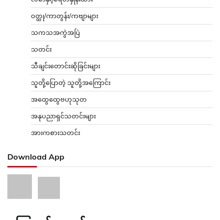
ဝတ္ထု/ကာတွန်း/ကဗျာများ
သကသအကွဲအပြဲ
သတင်း
သီချင်းတောင်းဆိုခြင်းများ
သူတို့ပြောတဲ့ သူတို့အကြောင်း
အထွေထွေဗဟုသုတ
အနုပညာရှင်သတင်းများ
အားကစားသတင်း
Download App