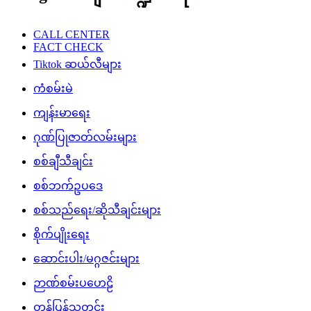
CALL CENTER
FACT CHECK
Tiktok ဆယ်လီများ
ကံစမ်းမဲ
ကျန်းမာရေး
ဂုဏ်ပြုဇာတ်လမ်းများ
စစ်ချီသီချင်း
စစ်ဘက်ဥပဒေ
စစ်သည်ရေး/ဆိုသီချင်းများ
စိုက်ပျိုးရေး
ဆောင်းပါး/မဂ္ဂဇင်းများ
ဉာဏ်စမ်းပဟေဠိ
တန်ပြန်သတင်း