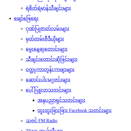
ရဲစိတ်ရဲမာန်သီချင်းများ
ဖျော်ဖြေရေး
ဂုဏ်ပြုဇာတ်လမ်းများ
မှတ်တမ်းဗီဒီယိုများ
မွေးနေ့ဆုတောင်းများ
သီချင်းတောင်းဆိုခြင်းများ
ဝတ္ထု/ကာတွန်း/ကဗျာများ
ဆောင်းပါး/မဂ္ဂဇင်းများ
ပေါ်ပြူလာသတင်းများ
အနုပညာရှင်သတင်းများ
ထူးထူးခြားခြား Facebook သတင်းများ
သဇင် FM Radio
Tiktok ဆယ်လီများ