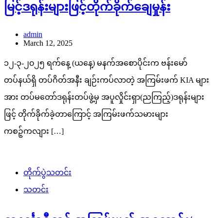
မြင့်ဒရုန်းများဖြင့်တိုက်ခိုက်ချေမှုန်း
admin
March 12, 2025
၁၂-၃-၂၀၂၅ ရက်နေ့ (ယနေ့) မနက်အစောပိုင်းက ဗန်းမော်
တပ်နယ်ရှိ တပ်ဂိတ်အနီး ချဉ်းကပ်လာတဲ့ အကြမ်းဖက် KIA များ
အား တပ်မတော်ဒရုန်းတပ်ဖွဲ့မှ အပူလှိုင်းရှာ(ညကြည့်)ဒရုန်းများ
ဖြင့် တိုက်ခိုက်ခဲ့တာကြောင့် အကြမ်းဖက်သမားများ
ကစဉ့်ကလျား […]
တိုက်ပွဲသတင်း
သတင်း