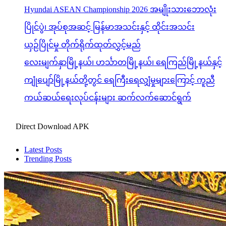
Hyundai ASEAN Championship 2026 အမျိုးသားဘောလုံး
ပြိုင်ပွဲ၊ အုပ်စုအဆင့် မြန်မာအသင်းနှင့် ထိုင်းအသင်း
ယှဉ်ပြိုင်မှု တိုက်ရိုက်ထုတ်လွှင့်မည်
လေးမျက်နှာမြို့နယ်၊ ဟင်္သာတမြို့နယ်၊ ရေကြည်မြို့နယ်နှင့်
ကျုံပျော်မြို့နယ်တို့တွင် ရေကြီးရေလျှံမှုများကြောင့် ကူညီ
ကယ်ဆယ်ရေးလုပ်ငန်းများ ဆက်လက်ဆောင်ရွက်
Direct Download APK
Latest Posts
Trending Posts