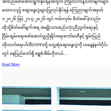
အထည်ဖော်ဆောင်ရွက်နိုင်ရန်အတွက် ကြိုတင်ကန့်သတ်ချက်များ
မထားသည့် ဆွေးနွေးပွဲများပြုလုပ်နိုင်ရန် ကြေညာချက်အမှတ်
၁/၂၀၂၆ ဖြင့် ၂၁-၄-၂၀၂၆ တွင် ကမ်းလှမ်း ဖိတ်ခေါ်ခဲ့သည်။
ထိုသို့ဖိတ်ခေါ်ချက်အရ အမျိုးသားစည်းလုံးညီညွတ်ရေးနှင့်
ငြိမ်းချမ်းရေးဖော်ဆောင်မှုညှိနှိုင်းရေးကော်မတီနှင့် ရှမ်းပြည်
တိုးတက်ရေးပါတီ(SSPP)တို့ တွေ့ဆုံဆွေးနွေးပွဲကို ယနေ့နံနက်ပိုင်း
တွင် နေပြည်တော်ရှိ ရွှေစံအိမ်ဟိုတယ်…
Read More