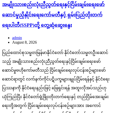
အမျိုးသားစည်းလုံးညီညွတ်ရေးနှင့်ငြိမ်းချမ်းရေးဖော်
ဆောင်မှုညှိနှိုင်းရေးကော်မတီနှင့် ရှမ်းပြည်တိုးတက်
ရေးပါတီ(SSPP)တို့ တွေ့ဆုံဆွေးနွေး
admin
August 8, 2026
ပြည်ထောင်စုသမ္မတမြန်မာနိုင်ငံတော် နိုင်ငံတော်သမ္မတဦးဆောင်
သည့် အမျိုးသားစည်းလုံးညီညွတ်ရေးနှင့်ငြိမ်းချမ်းရေးဖော်
ဆောင်မှုဗဟိုကော်မတီသည် ငြိမ်းချမ်းရေးလုပ်ငန်းစဉ်များဖော်
ဆောင်ရာတွင် လက်နက်ကိုင်ပဋိပက္ခများချုပ်ငြိမ်းရန်နှင့် နိုင်ငံရေး
ပြဿနာကို နိုင်ငံရေးနည်းဖြင့် ဖြေရှင်းရန် အထူးလိုအပ်သည်ဟု
ယုံကြည်ပြီး နိုင်ငံတော်ဖွံ့ဖြိုးတိုးတက်ရေးနှင့် တည်ငြိမ်အေးချမ်း
ရေးတို့အတွက် ငြိမ်းချမ်းရေးလုပ်ငန်းစဉ်များအား အကောင်