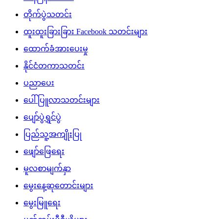
တိုက်ပွဲသတင်း
ထူးထူးခြားခြား Facebook သတင်းများ
ထောက်ခံအားပေးမှု
နိုင်ငံတကာသတင်း
ပညာပေး
ပေါ်ပြူလာသတင်းများ
ပျော်ပွဲရွှင်ပွဲ
ပြည်သူ့အကျိုးပြု
ဖျော်ဖြေရေး
မူလစာမျက်နှာ
မွေးနေ့ဆုတောင်းများ
မွေးမြူရေး