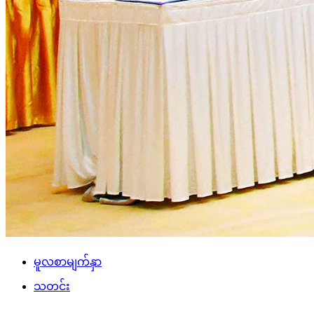
မူလစာမျက်နှာ
သတင်း