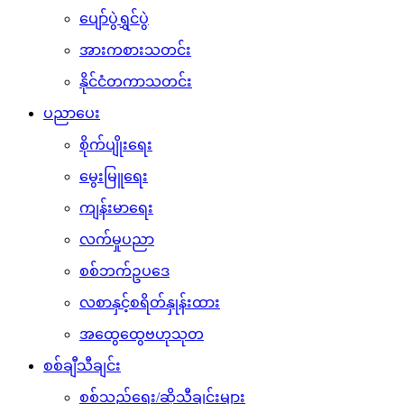
ပျော်ပွဲရွှင်ပွဲ
အားကစားသတင်း
နိုင်ငံတကာသတင်း
ပညာပေး
စိုက်ပျိုးရေး
မွေးမြူရေး
ကျန်းမာရေး
လက်မှုပညာ
စစ်ဘက်ဥပဒေ
လစာနှင့်စရိတ်နှုန်းထား
အထွေထွေဗဟုသုတ
စစ်ချီသီချင်း
စစ်သည်ရေး/ဆိုသီချင်းများ