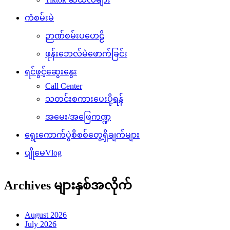
ကံစမ်းမဲ
ဉာဏ်စမ်းပဟေဠိ
ဖုန်းဘေလ်မဲဖောက်ခြင်း
ရင်ဖွင့်ဆွေးနွေး
Call Center
သတင်းစကားပေးပို့ရန်
အမေး/အဖြေကဏ္ဍ
ရွေးကောက်ပွဲစိစစ်တွေ့ရှိချက်များ
ပျိုမေVlog
Archives များနှစ်အလိုက်
August 2026
July 2026