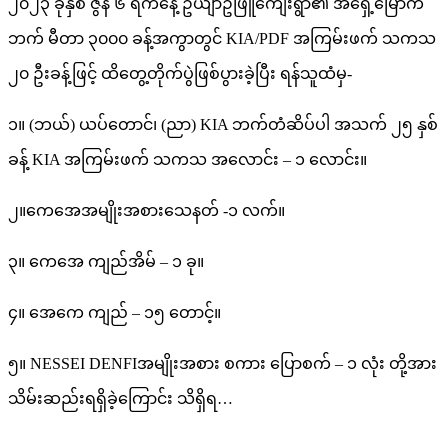
၂၀၂၃ ခုနှစ် ဇွန် ၆ ရက်နေ့ ဥယျာဥ်ဖြူကျေးရွာ၏ အရှေ့မြောက်
ဘက် မီတာ ၃၀၀၀ ခန့်အကွာတွင် KIA/PDF အကြမ်းဖက် သကသ
၂၀ ဦးခန့်ဖြင့် ထိတွေ့တိုက်ပွဲဖြစ်ပွားခဲ့ပြီး ရန်သူထံမှ-
၁။ (ဘယ်) ယပ်တောင်၊ (ညာ) KIA ဘက်တံဆိပ်ပါ အသက် ၂၅ နှစ်
ခန့် KIA အကြမ်းဖက် သကသ အလောင်း – ၁ လောင်း။
၂။ကေအေအမျိုးအစားသေနတ် -၁ လက်။
၃။ ကေအေ ကျည်အိမ် – ၁ ခု။
၄။ အေကေ ကျည် – ၁၅ တောင့်။
၅။ NESSEI DENFIအမျိုးအစား စကား ပြောစက် – ၁ လုံး တို့အား
သိမ်းဆည်းရရှိခဲ့ကြောင်း သိရှိရ…