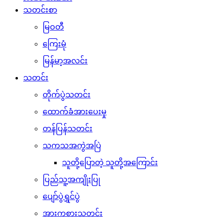
သတင်းစာ
မြဝတီ
ကြေးမုံ
မြန်မာ့အလင်း
သတင်း
တိုက်ပွဲသတင်း
ထောက်ခံအားပေးမှု
တန်ပြန်သတင်း
သကသအကွဲအပြဲ
သူတို့ပြောတဲ့ သူတို့အကြောင်း
ပြည်သူ့အကျိုးပြု
ပျော်ပွဲရွှင်ပွဲ
အားကစားသတင်း