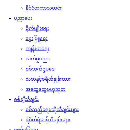
နိုင်ငံတကာသတင်း
ပညာပေး
စိုက်ပျိုးရေး
မွေးမြူရေး
ကျန်းမာရေး
လက်မှုပညာ
စစ်ဘက်ဥပဒေ
လစာနှင့်စရိတ်နှုန်းထား
အထွေထွေဗဟုသုတ
စစ်ချီသီချင်း
စစ်သည်ရေး/ဆိုသီချင်းများ
ရဲစိတ်ရဲမာန်သီချင်းများ
ဖျော်ဖြေရေး