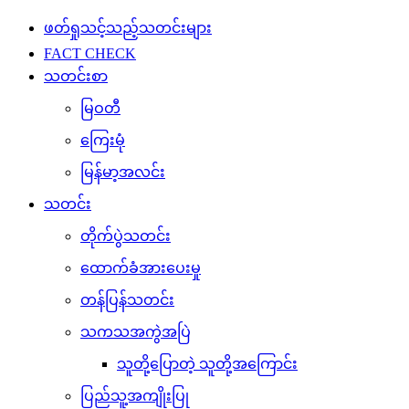
ဖတ်ရှုသင့်သည့်သတင်းများ
FACT CHECK
သတင်းစာ
မြဝတီ
ကြေးမုံ
မြန်မာ့အလင်း
သတင်း
တိုက်ပွဲသတင်း
ထောက်ခံအားပေးမှု
တန်ပြန်သတင်း
သကသအကွဲအပြဲ
သူတို့ပြောတဲ့ သူတို့အကြောင်း
ပြည်သူ့အကျိုးပြု