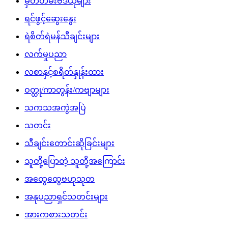
မှတ်တမ်းဗီဒီယိုများ
ရင်ဖွင့်ဆွေးနွေး
ရဲစိတ်ရဲမန်သီချင်းများ
လက်မှုပညာ
လစာနှင့်စရိတ်နှုန်းထား
ဝတ္ထု/ကာတွန်း/ကဗျာများ
သကသအကွဲအပြဲ
သတင်း
သီချင်းတောင်းဆိုခြင်းများ
သူတို့ပြောတဲ့ သူတို့အကြောင်း
အထွေထွေဗဟုသုတ
အနုပညာရှင်သတင်းများ
အားကစားသတင်း