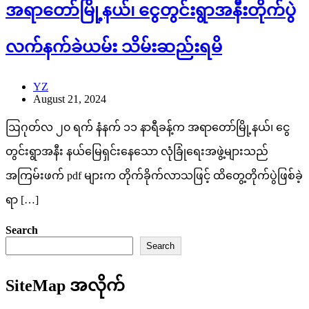
အရာတော်မြို့နယ်၊ ငွေတွင်းရွာအနီးတိုက်ပွဲ
လက်နက်ခဲယမ်း သိမ်းဆည်းရမိ
YZ
August 21, 2024
ဩဂုတ်လ ၂၀ ရက် နံနက် ၁၁ နာရီခန့်က အရာတော်မြို့နယ်၊ ငွေ
တွင်းရွာအနီး နယ်မြေရှင်းနေသော လုံခြုံရေးအဖွဲ့များသည်
အကြမ်းဖက် pdf များက တိုက်ခိုက်လာသဖြင့် ထိတွေ့တိုက်ပွဲဖြစ်ခဲ့
ရာ […]
Search
Search
SiteMap အလိုက်