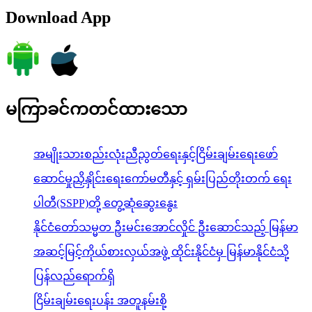
Download App
မကြာခင်ကတင်ထားသော
အမျိုးသားစည်းလုံးညီညွတ်ရေးနှင့်ငြိမ်းချမ်းရေးဖော်
ဆောင်မှုညှိနှိုင်းရေးကော်မတီနှင့် ရှမ်းပြည်တိုးတက် ရေး
ပါတီ(SSPP)တို့ တွေ့ဆုံဆွေးနွေး
နိုင်ငံတော်သမ္မတ ဦးမင်းအောင်လှိုင် ဦးဆောင်သည့် မြန်မာ
အဆင့်မြင့်ကိုယ်စားလှယ်အဖွဲ့ ထိုင်းနိုင်ငံမှ မြန်မာနိုင်ငံသို့
ပြန်လည်ရောက်ရှိ
ငြိမ်းချမ်းရေးပန်း အတူနမ်းစို့