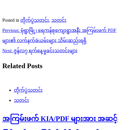
Posted in
တိုက်ပွဲသတင်း
,
သတင်း
Post
Previous:
မုံရွာမြို့၊ ရေကန်စုကျေးရွာအနီး အကြမ်းဖက် PDF
navigation
များ၏ လက်နက်ခဲယမ်းများ သိမ်းဆည်းရရှိ
Next:
ဇွန်လ၇ ရက်နေ့မှုခင်းသတင်းများ
Related Posts
တိုက်ပွဲသတင်း
သတင်း
အကြမ်းဖက် KIA/PDF များအား အဆင့်