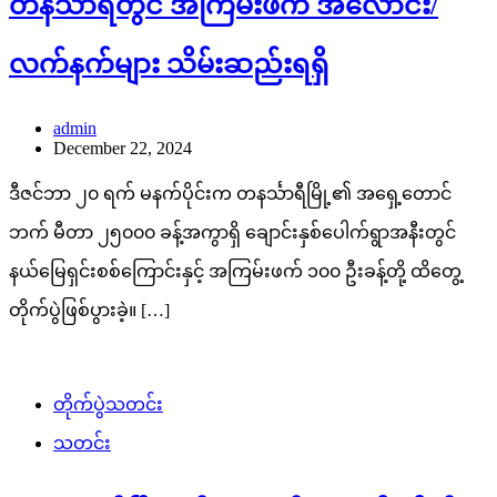
တနင်္သာရီတွင် အကြမ်းဖက် အလောင်း/
လက်နက်များ သိမ်းဆည်းရရှိ
admin
December 22, 2024
ဒီဇင်ဘာ ၂၀ ရက် မနက်ပိုင်းက တနင်္သာရီမြို့၏ အရှေ့တောင်
ဘက် မီတာ ၂၅၀၀၀ ခန့်အကွာရှိ ချောင်းနှစ်ပေါက်ရွာအနီးတွင်
နယ်မြေရှင်းစစ်ကြောင်းနှင့် အကြမ်းဖက် ၁၀၀ ဦးခန့်တို့ ထိတွေ့
တိုက်ပွဲဖြစ်ပွားခဲ့။ […]
တိုက်ပွဲသတင်း
သတင်း