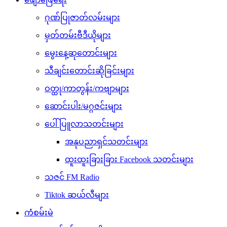
ဂုဏ်ပြုဇာတ်လမ်းများ
မှတ်တမ်းဗီဒီယိုများ
မွေးနေ့ဆုတောင်းများ
သီချင်းတောင်းဆိုခြင်းများ
ဝတ္ထု/ကာတွန်း/ကဗျာများ
ဆောင်းပါး/မဂ္ဂဇင်းများ
ပေါ်ပြူလာသတင်းများ
အနုပညာရှင်သတင်းများ
ထူးထူးခြားခြား Facebook သတင်းများ
သဇင် FM Radio
Tiktok ဆယ်လီများ
ကံစမ်းမဲ