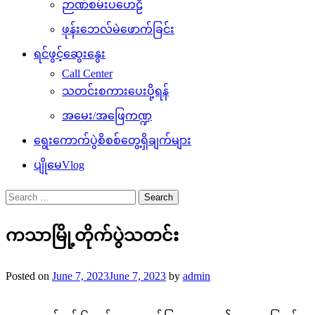
ဉာဏ်စမ်းပဟေဠိ
ဖုန်းဘေလ်မဲဖောက်ခြင်း
ရင်ဖွင့်ဆွေးနွေး
Call Center
သတင်းစကားပေးပို့ရန်
အမေး/အဖြေကဏ္ဍ
ရွေးကောက်ပွဲစိစစ်တွေ့ရှိချက်များ
ပျိုမေVlog
Search
for:
ကသာမြို့တိုက်ပွဲသတင်း
Posted on
June 7, 2023
June 7, 2023
by
admin