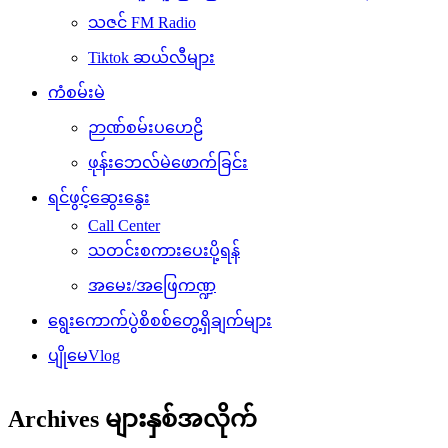
သဇင် FM Radio
Tiktok ဆယ်လီများ
ကံစမ်းမဲ
ဉာဏ်စမ်းပဟေဠိ
ဖုန်းဘေလ်မဲဖောက်ခြင်း
ရင်ဖွင့်ဆွေးနွေး
Call Center
သတင်းစကားပေးပို့ရန်
အမေး/အဖြေကဏ္ဍ
ရွေးကောက်ပွဲစိစစ်တွေ့ရှိချက်များ
ပျိုမေVlog
Archives များနှစ်အလိုက်