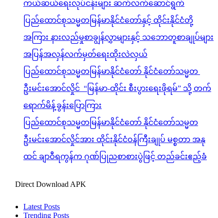
ကယ်ဆယ်ရေးလုပ်ငန်းများ ဆက်လက်ဆောင်ရွက်
ပြည်ထောင်စုသမ္မတမြန်မာနိုင်ငံတော်နှင့် ထိုင်းနိုင်ငံတို့
အကြား နားလည်မှုစာချွန်လွှာများနှင့် သဘောတူစာချုပ်များ
အပြန်အလှန်လက်မှတ်ရေးထိုးလဲလှယ်
ပြည်ထောင်စုသမ္မတမြန်မာနိုင်ငံတော် နိုင်ငံတော်သမ္မတ
ဦးမင်းအောင်လှိုင် “မြန်မာ-ထိုင်း စီးပွားရေးဖိုရမ်” သို့ တက်
ရောက်မိန့်ခွန်းပြောကြား
ပြည်ထောင်စုသမ္မတမြန်မာနိုင်ငံတော် နိုင်ငံတော်သမ္မတ
ဦးမင်းအောင်လှိုင်အား ထိုင်းနိုင်ငံဝန်ကြီးချုပ် မစ္စတာ အနု
ထင် ချာဝီရကွန်က ဂုဏ်ပြုညစာစားပွဲဖြင့် တည်ခင်းဧည့်ခံ
Direct Download APK
Latest Posts
Trending Posts