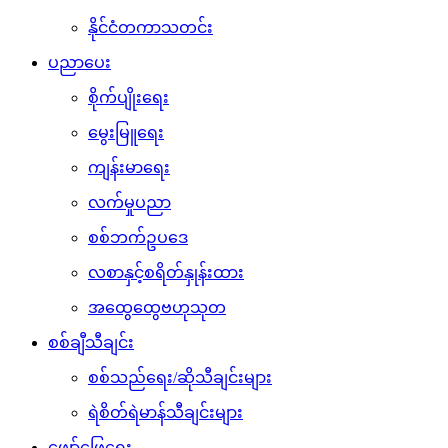
နိုင်ငံတကာသတင်း
ပညာပေး
စိုက်ပျိုးရေး
မွေးမြူရေး
ကျန်းမာရေး
လက်မှုပညာ
စစ်ဘက်ဥပဒေ
လစာနှင့်စရိတ်နှုန်းထား
အထွေထွေဗဟုသုတ
စစ်ချီသီချင်း
စစ်သည်ရေး/ဆိုသီချင်းများ
ရဲစိတ်ရဲမာန်သီချင်းများ
ဖျော်ဖြေရေး