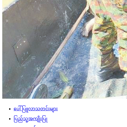
ပေါ်ပြူလာသတင်းများ
ပြည်သူ့အကျိုးပြု