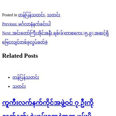
Posted in
တန်ပြန်သတင်း
,
သတင်း
Post
Previous:
မင်္ဂလာနံနက်ခင်းပါ
navigation
Next:
အင်းတော်ကြီးအိုင်အနီး ရစ်(ခ်)တာစကေး (၅.၉) အဆင့်ရှိ
မြေငလျင်တစ်ခုလှုပ်ခတ်ခဲ့
Related Posts
တန်ပြန်သတင်း
သတင်း
ကူကီးလက်နက်ကိုင်အဖွဲ့ဝင် ၇ ဦးကို