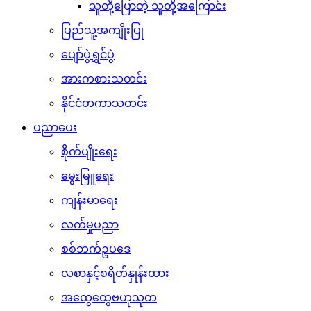
သူတို့ပြောတဲ့ သူတို့အကြောင်း
ပြည်သူ့အကျိုးပြု
ပျော်ပွဲရွှင်ပွဲ
အားကစားသတင်း
နိုင်ငံတကာသတင်း
ပညာပေး
စိုက်ပျိုးရေး
မွေးမြူရေး
ကျန်းမာရေး
လက်မှုပညာ
စစ်ဘက်ဥပဒေ
လစာနှင့်စရိတ်နှုန်းထား
အထွေထွေဗဟုသုတ