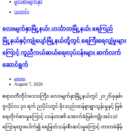
မူလစာမျက်နှာ
သတင်း
လေးမျက်နှာမြို့နယ်၊ ဟင်္သာတမြို့နယ်၊ ရေကြည်
မြို့နယ်နှင့်ကျုံပျော်မြို့နယ်တို့တွင် ရေကြီးရေလျှံမှုများ
ကြောင့် ကူညီကယ်ဆယ်ရေးလုပ်ငန်းများ ဆက်လက်
ဆောင်ရွက်
admin
August 7, 2026
ဧရာဝတီတိုင်းဒေသကြီး၊ လေးမျက်နှာမြို့နယ်တွင် ၂၀၂၆ခုနှစ်၊
ဇူလိုင်လ ၃၀ ရက် ညပိုင်းတွင် မိုးသည်းထန်စွာရွာသွန်းမှုနှင့် မြစ်
ရေတိုက်စားမှုကြောင့် ငဝန်တာ၏ အောက်ခံမြစ်ကျိုးအင်းသဲ
ကြောမှထူးပေါက်၍ ရေဖြတ်သန်းစီးဆင်းမှုကြောင့် တာတမံနိမ့်