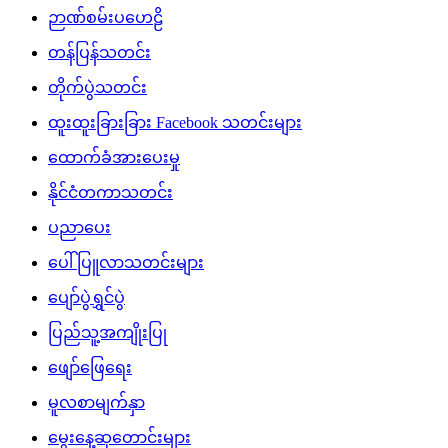
ဉာဏ်စမ်းပဟေဠိ
တန်ပြန်သတင်း
တိုက်ပွဲသတင်း
ထူးထူးခြားခြား Facebook သတင်းများ
ထောက်ခံအားပေးမှု
နိုင်ငံတကာသတင်း
ပညာပေး
ပေါ်ပြူလာသတင်းများ
ပျော်ပွဲရွှင်ပွဲ
ပြည်သူ့အကျိုးပြု
ဖျော်ဖြေရေး
မူလစာမျက်နှာ
မွေးနေ့ဆုတောင်းများ