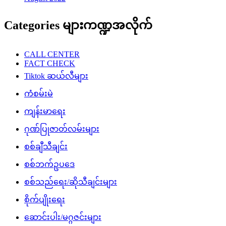
Categories များကဏ္ဍအလိုက်
CALL CENTER
FACT CHECK
Tiktok ဆယ်လီများ
ကံစမ်းမဲ
ကျန်းမာရေး
ဂုဏ်ပြုဇာတ်လမ်းများ
စစ်ချီသီချင်း
စစ်ဘက်ဥပဒေ
စစ်သည်ရေး/ဆိုသီချင်းများ
စိုက်ပျိုးရေး
ဆောင်းပါး/မဂ္ဂဇင်းများ