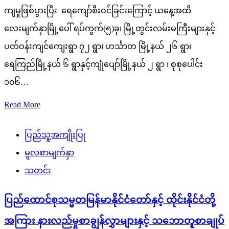
ကျမှုဖြစ်ပွားပြီး ရေကျော်စီးဝင်ခြင်းကြောင့် ယနေ့အထိ
လေးမျက်နှာမြို့ပေါ် ရပ်ကွက်(၅)ခု၊ မြို့တွင်းလမ်းမကြီးများနှင့်
ပတ်ဝန်းကျင်ကျေးရွာ ၇၂ ရွာ၊ ဟင်္သာတ မြို့နယ် ၂၆ ရွာ၊
ရေကြည်မြို့နယ် ၆ ရွာနှင့်ကျုံပျော်မြို့နယ် ၂ ရွာ ၊ စုစုပေါင်း
၁၀၆…
Read More
ပြည်သူ့အကျိုးပြု
မူလစာမျက်နှာ
သတင်း
ပြည်ထောင်စုသမ္မတမြန်မာနိုင်ငံတော်နှင့် ထိုင်းနိုင်ငံတို့
အကြား နားလည်မှုစာချွန်လွှာများနှင့် သဘောတူစာချုပ်