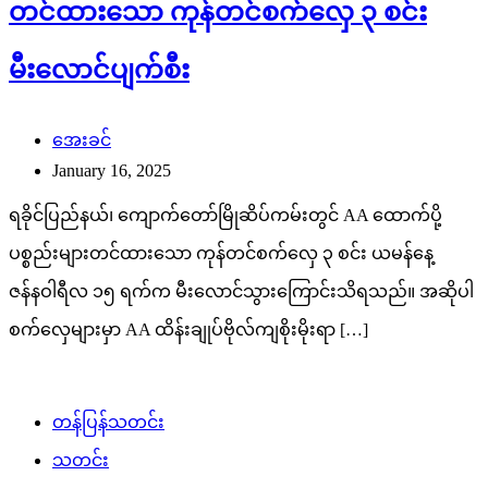
တင်ထားသော ကုန်တင်စက်လှေ ၃ စင်း
မီးလောင်ပျက်စီး
အေးခင်
January 16, 2025
ရခိုင်ပြည်နယ်၊ ကျောက်တော်မြိုဆိပ်ကမ်းတွင် AA ထောက်ပို့
ပစ္စည်းများတင်ထားသော ကုန်တင်စက်လှေ ၃ စင်း ယမန်နေ့
ဇန်နဝါရီလ ၁၅ ရက်က မီးလောင်သွားကြောင်းသိရသည်။ အဆိုပါ
စက်လှေများမှာ AA ထိန်းချုပ်ဗိုလ်ကျစိုးမိုးရာ […]
တန်ပြန်သတင်း
သတင်း