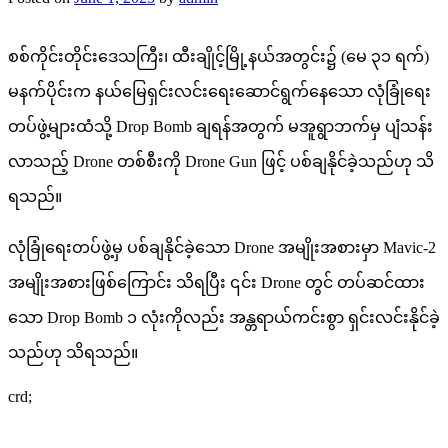
စစ်ကိုင်းတိုင်းဒေသကြီး၊ ထီးချိုင့်မြို့နယ်အတွင်း၌ (မေ ၃၁ ရက်)
မနက်ပိုင်းက နယ်မြေရှင်းလင်းရေးဆောင်ရွက်နေသော လုံခြုံရေး
တပ်ဖွဲ့များထံသို့ Drop Bomb ချရန်အတွက် မအူရွာဘက်မှ ပျံသန်း
လာသည့် Drone တစ်စီးကို Drone Gun ဖြင့် ပစ်ချနိုင်ခဲ့သည်ဟု သိ
ရသည်။
လုံခြုံရေးတပ်ဖွဲ့မှ ပစ်ချနိုင်ခဲ့သော Drone အမျိုးအစားမှာ Mavic-2
အမျိုးအစားဖြစ်ကြောင်း သိရပြီး ၎င်း Drone တွင် တပ်ဆင်ထား
သော Drop Bomb ၁ လုံးကိုလည်း အန္တရာယ်ကင်းစွာ ရှင်းလင်းနိုင်ခဲ့
သည်ဟု သိရသည်။
crd;