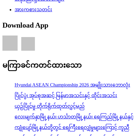
အားကစားသတင်း
Download App
မကြာခင်ကတင်ထားသော
Hyundai ASEAN Championship 2026 အမျိုးသားဘောလုံး
ပြိုင်ပွဲ၊ အုပ်စုအဆင့် မြန်မာအသင်းနှင့် ထိုင်းအသင်း
ယှဉ်ပြိုင်မှု တိုက်ရိုက်ထုတ်လွှင့်မည်
လေးမျက်နှာမြို့နယ်၊ ဟင်္သာတမြို့နယ်၊ ရေကြည်မြို့နယ်နှင့်
ကျုံပျော်မြို့နယ်တို့တွင် ရေကြီးရေလျှံမှုများကြောင့် ကူညီ