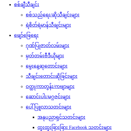
စစ်ချီသီချင်း
စစ်သည်ရေး/ဆိုသီချင်းများ
ရဲစိတ်ရဲမာန်သီချင်းများ
ဖျော်ဖြေရေး
ဂုဏ်ပြုဇာတ်လမ်းများ
မှတ်တမ်းဗီဒီယိုများ
မွေးနေ့ဆုတောင်းများ
သီချင်းတောင်းဆိုခြင်းများ
ဝတ္ထု/ကာတွန်း/ကဗျာများ
ဆောင်းပါး/မဂ္ဂဇင်းများ
ပေါ်ပြူလာသတင်းများ
အနုပညာရှင်သတင်းများ
ထူးထူးခြားခြား Facebook သတင်းများ