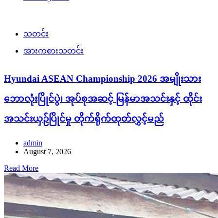
သတင်း
အားကစားသတင်း
Hyundai ASEAN Championship 2026 အမျိုးသား
ဘောလုံးပြိုင်ပွဲ၊ အုပ်စုအဆင့် မြန်မာအသင်းနှင့် ထိုင်း
အသင်းယှဉ်ပြိုင်မှု တိုက်ရိုက်ထုတ်လွှင့်မည်
admin
August 7, 2026
Read More