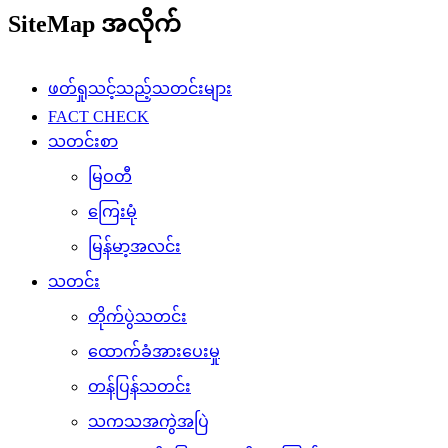
SiteMap အလိုက်
ဖတ်ရှုသင့်သည့်သတင်းများ
FACT CHECK
သတင်းစာ
မြဝတီ
ကြေးမုံ
မြန်မာ့အလင်း
သတင်း
တိုက်ပွဲသတင်း
ထောက်ခံအားပေးမှု
တန်ပြန်သတင်း
သကသအကွဲအပြဲ