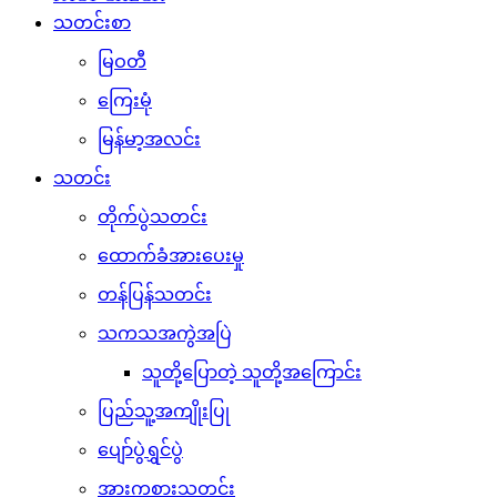
သတင်းစာ
မြဝတီ
ကြေးမုံ
မြန်မာ့အလင်း
သတင်း
တိုက်ပွဲသတင်း
ထောက်ခံအားပေးမှု
တန်ပြန်သတင်း
သကသအကွဲအပြဲ
သူတို့ပြောတဲ့ သူတို့အကြောင်း
ပြည်သူ့အကျိုးပြု
ပျော်ပွဲရွှင်ပွဲ
အားကစားသတင်း