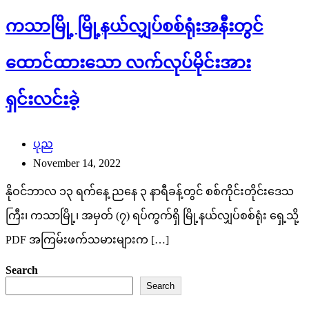
ကသာမြို့ မြို့နယ်လျှပ်စစ်ရုံးအနီးတွင်
ထောင်ထားသော လက်လုပ်မိုင်းအား
ရှင်းလင်းခဲ့
ပုည
November 14, 2022
နိုဝင်ဘာလ ၁၃ ရက်နေ့ ညနေ ၃ နာရီခန့်တွင် စစ်ကိုင်းတိုင်းဒေသ
ကြီး၊ ကသာမြို့၊ အမှတ် (၇) ရပ်ကွက်ရှိ မြို့နယ်လျှပ်စစ်ရုံး ရှေ့သို့
PDF အကြမ်းဖက်သမားများက […]
Search
Search