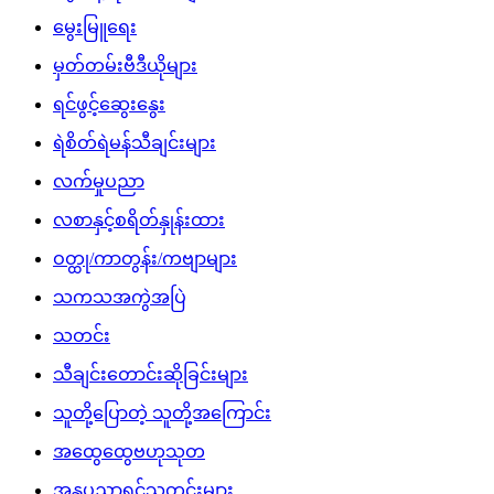
မွေးမြူရေး
မှတ်တမ်းဗီဒီယိုများ
ရင်ဖွင့်ဆွေးနွေး
ရဲစိတ်ရဲမန်သီချင်းများ
လက်မှုပညာ
လစာနှင့်စရိတ်နှုန်းထား
ဝတ္ထု/ကာတွန်း/ကဗျာများ
သကသအကွဲအပြဲ
သတင်း
သီချင်းတောင်းဆိုခြင်းများ
သူတို့ပြောတဲ့ သူတို့အကြောင်း
အထွေထွေဗဟုသုတ
အနုပညာရှင်သတင်းများ