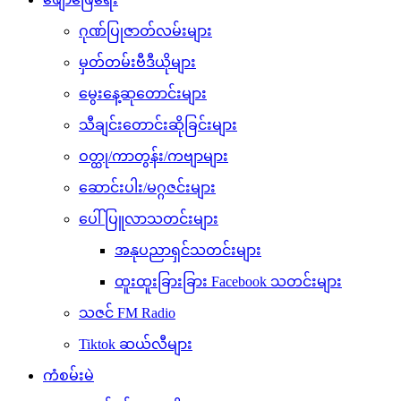
ဂုဏ်ပြုဇာတ်လမ်းများ
မှတ်တမ်းဗီဒီယိုများ
မွေးနေ့ဆုတောင်းများ
သီချင်းတောင်းဆိုခြင်းများ
ဝတ္ထု/ကာတွန်း/ကဗျာများ
ဆောင်းပါး/မဂ္ဂဇင်းများ
ပေါ်ပြူလာသတင်းများ
အနုပညာရှင်သတင်းများ
ထူးထူးခြားခြား Facebook သတင်းများ
သဇင် FM Radio
Tiktok ဆယ်လီများ
ကံစမ်းမဲ