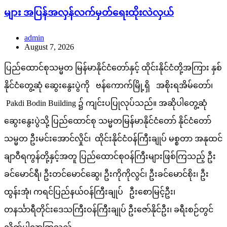
များ အပြန်အလှန်လက်မှတ်ရေးထိုးလဲလှယ်
admin
August 7, 2026
ပြည်ထောင်စုသမ္မတ မြန်မာနိုင်ငံတော်နှင့် ထိုင်းနိုင်ငံတို့အကြား နှစ်
နိုင်ငံတွေ့ဆုံ ဆွေးနွေးပွဲကို ဗန်ကောက်မြို့ရှိ အစိုးရအိမ်တော်၊
Pakdi Bodin Building ၌ ကျင်းပပြုလုပ်သည်။ အဆိုပါတွေ့ဆုံ
ဆွေးနွေးပွဲသို့ ပြည်ထောင်စု သမ္မတမြန်မာနိုင်ငံတော် နိုင်ငံတော်
သမ္မတ ဦးမင်းအောင်လှိုင်၊ ထိုင်းနိုင်ငံဝန်ကြီးချုပ် မစ္စတာ အနုထင်
ချာဝီရကွန်တို့နှင့်အတူ ပြည်ထောင်စုဝန်ကြီးများဖြစ်ကြသည့် ဦး
ခင်မောင်ရီ၊ ဦးတင်မောင်ဆွေ၊ ဦးကိုကိုလွင်၊ ဦးခင်မောင်စိုး၊ ဦး
ထွန်းအုံ၊ ကရင်ပြည်နယ်ဝန်ကြီးချုပ် ဦးစောမြင့်ဦး၊
တနင်္သာရီတိုင်းဒေသကြီးဝန်ကြီးချုပ် ဦးဇော်နိုင်ဦး၊ ခရီးစဉ်တွင်