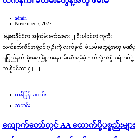
လက်နက်၊ ခဲယမ်းတွေနဲ့အတူ ဖမ်းမိ
admin
November 5, 2023
မြန်မာနိုင်ငံက အကြမ်းဖက်သမား ၂ ဦးပါဝင်တဲ့ ကူကီး
လက်နက်ကိုင်အဖွဲ့ဝင် ၇ ဦးကို လက်နက်၊ ခဲယမ်းတွေနဲ့အတူ မဏိပူ
ရပြည်နယ်၊ မိုးရေးမြို့ကနေ ဖမ်းဆီးရမိခဲ့တယ်လို့ အိန္ဒိယရဲတပ်ဖွဲ့
က နိုဝင်ဘာ ၄ […]
တန်ပြန်သတင်း
သတင်း
ကျောက်တော်တွင် AA ထောက်ပို့ပစ္စည်းများ