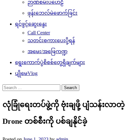
ဉာဏ်စမ်းပဟေဠိ
ဖုန်းဘေလ်မဲဖောက်ခြင်း
ရင်ဖွင့်ဆွေးနွေး
Call Center
သတင်းစကားပေးပို့ရန်
အမေး/အဖြေကဏ္ဍ
ရွေးကောက်ပွဲစိစစ်တွေ့ရှိချက်များ
ပျိုမေVlog
Search
for:
လုံခြုံရေးတပ်ဖွဲ့ကို ဗုံးချဖို့ ပျံသန်းလာတဲ့
Drone တစ်စီးကို ပစ်ချနိုင်ခဲ့
Posted on
June 1, 2023
by
admin