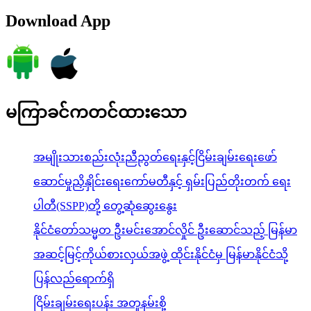
Download App
မကြာခင်ကတင်ထားသော
အမျိုးသားစည်းလုံးညီညွတ်ရေးနှင့်ငြိမ်းချမ်းရေးဖော်
ဆောင်မှုညှိနှိုင်းရေးကော်မတီနှင့် ရှမ်းပြည်တိုးတက် ရေး
ပါတီ(SSPP)တို့ တွေ့ဆုံဆွေးနွေး
နိုင်ငံတော်သမ္မတ ဦးမင်းအောင်လှိုင် ဦးဆောင်သည့် မြန်မာ
အဆင့်မြင့်ကိုယ်စားလှယ်အဖွဲ့ ထိုင်းနိုင်ငံမှ မြန်မာနိုင်ငံသို့
ပြန်လည်ရောက်ရှိ
ငြိမ်းချမ်းရေးပန်း အတူနမ်းစို့