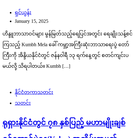
ရှင်ယွန်း
January 15, 2025
ဟိန္ဒူဘာသာဝင်များ မွန်မြတ်သည့်ရေပြင်အတွင်း ရေချိုးသန့်စင်
ကြသည့် Kumbh Mela ခေါ် ကမ္ဘာ့အကြီးဆုံးဘာသာရေးပွဲ တော်
ကြီးကို အိန္ဒိယနိုင်ငံတွင် ဇန်နဝါရီ ၁၃ ရက်နေ့တွင် စတင်ကျင်းပ
မယ်လို့ သိရပါတယ်။ Kumbh […]
နိုင်ငံတကာသတင်း
သတင်း
ရုရှားနိုင်ငံတွင် ၇၈ နှစ်ပြည့် မဟာမျိုးချစ်