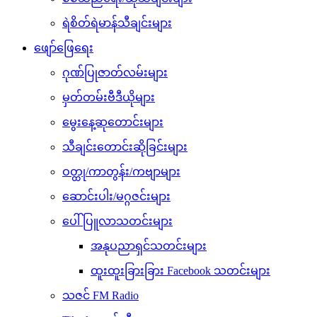
ရဲစိတ်ရဲမာန်သီချင်းများ
ဖျော်ဖြေရေး
ဂုဏ်ပြုဇာတ်လမ်းများ
မှတ်တမ်းဗီဒီယိုများ
မွေးနေ့ဆုတောင်းများ
သီချင်းတောင်းဆိုခြင်းများ
ဝတ္ထု/ကာတွန်း/ကဗျာများ
ဆောင်းပါး/မဂ္ဂဇင်းများ
ပေါ်ပြူလာသတင်းများ
အနုပညာရှင်သတင်းများ
ထူးထူးခြားခြား Facebook သတင်းများ
သဇင် FM Radio