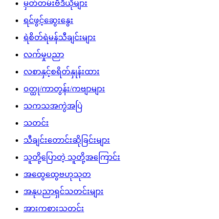
မှတ်တမ်းဗီဒီယိုများ
ရင်ဖွင့်ဆွေးနွေး
ရဲစိတ်ရဲမန်သီချင်းများ
လက်မှုပညာ
လစာနှင့်စရိတ်နှုန်းထား
ဝတ္ထု/ကာတွန်း/ကဗျာများ
သကသအကွဲအပြဲ
သတင်း
သီချင်းတောင်းဆိုခြင်းများ
သူတို့ပြောတဲ့ သူတို့အကြောင်း
အထွေထွေဗဟုသုတ
အနုပညာရှင်သတင်းများ
အားကစားသတင်း