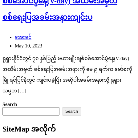
စစ်အောင်ပွဲနေ့(V-day) အထိမ်းအမှတ်
စစ်ရေးပြအခမ်းအနားကျင်းပ
အေးခင်
May 10, 2023
ရုရှားနိုင်ငံတွင် ၇၈ နှစ်ပြည့် မဟာမျိုးချစ်စစ်အောင်ပွဲနေ့(V-day)
အထိမ်းအမှတ် စစ်ရေးပြအခမ်းအနားကို မေ ၉ ရက်က မော်စကို
မြို ရင်ပြင်နီတွင် ကျင်းပခဲ့ပြီး အဆိုပါအခမ်းအနားသို့ ရုရှား
သမ္မတ […]
Search
Search
SiteMap အလိုက်