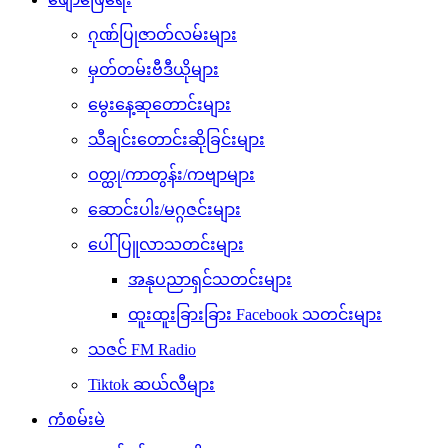
ဂုဏ်ပြုဇာတ်လမ်းများ
မှတ်တမ်းဗီဒီယိုများ
မွေးနေ့ဆုတောင်းများ
သီချင်းတောင်းဆိုခြင်းများ
ဝတ္ထု/ကာတွန်း/ကဗျာများ
ဆောင်းပါး/မဂ္ဂဇင်းများ
ပေါ်ပြူလာသတင်းများ
အနုပညာရှင်သတင်းများ
ထူးထူးခြားခြား Facebook သတင်းများ
သဇင် FM Radio
Tiktok ဆယ်လီများ
ကံစမ်းမဲ