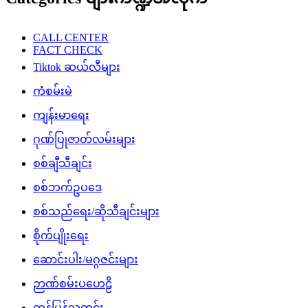
CALL CENTER
FACT CHECK
Tiktok ဆယ်လီများ
ကံစမ်းမဲ
ကျန်းမာရေး
ဂုဏ်ပြုဇာတ်လမ်းများ
စစ်ချီသီချင်း
စစ်ဘက်ဥပဒေ
စစ်သည်ရေး/ဆိုသီချင်းများ
စိုက်ပျိုးရေး
ဆောင်းပါး/မဂ္ဂဇင်းများ
ဉာဏ်စမ်းပဟေဠိ
တန်ပြန်သတင်း