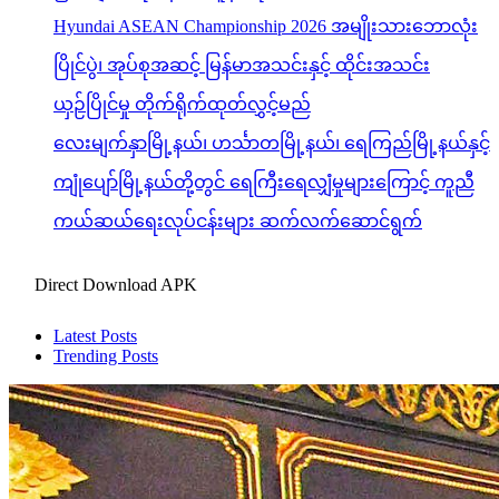
Hyundai ASEAN Championship 2026 အမျိုးသားဘောလုံး
ပြိုင်ပွဲ၊ အုပ်စုအဆင့် မြန်မာအသင်းနှင့် ထိုင်းအသင်း
ယှဉ်ပြိုင်မှု တိုက်ရိုက်ထုတ်လွှင့်မည်
လေးမျက်နှာမြို့နယ်၊ ဟင်္သာတမြို့နယ်၊ ရေကြည်မြို့နယ်နှင့်
ကျုံပျော်မြို့နယ်တို့တွင် ရေကြီးရေလျှံမှုများကြောင့် ကူညီ
ကယ်ဆယ်ရေးလုပ်ငန်းများ ဆက်လက်ဆောင်ရွက်
Direct Download APK
Latest Posts
Trending Posts