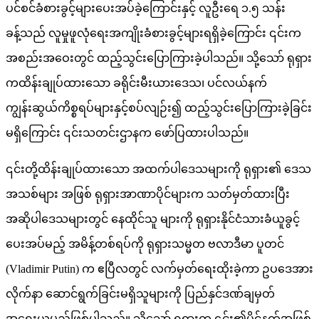
ပင်စင်ခံစားခွင့်များပေးအပ်ခဲ့ကြောင်းနှင့် လူဦးရေ ၁.၅ သန်း
ခန့်သည် လူမှုဖူလုံရေးအကျိုးခံစားခွင့်များရရှိခဲ့ကြောင်း ၎င်းက
အစည်းအဝေးတွင် ထည့်သွင်းပြောကြားခဲ့ပါသည်။ သို့သော် ရုရှား
ကထိန်းချုပ်ထားသော ခရိုင်းမီးယားဒေသ၊ ပင်လယ်နက်
ကျွန်းဆွယ်ကိစ္စရပ်များနှင့်စပ်လျဉ်း၍ ထည့်သွင်းပြောကြားခဲ့ခြင်း
မရှိကြောင်း ၎င်းသတင်းဌာနက ဖော်ပြထားပါသည်။
၎င်းတို့ထိန်းချုပ်ထားသော အထက်ပါဒေသများကို ရုရှား၏ ဒေသ
အသစ်များ အဖြစ် ရုရှားအာဏာပိုင်များက သတ်မှတ်ထားပြီး
အဆိုပါဒေသများတွင် နေထိုင်သူ များကို ရုရှားနိုင်ငံသားခံယူခွင့်
ပေးအပ်မည့် အမိန့်တစ်ရပ်ကို ရုရှားသမ္မတ ဗလာဒီမာ ပူတင်
(Vladimir Putin) က ဧပြီလတွင် လက်မှတ်ရေးထိုးခဲ့ကာ ဥပဒေအား
လိုက်နာ ဆောင်ရွက်ခြင်းမရှိသူများကို ပြည်နှင်ဒဏ်ချမှတ်
အရေးယူမည်ဖြစ်ပါသည်။ သို့သော် ရုရှားက ၎င်း၏ပိုင်နက်အဖြစ်