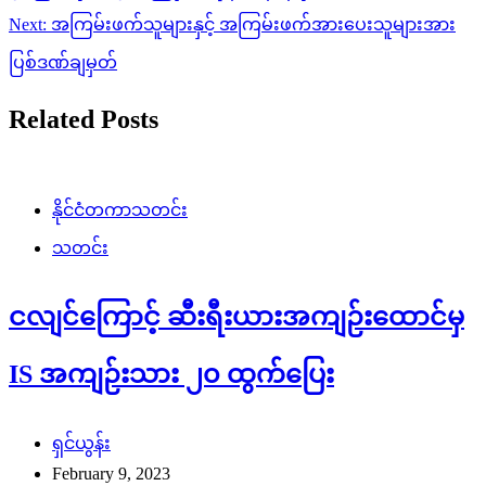
Next:
အကြမ်းဖက်သူများနှင့် အကြမ်းဖက်အားပေးသူများအား
ပြစ်ဒဏ်ချမှတ်
Related Posts
နိုင်ငံတကာသတင်း
သတင်း
ငလျင်ကြောင့် ဆီးရီးယားအကျဉ်းထောင်မှ
IS အကျဉ်းသား ၂၀ ထွက်ပြေး
ရှင်ယွန်း
February 9, 2023