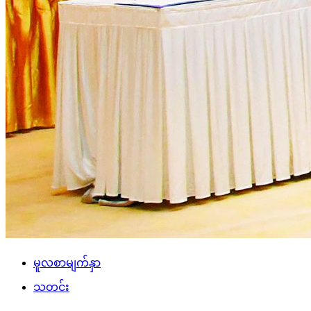
မူလစာမျက်နှာ
သတင်း