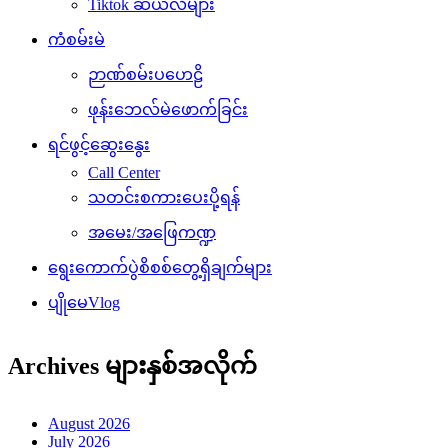
Tiktok ဆယ်လီများ
ကံစမ်းမဲ
ဉာဏ်စမ်းပဟေဠိ
ဖုန်းဘေလ်မဲဖောက်ခြင်း
ရင်ဖွင့်ဆွေးနွေး
Call Center
သတင်းစကားပေးပို့ရန်
အမေး/အဖြေကဏ္ဍ
ရွေးကောက်ပွဲစိစစ်တွေ့ရှိချက်များ
ပျိုမေVlog
Archives များနှစ်အလိုက်
August 2026
July 2026