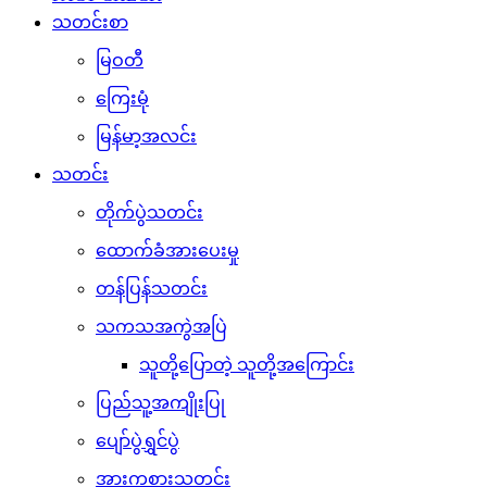
သတင်းစာ
မြဝတီ
ကြေးမုံ
မြန်မာ့အလင်း
သတင်း
တိုက်ပွဲသတင်း
ထောက်ခံအားပေးမှု
တန်ပြန်သတင်း
သကသအကွဲအပြဲ
သူတို့ပြောတဲ့ သူတို့အကြောင်း
ပြည်သူ့အကျိုးပြု
ပျော်ပွဲရွှင်ပွဲ
အားကစားသတင်း