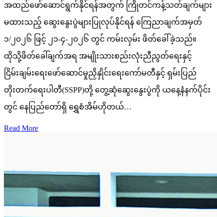
အထည်ဖော်ဆောင်ရွက်နိုင်ရန်အတွက် ကြိုတင်ကန့်သတ်ချက်များ
မထားသည့် ဆွေးနွေးပွဲများပြုလုပ်နိုင်ရန် ကြေညာချက်အမှတ်
၁/၂၀၂၆ ဖြင့် ၂၁-၄-၂၀၂၆ တွင် ကမ်းလှမ်း ဖိတ်ခေါ်ခဲ့သည်။
ထိုသို့ဖိတ်ခေါ်ချက်အရ အမျိုးသားစည်းလုံးညီညွတ်ရေးနှင့်
ငြိမ်းချမ်းရေးဖော်ဆောင်မှုညှိနှိုင်းရေးကော်မတီနှင့် ရှမ်းပြည်
တိုးတက်ရေးပါတီ(SSPP)တို့ တွေ့ဆုံဆွေးနွေးပွဲကို ယနေ့နံနက်ပိုင်း
တွင် နေပြည်တော်ရှိ ရွှေစံအိမ်ဟိုတယ်…
Read More