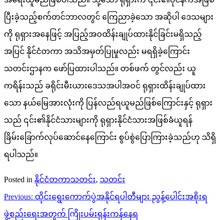
ပြီးခဲ့သည့်စက်တင်ဘာလတွင် ကြေညာခဲ့သော အဆိုပါ ဒေသများ
ကို ရုရှားအနေဖြင့် အပြည့်အဝထိန်းချုပ်ထားနိုင်ခြင်းမရှိသည့်
အပြင် နိုင်ငံတကာ အသိအမှတ်ပြုမှုလည်း မရရှိခဲ့ကြောင်း
သတင်းဌာနက ဖော်ပြထားပါသည်။ တစ်ဖက် တွင်လည်း ယူ
ကရိန်းသည် ခရိုင်းမီးယားဒေသအပါအဝင် ရုရှားထိန်းချုပ်ထား
သော နယ်မြေအားလုံးကို ပြန်လည်ရယူမည်ဖြစ်ကြောင်းနှင့် ရုရှား
သည် ၎င်း၏နိုင်ငံသားများကို ရုရှားနိုင်ငံသားအဖြစ်ခံယူရန်
ခြိမ်းခြောက်လုပ်ဆောင်နေကြောင်း စွပ်စွဲပြောကြားခဲ့သည်ဟု သိရှိ
ရပါသည်။
Posted in
နိုင်ငံတကာသတင်း
,
သတင်း
Post
Previous:
ထိုင်းရွေးကောက်ပွဲအနိုင်ရပါတီများ ညွန့်ပေါင်းအစိုးရ
navigation
ဖွဲ့စည်းရေးအတွက် ကြိုးပမ်းရုန်းကန်နေရ