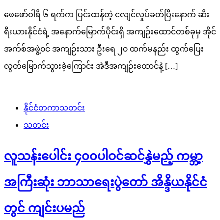
ဖေဖော်ဝါရီ ၆ ရက်က ပြင်းထန်တဲ့ ငလျင်လှုပ်ခတ်ပြီးနောက် ဆီး
ရီးယားနိုင်ငံရဲ့ အနောက်မြောက်ပိုင်းရှိ အကျဉ်းထောင်တစ်ခုမှ အိုင်
အက်စ်အဖွဲ့၀င် အကျဉ်းသား ဦးရေ ၂၀ ထက်မနည်း ထွက်ပြေး
လွတ်မြောက်သွားခဲ့ကြောင်း အဲဒီအကျဉ်းထောင်နဲ့ […]
နိုင်ငံတကာသတင်း
သတင်း
လူသန်းပေါင်း ၄၀၀ပါဝင်ဆင်နွှဲမည့် ကမ္ဘာ့
အကြီးဆုံး ဘာသာရေးပွဲတော် အိန္ဒိယနိုင်ငံ
တွင် ကျင်းပမည်