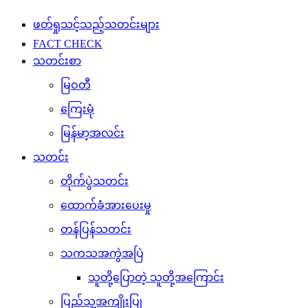
ဖတ်ရှုသင့်သည့်သတင်းများ
FACT CHECK
သတင်းစာ
မြဝတီ
ကြေးမုံ
မြန်မာ့အလင်း
သတင်း
တိုက်ပွဲသတင်း
ထောက်ခံအားပေးမှု
တန်ပြန်သတင်း
သကသအကွဲအပြဲ
သူတို့ပြောတဲ့ သူတို့အကြောင်း
ပြည်သူ့အကျိုးပြု