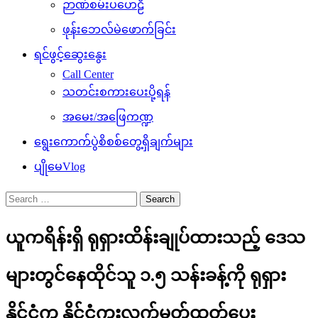
ဉာဏ်စမ်းပဟေဠိ
ဖုန်းဘေလ်မဲဖောက်ခြင်း
ရင်ဖွင့်ဆွေးနွေး
Call Center
သတင်းစကားပေးပို့ရန်
အမေး/အဖြေကဏ္ဍ
ရွေးကောက်ပွဲစိစစ်တွေ့ရှိချက်များ
ပျိုမေVlog
Search
for:
ယူကရိန်းရှိ ရုရှားထိန်းချုပ်ထားသည့် ဒေသ
များတွင်နေထိုင်သူ ၁.၅ သန်းခန့်ကို ရုရှား
နိုင်ငံက နိုင်ငံကူးလက်မှတ်ထုတ်ပေး