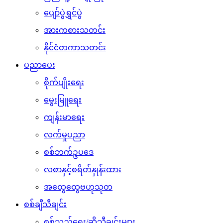
ပျော်ပွဲရွှင်ပွဲ
အားကစားသတင်း
နိုင်ငံတကာသတင်း
ပညာပေး
စိုက်ပျိုးရေး
မွေးမြူရေး
ကျန်းမာရေး
လက်မှုပညာ
စစ်ဘက်ဥပဒေ
လစာနှင့်စရိတ်နှုန်းထား
အထွေထွေဗဟုသုတ
စစ်ချီသီချင်း
စစ်သည်ရေး/ဆိုသီချင်းများ