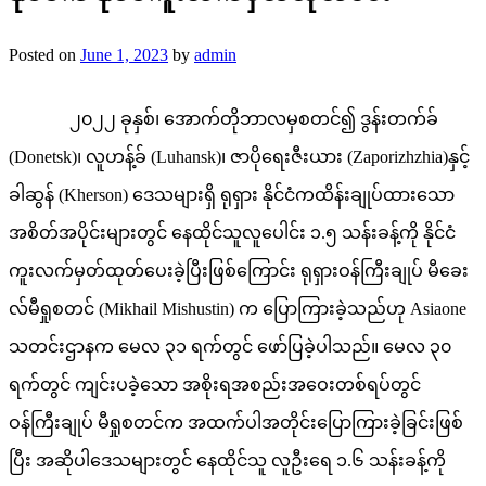
Posted on
June 1, 2023
by
admin
၂၀၂၂ ခုနှစ်၊ အောက်တိုဘာလမှစတင်၍ ဒွန်းတက်ခ်
(Donetsk)၊ လူဟန့်ခ် (Luhansk)၊ ဇာပိုရေးဇီးယား (Zaporizhzhia)နှင့်
ခါဆွန် (Kherson) ဒေသများရှိ ရုရှား နိုင်ငံကထိန်းချုပ်ထားသော
အစိတ်အပိုင်းများတွင် နေထိုင်သူလူပေါင်း ၁.၅ သန်းခန့်ကို နိုင်ငံ
ကူးလက်မှတ်ထုတ်ပေးခဲ့ပြီးဖြစ်ကြောင်း ရုရှားဝန်ကြီးချုပ် မီခေး
လ်မီရှုစတင် (Mikhail Mishustin) က ပြောကြားခဲ့သည်ဟု Asiaone
သတင်းဌာနက မေလ ၃၁ ရက်တွင် ဖော်ပြခဲ့ပါသည်။ မေလ ၃၀
ရက်တွင် ကျင်းပခဲ့သော အစိုးရအစည်းအဝေးတစ်ရပ်တွင်
ဝန်ကြီးချုပ် မီရှုစတင်က အထက်ပါအတိုင်းပြောကြားခဲ့ခြင်းဖြစ်
ပြီး အဆိုပါဒေသများတွင် နေထိုင်သူ လူဦးရေ ၁.၆ သန်းခန့်ကို