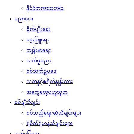
နိုင်ငံတကာသတင်း
ပညာပေး
စိုက်ပျိုးရေး
မွေးမြူရေး
ကျန်းမာရေး
လက်မှုပညာ
စစ်ဘက်ဥပဒေ
လစာနှင့်စရိတ်နှုန်းထား
အထွေထွေဗဟုသုတ
စစ်ချီသီချင်း
စစ်သည်ရေး/ဆိုသီချင်းများ
ရဲစိတ်ရဲမာန်သီချင်းများ
ဖျော်ဖြေရေး