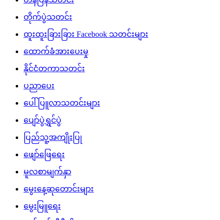
တိုက်ပွဲသတင်း
ထူးထူးခြားခြား Facebook သတင်းများ
ထောက်ခံအားပေးမှု
နိုင်ငံတကာသတင်း
ပညာပေး
ပေါ်ပြူလာသတင်းများ
ပျော်ပွဲရွှင်ပွဲ
ပြည်သူ့အကျိုးပြု
ဖျော်ဖြေရေး
မူလစာမျက်နှာ
မွေးနေ့ဆုတောင်းများ
မွေးမြူရေး