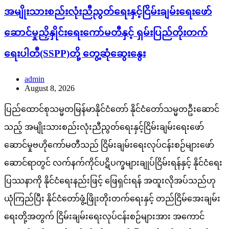
အမျိုးသားစည်းလုံးညီညွတ်ရေးနှင့်ငြိမ်းချမ်းရေးဖော်
ဆောင်မှုညှိနှိုင်းရေးကော်မတီနှင့် ရှမ်းပြည်တိုးတက်
ရေးပါတီ(SSPP)တို့ တွေ့ဆုံဆွေးနွေး
admin
August 8, 2026
ပြည်ထောင်စုသမ္မတမြန်မာနိုင်ငံတော် နိုင်ငံတော်သမ္မတဦးဆောင်
သည့် အမျိုးသားစည်းလုံးညီညွတ်ရေးနှင့်ငြိမ်းချမ်းရေးဖော်
ဆောင်မှုဗဟိုကော်မတီသည် ငြိမ်းချမ်းရေးလုပ်ငန်းစဉ်များဖော်
ဆောင်ရာတွင် လက်နက်ကိုင်ပဋိပက္ခများချုပ်ငြိမ်းရန်နှင့် နိုင်ငံရေး
ပြဿနာကို နိုင်ငံရေးနည်းဖြင့် ဖြေရှင်းရန် အထူးလိုအပ်သည်ဟု
ယုံကြည်ပြီး နိုင်ငံတော်ဖွံ့ဖြိုးတိုးတက်ရေးနှင့် တည်ငြိမ်အေးချမ်း
ရေးတို့အတွက် ငြိမ်းချမ်းရေးလုပ်ငန်းစဉ်များအား အကောင်