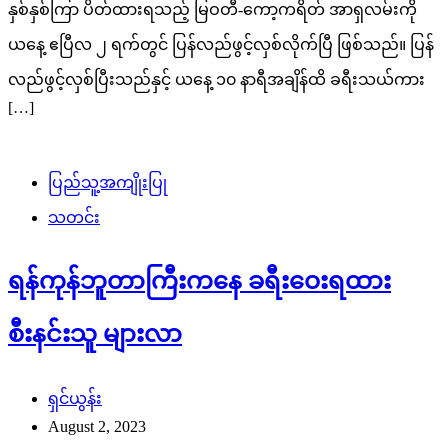
နှစ်နှစ်ကြာ ပိတ်ထားရသည့် မြဝတီ-ကော့ကရိတ် အာရှလမ်းကို
ယနေ့ ဧပြီလ ၂ ရက်တွင် ပြန်လည်ဖွင့်လှစ်လိုက်ပြီ ဖြစ်သည်။ ပြန်
လည်ဖွင့်လှစ်ပြီးသည်နှင့် ယနေ့ ၁၀ နာရီအချိန်ထိ ခရီးသယ်ကား
[…]
ပြည်သူ့အကျိုးပြု
သတင်း
ရန်ကုန်ဘူတာကြီးကနေ ခရီးဝေးရထား
စီးနင်းသူ များလာ
ရှင်ယွန်း
August 2, 2023