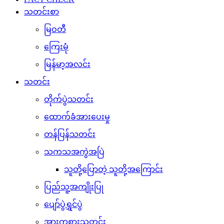
သတင်းစာ
မြဝတီ
ကြေးမုံ
မြန်မာ့အလင်း
သတင်း
တိုက်ပွဲသတင်း
ထောက်ခံအားပေးမှု
တန်ပြန်သတင်း
သကသအကွဲအပြဲ
သူတို့ပြောတဲ့ သူတို့အကြောင်း
ပြည်သူ့အကျိုးပြု
ပျော်ပွဲရွှင်ပွဲ
အားကစားသတင်း