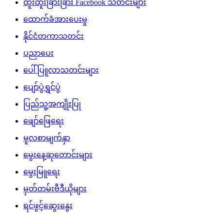
ထူးထူးခြားခြား Facebook သတင်းများ
ထောက်ခံအားပေးမှု
နိုင်ငံတကာသတင်း
ပညာပေး
ပေါ်ပြူလာသတင်းများ
ပျော်ပွဲရွှင်ပွဲ
ပြည်သူ့အကျိုးပြု
ဖျော်ဖြေရေး
မူလစာမျက်နှာ
မွေးနေ့ဆုတောင်းများ
မွေးမြူရေး
မှတ်တမ်းဗီဒီယိုများ
ရင်ဖွင့်ဆွေးနွေး