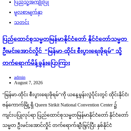
ပြည်သူ့အကျိုးပြု
မူလစာမျက်နှာ
သတင်း
ပြည်ထောင်စုသမ္မတမြန်မာနိုင်ငံတော် နိုင်ငံတော်သမ္မတ
ဦးမင်းအောင်လှိုင် “မြန်မာ-ထိုင်း စီးပွားရေးဖိုရမ်” သို့
တက်ရောက်မိန့်ခွန်းပြောကြား
admin
August 7, 2026
“မြန်မာ-ထိုင်း စီးပွားရေးဖိုရမ်”ကို ယနေ့မွန်းလွဲပိုင်းတွင် ထိုင်းနိုင်ငံ၊
ဗန်ကောက်မြို့ရှိ Queen Sirikit National Convention Center ၌
ကျင်းပပြုလုပ်ရာ ပြည်ထောင်စုသမ္မတမြန်မာနိုင်ငံတော် နိုင်ငံတော်
သမ္မတ ဦးမင်းအောင်လှိုင် တက်ရောက်ချီးမြှင့်ပြီး နှစ်နိုင်ငံ