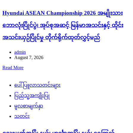
Hyundai ASEAN Championship 2026 အမျိုးသား
ဘောလုံးပြိုင်ပွဲ၊ အုပ်စုအဆင့် မြန်မာအသင်းနှင့် ထိုင်း
အသင်းယှဉ်ပြိုင်မှု တိုက်ရိုက်ထုတ်လွှင့်မည်
admin
August 7, 2026
Read More
ပေါ်ပြူလာသတင်းများ
ပြည်သူ့အကျိုးပြု
မူလစာမျက်နှာ
သတင်း