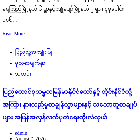
ရေကြည်မြို့နယ် ၆ ရွာနှင့်ကျုံပျော်မြို့နယ် ၂ ရွာ ၊ စုစုပေါင်း
၁၀၆…
Read More
ပြည်သူ့အကျိုးပြု
မူလစာမျက်နှာ
သတင်း
ပြည်ထောင်စုသမ္မတမြန်မာနိုင်ငံတော်နှင့် ထိုင်းနိုင်ငံတို့
အကြား နားလည်မှုစာချွန်လွှာများနှင့် သဘောတူစာချုပ်
များ အပြန်အလှန်လက်မှတ်ရေးထိုးလဲလှယ်
admin
August 7, 2026