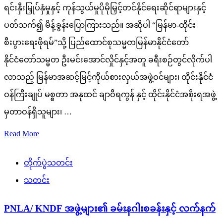
ရင်းနှီးမြှုပ်နှံမှုနှင့် ကုန်သွယ်မှုပိုမိုမြှင့်တင်နိုင်ရေးဆိုင်ရာများနှင့်
ပတ်သက်၍ မိန့်ခွန်းပြောကြားသည်။ အဆိုပါ “မြန်မာ-ထိုင်း
စီးပွားရေးဖိုရမ်”သို့ ပြည်ထောင်စုသမ္မတမြန်မာနိုင်ငံတော်
နိုင်ငံတော်သမ္မတ ဦးမင်းအောင်လှိုင်နှင့်အတူ ခရီးစဉ်တွင်လိုက်ပါ
လာသည့် မြန်မာအဆင့်မြင့်ကိုယ်စားလှယ်အဖွဲ့ဝင်များ၊ ထိုင်းနိုင်ငံ
ဝန်ကြီးချုပ် မစ္စတာ အနုထင် ချာဝီရကွန် နှင့် ထိုင်းနိုင်ငံအစိုးရအဖွဲ့
မှတာဝန်ရှိသူများ၊ …
Read More
တိုက်ပွဲသတင်း
သတင်း
PNLA/ KNDF အဖွဲ့များ၏ ခမ်းနဂါးစခန်းနှင့် လက်နက်