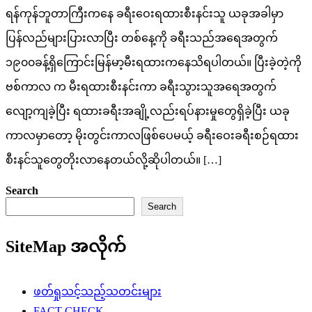
ရန်ကုန်ဘူတာကြီးကနေ ခရီးဝေးရထားစီးနင်းသူ ယခုအခါမှာ
ပြန်လည်များပြားလာပြီး တစ်နေ့ကို ခရီးသည်အရေအတွက်
၁၉၀၀ခန့်ရှိကြောင်းမြန်မာ့မီးရထားကနေသိရပါတယ်။ ပြီးခဲ့တဲ့ကို
ဗစ်ကာလ က မီးရထားစီးနင်းကာ ခရီးသွားသူအရေအတွက်
လျော့ကျခဲ့ပြီး ရထားခရီးအချို့လည်းရပ်နားမှုတွေရှိခဲ့ပြီး ယခု
ကာလမှာတော့ မိုးတွင်းကာလဖြစ်ပေမယ့် ခရီးဝေးခရီးစဉ်ရထား
စီးနင်သူတွေတိုးလာနေတယ်လို့ဆိုပါတယ်။ […]
Search
Search
SiteMap အလိုက်
ဖတ်ရှုသင့်သည့်သတင်းများ
FACT CHECK