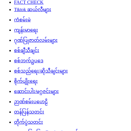
FACT CHECK
Tiktok ဆယ်လီများ
ကံစမ်းမဲ
ကျန်းမာရေး
ဂုဏ်ပြုဇာတ်လမ်းများ
စစ်ချီသီချင်း
စစ်ဘက်ဥပဒေ
စစ်သည်ရေး/ဆိုသီချင်းများ
စိုက်ပျိုးရေး
ဆောင်းပါး/မဂ္ဂဇင်းများ
ဉာဏ်စမ်းပဟေဠိ
တန်ပြန်သတင်း
တိုက်ပွဲသတင်း