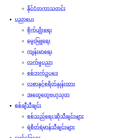
နိုင်ငံတကာသတင်း
ပညာပေး
စိုက်ပျိုးရေး
မွေးမြူရေး
ကျန်းမာရေး
လက်မှုပညာ
စစ်ဘက်ဥပဒေ
လစာနှင့်စရိတ်နှုန်းထား
အထွေထွေဗဟုသုတ
စစ်ချီသီချင်း
စစ်သည်ရေး/ဆိုသီချင်းများ
ရဲစိတ်ရဲမာန်သီချင်းများ
ဖျော်ဖြေရေး