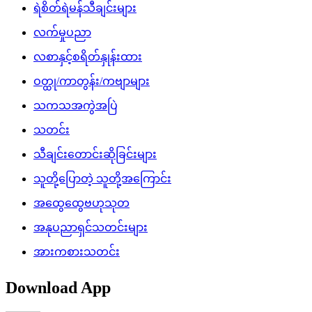
ရဲစိတ်ရဲမန်သီချင်းများ
လက်မှုပညာ
လစာနှင့်စရိတ်နှုန်းထား
ဝတ္ထု/ကာတွန်း/ကဗျာများ
သကသအကွဲအပြဲ
သတင်း
သီချင်းတောင်းဆိုခြင်းများ
သူတို့ပြောတဲ့ သူတို့အကြောင်း
အထွေထွေဗဟုသုတ
အနုပညာရှင်သတင်းများ
အားကစားသတင်း
Download App