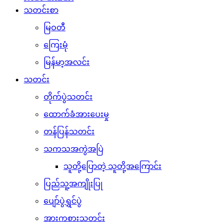
သတင်းစာ
မြဝတီ
ကြေးမုံ
မြန်မာ့အလင်း
သတင်း
တိုက်ပွဲသတင်း
ထောက်ခံအားပေးမှု
တန်ပြန်သတင်း
သကသအကွဲအပြဲ
သူတို့ပြောတဲ့ သူတို့အကြောင်း
ပြည်သူ့အကျိုးပြု
ပျော်ပွဲရွှင်ပွဲ
အားကစားသတင်း