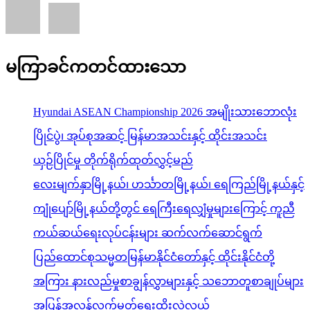
မကြာခင်ကတင်ထားသော
Hyundai ASEAN Championship 2026 အမျိုးသားဘောလုံး
ပြိုင်ပွဲ၊ အုပ်စုအဆင့် မြန်မာအသင်းနှင့် ထိုင်းအသင်း
ယှဉ်ပြိုင်မှု တိုက်ရိုက်ထုတ်လွှင့်မည်
လေးမျက်နှာမြို့နယ်၊ ဟင်္သာတမြို့နယ်၊ ရေကြည်မြို့နယ်နှင့်
ကျုံပျော်မြို့နယ်တို့တွင် ရေကြီးရေလျှံမှုများကြောင့် ကူညီ
ကယ်ဆယ်ရေးလုပ်ငန်းများ ဆက်လက်ဆောင်ရွက်
ပြည်ထောင်စုသမ္မတမြန်မာနိုင်ငံတော်နှင့် ထိုင်းနိုင်ငံတို့
အကြား နားလည်မှုစာချွန်လွှာများနှင့် သဘောတူစာချုပ်များ
အပြန်အလှန်လက်မှတ်ရေးထိုးလဲလှယ်