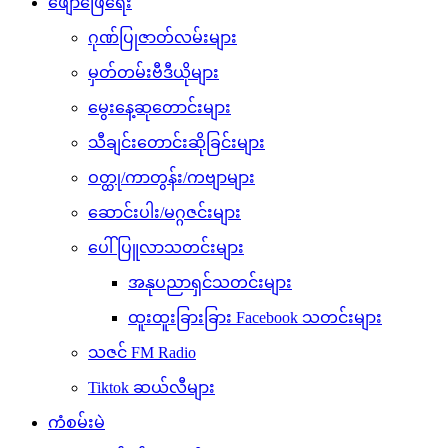
ဖျော်ဖြေရေး
ဂုဏ်ပြုဇာတ်လမ်းများ
မှတ်တမ်းဗီဒီယိုများ
မွေးနေ့ဆုတောင်းများ
သီချင်းတောင်းဆိုခြင်းများ
ဝတ္ထု/ကာတွန်း/ကဗျာများ
ဆောင်းပါး/မဂ္ဂဇင်းများ
ပေါ်ပြူလာသတင်းများ
အနုပညာရှင်သတင်းများ
ထူးထူးခြားခြား Facebook သတင်းများ
သဇင် FM Radio
Tiktok ဆယ်လီများ
ကံစမ်းမဲ