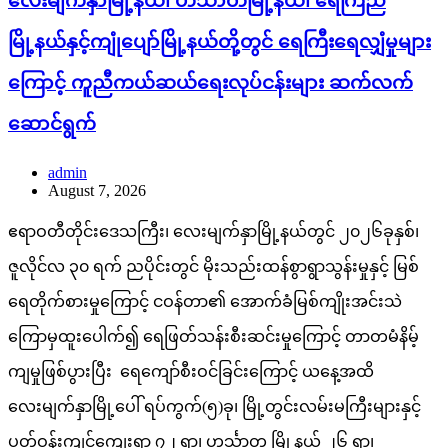
လေးမျက်နှာမြို့နယ်၊ ဟင်္သာတမြို့နယ်၊ ရေကြည်
မြို့နယ်နှင့်ကျုံပျော်မြို့နယ်တို့တွင် ရေကြီးရေလျှံမှုများ
ကြောင့် ကူညီကယ်ဆယ်ရေးလုပ်ငန်းများ ဆက်လက်
ဆောင်ရွက်
admin
August 7, 2026
ဧရာဝတီတိုင်းဒေသကြီး၊ လေးမျက်နှာမြို့နယ်တွင် ၂၀၂၆ခုနှစ်၊
ဇူလိုင်လ ၃၀ ရက် ညပိုင်းတွင် မိုးသည်းထန်စွာရွာသွန်းမှုနှင့် မြစ်
ရေတိုက်စားမှုကြောင့် ငဝန်တာ၏ အောက်ခံမြစ်ကျိုးအင်းသဲ
ကြောမှထူးပေါက်၍ ရေဖြတ်သန်းစီးဆင်းမှုကြောင့် တာတမံနိမ့်
ကျမှုဖြစ်ပွားပြီး ရေကျော်စီးဝင်ခြင်းကြောင့် ယနေ့အထိ
လေးမျက်နှာမြို့ပေါ် ရပ်ကွက်(၅)ခု၊ မြို့တွင်းလမ်းမကြီးများနှင့်
ပတ်ဝန်းကျင်ကျေးရွာ ၇၂ ရွာ၊ ဟင်္သာတ မြို့နယ် ၂၆ ရွာ၊