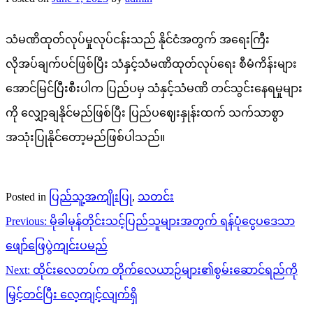
သံမဏိထုတ်လုပ်မှုလုပ်ငန်းသည် နိုင်ငံအတွက် အရေးကြီး
လိုအပ်ချက်ပင်ဖြစ်ပြီး သံနှင့်သံမဏိထုတ်လုပ်ရေး စီမံကိန်းများ
အောင်မြင်ပြီးစီးပါက ပြည်ပမှ သံနှင့်သံမဏိ တင်သွင်းနေရမှုများ
ကို လျှော့ချနိုင်မည်ဖြစ်ပြီး ပြည်ပဈေးနှုန်းထက် သက်သာစွာ
အသုံးပြုနိုင်တော့မည်ဖြစ်ပါသည်။
Posted in
ပြည်သူ့အကျိုးပြု
,
သတင်း
Post
Previous:
မိုခါမုန်တိုင်းသင့်ပြည်သူများအတွက် ရန်ပုံငွေပဒေသာ
navigation
ဖျော်ဖြေပွဲကျင်းပမည်
Next:
ထိုင်းလေတပ်က တိုက်လေယာဉ်များ၏စွမ်းဆောင်ရည်ကို
မြှင့်တင်ပြီး လေ့ကျင့်လျက်ရှိ