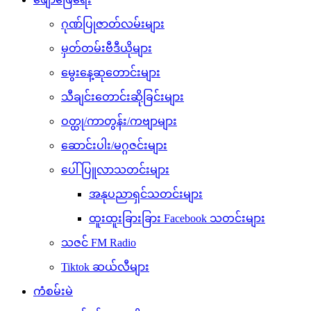
ဂုဏ်ပြုဇာတ်လမ်းများ
မှတ်တမ်းဗီဒီယိုများ
မွေးနေ့ဆုတောင်းများ
သီချင်းတောင်းဆိုခြင်းများ
ဝတ္ထု/ကာတွန်း/ကဗျာများ
ဆောင်းပါး/မဂ္ဂဇင်းများ
ပေါ်ပြူလာသတင်းများ
အနုပညာရှင်သတင်းများ
ထူးထူးခြားခြား Facebook သတင်းများ
သဇင် FM Radio
Tiktok ဆယ်လီများ
ကံစမ်းမဲ