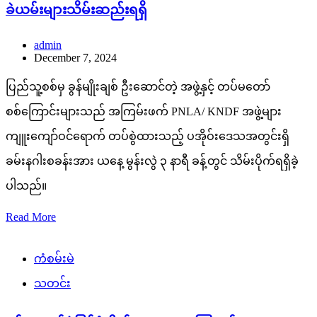
ခဲယမ်းများသိမ်းဆည်းရရှိ
admin
December 7, 2024
ပြည်သူ့စစ်မှ ခွန်မျိုးချစ် ဦးဆောင်တဲ့ အဖွဲ့နှင့် တပ်မတော်
စစ်ကြောင်းများသည် အကြမ်းဖက် PNLA/ KNDF အဖွဲ့များ
ကျူးကျော်ဝင်ရောက် တပ်စွဲထားသည့် ပအိုဝ်းဒေသအတွင်းရှိ
ခမ်းနဂါးစခန်းအား ယနေ့ မွန်းလွဲ ၃ နာရီ ခန့်တွင် သိမ်းပိုက်ရရှိခဲ့
ပါသည်။
Read More
ကံစမ်းမဲ
သတင်း