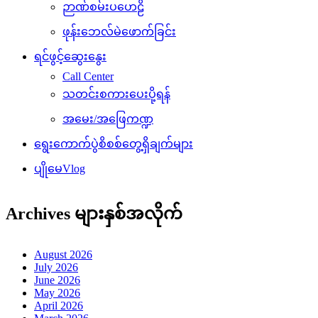
ဉာဏ်စမ်းပဟေဠိ
ဖုန်းဘေလ်မဲဖောက်ခြင်း
ရင်ဖွင့်ဆွေးနွေး
Call Center
သတင်းစကားပေးပို့ရန်
အမေး/အဖြေကဏ္ဍ
ရွေးကောက်ပွဲစိစစ်တွေ့ရှိချက်များ
ပျိုမေVlog
Archives များနှစ်အလိုက်
August 2026
July 2026
June 2026
May 2026
April 2026