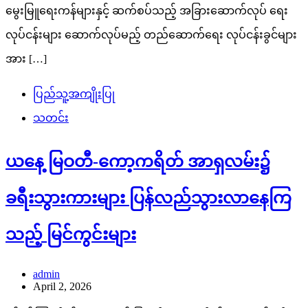
မွေးမြူရေးကန်များနှင့် ဆက်စပ်သည့် အခြားဆောက်လုပ် ရေး
လုပ်ငန်းများ ဆောက်လုပ်မည့် တည်ဆောက်ရေး လုပ်ငန်းခွင်များ
အား […]
ပြည်သူ့အကျိုးပြု
သတင်း
ယနေ့ မြဝတီ-ကော့ကရိတ် အာရှလမ်း၌
ခရီးသွားကားများ ပြန်လည်သွားလာနေကြ
သည့် မြင်ကွင်းများ
admin
April 2, 2026