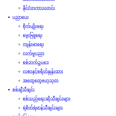
နိုင်ငံတကာသတင်း
ပညာပေး
စိုက်ပျိုးရေး
မွေးမြူရေး
ကျန်းမာရေး
လက်မှုပညာ
စစ်ဘက်ဥပဒေ
လစာနှင့်စရိတ်နှုန်းထား
အထွေထွေဗဟုသုတ
စစ်ချီသီချင်း
စစ်သည်ရေး/ဆိုသီချင်းများ
ရဲစိတ်ရဲမာန်သီချင်းများ