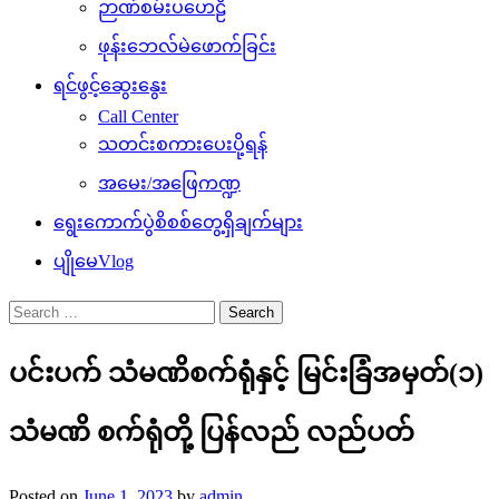
ဉာဏ်စမ်းပဟေဠိ
ဖုန်းဘေလ်မဲဖောက်ခြင်း
ရင်ဖွင့်ဆွေးနွေး
Call Center
သတင်းစကားပေးပို့ရန်
အမေး/အဖြေကဏ္ဍ
ရွေးကောက်ပွဲစိစစ်တွေ့ရှိချက်များ
ပျိုမေVlog
Search
for:
ပင်းပက် သံမဏိစက်ရုံနှင့် မြင်းခြံအမှတ်(၁)
သံမဏိ စက်ရုံတို့ ပြန်လည် လည်ပတ်
Posted on
June 1, 2023
by
admin