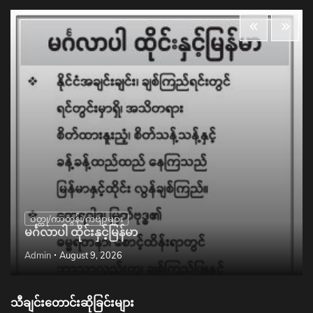
ဝတ္ထု/ကာတွန်း/ကဗျာများ
မင်္ဂလာပါ ထိုင်းနှင့်မြန်မာ
Admin
August 9, 2026
သီချင်းတောင်းဆိုခြင်းများ