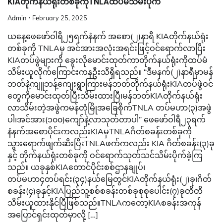
KIAတိုက်နယ်ရုံးတစ်ခုကိုTNLAထပ်မံသိမ်းပိုက်
Admin
February 25, 2025
ယနေ့ဖေဖော်ဝါရီ၂၅ရက်နံနက် အစော(၂)နာရီ KIAတိုက်နယ်ရုံး
တစ်ခုကို TNLAမှ အင်အားအလုံးအရင်းဖြင့်ဝင်ရောက်လာပြီး
KIAတပ်ဖွဲများကို ခွေးလိုမောင်းထုတ်ကာတိုက်နယ်ရုံးကိုထပ်မံ
သိမ်းယူလိုက်ကြောင်းကနဦးသိရှိရသည်။ “ဒီမနက်(၂)နာရီမှာမန်
ဘတ်နဲ့ကျူဘန့်ကျေးရွာကြားမန်ဘတ်တိုက်နယ်ရုံးKIAတပ်ဖွဲဝင်
တွေကိုမောင်းထုတ်ပြီးသိမ်းထားပြီ၊မန်ဘတ်KIAတိုက်နယ်ရုံး
လာသိမ်းတဲ့အဖွဲကမန်တုံမြိုအခြေစိုက်TNLA တပ်မဟာ(၃)အဖွဲ
ပါ၊အင်အား(၁၀၀)ကျော်နဲ့လာသုတ်တာပါ” ဖေဖော်ဝါရီ၂၃ရက်
နံနက်အစောပိုင်းကလည်းKIAမှTNLAဂိတ်စခန်းတစ်ခုကို
သွားရောက်ဖျက်ဆီးပြီးTNLAဖက်ကလည်း KIA ဂိတ်စခန်း(၃)ခု
နှင့် တိုက်နယ်ရုံးတစ်ခုကို ဝင်ရောက်သုတ်သင်သိမ်းပိုက်ခဲ့ကြ
သည်။ ယခုနှစ်KIAတောင်ပိုင်းစစ်ဌာနချုပ်၊
တပ်မဟာ၄တပ်ရင်း(၃၄)နယ်မြေတွင်KIAတိုက်နယ်ရုံး(၂)ခု၊ဂိတ်
စခန်း(၄)ခုနှင့်KIAပြည်သူ့စစ်စခန်းတစ်ခုစုစုပေါင်း(၇)ခုတိတိ
သိမ်းယူထားနိုင်ပြီဖြစ်​သည်။TNLAကတော့KIAစခန်းအကုန်
အပြောင်ရှင်းထုတ်မှာလို့ […]