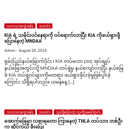
သကသအကွဲအပြဲ
သတင်း
KIA ရဲ့ သမိုင်းဝင်နေရာကို ဝင်ရောက်လာပြီး KIA ကိုဖယ်ရှားဖို့
ပြောနေတဲ့ MNDAA
Admin
August 26, 2024
ရှမ်းပြည်နယ်မြောက်ပိုင်း ၊ KIA တပ်မဟာ (၁၀) အုပ်ချုပ်
နယ်မြေအတွင်းသို့ MNDAA တပ်ဖွဲ့မှ နယ်ကျော်လာပြီး နယ်မြေ
ခံ KIA တပ်ဖွဲ့ဝင်များကိုမတရား ဖယ်ရှားခိုင်းခဲ့မှုဖြစ်ပွါးခဲ့
ကြောင်း သိရှိရပါသည်။ ယမန်နေ့ […]
သကသအကွဲအပြဲ
သတင်း
သူတို့ပြောတဲ့ သူတို့အကြောင်း
အောက်ခြေမှာ လစာရမတာ ကြာနေတဲ့ TNLA တပ်သား တစ်ဦး
က ဆိုင်ကယ် ခိုးပြေး