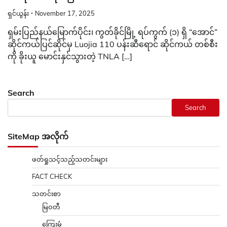
ရှင်ယွန်း
November 17, 2025
ရှမ်းပြည်နယ်မြောက်ပိုင်း၊ ကွတ်ခိုင်မြို့ ရပ်ကွက် (၁) ရှိ “အောင်”
ဆိုင်ကယ်ပြင်ဆိုင်မှ Luojia 110 ပန်းဆီရောင် ဆိုင်ကယ် တစ်စီး
ကို ခိုးယူ မောင်းနှင်သွားတဲ့ TNLA […]
Search
Search
SiteMap အလိုက်
ဖတ်ရှုသင့်သည့်သတင်းများ
FACT CHECK
သတင်းစာ
မြဝတီ
ကြေးမုံ