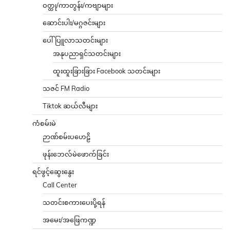
ဝတ္ထု/ကာတွန်း/ကဗျာများ
ဆောင်းပါး/မဂ္ဂဇင်းများ
ပေါ်ပြူလာသတင်းများ
အနုပညာရှင်သတင်းများ
ထူးထူးခြားခြား Facebook သတင်းများ
သဇင် FM Radio
Tiktok ဆယ်လီများ
ကံစမ်းမဲ
ဉာဏ်စမ်းပဟေဠိ
ဖုန်းဘေလ်မဲဖောက်ခြင်း
ရင်ဖွင့်ဆွေးနွေး
Call Center
သတင်းစကားပေးပို့ရန်
အမေး/အဖြေကဏ္ဍ