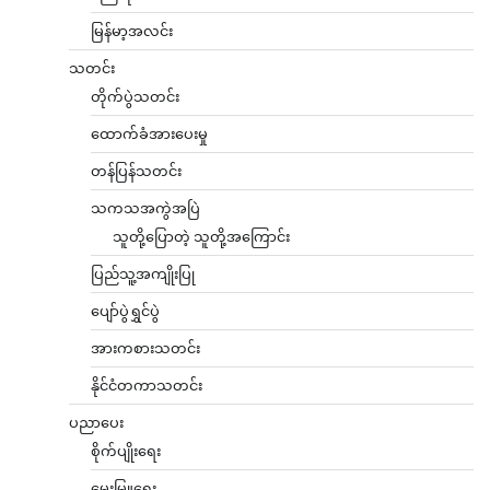
မြန်မာ့အလင်း
သတင်း
တိုက်ပွဲသတင်း
ထောက်ခံအားပေးမှု
တန်ပြန်သတင်း
သကသအကွဲအပြဲ
သူတို့ပြောတဲ့ သူတို့အကြောင်း
ပြည်သူ့အကျိုးပြု
ပျော်ပွဲရွှင်ပွဲ
အားကစားသတင်း
နိုင်ငံတကာသတင်း
ပညာပေး
စိုက်ပျိုးရေး
မွေးမြူရေး