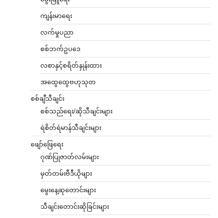
ကျန်းမာရေး
လက်မှုပညာ
စစ်ဘက်ဥပဒေ
လစာနှင့်စရိတ်နှုန်းထား
အထွေထွေဗဟုသုတ
စစ်ချီသီချင်း
စစ်သည်ရေး/ဆိုသီချင်းများ
ရဲစိတ်ရဲမာန်သီချင်းများ
ဖျော်ဖြေရေး
ဂုဏ်ပြုဇာတ်လမ်းများ
မှတ်တမ်းဗီဒီယိုများ
မွေးနေ့ဆုတောင်းများ
သီချင်းတောင်းဆိုခြင်းများ