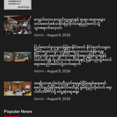
ကျောင်းသား၊ ကျောင်းသူများနှင့် ဆရာ၊ ဆရာမများ
တပ်မတော်စစ်သမိုင်းပြတိုက်(နေပြည်တော်)သို့
သွားရောက်လေ့လာ
Admin
August 9, 2026
ပြည်ထောင်စုသမ္မတမြန်မာနိုင်ငံတော် နိုင်ငံတော်သမ္မတ
ဦးမင်းအောင်လှိုင် ငဝန်မြစ်ရေကာတာတမံနိမ့်ကျမှု
ဖြစ်ပွားပြီး ရေကျော်စီးဝင်ရေကြီးရေလျှံဖြစ်ပွားမှုနှင့်
ပတ်သက်၍ ကူညီကယ်ဆယ်ရေးနှင့် ပြန်လည်ထူထောင်
ရေးအစည်းအဝေးသို့တက်ရောက်
Admin
August 9, 2026
အမျိုးသားစည်းလုံးညီညွတ်ရေးနှင့်ငြိမ်းချမ်းရေးဖော်
ဆောင်မှုညှိနှိုင်းရေးကော်မတီနှင့် ရှမ်းပြည်တိုးတက် ရေး
ပါတီ(SSPP)တို့ တွေ့ဆုံဆွေးနွေး
Admin
August 8, 2026
Popular News