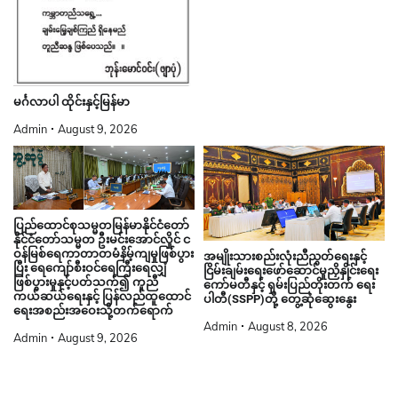
မင်္ဂလာပါ ထိုင်းနှင့်မြန်မာ
Admin
August 9, 2026
ပြည်ထောင်စုသမ္မတမြန်မာနိုင်ငံတော်
နိုင်ငံတော်သမ္မတ ဦးမင်းအောင်လှိုင် င
ဝန်မြစ်ရေကာတာတမံနိမ့်ကျမှုဖြစ်ပွား
အမျိုးသားစည်းလုံးညီညွတ်ရေးနှင့်
ပြီး ရေကျော်စီးဝင်ရေကြီးရေလျှံ
ငြိမ်းချမ်းရေးဖော်ဆောင်မှုညှိနှိုင်းရေး
ဖြစ်ပွားမှုနှင့်ပတ်သက်၍ ကူညီ
ကော်မတီနှင့် ရှမ်းပြည်တိုးတက် ရေး
ကယ်ဆယ်ရေးနှင့် ပြန်လည်ထူထောင်
ပါတီ(SSPP)တို့ တွေ့ဆုံဆွေးနွေး
ရေးအစည်းအဝေးသို့တက်ရောက်
Admin
August 8, 2026
Admin
August 9, 2026