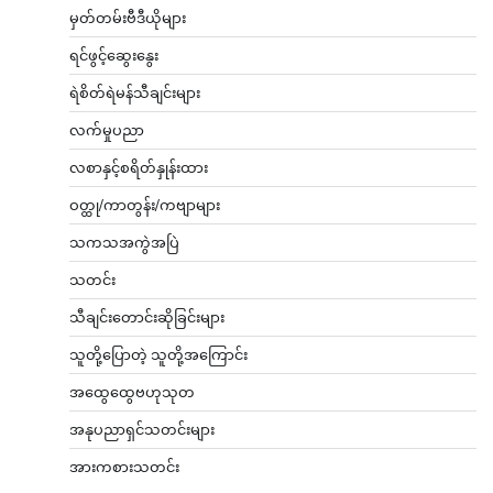
မှတ်တမ်းဗီဒီယိုများ
ရင်ဖွင့်ဆွေးနွေး
ရဲစိတ်ရဲမန်သီချင်းများ
လက်မှုပညာ
လစာနှင့်စရိတ်နှုန်းထား
ဝတ္ထု/ကာတွန်း/ကဗျာများ
သကသအကွဲအပြဲ
သတင်း
သီချင်းတောင်းဆိုခြင်းများ
သူတို့ပြောတဲ့ သူတို့အကြောင်း
အထွေထွေဗဟုသုတ
အနုပညာရှင်သတင်းများ
အားကစားသတင်း