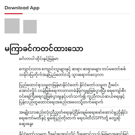
Download App
မကြာခင်ကတင်ထားသော
မင်္ဂလာပါ ထိုင်းနှင့်မြန်မာ
ကျောင်းသား၊ ကျောင်းသူများနှင့် ဆရာ၊ ဆရာမများ တပ်မတော်စစ်
သမိုင်းပြတိုက်(နေပြည်တော်)သို့ သွားရောက်လေ့လာ
ပြည်ထောင်စုသမ္မတမြန်မာနိုင်ငံတော် နိုင်ငံတော်သမ္မတ ဦးမင်း
အောင်လှိုင် ငဝန်မြစ်ရေကာတာတမံနိမ့်ကျမှုဖြစ်ပွားပြီး ရေကျော်စီး
ဝင်ရေကြီးရေလျှံဖြစ်ပွားမှုနှင့်ပတ်သက်၍ ကူညီကယ်ဆယ်ရေးနှင့်
ပြန်လည်ထူထောင်ရေးအစည်းအဝေးသို့တက်ရောက်
အမျိုးသားစည်းလုံးညီညွတ်ရေးနှင့်ငြိမ်းချမ်းရေးဖော်ဆောင်မှုညှိနှိုင်း
ရေးကော်မတီနှင့် ရှမ်းပြည်တိုးတက် ရေးပါတီ(SSPP)တို့ တွေ့ဆုံ
ဆွေးနွေး
နိုင်ငံတော်သမ္မတ ဦးမင်းအောင်လှိုင် ဦးဆောင်သည့် မြန်မာအဆင့်မြင့်