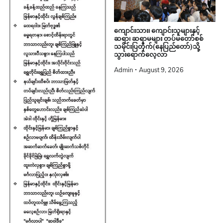
ကျောင်းသား၊ ကျောင်းသူများနှင့်
ဆရာ၊ ဆရာမများ တပ်မတော်စစ်
သမိုင်းပြတိုက်(နေပြည်တော်)သို့
သွားရောက်လေ့လာ
Admin
August 9, 2026