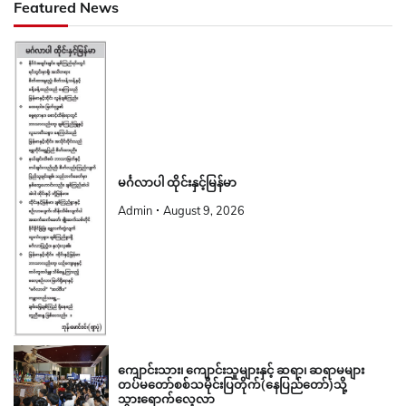
Featured News
မင်္ဂလာပါ ထိုင်းနှင့်မြန်မာ
Admin
August 9, 2026
ကျောင်းသား၊ ကျောင်းသူများနှင့် ဆရာ၊ ဆရာမများ
တပ်မတော်စစ်သမိုင်းပြတိုက်(နေပြည်တော်)သို့
သွားရောက်လေ့လာ