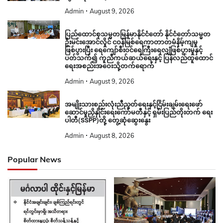
Admin
August 9, 2026
ပြည်ထောင်စုသမ္မတမြန်မာနိုင်ငံတော် နိုင်ငံတော်သမ္မတ
ဦးမင်းအောင်လှိုင် ငဝန်မြစ်ရေကာတာတမံနိမ့်ကျမှု
ဖြစ်ပွားပြီး ရေကျော်စီးဝင်ရေကြီးရေလျှံဖြစ်ပွားမှုနှင့်
ပတ်သက်၍ ကူညီကယ်ဆယ်ရေးနှင့် ပြန်လည်ထူထောင်
ရေးအစည်းအဝေးသို့တက်ရောက်
Admin
August 9, 2026
အမျိုးသားစည်းလုံးညီညွတ်ရေးနှင့်ငြိမ်းချမ်းရေးဖော်
ဆောင်မှုညှိနှိုင်းရေးကော်မတီနှင့် ရှမ်းပြည်တိုးတက် ရေး
ပါတီ(SSPP)တို့ တွေ့ဆုံဆွေးနွေး
Admin
August 8, 2026
Popular News