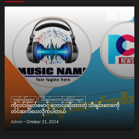
ဖျော်ဖြေရေး
သီချင်းတောင်းဆိုခြင်းများ
ကိုလင်းမြတ်မောင် တောင်းဆိုထားတဲ့ သီချင်းလေးကို
တင်ဆက်ပေးလိုက်ပါတယ်
Admin
October 21, 2024