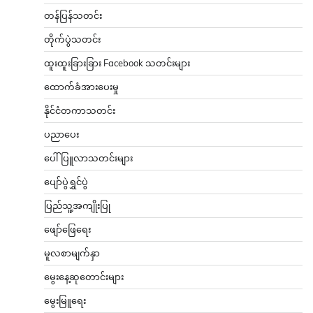
တန်ပြန်သတင်း
တိုက်ပွဲသတင်း
ထူးထူးခြားခြား Facebook သတင်းများ
ထောက်ခံအားပေးမှု
နိုင်ငံတကာသတင်း
ပညာပေး
ပေါ်ပြူလာသတင်းများ
ပျော်ပွဲရွှင်ပွဲ
ပြည်သူ့အကျိုးပြု
ဖျော်ဖြေရေး
မူလစာမျက်နှာ
မွေးနေ့ဆုတောင်းများ
မွေးမြူရေး