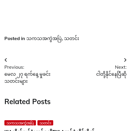
Posted in
သကသအကွဲအပြဲ
,
သတင်း
Post
Previous:
Next:
navigation
မေလ ၂၇ ရက်နေ့ မှုခင်း
ငါတို့နိုင်နေပြီဆို
သတင်းများ
Related Posts
သကသအကွဲအပြဲ
သတင်း