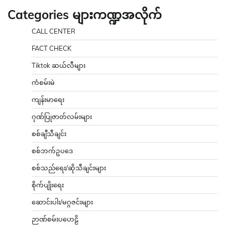
Categories များကဏ္ဍအလိုက်
CALL CENTER
FACT CHECK
Tiktok ဆယ်လီများ
ကံစမ်းမဲ
ကျန်းမာရေး
ဂုဏ်ပြုဇာတ်လမ်းများ
စစ်ချီသီချင်း
စစ်ဘက်ဥပဒေ
စစ်သည်ရေး/ဆိုသီချင်းများ
စိုက်ပျိုးရေး
ဆောင်းပါး/မဂ္ဂဇင်းများ
ဉာဏ်စမ်းပဟေဠိ