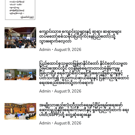
ကျောင်းသား၊ ကျောင်းသူများနှင့် ဆရာ၊ ဆရာမများ
တပ်မတော်စစ်သမိုင်းပြတိုက်(နေပြည်တော်)သို့
သွားရောက်လေ့လာ
Admin
August 9, 2026
ပြည်ထောင်စုသမ္မတမြန်မာနိုင်ငံတော် နိုင်ငံတော်သမ္မတ
ဦးမင်းအောင်လှိုင် ငဝန်မြစ်ရေကာတာတမံနိမ့်ကျမှု
ဖြစ်ပွားပြီး ရေကျော်စီးဝင်ရေကြီးရေလျှံဖြစ်ပွားမှုနှင့်
ပတ်သက်၍ ကူညီကယ်ဆယ်ရေးနှင့် ပြန်လည်ထူထောင်
ရေးအစည်းအဝေးသို့တက်ရောက်
Admin
August 9, 2026
အမျိုးသားစည်းလုံးညီညွတ်ရေးနှင့်ငြိမ်းချမ်းရေးဖော်
ဆောင်မှုညှိနှိုင်းရေးကော်မတီနှင့် ရှမ်းပြည်တိုးတက် ရေး
ပါတီ(SSPP)တို့ တွေ့ဆုံဆွေးနွေး
Admin
August 8, 2026