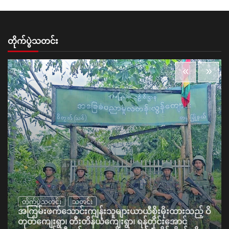
တိုက်ပွဲသတင်း
တိုက်ပွဲသတင်း
သတင်း
အကြမ်းဖက်သောင်းကျန်းသူများယာယီစိုးမိုးထားသည့် ဝိ
တုတ်ကျေးရွာ၊ တီးတိန်ယံကျေးရွာ၊ ရန်တိုင်းအောင်