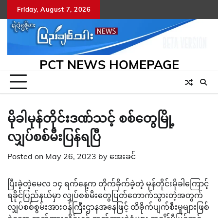
Skip
Friday, August 7, 2026
to
content
PCT NEWS HOMEPAGE
မိုခါမုန်တိုင်းဒဏ်သင့် စစ်တွေမြို့
လျှပ်စစ်မီးပြန်ရပြီ
Posted on
May 26, 2023
by
အေးခင်
ပြီးခဲ့တဲ့မေလ ၁၄ ရက်နေ့က တိုက်ခိုက်ခဲ့တဲ့ မုန်တိုင်းမိုခါကြောင့်
ရခိုင်ပြည်နယ်မှာ လျှပ်စစ်မီးတွေပြတ်တောက်သွားတဲ့အတွက်
လျှပ်စစ်စွမ်းအားဝန်ကြီးဌာနအနေဖြင့် ထိခိုက်ပျက်စီးမှုများဖြစ်