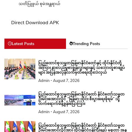
သတိပြုဖွယ် စုမဲအန္တရာယ်
Direct Download APK
Latest Posts
Trending Posts
ပြည်ထောင်စုသမ္မတမြန်မာနိုင်ငံတော်နှင့် ထိုင်းနိုင်ငံတို့
အကြား နားလည်မှုစာချွန်လွှာများနှင့် သဘောတူစာချုပ်
များ အပြန်အလှန်လက်မှတ်ရေးထိုးလဲလှယ်
Admin
August 7, 2026
ပြည်ထောင်စုသမ္မတမြန်မာနိုင်ငံတော် နိုင်ငံတော်သမ္မတ
ဦးမင်းအောင်လှိုင် “မြန်မာ-ထိုင်း စီးပွားရေးဖိုရမ်” သို့
တက်ရောက်မိန့်ခွန်းပြောကြား
Admin
August 7, 2026
ပြည်ထောင်စုသမ္မတမြန်မာနိုင်ငံတော် နိုင်ငံတော်သမ္မတ
ဦးမင်းအောင်လှိုင်အား ထိုင်းနိုင်ငံဝန်ကြီးချုပ် မစ္စတာ အနု