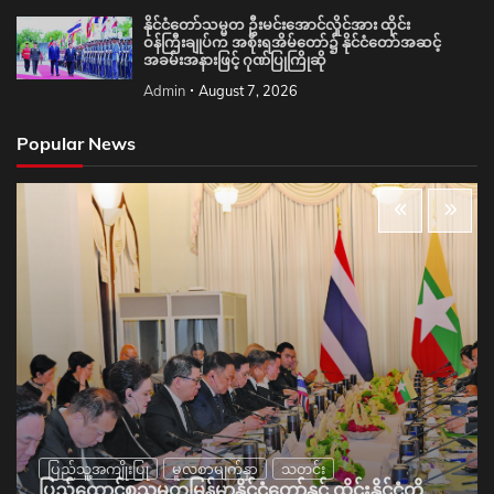
နိုင်ငံတော်သမ္မတ ဦးမင်းအောင်လှိုင်အား ထိုင်း
ဝန်ကြီးချုပ်က အစိုးရအိမ်တော်၌ နိုင်ငံတော်အဆင့်
အခမ်းအနားဖြင့် ဂုဏ်ပြုကြိုဆို
Admin
August 7, 2026
Popular News
ပြည်သူ့အကျိုးပြု
မူလစာမျက်နှာ
သတင်း
ပြည်ထောင်စုသမ္မတမြန်မာနိုင်ငံတော်နှင့် ထိုင်းနိုင်ငံတို့