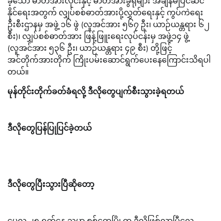
ခဲ့သော ဓာတ်အားလိုင်းနှင့် ဓာတ်အားခွဲရုံများ အချိန်မီပြင်ဆင်
နိုင်ရေးအတွက် လျှပ်စစ်ဓာတ်အားပို့လွှတ်ရေးနှင့် ကွပ်ကဲရေး
ဦးစီးဌာနမှ အဖွဲ့ ၁၆ ဖွဲ (လူအင်အား ၅၆၇ ဦး၊ ယာဉ်ယန္တရား ၆၂
စီး)၊ လျှပ်စစ်ဓာတ်အား ဖြန့်ဖြူးရေးလုပ်ငန်းမှ အဖွဲ့၁၄ ဖွဲ့
(လူအင်အား ၅၃၆ ဦး၊ ယာဉ်ယန္တရား ၄၉ စီး) တို့ဖြင့်
အင်တိုက်အားတိုက် ကြိုးပမ်းဆောင်ရွက်ပေးနေကြောင်းသိရပါ
တယ်။
မုန်တိုင်းတိုက်ခတ်ခံရလို့ ဒီလိုတွေပျက်စီးသွားခဲ့ရတယ်
ဒီလိုတွေပြန်ပြုပြင်ခဲ့တယ်
ဒီလိုတွေပြီးသွားပြီဆိုတော့
မေလ ၂၅ ရက်နေ့ ညမှာ စစ်တွေမြို့က ဒီလိုဖြစ်လာပြီလေ