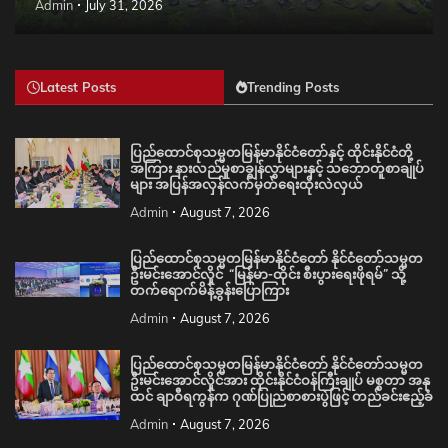
Admin
July 31, 2026
Latest Posts
Trending Posts
ပြည်ထောင်စုသမ္မတမြန်မာနိုင်ငံတော်နှင့် ထိုင်းနိုင်ငံတို့
အကြား နားလည်မှုစာချွန်လွှာများနှင့် သဘောတူစာချုပ်
များ အပြန်အလှန်လက်မှတ်ရေးထိုးလဲလှယ်
Admin
August 7, 2026
ပြည်ထောင်စုသမ္မတမြန်မာနိုင်ငံတော် နိုင်ငံတော်သမ္မတ
ဦးမင်းအောင်လှိုင် “မြန်မာ-ထိုင်း စီးပွားရေးဖိုရမ်” သို့
တက်ရောက်မိန့်ခွန်းပြောကြား
Admin
August 7, 2026
ပြည်ထောင်စုသမ္မတမြန်မာနိုင်ငံတော် နိုင်ငံတော်သမ္မတ
ဦးမင်းအောင်လှိုင်အား ထိုင်းနိုင်ငံဝန်ကြီးချုပ် မစ္စတာ အနု
ထင် ချာဝီရကွန်က ဂုဏ်ပြုညစာစားပွဲဖြင့် တည်ခင်းဧည့်ခံ
Admin
August 7, 2026