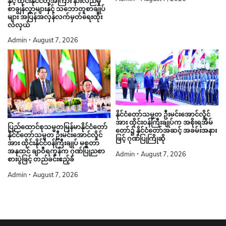
နှင့် ထိုင်းနိုင်ငံတို့အကြား နားလည်မှု
စာချွန်လွှာများနှင့် သဘောတူစာချုပ်
များ အပြန်အလှန်လက်မှတ်ရေးထိုး
လဲလှယ်
Admin
August 7, 2026
နိုင်ငံတော်သမ္မတ ဦးမင်းအောင်လှိုင်
အား ထိုင်းဝန်ကြီးချုပ်က အစိုးရအိမ်
ပြည်ထောင်စုသမ္မတမြန်မာနိုင်ငံတော်
တော်၌ နိုင်ငံတော်အဆင့် အခမ်းအနား
နိုင်ငံတော်သမ္မတ ဦးမင်းအောင်လှိုင်
ဖြင့် ဂုဏ်ပြုကြိုဆို
အား ထိုင်းနိုင်ငံဝန်ကြီးချုပ် မစ္စတာ
အနုထင် ချာဝီရကွန်က ဂုဏ်ပြုညစာ
Admin
August 7, 2026
စားပွဲဖြင့် တည်ခင်းဧည့်ခံ
Admin
August 7, 2026