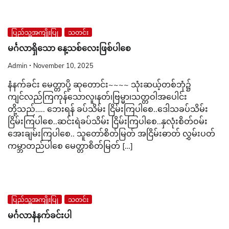
ပြည်သူ့အကျိုးပြု
သတင်း
မင်္ဂလာရှိသော နေ့သစ်လေးဖြစ်ပါစေ
Admin
November 10, 2025
နံနက်ခင်း မေတ္တာပို့ ဆုတောင်း~~~~ သုံးဆယ့်တစ်ဘုံ၌
ကျင်လည်ကြကုန်သောလူ၊နတ်၊ဗြမ္မာ၊သတ္တဝါအပေါင်း
တို့သည်….. ဘေးရန် ခပ်သိမ်း ငြိမ်းကြပါစေ..ဒေါသခပ်သိမ်း
ငြိမ်းကြပါစေ..ဆင်းရဲခပ်သိမ်း ငြိမ်းကြပါစေ..နှလုံးစိတ်ဝမ်း
အေးချမ်းကြပါစေ.. သူတော်စိတ်မြတ် အငြိမ်းဓာတ် လွှမ်းပတ်
ကမ္ဘာတည်ပါစေ မေတ္တာစိတ်မြတ် […]
ပြည်သူ့အကျိုးပြု
သတင်း
မင်္ဂလာနံနက်ခင်းပါ