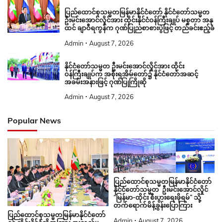
ပြည်ထောင်စုသမ္မတမြန်မာနိုင်ငံတော် နိုင်ငံတော်သမ္မတ
ဦးမင်းအောင်လှိုင်အား ထိုင်းနိုင်ငံဝန်ကြီးချုပ် မစ္စတာ အနု
ထင် ချာဝီရကွန်က ဂုဏ်ပြုညစာစားပွဲဖြင့် တည်ခင်းဧည့်ခံ
Admin
August 7, 2026
နိုင်ငံတော်သမ္မတ ဦးမင်းအောင်လှိုင်အား ထိုင်း
ဝန်ကြီးချုပ်က အစိုးရအိမ်တော်၌ နိုင်ငံတော်အဆင့်
အခမ်းအနားဖြင့် ဂုဏ်ပြုကြိုဆို
Admin
August 7, 2026
Popular News
ပြည်ထောင်စုသမ္မတမြန်မာနိုင်ငံတော်
နိုင်ငံတော်သမ္မတ ဦးမင်းအောင်လှိုင်
“မြန်မာ-ထိုင်း စီးပွားရေးဖိုရမ်” သို့
တက်ရောက်မိန့်ခွန်းပြောကြား
ပြည်ထောင်စုသမ္မတမြန်မာနိုင်ငံတော်
Admin
August 7, 2026