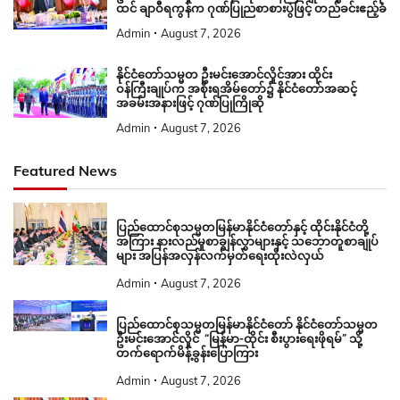
ထင် ချာဝီရကွန်က ဂုဏ်ပြုညစာစားပွဲဖြင့် တည်ခင်းဧည့်ခံ
Admin
August 7, 2026
နိုင်ငံတော်သမ္မတ ဦးမင်းအောင်လှိုင်အား ထိုင်း
ဝန်ကြီးချုပ်က အစိုးရအိမ်တော်၌ နိုင်ငံတော်အဆင့်
အခမ်းအနားဖြင့် ဂုဏ်ပြုကြိုဆို
Admin
August 7, 2026
Featured News
ပြည်ထောင်စုသမ္မတမြန်မာနိုင်ငံတော်နှင့် ထိုင်းနိုင်ငံတို့
အကြား နားလည်မှုစာချွန်လွှာများနှင့် သဘောတူစာချုပ်
များ အပြန်အလှန်လက်မှတ်ရေးထိုးလဲလှယ်
Admin
August 7, 2026
ပြည်ထောင်စုသမ္မတမြန်မာနိုင်ငံတော် နိုင်ငံတော်သမ္မတ
ဦးမင်းအောင်လှိုင် “မြန်မာ-ထိုင်း စီးပွားရေးဖိုရမ်” သို့
တက်ရောက်မိန့်ခွန်းပြောကြား
Admin
August 7, 2026