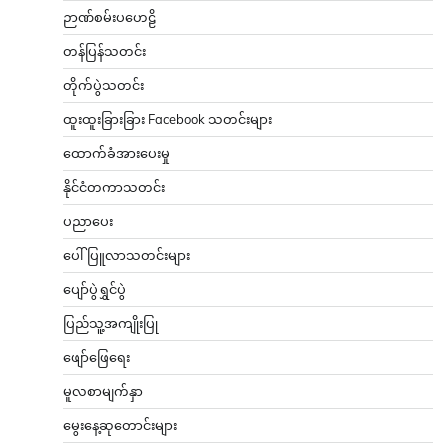
ဉာဏ်စမ်းပဟေဠိ
တန်ပြန်သတင်း
တိုက်ပွဲသတင်း
ထူးထူးခြားခြား Facebook သတင်းများ
ထောက်ခံအားပေးမှု
နိုင်ငံတကာသတင်း
ပညာပေး
ပေါ်ပြူလာသတင်းများ
ပျော်ပွဲရွှင်ပွဲ
ပြည်သူ့အကျိုးပြု
ဖျော်ဖြေရေး
မူလစာမျက်နှာ
မွေးနေ့ဆုတောင်းများ