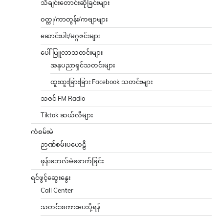
သီချင်းတောင်းဆိုခြင်းများ
ဝတ္ထု/ကာတွန်း/ကဗျာများ
ဆောင်းပါး/မဂ္ဂဇင်းများ
ပေါ်ပြူလာသတင်းများ
အနုပညာရှင်သတင်းများ
ထူးထူးခြားခြား Facebook သတင်းများ
သဇင် FM Radio
Tiktok ဆယ်လီများ
ကံစမ်းမဲ
ဉာဏ်စမ်းပဟေဠိ
ဖုန်းဘေလ်မဲဖောက်ခြင်း
ရင်ဖွင့်ဆွေးနွေး
Call Center
သတင်းစကားပေးပို့ရန်