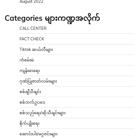
August 2022
Categories များကဏ္ဍအလိုက်
CALL CENTER
FACT CHECK
Tiktok ဆယ်လီများ
ကံစမ်းမဲ
ကျန်းမာရေး
ဂုဏ်ပြုဇာတ်လမ်းများ
စစ်ချီသီချင်း
စစ်ဘက်ဥပဒေ
စစ်သည်ရေး/ဆိုသီချင်းများ
စိုက်ပျိုးရေး
ဆောင်းပါး/မဂ္ဂဇင်းများ