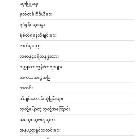
မွေးမြူရေး
မှတ်တမ်းဗီဒီယိုများ
ရင်ဖွင့်ဆွေးနွေး
ရဲစိတ်ရဲမန်သီချင်းများ
လက်မှုပညာ
လစာနှင့်စရိတ်နှုန်းထား
ဝတ္ထု/ကာတွန်း/ကဗျာများ
သကသအကွဲအပြဲ
သတင်း
သီချင်းတောင်းဆိုခြင်းများ
သူတို့ပြောတဲ့ သူတို့အကြောင်း
အထွေထွေဗဟုသုတ
အနုပညာရှင်သတင်းများ