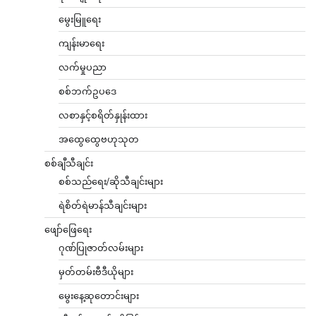
မွေးမြူရေး
ကျန်းမာရေး
လက်မှုပညာ
စစ်ဘက်ဥပဒေ
လစာနှင့်စရိတ်နှုန်းထား
အထွေထွေဗဟုသုတ
စစ်ချီသီချင်း
စစ်သည်ရေး/ဆိုသီချင်းများ
ရဲစိတ်ရဲမာန်သီချင်းများ
ဖျော်ဖြေရေး
ဂုဏ်ပြုဇာတ်လမ်းများ
မှတ်တမ်းဗီဒီယိုများ
မွေးနေ့ဆုတောင်းများ