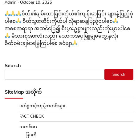
Admin
October 19, 2025
စိတ်၏ချမ်းသာခြင်းကိုယ်၏ကျန်းမာခြင်း များနဲ့ပြည့်စုံ
ပါစေ
စိတ်သွားတိုင်းကိုယ်ပါ လိုရာဆန္ဒပြည့်ဝပါစေ
အစစအရာရာ အဆင်ပြေ၍ စီးပွားဥစ္စာများလည်းတိုးပွားပါစေ
မိသားစုအားလုံးလည်း သောကအပူမြူမျှမတွေ့ နှလုံး
စိတ်ဝမ်းချမ်းမြေ့ကြပါစေ ခင်ဗျာ
Search
Search
SiteMap အလိုက်
ဖတ်ရှုသင့်သည့်သတင်းများ
FACT CHECK
သတင်းစာ
မြဝတီ