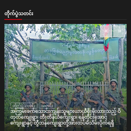
တိုက်ပွဲသတင်း
တိုက်ပွဲသတင်း
သတင်း
အကြမ်းဖက်သောင်းကျန်းသူများယာယီစိုးမိုးထားသည့် ဝိ
တုတ်ကျေးရွာ၊ တီးတိန်ယံကျေးရွာ၊ ရန်တိုင်းအောင်
ကျေးရွာနှင့် တွီဘန်ကျေးရွာတို့အားထပ်မံသိမ်းပိုက်ရရှိ