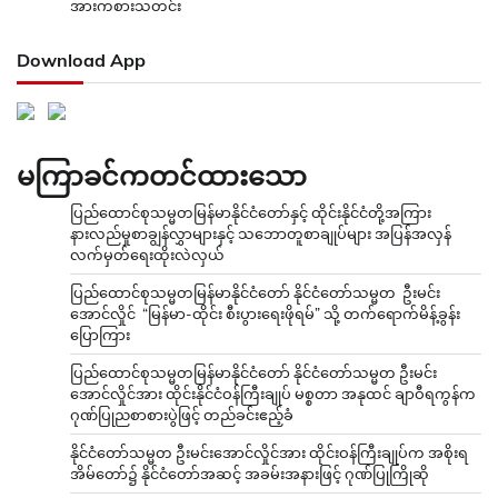
အားကစားသတင်း
Download App
မကြာခင်ကတင်ထားသော
ပြည်ထောင်စုသမ္မတမြန်မာနိုင်ငံတော်နှင့် ထိုင်းနိုင်ငံတို့အကြား
နားလည်မှုစာချွန်လွှာများနှင့် သဘောတူစာချုပ်များ အပြန်အလှန်
လက်မှတ်ရေးထိုးလဲလှယ်
ပြည်ထောင်စုသမ္မတမြန်မာနိုင်ငံတော် နိုင်ငံတော်သမ္မတ ဦးမင်း
အောင်လှိုင် “မြန်မာ-ထိုင်း စီးပွားရေးဖိုရမ်” သို့ တက်ရောက်မိန့်ခွန်း
ပြောကြား
ပြည်ထောင်စုသမ္မတမြန်မာနိုင်ငံတော် နိုင်ငံတော်သမ္မတ ဦးမင်း
အောင်လှိုင်အား ထိုင်းနိုင်ငံဝန်ကြီးချုပ် မစ္စတာ အနုထင် ချာဝီရကွန်က
ဂုဏ်ပြုညစာစားပွဲဖြင့် တည်ခင်းဧည့်ခံ
နိုင်ငံတော်သမ္မတ ဦးမင်းအောင်လှိုင်အား ထိုင်းဝန်ကြီးချုပ်က အစိုးရ
အိမ်တော်၌ နိုင်ငံတော်အဆင့် အခမ်းအနားဖြင့် ဂုဏ်ပြုကြိုဆို