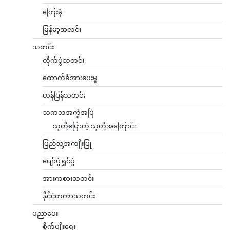
ကြေးမုံ
မြန်မာ့အလင်း
သတင်း
တိုက်ပွဲသတင်း
ထောက်ခံအားပေးမှု
တန်ပြန်သတင်း
သကသအကွဲအပြဲ
သူတို့ပြောတဲ့ သူတို့အကြောင်း
ပြည်သူ့အကျိုးပြု
ပျော်ပွဲရွှင်ပွဲ
အားကစားသတင်း
နိုင်ငံတကာသတင်း
ပညာပေး
စိုက်ပျိုးရေး