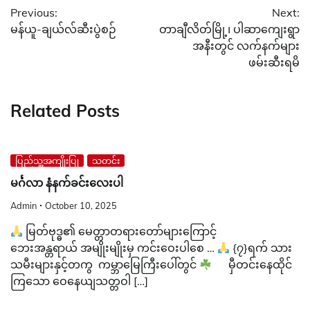
Previous:
Next:
navigation
မန်ယူ-ချယ်လ်ဆီးပွဲစဉ်
တာချီလိတ်မြို့၊ ပါဆာကျေးရွာ
အနီးတွင် လက်နက်များ
ဖမ်းဆီးရမိ
Related Posts
ပြည်သူ့အကျိုးပြု
သတင်း
မင်္ဂလာ နံနက်ခင်းလေးပါ
Admin
October 10, 2025
မြတ်ဗုဒ္ဓ၏ မေတ္တာတရားတော်များကြောင့်
ဘေးအန္တရာယ် အမျိုးမျိုးမှ ကင်းဝေးပါစေ …
{၇}ရက် သား
သမီးများနှင့်တကွ ကမ္ဘာမြေကြီးပေါ်တွင်
မှီတင်းနေထိုင်
ကြသော ဝေနေယျသတ္တဝါ […]