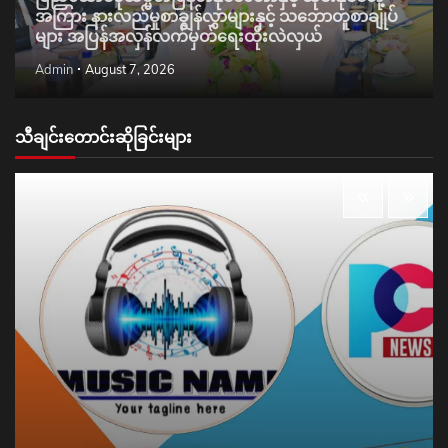
အကြား နားလည်မှုစာချွန်လွှာများနှင့် သဘောတူစာချုပ်
များ အပြန်အလှန်လက်မှတ်ရေးထိုးလဲလှယ်
Admin
August 7, 2026
သီချင်းတောင်းဆိုခြင်းများ