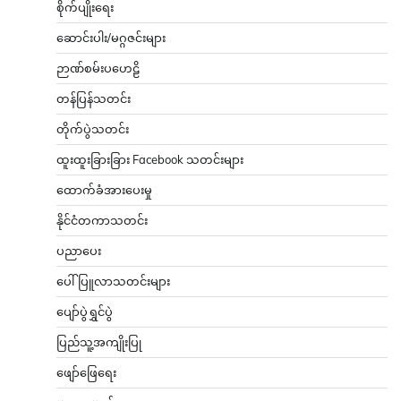
စိုက်ပျိုးရေး
ဆောင်းပါး/မဂ္ဂဇင်းများ
ဉာဏ်စမ်းပဟေဠိ
တန်ပြန်သတင်း
တိုက်ပွဲသတင်း
ထူးထူးခြားခြား Facebook သတင်းများ
ထောက်ခံအားပေးမှု
နိုင်ငံတကာသတင်း
ပညာပေး
ပေါ်ပြူလာသတင်းများ
ပျော်ပွဲရွှင်ပွဲ
ပြည်သူ့အကျိုးပြု
ဖျော်ဖြေရေး