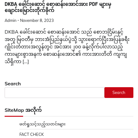
DKBA ခေါင်းဆောင် စောဆန်းအောင်အား PDF များမှ
ချောင်းမြောင်းတိုက်ခိုက်
Admin
November 8, 2023
DKBA ခေါင်းဆောင် စောဆန်းအောင် သည် စောဘငြိမ်းနှင့်
အတူ မြဝတီမှ ဘားအံပြည်နယ်ပွဲသို့ သွားရောက်ပြီးအပြန်ခရီး
ဂျိုင်းတံတားအလွန်တွင် အင်အား၂၀၀ ခန့်လိုက်ပါလာသည့်
ကားများစွာအနက် စောဆန်းအောင်၏ ကားအားတိတိ ကျကျ
သိရှိကာ […]
Search
Search
SiteMap အလိုက်
ဖတ်ရှုသင့်သည့်သတင်းများ
FACT CHECK