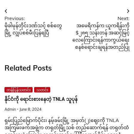
Post
Previous:
Next:
navigation
မိုခါမုန်တိုင်းဒဏ်သင့် စစ်တွေ
အမေရိကန်က ယူကရိန်းကို
မြို့ လျှပ်စစ်မီးပြန်ရပြီ
$၂၈၅ သန်းတန် အဆင့်မြင့်
လေကြောင်းရန်ကာကွယ်ရေး
စနစ်ရောင်းချရန်အတည်ပြု
Related Posts
တန်ပြန်သတင်း
သတင်း
နိုင်ငံကို ရောင်းစားနေတဲ့ TNLA သူပုန်
Admin
June 8, 2024
ရှမ်းပြည်မြောက်ပိုင်း၊ နမ့်ခမ်းမြို့ အမှတ်(၂)ဈေးကို TNLA
အကြမ်းဖက်အဖွဲ့က တရုတ်မြို့သစ် တည်ဆောက်ရန် တရုတ်ထံ