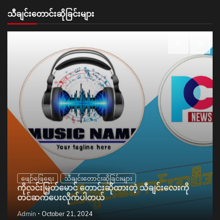
သီချင်းတောင်းဆိုခြင်းများ
ဖျော်ဖြေရေး
သီချင်းတောင်းဆိုခြင်းများ
ကိုလင်းမြတ်မောင် တောင်းဆိုထားတဲ့ သီချင်းလေးကို
တင်ဆက်ပေးလိုက်ပါတယ်
Admin
October 21, 2024