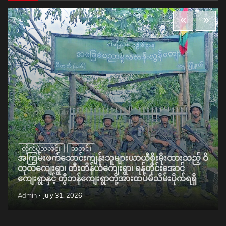
တိုက်ပွဲသတင်း
သတင်း
အကြမ်းဖက်သောင်းကျန်းသူများယာယီစိုးမိုးထားသည့် ဝိ
တုတ်ကျေးရွာ၊ တီးတိန်ယံကျေးရွာ၊ ရန်တိုင်းအောင်
ကျေးရွာနှင့် တွီဘန်ကျေးရွာတို့အားထပ်မံသိမ်းပိုက်ရရှိ
Admin
July 31, 2026