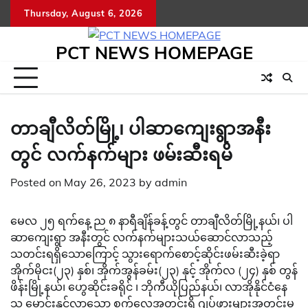
Skip
Thursday, August 6, 2026
to
content
PCT NEWS HOMEPAGE
တာချီလိတ်မြို့၊ ပါဆာကျေးရွာအနီး
တွင် လက်နက်များ ဖမ်းဆီးရမိ
Posted on
May 26, 2023
by
admin
မေလ ၂၅ ရက်နေ့ ည ၈ နာရီချိန်ခန့်တွင် တာချီလိတ်မြို့နယ်၊ ပါ
ဆာကျေးရွာ အနီးတွင် လက်နက်များသယ်ဆောင်လာသည့်
သတင်းရရှိသောကြောင့် သွားရောက်စောင့်ဆိုင်းဖမ်းဆီးခဲ့ရာ
အိုက်မိုငး(၂၃) နှစ်၊ အိုက်အွန်ခမ်း(၂၃) နှင့် အိုက်လ (၂၄) နှစ် တွန်
ဖိန်းမြို့နယ်၊ ဟွေဆိုင်းခရိုင် ၊ ဘိုကီယိုပြည်နယ်၊ လာအိုနိုင်ငံနေ
သူ မောင်းနှင်လာသော စက်လှေအတွင်းရှိ ဂျပ်ဖားများအတွင်းမှ