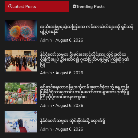
Latest Posts
Trending Posts
အသီးအနှံမှရတဲ့သကြားက ကင်ဆာဆဲလ်များကို ရှင်သန်
ပျံ့နှံ့စေနိုင်
Admin
August 6, 2026
နိုင်ငံတော်သမ္မတ ဦးမင်းအောင်လှိုင်အား ထိုင်းဒုတိယ
ဝန်ကြီးချုပ် ဦးဆောင်၍ ဂုဏ်ပြုတပ်ဖွဲ့ဖြင့် ကြိုဆိုဂုဏ်
ပြု
Admin
August 6, 2026
စစ်ဆင်ရေးတာဝန်များကိုထမ်းဆောင်ခဲ့သည့် ရှေ့တန်း
ပြန်နိုင်ငံ့သားကောင်း တပ်မတော်သားများအား ဂုဏ်ပြု
ကြိုဆိုပွဲအခမ်းအနားကျင်းပ
Admin
August 6, 2026
နိုင်ငံတော်သမ္မတ ထိုင်းနိုင်ငံသို့ ရောက်ရှိ
Admin
August 6, 2026