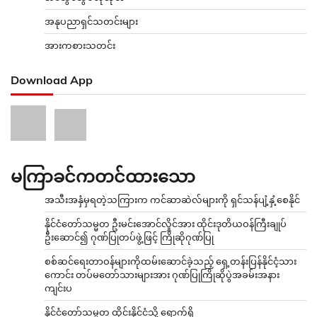
အနုပညာရှင်သတင်းများ
အားကစားသတင်း
Download App
မကြာခင်ကတင်ထားသော
အသီးအနှံမှရတဲ့သကြားက ကင်ဆာဆဲလ်များကို ရှင်သန်ပျံ့နှံ့စေနိုင်
နိုင်ငံတော်သမ္မတ ဦးမင်းအောင်လှိုင်အား ထိုင်းဒုတိယဝန်ကြီးချုပ်
ဦးဆောင်၍ ဂုဏ်ပြုတပ်ဖွဲ့ဖြင့် ကြိုဆိုဂုဏ်ပြု
စစ်ဆင်ရေးတာဝန်များကိုထမ်းဆောင်ခဲ့သည့် ရှေ့တန်းပြန်နိုင်ငံ့သား
ကောင်း တပ်မတော်သားများအား ဂုဏ်ပြုကြိုဆိုပွဲအခမ်းအနား
ကျင်းပ
နိုင်ငံတော်သမ္မတ ထိုင်းနိုင်ငံသို့ ရောက်ရှိ