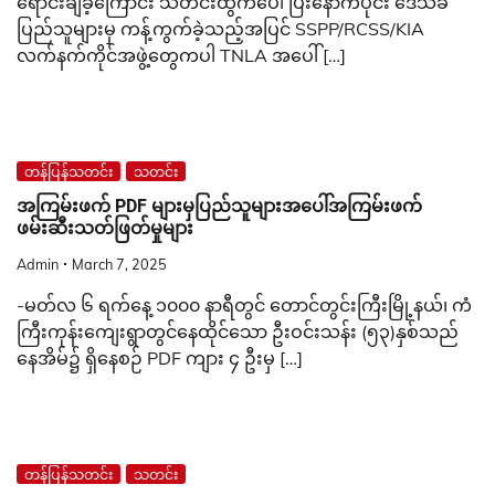
ရောင်းချခဲ့ကြောင်း သတင်းထွက်ပေါ်ပြီးနောက်ပိုင်း ဒေသခံ
ပြည်သူများမှ ကန့်ကွက်ခဲ့သည့်အပြင် SSPP/RCSS/KIA
လက်နက်ကိုင်အဖွဲ့တွေကပါ TNLA အပေါ် […]
တန်ပြန်သတင်း
သတင်း
အကြမ်းဖက် PDF များမှပြည်သူများအပေါ်အကြမ်းဖက်
ဖမ်းဆီးသတ်ဖြတ်မှုများ
Admin
March 7, 2025
-မတ်လ ၆ ရက်နေ့ ၁၀၀၀ နာရီတွင် တောင်တွင်းကြီးမြို့နယ်၊ ကံ
ကြီးကုန်းကျေးရွာတွင်နေထိုင်သော ဦးဝင်းသန်း (၅၃)နှစ်သည်
နေအိမ်၌ ရှိနေစဉ် PDF ကျား ၄ ဦးမှ […]
တန်ပြန်သတင်း
သတင်း