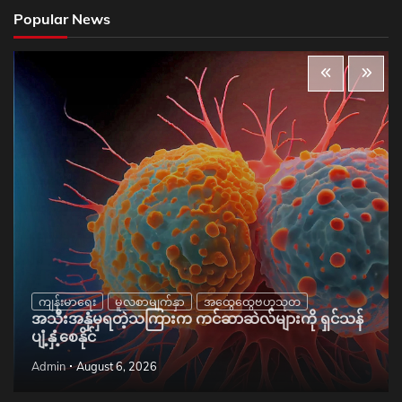
Popular News
ကျန်းမာရေး
မူလစာမျက်နှာ
အထွေထွေဗဟုသုတ
အသီးအနှံမှရတဲ့သကြားက ကင်ဆာဆဲလ်များကို ရှင်သန်
ပျံ့နှံ့စေနိုင်
Admin
August 6, 2026