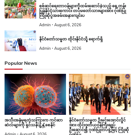
စစ်ဆင်ရေးတာဝန်များကိုထမ်းဆောင်ခဲ့သည့် ရှေ့တန်း
ပြန်နိုင်ငံ့သားကောင်း တပ်မတော်သားများအား ဂုဏ်ပြု
ကြိုဆိုပွဲအခမ်းအနားကျင်းပ
Admin
August 6, 2026
နိုင်ငံတော်သမ္မတ ထိုင်းနိုင်ငံသို့ ရောက်ရှိ
Admin
August 6, 2026
Popular News
နိုင်ငံတော်သမ္မတ ဦးမင်းအောင်လှိုင်
အသီးအနှံမှရတဲ့သကြားက ကင်ဆာ
အား ထိုင်းဒုတိယဝန်ကြီးချုပ်
ဆဲလ်များကို ရှင်သန်ပျံ့နှံ့စေနိုင်
ဦးဆောင်၍ ဂုဏ်ပြုတပ်ဖွဲ့ဖြင့် ကြိုဆို
Admin
August 6, 2026
ဂုဏ်ပြု