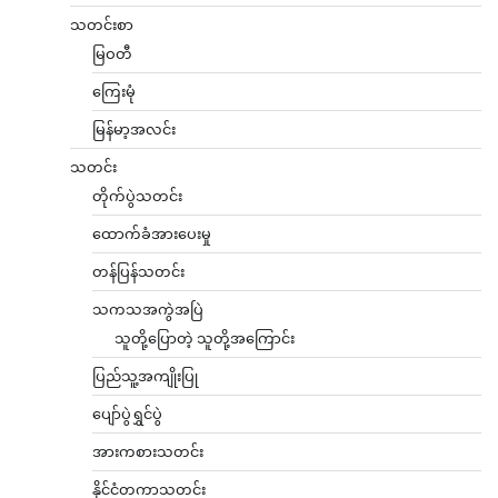
သတင်းစာ
မြဝတီ
ကြေးမုံ
မြန်မာ့အလင်း
သတင်း
တိုက်ပွဲသတင်း
ထောက်ခံအားပေးမှု
တန်ပြန်သတင်း
သကသအကွဲအပြဲ
သူတို့ပြောတဲ့ သူတို့အကြောင်း
ပြည်သူ့အကျိုးပြု
ပျော်ပွဲရွှင်ပွဲ
အားကစားသတင်း
နိုင်ငံတကာသတင်း