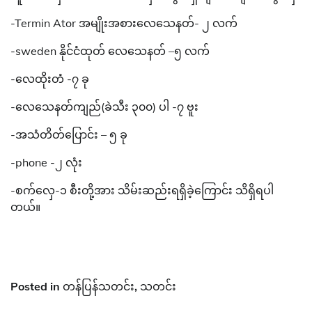
-Termin Ator အမျိုးအစားလေသေနတ်- ၂ လက်
-sweden နိုင်ငံထုတ် လေသေနတ် –၅ လက်
-လေထိုးတံ -၇ ခု
-လေသေနတ်ကျည်(ခဲသီး ၃၀၀) ပါ -၇ ဗူး
-အသံတိတ်ပြောင်း – ၅ ခု
-phone -၂ လုံး
-စက်လှေ-၁ စီးတို့အား သိမ်းဆည်းရရှိခဲ့ကြောင်း သိရှိရပါ
တယ်။
Posted in
တန်ပြန်သတင်း
,
သတင်း