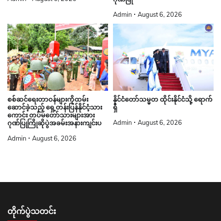
Admin
August 6, 2026
စစ်ဆင်ရေးတာဝန်များကိုထမ်း
နိုင်ငံတော်သမ္မတ ထိုင်းနိုင်ငံသို့ ရောက်
ဆောင်ခဲ့သည့် ရှေ့တန်းပြန်နိုင်ငံ့သား
ရှိ
ကောင်း တပ်မတော်သားများအား
Admin
August 6, 2026
ဂုဏ်ပြုကြိုဆိုပွဲအခမ်းအနားကျင်းပ
Admin
August 6, 2026
တိုက်ပွဲသတင်း