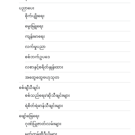
ပညာပေး
စိုက်ပျိုးရေး
မွေးမြူရေး
ကျန်းမာရေး
လက်မှုပညာ
စစ်ဘက်ဥပဒေ
လစာနှင့်စရိတ်နှုန်းထား
အထွေထွေဗဟုသုတ
စစ်ချီသီချင်း
စစ်သည်ရေး/ဆိုသီချင်းများ
ရဲစိတ်ရဲမာန်သီချင်းများ
ဖျော်ဖြေရေး
ဂုဏ်ပြုဇာတ်လမ်းများ
မှတ်တမ်းဗီဒီယိုများ