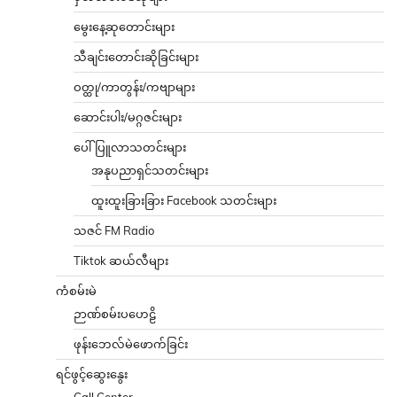
မွေးနေ့ဆုတောင်းများ
သီချင်းတောင်းဆိုခြင်းများ
ဝတ္ထု/ကာတွန်း/ကဗျာများ
ဆောင်းပါး/မဂ္ဂဇင်းများ
ပေါ်ပြူလာသတင်းများ
အနုပညာရှင်သတင်းများ
ထူးထူးခြားခြား Facebook သတင်းများ
သဇင် FM Radio
Tiktok ဆယ်လီများ
ကံစမ်းမဲ
ဉာဏ်စမ်းပဟေဠိ
ဖုန်းဘေလ်မဲဖောက်ခြင်း
ရင်ဖွင့်ဆွေးနွေး
Call Center