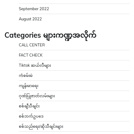
September 2022
August 2022
Categories များကဏ္ဍအလိုက်
CALL CENTER
FACT CHECK
Tiktok ဆယ်လီများ
ကံစမ်းမဲ
ကျန်းမာရေး
ဂုဏ်ပြုဇာတ်လမ်းများ
စစ်ချီသီချင်း
စစ်ဘက်ဥပဒေ
စစ်သည်ရေး/ဆိုသီချင်းများ