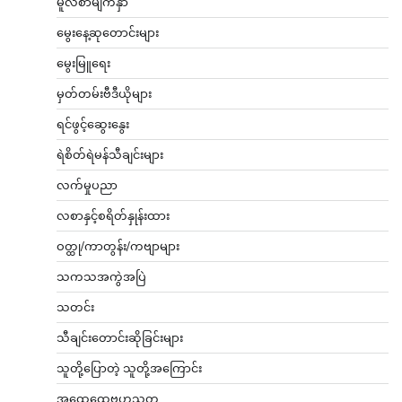
မူလစာမျက်နှာ
မွေးနေ့ဆုတောင်းများ
မွေးမြူရေး
မှတ်တမ်းဗီဒီယိုများ
ရင်ဖွင့်ဆွေးနွေး
ရဲစိတ်ရဲမန်သီချင်းများ
လက်မှုပညာ
လစာနှင့်စရိတ်နှုန်းထား
ဝတ္ထု/ကာတွန်း/ကဗျာများ
သကသအကွဲအပြဲ
သတင်း
သီချင်းတောင်းဆိုခြင်းများ
သူတို့ပြောတဲ့ သူတို့အကြောင်း
အထွေထွေဗဟုသုတ