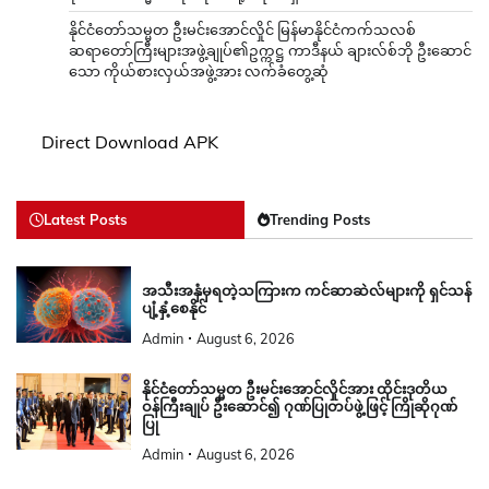
နိုင်ငံတော်သမ္မတ ဦးမင်းအောင်လှိုင် မြန်မာနိုင်ငံကက်သလစ်
ဆရာတော်ကြီးများအဖွဲ့ချုပ်၏ဥက္ကဋ္ဌ ကာဒီနယ် ချားလ်စ်ဘို ဦးဆောင်
သော ကိုယ်စားလှယ်အဖွဲ့အား လက်ခံတွေ့ဆုံ
Direct Download APK
Latest Posts
Trending Posts
အသီးအနှံမှရတဲ့သကြားက ကင်ဆာဆဲလ်များကို ရှင်သန်
ပျံ့နှံ့စေနိုင်
Admin
August 6, 2026
နိုင်ငံတော်သမ္မတ ဦးမင်းအောင်လှိုင်အား ထိုင်းဒုတိယ
ဝန်ကြီးချုပ် ဦးဆောင်၍ ဂုဏ်ပြုတပ်ဖွဲ့ဖြင့် ကြိုဆိုဂုဏ်
ပြု
Admin
August 6, 2026