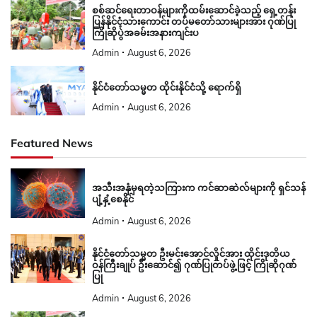
စစ်ဆင်ရေးတာဝန်များကိုထမ်းဆောင်ခဲ့သည့် ရှေ့တန်း
ပြန်နိုင်ငံ့သားကောင်း တပ်မတော်သားများအား ဂုဏ်ပြု
ကြိုဆိုပွဲအခမ်းအနားကျင်းပ
Admin
August 6, 2026
နိုင်ငံတော်သမ္မတ ထိုင်းနိုင်ငံသို့ ရောက်ရှိ
Admin
August 6, 2026
Featured News
အသီးအနှံမှရတဲ့သကြားက ကင်ဆာဆဲလ်များကို ရှင်သန်
ပျံ့နှံ့စေနိုင်
Admin
August 6, 2026
နိုင်ငံတော်သမ္မတ ဦးမင်းအောင်လှိုင်အား ထိုင်းဒုတိယ
ဝန်ကြီးချုပ် ဦးဆောင်၍ ဂုဏ်ပြုတပ်ဖွဲ့ဖြင့် ကြိုဆိုဂုဏ်
ပြု
Admin
August 6, 2026