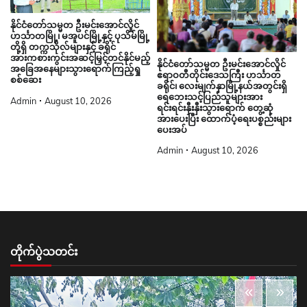
နိုင်ငံတော်သမ္မတ ဦးမင်းအောင်လှိုင်
ဟင်္သာတမြို့၊ မအူပင်မြို့နှင့် ပုသိမ်မြို့
တို့ရှိ တက္ကသိုလ်များနှင့် ခရိုင်
အားကစားကွင်းအဆင့်မြှင့်တင်နိုင်မည့်
နိုင်ငံတော်သမ္မတ ဦးမင်းအောင်လှိုင်
အခြေအနေများသွားရောက်ကြည့်ရှု
ဧရာဝတီတိုင်းဒေသကြီး ဟင်္သာတ
စစ်ဆေး
ခရိုင်၊ လေးမျက်နှာမြို့နယ်အတွင်းရှိ
ရေဘေးသင့်ပြည်သူများအား
Admin
August 10, 2026
ရင်းရင်းနှီးနှီးသွားရောက် တွေ့ဆုံ
အားပေးပြီး ထောက်ပံ့ရေးပစ္စည်းများ
ပေးအပ်
Admin
August 10, 2026
တိုက်ပွဲသတင်း