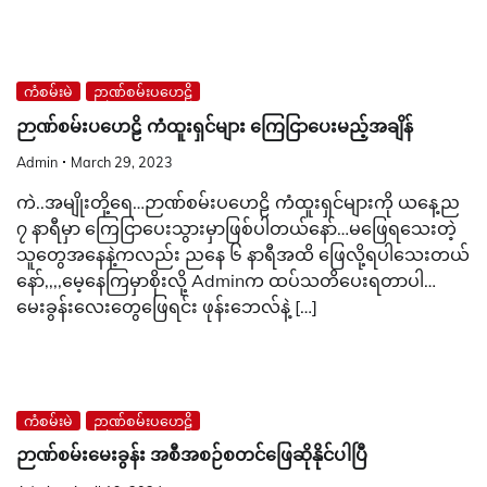
ကံစမ်းမဲ
ဉာဏ်စမ်းပဟေဠိ
ဉာဏ်စမ်းပဟေဠိ ကံထူးရှင်များ ကြေငြာပေးမည့်အချိန်
Admin
March 29, 2023
ကဲ..အမျိုးတို့ရေ…ဉာဏ်စမ်းပဟေဠိ ကံထူးရှင်များကို ယနေ့ည
၇ နာရီမှာ ကြေငြာပေးသွားမှာဖြစ်ပါတယ်နော်…မဖြေရသေးတဲ့
သူတွေအနေနဲ့ကလည်း ညနေ ၆ နာရီအထိ ဖြေလို့ရပါသေးတယ်
နော်,,,,မေ့နေကြမှာစိုးလို့ Adminက ထပ်သတိပေးရတာပါ…
မေးခွန်းလေးတွေဖြေရင်း ဖုန်းဘေလ်နဲ့ […]
ကံစမ်းမဲ
ဉာဏ်စမ်းပဟေဠိ
ဉာဏ်စမ်းမေးခွန်း အစီအစဉ်စတင်ဖြေဆိုနိုင်ပါပြီ