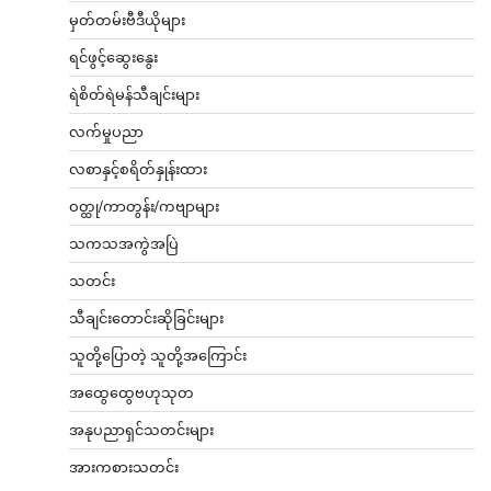
မှတ်တမ်းဗီဒီယိုများ
ရင်ဖွင့်ဆွေးနွေး
ရဲစိတ်ရဲမန်သီချင်းများ
လက်မှုပညာ
လစာနှင့်စရိတ်နှုန်းထား
ဝတ္ထု/ကာတွန်း/ကဗျာများ
သကသအကွဲအပြဲ
သတင်း
သီချင်းတောင်းဆိုခြင်းများ
သူတို့ပြောတဲ့ သူတို့အကြောင်း
အထွေထွေဗဟုသုတ
အနုပညာရှင်သတင်းများ
အားကစားသတင်း