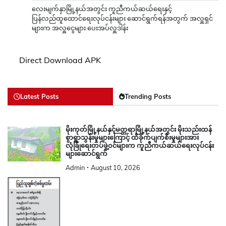
လေးမျက်နှာမြို့နယ်အတွင်း ကူညီကယ်ဆယ်ရေးနှင့်
ပြန်လည်ထူထောင်ရေးလုပ်ငန်းများ ဆောင်ရွက်ရန်အတွက် အလှူရှင်
များက အလှူငွေများ ပေးအပ်လှူဒါန်း
Direct Download APK
Latest Posts
Trending Posts
မိုးကုတ်မြို့နယ်နှင့်မတ္တရာမြို့နယ်အတွင်း မိုးသည်းထန်
စွာရွာသွန်းမှုများကြောင့် ထိခိုက်ပျက်စီးမှုများအား
လုံခြုံရေးတပ်ဖွဲ့ဝင်များက ကူညီကယ်ဆယ်ရေးလုပ်ငန်း
များဆောင်ရွက်
Admin
August 10, 2026