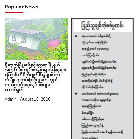
Popular News
မိုးကုတ်မြို့နယ်နှင့်မတ္တရာမြို့နယ်
အတွင်း မိုးသည်းထန်စွာရွာသွန်းမှုများ
ကြောင့် ထိခိုက်ပျက်စီးမှုများအား
လုံခြုံရေးတပ်ဖွဲ့ဝင်များက ကူညီ
ကယ်ဆယ်ရေးလုပ်ငန်းများ
ဆောင်ရွက်
Admin
August 10, 2026