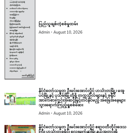
ပြည်သူချစ်တဲ့စစ်မှုထမ်း
Admin
August 10, 2026
နိုင်ငံတော်သမ္မတ ဦးမင်းအောင်လှိုင် ဟင်္သာတမြို့၊ မအူ
ပင်မြို့နှင့် ပုသိမ်မြို့တို့ရှိ တက္ကသိုလ်များနှင့် ခရိုင်
အားကစားကွင်းအဆင့်မြှင့်တင်နိုင်မည့် အခြေအနေများ
သွားရောက်ကြည့်ရှုစစ်ဆေး
Admin
August 10, 2026
နိုင်ငံတော်သမ္မတ ဦးမင်းအောင်လှိုင် ဧရာဝတီတိုင်းဒေသ
ကြီး ဟင်္သာတခရိုင်၊ လေးမျက်နှာမြို့နယ်အတွင်းရှိ