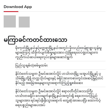
Download App
မကြာခင်ကတင်ထားသော
မိုးကုတ်မြို့နယ်နှင့်မတ္တရာမြို့နယ်အတွင်း မိုးသည်းထန်စွာရွာသွန်းမှု
များကြောင့် ထိခိုက်ပျက်စီးမှုများအား လုံခြုံရေးတပ်ဖွဲ့ဝင်များက
ကူညီကယ်ဆယ်ရေးလုပ်ငန်းများဆောင်ရွက်
ပြည်သူချစ်တဲ့စစ်မှုထမ်း
နိုင်ငံတော်သမ္မတ ဦးမင်းအောင်လှိုင် ဟင်္သာတမြို့၊ မအူပင်မြို့နှင့် ပု
သိမ်မြို့တို့ရှိ တက္ကသိုလ်များနှင့် ခရိုင်အားကစားကွင်းအဆင့်မြှင့်တင်
နိုင်မည့် အခြေအနေများသွားရောက်ကြည့်ရှုစစ်ဆေး
နိုင်ငံတော်သမ္မတ ဦးမင်းအောင်လှိုင် ဧရာဝတီတိုင်းဒေသကြီး
ဟင်္သာတခရိုင်၊ လေးမျက်နှာမြို့နယ်အတွင်းရှိ ရေဘေးသင့်ပြည်
သူများအား ရင်းရင်းနှီးနှီးသွားရောက် တွေ့ဆုံအားပေးပြီး ထောက်ပံ့
ရေးပစ္စည်းများပေးအပ်