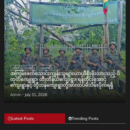
တိုက်ပွဲသတင်း
သတင်း
အကြမ်းဖက်သောင်းကျန်းသူများယာယီစိုးမိုးထားသည့် ဝိ
တုတ်ကျေးရွာ၊ တီးတိန်ယံကျေးရွာ၊ ရန်တိုင်းအောင်
ကျေးရွာနှင့် တွီဘန်ကျေးရွာတို့အားထပ်မံသိမ်းပိုက်ရရှိ
Admin
July 31, 2026
Latest Posts
Trending Posts