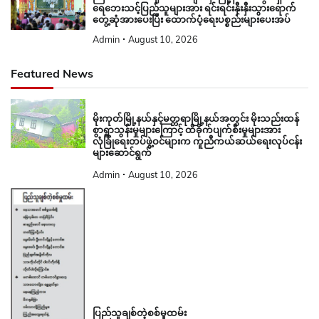
ရေဘေးသင့်ပြည်သူများအား ရင်းရင်းနှီးနှီးသွားရောက်
တွေ့ဆုံအားပေးပြီး ထောက်ပံ့ရေးပစ္စည်းများပေးအပ်
Admin
August 10, 2026
Featured News
မိုးကုတ်မြို့နယ်နှင့်မတ္တရာမြို့နယ်အတွင်း မိုးသည်းထန်
စွာရွာသွန်းမှုများကြောင့် ထိခိုက်ပျက်စီးမှုများအား
လုံခြုံရေးတပ်ဖွဲ့ဝင်များက ကူညီကယ်ဆယ်ရေးလုပ်ငန်း
များဆောင်ရွက်
Admin
August 10, 2026
ပြည်သူချစ်တဲ့စစ်မှုထမ်း