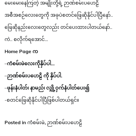
မေးမေးနေကြတဲ့ အမျိုးတို့ရဲ့ ဉာဏ်စမ်းပဟေဠိ
အစီအစဉ်လေးတွေကို အခုပဲစတင်ဖြေဆိုနိုင်ပါပြီနော်..
ဖြေဆိုနည်းလေးတွေလည်း တင်ပေးထားပါတယ်နော်..
ကဲ.. စလိုက်ရအောင်…
Home Page က
–
ကံစမ်းမဲလေးကိုနှိပ်ပါ…
–
ဉာဏ်စမ်းပဟေဠိ ကို နှိပ်ပါ.
–
ဖုန်းနံပါတ်၊ နာမည်၊ လျှို့ဝှက်နံပါတ်ပေး၍
-စတင်ဖြေဆိုနိုင်ပါပြီဖြစ်ပါတယ်ရှင်။
Posted in
ကံစမ်းမဲ
,
ဉာဏ်စမ်းပဟေဠိ