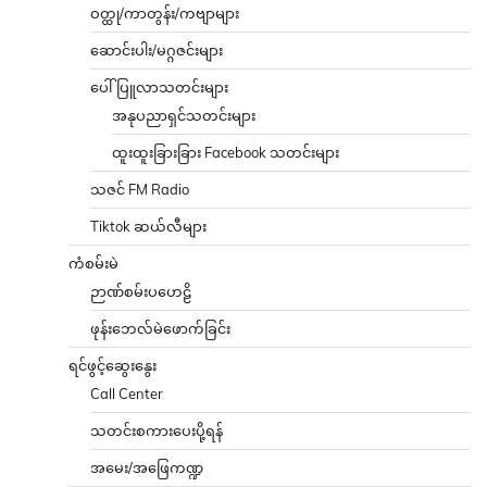
ဝတ္ထု/ကာတွန်း/ကဗျာများ
ဆောင်းပါး/မဂ္ဂဇင်းများ
ပေါ်ပြူလာသတင်းများ
အနုပညာရှင်သတင်းများ
ထူးထူးခြားခြား Facebook သတင်းများ
သဇင် FM Radio
Tiktok ဆယ်လီများ
ကံစမ်းမဲ
ဉာဏ်စမ်းပဟေဠိ
ဖုန်းဘေလ်မဲဖောက်ခြင်း
ရင်ဖွင့်ဆွေးနွေး
Call Center
သတင်းစကားပေးပို့ရန်
အမေး/အဖြေကဏ္ဍ