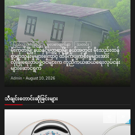
ပြည်သူ့အကျိုးပြု
မူလစာမျက်နှာ
သတင်း
မိုးကုတ်မြို့နယ်နှင့်မတ္တရာမြို့နယ်အတွင်း မိုးသည်းထန်
စွာရွာသွန်းမှုများကြောင့် ထိခိုက်ပျက်စီးမှုများအား
လုံခြုံရေးတပ်ဖွဲ့ဝင်များက ကူညီကယ်ဆယ်ရေးလုပ်ငန်း
များဆောင်ရွက်
Admin
August 10, 2026
သီချင်းတောင်းဆိုခြင်းများ