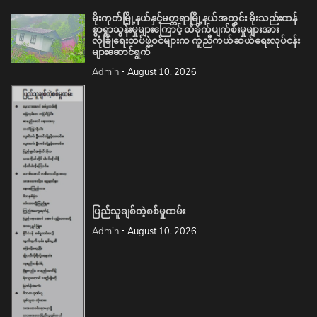
မိုးကုတ်မြို့နယ်နှင့်မတ္တရာမြို့နယ်အတွင်း မိုးသည်းထန်
စွာရွာသွန်းမှုများကြောင့် ထိခိုက်ပျက်စီးမှုများအား
လုံခြုံရေးတပ်ဖွဲ့ဝင်များက ကူညီကယ်ဆယ်ရေးလုပ်ငန်း
များဆောင်ရွက်
Admin
August 10, 2026
ပြည်သူချစ်တဲ့စစ်မှုထမ်း
Admin
August 10, 2026