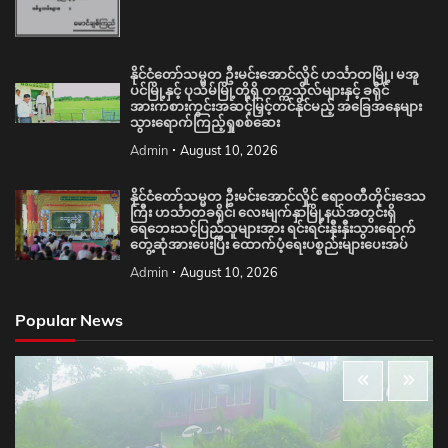
နိုင်ငံတော်သမ္မတ ဦးမင်းအောင်လှိုင် ဟင်္သာတမြို့၊ မအူ
ပင်မြို့နှင့် ပုသိမ်မြို့တို့ရှိ တက္ကသိုလ်များနှင့် ခရိုင်
အားကစားကွင်းအဆင့်မြှင့်တင်နိုင်မည့် အခြေအနေများ
သွားရောက်ကြည့်ရှုစစ်ဆေး
Admin
August 10, 2026
နိုင်ငံတော်သမ္မတ ဦးမင်းအောင်လှိုင် ဧရာဝတီတိုင်းဒေသ
ကြီး ဟင်္သာတခရိုင်၊ လေးမျက်နှာမြို့နယ်အတွင်းရှိ
ရေဘေးသင့်ပြည်သူများအား ရင်းရင်းနှီးနှီးသွားရောက်
တွေ့ဆုံအားပေးပြီး ထောက်ပံ့ရေးပစ္စည်းများပေးအပ်
Admin
August 10, 2026
Popular News