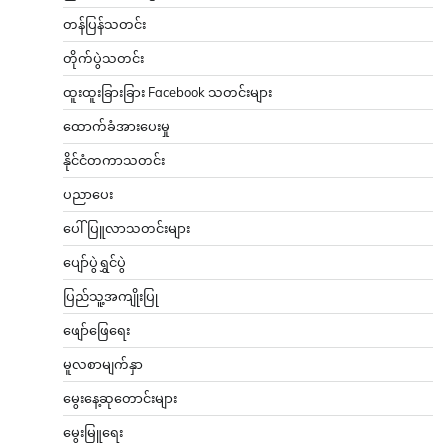
တန်ပြန်သတင်း
တိုက်ပွဲသတင်း
ထူးထူးခြားခြား Facebook သတင်းများ
ထောက်ခံအားပေးမှု
နိုင်ငံတကာသတင်း
ပညာပေး
ပေါ်ပြူလာသတင်းများ
ပျော်ပွဲရွှင်ပွဲ
ပြည်သူ့အကျိုးပြု
ဖျော်ဖြေရေး
မူလစာမျက်နှာ
မွေးနေ့ဆုတောင်းများ
မွေးမြူရေး