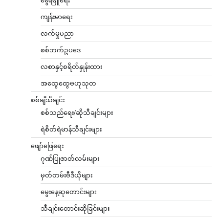
ကျန်းမာရေး
လက်မှုပညာ
စစ်ဘက်ဥပဒေ
လစာနှင့်စရိတ်နှုန်းထား
အထွေထွေဗဟုသုတ
စစ်ချီသီချင်း
စစ်သည်ရေး/ဆိုသီချင်းများ
ရဲစိတ်ရဲမာန်သီချင်းများ
ဖျော်ဖြေရေး
ဂုဏ်ပြုဇာတ်လမ်းများ
မှတ်တမ်းဗီဒီယိုများ
မွေးနေ့ဆုတောင်းများ
သီချင်းတောင်းဆိုခြင်းများ