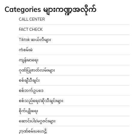
Categories များကဏ္ဍအလိုက်
CALL CENTER
FACT CHECK
Tiktok ဆယ်လီများ
ကံစမ်းမဲ
ကျန်းမာရေး
ဂုဏ်ပြုဇာတ်လမ်းများ
စစ်ချီသီချင်း
စစ်ဘက်ဥပဒေ
စစ်သည်ရေး/ဆိုသီချင်းများ
စိုက်ပျိုးရေး
ဆောင်းပါး/မဂ္ဂဇင်းများ
ဉာဏ်စမ်းပဟေဠိ