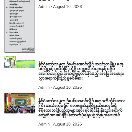
Admin
August 10, 2026
နိုင်ငံတော်သမ္မတ ဦးမင်းအောင်လှိုင် ဟင်္သာတမြို့၊ မအူ
ပင်မြို့နှင့် ပုသိမ်မြို့တို့ရှိ တက္ကသိုလ်များနှင့် ခရိုင်
အားကစားကွင်းအဆင့်မြှင့်တင်နိုင်မည့် အခြေအနေများ
သွားရောက်ကြည့်ရှုစစ်ဆေး
Admin
August 10, 2026
နိုင်ငံတော်သမ္မတ ဦးမင်းအောင်လှိုင် ဧရာဝတီတိုင်းဒေသ
ကြီး ဟင်္သာတခရိုင်၊ လေးမျက်နှာမြို့နယ်အတွင်းရှိ
ရေဘေးသင့်ပြည်သူများအား ရင်းရင်းနှီးနှီးသွားရောက်
တွေ့ဆုံအားပေးပြီး ထောက်ပံ့ရေးပစ္စည်းများပေးအပ်
Admin
August 10, 2026