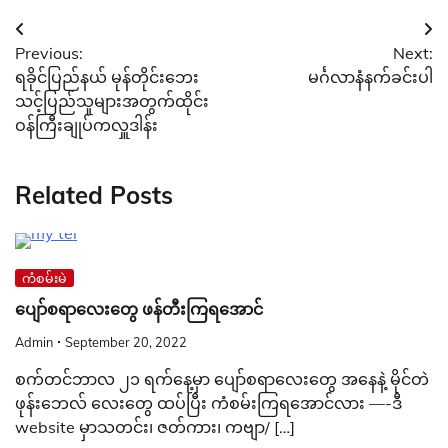
Post
Previous:
Next:
navigation
ရခိုင်ပြည်နယ် မုန်တိုင်းဘေး
မင်္ဂလာနံနက်ခင်းပါ
သင့်ပြည်သူများအတွက်ထိုင်း
ဝန်ကြီးချုပ်ကလှူဒါန်း
Related Posts
ကံစမ်းမဲ
ပျော်စရာလေးတွေ ဖန်တီးကြရအောင်
Admin
September 20, 2022
စက်တင်ဘာလ ၂၁ ရက်နေ့မှာ ပျော်စရာလေးတွေ အနေနဲ့ မိုင်တဲ
ဖုန်းဘေလ် လေးတွေ ထပ်ပြီး ကံစမ်းကြရအောင်လား —-ဒီ
website မှာသတင်း၊ ဇတ်ကား၊ ကဗျာ/ […]