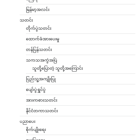
မြန်မာ့အလင်း
သတင်း
တိုက်ပွဲသတင်း
ထောက်ခံအားပေးမှု
တန်ပြန်သတင်း
သကသအကွဲအပြဲ
သူတို့ပြောတဲ့ သူတို့အကြောင်း
ပြည်သူ့အကျိုးပြု
ပျော်ပွဲရွှင်ပွဲ
အားကစားသတင်း
နိုင်ငံတကာသတင်း
ပညာပေး
စိုက်ပျိုးရေး
မွေးမြူရေး