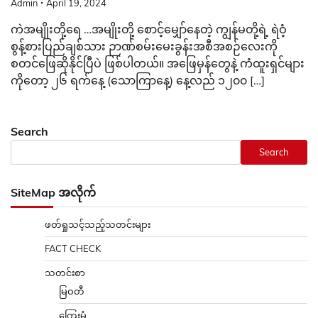
Admin
April 19, 2024
ကဲအမျိုးတို့ရေ …အမျိုးတို့ စောင့်မျှော်နေတဲ့ ကျွန်မတို့ရဲ့ ရဲဝံ့
စွန့်စားပြည်ချစ်သား ဉာဏ်စမ်းမေးခွန်းအစီအစဉ်လေးကို
စတင်ဖြေဆိုနိုင်ပြီပဲ ဖြစ်ပါတယ်။ အဖြေမှန်တွေနဲ့ ကံထူးရှင်များ
ကိုတော့ ၂၆ ရက်နေ့ (သောကြာနေ့) နေ့လည် ၁၂၀၀ […]
Search
Search
SiteMap အလိုက်
ဖတ်ရှုသင့်သည့်သတင်းများ
FACT CHECK
သတင်းစာ
မြဝတီ
ကြေးမုံ