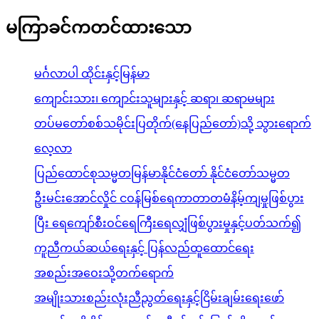
မကြာခင်ကတင်ထားသော
မင်္ဂလာပါ ထိုင်းနှင့်မြန်မာ
ကျောင်းသား၊ ကျောင်းသူများနှင့် ဆရာ၊ ဆရာမများ
တပ်မတော်စစ်သမိုင်းပြတိုက်(နေပြည်တော်)သို့ သွားရောက်
လေ့လာ
ပြည်ထောင်စုသမ္မတမြန်မာနိုင်ငံတော် နိုင်ငံတော်သမ္မတ
ဦးမင်းအောင်လှိုင် ငဝန်မြစ်ရေကာတာတမံနိမ့်ကျမှုဖြစ်ပွား
ပြီး ရေကျော်စီးဝင်ရေကြီးရေလျှံဖြစ်ပွားမှုနှင့်ပတ်သက်၍
ကူညီကယ်ဆယ်ရေးနှင့် ပြန်လည်ထူထောင်ရေး
အစည်းအဝေးသို့တက်ရောက်
အမျိုးသားစည်းလုံးညီညွတ်ရေးနှင့်ငြိမ်းချမ်းရေးဖော်