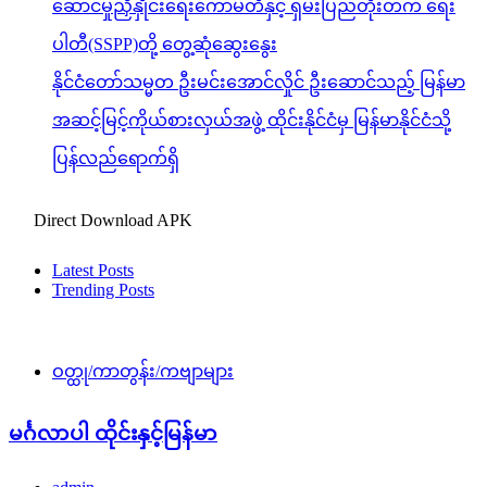
ဆောင်မှုညှိနှိုင်းရေးကော်မတီနှင့် ရှမ်းပြည်တိုးတက် ရေး
ပါတီ(SSPP)တို့ တွေ့ဆုံဆွေးနွေး
နိုင်ငံတော်သမ္မတ ဦးမင်းအောင်လှိုင် ဦးဆောင်သည့် မြန်မာ
အဆင့်မြင့်ကိုယ်စားလှယ်အဖွဲ့ ထိုင်းနိုင်ငံမှ မြန်မာနိုင်ငံသို့
ပြန်လည်ရောက်ရှိ
Direct Download APK
Latest Posts
Trending Posts
ဝတ္ထု/ကာတွန်း/ကဗျာများ
မင်္ဂလာပါ ထိုင်းနှင့်မြန်မာ