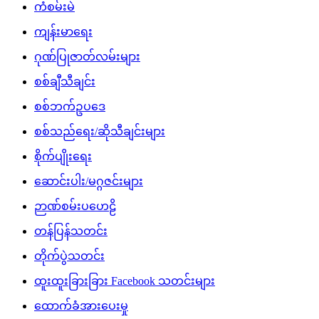
ကံစမ်းမဲ
ကျန်းမာရေး
ဂုဏ်ပြုဇာတ်လမ်းများ
စစ်ချီသီချင်း
စစ်ဘက်ဥပဒေ
စစ်သည်ရေး/ဆိုသီချင်းများ
စိုက်ပျိုးရေး
ဆောင်းပါး/မဂ္ဂဇင်းများ
ဉာဏ်စမ်းပဟေဠိ
တန်ပြန်သတင်း
တိုက်ပွဲသတင်း
ထူးထူးခြားခြား Facebook သတင်းများ
ထောက်ခံအားပေးမှု