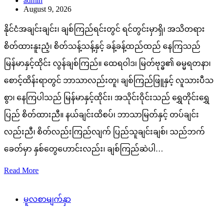
admin
August 9, 2026
နိုင်ငံအချင်းချင်း၊ ချစ်ကြည်ရင်းတွင် ရင်တွင်းမှာရှိ၊ အသိတရား
စိတ်ထားနူးညံ့၊ စိတ်သန့်သန့်နှင့် ခန့်ခန့်ထည်ထည် နေကြသည်
မြန်မာနှင့်ထိုင်း လွန်ချစ်ကြည်။ ထေရဝါဒ၊ မြတ်ဗုဒ္ဓ၏ ဓမ္မရတနာ၊
စောင့်ထိန်းရာတွင် ဘာသာလည်းတူ၊ ချစ်ကြည်ဖြူနှင့် လူသားပီသ
စွာ၊ နေကြပါသည် မြန်မာနှင့်ထိုင်း၊ အသိုင်းဝိုင်းသည် ရွှေတိုင်းရွှေ
ပြည် စိတ်ထားညီ။ နယ်ချင်းထိစပ်၊ ဘာသာမြတ်နှင့် တပ်ချင်း
လည်းညီ၊ စိတ်လည်းကြည်လျက် ပြည်သူချင်းချစ်၊ သည်ဘက်
ခေတ်မှာ နှစ်တွေဟောင်းလည်း၊ ချစ်ကြည်ဆဲပါ…
Read More
မူလစာမျက်နှာ