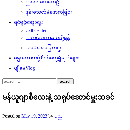
ဉာဏ်စမ်းပဟေဠိ
ဖုန်းဘေလ်မဲဖောက်ခြင်း
ရင်ဖွင့်ဆွေးနွေး
Call Center
သတင်းစကားပေးပို့ရန်
အမေး/အဖြေကဏ္ဍ
ရွေးကောက်ပွဲစိစစ်တွေ့ရှိချက်များ
ပျိုမေVlog
Search
for:
မန်ယူဂျာစီလေးနဲ့ သရုပ်ဆောင်မှူးသခင်
Posted on
May 19, 2023
by
ပုည