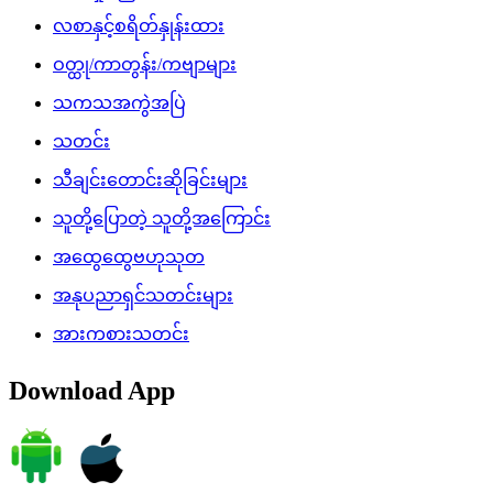
လစာနှင့်စရိတ်နှုန်းထား
ဝတ္ထု/ကာတွန်း/ကဗျာများ
သကသအကွဲအပြဲ
သတင်း
သီချင်းတောင်းဆိုခြင်းများ
သူတို့ပြောတဲ့ သူတို့အကြောင်း
အထွေထွေဗဟုသုတ
အနုပညာရှင်သတင်းများ
အားကစားသတင်း
Download App