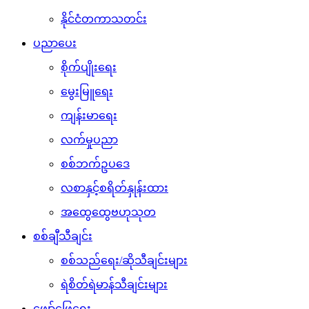
နိုင်ငံတကာသတင်း
ပညာပေး
စိုက်ပျိုးရေး
မွေးမြူရေး
ကျန်းမာရေး
လက်မှုပညာ
စစ်ဘက်ဥပဒေ
လစာနှင့်စရိတ်နှုန်းထား
အထွေထွေဗဟုသုတ
စစ်ချီသီချင်း
စစ်သည်ရေး/ဆိုသီချင်းများ
ရဲစိတ်ရဲမာန်သီချင်းများ
ဖျော်ဖြေရေး