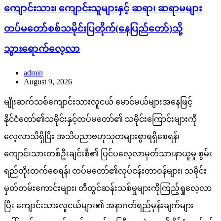
ကျောင်းသား၊ ကျောင်းသူများနှင့် ဆရာ၊ ဆရာမများ
တပ်မတော်စစ်သမိုင်းပြတိုက်(နေပြည်တော်)သို့
သွားရောက်လေ့လာ
admin
August 9, 2026
မျိုးဆက်သစ်ကျောင်းသားလူငယ် မောင်မယ်များအနေဖြင့်
နိုင်ငံတော်၏သမိုင်းနှင့်တပ်မတော်၏ သမိုင်းကြောင်းများကို
လေ့လာသိရှိပြီး အသိပညာဗဟုသုတများစွာရရှိစေရန်၊
ကျောင်းသားတစ်ဦးချင်းစီ၏ ပြင်ပလေ့လာမှတ်သားနာယူမှု စွမ်း
ရည်တိုးတက်စေရန်၊ တပ်မတော်၏လုပ်ငန်းတာဝန်များ၊ သမိုင်း
မှတ်တမ်းကောင်းများ၊ တီထွင်ဆန်းသစ်မှုများကိုကြည့်ရှုလေ့လာ
ပြီး ကျောင်းသားလူငယ်များ၏ အနာဂတ်ရည်မှန်းချက်များ