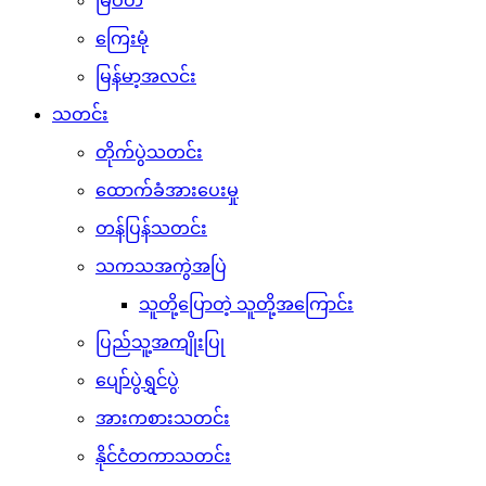
မြဝတီ
ကြေးမုံ
မြန်မာ့အလင်း
သတင်း
တိုက်ပွဲသတင်း
ထောက်ခံအားပေးမှု
တန်ပြန်သတင်း
သကသအကွဲအပြဲ
သူတို့ပြောတဲ့ သူတို့အကြောင်း
ပြည်သူ့အကျိုးပြု
ပျော်ပွဲရွှင်ပွဲ
အားကစားသတင်း
နိုင်ငံတကာသတင်း