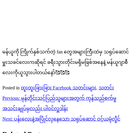
မန်ယူကို ကြိုက်နှစ်သက်တဲ့ fan တွေအများကြီးထဲမှ သရုပ်ဆောင်
မှူးသခင်လေးကဆိုရင် ခရီးသွားတိုင်းမရှိမဖြစ်အနေနဲ့ မန်ယူဂျာစီ
လေးကိုယူသွားပါတယ်နော်🥰🥰🥰
Posted in
ထူးထူးခြားခြား Facebook သတင်းများ
,
သတင်း
Post
Previous:
မုန်တိုင်းသင့်ပြည်သူများအတွက် ကုန်သည်စက်မှု
navigation
အသင်းချုပ်မှလည်း ပါဝင်လှူဒါန်း
Next:
ပန်းလေးနဲ့အပြိုင်လှနေသော သရုပ်ဆောင် ဝင့်ယမုံလှိုင်