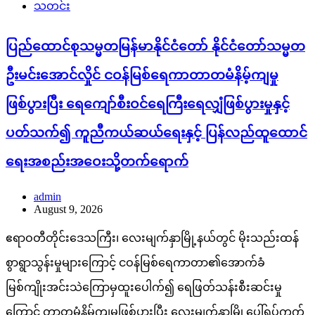
သတင်း
ပြည်ထောင်စုသမ္မတမြန်မာနိုင်ငံတော် နိုင်ငံတော်သမ္မတ
ဦးမင်းအောင်လှိုင် ငဝန်မြစ်ရေကာတာတမံနိမ့်ကျမှု
ဖြစ်ပွားပြီး ရေကျော်စီးဝင်ရေကြီးရေလျှံဖြစ်ပွားမှုနှင့်
ပတ်သက်၍ ကူညီကယ်ဆယ်ရေးနှင့် ပြန်လည်ထူထောင်
ရေးအစည်းအဝေးသို့တက်ရောက်
admin
August 9, 2026
ဧရာဝတီတိုင်းဒေသကြီး၊ လေးမျက်နှာမြို့နယ်တွင် မိုးသည်းထန်
စွာရွာသွန်းမှုများကြောင့် ငဝန်မြစ်ရေကာတာ၏အောက်ခံ
မြစ်ကျိုးအင်းသဲကြောမှထူးပေါက်၍ ရေဖြတ်သန်းစီးဆင်းမှု
ကြောင့် တာတမံနိမ့်ကျမှုဖြစ်ပွားပြီး လေးမျက်နှာမြို့ပေါ်ရပ်ကွက်