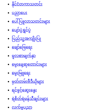
နိုင်ငံတကာသတင်း
ပညာပေး
ပေါ်ပြူလာသတင်းများ
ပျော်ပွဲရွှင်ပွဲ
ပြည်သူ့အကျိုးပြု
ဖျော်ဖြေရေး
မူလစာမျက်နှာ
မွေးနေ့ဆုတောင်းများ
မွေးမြူရေး
မှတ်တမ်းဗီဒီယိုများ
ရင်ဖွင့်ဆွေးနွေး
ရဲစိတ်ရဲမန်သီချင်းများ
လက်မှုပညာ