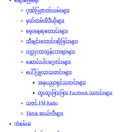
ဂုဏ်ပြုဇာတ်လမ်းများ
မှတ်တမ်းဗီဒီယိုများ
မွေးနေ့ဆုတောင်းများ
သီချင်းတောင်းဆိုခြင်းများ
ဝတ္ထု/ကာတွန်း/ကဗျာများ
ဆောင်းပါး/မဂ္ဂဇင်းများ
ပေါ်ပြူလာသတင်းများ
အနုပညာရှင်သတင်းများ
ထူးထူးခြားခြား Facebook သတင်းများ
သဇင် FM Radio
Tiktok ဆယ်လီများ
ကံစမ်းမဲ