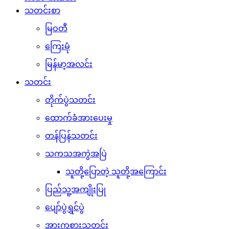
သတင်းစာ
မြဝတီ
ကြေးမုံ
မြန်မာ့အလင်း
သတင်း
တိုက်ပွဲသတင်း
ထောက်ခံအားပေးမှု
တန်ပြန်သတင်း
သကသအကွဲအပြဲ
သူတို့ပြောတဲ့ သူတို့အကြောင်း
ပြည်သူ့အကျိုးပြု
ပျော်ပွဲရွှင်ပွဲ
အားကစားသတင်း