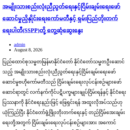
အမျိုးသားစည်းလုံးညီညွတ်ရေးနှင့်ငြိမ်းချမ်းရေးဖော်
ဆောင်မှုညှိနှိုင်းရေးကော်မတီနှင့် ရှမ်းပြည်တိုးတက်
ရေးပါတီ(SSPP)တို့ တွေ့ဆုံဆွေးနွေး
admin
August 8, 2026
ပြည်ထောင်စုသမ္မတမြန်မာနိုင်ငံတော် နိုင်ငံတော်သမ္မတဦးဆောင်
သည့် အမျိုးသားစည်းလုံးညီညွတ်ရေးနှင့်ငြိမ်းချမ်းရေးဖော်
ဆောင်မှုဗဟိုကော်မတီသည် ငြိမ်းချမ်းရေးလုပ်ငန်းစဉ်များဖော်
ဆောင်ရာတွင် လက်နက်ကိုင်ပဋိပက္ခများချုပ်ငြိမ်းရန်နှင့် နိုင်ငံရေး
ပြဿနာကို နိုင်ငံရေးနည်းဖြင့် ဖြေရှင်းရန် အထူးလိုအပ်သည်ဟု
ယုံကြည်ပြီး နိုင်ငံတော်ဖွံ့ဖြိုးတိုးတက်ရေးနှင့် တည်ငြိမ်အေးချမ်း
ရေးတို့အတွက် ငြိမ်းချမ်းရေးလုပ်ငန်းစဉ်များအား အကောင်