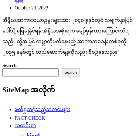
October 23, 2023
အိန္ဒိယအာကာသယာဉ်မှူးများအား ၂၀၄၀ ခုနှစ်တွင် လမျက်နှာပြင်
ပေါ်သို့ ခြေချနိုင်ရန် အိန္ဒိယအစိုးရက မျှော်မှန်းထားကြောင်းသိရ
သည်။ ထို့အပြင် ကမ္ဘာကိုပတ်နေမည့် အာကာသစခန်းတစ်ခုကို
၂၀၃၅ ခုနှစ်တွင် တည်ဆောက်ရန်ကိုလည်း စီစဉ်နေသည်။
Search
Search
SiteMap အလိုက်
ဖတ်ရှုသင့်သည့်သတင်းများ
FACT CHECK
သတင်းစာ