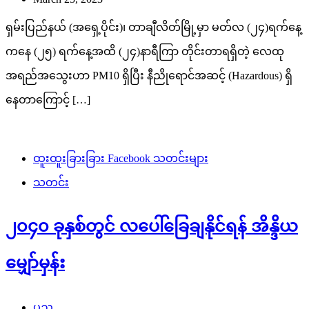
ရှမ်းပြည်နယ် (အရှေ့ပိုင်း)၊ တာချီလိတ်မြို့မှာ မတ်လ (၂၄)ရက်နေ့
ကနေ (၂၅) ရက်နေ့အထိ (၂၄)နာရီကြာ တိုင်းတာရရှိတဲ့ လေထု
အရည်အသွေးဟာ PM10 ရှိပြီး နီညိုရောင်အဆင့် (Hazardous) ရှိ
နေတာကြောင့် […]
ထူးထူးခြားခြား Facebook သတင်းများ
သတင်း
၂၀၄၀ ခုနှစ်တွင် လပေါ်ခြေချနိုင်ရန် အိန္ဒိယ
မျှော်မှန်း
ပုည