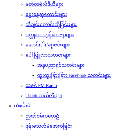
မှတ်တမ်းဗီဒီယိုများ
မွေးနေ့ဆုတောင်းများ
သီချင်းတောင်းဆိုခြင်းများ
ဝတ္ထု/ကာတွန်း/ကဗျာများ
ဆောင်းပါး/မဂ္ဂဇင်းများ
ပေါ်ပြူလာသတင်းများ
အနုပညာရှင်သတင်းများ
ထူးထူးခြားခြား Facebook သတင်းများ
သဇင် FM Radio
Tiktok ဆယ်လီများ
ကံစမ်းမဲ
ဉာဏ်စမ်းပဟေဠိ
ဖုန်းဘေလ်မဲဖောက်ခြင်း