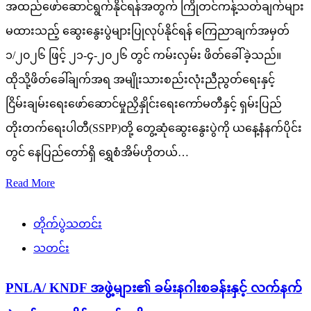
အထည်ဖော်ဆောင်ရွက်နိုင်ရန်အတွက် ကြိုတင်ကန့်သတ်ချက်များ
မထားသည့် ဆွေးနွေးပွဲများပြုလုပ်နိုင်ရန် ကြေညာချက်အမှတ်
၁/၂၀၂၆ ဖြင့် ၂၁-၄-၂၀၂၆ တွင် ကမ်းလှမ်း ဖိတ်ခေါ်ခဲ့သည်။
ထိုသို့ဖိတ်ခေါ်ချက်အရ အမျိုးသားစည်းလုံးညီညွတ်ရေးနှင့်
ငြိမ်းချမ်းရေးဖော်ဆောင်မှုညှိနှိုင်းရေးကော်မတီနှင့် ရှမ်းပြည်
တိုးတက်ရေးပါတီ(SSPP)တို့ တွေ့ဆုံဆွေးနွေးပွဲကို ယနေ့နံနက်ပိုင်း
တွင် နေပြည်တော်ရှိ ရွှေစံအိမ်ဟိုတယ်…
Read More
တိုက်ပွဲသတင်း
သတင်း
PNLA/ KNDF အဖွဲ့များ၏ ခမ်းနဂါးစခန်းနှင့် လက်နက်