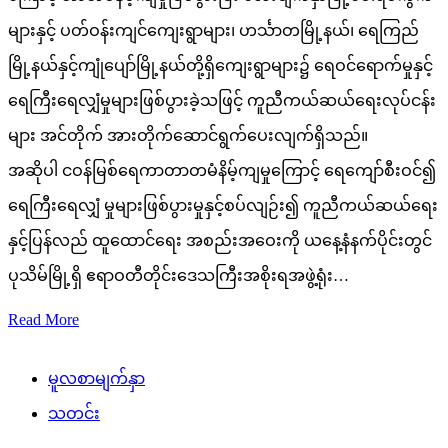
များနှင့် ပတ်ဝန်းကျင်ကျေးရွာများ၊ ဟင်္သာတမြို့နယ်၊ ရေကြည်
မြို့နယ်နှင့်ကျုံပျော်မြို့နယ်တို့ရှိကျေးရွာများ၌ ရေဝင်ရောက်မှုနှင့်
ရေကြီးရေလျှံမှုများဖြစ်ပွားခဲ့သဖြင့် ကူညီကယ်ဆယ်ရေးလုပ်ငန်း
များ အင်တိုက် အားတိုက်ဆောင်ရွက်ပေးလျက်ရှိသည်။
အဆိုပါ ငဝန်မြစ်ရေကာတာတမံနိမ့်ကျမှုကြောင့် ရေကျော်စီးဝင်၍
ရေကြီးရေလျှံ မှုများဖြစ်ပွားမှုနှင့်စပ်လျဉ်း၍ ကူညီကယ်ဆယ်ရေး
နှင့်ပြန်လည် ထူထောင်ရေး အစည်းအဝေးကို ယနေ့နံနက်ပိုင်းတွင်
ပုသိမ်မြို့ရှိ ဧရာဝတီတိုင်းဒေသကြီးအစိုးရအဖွဲ့ရုံး…
Read More
မူလစာမျက်နှာ
သတင်း