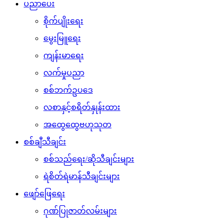
ပညာပေး
စိုက်ပျိုးရေး
မွေးမြူရေး
ကျန်းမာရေး
လက်မှုပညာ
စစ်ဘက်ဥပဒေ
လစာနှင့်စရိတ်နှုန်းထား
အထွေထွေဗဟုသုတ
စစ်ချီသီချင်း
စစ်သည်ရေး/ဆိုသီချင်းများ
ရဲစိတ်ရဲမာန်သီချင်းများ
ဖျော်ဖြေရေး
ဂုဏ်ပြုဇာတ်လမ်းများ