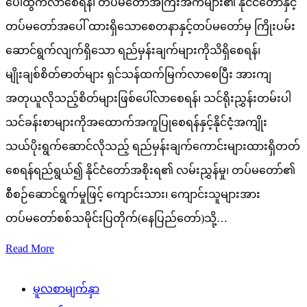
ပေါ်ထွက်လာစေရန်၊ တပ်မတော်အကြီးအကဲများ၏ နိုင်ငံတော်နှင့်
တပ်မတော်အပေါ် ထားရှိသောစေတနာနှင့်တပ်မတော်မှ ကြိုးပမ်း
ဆောင်ရွက်လျက်ရှိသော ရည်မှန်းချက်များကိုသိရှိစေရန်၊
မျိုးချစ်စိတ်ဓာတ်များ ရှင်သန်ထက်မြက်လာစေပြီး အားကျ
အတုယူလိုသည့်စိတ်များဖြစ်ပေါ်လာစေရန်၊ သင်ရိုးညွှန်းတမ်းပါ
သင်ခန်းစာများကိုအထောက်အကူပြုစေရန်နှင့်နိုင်ငံ့အကျိုး
သယ်ပိုးရွက်ဆောင်လိုသည့် ရည်မှန်းချက်ကောင်းများထားရှိတတ်
စေရန်ရည်ရွယ်၍ နိုင်ငံတော်အစိုးရ၏ လမ်းညွှန်မှု၊ တပ်မတော်၏
စီစဉ်ဆောင်ရွက်မှုဖြင့် ကျောင်းသား၊ ကျောင်းသူများအား
တပ်မတော်စစ်သမိုင်းပြတိုက်(နေပြည်တော်)သို့…
Read More
မူလစာမျက်နှာ