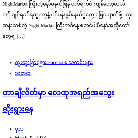
NightMarket ကြီးတဲ့နော်မနက်ဖြန် တစ်ရက်ပဲ ကျန်တော့တယ်
နော်.ချစ်ရခင်ရသူတွေနဲ့ ပင်ပန်းနွမ်းနယ်မှုတွေ ဖြေဖျောက်ဖို့ ..လှပ
ဆန်းသစ်တဲ့ Night Market ကြီးကဒီနေ့ စတင်ပါပီနော်အဆိုတော်
တွေရဲ့ […]
ထူးထူးခြားခြား Facebook သတင်းများ
သတင်း
တာချီလိတ်မှာ လေထုအရည်အသွေး
ဆိုးရွားနေ
ပုည
March 25, 2023