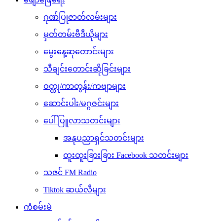
ဂုဏ်ပြုဇာတ်လမ်းများ
မှတ်တမ်းဗီဒီယိုများ
မွေးနေ့ဆုတောင်းများ
သီချင်းတောင်းဆိုခြင်းများ
ဝတ္ထု/ကာတွန်း/ကဗျာများ
ဆောင်းပါး/မဂ္ဂဇင်းများ
ပေါ်ပြူလာသတင်းများ
အနုပညာရှင်သတင်းများ
ထူးထူးခြားခြား Facebook သတင်းများ
သဇင် FM Radio
Tiktok ဆယ်လီများ
ကံစမ်းမဲ