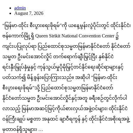
ဗန်ကောက်မြို့ရှိ Queen Sirikit National Convention Center ၌
ကျင်းပပြုလုပ်ရာ ပြည်ထောင်စုသမ္မတမြန်မာနိုင်ငံတော် နိုင်ငံတော်
သမ္မတ ဦးမင်းအောင်လှိုင် တက်ရောက်ချီးမြှင့်ပြီး နှစ်နိုင်ငံ
ရင်းနှီးမြှုပ်နှံမှုနှင့် ကုန်သွယ်မှုပိုမိုမြှင့်တင်နိုင်ရေးဆိုင်ရာများနှင့်
ပတ်သက်၍ မိန့်ခွန်းပြောကြားသည်။ အဆိုပါ “မြန်မာ-ထိုင်း
စီးပွားရေးဖိုရမ်”သို့ ပြည်ထောင်စုသမ္မတမြန်မာနိုင်ငံတော်
နိုင်ငံတော်သမ္မတ ဦးမင်းအောင်လှိုင်နှင့်အတူ ခရီးစဉ်တွင်လိုက်ပါ
လာသည့် မြန်မာအဆင့်မြင့်ကိုယ်စားလှယ်အဖွဲ့ဝင်များ၊ ထိုင်းနိုင်ငံ
ဝန်ကြီးချုပ် မစ္စတာ အနုထင် ချာဝီရကွန် နှင့် ထိုင်းနိုင်ငံအစိုးရအဖွဲ့
မှတာဝန်ရှိသူများ၊ …
Read More