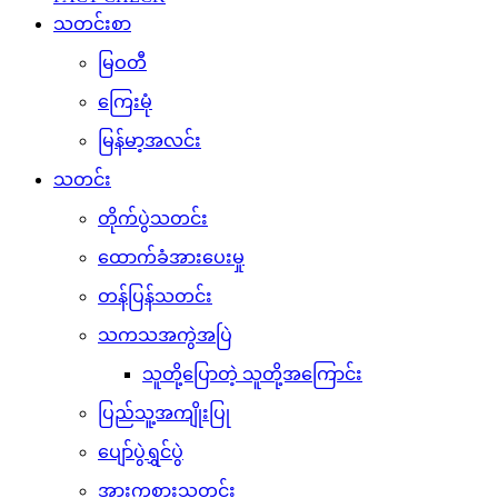
မြန်မာ့အလင်း
သတင်း
တိုက်ပွဲသတင်း
ထောက်ခံအားပေးမှု
တန်ပြန်သတင်း
သကသအကွဲအပြဲ
သူတို့ပြောတဲ့ သူတို့အကြောင်း
ပြည်သူ့အကျိုးပြု
ပျော်ပွဲရွှင်ပွဲ
အားကစားသတင်း
နိုင်ငံတကာသတင်း
ပညာပေး
စိုက်ပျိုးရေး