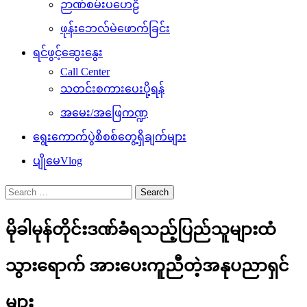
ဉာဏ်စမ်းပဟေဠိ
ဖုန်းဘေလ်မဲဖောက်ခြင်း
ရင်ဖွင့်ဆွေးနွေး
Call Center
သတင်းစကားပေးပို့ရန်
အမေး/အဖြေကဏ္ဍ
ရွေးကောက်ပွဲစိစစ်တွေ့ရှိချက်များ
ပျိုမေVlog
Search
for:
မိုခါမုန်တိုင်းဒဏ်ခံရသည့်ပြည်သူများထံ
သွားရောက် အားပေးကူညီတဲ့အနုပညာရှင်
များ