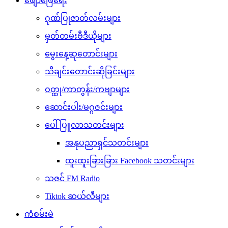
မွေးနေ့ဆုတောင်းများ
သီချင်းတောင်းဆိုခြင်းများ
ဝတ္ထု/ကာတွန်း/ကဗျာများ
ဆောင်းပါး/မဂ္ဂဇင်းများ
ပေါ်ပြူလာသတင်းများ
အနုပညာရှင်သတင်းများ
ထူးထူးခြားခြား Facebook သတင်းများ
သဇင် FM Radio
Tiktok ဆယ်လီများ
ကံစမ်းမဲ
ဉာဏ်စမ်းပဟေဠိ
ဖုန်းဘေလ်မဲဖောက်ခြင်း
ရင်ဖွင့်ဆွေးနွေး