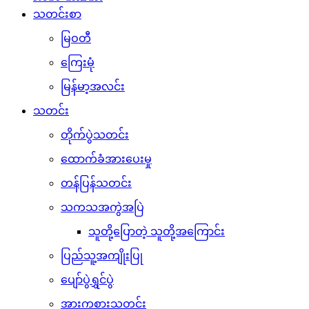
သတင်းစာ
မြဝတီ
ကြေးမုံ
မြန်မာ့အလင်း
သတင်း
တိုက်ပွဲသတင်း
ထောက်ခံအားပေးမှု
တန်ပြန်သတင်း
သကသအကွဲအပြဲ
သူတို့ပြောတဲ့ သူတို့အကြောင်း
ပြည်သူ့အကျိုးပြု
ပျော်ပွဲရွှင်ပွဲ
အားကစားသတင်း