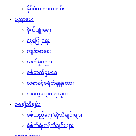
မွေးမြူရေး
ကျန်းမာရေး
လက်မှုပညာ
စစ်ဘက်ဥပဒေ
လစာနှင့်စရိတ်နှုန်းထား
အထွေထွေဗဟုသုတ
စစ်ချီသီချင်း
စစ်သည်ရေး/ဆိုသီချင်းများ
ရဲစိတ်ရဲမာန်သီချင်းများ
ဖျော်ဖြေရေး
ဂုဏ်ပြုဇာတ်လမ်းများ
မှတ်တမ်းဗီဒီယိုများ