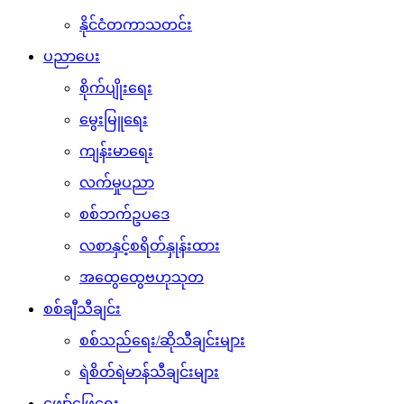
နိုင်ငံတကာသတင်း
ပညာပေး
စိုက်ပျိုးရေး
မွေးမြူရေး
ကျန်းမာရေး
လက်မှုပညာ
စစ်ဘက်ဥပဒေ
လစာနှင့်စရိတ်နှုန်းထား
အထွေထွေဗဟုသုတ
စစ်ချီသီချင်း
စစ်သည်ရေး/ဆိုသီချင်းများ
ရဲစိတ်ရဲမာန်သီချင်းများ
ဖျော်ဖြေရေး