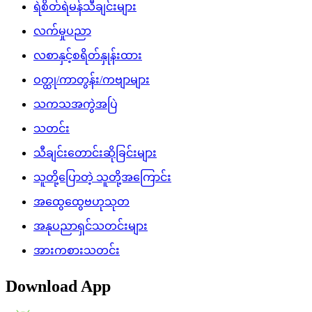
ဝတ္ထု/ကာတွန်း/ကဗျာများ
သကသအကွဲအပြဲ
သတင်း
သီချင်းတောင်းဆိုခြင်းများ
သူတို့ပြောတဲ့ သူတို့အကြောင်း
အထွေထွေဗဟုသုတ
အနုပညာရှင်သတင်းများ
အားကစားသတင်း
Download App
မကြာခင်ကတင်ထားသော