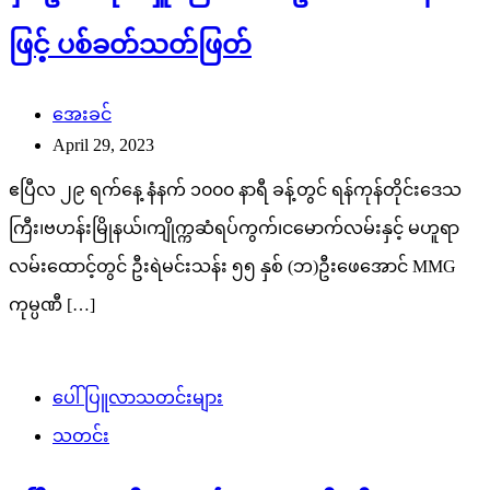
အေးခင်
April 29, 2023
ဧပြီလ ၂၉ ရက်နေ့ နံနက် ၁၀၀၀ နာရီ ခန့်တွင် ရန်ကုန်တိုင်းဒေသ
ကြီး၊ဗဟန်းမြိုနယ်၊ကျိုက္ကဆံရပ်ကွက်၊ငမောက်လမ်းနှင့် မဟူရာ
လမ်းထောင့်တွင် ဦးရဲမင်းသန်း ၅၅ နှစ် (ဘ)ဦးဖေအောင် MMG
ကုမ္ပဏီ […]
ပေါ်ပြူလာသတင်းများ
သတင်း
ဧပြီ ၂၁ ရက် တနင်္လာနေ့ မနက်ခင်းများ
admin
April 21, 2025