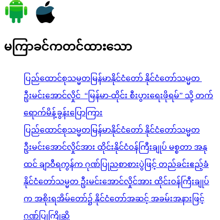
ပြည်ထောင်စုသမ္မတမြန်မာနိုင်ငံတော် နိုင်ငံတော်သမ္မတ
ဦးမင်းအောင်လှိုင် “မြန်မာ-ထိုင်း စီးပွားရေးဖိုရမ်” သို့ တက်
ရောက်မိန့်ခွန်းပြောကြား
ပြည်ထောင်စုသမ္မတမြန်မာနိုင်ငံတော် နိုင်ငံတော်သမ္မတ
ဦးမင်းအောင်လှိုင်အား ထိုင်းနိုင်ငံဝန်ကြီးချုပ် မစ္စတာ အနု
ထင် ချာဝီရကွန်က ဂုဏ်ပြုညစာစားပွဲဖြင့် တည်ခင်းဧည့်ခံ
နိုင်ငံတော်သမ္မတ ဦးမင်းအောင်လှိုင်အား ထိုင်းဝန်ကြီးချုပ်
က အစိုးရအိမ်တော်၌ နိုင်ငံတော်အဆင့် အခမ်းအနားဖြင့်
ဂုဏ်ပြုကြိုဆို
သတိပြုဖွယ် စုမဲအန္တရာယ်
🙏မင်္ဂလာနံနက်ခင်း မေတ္တာပို ဆုတောင်း🙏