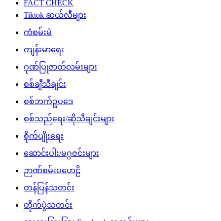
ကျန်းမာရေး
ဂုဏ်ပြုဇာတ်လမ်းများ
စစ်ချီသီချင်း
စစ်ဘက်ဥပဒေ
စစ်သည်ရေး/ဆိုသီချင်းများ
စိုက်ပျိုးရေး
ဆောင်းပါး/မဂ္ဂဇင်းများ
ဉာဏ်စမ်းပဟေဠိ
တန်ပြန်သတင်း
တိုက်ပွဲသတင်း
ထူးထူးခြားခြား Facebook သတင်းများ
ထောက်ခံအားပေးမှု
နိုင်ငံတကာသတင်း