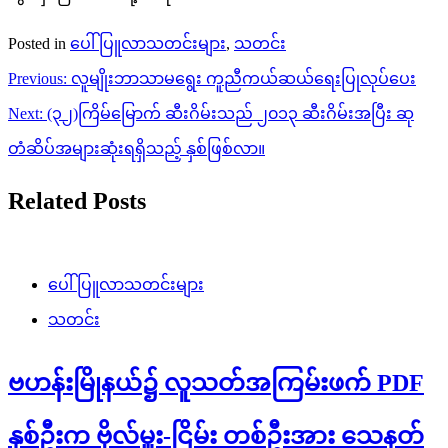
navigation
Next:
(၃၂)ကြိမ်မြောက် ဆီးဂိမ်းသည် ၂၀၁၃ ဆီးဂိမ်းအပြီး ဆု
တံဆိပ်အများဆုံးရရှိသည့် နှစ်ဖြစ်လာ။
Related Posts
ပေါ်ပြူလာသတင်းများ
သတင်း
ဗဟန်းမြိုနယ်၌ လူသတ်အကြမ်းဖက် PDF
နှစ်ဦးက ဗိုလ်မှူး-ငြိမ်း တစ်ဦးအား သေနတ်
ဖြင့် ပစ်ခတ်သတ်ဖြတ်