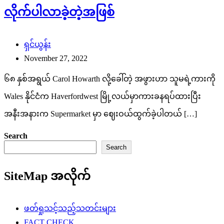
November 27, 2022
၆၈ နှစ်အရွယ် Carol Howarth လို့ခေါ်တဲ့ အဖွားဟာ သူမရဲ့ကားကို
Wales နိုင်ငံက Haverfordwest မြို့လယ်မှာကားခနရပ်ထားပြီး
အနီးအနားက Supermarket မှာ ဈေးဝယ်ထွက်ခဲ့ပါတယ် […]
Search
Search
SiteMap အလိုက်
ဖတ်ရှုသင့်သည့်သတင်းများ
FACT CHECK
သတင်းစာ
မြဝတီ
ကြေးမုံ