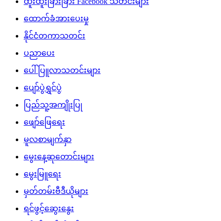
ပညာပေး
ပေါ်ပြူလာသတင်းများ
ပျော်ပွဲရွှင်ပွဲ
ပြည်သူ့အကျိုးပြု
ဖျော်ဖြေရေး
မူလစာမျက်နှာ
မွေးနေ့ဆုတောင်းများ
မွေးမြူရေး
မှတ်တမ်းဗီဒီယိုများ
ရင်ဖွင့်ဆွေးနွေး
ရဲစိတ်ရဲမန်သီချင်းများ
လက်မှုပညာ
လစာနှင့်စရိတ်နှုန်းထား