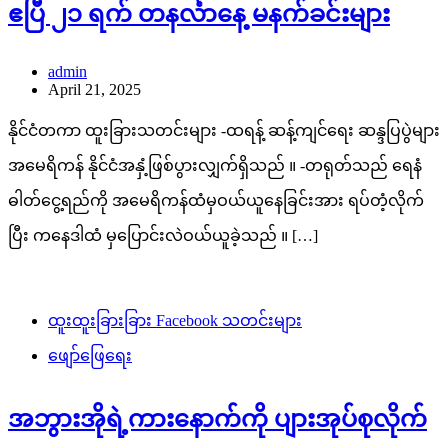
နိုင်ငံတကာ ထူးခြားသတင်းများ -ထရန့် ဆန့်ကျင်ရေး ဆန္ဒပြပွဲများ
အမေရိကန် နိုင်ငံအနှံ့ဖြစ်ပွားလျှက်ရှိသည် ။ -တရုတ်သည် ရေနံ
ဓါတ်ငွေ့ရည်ကို အမေရိကန်ထံမှဝယ်ယူနေခြင်းအား ရပ်တံ့လိုက်
ပြီး ကနေဒါထံ မှပြောင်းလဲဝယ်ယူခဲ့သည် ။ […]
ထူးထူးခြားခြား Facebook သတင်းများ
ဖျော်ဖြေရေး
အဘွားအိုရဲ့ကားနောက်ကို ပျားအုပ်စုလိုက်
လိုက်ပါလာခဲ့တဲ့အဖြစ်
ရှင်ယွန်း