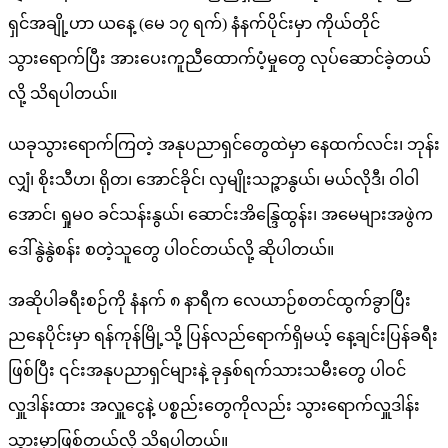
ယခုသွားရောက်ကြတဲ့ အနုပညာရှင်တွေထဲမှာ နေထက်လင်း၊ ဘုန်း
လျှံ၊ စိုးသီဟ၊ ရိုတ၊ အောင်ခိုင်၊ လှမျိုးသဉ္ဇာနွယ်၊ မယ်လိုဒီ၊ ဝါဝါ
အောင်၊ ရှုမဝ ခင်သန်းနွယ်၊ ဆောင်းအိန္ဒြေထွန်း၊ အမေများအဖွဲက
ဒေါ်နွဲနွဲစန်း စတဲ့သူတွေ ပါဝင်တယ်လို့ ဆိုပါတယ်။
အဆိုပါခရီးစဉ်ကို နံနက် ၈ နာရီက လေယာဉ်စတင်ထွက်ခွာပြီး
ညနေပိုင်းမှာ ရန်ကုန်မြို့သို့ ပြန်လည်ရောက်ရှိမယ့် နေ့ချင်းပြန်ခရီး
ဖြစ်ပြီး ၎င်းအနုပညာရှင်များနဲ့ ခုနှစ်ရက်သားသမီးတွေ ပါဝင်
လှူဒါန်းထား အလှူ‌ငွေနဲ့ ပစ္စည်းတွေကိုလည်း သွားရောက်လှူဒါန်း
သွားမှာဖြစ်တယ်လို့ သိရပါတယ်။
Posted in
ပေါ်ပြူလာသတင်းများ
,
သတင်း
Post
Previous:
လူမျိုးဘာသာမရွေး ကူညီကယ်ဆယ်ရေးပြုလုပ်ပေး