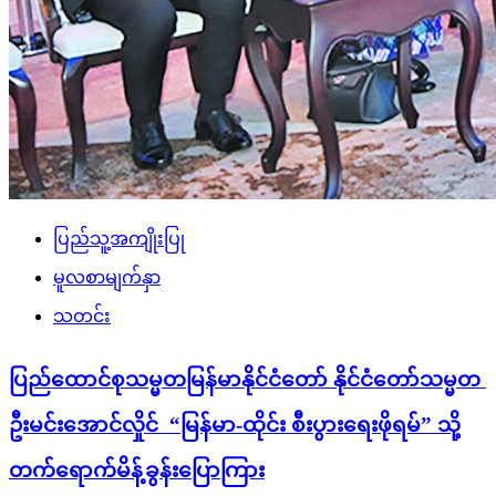
ပြည်သူ့အကျိုးပြု
မူလစာမျက်နှာ
သတင်း
ပြည်ထောင်စုသမ္မတမြန်မာနိုင်ငံတော် နိုင်ငံတော်သမ္မတ
ဦးမင်းအောင်လှိုင် “မြန်မာ-ထိုင်း စီးပွားရေးဖိုရမ်” သို့
တက်ရောက်မိန့်ခွန်းပြောကြား
admin
August 7, 2026
“မြန်မာ-ထိုင်း စီးပွားရေးဖိုရမ်”ကို ယနေ့မွန်းလွဲပိုင်းတွင် ထိုင်းနိုင်ငံ၊