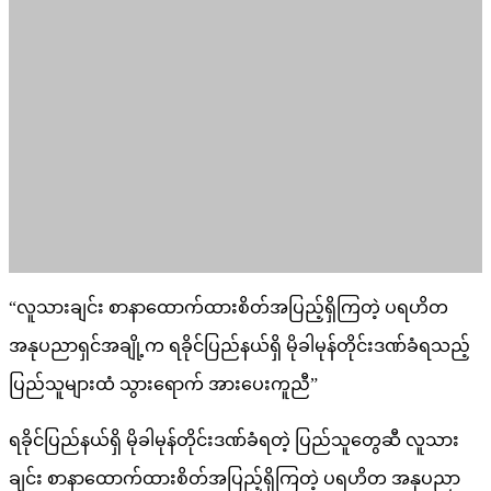
“လူသားချင်း စာနာထောက်ထားစိတ်အပြည့်ရှိကြတဲ့ ပရဟိတ
အနုပညာရှင်အချို့က ရခိုင်ပြည်နယ်ရှိ မိုခါမုန်တိုင်းဒဏ်ခံရသည့်
ပြည်သူများထံ သွားရောက် အားပေးကူညီ”
ရခိုင်ပြည်နယ်ရှိ မိုခါမုန်တိုင်းဒဏ်ခံရတဲ့ ပြည်သူတွေဆီ လူသား
ချင်း စာနာထောက်ထားစိတ်အပြည့်ရှိကြတဲ့ ပရဟိတ အနုပညာ
ရှင်အချို့ဟာ ယနေ့ (မေ ၁၇ ရက်) နံနက်ပိုင်းမှာ ကိုယ်တိုင်
သွားရောက်ပြီး အားပေးကူညီထောက်ပံ့မှုတွေ လုပ်ဆောင်ခဲ့တယ်
လို့ သိရပါတယ်။