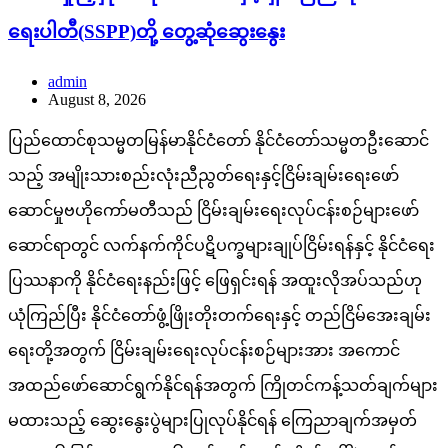
ရေးပါတီ(SSPP)တို့ တွေ့ဆုံဆွေးနွေး
admin
August 8, 2026
ပြည်ထောင်စုသမ္မတမြန်မာနိုင်ငံတော် နိုင်ငံတော်သမ္မတဦးဆောင်
သည့် အမျိုးသားစည်းလုံးညီညွတ်ရေးနှင့်ငြိမ်းချမ်းရေးဖော်
ဆောင်မှုဗဟိုကော်မတီသည် ငြိမ်းချမ်းရေးလုပ်ငန်းစဉ်များဖော်
ဆောင်ရာတွင် လက်နက်ကိုင်ပဋိပက္ခများချုပ်ငြိမ်းရန်နှင့် နိုင်ငံရေး
ပြဿနာကို နိုင်ငံရေးနည်းဖြင့် ဖြေရှင်းရန် အထူးလိုအပ်သည်ဟု
ယုံကြည်ပြီး နိုင်ငံတော်ဖွံ့ဖြိုးတိုးတက်ရေးနှင့် တည်ငြိမ်အေးချမ်း
ရေးတို့အတွက် ငြိမ်းချမ်းရေးလုပ်ငန်းစဉ်များအား အကောင်
အထည်ဖော်ဆောင်ရွက်နိုင်ရန်အတွက် ကြိုတင်ကန့်သတ်ချက်များ
မထားသည့် ဆွေးနွေးပွဲများပြုလုပ်နိုင်ရန် ကြေညာချက်အမှတ်