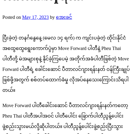
Posted on
May 17, 2023
by
အေးခင်
ပြီးခဲ့တဲ့ တနင်္ဂနွေနေ့ (မေလ ၁၄ ရက်) က ကျင်းပခဲ့တဲ့ ထိုင်းနိုင်ငံ
အထွေထွေရွေးကောက်ပွဲမှာ Move Forward ပါတီနဲ့ Pheu Thai
ပါတီတို့ မဲအများစုနဲ့ နိုင်ခဲ့ကြပေမဲ့ အတိုက်အခံပါတီဖြစ်တဲ့ Move
Forward ပါတီရဲ့ ခေါင်းဆောင် ပီတာလင်ဂျားရန်းနတ် ဝန်ကြီးချုပ်
ဖြစ်ဖို့အတွက် စစ်တပ်ထောက်ခံမှု လိုအပ်နေသေးကြောင်းသိရပါ
တယ်။
Move Forward ပါတီခေါင်းဆောင် ပီတာလင်ဂျားရန်းနတ်ကတော့
Pheu Thai ပါတီအပါအဝင် ပါတီပေါင်း ခြောက်ပါတီညွန့်ပေါင်း
ဖွဲ့စည်းသွားမယ်လို့ဆိုပါတယ်။ ပါတီညွန့်ပေါင်းဖွဲ့စည်းပြီးသွား