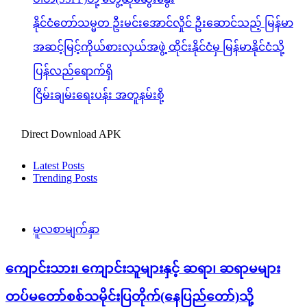
နိုင်ငံတော်သမ္မတ ဦးမင်းအောင်လှိုင် ဦးဆောင်သည့် မြန်မာ
အဆင့်မြင့်ကိုယ်စားလှယ်အဖွဲ့ ထိုင်းနိုင်ငံမှ မြန်မာနိုင်ငံသို့
ပြန်လည်ရောက်ရှိ
ငြိမ်းချမ်းရေးပန်း အတူနမ်းစို့
Direct Download APK
Latest Posts
Trending Posts
မူလစာမျက်နှာ
ကျောင်းသား၊ ကျောင်းသူများနှင့် ဆရာ၊ ဆရာမများ
တပ်မတော်စစ်သမိုင်းပြတိုက်(နေပြည်တော်)သို့