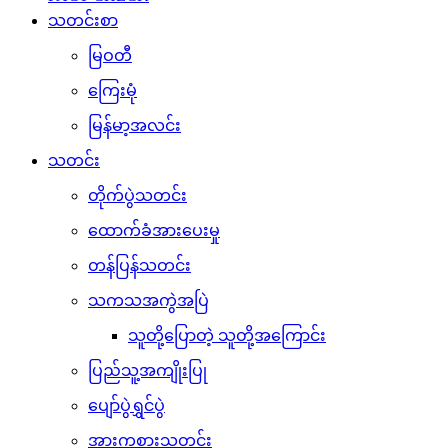
သတင်းစာ
မြဝတီ
ကြေးမုံ
မြန်မာ့အလင်း
သတင်း
တိုက်ပွဲသတင်း
ထောက်ခံအားပေးမှု
တန်ပြန်သတင်း
သကသအကွဲအပြဲ
သူတို့ပြောတဲ့ သူတို့အကြောင်း
ပြည်သူ့အကျိုးပြု
ပျော်ပွဲရွှင်ပွဲ
အားကစားသတင်း