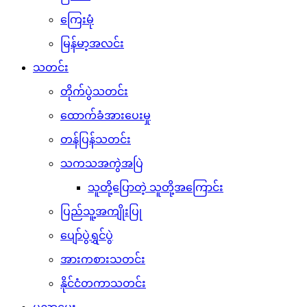
ကြေးမုံ
မြန်မာ့အလင်း
သတင်း
တိုက်ပွဲသတင်း
ထောက်ခံအားပေးမှု
တန်ပြန်သတင်း
သကသအကွဲအပြဲ
သူတို့ပြောတဲ့ သူတို့အကြောင်း
ပြည်သူ့အကျိုးပြု
ပျော်ပွဲရွှင်ပွဲ
အားကစားသတင်း
နိုင်ငံတကာသတင်း