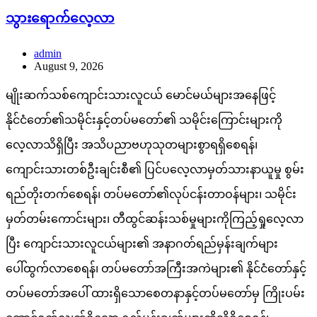
သွားရောက်လေ့လာ
admin
August 9, 2026
မျိုးဆက်သစ်ကျောင်းသားလူငယ် မောင်မယ်များအနေဖြင့်
နိုင်ငံတော်၏သမိုင်းနှင့်တပ်မတော်၏ သမိုင်းကြောင်းများကို
လေ့လာသိရှိပြီး အသိပညာဗဟုသုတများစွာရရှိစေရန်၊
ကျောင်းသားတစ်ဦးချင်းစီ၏ ပြင်ပလေ့လာမှတ်သားနာယူမှု စွမ်း
ရည်တိုးတက်စေရန်၊ တပ်မတော်၏လုပ်ငန်းတာဝန်များ၊ သမိုင်း
မှတ်တမ်းကောင်းများ၊ တီထွင်ဆန်းသစ်မှုများကိုကြည့်ရှုလေ့လာ
ပြီး ကျောင်းသားလူငယ်များ၏ အနာဂတ်ရည်မှန်းချက်များ
ပေါ်ထွက်လာစေရန်၊ တပ်မတော်အကြီးအကဲများ၏ နိုင်ငံတော်နှင့်
တပ်မတော်အပေါ် ထားရှိသောစေတနာနှင့်တပ်မတော်မှ ကြိုးပမ်း