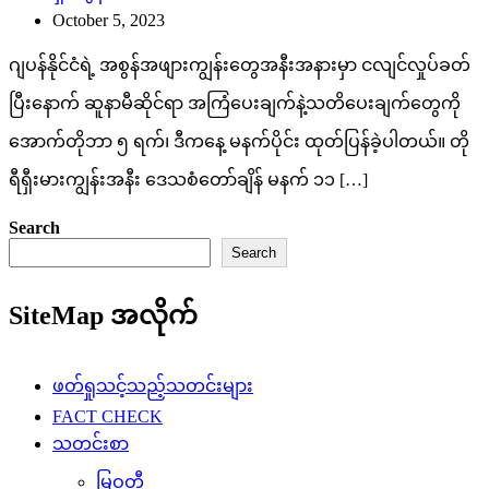
October 5, 2023
ဂျပန်နိုင်ငံရဲ့ အစွန်အဖျားကျွန်းတွေအနီးအနားမှာ ငလျင်လှုပ်ခတ်
ပြီးနောက် ဆူနာမီဆိုင်ရာ အကြံပေးချက်နဲ့သတိပေးချက်တွေကို
အောက်တိုဘာ ၅ ရက်၊ ဒီကနေ့ မနက်ပိုင်း ထုတ်ပြန်ခဲ့ပါတယ်။ တို
ရီရှီးမားကျွန်းအနီး ဒေသစံတော်ချိန် မနက် ၁၁ […]
Search
Search
SiteMap အလိုက်
ဖတ်ရှုသင့်သည့်သတင်းများ
FACT CHECK
သတင်းစာ
မြဝတီ