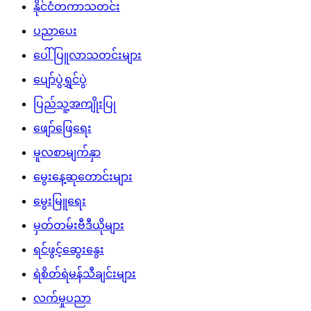
နိုင်ငံတကာသတင်း
ပညာပေး
ပေါ်ပြူလာသတင်းများ
ပျော်ပွဲရွှင်ပွဲ
ပြည်သူ့အကျိုးပြု
ဖျော်ဖြေရေး
မူလစာမျက်နှာ
မွေးနေ့ဆုတောင်းများ
မွေးမြူရေး
မှတ်တမ်းဗီဒီယိုများ
ရင်ဖွင့်ဆွေးနွေး
ရဲစိတ်ရဲမန်သီချင်းများ
လက်မှုပညာ