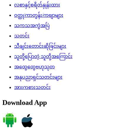
လစာနှင့်စရိတ်နှုန်းထား
ဝတ္ထု/ကာတွန်း/ကဗျာများ
သကသအကွဲအပြဲ
သတင်း
သီချင်းတောင်းဆိုခြင်းများ
သူတို့ပြောတဲ့ သူတို့အကြောင်း
အထွေထွေဗဟုသုတ
အနုပညာရှင်သတင်းများ
အားကစားသတင်း
Download App