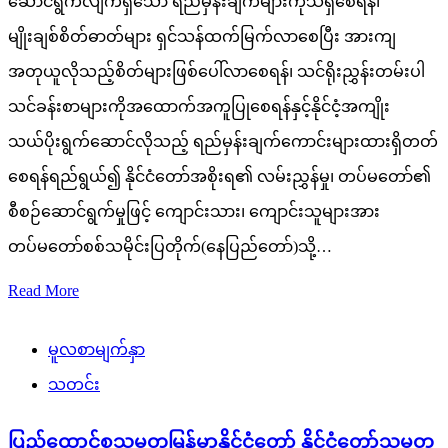
ဆောင်ရွက်လျက်ရှိသော ရည်မှန်းချက်များကိုသိရှိစေရန်၊
မျိုးချစ်စိတ်ဓာတ်များ ရှင်သန်ထက်မြက်လာစေပြီး အားကျ
အတုယူလိုသည့်စိတ်များဖြစ်ပေါ်လာစေရန်၊ သင်ရိုးညွှန်းတမ်းပါ
သင်ခန်းစာများကိုအထောက်အကူပြုစေရန်နှင့်နိုင်ငံ့အကျိုး
သယ်ပိုးရွက်ဆောင်လိုသည့် ရည်မှန်းချက်ကောင်းများထားရှိတတ်
စေရန်ရည်ရွယ်၍ နိုင်ငံတော်အစိုးရ၏ လမ်းညွှန်မှု၊ တပ်မတော်၏
စီစဉ်ဆောင်ရွက်မှုဖြင့် ကျောင်းသား၊ ကျောင်းသူများအား
တပ်မတော်စစ်သမိုင်းပြတိုက်(နေပြည်တော်)သို့…
Read More
မူလစာမျက်နှာ
သတင်း
ပြည်ထောင်စုသမ္မတမြန်မာနိုင်ငံတော် နိုင်ငံတော်သမ္မတ