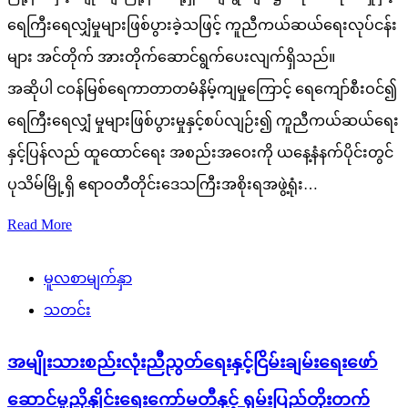
ရေကြီးရေလျှံမှုများဖြစ်ပွားခဲ့သဖြင့် ကူညီကယ်ဆယ်ရေးလုပ်ငန်း
များ အင်တိုက် အားတိုက်ဆောင်ရွက်ပေးလျက်ရှိသည်။
အဆိုပါ ငဝန်မြစ်ရေကာတာတမံနိမ့်ကျမှုကြောင့် ရေကျော်စီးဝင်၍
ရေကြီးရေလျှံ မှုများဖြစ်ပွားမှုနှင့်စပ်လျဉ်း၍ ကူညီကယ်ဆယ်ရေး
နှင့်ပြန်လည် ထူထောင်ရေး အစည်းအဝေးကို ယနေ့နံနက်ပိုင်းတွင်
ပုသိမ်မြို့ရှိ ဧရာဝတီတိုင်းဒေသကြီးအစိုးရအဖွဲ့ရုံး…
Read More
မူလစာမျက်နှာ
သတင်း
အမျိုးသားစည်းလုံးညီညွတ်ရေးနှင့်ငြိမ်းချမ်းရေးဖော်
ဆောင်မှုညှိနှိုင်းရေးကော်မတီနှင့် ရှမ်းပြည်တိုးတက်