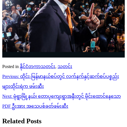
Posted in
နိုင်ငံတကာသတင်း
,
သတင်း
Post
Previous:
ထိုင်း-မြန်မာနယ်စပ်တွင် လက်နက်နှင့်ဆက်စပ်ပစ္စည်း
navigation
များထိုင်းရဲက ဖမ်းဆီး
Next:
မုံရွာမြို့နယ်၊ တောပုကျေးရွာအနီးတွင် မိုင်းထောင်နေသော
PDF ဦးအား အသေပစ်ခတ်ဖမ်းဆီး
Related Posts