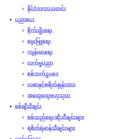
နိုင်ငံတကာသတင်း
ပညာပေး
စိုက်ပျိုးရေး
မွေးမြူရေး
ကျန်းမာရေး
လက်မှုပညာ
စစ်ဘက်ဥပဒေ
လစာနှင့်စရိတ်နှုန်းထား
အထွေထွေဗဟုသုတ
စစ်ချီသီချင်း
စစ်သည်ရေး/ဆိုသီချင်းများ
ရဲစိတ်ရဲမာန်သီချင်းများ
ဖျော်ဖြေရေး