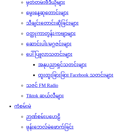
မှတ်တမ်းဗီဒီယိုများ
မွေးနေ့ဆုတောင်းများ
သီချင်းတောင်းဆိုခြင်းများ
ဝတ္ထု/ကာတွန်း/ကဗျာများ
ဆောင်းပါး/မဂ္ဂဇင်းများ
ပေါ်ပြူလာသတင်းများ
အနုပညာရှင်သတင်းများ
ထူးထူးခြားခြား Facebook သတင်းများ
သဇင် FM Radio
Tiktok ဆယ်လီများ
ကံစမ်းမဲ
ဉာဏ်စမ်းပဟေဠိ
ဖုန်းဘေလ်မဲဖောက်ခြင်း