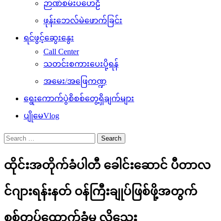
ဉာဏ်စမ်းပဟေဠိ
ဖုန်းဘေလ်မဲဖောက်ခြင်း
ရင်ဖွင့်ဆွေးနွေး
Call Center
သတင်းစကားပေးပို့ရန်
အမေး/အဖြေကဏ္ဍ
ရွေးကောက်ပွဲစိစစ်တွေ့ရှိချက်များ
ပျိုမေVlog
Search
for:
ထိုင်းအတိုက်ခံပါတီ ခေါင်းဆောင် ပီတာလ
င်ဂျားရန်းနတ် ဝန်ကြီးချုပ်ဖြစ်ဖို့အတွက်
စစ်တပ်ထောက်ခံမှု လိုသေး