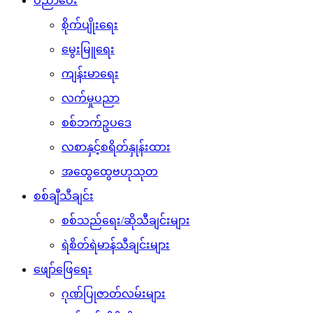
ပညာပေး
စိုက်ပျိုးရေး
မွေးမြူရေး
ကျန်းမာရေး
လက်မှုပညာ
စစ်ဘက်ဥပဒေ
လစာနှင့်စရိတ်နှုန်းထား
အထွေထွေဗဟုသုတ
စစ်ချီသီချင်း
စစ်သည်ရေး/ဆိုသီချင်းများ
ရဲစိတ်ရဲမာန်သီချင်းများ
ဖျော်ဖြေရေး
ဂုဏ်ပြုဇာတ်လမ်းများ