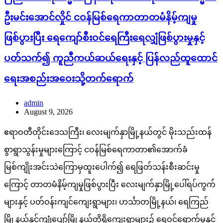
ဦးမင်းအောင်လှိုင် ငဝန်မြစ်ရေကာတာတမံနိမ့်ကျမှု
ဖြစ်ပွားပြီး ရေကျော်စီးဝင်ရေကြီးရေလျှံဖြစ်ပွားမှုနှင့်
ပတ်သက်၍ ကူညီကယ်ဆယ်ရေးနှင့် ပြန်လည်ထူထောင်
ရေးအစည်းအဝေးသို့တက်ရောက်
admin
August 9, 2026
ဧရာဝတီတိုင်းဒေသကြီး၊ လေးမျက်နှာမြို့နယ်တွင် မိုးသည်းထန်
စွာရွာသွန်းမှုများကြောင့် ငဝန်မြစ်ရေကာတာ၏အောက်ခံ
မြစ်ကျိုးအင်းသဲကြောမှထူးပေါက်၍ ရေဖြတ်သန်းစီးဆင်းမှု
ကြောင့် တာတမံနိမ့်ကျမှုဖြစ်ပွားပြီး လေးမျက်နှာမြို့ပေါ်ရပ်ကွက်
များနှင့် ပတ်ဝန်းကျင်ကျေးရွာများ၊ ဟင်္သာတမြို့နယ်၊ ရေကြည်
မြို့နယ်နှင့်ကျုံပျော်မြို့နယ်တို့ရှိကျေးရွာများ၌ ရေဝင်ရောက်မှုနှင့်