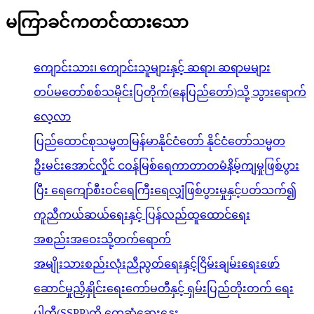
မကြာခင်ကတင်ထားသော
ကျောင်းသား၊ ကျောင်းသူများနှင့် ဆရာ၊ ဆရာမများ
တပ်မတော်စစ်သမိုင်းပြတိုက်(နေပြည်တော်)သို့ သွားရောက်
လေ့လာ
ပြည်ထောင်စုသမ္မတမြန်မာနိုင်ငံတော် နိုင်ငံတော်သမ္မတ
ဦးမင်းအောင်လှိုင် ငဝန်မြစ်ရေကာတာတမံနိမ့်ကျမှုဖြစ်ပွား
ပြီး ရေကျော်စီးဝင်ရေကြီးရေလျှံဖြစ်ပွားမှုနှင့်ပတ်သက်၍
ကူညီကယ်ဆယ်ရေးနှင့် ပြန်လည်ထူထောင်ရေး
အစည်းအဝေးသို့တက်ရောက်
အမျိုးသားစည်းလုံးညီညွတ်ရေးနှင့်ငြိမ်းချမ်းရေးဖော်
ဆောင်မှုညှိနှိုင်းရေးကော်မတီနှင့် ရှမ်းပြည်တိုးတက် ရေး
ပါတီ(SSPP)တို့ တွေ့ဆုံဆွေးနွေး