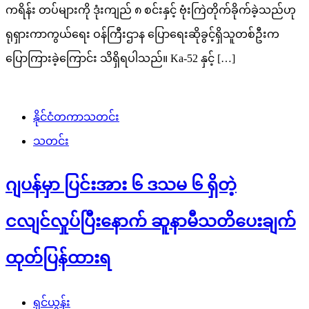
ကရိန်း တပ်များကို ဒုံးကျည် ၈ စင်းနှင့် ဗုံးကြဲတိုက်ခိုက်ခဲ့သည်ဟု
ရုရှားကာကွယ်ရေး ဝန်ကြီးဌာန ပြောရေးဆိုခွင့်ရှိသူတစ်ဦးက
ပြောကြားခဲ့ကြောင်း သိရှိရပါသည်။ Ka-52 နှင့် […]
နိုင်ငံတကာသတင်း
သတင်း
ဂျပန်မှာ ပြင်းအား ၆ ဒသမ ၆ ရှိတဲ့
ငလျင်လှုပ်ပြီးနောက် ဆူနာမီသတိပေးချက်
ထုတ်ပြန်ထားရ
ရှင်ယွန်း