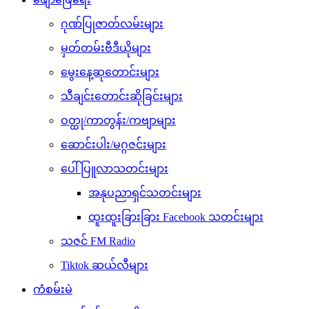
ဂုဏ်ပြုဇာတ်လမ်းများ
မှတ်တမ်းဗီဒီယိုများ
မွေးနေ့ဆုတောင်းများ
သီချင်းတောင်းဆိုခြင်းများ
ဝတ္ထု/ကာတွန်း/ကဗျာများ
ဆောင်းပါး/မဂ္ဂဇင်းများ
ပေါ်ပြူလာသတင်းများ
အနုပညာရှင်သတင်းများ
ထူးထူးခြားခြား Facebook သတင်းများ
သဇင် FM Radio
Tiktok ဆယ်လီများ
ကံစမ်းမဲ