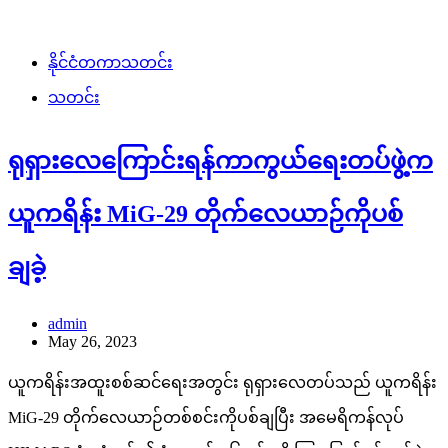
နိုင်ငံတကာသတင်း
သတင်း
ရုရှားလေကြောင်းရန်ကာကွယ်ရေးတပ်ဖွဲ့က
ယူကရိန်း MiG-29 တိုက်လေယာဉ်ကိုပစ်
ချခဲ့
admin
May 26, 2023
ယူကရိန်းအထူးစစ်ဆင်ရေးအတွင်း ရုရှားလေတပ်သည် ယူကရိန်း
MiG-29 တိုက်လေယာဉ်တစ်စင်းကိုပစ်ချပြီး အမေရိကန်လုပ်