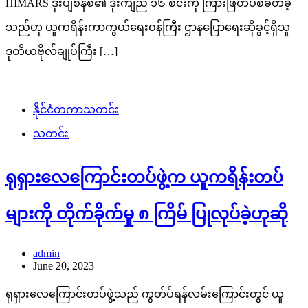
HIMARS ဒုံးပျံစနစ်၏ ဒုံးကျည် ၁၆ စင်းကို ကြားဖြတ်ပစ်ခတ်ခဲ့
သည်ဟု ယူကရိန်းကာကွယ်ရေးဝန်ကြီး ဌာနပြောရေးဆိုခွင့်ရှိသူ
ဒုတိယဗိုလ်ချုပ်ကြီး […]
နိုင်ငံတကာသတင်း
သတင်း
ရုရှားလေကြောင်းတပ်ဖွဲ့က ယူကရိန်းတပ်
များကို တိုက်ခိုက်မှု ၈ ကြိမ် ပြုလုပ်ခဲ့ဟုဆို
admin
June 20, 2023
ရုရှားလေကြောင်းတပ်ဖွဲ့သည် ကွတ်ပ်ရန်လမ်းကြောင်းတွင် ယူ