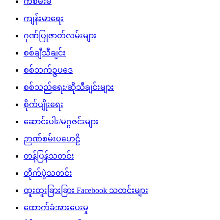
ကံစမ်းမဲ
ကျန်းမာရေး
ဂုဏ်ပြုဇာတ်လမ်းများ
စစ်ချီသီချင်း
စစ်ဘက်ဥပဒေ
စစ်သည်ရေး/ဆိုသီချင်းများ
စိုက်ပျိုးရေး
ဆောင်းပါး/မဂ္ဂဇင်းများ
ဉာဏ်စမ်းပဟေဠိ
တန်ပြန်သတင်း
တိုက်ပွဲသတင်း
ထူးထူးခြားခြား Facebook သတင်းများ
ထောက်ခံအားပေးမှု