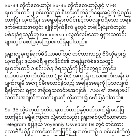
Su-34 တိုက်လေယာဉ်၊ Su-35 တိုက်လေယာဉ်နှင့် Mi-8
ရဟတ်ယာဉ် ၂ စင်းတို့သည် စီးနင်းတိုက်ခိုက်ရေးအဖွဲ့ကို ဖွဲ့စည်း
ထားပြီး ယူကရိန်း အရှေ့မြောက်ပိုင်းနှင့်ကပ်လျက်ရှိသော ဘရန်
နက်စ်ဒေသအတွင်း ချုံခိုတိုက်ခိုက် မှုတွင် တစ်ပြိုင်နက်တည်း
ပစ်ချခံရသည်ဟု Kommersan လွတ်လပ်သော ရုရှားသတင်း
များတွင် ဖော်ပြခဲ့ကြောင်း သိရှိရပါသည်။
ရုရှားလူမှုကွန်ရက်မီဒီယာပေါ်တွင် တင်ထားသည့် ဗီဒီယိုများ၌
ယူကရိန်း နယ်စပ်ရှိ ရုရှားနိုင်ငံ၏ ဘရန်နက်စ်ဒေသတွင်
ရဟတ်ယာဉ် ၁ စင်းပစ်ချခံရသည်ကို မြင်တွေ့ရကြောင်း၊
နယ်စပ်မှ ၄၀ ကီလိုမီတာ (၂၅ မိုင်) အကွာရှိ ကလင်စကီးအနီး မ
ပျက်ကျမီ အင်ဂျင်မီးလောင်ခဲ့သည့် အခြေအနေကို ပြသလျက်
ရှိကြောင်း ရုရှား အစိုးရသတင်းအေဂျင်စီ TASS ၏ အရေးပေါ်
သတင်းအချက်အလက်များကို ကိုးကား၍ ဖော်ပြခဲ့ပါသည်။
Su-35 သို့မဟုတ် ဒုတိယရဟတ်ယာဉ်နှင့်ပတ်သက်၍ ဖော်ပြ
ထားခြင်း မရှိကြောင်း၊ သို့သော်လည်း ရုရှားစစ်ပွဲလိုလားသော
Telegram ချန်နယ် Voyenniy Osvedomitel တွင် တင်ထား
သောဗီဒီယို၌ ကောင်းကင်အမြင့်၌ ရဟတ်ယာဉ် ၁ စင်းပေါက်ကွဲ