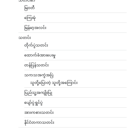
မြဝတီ
ကြေးမုံ
မြန်မာ့အလင်း
သတင်း
တိုက်ပွဲသတင်း
ထောက်ခံအားပေးမှု
တန်ပြန်သတင်း
သကသအကွဲအပြဲ
သူတို့ပြောတဲ့ သူတို့အကြောင်း
ပြည်သူ့အကျိုးပြု
ပျော်ပွဲရွှင်ပွဲ
အားကစားသတင်း
နိုင်ငံတကာသတင်း