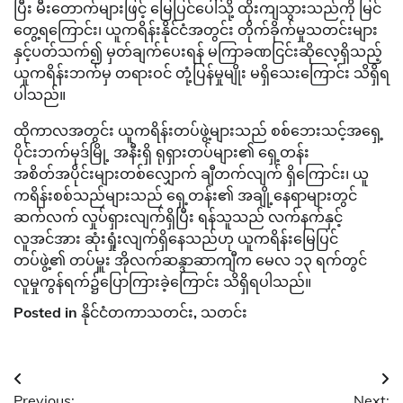
ပြီး မီးတောက်များဖြင့် မြေပြင်ပေါ်သို့ ထိုးကျသွားသည်ကို မြင်
တွေ့ရကြောင်း၊ ယူကရိန်းနိုင်ငံအတွင်း တိုက်ခိုက်မှုသတင်းများ
နှင့်ပတ်သက်၍ မှတ်ချက်ပေးရန် မကြာခဏငြင်းဆိုလေ့ရှိသည့်
ယူကရိန်းဘက်မှ တရားဝင် တုံ့ပြန်မှုမျိုး မရှိသေးကြောင်း သိရှိရ
ပါသည်။
ထိုကာလအတွင်း ယူကရိန်းတပ်ဖွဲ့များသည် စစ်ဘေးသင့်အရှေ့
ပိုင်းဘက်မုဒ်မြို့ အနီးရှိ ရုရှားတပ်များ၏ ရှေ့တန်း
အစိတ်အပိုင်းများတစ်လျှောက် ချီတက်လျက် ရှိကြောင်း၊ ယူ
ကရိန်းစစ်သည်များသည် ရှေ့တန်း၏ အချို့နေရာများတွင်
ဆက်လက် လှုပ်ရှားလျက်ရှိပြီး ရန်သူသည် လက်နက်နှင့်
လူအင်အား ဆုံးရှုံးလျက်ရှိနေသည်ဟု ယူကရိန်းမြေပြင်
တပ်ဖွဲ့၏ တပ်မှူး အိုလက်ဆန္ဒာဆာကျီက မေလ ၁၃ ရက်တွင်
လူမှုကွန်ရက်၌ပြောကြားခဲ့ကြောင်း သိရှိရပါသည်။
Posted in
နိုင်ငံတကာသတင်း
,
သတင်း
Post
Previous:
Next: