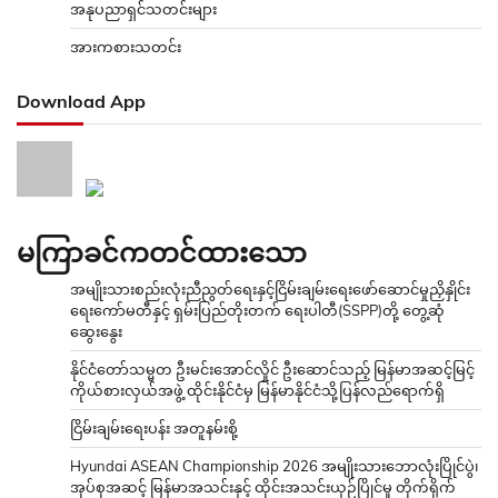
အနုပညာရှင်သတင်းများ
အားကစားသတင်း
Download App
မကြာခင်ကတင်ထားသော
အမျိုးသားစည်းလုံးညီညွတ်ရေးနှင့်ငြိမ်းချမ်းရေးဖော်ဆောင်မှုညှိနှိုင်း
ရေးကော်မတီနှင့် ရှမ်းပြည်တိုးတက် ရေးပါတီ(SSPP)တို့ တွေ့ဆုံ
ဆွေးနွေး
နိုင်ငံတော်သမ္မတ ဦးမင်းအောင်လှိုင် ဦးဆောင်သည့် မြန်မာအဆင့်မြင့်
ကိုယ်စားလှယ်အဖွဲ့ ထိုင်းနိုင်ငံမှ မြန်မာနိုင်ငံသို့ပြန်လည်ရောက်ရှိ
ငြိမ်းချမ်းရေးပန်း အတူနမ်းစို့
Hyundai ASEAN Championship 2026 အမျိုးသားဘောလုံးပြိုင်ပွဲ၊
အုပ်စုအဆင့် မြန်မာအသင်းနှင့် ထိုင်းအသင်းယှဉ်ပြိုင်မှု တိုက်ရိုက်