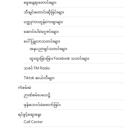
မွေးနေ့ဆုတောင်းများ
သီချင်းတောင်းဆိုခြင်းများ
ဝတ္ထု/ကာတွန်း/ကဗျာများ
ဆောင်းပါး/မဂ္ဂဇင်းများ
ပေါ်ပြူလာသတင်းများ
အနုပညာရှင်သတင်းများ
ထူးထူးခြားခြား Facebook သတင်းများ
သဇင် FM Radio
Tiktok ဆယ်လီများ
ကံစမ်းမဲ
ဉာဏ်စမ်းပဟေဠိ
ဖုန်းဘေလ်မဲဖောက်ခြင်း
ရင်ဖွင့်ဆွေးနွေး
Call Center