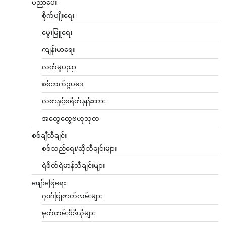
ပညာပေး
စိုက်ပျိုးရေး
မွေးမြူရေး
ကျန်းမာရေး
လက်မှုပညာ
စစ်ဘက်ဥပဒေ
လစာနှင့်စရိတ်နှုန်းထား
အထွေထွေဗဟုသုတ
စစ်ချီသီချင်း
စစ်သည်ရေး/ဆိုသီချင်းများ
ရဲစိတ်ရဲမာန်သီချင်းများ
ဖျော်ဖြေရေး
ဂုဏ်ပြုဇာတ်လမ်းများ
မှတ်တမ်းဗီဒီယိုများ