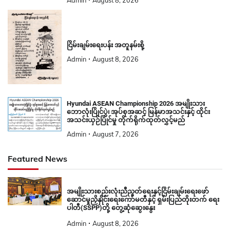
Admin
August 8, 2026
ငြိမ်းချမ်းရေးပန်း အတူနမ်းစို့
Admin
August 8, 2026
Hyundai ASEAN Championship 2026 အမျိုးသား
ဘောလုံးပြိုင်ပွဲ၊ အုပ်စုအဆင့် မြန်မာအသင်းနှင့် ထိုင်း
အသင်းယှဉ်ပြိုင်မှု တိုက်ရိုက်ထုတ်လွှင့်မည်
Admin
August 7, 2026
Featured News
အမျိုးသားစည်းလုံးညီညွတ်ရေးနှင့်ငြိမ်းချမ်းရေးဖော်
ဆောင်မှုညှိနှိုင်းရေးကော်မတီနှင့် ရှမ်းပြည်တိုးတက် ရေး
ပါတီ(SSPP)တို့ တွေ့ဆုံဆွေးနွေး
Admin
August 8, 2026