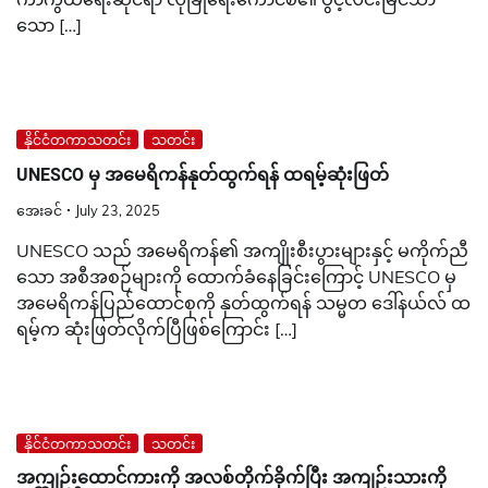
သော […]
နိုင်ငံတကာသတင်း
သတင်း
UNESCO မှ အမေရိကန်နုတ်ထွက်ရန် ထရမ့်ဆုံးဖြတ်
အေးခင်
July 23, 2025
UNESCO သည် အမေရိကန်၏ အကျိုးစီးပွားများနှင့် မကိုက်ညီ
သော အစီအစဉ်များကို ထောက်ခံနေခြင်းကြောင့် UNESCO မှ
အမေရိကန်ပြည်ထောင်စုကို နုတ်ထွက်ရန် သမ္မတ ဒေါ်နယ်လ် ထ
ရမ့်က ဆုံးဖြတ်လိုက်ပြီဖြစ်ကြောင်း […]
နိုင်ငံတကာသတင်း
သတင်း
အကျဉ်းထောင်ကားကို အလစ်တိုက်ခိုက်ပြီး အကျဉ်းသားကို