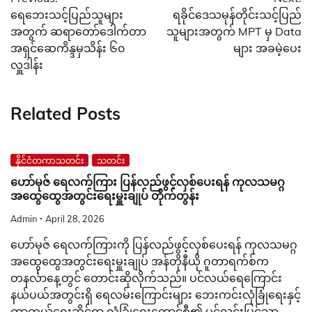
navigation
ရေဘေးသင့်ပြည်သူများ
ရခိုင်ဒေသမုန်တိုင်းသင့်ပြည်
အတွက် ဆရာတော်ဒေါက်တာ
သူများအတွက် MPT မှ Data
အရှင်ဆေကိန္ဒမှသိန်း ၆၀
များ အခမဲ့ပေး
လှူဒါန်း
Related Posts
နိုင်ငံတကာသတင်း
သတင်း
ဟော်မုဇ် ရေလက်ကြား ပြန်လည်ဖွင့်လှစ်ပေးရန် ကုလသမဂ္ဂ
အထွေထွေအတွင်းရေးမှူးချုပ် တိုက်တွန်း
Admin
April 28, 2026
ဟော်မုဇ် ရေလက်ကြားကို ပြန်လည်ဖွင့်လှစ်ပေးရန် ကုလသမဂ္ဂ
အထွေထွေအတွင်းရေးမှူးချုပ် အန်တိုနီယို ဂူတာရက်စ်က
တနင်္လာနေ့တွင် တောင်းဆိုလိုက်သည်။ ပင်လယ်ရေကြောင်း
နယ်ပယ်အတွင်းရှိ ရေလမ်းကြောင်းများ ဘေးကင်းလုံခြုံရေးနှင့်
ကာကွယ်ရေးဆိုင်ရာ လုံခြုံရေးကောင်စီ၏ ပွင့်လင်းမြင်သာ