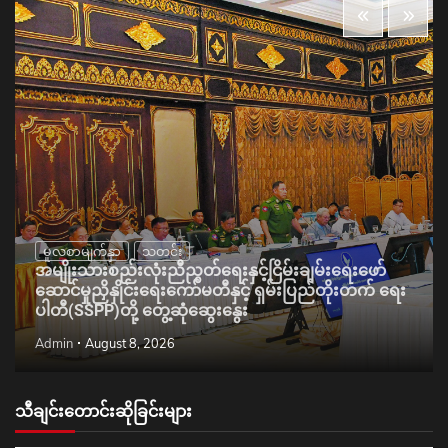
မူလစာမျက်နှာ
သတင်း
အမျိုးသားစည်းလုံးညီညွတ်ရေးနှင့်ငြိမ်းချမ်းရေးဖော်
ဆောင်မှုညှိနှိုင်းရေးကော်မတီနှင့် ရှမ်းပြည်တိုးတက် ရေး
ပါတီ(SSPP)တို့ တွေ့ဆုံဆွေးနွေး
Admin
August 8, 2026
သီချင်းတောင်းဆိုခြင်းများ