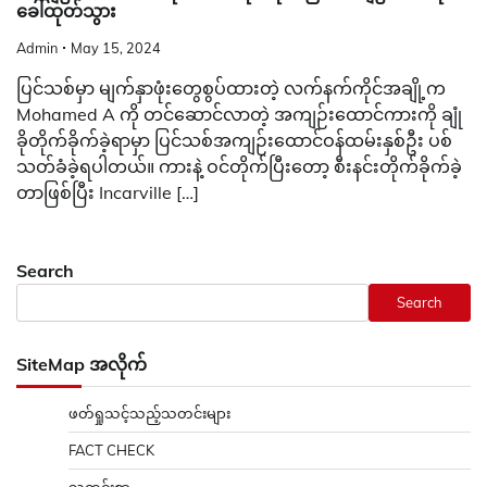
ခေါ်ထုတ်သွား
Admin
May 15, 2024
ပြင်သစ်မှာ မျက်နှာဖုံးတွေစွပ်ထားတဲ့ လက်နက်ကိုင်အချို့က
Mohamed A ကို တင်ဆောင်လာတဲ့ အကျဉ်းထောင်ကားကို ချုံ
ခိုတိုက်ခိုက်ခဲ့ရာမှာ ပြင်သစ်အကျဉ်းထောင်ဝန်ထမ်းနှစ်ဦး ပစ်
သတ်ခံခဲ့ရပါတယ်။ ကားနဲ့ ဝင်တိုက်ပြီးတော့ စီးနင်းတိုက်ခိုက်ခဲ့
တာဖြစ်ပြီး Incarville […]
Search
Search
SiteMap အလိုက်
ဖတ်ရှုသင့်သည့်သတင်းများ
FACT CHECK
သတင်းစာ