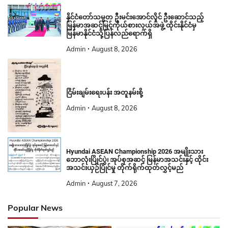
နိုင်ငံတော်သမ္မတ ဦးမင်းအောင်လှိုင် ဦးဆောင်သည့်
မြန်မာအဆင့်မြင့်ကိုယ်စားလှယ်အဖွဲ့ ထိုင်းနိုင်ငံမှ
မြန်မာနိုင်ငံသို့ပြန်လည်ရောက်ရှိ
Admin
August 8, 2026
ငြိမ်းချမ်းရေးပန်း အတူနမ်းစို့
Admin
August 8, 2026
Hyundai ASEAN Championship 2026 အမျိုးသား
ဘောလုံးပြိုင်ပွဲ၊ အုပ်စုအဆင့် မြန်မာအသင်းနှင့် ထိုင်း
အသင်းယှဉ်ပြိုင်မှု တိုက်ရိုက်ထုတ်လွှင့်မည်
Admin
August 7, 2026
Popular News