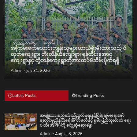
တိုက်ပွဲသတင်း
သတင်း
အကြမ်းဖက်သောင်းကျန်းသူများယာယီစိုးမိုးထားသည့် ဝိ
တုတ်ကျေးရွာ၊ တီးတိန်ယံကျေးရွာ၊ ရန်တိုင်းအောင်
ကျေးရွာနှင့် တွီဘန်ကျေးရွာတို့အားထပ်မံသိမ်းပိုက်ရရှိ
Admin
July 31, 2026
Latest Posts
Trending Posts
အမျိုးသားစည်းလုံးညီညွတ်ရေးနှင့်ငြိမ်းချမ်းရေးဖော်
ဆောင်မှုညှိနှိုင်းရေးကော်မတီနှင့် ရှမ်းပြည်တိုးတက် ရေး
ပါတီ(SSPP)တို့ တွေ့ဆုံဆွေးနွေး
Admin
August 8, 2026