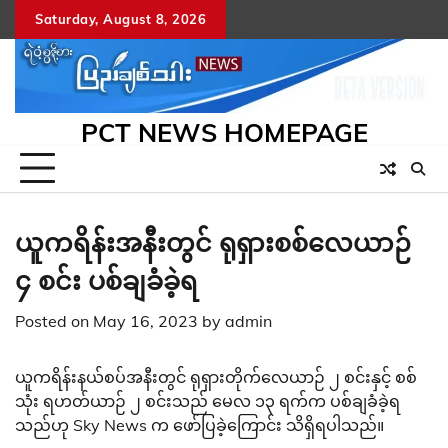
Skip
Saturday, August 8, 2026
to
content
PCT NEWS HOMEPAGE
ယူကရိန်းအနီးတွင် ရုရှားစစ်လေယာဉ်
၄ စင်း ပစ်ချခံခဲ့ရ
Posted on
May 16, 2023
by
admin
ယူကရိန်းနယ်စပ်အနီးတွင် ရုရှားတိုက်လေယာဉ် ၂ စင်းနှင့် စစ်
သုံး ရဟတ်ယာဉ် ၂ စင်းသည် မေလ ၁၃ ရက်က ပစ်ချခံခဲ့ရ
သည်ဟု Sky News က ဖော်ပြခဲ့ကြောင်း သိရှိရပါသည်။