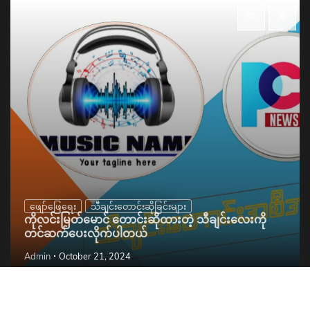
ဖျော်ဖြေရေး
သီချင်းတောင်းဆိုခြင်းများ
ကိုလင်းမြတ်မောင် တောင်းဆိုထားတဲ့ သီချင်းလေးကို
တင်ဆက်ပေးလိုက်ပါတယ်
Admin
October 21, 2024