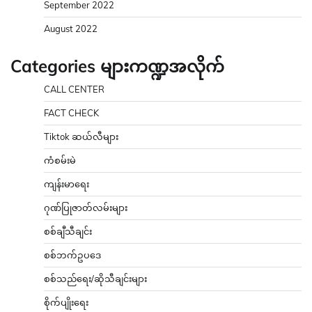
September 2022
August 2022
Categories များကဏ္ဍအလိုက်
CALL CENTER
FACT CHECK
Tiktok ဆယ်လီများ
ကံစမ်းမဲ
ကျန်းမာရေး
ဂုဏ်ပြုဇာတ်လမ်းများ
စစ်ချီသီချင်း
စစ်ဘက်ဥပဒေ
စစ်သည်ရေး/ဆိုသီချင်းများ
စိုက်ပျိုးရေး