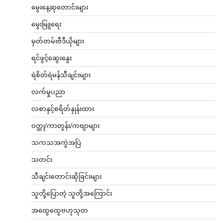
မွေးနေ့ဆုတောင်းများ
မွေးမြူရေး
မှတ်တမ်းဗီဒီယိုများ
ရင်ဖွင့်ဆွေးနွေး
ရဲစိတ်ရဲမန်သီချင်းများ
လက်မှုပညာ
လစာနှင့်စရိတ်နှုန်းထား
ဝတ္ထု/ကာတွန်း/ကဗျာများ
သကသအကွဲအပြဲ
သတင်း
သီချင်းတောင်းဆိုခြင်းများ
သူတို့ပြောတဲ့ သူတို့အကြောင်း
အထွေထွေဗဟုသုတ