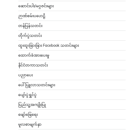
ဆောင်းပါး/မဂ္ဂဇင်းများ
ဉာဏ်စမ်းပဟေဠိ
တန်ပြန်သတင်း
တိုက်ပွဲသတင်း
ထူးထူးခြားခြား Facebook သတင်းများ
ထောက်ခံအားပေးမှု
နိုင်ငံတကာသတင်း
ပညာပေး
ပေါ်ပြူလာသတင်းများ
ပျော်ပွဲရွှင်ပွဲ
ပြည်သူ့အကျိုးပြု
ဖျော်ဖြေရေး
မူလစာမျက်နှာ