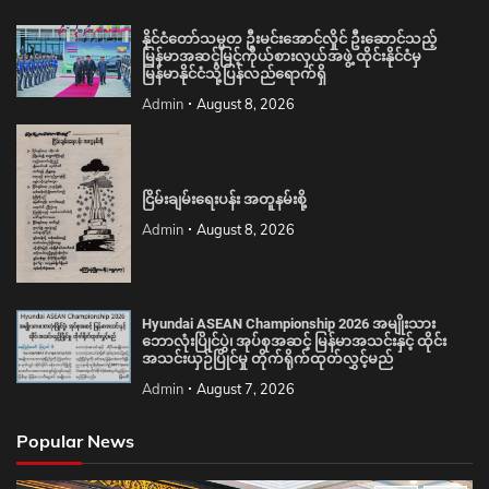
နိုင်ငံတော်သမ္မတ ဦးမင်းအောင်လှိုင် ဦးဆောင်သည့်
မြန်မာအဆင့်မြင့်ကိုယ်စားလှယ်အဖွဲ့ ထိုင်းနိုင်ငံမှ
မြန်မာနိုင်ငံသို့ပြန်လည်ရောက်ရှိ
Admin
August 8, 2026
ငြိမ်းချမ်းရေးပန်း အတူနမ်းစို့
Admin
August 8, 2026
Hyundai ASEAN Championship 2026 အမျိုးသား
ဘောလုံးပြိုင်ပွဲ၊ အုပ်စုအဆင့် မြန်မာအသင်းနှင့် ထိုင်း
အသင်းယှဉ်ပြိုင်မှု တိုက်ရိုက်ထုတ်လွှင့်မည်
Admin
August 7, 2026
Popular News