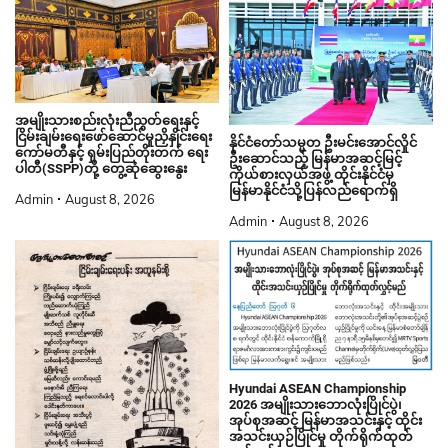
အမျိုးသားစည်းလုံးညီညွတ်ရေးနှင့်
ငြိမ်းချမ်းရေးဖော်ဆောင်မှုညှိနှိုင်းရေး
နိုင်ငံတော်သမ္မတ ဦးမင်းအောင်လှိုင်
ကော်မတီနှင့် ရှမ်းပြည်တိုးတက် ရေး
ဦးဆောင်သည့် မြန်မာအဆင့်မြင့်
ပါတီ(SSPP)တို့ တွေ့ဆုံဆွေးနွေး
ကိုယ်စားလှယ်အဖွဲ့ ထိုင်းနိုင်ငံမှ
မြန်မာနိုင်ငံသို့ပြန်လည်ရောက်ရှိ
Admin
August 8, 2026
Admin
August 8, 2026
Hyundai ASEAN Championship
2026 အမျိုးသားဘောလုံးပြိုင်ပွဲ၊
အုပ်စုအဆင့် မြန်မာအသင်းနှင့် ထိုင်း
အသင်းယှဉ်ပြိုင်မှု တိုက်ရိုက်ထုတ်