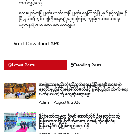
ထုတ်လွှင့်မည်
လေးမျက်နှာမြို့နယ်၊ ဟင်္သာတမြို့နယ်၊ ရေကြည်မြို့နယ်နှင့်ကျုံပျော်
မြို့နယ်တို့တွင် ရေကြီးရေလျှံမှုများကြောင့် ကူညီကယ်ဆယ်ရေး
လုပ်ငန်းများ ဆက်လက်ဆောင်ရွက်
Direct Download APK
Latest Posts
Trending Posts
အမျိုးသားစည်းလုံးညီညွတ်ရေးနှင့်ငြိမ်းချမ်းရေးဖော်
ဆောင်မှုညှိနှိုင်းရေးကော်မတီနှင့် ရှမ်းပြည်တိုးတက် ရေး
ပါတီ(SSPP)တို့ တွေ့ဆုံဆွေးနွေး
Admin
August 8, 2026
နိုင်ငံတော်သမ္မတ ဦးမင်းအောင်လှိုင် ဦးဆောင်သည့်
မြန်မာအဆင့်မြင့်ကိုယ်စားလှယ်အဖွဲ့ ထိုင်းနိုင်ငံမှ
မြန်မာနိုင်ငံသို့ပြန်လည်ရောက်ရှိ