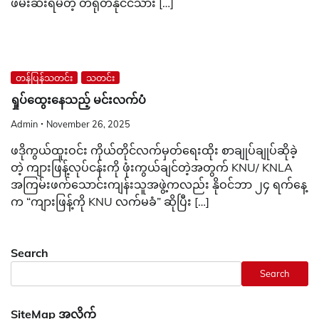
ဖမ်းဆီးရမိတဲ့ တရုတ်နိုင်ငံသား […]
တန်ပြန်သတင်း
သတင်း
ရှုပ်ထွေးနေသည့် မင်းလက်ပံ
Admin
November 26, 2025
ဖဒိုကွယ်ထူးဝင်း ကိုယ်တိုင်လက်မှတ်ရေးထိုး စာချုပ်ချုပ်ဆိုခဲ့
တဲ့ ကျားဖြန့်လုပ်ငန်းကို ဖုံးကွယ်ချင်တဲ့အတွက် KNU/ KNLA
အကြမ်းဖက်သောင်းကျန်းသူအဖွဲ့ကလည်း နိုဝင်ဘာ ၂၄ ရက်နေ့
က “ကျားဖြန့်ကို KNU လက်မခံ” ဆိုပြီး […]
Search
Search
SiteMap အလိုက်