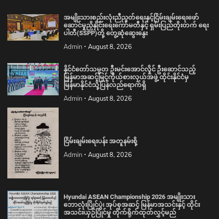
အမျိုးသားစည်းလုံးညီညွတ်ရေးနှင့်ငြိမ်းချမ်းရေးဖော်
ဆောင်မှုညှိနှိုင်းရေးကော်မတီနှင့် ရှမ်းပြည်တိုးတက် ရေး
ပါတီ(SSPP)တို့ တွေ့ဆုံဆွေးနွေး
Admin
August 8, 2026
နိုင်ငံတော်သမ္မတ ဦးမင်းအောင်လှိုင် ဦးဆောင်သည့်
မြန်မာအဆင့်မြင့်ကိုယ်စားလှယ်အဖွဲ့ ထိုင်းနိုင်ငံမှ
မြန်မာနိုင်ငံသို့ပြန်လည်ရောက်ရှိ
Admin
August 8, 2026
ငြိမ်းချမ်းရေးပန်း အတူနမ်းစို့
Admin
August 8, 2026
Hyundai ASEAN Championship 2026 အမျိုးသား
ဘောလုံးပြိုင်ပွဲ၊ အုပ်စုအဆင့် မြန်မာအသင်းနှင့် ထိုင်း
အသင်းယှဉ်ပြိုင်မှု တိုက်ရိုက်ထုတ်လွှင့်မည်