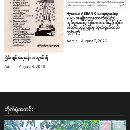
Hyundai ASEAN Championship
2026 အမျိုးသားဘောလုံးပြိုင်ပွဲ၊
အုပ်စုအဆင့် မြန်မာအသင်းနှင့် ထိုင်း
အသင်းယှဉ်ပြိုင်မှု တိုက်ရိုက်ထုတ်
လွှင့်မည်
Admin
August 7, 2026
ငြိမ်းချမ်းရေးပန်း အတူနမ်းစို့
Admin
August 8, 2026
တိုက်ပွဲသတင်း