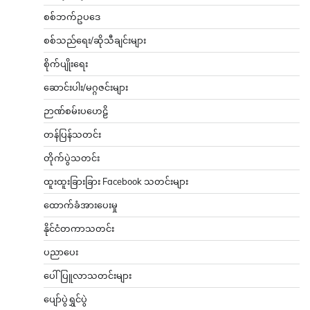
စစ်ဘက်ဥပဒေ
စစ်သည်ရေး/ဆိုသီချင်းများ
စိုက်ပျိုးရေး
ဆောင်းပါး/မဂ္ဂဇင်းများ
ဉာဏ်စမ်းပဟေဠိ
တန်ပြန်သတင်း
တိုက်ပွဲသတင်း
ထူးထူးခြားခြား Facebook သတင်းများ
ထောက်ခံအားပေးမှု
နိုင်ငံတကာသတင်း
ပညာပေး
ပေါ်ပြူလာသတင်းများ
ပျော်ပွဲရွှင်ပွဲ