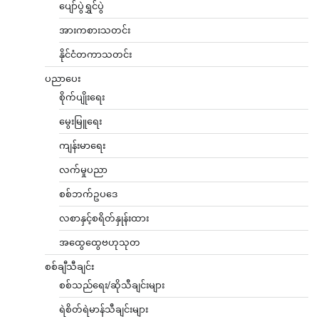
ပျော်ပွဲရွှင်ပွဲ
အားကစားသတင်း
နိုင်ငံတကာသတင်း
ပညာပေး
စိုက်ပျိုးရေး
မွေးမြူရေး
ကျန်းမာရေး
လက်မှုပညာ
စစ်ဘက်ဥပဒေ
လစာနှင့်စရိတ်နှုန်းထား
အထွေထွေဗဟုသုတ
စစ်ချီသီချင်း
စစ်သည်ရေး/ဆိုသီချင်းများ
ရဲစိတ်ရဲမာန်သီချင်းများ