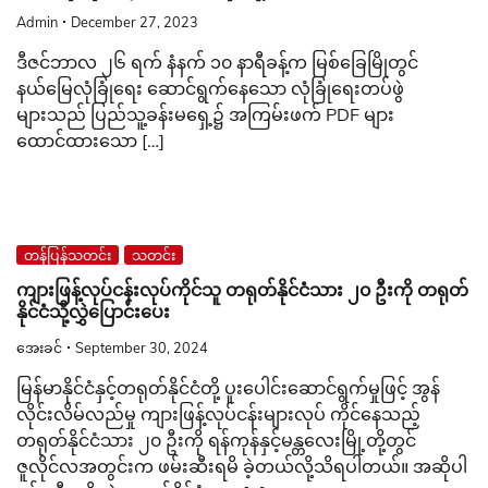
Admin
December 27, 2023
ဒီဇင်ဘာလ ၂၆ ရက် နံနက် ၁၀ နာရီခန့်က မြစ်ခြေမြိုတွင်
နယ်မြေလုံခြုံရေး ဆောင်ရွက်နေသော လုံခြုံရေးတပ်ဖွဲ
များသည် ပြည်သူ့ခန်းမရှေ့၌ အကြမ်းဖက် PDF များ
ထောင်ထားသော […]
တန်ပြန်သတင်း
သတင်း
ကျားဖြန့်လုပ်ငန်းလုပ်ကိုင်သူ တရုတ်နိုင်ငံသား ၂၀ ဦးကို တရုတ်
နိုင်ငံသို့လွှဲပြောင်းပေး
အေးခင်
September 30, 2024
မြန်မာနိုင်ငံနှင့်တရုတ်နိုင်ငံတို့ ပူးပေါင်းဆောင်ရွက်မှုဖြင့် အွန်
လိုင်းလိမ်လည်မှု ကျားဖြန့်လုပ်ငန်းများလုပ် ကိုင်နေသည့်
တရုတ်နိုင်ငံသား ၂၀ ဦးကို ရန်ကုန်နှင့်မန္တလေးမြို့တို့တွင်
ဇူလိုင်လအတွင်းက ဖမ်းဆီးရမိ ခဲ့တယ်လို့သိရပါတယ်။ အဆိုပါ