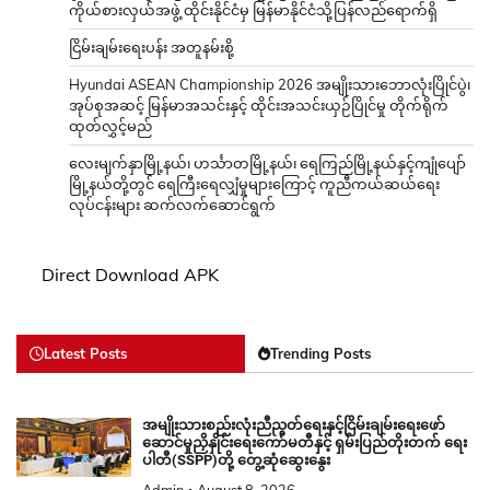
ကိုယ်စားလှယ်အဖွဲ့ ထိုင်းနိုင်ငံမှ မြန်မာနိုင်ငံသို့ပြန်လည်ရောက်ရှိ
ငြိမ်းချမ်းရေးပန်း အတူနမ်းစို့
Hyundai ASEAN Championship 2026 အမျိုးသားဘောလုံးပြိုင်ပွဲ၊
အုပ်စုအဆင့် မြန်မာအသင်းနှင့် ထိုင်းအသင်းယှဉ်ပြိုင်မှု တိုက်ရိုက်
ထုတ်လွှင့်မည်
လေးမျက်နှာမြို့နယ်၊ ဟင်္သာတမြို့နယ်၊ ရေကြည်မြို့နယ်နှင့်ကျုံပျော်
မြို့နယ်တို့တွင် ရေကြီးရေလျှံမှုများကြောင့် ကူညီကယ်ဆယ်ရေး
လုပ်ငန်းများ ဆက်လက်ဆောင်ရွက်
Direct Download APK
Latest Posts
Trending Posts
အမျိုးသားစည်းလုံးညီညွတ်ရေးနှင့်ငြိမ်းချမ်းရေးဖော်
ဆောင်မှုညှိနှိုင်းရေးကော်မတီနှင့် ရှမ်းပြည်တိုးတက် ရေး
ပါတီ(SSPP)တို့ တွေ့ဆုံဆွေးနွေး