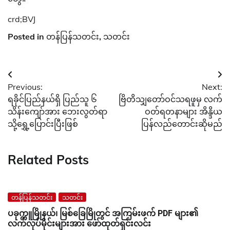
crd;BVJ
Posted in
တန်ပြန်သတင်း
,
သတင်း
Post
Previous:
Next:
navigation
ရခိုင်ပြည်နယ်ရှိ ပြည်သူ ၆
ဗြိတိသျှတော်ဝင်သရဖူမှ လက်
သိန်းကျော်အား ဘေးလွတ်ရာ
ဝတ်ရတနာများ အိန္ဒိယ
သို့ရွှေ့ပြောင်းပြီးဖြစ်
ပြန်လည်တောင်းဆိုမည်
Related Posts
တန်ပြန်သတင်း
သတင်း
ပခုက္ကူမြိုနယ်၊ မြစ်ခြေမြိုတွင် အကြမ်းဖက် PDF များ၏
လက်လုပ်မိုင်းများအား ဖော်ထုတ်ရှင်းလင်း