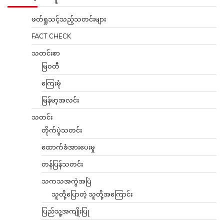
ဖတ်ရှုသင့်သည့်သတင်းများ
FACT CHECK
သတင်းစာ
မြဝတီ
ကြေးမုံ
မြန်မာ့အလင်း
သတင်း
တိုက်ပွဲသတင်း
ထောက်ခံအားပေးမှု
တန်ပြန်သတင်း
သကသအကွဲအပြဲ
သူတို့ပြောတဲ့ သူတို့အကြောင်း
ပြည်သူ့အကျိုးပြု