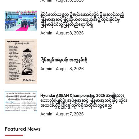
Admin
August 8, 2026
နိုင်ငံတော်သမ္မတ ဦးမင်းအောင်လှိုင် ဦးဆောင်သည့်
မြန်မာအဆင့်မြင့်ကိုယ်စားလှယ်အဖွဲ့ ထိုင်းနိုင်ငံမှ
မြန်မာနိုင်ငံသို့ပြန်လည်ရောက်ရှိ
Admin
August 8, 2026
ငြိမ်းချမ်းရေးပန်း အတူနမ်းစို့
Admin
August 8, 2026
Hyundai ASEAN Championship 2026 အမျိုးသား
ဘောလုံးပြိုင်ပွဲ၊ အုပ်စုအဆင့် မြန်မာအသင်းနှင့် ထိုင်း
အသင်းယှဉ်ပြိုင်မှု တိုက်ရိုက်ထုတ်လွှင့်မည်
Admin
August 7, 2026
Featured News