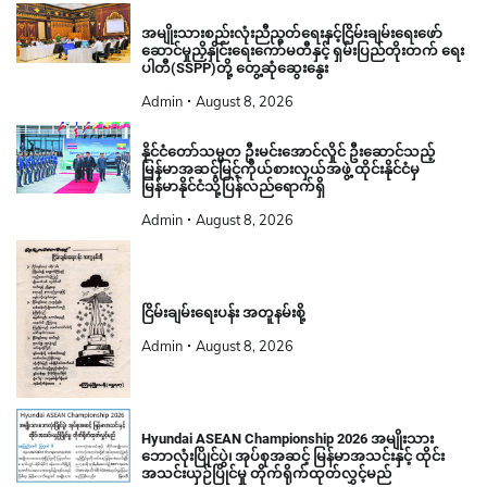
အမျိုးသားစည်းလုံးညီညွတ်ရေးနှင့်ငြိမ်းချမ်းရေးဖော်
ဆောင်မှုညှိနှိုင်းရေးကော်မတီနှင့် ရှမ်းပြည်တိုးတက် ရေး
ပါတီ(SSPP)တို့ တွေ့ဆုံဆွေးနွေး
Admin
August 8, 2026
နိုင်ငံတော်သမ္မတ ဦးမင်းအောင်လှိုင် ဦးဆောင်သည့်
မြန်မာအဆင့်မြင့်ကိုယ်စားလှယ်အဖွဲ့ ထိုင်းနိုင်ငံမှ
မြန်မာနိုင်ငံသို့ပြန်လည်ရောက်ရှိ
Admin
August 8, 2026
ငြိမ်းချမ်းရေးပန်း အတူနမ်းစို့
Admin
August 8, 2026
Hyundai ASEAN Championship 2026 အမျိုးသား
ဘောလုံးပြိုင်ပွဲ၊ အုပ်စုအဆင့် မြန်မာအသင်းနှင့် ထိုင်း
အသင်းယှဉ်ပြိုင်မှု တိုက်ရိုက်ထုတ်လွှင့်မည်