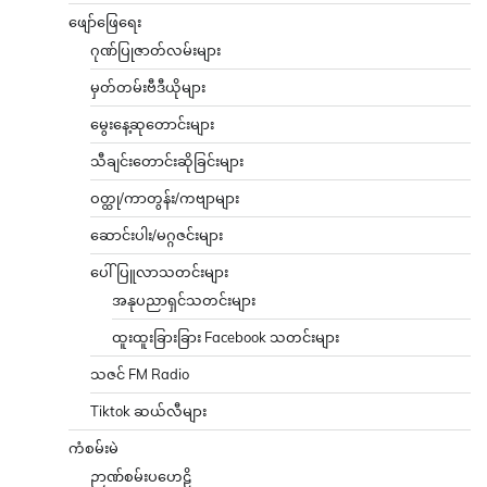
ဖျော်ဖြေရေး
ဂုဏ်ပြုဇာတ်လမ်းများ
မှတ်တမ်းဗီဒီယိုများ
မွေးနေ့ဆုတောင်းများ
သီချင်းတောင်းဆိုခြင်းများ
ဝတ္ထု/ကာတွန်း/ကဗျာများ
ဆောင်းပါး/မဂ္ဂဇင်းများ
ပေါ်ပြူလာသတင်းများ
အနုပညာရှင်သတင်းများ
ထူးထူးခြားခြား Facebook သတင်းများ
သဇင် FM Radio
Tiktok ဆယ်လီများ
ကံစမ်းမဲ
ဉာဏ်စမ်းပဟေဠိ