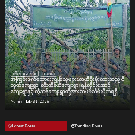
တိုက်ပွဲသတင်း
သတင်း
အကြမ်းဖက်သောင်းကျန်းသူများယာယီစိုးမိုးထားသည့် ဝိ
တုတ်ကျေးရွာ၊ တီးတိန်ယံကျေးရွာ၊ ရန်တိုင်းအောင်
ကျေးရွာနှင့် တွီဘန်ကျေးရွာတို့အားထပ်မံသိမ်းပိုက်ရရှိ
Admin
July 31, 2026
Latest Posts
Trending Posts