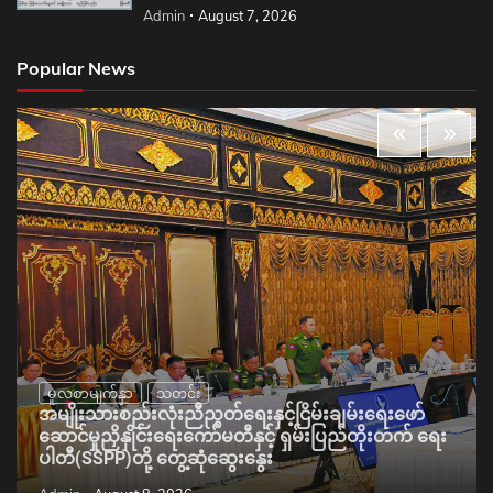
Admin
August 7, 2026
Popular News
မူလစာမျက်နှာ
သတင်း
အမျိုးသားစည်းလုံးညီညွတ်ရေးနှင့်ငြိမ်းချမ်းရေးဖော်
ဆောင်မှုညှိနှိုင်းရေးကော်မတီနှင့် ရှမ်းပြည်တိုးတက် ရေး
ပါတီ(SSPP)တို့ တွေ့ဆုံဆွေးနွေး