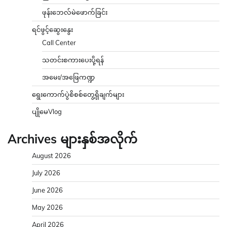
ဖုန်းဘေလ်မဲဖောက်ခြင်း
ရင်ဖွင့်ဆွေးနွေး
Call Center
သတင်းစကားပေးပို့ရန်
အမေး/အဖြေကဏ္ဍ
ရွေးကောက်ပွဲစိစစ်တွေ့ရှိချက်များ
ပျိုမေVlog
Archives များနှစ်အလိုက်
August 2026
July 2026
June 2026
May 2026
April 2026