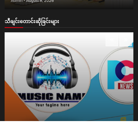
Admin
August 8, 2026
သီချင်းတောင်းဆိုခြင်းများ
ဖျော်ဖြေရေး
သီချင်းတောင်းဆိုခြင်းများ
ကိုလင်းမြတ်မောင် တောင်းဆိုထားတဲ့ သီချင်းလေးကို
တင်ဆက်ပေးလိုက်ပါတယ်