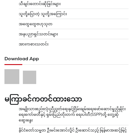
သီချင်းတောင်းဆိုခြင်းများ
သူတို့ပြောတဲ့ သူတို့အကြောင်း
အထွေထွေဗဟုသုတ
အနုပညာရှင်သတင်းများ
အားကစားသတင်း
Download App
မကြာခင်ကတင်ထားသော
အမျိုးသားစည်းလုံးညီညွတ်ရေးနှင့်ငြိမ်းချမ်းရေးဖော်ဆောင်မှုညှိနှိုင်း
ရေးကော်မတီနှင့် ရှမ်းပြည်တိုးတက် ရေးပါတီ(SSPP)တို့ တွေ့ဆုံ
ဆွေးနွေး
နိုင်ငံတော်သမ္မတ ဦးမင်းအောင်လှိုင် ဦးဆောင်သည့် မြန်မာအဆင့်မြင့်