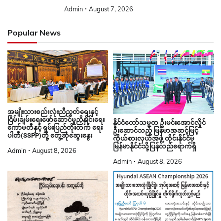
Admin
August 7, 2026
Popular News
အမျိုးသားစည်းလုံးညီညွတ်ရေးနှင့်
ငြိမ်းချမ်းရေးဖော်ဆောင်မှုညှိနှိုင်းရေး
နိုင်ငံတော်သမ္မတ ဦးမင်းအောင်လှိုင်
ကော်မတီနှင့် ရှမ်းပြည်တိုးတက် ရေး
ဦးဆောင်သည့် မြန်မာအဆင့်မြင့်
ပါတီ(SSPP)တို့ တွေ့ဆုံဆွေးနွေး
ကိုယ်စားလှယ်အဖွဲ့ ထိုင်းနိုင်ငံမှ
မြန်မာနိုင်ငံသို့ပြန်လည်ရောက်ရှိ
Admin
August 8, 2026
Admin
August 8, 2026