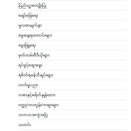
ပြည်သူ့အကျိုးပြု
ဖျော်ဖြေရေး
မူလစာမျက်နှာ
မွေးနေ့ဆုတောင်းများ
မွေးမြူရေး
မှတ်တမ်းဗီဒီယိုများ
ရင်ဖွင့်ဆွေးနွေး
ရဲစိတ်ရဲမန်သီချင်းများ
လက်မှုပညာ
လစာနှင့်စရိတ်နှုန်းထား
ဝတ္ထု/ကာတွန်း/ကဗျာများ
သကသအကွဲအပြဲ
သတင်း