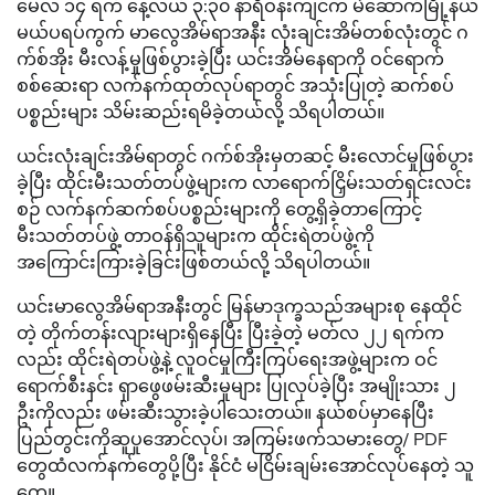
မေလ ၁၄ ရက် နေ့လယ် ၃:၃၀ နာရီဝန်းကျင်က မဲဆောက်မြို့နယ်
မယ်ပရပ်ကွက် မာလွေအိမ်ရာအနီး လုံးချင်းအိမ်တစ်လုံးတွင် ဂ
က်စ်အိုး မီးလန့်မှုဖြစ်ပွားခဲ့ပြီး ယင်းအိမ်နေရာကို ဝင်ရောက်
စစ်ဆေးရာ လက်နက်ထုတ်လုပ်ရာတွင် အသုံးပြုတဲ့ ဆက်စပ်
ပစ္စည်းများ သိမ်းဆည်းရမိခဲ့တယ်လို့ သိရပါတယ်။
ယင်းလုံးချင်းအိမ်ရာတွင် ဂက်စ်အိုးမှတဆင့် မီးလောင်မှုဖြစ်ပွား
ခဲ့ပြီး ထိုင်းမီးသတ်တပ်ဖွဲ့များက လာရောက်ငြှိမ်းသတ်ရှင်းလင်း
စဉ် လက်နက်ဆက်စပ်ပစ္စည်းများကို တွေ့ရှိခဲ့တာကြောင့်
မီးသတ်တပ်ဖွဲ့ တာဝန်ရှိသူများက ထိုင်းရဲတပ်ဖွဲ့ကို
အကြောင်းကြားခဲ့ခြင်းဖြစ်တယ်လို့ သိရပါတယ်။
ယင်းမာလွေအိမ်ရာအနီးတွင် မြန်မာဒုက္ခသည်အများစု နေထိုင်
တဲ့ တိုက်တန်းလျားများရှိနေပြီး ပြီးခဲ့တဲ့ မတ်လ ၂၂ ရက်က
လည်း ထိုင်းရဲတပ်ဖွဲ့နဲ့ လူဝင်မှုကြီးကြပ်ရေးအဖွဲ့များက ဝင်
ရောက်စီးနင်း ရှာဖွေဖမ်းဆီးမှုများ ပြုလုပ်ခဲ့ပြီး အမျိုးသား ၂
ဦးကိုလည်း ဖမ်းဆီးသွားခဲ့ပါသေးတယ်။ နယ်စပ်မှာနေပြီး
ပြည်တွင်းကိုဆူပူအောင်လုပ်၊ အကြမ်းဖက်သမားတွေ/ PDF
တွေထံလက်နက်တွေပို့ပြီး နိုင်ငံ မငြိမ်းချမ်းအောင်လုပ်နေတဲ့ သူ
တွေ။