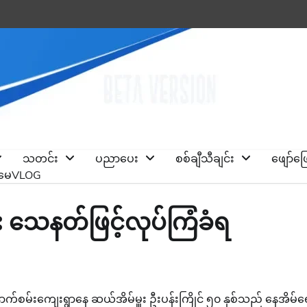
သတင်း
ပညာပေး
စစ်ချီသီချင်း
ဖျော်ဖ
ိုမေVLOG
း သေနတ်ဖြင့်လုပ်ကြံခံရ
က်စမ်းကျေးရွာနေ ဆယ်အိမ်မှူး ဦးပန်းကြိုင် ၅၀ နှစ်သည် နေအိမ်‌ရှ