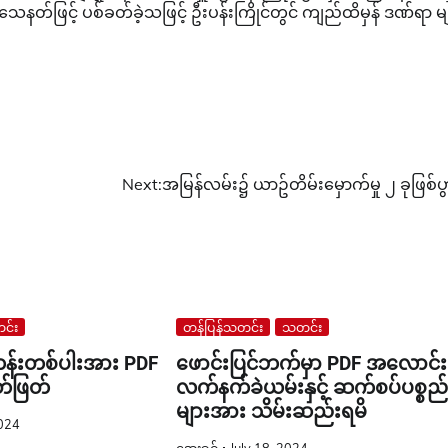
တ်ဖြင့် ပစ်ခတ်ခဲ့သဖြင့် ဦးပန်းကြိုင်တွင် ကျည်ထိမှန် ဒဏ်ရာ မ
Next:
အမြန်လမ်း၌ ယာဥ်တိမ်းမှောက်မှု ၂ ခုဖြစ်ပွ
င်း
တန်ပြန်သတင်း
သတင်း
ရဟန်းတစ်ပါးအား PDF
ဖောင်းပြင်ဘက်မှာ PDF အလောင်း
တ်ဖြတ်
လက်နက်ခဲယမ်းနှင့် ဆက်စပ်ပစ္စည်
များအား သိမ်းဆည်းရမိ
024