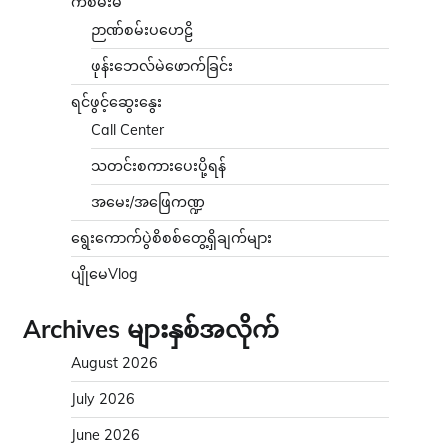
ကံစမ်းမဲ
ဉာဏ်စမ်းပဟေဠိ
ဖုန်းဘေလ်မဲဖောက်ခြင်း
ရင်ဖွင့်ဆွေးနွေး
Call Center
သတင်းစကားပေးပို့ရန်
အမေး/အဖြေကဏ္ဍ
ရွေးကောက်ပွဲစိစစ်တွေ့ရှိချက်များ
ပျိုမေVlog
Archives များနှစ်အလိုက်
August 2026
July 2026
June 2026