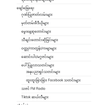
ဖျော်ဖြေရေး
ဂုဏ်ပြုဇာတ်လမ်းများ
မှတ်တမ်းဗီဒီယိုများ
မွေးနေ့ဆုတောင်းများ
သီချင်းတောင်းဆိုခြင်းများ
ဝတ္ထု/ကာတွန်း/ကဗျာများ
ဆောင်းပါး/မဂ္ဂဇင်းများ
ပေါ်ပြူလာသတင်းများ
အနုပညာရှင်သတင်းများ
ထူးထူးခြားခြား Facebook သတင်းများ
သဇင် FM Radio
Tiktok ဆယ်လီများ