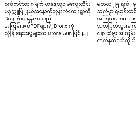
စက်တင်ဘာ ၈ ရက် ယနေ့တွင် မကွေးတိုင်း၊
မတ်လ ၂၅ ရက်။ မွန
ပခုက္ကူမြို့နယ်အနောက်ဘုန်းကံကျေးရွာကို
ဘက်မှာ ရဟန်းတစ
Drop ဗုံးချရန်လာသည့်
အကြမ်းဖက်သမားတ
အကြမ်းဖက်PDFများရဲ့ Drone ကို
သတ်ဖြတ်သွားကြေ
လုံခြုံရေးအဖွဲ့များက Drone Gun ဖြင့် […]
clip ထဲမှာ အကြမ
လက်နက်ငယ်ကိုယ်စီ