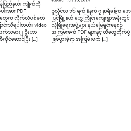
အေးခင်
July 18, 2024
်ပြည်နယ်၊ ကျိုက်ထို
်ပါးအား PDF
ဇူလိုင်လ ၁၆ ရက် နံနက် ၇ နာရီခန့်က ဖော
ွေက လိုက်လံပစ်ခတ်
ပြင်မြို့နယ် ဟွေ့ကြိုင်းကျေးရွာအနီးတွင်
ာင်းသိရပါတယ်။ video
လုံခြုံရေးအဖွဲ့များ နယ်မြေရှင်းနေစဉ်
်းဖက်သမား၂ ဦးဟာ
အကြမ်းဖက် PDF များနှင့် ထိတွေတိုက်ပွဲ
ကိုင်ဆောင်ပြီး […]
ဖြစ်ပွားခဲ့ရာ အကြမ်းဖက် […]