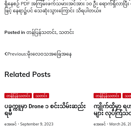
ရှိနေစဉ် PDF အကြမ်းဖက်သမားအင်အား ၁၀ ဦး ရောက်ရှိလာပြီး သေန
ဖြင့် နေရာ၌ပင် သေဆုံးသွားကြောင်း သိရပါတယ်။
Posted in
တန်ပြန်သတင်း
,
သတင်း
Post
Previous:
မိုးလေဝသအခြေအနေ
navigation
Related Posts
တန်ပြန်သတင်း
သတင်း
တန်ပြန်သတင်း
သတ
ပခုက္ကူမှာ Drone ၁ စင်းသိမ်းဆည်း
ကျိုက်ထိုမှာ 
ရမိ
များ လုပ်ကြံသ
အေးခင်
September 9, 2023
အေးခင်
March 26, 2