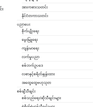
အားကစားသတင်း
င်း
နိုင်ငံတကာသတင်း
ပညာပေး
စိုက်ပျိုးရေး
မွေးမြူရေး
ကျန်းမာရေး
လက်မှုပညာ
စစ်ဘက်ဥပဒေ
လစာနှင့်စရိတ်နှုန်းထား
အထွေထွေဗဟုသုတ
စစ်ချီသီချင်း
စစ်သည်ရေး/ဆိုသီချင်းများ
ရဲစိတ်ရဲမာန်သီချင်းများ