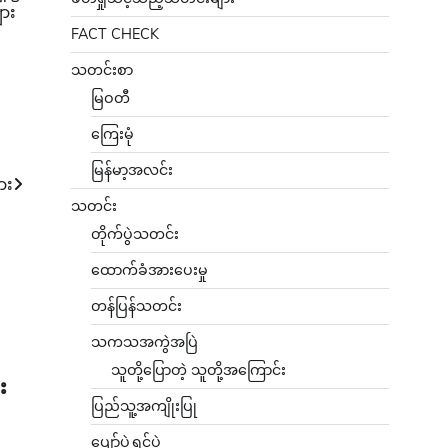
ျား
FACT CHECK
သတင်းစာ
မြဝတီ
ကြေးမုံ
မြန်မာ့အလင်း
ား
သတင်း
တိုက်ပွဲသတင်း
ထောက်ခံအားပေးမှု
တန်ပြန်သတင်း
သကသအကွဲအပြဲ
သူတို့ပြောတဲ့ သူတို့အကြောင်း
း
ပြည်သူ့အကျိုးပြု
ပျော်ပွဲရွှင်ပွဲ