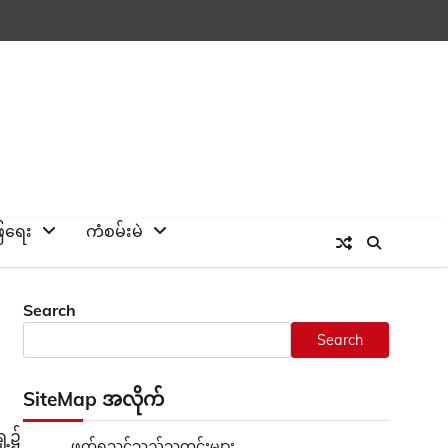
ြေရေး
ကံစမ်းမဲ
Search
Search
SiteMap အလိုက်
ေ့၌
ဖတ်ရှုသင့်သည့်သတင်းများ