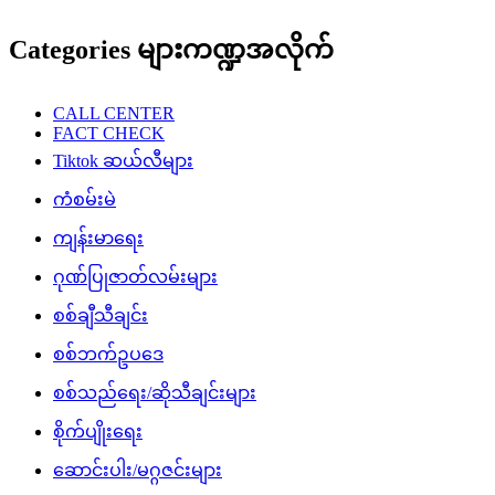
Categories များကဏ္ဍအလိုက်
CALL CENTER
FACT CHECK
Tiktok ဆယ်လီများ
ကံစမ်းမဲ
ကျန်းမာရေး
ဂုဏ်ပြုဇာတ်လမ်းများ
စစ်ချီသီချင်း
စစ်ဘက်ဥပဒေ
စစ်သည်ရေး/ဆိုသီချင်းများ
စိုက်ပျိုးရေး
ဆောင်းပါး/မဂ္ဂဇင်းများ