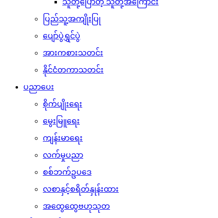
သူတို့ပြောတဲ့ သူတို့အကြောင်း
ပြည်သူ့အကျိုးပြု
ပျော်ပွဲရွှင်ပွဲ
အားကစားသတင်း
နိုင်ငံတကာသတင်း
ပညာပေး
စိုက်ပျိုးရေး
မွေးမြူရေး
ကျန်းမာရေး
လက်မှုပညာ
စစ်ဘက်ဥပဒေ
လစာနှင့်စရိတ်နှုန်းထား
အထွေထွေဗဟုသုတ