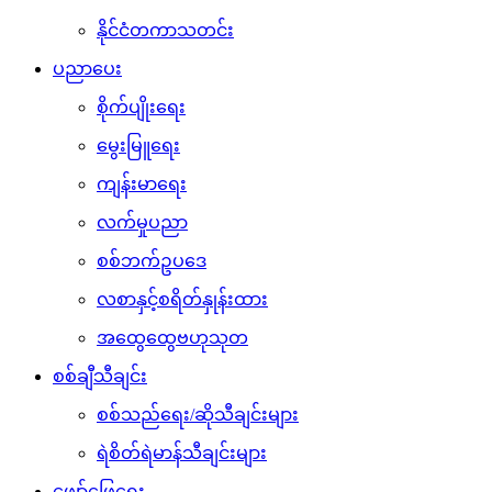
နိုင်ငံတကာသတင်း
ပညာပေး
စိုက်ပျိုးရေး
မွေးမြူရေး
ကျန်းမာရေး
လက်မှုပညာ
စစ်ဘက်ဥပဒေ
လစာနှင့်စရိတ်နှုန်းထား
အထွေထွေဗဟုသုတ
စစ်ချီသီချင်း
စစ်သည်ရေး/ဆိုသီချင်းများ
ရဲစိတ်ရဲမာန်သီချင်းများ
ဖျော်ဖြေရေး