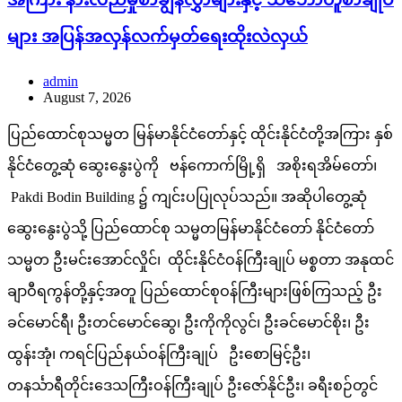
များ အပြန်အလှန်လက်မှတ်ရေးထိုးလဲလှယ်
admin
August 7, 2026
ပြည်ထောင်စုသမ္မတ မြန်မာနိုင်ငံတော်နှင့် ထိုင်းနိုင်ငံတို့အကြား နှစ်
နိုင်ငံတွေ့ဆုံ ဆွေးနွေးပွဲကို ဗန်ကောက်မြို့ရှိ အစိုးရအိမ်တော်၊
Pakdi Bodin Building ၌ ကျင်းပပြုလုပ်သည်။ အဆိုပါတွေ့ဆုံ
ဆွေးနွေးပွဲသို့ ပြည်ထောင်စု သမ္မတမြန်မာနိုင်ငံတော် နိုင်ငံတော်
သမ္မတ ဦးမင်းအောင်လှိုင်၊ ထိုင်းနိုင်ငံဝန်ကြီးချုပ် မစ္စတာ အနုထင်
ချာဝီရကွန်တို့နှင့်အတူ ပြည်ထောင်စုဝန်ကြီးများဖြစ်ကြသည့် ဦး
ခင်မောင်ရီ၊ ဦးတင်မောင်ဆွေ၊ ဦးကိုကိုလွင်၊ ဦးခင်မောင်စိုး၊ ဦး
ထွန်းအုံ၊ ကရင်ပြည်နယ်ဝန်ကြီးချုပ် ဦးစောမြင့်ဦး၊
တနင်္သာရီတိုင်းဒေသကြီးဝန်ကြီးချုပ် ဦးဇော်နိုင်ဦး၊ ခရီးစဉ်တွင်