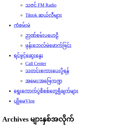
သဇင် FM Radio
Tiktok ဆယ်လီများ
ကံစမ်းမဲ
ဉာဏ်စမ်းပဟေဠိ
ဖုန်းဘေလ်မဲဖောက်ခြင်း
ရင်ဖွင့်ဆွေးနွေး
Call Center
သတင်းစကားပေးပို့ရန်
အမေး/အဖြေကဏ္ဍ
ရွေးကောက်ပွဲစိစစ်တွေ့ရှိချက်များ
ပျိုမေVlog
Archives များနှစ်အလိုက်