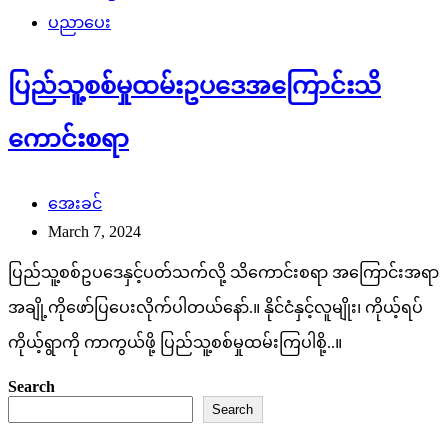
ပညာပေး
ပြည်သူ့စစ်မှုထမ်းဥပဒေအကြောင်းသိ
ကောင်းစရာ
အေးခင်
March 7, 2024
ပြည်သူ့စစ်ဥပဒေနှင့်ပတ်သက်လို့ သိကောင်းစရာ အကြောင်းအရာ
အချို့ကိုဖော်ပြပေးလိုက်ပါတယ်နော်.။ နိုင်ငံနှင့်လူမျိုး၊ ကိုယ့်ရပ်
ကိုယ့်ရွာကို ကာကွယ်ဖို့ ပြည်သူ့စစ်မှုထမ်းကြပါစို့..။
Search
Search