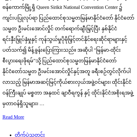
ဗန်ကောက်မြို့ရှိ Queen Sirikit National Convention Center ၌
ကျင်းပပြုလုပ်ရာ ပြည်ထောင်စုသမ္မတမြန်မာနိုင်ငံတော် နိုင်ငံတော်
သမ္မတ ဦးမင်းအောင်လှိုင် တက်ရောက်ချီးမြှင့်ပြီး နှစ်နိုင်ငံ
ရင်းနှီးမြှုပ်နှံမှုနှင့် ကုန်သွယ်မှုပိုမိုမြှင့်တင်နိုင်ရေးဆိုင်ရာများနှင့်
ပတ်သက်၍ မိန့်ခွန်းပြောကြားသည်။ အဆိုပါ “မြန်မာ-ထိုင်း
စီးပွားရေးဖိုရမ်”သို့ ပြည်ထောင်စုသမ္မတမြန်မာနိုင်ငံတော်
နိုင်ငံတော်သမ္မတ ဦးမင်းအောင်လှိုင်နှင့်အတူ ခရီးစဉ်တွင်လိုက်ပါ
လာသည့် မြန်မာအဆင့်မြင့်ကိုယ်စားလှယ်အဖွဲ့ဝင်များ၊ ထိုင်းနိုင်ငံ
ဝန်ကြီးချုပ် မစ္စတာ အနုထင် ချာဝီရကွန် နှင့် ထိုင်းနိုင်ငံအစိုးရအဖွဲ့
မှတာဝန်ရှိသူများ၊ …
Read More
တိုက်ပွဲသတင်း