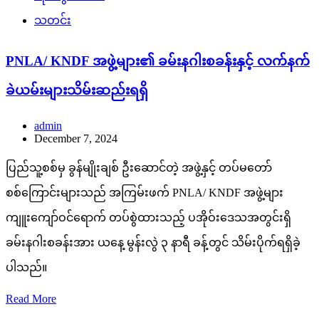
သတင်း
PNLA/ KNDF အဖွဲ့များ၏ ခမ်းနဂါးစခန်းနှင့် လက်နက်
ခဲယမ်းများသိမ်းဆည်းရရှိ
admin
December 7, 2024
ပြည်သူ့စစ်မှ ခွန်မျိုးချစ် ဦးဆောင်တဲ့ အဖွဲ့နှင့် တပ်မတော်
စစ်ကြောင်းများသည် အကြမ်းဖက် PNLA/ KNDF အဖွဲ့များ
ကျူးကျော်ဝင်ရောက် တပ်စွဲထားသည့် ပအိုဝ်းဒေသအတွင်းရှိ
ခမ်းနဂါးစခန်းအား ယနေ့ မွန်းလွဲ ၃ နာရီ ခန့်တွင် သိမ်းပိုက်ရရှိခဲ့
ပါသည်။
Read More