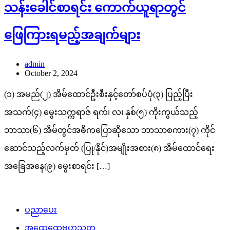
သန်းခေါင်စာရင်း ကောက်ယူရာတွင်
ဖြေကြားရမည့်အချက်များ
admin
October 2, 2024
(၁) အမည်(၂) အိမ်ထောင်ဦးစီးနှင့်တော်စပ်ပုံ(၃) ပြည့်ပြီး
အသက်(၄) မွေးသက္ကရာဇ် ရက်၊ လ၊ နှစ်(၅) ကိုးကွယ်သည့်
ဘာသာ(၆) အိမ်တွင်အဓိကပြောဆိုသော ဘာသာစကား(၇) ကိုင်
ဆောင်သည့်လက်မှတ် (ပြု/နိုင်)အမျိုးအစား(၈) အိမ်ထောင်ရေး
အခြေအနေ(၉) မွေးစာရင်း […]
ပညာပေး
အထွေထွေဗဟုသုတ