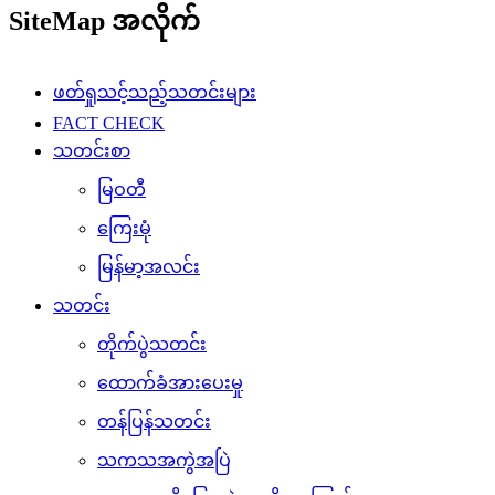
SiteMap အလိုက်
ဖတ်ရှုသင့်သည့်သတင်းများ
FACT CHECK
သတင်းစာ
မြဝတီ
ကြေးမုံ
မြန်မာ့အလင်း
သတင်း
တိုက်ပွဲသတင်း
ထောက်ခံအားပေးမှု
တန်ပြန်သတင်း
သကသအကွဲအပြဲ