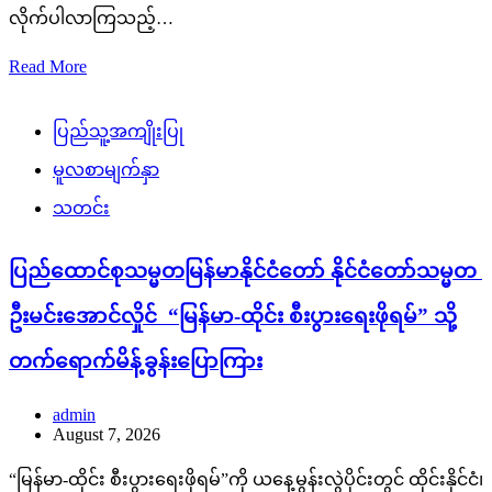
လိုက်ပါလာကြသည့်…
Read More
ပြည်သူ့အကျိုးပြု
မူလစာမျက်နှာ
သတင်း
ပြည်ထောင်စုသမ္မတမြန်မာနိုင်ငံတော် နိုင်ငံတော်သမ္မတ
ဦးမင်းအောင်လှိုင် “မြန်မာ-ထိုင်း စီးပွားရေးဖိုရမ်” သို့
တက်ရောက်မိန့်ခွန်းပြောကြား
admin
August 7, 2026
“မြန်မာ-ထိုင်း စီးပွားရေးဖိုရမ်”ကို ယနေ့မွန်းလွဲပိုင်းတွင် ထိုင်းနိုင်ငံ၊