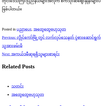
တိုင်းဒေသကြီး/ပြည်နယ်များအလိုက် စက်သုံးဆီဈေးနှုန်းများပဲ
ဖြစ်ပါတယ်။
Posted in
ပညာပေး
,
အထွေထွေဗဟုသုတ
Post
Previous:
လွိုင်ကော်မြို့တွင် လက်လုပ်သေနတ် ပွဲစားဆောင်ရွက်
navigation
သူအားဖမ်းမိ
Next:
အကယ်ဒမီဆုရရှိသူများစာရင်း
Related Posts
သတင်း
အထွေထွေဗဟုသုတ