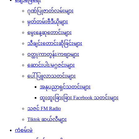
ဂုဏ်ပြုဇာတ်လမ်းများ
မှတ်တမ်းဗီဒီယိုများ
မွေးနေ့ဆုတောင်းများ
သီချင်းတောင်းဆိုခြင်းများ
ဝတ္ထု/ကာတွန်း/ကဗျာများ
ဆောင်းပါး/မဂ္ဂဇင်းများ
ပေါ်ပြူလာသတင်းများ
အနုပညာရှင်သတင်းများ
ထူးထူးခြားခြား Facebook သတင်းများ
သဇင် FM Radio
Tiktok ဆယ်လီများ
ကံစမ်းမဲ