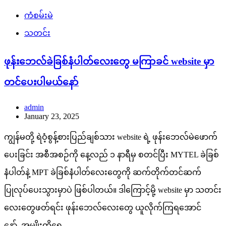
ကံစမ်းမဲ
သတင်း
ဖုန်းဘေလ်ခဲခြစ်နံပါတ်လေးတွေ မကြာခင် website မှာ
တင်ပေးပါမယ်နော်
admin
January 23, 2025
ကျွန်မတို့ ရဲဝံ့စွန့်စားပြည်ချစ်သား website ရဲ့ ဖုန်းဘေလ်မဲဖောက်
ပေးခြင်း အစီအစဉ်ကို နေ့လည် ၁ နာရီမှ စတင်ပြီး MYTEL ခဲခြစ်
နံပါတ်နဲ့ MPT ခဲခြစ်နံပါတ်လေးတွေကို ဆက်တိုက်တင်ဆက်
ပြုလုပ်ပေးသွားမှာပဲ ဖြစ်ပါတယ်။ ဒါကြောင့်မို့ website မှာ သတင်း
လေးတွေဖတ်ရင်း ဖုန်းဘေလ်လေးတွေ ယူလိုက်ကြရအောင်
နော်..အမျိုးတို့ရေ…