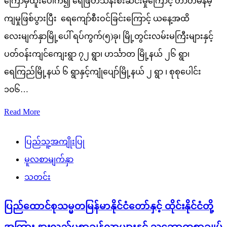
ကြောမှထူးပေါက်၍ ရေဖြတ်သန်းစီးဆင်းမှုကြောင့် တာတမံနိမ့်
ကျမှုဖြစ်ပွားပြီး ရေကျော်စီးဝင်ခြင်းကြောင့် ယနေ့အထိ
လေးမျက်နှာမြို့ပေါ် ရပ်ကွက်(၅)ခု၊ မြို့တွင်းလမ်းမကြီးများနှင့်
ပတ်ဝန်းကျင်ကျေးရွာ ၇၂ ရွာ၊ ဟင်္သာတ မြို့နယ် ၂၆ ရွာ၊
ရေကြည်မြို့နယ် ၆ ရွာနှင့်ကျုံပျော်မြို့နယ် ၂ ရွာ ၊ စုစုပေါင်း
၁၀၆…
Read More
ပြည်သူ့အကျိုးပြု
မူလစာမျက်နှာ
သတင်း
ပြည်ထောင်စုသမ္မတမြန်မာနိုင်ငံတော်နှင့် ထိုင်းနိုင်ငံတို့
အကြား နားလည်မှုစာချွန်လွှာများနှင့် သဘောတူစာချုပ်