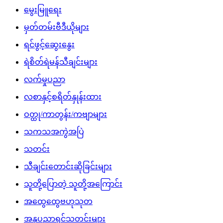
မွေးမြူရေး
မှတ်တမ်းဗီဒီယိုများ
ရင်ဖွင့်ဆွေးနွေး
ရဲစိတ်ရဲမန်သီချင်းများ
လက်မှုပညာ
လစာနှင့်စရိတ်နှုန်းထား
ဝတ္ထု/ကာတွန်း/ကဗျာများ
သကသအကွဲအပြဲ
သတင်း
သီချင်းတောင်းဆိုခြင်းများ
သူတို့ပြောတဲ့ သူတို့အကြောင်း
အထွေထွေဗဟုသုတ
အနုပညာရှင်သတင်းများ