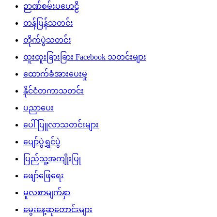
ဉာဏ်စမ်းပဟေဠိ
တန်ပြန်သတင်း
တိုက်ပွဲသတင်း
ထူးထူးခြားခြား Facebook သတင်းများ
ထောက်ခံအားပေးမှု
နိုင်ငံတကာသတင်း
ပညာပေး
ပေါ်ပြူလာသတင်းများ
ပျော်ပွဲရွှင်ပွဲ
ပြည်သူ့အကျိုးပြု
ဖျော်ဖြေရေး
မူလစာမျက်နှာ
မွေးနေ့ဆုတောင်းများ