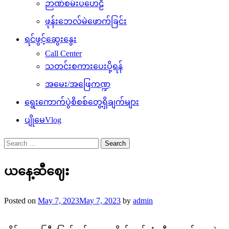
ဉာဏ်စမ်းပဟေဠိ
ဖုန်းဘေလ်မဲဖောက်ခြင်း
ရင်ဖွင့်ဆွေးနွေး
Call Center
သတင်းစကားပေးပို့ရန်
အမေး/အဖြေကဏ္ဍ
ရွေးကောက်ပွဲစိစစ်တွေ့ရှိချက်များ
ပျိုမေVlog
Search
for:
ယနေ့ဆီဈေး
Posted on
May 7, 2023
May 7, 2023
by
admin