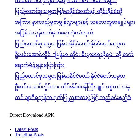
ကယ်ဆယ်ရေးလုပ်ငန်းများ ဆက်လက်ဆောင်ရွက်
ပြည်ထောင်စုသမ္မတမြန်မာနိုင်ငံတော်နှင့် ထိုင်းနိုင်ငံတို့
အကြား နားလည်မှုစာချွန်လွှာများနှင့် သဘောတူစာချုပ်များ
အပြန်အလှန်လက်မှတ်ရေးထိုးလဲလှယ်
ပြည်ထောင်စုသမ္မတမြန်မာနိုင်ငံတော် နိုင်ငံတော်သမ္မတ
ဦးမင်းအောင်လှိုင် “မြန်မာ-ထိုင်း စီးပွားရေးဖိုရမ်” သို့ တက်
ရောက်မိန့်ခွန်းပြောကြား
ပြည်ထောင်စုသမ္မတမြန်မာနိုင်ငံတော် နိုင်ငံတော်သမ္မတ
ဦးမင်းအောင်လှိုင်အား ထိုင်းနိုင်ငံဝန်ကြီးချုပ် မစ္စတာ အနု
ထင် ချာဝီရကွန်က ဂုဏ်ပြုညစာစားပွဲဖြင့် တည်ခင်းဧည့်ခံ
Direct Download APK
Latest Posts
Trending Posts