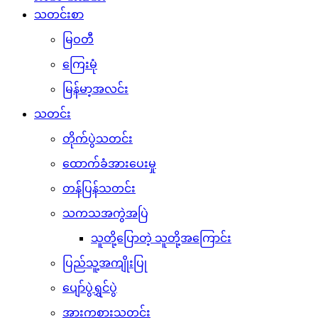
သတင်းစာ
မြဝတီ
ကြေးမုံ
မြန်မာ့အလင်း
သတင်း
တိုက်ပွဲသတင်း
ထောက်ခံအားပေးမှု
တန်ပြန်သတင်း
သကသအကွဲအပြဲ
သူတို့ပြောတဲ့ သူတို့အကြောင်း
ပြည်သူ့အကျိုးပြု
ပျော်ပွဲရွှင်ပွဲ
အားကစားသတင်း