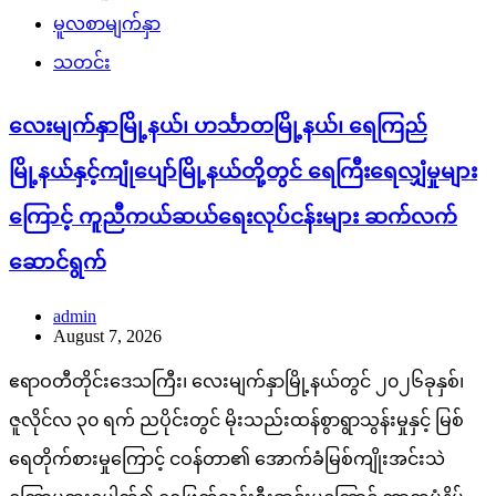
မူလစာမျက်နှာ
သတင်း
လေးမျက်နှာမြို့နယ်၊ ဟင်္သာတမြို့နယ်၊ ရေကြည်
မြို့နယ်နှင့်ကျုံပျော်မြို့နယ်တို့တွင် ရေကြီးရေလျှံမှုများ
ကြောင့် ကူညီကယ်ဆယ်ရေးလုပ်ငန်းများ ဆက်လက်
ဆောင်ရွက်
admin
August 7, 2026
ဧရာဝတီတိုင်းဒေသကြီး၊ လေးမျက်နှာမြို့နယ်တွင် ၂၀၂၆ခုနှစ်၊
ဇူလိုင်လ ၃၀ ရက် ညပိုင်းတွင် မိုးသည်းထန်စွာရွာသွန်းမှုနှင့် မြစ်
ရေတိုက်စားမှုကြောင့် ငဝန်တာ၏ အောက်ခံမြစ်ကျိုးအင်းသဲ