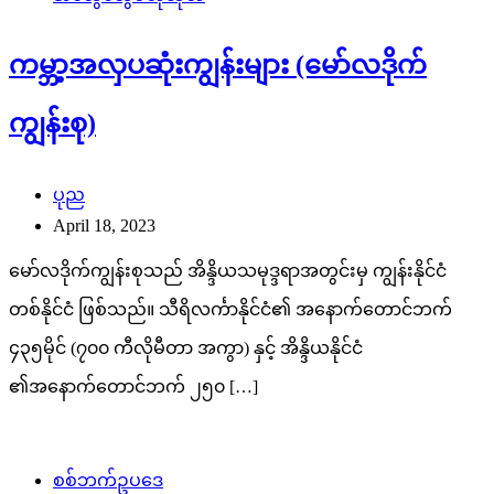
ကမ္ဘာ့အလှပဆုံးကျွန်းများ (မော်လဒိုက်
ကျွန်းစု)
ပုည
April 18, 2023
မော်လဒိုက်ကျွန်းစုသည် အိန္ဒိယသမုဒ္ဒရာအတွင်းမှ ကျွန်းနိုင်ငံ
တစ်နိုင်ငံ ဖြစ်သည်။ သီရိလင်္ကာနိုင်ငံ၏ အနောက်တောင်ဘက်
၄၃၅မိုင် (၇၀၀ ကီလိုမီတာ အကွာ) နှင့် အိန္ဒိယနိုင်ငံ
၏အနောက်တောင်ဘက် ၂၅၀ […]
စစ်ဘက်ဥပဒေ