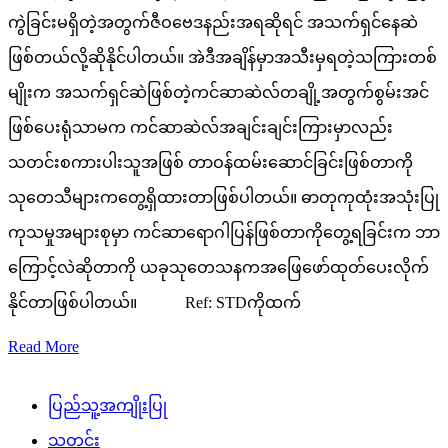
ကွဲခြင်းမရှိတဲ့အတွက်ဇီဝဗေဒနည်းအရဆိုရင် အသက်ရှင်နေဆဲ
ဖြစ်တယ်လို့ဆိုနိုင်ပါတယ်။ အဲဒီအချိန်မှာအသီးမှရတဲ့သကြားတစ်
မျိုးက အသက်ရှင်ဆဲဖြစ်တဲ့ကင်ဆာဆဲလ်တချို့အတွက်စွမ်းအင်
ဖြစ်ပေးရုံသာမက ကင်ဆာဆဲလ်အချင်းချင်းကြားမှာလည်း
သတင်းစကားပါးသူအဖြစ် တာဝန်ထမ်းဆောင်ခြင်းဖြစ်တာကို
သုတေသီများကတွေ့ရှိထားတာဖြစ်ပါတယ်။ ဓာတုကုထုံးအသုံးပြု
ကုသမှုအများစုမှာ ကင်ဆာရောဂါပြန်ဖြစ်တာကိုတွေ့ရခြင်းက ဘာ
ကြောင့်လဲဆိုတာကို ယခုသုတေသနကအဖြေဖော်ထုတ်ပေးလိုက်
နိုင်တာဖြစ်ပါတယ်။ Ref: STDကိုထက်
Read More
ပြည်သူ့အကျိုးပြု
သတင်း