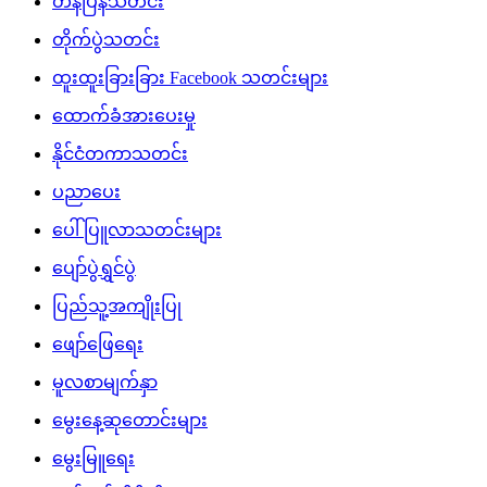
တန်ပြန်သတင်း
တိုက်ပွဲသတင်း
ထူးထူးခြားခြား Facebook သတင်းများ
ထောက်ခံအားပေးမှု
နိုင်ငံတကာသတင်း
ပညာပေး
ပေါ်ပြူလာသတင်းများ
ပျော်ပွဲရွှင်ပွဲ
ပြည်သူ့အကျိုးပြု
ဖျော်ဖြေရေး
မူလစာမျက်နှာ
မွေးနေ့ဆုတောင်းများ
မွေးမြူရေး