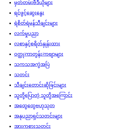
မှတ်တမ်းဗီဒီယိုများ
ရင်ဖွင့်ဆွေးနွေး
ရဲစိတ်ရဲမန်သီချင်းများ
လက်မှုပညာ
လစာနှင့်စရိတ်နှုန်းထား
ဝတ္ထု/ကာတွန်း/ကဗျာများ
သကသအကွဲအပြဲ
သတင်း
သီချင်းတောင်းဆိုခြင်းများ
သူတို့ပြောတဲ့ သူတို့အကြောင်း
အထွေထွေဗဟုသုတ
အနုပညာရှင်သတင်းများ
အားကစားသတင်း