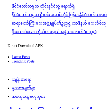
နိုင်ငံတော်သမ္မတ ထိုင်းနိုင်ငံသို့ ရောက်ရှိ
နိုင်ငံတော်သမ္မတ ဦးမင်းအောင်လှိုင် မြန်မာနိုင်ငံကက်သလစ်
ဆရာတော်ကြီးများအဖွဲ့ချုပ်၏ဥက္ကဋ္ဌ ကာဒီနယ် ချားလ်စ်ဘို
ဦးဆောင်သော ကိုယ်စားလှယ်အဖွဲ့အား လက်ခံတွေ့ဆုံ
Direct Download APK
Latest Posts
Trending Posts
ကျန်းမာရေး
မူလစာမျက်နှာ
အထွေထွေဗဟုသုတ