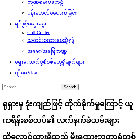
ဉာဏ်စမ်းပဟေဠိ
ဖုန်းဘေလ်မဲဖောက်ခြင်း
ရင်ဖွင့်ဆွေးနွေး
Call Center
သတင်းစကားပေးပို့ရန်
အမေး/အဖြေကဏ္ဍ
ရွေးကောက်ပွဲစိစစ်တွေ့ရှိချက်များ
ပျိုမေVlog
Search
for:
ရုရှားမှ ဒုံးကျည်ဖြင့် တိုက်ခိုက်မှုကြောင့် ယူ
ကရိန်းစစ်တပ်၏ လက်နက်ခဲယမ်းများ
သိုလှောင်ထားရှိသည့် မီးရထားဘူတာရုံတစ်