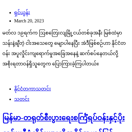
ရှင်ယွန်း
March 20, 2023
မတ်လ ၁၉ရက်က ဩစတြေးလျမြို့ငယ်တစ်ခုအနီး မြစ်ထဲမှာ
သန်းနဲ့ချီတဲ့ ငါးအသေတွေ မျောပါနေပြီး အဲဒီဖြစ်စဉ်ဟာ နိုင်ငံတ
ဝန်း အပူလှိုင်းကျရောက်မှုအခြေအနေနဲ့ ဆက်စပ်နေတယ်လို့
အစိုးရတာဝန်ရှိသူတွေက ပြောကြားခဲ့ကြပါတယ်။
နိုင်ငံတကာသတင်း
သတင်း
မြန်မာ-တရုတ်စီးပွားရေးစင်္ကြံရပ်ဝန်းနှင့်ပိုး