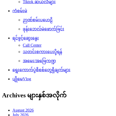
Tiktok ဆယ်လီများ
ကံစမ်းမဲ
ဉာဏ်စမ်းပဟေဠိ
ဖုန်းဘေလ်မဲဖောက်ခြင်း
ရင်ဖွင့်ဆွေးနွေး
Call Center
သတင်းစကားပေးပို့ရန်
အမေး/အဖြေကဏ္ဍ
ရွေးကောက်ပွဲစိစစ်တွေ့ရှိချက်များ
ပျိုမေVlog
Archives များနှစ်အလိုက်
August 2026
July 2026