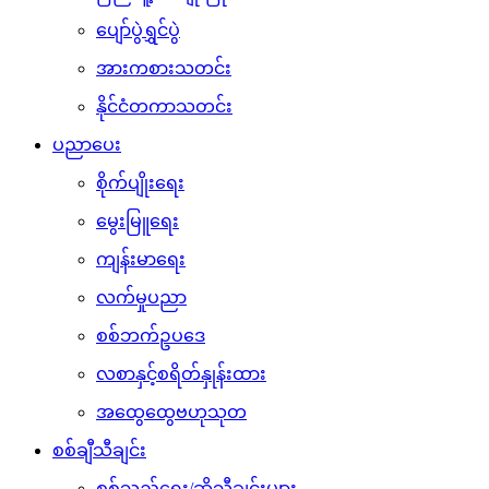
ပျော်ပွဲရွှင်ပွဲ
အားကစားသတင်း
နိုင်ငံတကာသတင်း
ပညာပေး
စိုက်ပျိုးရေး
မွေးမြူရေး
ကျန်းမာရေး
လက်မှုပညာ
စစ်ဘက်ဥပဒေ
လစာနှင့်စရိတ်နှုန်းထား
အထွေထွေဗဟုသုတ
စစ်ချီသီချင်း
စစ်သည်ရေး/ဆိုသီချင်းများ