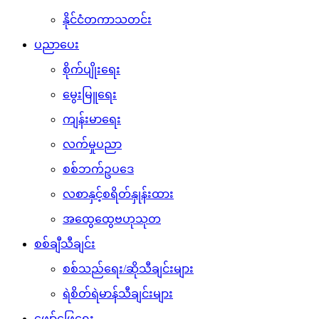
နိုင်ငံတကာသတင်း
ပညာပေး
စိုက်ပျိုးရေး
မွေးမြူရေး
ကျန်းမာရေး
လက်မှုပညာ
စစ်ဘက်ဥပဒေ
လစာနှင့်စရိတ်နှုန်းထား
အထွေထွေဗဟုသုတ
စစ်ချီသီချင်း
စစ်သည်ရေး/ဆိုသီချင်းများ
ရဲစိတ်ရဲမာန်သီချင်းများ
ဖျော်ဖြေရေး