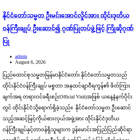
နိုင်ငံတော်သမ္မတ ဦးမင်းအောင်လှိုင်အား ထိုင်းဒုတိယ
ဝန်ကြီးချုပ် ဦးဆောင်၍ ဂုဏ်ပြုတပ်ဖွဲ့ဖြင့် ကြိုဆိုဂုဏ်
ပြု
admin
August 6, 2026
ပြည်ထောင်စုသမ္မတမြန်မာနိုင်ငံတော်၊ နိုင်ငံတော်သမ္မတသည်
ထိုင်းနိုင်ငံဝန်ကြီးချုပ် မစ္စတာ အနုထင်ချာဝီရကွန်၏ ဖိတ်ကြား
ချက်အရ တရားဝင်ခရီးစဉ်(Official Visit)အဖြစ် ယနေ့နံနက်ပိုင်း
တွင် ထိုင်းနိုင်ငံသို့ရောက်ရှိခဲ့သည်။ နိုင်ငံတော်သမ္မတ ဦးဆောင်
သည့်အဆင့်မြင့်ကိုယ်စားလှယ်အဖွဲ့အား ထိုင်းနိုင်ငံဒုတိယ
ဝန်ကြီးချုပ်နှင့်တာဝန်ရှိသူများက ဒွန်မောင်းအပြည်ပြည်ဆိုင်ရာ