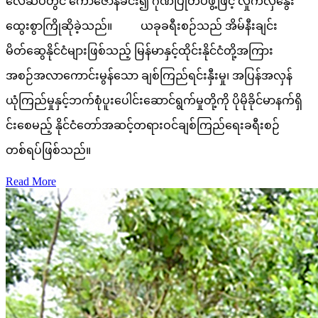
လေဆိပ်တွင် ကော်ဇောနီခင်း၍ ဂုဏ်ပြုတပ်ဖွဲ့ဖြင့် လှိုက်လှဲနွေး
ထွေးစွာကြိုဆိုခဲ့သည်။ ယခုခရီးစဉ်သည် အိမ်နီးချင်း
မိတ်ဆွေနိုင်ငံများဖြစ်သည့် မြန်မာနှင့်ထိုင်းနိုင်ငံတို့အကြား
အစဉ်အလာကောင်းမွန်သော ချစ်ကြည်ရင်းနှီးမှု၊ အပြန်အလှန်
ယုံကြည်မှုနှင့်ဘက်စုံပူးပေါင်းဆောင်ရွက်မှုတို့ကို ပိုမိုခိုင်မာနက်ရှိ
င်းစေမည့် နိုင်ငံတော်အဆင့်တရားဝင်ချစ်ကြည်ရေးခရီးစဉ်
တစ်ရပ်ဖြစ်သည်။
Read More