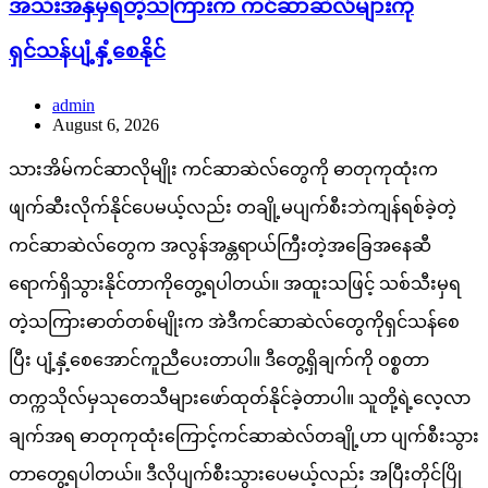
အသီးအနှံမှရတဲ့သကြားက ကင်ဆာဆဲလ်များကို
ရှင်သန်ပျံ့နှံ့စေနိုင်
admin
August 6, 2026
သားအိမ်ကင်ဆာလိုမျိုး ကင်ဆာဆဲလ်တွေကို ဓာတုကုထုံးက
ဖျက်ဆီးလိုက်နိုင်ပေမယ့်လည်း တချို့မပျက်စီးဘဲကျန်ရစ်ခဲ့တဲ့
ကင်ဆာဆဲလ်တွေက အလွန်အန္တရာယ်ကြီးတဲ့အခြေအနေဆီ
ရောက်ရှိသွားနိုင်တာကိုတွေ့ရပါတယ်။ အထူးသဖြင့် သစ်သီးမှရ
တဲ့သကြားဓာတ်တစ်မျိုးက အဲဒီကင်ဆာဆဲလ်တွေကိုရှင်သန်စေ
ပြီး ပျံ့နှံ့စေအောင်ကူညီပေးတာပါ။ ဒီတွေ့ရှိချက်ကို ဝစ္စတာ
တက္ကသိုလ်မှသုတေသီများဖော်ထုတ်နိုင်ခဲ့တာပါ။ သူတို့ရဲ့လေ့လာ
ချက်အရ ဓာတုကုထုံးကြောင့်ကင်ဆာဆဲလ်တချို့ဟာ ပျက်စီးသွား
တာတွေ့ရပါတယ်။ ဒီလိုပျက်စီးသွားပေမယ့်လည်း အပြီးတိုင်ပြို