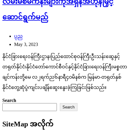
လမ်းမစီမံကိန်းများကိုအရှိန်အဟုန်မြှင့်
ဆောင်ရွက်မည်
ပုည
May 3, 2023
နိုင်ငံခြားရေးဝန်ကြီးဌာန၊ပြည်ထောင်စုဝန်ကြီးဦးသန်းဆွေနှင့်
တရုတ်နိုင်ငံ၊နိုင်ငံတော်ကောင်စီဝင်နှင့်နိုင်ငံခြားရေးဝန်ကြီးမစ္စတာ
ချင်ကန်းတို့မေ လ၂ရက်ည၆နာရီ၄၀မိနစ်က မြန်မာ-တရုတ်နှစ်
နိုင်ငံတွေ့ဆုံပွဲကျင်းပချိန်ဆွေးနွေးခဲ့ကြခြင်းဖြစ်သည်။
Search
Search
SiteMap အလိုက်