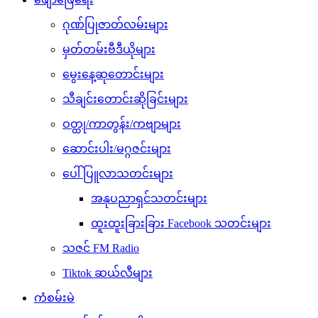
ဂုဏ်ပြုဇာတ်လမ်းများ
မှတ်တမ်းဗီဒီယိုများ
မွေးနေ့ဆုတောင်းများ
သီချင်းတောင်းဆိုခြင်းများ
ဝတ္ထု/ကာတွန်း/ကဗျာများ
ဆောင်းပါး/မဂ္ဂဇင်းများ
ပေါ်ပြူလာသတင်းများ
အနုပညာရှင်သတင်းများ
ထူးထူးခြားခြား Facebook သတင်းများ
သဇင် FM Radio
Tiktok ဆယ်လီများ
ကံစမ်းမဲ