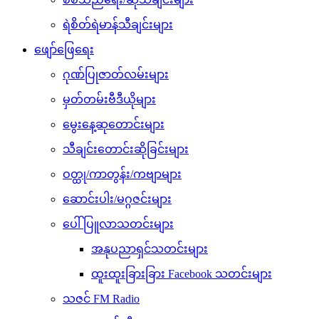
ရဲစိတ်ရဲမာန်သီချင်းများ
ဖျော်ဖြေရေး
ဂုဏ်ပြုဇာတ်လမ်းများ
မှတ်တမ်းဗီဒီယိုများ
မွေးနေ့ဆုတောင်းများ
သီချင်းတောင်းဆိုခြင်းများ
ဝတ္ထု/ကာတွန်း/ကဗျာများ
ဆောင်းပါး/မဂ္ဂဇင်းများ
ပေါ်ပြူလာသတင်းများ
အနုပညာရှင်သတင်းများ
ထူးထူးခြားခြား Facebook သတင်းများ
သဇင် FM Radio