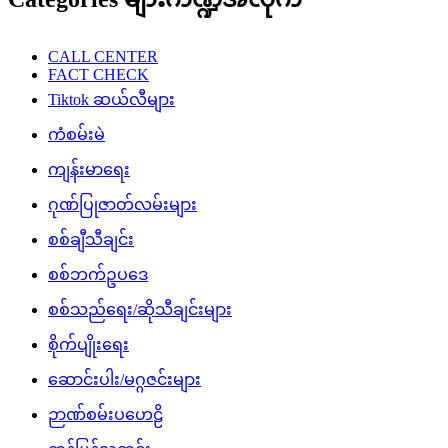
CALL CENTER
FACT CHECK
Tiktok ဆယ်လီများ
ကံစမ်းမဲ
ကျန်းမာရေး
ဂုဏ်ပြုဇာတ်လမ်းများ
စစ်ချီသီချင်း
စစ်ဘက်ဥပဒေ
စစ်သည်ရေး/ဆိုသီချင်းများ
စိုက်ပျိုးရေး
ဆောင်းပါး/မဂ္ဂဇင်းများ
ဉာဏ်စမ်းပဟေဠိ