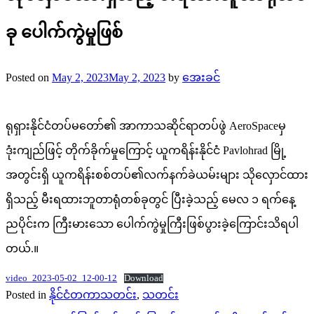
ခု ပေါက်ကွဲမှုဖြစ်
Posted on
May 2, 2023
May 2, 2023
by
အေးခင်
ရုရှားနိုင်ငံတပ်မတော်၏ အာကာသဆိုင်ရာတပ်ဖွဲ AeroSpaceမှ
ဒုံးကျည်ဖြင့် တိုက်ခိုက်မှုကြောင့် ယူကရိန်းနိုင်ငံ Pavlohrad မြို့
အတွင်းရှိ ယူကရိန်းစစ်တပ်၏လက်နက်ခဲယမ်းများ သိုလှောင်ထား
ရှိသည့် မီးရထားဘူတာရုံတစ်ခုတွင် ပြီးခဲ့သည့် မေလ ၁ ရက်နေ့
ညပိုင်းက ကြီးမားသော ပေါက်ကွဲမှုကြီးဖြစ်ပွားခဲ့ကြောင်းသိရပါ
တယ်.။
video_2023-05-02_12-00-12
Download
Posted in
နိုင်ငံတကာသတင်း
,
သတင်း