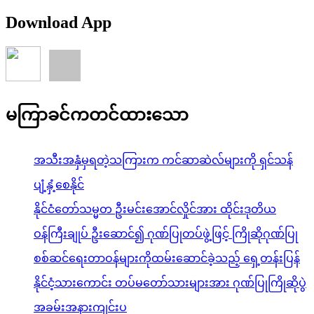
Download App
မကြာခင်ကတင်ထားသော
အသီးအနှံမှရတဲ့သကြားက ကင်ဆာဆဲလ်များကို ရှင်သန်
ပျံ့နှံ့စေနိုင်
နိုင်ငံတော်သမ္မတ ဦးမင်းအောင်လှိုင်အား ထိုင်းဒုတိယ
ဝန်ကြီးချုပ် ဦးဆောင်၍ ဂုဏ်ပြုတပ်ဖွဲ့ဖြင့် ကြိုဆိုဂုဏ်ပြု
စစ်ဆင်ရေးတာဝန်များကိုထမ်းဆောင်ခဲ့သည့် ရှေ့တန်းပြန်
နိုင်ငံ့သားကောင်း တပ်မတော်သားများအား ဂုဏ်ပြုကြိုဆိုပွဲ
အခမ်းအနားကျင်းပ