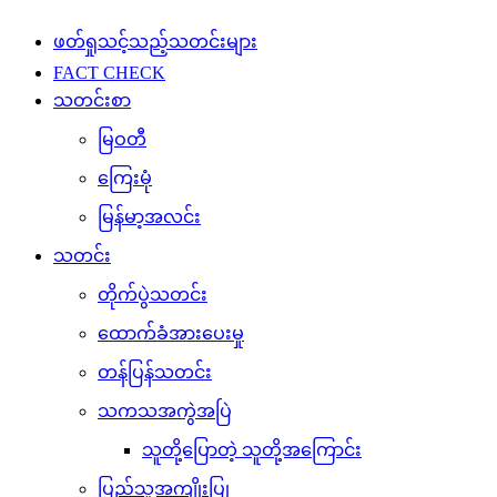
ဖတ်ရှုသင့်သည့်သတင်းများ
FACT CHECK
သတင်းစာ
မြဝတီ
ကြေးမုံ
မြန်မာ့အလင်း
သတင်း
တိုက်ပွဲသတင်း
ထောက်ခံအားပေးမှု
တန်ပြန်သတင်း
သကသအကွဲအပြဲ
သူတို့ပြောတဲ့ သူတို့အကြောင်း
ပြည်သူ့အကျိုးပြု