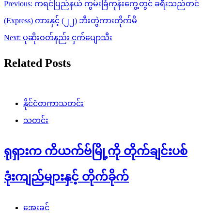
Post
Previous:
ကရင်ပြည်နယ် ကွမ်းခြံကုန်းကွေ့တွင် ခရီးသည်တင်
navigation
(Express) ကားနှင့် (၂၂) ဘီးတွဲကားတိုက်မိ
Next:
ပုဆိုးဝတ်နည်း ငှက်ပျောသီး
Related Posts
နိုင်ငံတကာသတင်း
သတင်း
ရုရှားက ကိယက်ဗ်မြို့ကို တိုက်ချင်းပစ်
ဒုံးကျည်များနှင့် တိုက်ခိုက်
အေးခင်