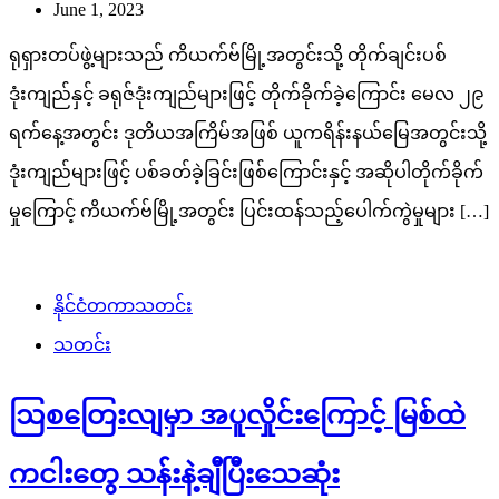
June 1, 2023
ရုရှားတပ်ဖွဲ့များသည် ကိယက်ဗ်မြို့အတွင်းသို့ တိုက်ချင်းပစ်
ဒုံးကျည်နှင့် ခရုဇ်ဒုံးကျည်များဖြင့် တိုက်ခိုက်ခဲ့ကြောင်း မေလ ၂၉
ရက်နေ့အတွင်း ဒုတိယအကြိမ်အဖြစ် ယူကရိန်းနယ်မြေအတွင်းသို့
ဒုံးကျည်များဖြင့် ပစ်ခတ်ခဲ့ခြင်းဖြစ်ကြောင်းနှင့် အဆိုပါတိုက်ခိုက်
မှုကြောင့် ကိယက်ဗ်မြို့အတွင်း ပြင်းထန်သည့်ပေါက်ကွဲမှုများ […]
နိုင်ငံတကာသတင်း
သတင်း
ဩစတြေးလျမှာ အပူလှိုင်းကြောင့် မြစ်ထဲ
ကငါးတွေ သန်းနဲ့ချီပြီးသေဆုံး