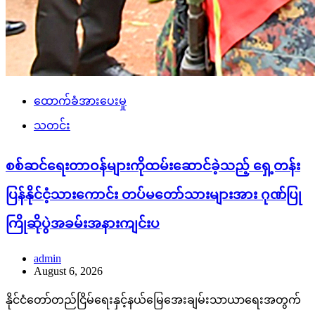
ထောက်ခံအားပေးမှု
သတင်း
စစ်ဆင်ရေးတာဝန်များကိုထမ်းဆောင်ခဲ့သည့် ရှေ့တန်း
ပြန်နိုင်ငံ့သားကောင်း တပ်မတော်သားများအား ဂုဏ်ပြု
ကြိုဆိုပွဲအခမ်းအနားကျင်းပ
admin
August 6, 2026
နိုင်ငံတော်တည်ငြိမ်ရေးနှင့်နယ်မြေအေးချမ်းသာယာရေးအတွက်