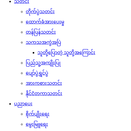
သတင်း
တိုက်ပွဲသတင်း
ထောက်ခံအားပေးမှု
တန်ပြန်သတင်း
သကသအကွဲအပြဲ
သူတို့ပြောတဲ့ သူတို့အကြောင်း
ပြည်သူ့အကျိုးပြု
ပျော်ပွဲရွှင်ပွဲ
အားကစားသတင်း
နိုင်ငံတကာသတင်း
ပညာပေး
စိုက်ပျိုးရေး
မွေးမြူရေး