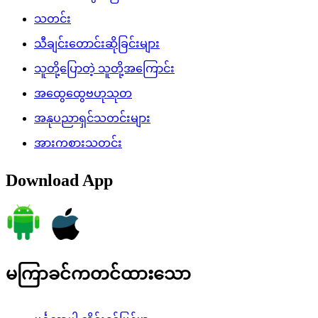
သတင်း
သီချင်းတောင်းဆိုခြင်းများ
သူတို့ပြောတဲ့ သူတို့အကြောင်း
အထွေထွေဗဟုသုတ
အနုပညာရှင်သတင်းများ
အားကစားသတင်း
Download App
မကြာခင်ကတင်ထားသော