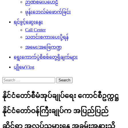
ဉာဏ်စမ်းပဟေဠိ
ဖုန်းဘေလ်မဲဖောက်ခြင်း
ရင်ဖွင့်ဆွေးနွေး
Call Center
သတင်းစကားပေးပို့ရန်
အမေး/အဖြေကဏ္ဍ
ရွေးကောက်ပွဲစိစစ်တွေ့ရှိချက်များ
ပျိုမေVlog
Search
for:
နိုင်ငံတော်စီမံအုပ်ချုပ်ရေး ကောင်စီဥက္ကဋ္ဌ
နိုင်ငံတော်ဝန်ကြီးချုပ်က အပြည်ပြည်
ဆိုင်ရာ အလုပ်သမားနေ့ အခမ်းအနားသို့