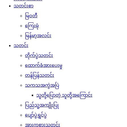
သတင်းစာ
မြဝတီ
ကြေးမုံ
မြန်မာ့အလင်း
သတင်း
တိုက်ပွဲသတင်း
ထောက်ခံအားပေးမှု
တန်ပြန်သတင်း
သကသအကွဲအပြဲ
သူတို့ပြောတဲ့ သူတို့အကြောင်း
ပြည်သူ့အကျိုးပြု
ပျော်ပွဲရွှင်ပွဲ
အားကစားသတင်း