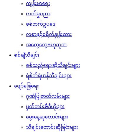
ကျန်းမာရေး
လက်မှုပညာ
စစ်ဘက်ဥပဒေ
လစာနှင့်စရိတ်နှုန်းထား
အထွေထွေဗဟုသုတ
စစ်ချီသီချင်း
စစ်သည်ရေး/ဆိုသီချင်းများ
ရဲစိတ်ရဲမာန်သီချင်းများ
ဖျော်ဖြေရေး
ဂုဏ်ပြုဇာတ်လမ်းများ
မှတ်တမ်းဗီဒီယိုများ
မွေးနေ့ဆုတောင်းများ
သီချင်းတောင်းဆိုခြင်းများ