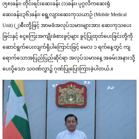
(၅၈)ခန်း၊ တိုင်းရင်းဆေးခန်း (၁)ခန်း၊ ပုဂ္ဂလိကဆေးရုံ
ဆေးခန်း(၃၆)ခန်း၊ ရွေ့လျားဆေးကုသယာဉ် (Mobile Medical
Unit) (၂)စီးတို့ဖြင့် အာမခံအလုပ်သမားများအား ဆေးကုသပေး
ခြင်းနှင့် ငွေကြေးအကျိုးခံစားခွင့်များ ခွင့်ပြုထုတ်ပေးခြင်းတို့ကို
ဆောင်ရွက်ပေးလျက်ရှိပါကြောင်းဖြင့် မေလ ၁ ရက်နေ့တွင် ကျ
ရောက်သောအပြည်ပြည်ဆိုင်ရာ အလုပ်သမားနေ့ အခမ်းအနားသို့
ပေးပို့သော သဝဏ်လွှာ၌ ဂုဏ်ပြုပြောကြားခဲ့ပါတယ်.။