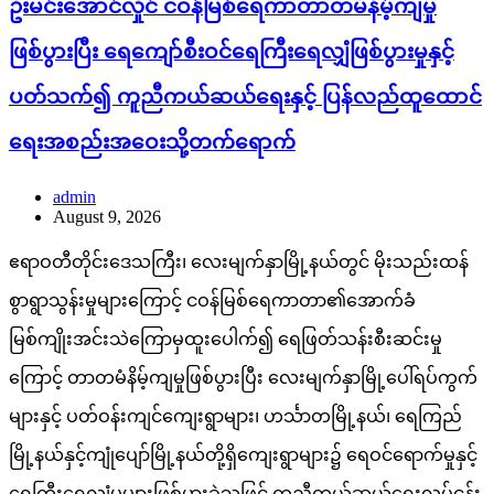
ဦးမင်းအောင်လှိုင် ငဝန်မြစ်ရေကာတာတမံနိမ့်ကျမှု
ဖြစ်ပွားပြီး ရေကျော်စီးဝင်ရေကြီးရေလျှံဖြစ်ပွားမှုနှင့်
ပတ်သက်၍ ကူညီကယ်ဆယ်ရေးနှင့် ပြန်လည်ထူထောင်
ရေးအစည်းအဝေးသို့တက်ရောက်
admin
August 9, 2026
ဧရာဝတီတိုင်းဒေသကြီး၊ လေးမျက်နှာမြို့နယ်တွင် မိုးသည်းထန်
စွာရွာသွန်းမှုများကြောင့် ငဝန်မြစ်ရေကာတာ၏အောက်ခံ
မြစ်ကျိုးအင်းသဲကြောမှထူးပေါက်၍ ရေဖြတ်သန်းစီးဆင်းမှု
ကြောင့် တာတမံနိမ့်ကျမှုဖြစ်ပွားပြီး လေးမျက်နှာမြို့ပေါ်ရပ်ကွက်
များနှင့် ပတ်ဝန်းကျင်ကျေးရွာများ၊ ဟင်္သာတမြို့နယ်၊ ရေကြည်
မြို့နယ်နှင့်ကျုံပျော်မြို့နယ်တို့ရှိကျေးရွာများ၌ ရေဝင်ရောက်မှုနှင့်
ရေကြီးရေလျှံမှုများဖြစ်ပွားခဲ့သဖြင့် ကူညီကယ်ဆယ်ရေးလုပ်ငန်း