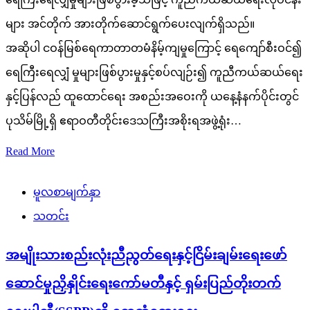
များ အင်တိုက် အားတိုက်ဆောင်ရွက်ပေးလျက်ရှိသည်။
အဆိုပါ ငဝန်မြစ်ရေကာတာတမံနိမ့်ကျမှုကြောင့် ရေကျော်စီးဝင်၍
ရေကြီးရေလျှံ မှုများဖြစ်ပွားမှုနှင့်စပ်လျဉ်း၍ ကူညီကယ်ဆယ်ရေး
နှင့်ပြန်လည် ထူထောင်ရေး အစည်းအဝေးကို ယနေ့နံနက်ပိုင်းတွင်
ပုသိမ်မြို့ရှိ ဧရာဝတီတိုင်းဒေသကြီးအစိုးရအဖွဲ့ရုံး…
Read More
မူလစာမျက်နှာ
သတင်း
အမျိုးသားစည်းလုံးညီညွတ်ရေးနှင့်ငြိမ်းချမ်းရေးဖော်
ဆောင်မှုညှိနှိုင်းရေးကော်မတီနှင့် ရှမ်းပြည်တိုးတက်