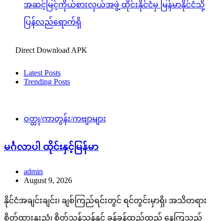
အဆင့်မြင့်ကိုယ်စားလှယ်အဖွဲ့ ထိုင်းနိုင်ငံမှ မြန်မာနိုင်ငံသို့
ပြန်လည်ရောက်ရှိ
Direct Download APK
Latest Posts
Trending Posts
ဝတ္ထု/ကာတွန်း/ကဗျာများ
မင်္ဂလာပါ ထိုင်းနှင့်မြန်မာ
admin
August 9, 2026
နိုင်ငံအချင်းချင်း၊ ချစ်ကြည်ရင်းတွင် ရင်တွင်းမှာရှိ၊ အသိတရား
စိတ်ထားနူးညံ့၊ စိတ်သန့်သန့်နှင့် ခန့်ခန့်ထည်ထည် နေကြသည်