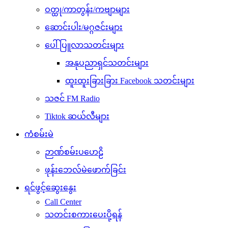
ဝတ္ထု/ကာတွန်း/ကဗျာများ
ဆောင်းပါး/မဂ္ဂဇင်းများ
ပေါ်ပြူလာသတင်းများ
အနုပညာရှင်သတင်းများ
ထူးထူးခြားခြား Facebook သတင်းများ
သဇင် FM Radio
Tiktok ဆယ်လီများ
ကံစမ်းမဲ
ဉာဏ်စမ်းပဟေဠိ
ဖုန်းဘေလ်မဲဖောက်ခြင်း
ရင်ဖွင့်ဆွေးနွေး
Call Center
သတင်းစကားပေးပို့ရန်