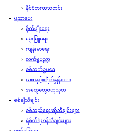
နိုင်ငံတကာသတင်း
ပညာပေး
စိုက်ပျိုးရေး
မွေးမြူရေး
ကျန်းမာရေး
လက်မှုပညာ
စစ်ဘက်ဥပဒေ
လစာနှင့်စရိတ်နှုန်းထား
အထွေထွေဗဟုသုတ
စစ်ချီသီချင်း
စစ်သည်ရေး/ဆိုသီချင်းများ
ရဲစိတ်ရဲမာန်သီချင်းများ
ဖျော်ဖြေရေး