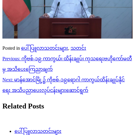
Posted in
ပေါ်ပြူလာသတင်းများ
,
သတင်း
Post
Previous:
ကိုဗစ်-၁၉ ကာကွယ်၊ ထိန်းချုပ်၊ ကုသရေးဗဟိုကော်မတီ
navigation
မှ အသိပေးကြေညာချက်
Next:
မာန်အောင်မြို့၌ ကိုဗစ်-၁၉ရောဂါ ကာကွယ်ထိန်းချုပ်နိုင်
ရေး အသိပညာပေးလုပ်ငန်းများဆောင်ရွက်
Related Posts
ပေါ်ပြူလာသတင်းများ