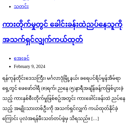
သတင်း
ကားတိုက်မှုတွင် ခေါင်းခန်းထဲညပ်နေသူကို
အသက်ရှင်လျှက်ကယ်ထုတ်
အေးခင်
February 9, 2024
ရန်ကုန်တိုင်းဒေသကြီး၊ မင်္ဂလာဒုံမြို့နယ်၊ ခရေပင်ရိပ်မွန်အိမ်ရာ
ရှေ့တွင် ဖေဖော်ဝါရီ (၈)ရက်၊ ညနေ (၅)နာရီအချိန်ခန့်ကဖြစ်ပွားခဲ့
သည့် ကားနှစ်စီးတိုက်မှုဖြစ်စဥ်အတွင်း ကားခေါင်းခန်းထဲ ညပ်နေ
သည့် အမျိုးသားတစ်ဦးကို အသက်ရှင်လျှက် ကယ်ထုတ်နိုင်ခဲ့
ကြောင်း ပုလဲအရန်မီးသတ်တပ်ဖွဲမှ သိရသည်။ […]