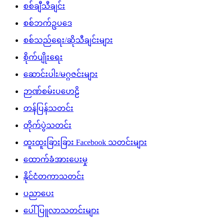
စစ်ချီသီချင်း
စစ်ဘက်ဥပဒေ
စစ်သည်ရေး/ဆိုသီချင်းများ
စိုက်ပျိုးရေး
ဆောင်းပါး/မဂ္ဂဇင်းများ
ဉာဏ်စမ်းပဟေဠိ
တန်ပြန်သတင်း
တိုက်ပွဲသတင်း
ထူးထူးခြားခြား Facebook သတင်းများ
ထောက်ခံအားပေးမှု
နိုင်ငံတကာသတင်း
ပညာပေး
ပေါ်ပြူလာသတင်းများ