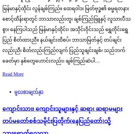
မြန်မာနှင့်ထိုင်း လွန်ချစ်ကြည်။ ထေရဝါဒ၊ မြတ်ဗုဒ္ဓ၏ ဓမ္မရတနာ၊
စောင့်ထိန်းရာတွင် ဘာသာလည်းတူ၊ ချစ်ကြည်ဖြူနှင့် လူသားပီသ
စွာ၊ နေကြပါသည် မြန်မာနှင့်ထိုင်း၊ အသိုင်းဝိုင်းသည် ရွှေတိုင်းရွှေ
ပြည် စိတ်ထားညီ။ နယ်ချင်းထိစပ်၊ ဘာသာမြတ်နှင့် တပ်ချင်း
လည်းညီ၊ စိတ်လည်းကြည်လျက် ပြည်သူချင်းချစ်၊ သည်ဘက်
ခေတ်မှာ နှစ်တွေဟောင်းလည်း၊ ချစ်ကြည်ဆဲပါ…
Read More
မူလစာမျက်နှာ
ကျောင်းသား၊ ကျောင်းသူများနှင့် ဆရာ၊ ဆရာမများ
တပ်မတော်စစ်သမိုင်းပြတိုက်(နေပြည်တော်)သို့
သွားရောက်လေ့လာ