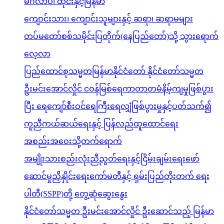
မင်္ဂလာပါ ထိုင်းနှင့်မြန်မာ
ကျောင်းသား၊ ကျောင်းသူများနှင့် ဆရာ၊ ဆရာမများ
တပ်မတော်စစ်သမိုင်းပြတိုက်(နေပြည်တော်)သို့ သွားရောက်
လေ့လာ
ပြည်ထောင်စုသမ္မတမြန်မာနိုင်ငံတော် နိုင်ငံတော်သမ္မတ
ဦးမင်းအောင်လှိုင် ငဝန်မြစ်ရေကာတာတမံနိမ့်ကျမှုဖြစ်ပွား
ပြီး ရေကျော်စီးဝင်ရေကြီးရေလျှံဖြစ်ပွားမှုနှင့်ပတ်သက်၍
ကူညီကယ်ဆယ်ရေးနှင့် ပြန်လည်ထူထောင်ရေး
အစည်းအဝေးသို့တက်ရောက်
အမျိုးသားစည်းလုံးညီညွတ်ရေးနှင့်ငြိမ်းချမ်းရေးဖော်
ဆောင်မှုညှိနှိုင်းရေးကော်မတီနှင့် ရှမ်းပြည်တိုးတက် ရေး
ပါတီ(SSPP)တို့ တွေ့ဆုံဆွေးနွေး
နိုင်ငံတော်သမ္မတ ဦးမင်းအောင်လှိုင် ဦးဆောင်သည့် မြန်မာ