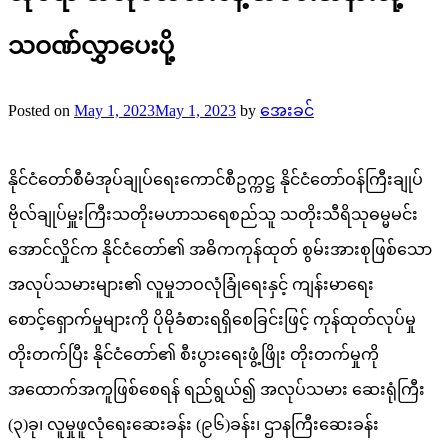
သဝဏ်လွှာပေးပို့
Posted on
May 1, 2023
May 1, 2023
by
အေးခင်
နိုင်ငံတော်စီမံအုပ်ချုပ်ရေးကောင်စီဥက္ကဋ္ဌ နိုင်ငံတော်ဝန်ကြီးချုပ်
ဗိုလ်ချုပ်မှူးကြီးသတိုးမဟာသရေစည်သူ သတိုးသီရိသုဓမ္မမင်း
အောင်လှိုင်က နိုင်ငံတော်၏ အဓိကကုန်ထုတ် စွမ်းအားစုဖြစ်သော
အလုပ်သမားများ၏ လူမှုဘဝလုံခြုံရေးနှင့် ကျန်းမာရေး
စောင့်ရှောက်မှုများကို ပိုမိုခံစားရရှိစေခြင်းဖြင့် ကုန်ထုတ်လုပ်မှု
တိုးတက်ပြီး နိုင်ငံတော်၏ စီးပွားရေးဖွံ့ဖြိုး တိုးတက်မှုကို
အထောက်အကူဖြစ်စေရန် ရည်ရွယ်၍ အလုပ်သမား ဆေးရုံကြီး
(၃)ခု၊ လူမှုဖူလုံရေးဆေးခန်း (၉၆)ခန်း၊ ဌာနကြီးဆေးခန်း