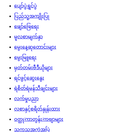
ပျော်ပွဲရွှင်ပွဲ
ပြည်သူ့အကျိုးပြု
ဖျော်ဖြေရေး
မူလစာမျက်နှာ
မွေးနေ့ဆုတောင်းများ
မွေးမြူရေး
မှတ်တမ်းဗီဒီယိုများ
ရင်ဖွင့်ဆွေးနွေး
ရဲစိတ်ရဲမန်သီချင်းများ
လက်မှုပညာ
လစာနှင့်စရိတ်နှုန်းထား
ဝတ္ထု/ကာတွန်း/ကဗျာများ
သကသအကွဲအပြဲ