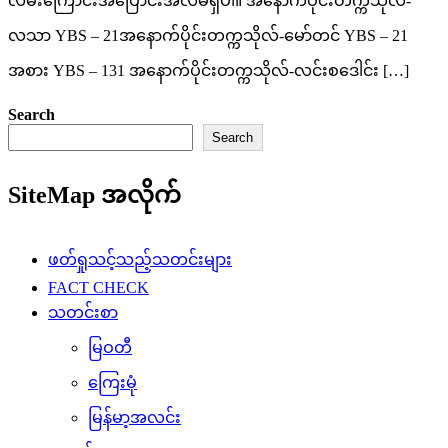
လမ်းကြောင်းအပြောင်းအလဲမရှိပါ။ အနောက်ပိုင်းတက္ကသိုလ်-
လသာ YBS – 21အနောက်ပိုင်းတက္ကသိုလ်-မော်တင် YBS – 21
အစား YBS – 131 အနောက်ပိုင်းတက္ကသိုလ်-လင်းစဒေါင်း […]
Search
Search
SiteMap အလိုက်
ဖတ်ရှုသင့်သည့်သတင်းများ
FACT CHECK
သတင်းစာ
မြဝတီ
ကြေးမုံ
မြန်မာ့အလင်း