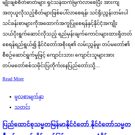
မျိုးချစ်စိတ်ဓာတ်များ ရှင်သန်ထက်မြက်လာစေပြီး အားကျ
အတုယူလိုသည့်စိတ်များဖြစ်ပေါ်လာစေရန်၊ သင်ရိုးညွှန်းတမ်းပါ
သင်ခန်းစာများကိုအထောက်အကူပြုစေရန်နှင့်နိုင်ငံ့အကျိုး
သယ်ပိုးရွက်ဆောင်လိုသည့် ရည်မှန်းချက်ကောင်းများထားရှိတတ်
စေရန်ရည်ရွယ်၍ နိုင်ငံတော်အစိုးရ၏ လမ်းညွှန်မှု၊ တပ်မတော်၏
စီစဉ်ဆောင်ရွက်မှုဖြင့် ကျောင်းသား၊ ကျောင်းသူများအား
တပ်မတော်စစ်သမိုင်းပြတိုက်(နေပြည်တော်)သို့…
Read More
မူလစာမျက်နှာ
သတင်း
ပြည်ထောင်စုသမ္မတမြန်မာနိုင်ငံတော် နိုင်ငံတော်သမ္မတ