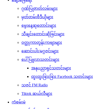
ဂုဏ်ပြုဇာတ်လမ်းများ
မှတ်တမ်းဗီဒီယိုများ
မွေးနေ့ဆုတောင်းများ
သီချင်းတောင်းဆိုခြင်းများ
ဝတ္ထု/ကာတွန်း/ကဗျာများ
ဆောင်းပါး/မဂ္ဂဇင်းများ
ပေါ်ပြူလာသတင်းများ
အနုပညာရှင်သတင်းများ
ထူးထူးခြားခြား Facebook သတင်းများ
သဇင် FM Radio
Tiktok ဆယ်လီများ
ကံစမ်းမဲ