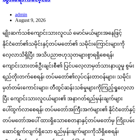
admin
August 9, 2026
မျိုးဆက်သစ်ကျောင်းသားလူငယ် မောင်မယ်များအနေဖြင့်
နိုင်ငံတော်၏သမိုင်းနှင့်တပ်မတော်၏ သမိုင်းကြောင်းများကို
လေ့လာသိရှိပြီး အသိပညာဗဟုသုတများစွာရရှိစေရန်၊
ကျောင်းသားတစ်ဦးချင်းစီ၏ ပြင်ပလေ့လာမှတ်သားနာယူမှု စွမ်း
ရည်တိုးတက်စေရန်၊ တပ်မတော်၏လုပ်ငန်းတာဝန်များ၊ သမိုင်း
မှတ်တမ်းကောင်းများ၊ တီထွင်ဆန်းသစ်မှုများကိုကြည့်ရှုလေ့လာ
ပြီး ကျောင်းသားလူငယ်များ၏ အနာဂတ်ရည်မှန်းချက်များ
ပေါ်ထွက်လာစေရန်၊ တပ်မတော်အကြီးအကဲများ၏ နိုင်ငံတော်နှင့်
တပ်မတော်အပေါ် ထားရှိသောစေတနာနှင့်တပ်မတော်မှ ကြိုးပမ်း
ဆောင်ရွက်လျက်ရှိသော ရည်မှန်းချက်များကိုသိရှိစေရန်၊