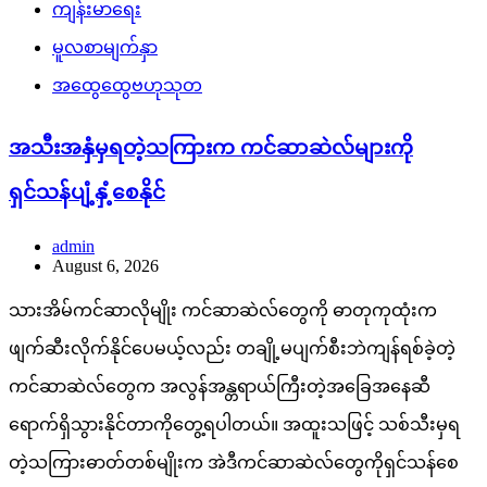
ကျန်းမာရေး
မူလစာမျက်နှာ
အထွေထွေဗဟုသုတ
အသီးအနှံမှရတဲ့သကြားက ကင်ဆာဆဲလ်များကို
ရှင်သန်ပျံ့နှံ့စေနိုင်
admin
August 6, 2026
သားအိမ်ကင်ဆာလိုမျိုး ကင်ဆာဆဲလ်တွေကို ဓာတုကုထုံးက
ဖျက်ဆီးလိုက်နိုင်ပေမယ့်လည်း တချို့မပျက်စီးဘဲကျန်ရစ်ခဲ့တဲ့
ကင်ဆာဆဲလ်တွေက အလွန်အန္တရာယ်ကြီးတဲ့အခြေအနေဆီ
ရောက်ရှိသွားနိုင်တာကိုတွေ့ရပါတယ်။ အထူးသဖြင့် သစ်သီးမှရ
တဲ့သကြားဓာတ်တစ်မျိုးက အဲဒီကင်ဆာဆဲလ်တွေကိုရှင်သန်စေ