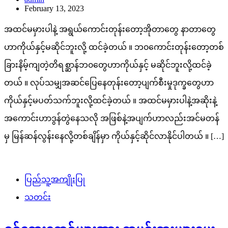
February 13, 2023
အထင်မမှားပါနဲ့ အရွယ်ကောင်းတုန်းတော့အိုတာတွေ နာတာတွေ
ဟာကိုယ်နှင့်မဆိုင်ဘူးလို့ ထင်ခဲ့တယ် ။ ဘ၀ကောင်းတုန်းတော့တစ်
ခြားနိမ့်ကျတဲ့တိရစ္ဆာန်ဘ၀တွေဟာကိုယ်နှင့် မဆိုင်ဘူးလို့ထင်ခဲ့
တယ် ။ လုပ်သမျှအဆင်ပြေနေတုန်းတော့ပျက်စီးမှုဒုက္ခတွေဟာ
ကိုယ်နှင့်မပတ်သက်ဘူးလို့ထင်ခဲ့တယ် ။ အထင်မမှားပါနဲ့အဆိုးနဲ့
အကောင်းဟာဒွန်တွဲနေသလို အဖြစ်နဲ့အပျက်ဟာလည်းအင်မတန်
မှ မြန်ဆန်လွန်းနေလို့တစ်ချိန်မှာ ကိုယ်နှင့်ဆိုင်လာနိုင်ပါတယ် ။ […]
ပြည်သူ့အကျိုးပြု
သတင်း