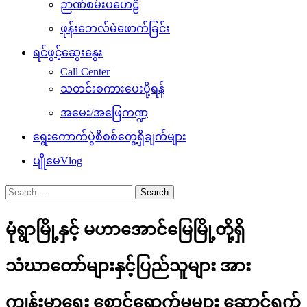
ဉာဏ်စမ်းပဟေဠိ
ဖုန်းဘေလ်မဲဖောက်ခြင်း
ရင်ဖွင့်ဆွေးနွေး
Call Center
သတင်းစကားပေးပို့ရန်
အမေး/အဖြေကဏ္ဍ
ရွေးကောက်ပွဲစိစစ်တွေ့ရှိချက်များ
ပျိုမေVlog
Search
for:
မုံရွာမြို့နှင့် မဟာအောင်မြေမြို့တို့ရှိ
သံဃာတော်များနှင့်ပြည်သူများ အား
ကျန်းမာရေး စောင့်ရှောက်မှုများ ဆောင်ရွက်