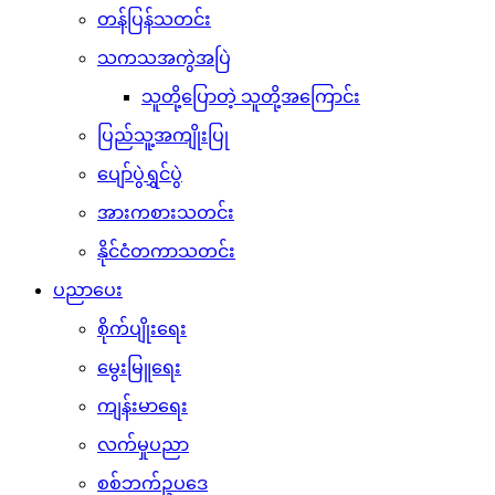
တန်ပြန်သတင်း
သကသအကွဲအပြဲ
သူတို့ပြောတဲ့ သူတို့အကြောင်း
ပြည်သူ့အကျိုးပြု
ပျော်ပွဲရွှင်ပွဲ
အားကစားသတင်း
နိုင်ငံတကာသတင်း
ပညာပေး
စိုက်ပျိုးရေး
မွေးမြူရေး
ကျန်းမာရေး
လက်မှုပညာ
စစ်ဘက်ဥပဒေ