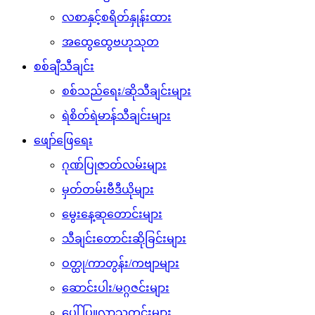
လစာနှင့်စရိတ်နှုန်းထား
အထွေထွေဗဟုသုတ
စစ်ချီသီချင်း
စစ်သည်ရေး/ဆိုသီချင်းများ
ရဲစိတ်ရဲမာန်သီချင်းများ
ဖျော်ဖြေရေး
ဂုဏ်ပြုဇာတ်လမ်းများ
မှတ်တမ်းဗီဒီယိုများ
မွေးနေ့ဆုတောင်းများ
သီချင်းတောင်းဆိုခြင်းများ
ဝတ္ထု/ကာတွန်း/ကဗျာများ
ဆောင်းပါး/မဂ္ဂဇင်းများ
ပေါ်ပြူလာသတင်းများ