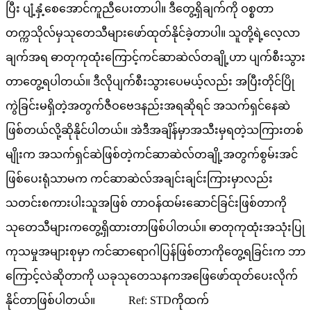
ပြီး ပျံ့နှံ့စေအောင်ကူညီပေးတာပါ။ ဒီတွေ့ရှိချက်ကို ဝစ္စတာ
တက္ကသိုလ်မှသုတေသီများဖော်ထုတ်နိုင်ခဲ့တာပါ။ သူတို့ရဲ့လေ့လာ
ချက်အရ ဓာတုကုထုံးကြောင့်ကင်ဆာဆဲလ်တချို့ဟာ ပျက်စီးသွား
တာတွေ့ရပါတယ်။ ဒီလိုပျက်စီးသွားပေမယ့်လည်း အပြီးတိုင်ပြို
ကွဲခြင်းမရှိတဲ့အတွက်ဇီဝဗေဒနည်းအရဆိုရင် အသက်ရှင်နေဆဲ
ဖြစ်တယ်လို့ဆိုနိုင်ပါတယ်။ အဲဒီအချိန်မှာအသီးမှရတဲ့သကြားတစ်
မျိုးက အသက်ရှင်ဆဲဖြစ်တဲ့ကင်ဆာဆဲလ်တချို့အတွက်စွမ်းအင်
ဖြစ်ပေးရုံသာမက ကင်ဆာဆဲလ်အချင်းချင်းကြားမှာလည်း
သတင်းစကားပါးသူအဖြစ် တာဝန်ထမ်းဆောင်ခြင်းဖြစ်တာကို
သုတေသီများကတွေ့ရှိထားတာဖြစ်ပါတယ်။ ဓာတုကုထုံးအသုံးပြု
ကုသမှုအများစုမှာ ကင်ဆာရောဂါပြန်ဖြစ်တာကိုတွေ့ရခြင်းက ဘာ
ကြောင့်လဲဆိုတာကို ယခုသုတေသနကအဖြေဖော်ထုတ်ပေးလိုက်
နိုင်တာဖြစ်ပါတယ်။ Ref: STDကိုထက်