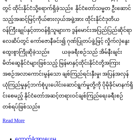
တွင် ထိုင်းနိုင်ငံသို့ရောက်ရှိခဲ့သည်။ နိုင်ငံတော်သမ္မတ ဦးဆောင်
သည့်အဆင့်မြင့်ကိုယ်စားလှယ်အဖွဲ့အား ထိုင်းနိုင်ငံဒုတိယ
ဝန်ကြီးချုပ်နှင့်တာဝန်ရှိသူများက ဒွန်မောင်းအပြည်ပြည်ဆိုင်ရာ
လေဆိပ်တွင် ကော်ဇောနီခင်း၍ ဂုဏ်ပြုတပ်ဖွဲ့ဖြင့် လှိုက်လှဲနွေး
ထွေးစွာကြိုဆိုခဲ့သည်။ ယခုခရီးစဉ်သည် အိမ်နီးချင်း
မိတ်ဆွေနိုင်ငံများဖြစ်သည့် မြန်မာနှင့်ထိုင်းနိုင်ငံတို့အကြား
အစဉ်အလာကောင်းမွန်သော ချစ်ကြည်ရင်းနှီးမှု၊ အပြန်အလှန်
ယုံကြည်မှုနှင့်ဘက်စုံပူးပေါင်းဆောင်ရွက်မှုတို့ကို ပိုမိုခိုင်မာနက်ရှိ
င်းစေမည့် နိုင်ငံတော်အဆင့်တရားဝင်ချစ်ကြည်ရေးခရီးစဉ်
တစ်ရပ်ဖြစ်သည်။
Read More
ထောက်ခံအားပေးမှု