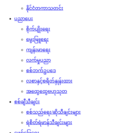
နိုင်ငံတကာသတင်း
ပညာပေး
စိုက်ပျိုးရေး
မွေးမြူရေး
ကျန်းမာရေး
လက်မှုပညာ
စစ်ဘက်ဥပဒေ
လစာနှင့်စရိတ်နှုန်းထား
အထွေထွေဗဟုသုတ
စစ်ချီသီချင်း
စစ်သည်ရေး/ဆိုသီချင်းများ
ရဲစိတ်ရဲမာန်သီချင်းများ
ဖျော်ဖြေရေး