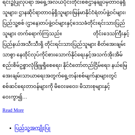
ရင်း၌ပြုလုပ်ရာ အရှေ့အလယ်ပိုင်းတိုင်းစစ်ဌာနချုပ်မှတာဝန်ရှိ
သူများ၊ ဌာနဆိုင်ရာတာဝန်ရှိသူများ၊မြန်မာနိုင်ငံရဲတပ်ဖွဲ့ဝင်များ၊
ပြည်သူ့စစ် (ဌာနေ)တပ်ဖွဲ့ဝင်များနှင့်ဒေသခံတိုင်းရင်းသားပြည်
သူများ တက်ရောက်ကြသည်။ တိုင်းဒေသကြီးနှင့်
ပြည်နယ်အသီးသီးရှိ တိုင်းရင်းသားပြည်သူများ စိတ်အေးချမ်း
သာစွာ နေထိုင်လုပ်ကိုင်စားသောက်နိုင်ရေးနှင့်အသက်အိုးအိမ်
စည်းစိမ်ဥစ္စာလုံခြုံမှုရှိစေရေး၊ နိုင်ငံတော်တည်ငြိမ်ရေး၊ နယ်မြေ
အေးချမ်းသာယာရေးအတွက်ရှေ့တန်းစစ်မျက်နှာများတွင်
စစ်ဆင်ရေးတာဝန်များကို မိဝေးဖဝေး၊ မိသားစုများနှင့်
ဝေးကွာ၍…
Read More
ပြည်သူ့အကျိုးပြု