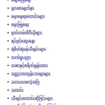
မူလစာမျက်နှာ
မွေးနေ့ဆုတောင်းများ
မွေးမြူရေး
မှတ်တမ်းဗီဒီယိုများ
ရင်ဖွင့်ဆွေးနွေး
ရဲစိတ်ရဲမန်သီချင်းများ
လက်မှုပညာ
လစာနှင့်စရိတ်နှုန်းထား
ဝတ္ထု/ကာတွန်း/ကဗျာများ
သကသအကွဲအပြဲ
သတင်း
သီချင်းတောင်းဆိုခြင်းများ