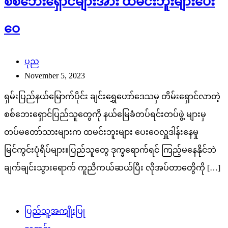
စစ်ဘေးရှောင်များအား ထမင်းဘူးများပေး
ဝေ
ပုည
November 5, 2023
ရှမ်းပြည်နယ်မြောက်ပိုင်း ချင်းရွှေဟော်ဒေသမှ တိမ်းရှောင်လာတဲ့
စစ်ဘေးရှောင်ပြည်သူတွေကို နယ်မြေခံတပ်ရင်းတပ်ဖွဲ့ များမှ
တပ်မတော်သားများက ထမင်းဘူးများ ပေးဝေလှူဒါန်းနေမှု
မြင်ကွင်းပုံရိပ်များ။ပြည်သူတွေ ဒုက္ခရောက်ရင် ကြည့်မနေနိုင်ဘဲ
ချက်ချင်းသွားရောက် ကူညီကယ်ဆယ်ပြီး လိုအပ်တာတွေိကို […]
ပြည်သူ့အကျိုးပြု