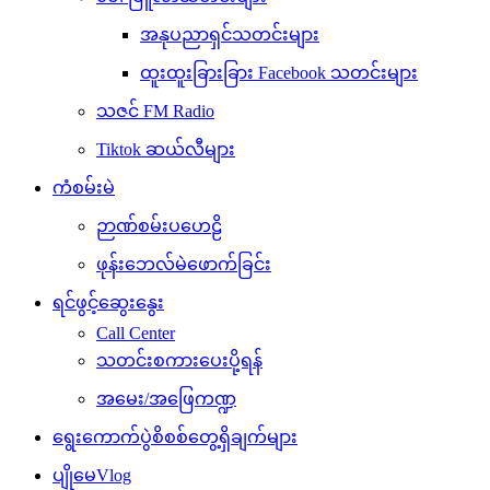
အနုပညာရှင်သတင်းများ
ထူးထူးခြားခြား Facebook သတင်းများ
သဇင် FM Radio
Tiktok ဆယ်လီများ
ကံစမ်းမဲ
ဉာဏ်စမ်းပဟေဠိ
ဖုန်းဘေလ်မဲဖောက်ခြင်း
ရင်ဖွင့်ဆွေးနွေး
Call Center
သတင်းစကားပေးပို့ရန်
အမေး/အဖြေကဏ္ဍ
ရွေးကောက်ပွဲစိစစ်တွေ့ရှိချက်များ
ပျိုမေVlog