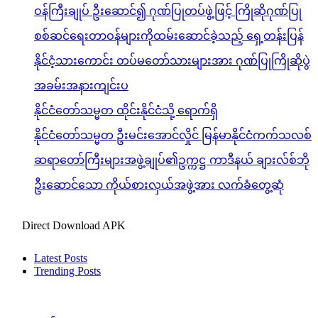
ဝန်ကြီးချုပ် ဦးဆောင်၍ ဂုဏ်ပြုတပ်ဖွဲ့ဖြင့် ကြိုဆိုဂုဏ်ပြု
စစ်ဆင်ရေးတာဝန်များကိုထမ်းဆောင်ခဲ့သည့် ရှေ့တန်းပြန်
နိုင်ငံ့သားကောင်း တပ်မတော်သားများအား ဂုဏ်ပြုကြိုဆိုပွဲ
အခမ်းအနားကျင်းပ
နိုင်ငံတော်သမ္မတ ထိုင်းနိုင်ငံသို့ ရောက်ရှိ
နိုင်ငံတော်သမ္မတ ဦးမင်းအောင်လှိုင် မြန်မာနိုင်ငံကက်သလစ်
ဆရာတော်ကြီးများအဖွဲ့ချုပ်၏ဥက္ကဋ္ဌ ကာဒီနယ် ချားလ်စ်ဘို
ဦးဆောင်သော ကိုယ်စားလှယ်အဖွဲ့အား လက်ခံတွေ့ဆုံ
Direct Download APK
Latest Posts
Trending Posts