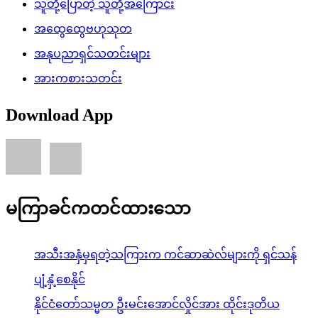
သူတို့ပြောတဲ့ သူတို့အကြောင်း
အထွေထွေဗဟုသုတ
အနုပညာရှင်သတင်းများ
အားကစားသတင်း
Download App
မကြာခင်ကတင်ထားသော
အသီးအနှံမှရတဲ့သကြားက ကင်ဆာဆဲလ်များကို ရှင်သန်
ပျံ့နှံ့စေနိုင်
နိုင်ငံတော်သမ္မတ ဦးမင်းအောင်လှိုင်အား ထိုင်းဒုတိယ