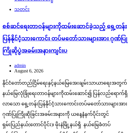
သတင်း
စစ်ဆင်ရေးတာဝန်များကိုထမ်းဆောင်ခဲ့သည့် ရှေ့တန်း
ပြန်နိုင်ငံ့သားကောင်း တပ်မတော်သားများအား ဂုဏ်ပြု
ကြိုဆိုပွဲအခမ်းအနားကျင်းပ
admin
August 6, 2026
နိုင်ငံတော်တည်ငြိမ်ရေးနှင့်နယ်မြေအေးချမ်းသာယာရေးအတွက်
နယ်မြေလုံခြုံရေးတာဝန်များကိုထမ်းဆောင်၍ ပြန်လည်ရောက်ရှိ
လာသော ရှေ့တန်းပြန်နိုင်ငံ့သားကောင်းတပ်မတော်သားများအား
ဂုဏ်ပြုကြိုဆိုခြင်းအခမ်းအနားကို ယနေ့နံနက်ပိုင်းတွင်
ရှမ်းပြည်နယ်(တောင်ပိုင်း)၊ မိုးနဲမြို့နယ်ရှိ နယ်မြေခံတပ်