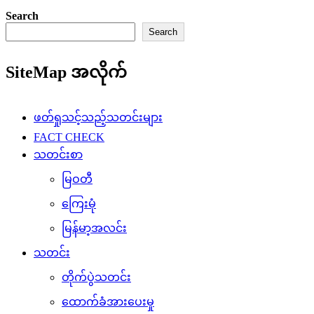
Search
Search
SiteMap အလိုက်
ဖတ်ရှုသင့်သည့်သတင်းများ
FACT CHECK
သတင်းစာ
မြဝတီ
ကြေးမုံ
မြန်မာ့အလင်း
သတင်း
တိုက်ပွဲသတင်း
ထောက်ခံအားပေးမှု