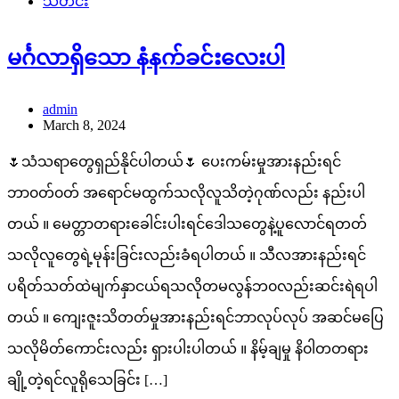
သတင်း
မင်္ဂလာရှိသော နံနက်ခင်းလေးပါ
admin
March 8, 2024
🌷သံသရာတွေရှည်နိုင်ပါတယ်🌷 ပေးကမ်းမှုအားနည်းရင်
ဘာ၀တ်၀တ် အရောင်မထွက်သလိုလူသိတဲ့ဂုဏ်လည်း နည်းပါ
တယ် ။ မေတ္တာတရားခေါင်းပါးရင်ဒေါသတွေနဲ့ပူလောင်ရတတ်
သလိုလူတွေရဲ့မုန်းခြင်းလည်းခံရပါတယ် ။ သီလအားနည်းရင်
ပရိတ်သတ်ထဲမျက်နှာငယ်ရသလိုတမလွန်ဘ၀လည်းဆင်းရဲရပါ
တယ် ။ ကျေးဇူးသိတတ်မှုအားနည်းရင်ဘာလုပ်လုပ် အဆင်မပြေ
သလိုမိတ်ကောင်းလည်း ရှားပါးပါတယ် ။ နိမ့်ချမှု နိ၀ါတတရား
ချို့တဲ့ရင်လူရိုသေခြင်း […]