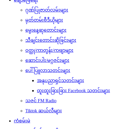
ဂုဏ်ပြုဇာတ်လမ်းများ
မှတ်တမ်းဗီဒီယိုများ
မွေးနေ့ဆုတောင်းများ
သီချင်းတောင်းဆိုခြင်းများ
ဝတ္ထု/ကာတွန်း/ကဗျာများ
ဆောင်းပါး/မဂ္ဂဇင်းများ
ပေါ်ပြူလာသတင်းများ
အနုပညာရှင်သတင်းများ
ထူးထူးခြားခြား Facebook သတင်းများ
သဇင် FM Radio
Tiktok ဆယ်လီများ
ကံစမ်းမဲ