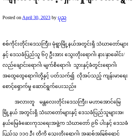
Posted on
April 30, 2023
by
ပုည
စစ်ကိုင်းတိုင်းဒေသကြီး၊ မုံရွာမြို့နယ်အတွင်းရှိ သံဃာတော်များ
နှင့် ဒေသခံပြည်သူ ၆၇ ဦးအား သွေးတိုးရောဂါ၊ နား/နှာခေါင်း/
လည်ချောင်းရောဂါ၊ မျက်စိရောဂါ၊ သွားနှင့်ခံတွင်းရောဂါ၊
အထွေထွေရောဂါတို့နှင့် ပတ်သက်၍ လိုအပ်သည့် ကျန်းမာရေး
စောင့်ရှောက်မှု ဆောင်ရွက်ပေးသည်။
အလားတူ မန္တလေးတိုင်းဒေသကြီး၊ မဟာအောင်မြေ
မြို့နယ် အတွင်းရှိ သံဃာတော်များနှင့် ဒေသခံပြည်သူများအ၊
နယ်မြေခံဆေးကုသရေးအဖွဲ့က သံဃာတော် ၉၆ ပါးနှင့် ဒေသခံ
ပြည်သူ ၁၁၇ ဦး တို့ကို သွေးတိုးရောဂါ၊ အဆစ်အမြစ်ရောင်