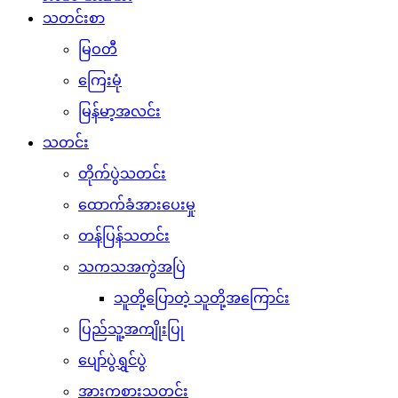
သတင်းစာ
မြဝတီ
ကြေးမုံ
မြန်မာ့အလင်း
သတင်း
တိုက်ပွဲသတင်း
ထောက်ခံအားပေးမှု
တန်ပြန်သတင်း
သကသအကွဲအပြဲ
သူတို့ပြောတဲ့ သူတို့အကြောင်း
ပြည်သူ့အကျိုးပြု
ပျော်ပွဲရွှင်ပွဲ
အားကစားသတင်း