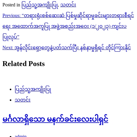
Posted in
ပြည်သူ့အကျိုးပြု
,
သတင်း
Post
Previous:
“တရားရုံးစစ်ဆေးဆဲ ပြစ်မှုဆိုင်ရာမှုခင်းများတရားစီရင်
navigation
ရေး အထောက်အကူပြု အဖွဲ့အစည်းအဝေး (၁/၂၀၂၃) ကျင်းပ
ပြုလုပ်”
Next:
အွန်လိုင်းရှော့တွေနဲ့ပတ်သက်ပြီး နစ်နာမှုရှိရင် တိုင်ကြားနိုင်
Related Posts
ပြည်သူ့အကျိုးပြု
သတင်း
မင်္ဂလာရှိသော မနက်ခင်းလေးပါရှင်
admin