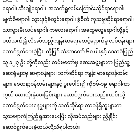
ရောဂါ၊ ဆီးချိုရောဂါ၊ အသက်ရှုလမ်းကြောင်းဆိုင်ရာရောဂါ၊
မျက်စိရောဂါ၊ သွားနှင့်ခံတွင်းရောဂါ၊ ခွဲစိတ် ကုသမှုဆိုင်ရာရောဂါ၊
သားဖွားမီးယပ်ရောဂါ၊ ကလေးရောဂါ၊ အထွေထွေရောဂါတို့နှင့်
ပတ်သက်၍ လိုအပ်သည့်ကျန်းမာရေးစောင့်ရှောက်မှု လုပ်ငန်းများ
ဆောင်ရွက်ပေးခဲ့ပြီး ထို့ပြင် သံဃာတော် ၆၀ ပါးနှင့် ဒေသခံပြည်
သူ ၁၂၇ ဦး တို့ကိုလည်း တပ်မတော်မှ ဆေးအဖွဲ့များက ပြည်သူ့
ဆေးရုံများမှ ဆရာဝန်များ၊ သက်ဆိုင်ရာ ကျန်း မာရေးဝန်ထမ်း
များ၊ စေတနာ့ဝန်ထမ်းများနှင့် ပူးပေါင်း၍ ကိုဗစ်-၁၉ ရောဂါကာ
ကွယ် ဆေးထိုးနှံပေးခြင်းများ ဆောင်ရွက်ပေးသည်။ ယင်းသို့
ဆောင်ရွက်ပေးနေမှုများကို သက်ဆိုင်ရာ တာဝန်ရှိသူများက
သွားရောက်ကြည့်ရှုအားပေးပြီး လိုအပ်သည်များ ညှိနှိုင်း
ဆောင်ရွက်ပေးခဲ့တယ်လို့သိရပါတယ်။