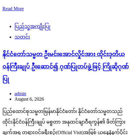
Read More
ပြည်သူ့အကျိုးပြု
သတင်း
နိုင်ငံတော်သမ္မတ ဦးမင်းအောင်လှိုင်အား ထိုင်းဒုတိယ
ဝန်ကြီးချုပ် ဦးဆောင်၍ ဂုဏ်ပြုတပ်ဖွဲ့ဖြင့် ကြိုဆိုဂုဏ်
ပြု
admin
August 6, 2026
ပြည်ထောင်စုသမ္မတမြန်မာနိုင်ငံတော်၊ နိုင်ငံတော်သမ္မတသည်
ထိုင်းနိုင်ငံဝန်ကြီးချုပ် မစ္စတာ အနုထင်ချာဝီရကွန်၏ ဖိတ်ကြား
ချက်အရ တရားဝင်ခရီးစဉ်(Official Visit)အဖြစ် ယနေ့နံနက်ပိုင်း