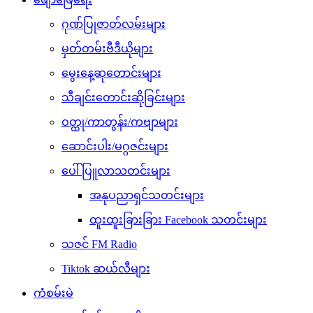
ဂုဏ်ပြုဇာတ်လမ်းများ
မှတ်တမ်းဗီဒီယိုများ
မွေးနေ့ဆုတောင်းများ
သီချင်းတောင်းဆိုခြင်းများ
ဝတ္ထု/ကာတွန်း/ကဗျာများ
ဆောင်းပါး/မဂ္ဂဇင်းများ
ပေါ်ပြူလာသတင်းများ
အနုပညာရှင်သတင်းများ
ထူးထူးခြားခြား Facebook သတင်းများ
သဇင် FM Radio
Tiktok ဆယ်လီများ
ကံစမ်းမဲ