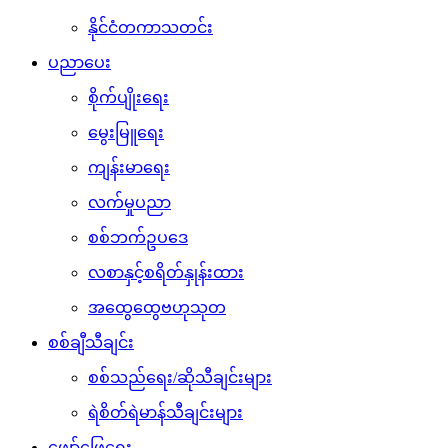
နိုင်ငံတကာသတင်း
ပညာပေး
စိုက်ပျိုးရေး
မွေးမြူရေး
ကျန်းမာရေး
လက်မှုပညာ
စစ်ဘက်ဥပဒေ
လစာနှင့်စရိတ်နှုန်းထား
အထွေထွေဗဟုသုတ
စစ်ချီသီချင်း
စစ်သည်ရေး/ဆိုသီချင်းများ
ရဲစိတ်ရဲမာန်သီချင်းများ
ဖျော်ဖြေရေး