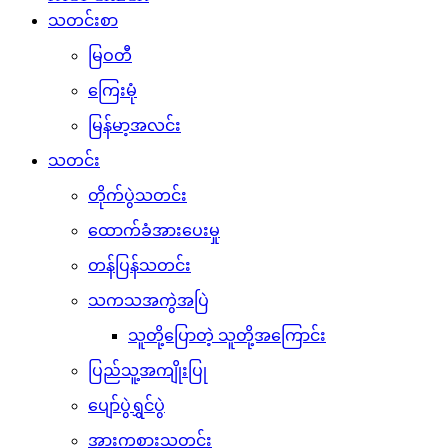
သတင်းစာ
မြဝတီ
ကြေးမုံ
မြန်မာ့အလင်း
သတင်း
တိုက်ပွဲသတင်း
ထောက်ခံအားပေးမှု
တန်ပြန်သတင်း
သကသအကွဲအပြဲ
သူတို့ပြောတဲ့ သူတို့အကြောင်း
ပြည်သူ့အကျိုးပြု
ပျော်ပွဲရွှင်ပွဲ
အားကစားသတင်း