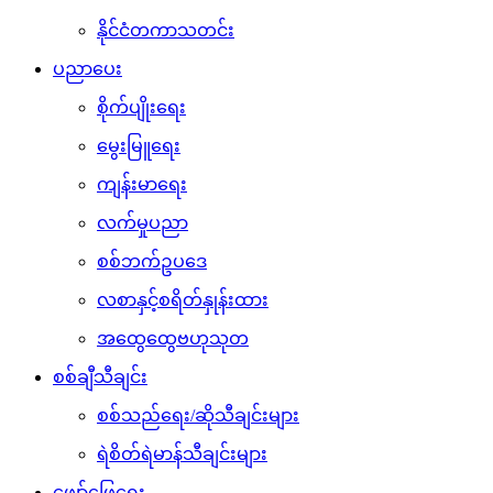
နိုင်ငံတကာသတင်း
ပညာပေး
စိုက်ပျိုးရေး
မွေးမြူရေး
ကျန်းမာရေး
လက်မှုပညာ
စစ်ဘက်ဥပဒေ
လစာနှင့်စရိတ်နှုန်းထား
အထွေထွေဗဟုသုတ
စစ်ချီသီချင်း
စစ်သည်ရေး/ဆိုသီချင်းများ
ရဲစိတ်ရဲမာန်သီချင်းများ
ဖျော်ဖြေရေး