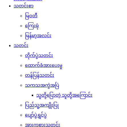
သတင်းစာ
မြဝတီ
ကြေးမုံ
မြန်မာ့အလင်း
သတင်း
တိုက်ပွဲသတင်း
ထောက်ခံအားပေးမှု
တန်ပြန်သတင်း
သကသအကွဲအပြဲ
သူတို့ပြောတဲ့ သူတို့အကြောင်း
ပြည်သူ့အကျိုးပြု
ပျော်ပွဲရွှင်ပွဲ
အားကစားသတင်း