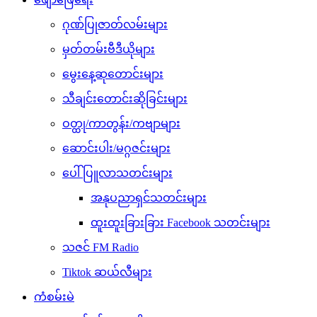
ဂုဏ်ပြုဇာတ်လမ်းများ
မှတ်တမ်းဗီဒီယိုများ
မွေးနေ့ဆုတောင်းများ
သီချင်းတောင်းဆိုခြင်းများ
ဝတ္ထု/ကာတွန်း/ကဗျာများ
ဆောင်းပါး/မဂ္ဂဇင်းများ
ပေါ်ပြူလာသတင်းများ
အနုပညာရှင်သတင်းများ
ထူးထူးခြားခြား Facebook သတင်းများ
သဇင် FM Radio
Tiktok ဆယ်လီများ
ကံစမ်းမဲ