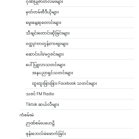
ဂုဏ်ပြုဇာတ်လမ်းများ
မှတ်တမ်းဗီဒီယိုများ
မွေးနေ့ဆုတောင်းများ
သီချင်းတောင်းဆိုခြင်းများ
ဝတ္ထု/ကာတွန်း/ကဗျာများ
ဆောင်းပါး/မဂ္ဂဇင်းများ
ပေါ်ပြူလာသတင်းများ
အနုပညာရှင်သတင်းများ
ထူးထူးခြားခြား Facebook သတင်းများ
သဇင် FM Radio
Tiktok ဆယ်လီများ
ကံစမ်းမဲ
ဉာဏ်စမ်းပဟေဠိ
ဖုန်းဘေလ်မဲဖောက်ခြင်း