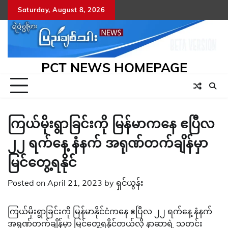
Skip
Saturday, August 8, 2026
to
content
PCT NEWS HOMEPAGE
ကြယ်မိုးရွာခြင်းကို မြန်မာကနေ ဧပြီလ
၂၂ ရက်နေ့ နံနက် အရုဏ်တက်ချိန်မှာ
မြင်တွေ့ရနိုင်
Posted on
April 21, 2023
by
ရှင်ယွန်း
ကြယ်မိုးရွာခြင်းကို မြန်မာနိုင်ငံကနေ ဧပြီလ ၂၂ ရက်နေ့ နံနက်
အရုဏ်တက်ချိန်မှာ မြင်တွေ့ရနိုင်တယ်လို နာဆာရဲ့ သတင်း