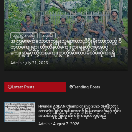
တိုက်ပွဲသတင်း
သတင်း
အကြမ်းဖက်သောင်းကျန်းသူများယာယီစိုးမိုးထားသည့် ဝိ
တုတ်ကျေးရွာ၊ တီးတိန်ယံကျေးရွာ၊ ရန်တိုင်းအောင်
ကျေးရွာနှင့် တွီဘန်ကျေးရွာတို့အားထပ်မံသိမ်းပိုက်ရရှိ
Admin
July 31, 2026
Latest Posts
Trending Posts
Hyundai ASEAN Championship 2026 အမျိုးသား
ဘောလုံးပြိုင်ပွဲ၊ အုပ်စုအဆင့် မြန်မာအသင်းနှင့် ထိုင်း
အသင်းယှဉ်ပြိုင်မှု တိုက်ရိုက်ထုတ်လွှင့်မည်
Admin
August 7, 2026