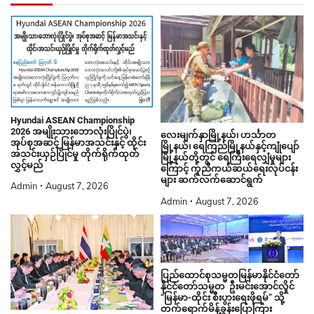
Hyundai ASEAN Championship
2026 အမျိုးသားဘောလုံးပြိုင်ပွဲ၊
လေးမျက်နှာမြို့နယ်၊ ဟင်္သာတ
အုပ်စုအဆင့် မြန်မာအသင်းနှင့် ထိုင်း
မြို့နယ်၊ ရေကြည်မြို့နယ်နှင့်ကျုံပျော်
အသင်းယှဉ်ပြိုင်မှု တိုက်ရိုက်ထုတ်
မြို့နယ်တို့တွင် ရေကြီးရေလျှံမှုများ
လွှင့်မည်
ကြောင့် ကူညီကယ်ဆယ်ရေးလုပ်ငန်း
များ ဆက်လက်ဆောင်ရွက်
Admin
August 7, 2026
Admin
August 7, 2026
ပြည်ထောင်စုသမ္မတမြန်မာနိုင်ငံတော်
နိုင်ငံတော်သမ္မတ ဦးမင်းအောင်လှိုင်
“မြန်မာ-ထိုင်း စီးပွားရေးဖိုရမ်” သို့
တက်ရောက်မိန့်ခွန်းပြောကြား