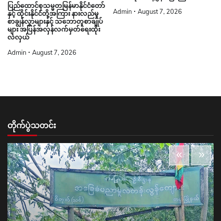
ပြည်ထောင်စုသမ္မတမြန်မာနိုင်ငံတော်
Admin
August 7, 2026
နှင့် ထိုင်းနိုင်ငံတို့အကြား နားလည်မှု
စာချွန်လွှာများနှင့် သဘောတူစာချုပ်
များ အပြန်အလှန်လက်မှတ်ရေးထိုး
လဲလှယ်
Admin
August 7, 2026
တိုက်ပွဲသတင်း