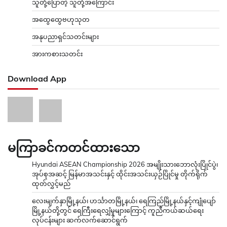
သူတို့ပြောတဲ့ သူတို့အကြောင်း
အထွေထွေဗဟုသုတ
အနုပညာရှင်သတင်းများ
အားကစားသတင်း
Download App
မကြာခင်ကတင်ထားသော
Hyundai ASEAN Championship 2026 အမျိုးသားဘောလုံးပြိုင်ပွဲ၊
အုပ်စုအဆင့် မြန်မာအသင်းနှင့် ထိုင်းအသင်းယှဉ်ပြိုင်မှု တိုက်ရိုက်
ထုတ်လွှင့်မည်
လေးမျက်နှာမြို့နယ်၊ ဟင်္သာတမြို့နယ်၊ ရေကြည်မြို့နယ်နှင့်ကျုံပျော်
မြို့နယ်တို့တွင် ရေကြီးရေလျှံမှုများကြောင့် ကူညီကယ်ဆယ်ရေး
လုပ်ငန်းများ ဆက်လက်ဆောင်ရွက်