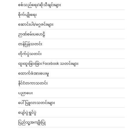
စစ်သည်ရေး/ဆိုသီချင်းများ
စိုက်ပျိုးရေး
ဆောင်းပါး/မဂ္ဂဇင်းများ
ဉာဏ်စမ်းပဟေဠိ
တန်ပြန်သတင်း
တိုက်ပွဲသတင်း
ထူးထူးခြားခြား Facebook သတင်းများ
ထောက်ခံအားပေးမှု
နိုင်ငံတကာသတင်း
ပညာပေး
ပေါ်ပြူလာသတင်းများ
ပျော်ပွဲရွှင်ပွဲ
ပြည်သူ့အကျိုးပြု