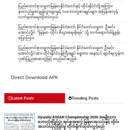
ပြည်ထောင်စုသမ္မတမြန်မာနိုင်ငံတော်နှင့် ထိုင်းနိုင်ငံတို့အကြား
နားလည်မှုစာချွန်လွှာများနှင့် သဘောတူစာချုပ်များ အပြန်အလှန်
လက်မှတ်ရေးထိုးလဲလှယ်
ပြည်ထောင်စုသမ္မတမြန်မာနိုင်ငံတော် နိုင်ငံတော်သမ္မတ ဦးမင်း
အောင်လှိုင် “မြန်မာ-ထိုင်း စီးပွားရေးဖိုရမ်” သို့ တက်ရောက်မိန့်ခွန်း
ပြောကြား
ပြည်ထောင်စုသမ္မတမြန်မာနိုင်ငံတော် နိုင်ငံတော်သမ္မတ ဦးမင်း
အောင်လှိုင်အား ထိုင်းနိုင်ငံဝန်ကြီးချုပ် မစ္စတာ အနုထင် ချာဝီရကွန်က
ဂုဏ်ပြုညစာစားပွဲဖြင့် တည်ခင်းဧည့်ခံ
Direct Download APK
Latest Posts
Trending Posts
Hyundai ASEAN Championship 2026 အမျိုးသား
ဘောလုံးပြိုင်ပွဲ၊ အုပ်စုအဆင့် မြန်မာအသင်းနှင့် ထိုင်း
အသင်းယှဉ်ပြိုင်မှု တိုက်ရိုက်ထုတ်လွှင့်မည်