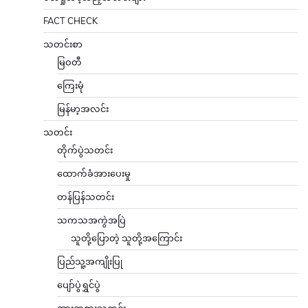
FACT CHECK
သတင်းစာ
မြဝတီ
ကြေးမုံ
မြန်မာ့အလင်း
သတင်း
တိုက်ပွဲသတင်း
ထောက်ခံအားပေးမှု
တန်ပြန်သတင်း
သကသအကွဲအပြဲ
သူတို့ပြောတဲ့ သူတို့အကြောင်း
ပြည်သူ့အကျိုးပြု
ပျော်ပွဲရွှင်ပွဲ
အားကစားသတင်း