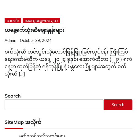
သတင်း
အထွေထွေဗဟုသုတ
ယနေ့စက်သုံးဆီဈေးနှုန်းများ
Admin
October 29, 2024
စက်သုံးဆီ တင်သွင်းသိုလောင်ဖြန့်ဖြူးခြင်းလုပ်ငန်း ကြီးကြပ်
ရေးကော်မတီက ယနေ့ ၂၀၂၄ ခုနှစ်၊ အောက်တိုဘာ ( ၂၉ ) ရက်
နေ့မှာ ထုတ်ပြန်တဲ့ ရန်ကုန်မြို့နဲ့ မန္တလေးမြို့များအတွက် စက်
သုံးဆီ […]
Search
Search
SiteMap အလိုက်
ဖတ်ရှုသင့်သည့်သတင်းများ