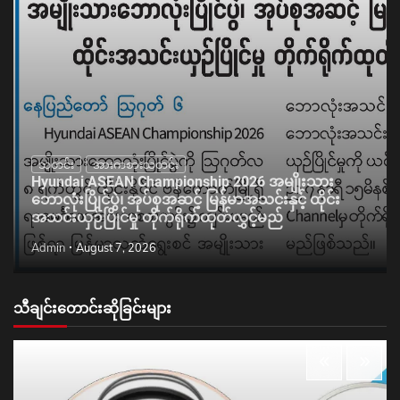
သတင်း
အားကစားသတင်း
Hyundai ASEAN Championship 2026 အမျိုးသား
ဘောလုံးပြိုင်ပွဲ၊ အုပ်စုအဆင့် မြန်မာအသင်းနှင့် ထိုင်း
အသင်းယှဉ်ပြိုင်မှု တိုက်ရိုက်ထုတ်လွှင့်မည်
Admin
August 7, 2026
သီချင်းတောင်းဆိုခြင်းများ