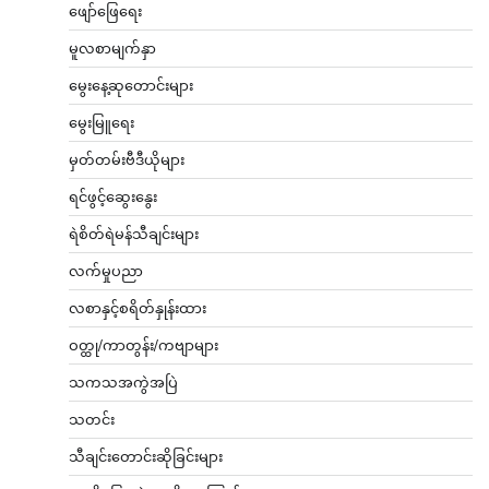
ဖျော်ဖြေရေး
မူလစာမျက်နှာ
မွေးနေ့ဆုတောင်းများ
မွေးမြူရေး
မှတ်တမ်းဗီဒီယိုများ
ရင်ဖွင့်ဆွေးနွေး
ရဲစိတ်ရဲမန်သီချင်းများ
လက်မှုပညာ
လစာနှင့်စရိတ်နှုန်းထား
ဝတ္ထု/ကာတွန်း/ကဗျာများ
သကသအကွဲအပြဲ
သတင်း
သီချင်းတောင်းဆိုခြင်းများ