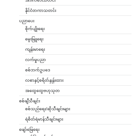
နိုင်ငံတကာသတင်း
ပညာပေး
စိုက်ပျိုးရေး
မွေးမြူရေး
ကျန်းမာရေး
လက်မှုပညာ
စစ်ဘက်ဥပဒေ
လစာနှင့်စရိတ်နှုန်းထား
အထွေထွေဗဟုသုတ
စစ်ချီသီချင်း
စစ်သည်ရေး/ဆိုသီချင်းများ
ရဲစိတ်ရဲမာန်သီချင်းများ
ဖျော်ဖြေရေး