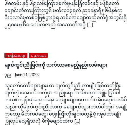
၆၈လမ်း နှင့် ၆၉လမ်းကြား၊စက်မှုပန်းခြံလမ်းနှင့် ပန်ရံတော်
ချောင်းတံတားကြားတွင် မတ်လ၁၃ရက် ည၁၁နာရီ၅၆မိနစ်က
မီးလောင်မှုတစ်ခုဖြစ်ပွားခဲ့ရ သစ်အေချောထည်စက်ရုံအတွင်းရှိ
၂၅၀ပေx၆၀ ပေပတ်လည် အဆောက်အဦ […]
ကျန်းမာရေး
ပညာပေး
မျက်ကွင်းညိုခြင်းကို သက်သာစေမည့်နည်းလမ်းများ
ပုည
June 11, 2023
လူတော်တော်များများဟာ မျက်ကွင်းညိုတာမျိုးဖြစ်တတ်ပြီး
မျက်လုံးအောက်ဘက်မှာ အညိုရောင်သမ်းနေတာမျိုး ဖြစ်ပါ
တယ်။ ကျန်းမာအောင်နေ၊ ရေများများသောက်၊ အိပ်ရေးဝဝအိပ်
လည်း ထိုမျက်ကွင်းညိုတာက မပျောက်သွားတတ်ပါဘူး။ အချို့
ကတော့ မိတ်ကပ်တွေ၊ ဈေးကြီးလိုးရှင်းတွေနဲ့ ဖုံးအုပ်တာမျိုး
ပြုလုပ်လေ့ရှိသလို မီးဖိုချောင်ထဲက […]