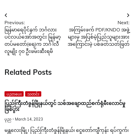
Post
Previous:
Next:
navigation
မြန်မာရေပိုင်နက် ဘင်္ဂလား
အကြမ်းဖက် PDF/KNDO အဖွဲ့
ပင်လယ်အော်အတွင်း မြန်မာ့
များမှ အပြစ်မဲ့ပြည်သူများအား
တပ်မတော်(ရေ)က ဘင်္ဂါလီ
အကြောင်းမဲ့ ပစ်ခတ်သတ်ဖြတ်
လူမျိုး ၇၀ ဦးဖမ်းဆီးရမိ
Related Posts
ပညာပေး
သတင်း
ပြည်ကြီးတံခွန်မြိုနယ်တွင် သစ်အချောထည်စက်ရုံမီးလောင်မှု
ဖြစ်ပွား
ပုည
March 14, 2023
မန္တလေးမြို့၊ ပြည်ကြီးတံခွန်မြိုနယ်၊ ငွေတော်ကျီကုန်း ရပ်ကွက်၊