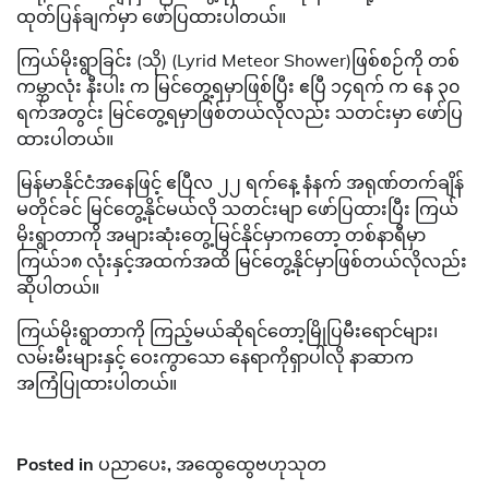
ထုတ်ပြန်ချက်မှာ ဖော်ပြထားပါတယ်။
ကြယ်မိုးရွာခြင်း (သို) (Lyrid Meteor Shower)ဖြစ်စဉ်ကို တစ်
ကမ္ဘာလုံး နီးပါး က မြင်တွေ့ရမှာဖြစ်ပြီး ဧပြီ ၁၄ရက် က နေ ၃၀
ရက်အတွင်း မြင်တွေ့ရမှာဖြစ်တယ်လိုလည်း သတင်းမှာ ဖော်ပြ
ထားပါတယ်။
မြန်မာနိုင်ငံအနေဖြင့် ဧပြီလ ၂၂ ရက်နေ့ နံနက် အရုဏ်တက်ချိန်
မတိုင်ခင် မြင်တွေ့နိုင်မယ်လို သတင်းမျာ ဖော်ပြထားပြီး ကြယ်
မိုးရွာတာကို အများဆုံးတွေ့မြင်နိုင်မှာကတော့ တစ်နာရီမှာ
ကြယ်၁၈ လုံးနှင့်အထက်အထိ မြင်တွေ့နိုင်မှာဖြစ်တယ်လိုလည်း
ဆိုပါတယ်။
ကြယ်မိုးရွာတာကို ကြည့်မယ်ဆိုရင်တော့မြိုပြမီးရောင်များ၊
လမ်းမီးများနှင့် ဝေးကွာသော နေရာကိုရှာပါလို နာဆာက
အကြံပြုထားပါတယ်။
Posted in
ပညာပေး
,
အထွေထွေဗဟုသုတ