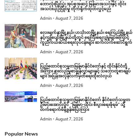
ဘောလုံးပြိုင်ပွဲ၊ အုပ်စုအဆင့် မြန်မာအသင်းနှင့် ထိုင်း
အသင်းယှဉ်ပြိုင်မှု တိုက်ရိုက်ထုတ်လွှင့်မည်
Admin
August 7, 2026
လေးမျက်နှာမြို့နယ်၊ ဟင်္သာတမြို့နယ်၊ ရေကြည်မြို့နယ်
နှင့်ကျုံပျော်မြို့နယ်တို့တွင် ရေကြီးရေလျှံမှုများကြောင့်
ကူညီကယ်ဆယ်ရေးလုပ်ငန်းများ ဆက်လက်ဆောင်ရွက်
Admin
August 7, 2026
ပြည်ထောင်စုသမ္မတမြန်မာနိုင်ငံတော်နှင့် ထိုင်းနိုင်ငံတို့
အကြား နားလည်မှုစာချွန်လွှာများနှင့် သဘောတူစာချုပ်
များ အပြန်အလှန်လက်မှတ်ရေးထိုးလဲလှယ်
Admin
August 7, 2026
ပြည်ထောင်စုသမ္မတမြန်မာနိုင်ငံတော် နိုင်ငံတော်သမ္မတ
ဦးမင်းအောင်လှိုင် “မြန်မာ-ထိုင်း စီးပွားရေးဖိုရမ်” သို့
တက်ရောက်မိန့်ခွန်းပြောကြား
Admin
August 7, 2026
Popular News