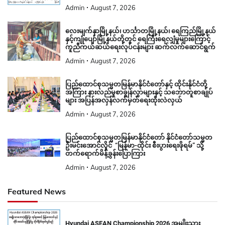
Admin
August 7, 2026
လေးမျက်နှာမြို့နယ်၊ ဟင်္သာတမြို့နယ်၊ ရေကြည်မြို့နယ်
နှင့်ကျုံပျော်မြို့နယ်တို့တွင် ရေကြီးရေလျှံမှုများကြောင့်
ကူညီကယ်ဆယ်ရေးလုပ်ငန်းများ ဆက်လက်ဆောင်ရွက်
Admin
August 7, 2026
ပြည်ထောင်စုသမ္မတမြန်မာနိုင်ငံတော်နှင့် ထိုင်းနိုင်ငံတို့
အကြား နားလည်မှုစာချွန်လွှာများနှင့် သဘောတူစာချုပ်
များ အပြန်အလှန်လက်မှတ်ရေးထိုးလဲလှယ်
Admin
August 7, 2026
ပြည်ထောင်စုသမ္မတမြန်မာနိုင်ငံတော် နိုင်ငံတော်သမ္မတ
ဦးမင်းအောင်လှိုင် “မြန်မာ-ထိုင်း စီးပွားရေးဖိုရမ်” သို့
တက်ရောက်မိန့်ခွန်းပြောကြား
Admin
August 7, 2026
Featured News
Hyundai ASEAN Championship 2026 အမျိုးသား