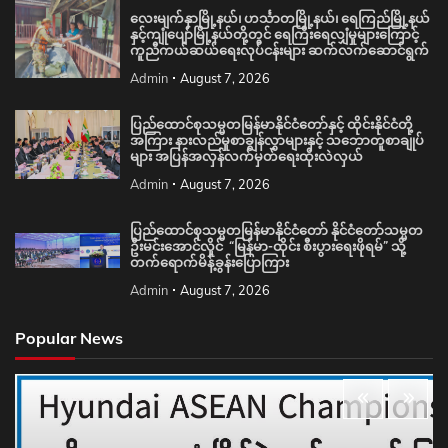
လေးမျက်နှာမြို့နယ်၊ ဟင်္သာတမြို့နယ်၊ ရေကြည်မြို့နယ်
နှင့်ကျုံပျော်မြို့နယ်တို့တွင် ရေကြီးရေလျှံမှုများကြောင့်
ကူညီကယ်ဆယ်ရေးလုပ်ငန်းများ ဆက်လက်ဆောင်ရွက်
Admin
August 7, 2026
ပြည်ထောင်စုသမ္မတမြန်မာနိုင်ငံတော်နှင့် ထိုင်းနိုင်ငံတို့
အကြား နားလည်မှုစာချွန်လွှာများနှင့် သဘောတူစာချုပ်
များ အပြန်အလှန်လက်မှတ်ရေးထိုးလဲလှယ်
Admin
August 7, 2026
ပြည်ထောင်စုသမ္မတမြန်မာနိုင်ငံတော် နိုင်ငံတော်သမ္မတ
ဦးမင်းအောင်လှိုင် “မြန်မာ-ထိုင်း စီးပွားရေးဖိုရမ်” သို့
တက်ရောက်မိန့်ခွန်းပြောကြား
Admin
August 7, 2026
Popular News