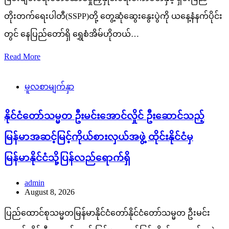
တိုးတက်ရေးပါတီ(SSPP)တို့ တွေ့ဆုံဆွေးနွေးပွဲကို ယနေ့နံနက်ပိုင်း
တွင် နေပြည်တော်ရှိ ရွှေစံအိမ်ဟိုတယ်…
Read More
မူလစာမျက်နှာ
နိုင်ငံတော်သမ္မတ ဦးမင်းအောင်လှိုင် ဦးဆောင်သည့်
မြန်မာအဆင့်မြင့်ကိုယ်စားလှယ်အဖွဲ့ ထိုင်းနိုင်ငံမှ
မြန်မာနိုင်ငံသို့ပြန်လည်ရောက်ရှိ
admin
August 8, 2026
ပြည်ထောင်စုသမ္မတမြန်မာနိုင်ငံတော်နိုင်ငံတော်သမ္မတ ဦးမင်း