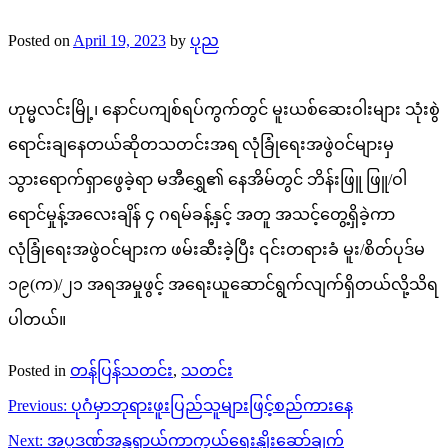
Posted on
April 19, 2023
by
ပုည
ဟုမ္မလင်းမြို့၊ နောင်ပကျစ်ရပ်ကွက်တွင် မူးယစ်ဆေးဝါးများ သုံးစွဲ
ရောင်းချနေတယ်ဆိုတသတင်းအရ လုံခြုံရေးအဖွဲဝင်များမှ
သွားရောက်ရှာဖွေခဲ့ရာ မအီရွှေ၏ နေအိမ်တွင် ဘိန်းဖြူ ဖြူ/ဝါ
ရောင်မှုန့်အလေးချိန် ၄ ဂရမ်ခန့်နှင့် အတူ အသင့်တွေ့ရှိခဲ့ကာ
လုံခြုံရေးအဖွဲဝင်များက ဖမ်းဆီးခဲ့ပြီး ၎င်းတရားခံ မူး/စိတ်ပုဒ်မ
၁၉(က)/၂၁ အရအမှုဖွင့် အရေးယူဆောင်ရွက်လျက်ရှိတယ်လို့သိရ
ပါတယ်။
Posted in
တန်ပြန်သတင်း
,
သတင်း
Post
Previous:
ပုဂံမှာဘုရားဖူးပြည်သူများဖြင့်စည်ကားနေ
navigation
Next:
အပူဒဏ်အန္တရာယ်ကာကွယ်ရေးနှိုးဆော်ချက်