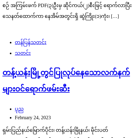
စဉ် အကြမ်းဖက် PDF(၃)ဦးမှ ဆိုင်ကယ်(၂)စီးဖြင့် ရောက်လာပြီး
သေနတ်ထောက်ကာ နေအိမ်အတွင်းရှိ ဆွဲကြိုး(၁)ကုံး၊ […]
တန်ပြန်သတင်း
သတင်း
တန့်ယန်းမြို့တွင်ပြုလုပ်နေသောလက်နက်
များဝင်ရောက်ဖမ်းဆီး
ပုည
February 24, 2023
ရှမ်းပြည်နယ်မြောက်ပိုင်း၊ တန့်ယန်းမြိုနယ်၊ မိုင်းပတ်