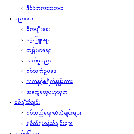
နိုင်ငံတကာသတင်း
ပညာပေး
စိုက်ပျိုးရေး
မွေးမြူရေး
ကျန်းမာရေး
လက်မှုပညာ
စစ်ဘက်ဥပဒေ
လစာနှင့်စရိတ်နှုန်းထား
အထွေထွေဗဟုသုတ
စစ်ချီသီချင်း
စစ်သည်ရေး/ဆိုသီချင်းများ
ရဲစိတ်ရဲမာန်သီချင်းများ
ဖျော်ဖြေရေး