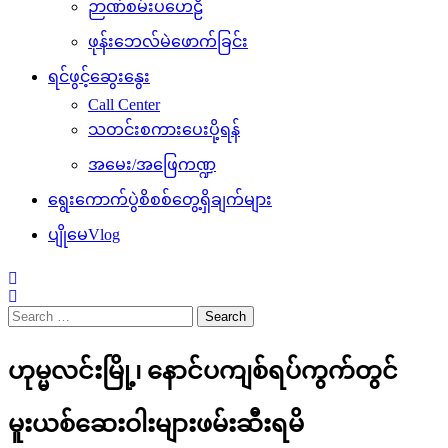
ဉာဏ်စမ်းပဟေဠိ
ဖုန်းဘေလ်မဲဖောက်ခြင်း
ရင်ဖွင့်ဆွေးနွေး
Call Center
သတင်းစကားပေးပို့ရန်
အမေး/အဖြေကဏ္ဍ
ရွေးကောက်ပွဲစိစစ်တွေ့ရှိချက်များ
ပျိုမေVlog
Search
for:
ဟုမ္မလင်းမြို့၊ နောင်ပကျစ်ရပ်ကွက်တွင်
မူးယစ်ဆေးဝါးများဖမ်းဆီးရမိ