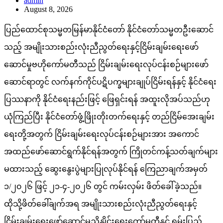
admin
August 8, 2026
ပြည်ထောင်စုသမ္မတမြန်မာနိုင်ငံတော် နိုင်ငံတော်သမ္မတဦးဆောင်
သည့် အမျိုးသားစည်းလုံးညီညွတ်ရေးနှင့်ငြိမ်းချမ်းရေးဖော်
ဆောင်မှုဗဟိုကော်မတီသည် ငြိမ်းချမ်းရေးလုပ်ငန်းစဉ်များဖော်
ဆောင်ရာတွင် လက်နက်ကိုင်ပဋိပက္ခများချုပ်ငြိမ်းရန်နှင့် နိုင်ငံရေး
ပြဿနာကို နိုင်ငံရေးနည်းဖြင့် ဖြေရှင်းရန် အထူးလိုအပ်သည်ဟု
ယုံကြည်ပြီး နိုင်ငံတော်ဖွံ့ဖြိုးတိုးတက်ရေးနှင့် တည်ငြိမ်အေးချမ်း
ရေးတို့အတွက် ငြိမ်းချမ်းရေးလုပ်ငန်းစဉ်များအား အကောင်
အထည်ဖော်ဆောင်ရွက်နိုင်ရန်အတွက် ကြိုတင်ကန့်သတ်ချက်များ
မထားသည့် ဆွေးနွေးပွဲများပြုလုပ်နိုင်ရန် ကြေညာချက်အမှတ်
၁/၂၀၂၆ ဖြင့် ၂၁-၄-၂၀၂၆ တွင် ကမ်းလှမ်း ဖိတ်ခေါ်ခဲ့သည်။
ထိုသို့ဖိတ်ခေါ်ချက်အရ အမျိုးသားစည်းလုံးညီညွတ်ရေးနှင့်
ငြိမ်းချမ်းရေးဖော်ဆောင်မှုညှိနှိုင်းရေးကော်မတီနှင့် ရှမ်းပြည်