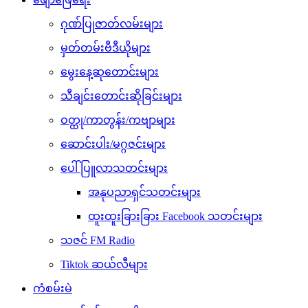
ဂုဏ်ပြုဇာတ်လမ်းများ
မှတ်တမ်းဗီဒီယိုများ
မွေးနေ့ဆုတောင်းများ
သီချင်းတောင်းဆိုခြင်းများ
ဝတ္ထု/ကာတွန်း/ကဗျာများ
ဆောင်းပါး/မဂ္ဂဇင်းများ
ပေါ်ပြူလာသတင်းများ
အနုပညာရှင်သတင်းများ
ထူးထူးခြားခြား Facebook သတင်းများ
သဇင် FM Radio
Tiktok ဆယ်လီများ
ကံစမ်းမဲ