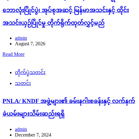
ဘောလုံးပြိုင်ပွဲ၊ အုပ်စုအဆင့် မြန်မာအသင်းနှင့် ထိုင်း
အသင်းယှဉ်ပြိုင်မှု တိုက်ရိုက်ထုတ်လွှင့်မည်
admin
August 7, 2026
Read More
တိုက်ပွဲသတင်း
သတင်း
PNLA/ KNDF အဖွဲ့များ၏ ခမ်းနဂါးစခန်းနှင့် လက်နက်
ခဲယမ်းများသိမ်းဆည်းရရှိ
admin
December 7, 2024