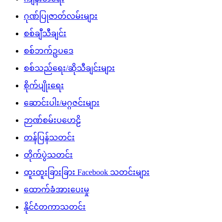
ဂုဏ်ပြုဇာတ်လမ်းများ
စစ်ချီသီချင်း
စစ်ဘက်ဥပဒေ
စစ်သည်ရေး/ဆိုသီချင်းများ
စိုက်ပျိုးရေး
ဆောင်းပါး/မဂ္ဂဇင်းများ
ဉာဏ်စမ်းပဟေဠိ
တန်ပြန်သတင်း
တိုက်ပွဲသတင်း
ထူးထူးခြားခြား Facebook သတင်းများ
ထောက်ခံအားပေးမှု
နိုင်ငံတကာသတင်း