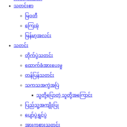
သတင်းစာ
မြဝတီ
ကြေးမုံ
မြန်မာ့အလင်း
သတင်း
တိုက်ပွဲသတင်း
ထောက်ခံအားပေးမှု
တန်ပြန်သတင်း
သကသအကွဲအပြဲ
သူတို့ပြောတဲ့ သူတို့အကြောင်း
ပြည်သူ့အကျိုးပြု
ပျော်ပွဲရွှင်ပွဲ
အားကစားသတင်း