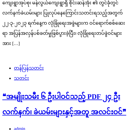
ကျေးရွာအုပ်စု၊ မန်လွယ်ကျေးရွာရှိ စိုင်းဆန်အုံး ၏ တွင်ခုံတွင်
လက်နက်ခဲယမ်းများ ပြုလုပ်နေကြောင်းသတင်းရသည့်အတွက်
၂၂-၃-၂၀၂၃ ရက်နေ့က လုံခြုံရေးအဖွဲများက ဝင်ရောက်စစ်ဆေး
ရာ အပြန်အလှန်ပစ်ခတ်မှုဖြစ်ပွားခဲ့ပြီး၊ လုံခြုံရေးတပ်ဖွဲဝင်များ
အား […]
တန်ပြန်သတင်း
သတင်း
❝အမျိုးသမီး ၆ ဦးပါဝင်သည့် PDF ၂၄ ဦး
လက်နက်၊ ခဲယမ်းများနှင့်အတူ အလင်းဝင်❞
admin