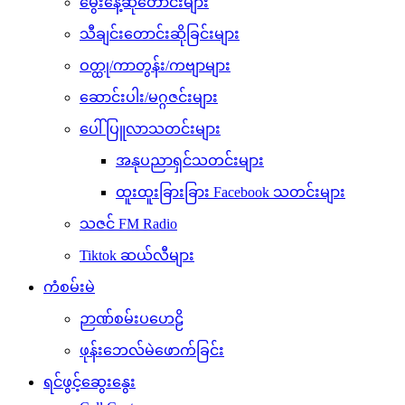
မွေးနေ့ဆုတောင်းများ
သီချင်းတောင်းဆိုခြင်းများ
ဝတ္ထု/ကာတွန်း/ကဗျာများ
ဆောင်းပါး/မဂ္ဂဇင်းများ
ပေါ်ပြူလာသတင်းများ
အနုပညာရှင်သတင်းများ
ထူးထူးခြားခြား Facebook သတင်းများ
သဇင် FM Radio
Tiktok ဆယ်လီများ
ကံစမ်းမဲ
ဉာဏ်စမ်းပဟေဠိ
ဖုန်းဘေလ်မဲဖောက်ခြင်း
ရင်ဖွင့်ဆွေးနွေး