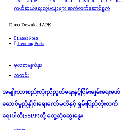
ကယ်ဆယ်ရေးလုပ်ငန်းများ ဆက်လက်ဆောင်ရွက်
Direct Download APK
Latest Posts
Trending Posts
မူလစာမျက်နှာ
သတင်း
အမျိုးသားစည်းလုံးညီညွတ်ရေးနှင့်ငြိမ်းချမ်းရေးဖော်
ဆောင်မှုညှိနှိုင်းရေးကော်မတီနှင့် ရှမ်းပြည်တိုးတက်
ရေးပါတီ(SSPP)တို့ တွေ့ဆုံဆွေးနွေး