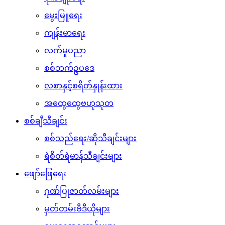
မွေးမြူရေး
ကျန်းမာရေး
လက်မှုပညာ
စစ်ဘက်ဥပဒေ
လစာနှင့်စရိတ်နှုန်းထား
အထွေထွေဗဟုသုတ
စစ်ချီသီချင်း
စစ်သည်ရေး/ဆိုသီချင်းများ
ရဲစိတ်ရဲမာန်သီချင်းများ
ဖျော်ဖြေရေး
ဂုဏ်ပြုဇာတ်လမ်းများ
မှတ်တမ်းဗီဒီယိုများ