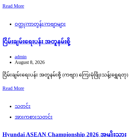
Read More
ဝတ္ထု/ကာတွန်း/ကဗျာများ
ငြိမ်းချမ်းရေးပန်း အတူနမ်းစို့
admin
August 8, 2026
ငြိမ်းချမ်းရေးပန်း အတူနမ်းစို့ (ကဗျာ) ကြေးမုံဖြိုးသန့်(ရွှေရတု)
Read More
သတင်း
အားကစားသတင်း
Hyundai ASEAN Championship 2026 အမျိုးသား