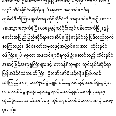
အောင်လှိုင် ဦးဆောင်သည့် မြန်မာအဆင့်မြင့်ကိုယ်စားလှယ်အဖွဲ့
သည် ထိုင်းနိုင်ငံဝန်ကြီးချုပ် မစ္စတာ အနုထင်ချာဝီရ
ကွန်၏ဖိတ်ကြားချက်အရ ထိုင်းနိုင်ငံသို့ တရားဝင်ခရီးစဉ်(Official
Visit)သွားရောက်ခဲ့ပြီး ယနေ့မွန်းလွဲပိုင်းတွင် ဗန်ကောက်မြို့၊ ဒွန်
မောင်းအပြည်ပြည်ဆိုင်ရာလေဆိပ်မှမြန်မာနိုင်ငံသို့ ပြန်လည်ထွက်
ခွာကြသည်။ နိုင်ငံတော်သမ္မတနှင့်အဖွဲ့ဝင်များအား ထိုင်းနိုင်ငံ
ဝန်ကြီးချုပ် မစ္စတာ အနုထင်ချာဝီရကွန် ဦးဆောင်သည့် ထိုင်းနိုင်ငံ
အဆင့်မြင့်အရာရှိကြီးများနှင့် တာဝန်ရှိသူများ၊ ထိုင်းနိုင်ငံဆိုင်ရာ
မြန်မာနိုင်ငံသံအမတ်ကြီး ဦးဇော်ဇော်စိုးနှင့်ဇနီး၊ မြန်မာစစ်
သံ(ကြည်း၊ ရေ၊ လေ)ဗိုလ်မှူးချုပ် ဝင်းသူလင်းနှင့်တာဝန်ရှိသူများ
က လေဆိပ်၌ရင်းနှီးနွေးထွေးစွာပို့ဆောင်နှုတ်ဆက်ကြသည်။
ထိုသို့ပို့ဆောင်နှုတ်ဆက်စဉ် ထိုင်းဘုရင့်တပ်မတော်ဂုဏ်ပြုတပ်ဖွဲ့
မှလည်း…