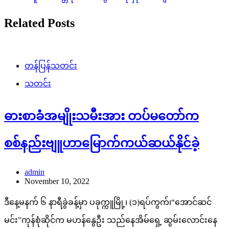
Related Posts
တန်ပြန်သတင်း
သတင်း
ဓားစာခံအမျိုးသမီးအား တပ်မတော်က
စစ်နည်းဗျူဟာမြောက်ကယ်ဆယ်နိုင်ခဲ့
admin
November 10, 2022
ဒီနေ့မနက် ၆ နာရီခွဲခန့်မှာ ပခုက္ကူမြို့၊ (၁)ရပ်ကွက်၊“အောင်ဆင်
မင်း”ကုန်စုံဆိုင်က မဟန်နွေဦး သည်နေအိမ်ရှေ့ ဆွမ်းလောင်းနေ