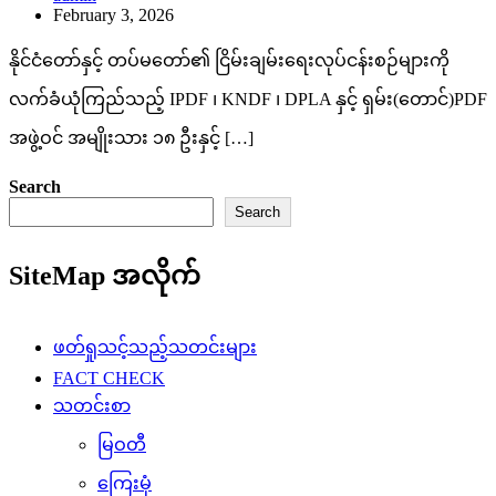
February 3, 2026
နိုင်ငံတော်နှင့် တပ်မတော်၏ ငြိမ်းချမ်းရေးလုပ်ငန်းစဉ်များကို
လက်ခံယုံကြည်သည့် IPDF ၊ KNDF ၊ DPLA နှင့် ရှမ်း(တောင်)PDF
အဖွဲ့ဝင် အမျိုးသား ၁၈ ဦးနှင့် […]
Search
Search
SiteMap အလိုက်
ဖတ်ရှုသင့်သည့်သတင်းများ
FACT CHECK
သတင်းစာ
မြဝတီ
ကြေးမုံ