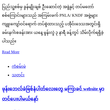
ပြည်သူ့စစ်မှ ခွန်မျိုးချစ် ဦးဆောင်တဲ့ အဖွဲ့နှင့် တပ်မတော်
စစ်ကြောင်းများသည် အကြမ်းဖက် PNLA/ KNDF အဖွဲ့များ
ကျူးကျော်ဝင်ရောက် တပ်စွဲထားသည့် ပအိုဝ်းဒေသအတွင်းရှိ
ခမ်းနဂါးစခန်းအား ယနေ့ မွန်းလွဲ ၃ နာရီ ခန့်တွင် သိမ်းပိုက်ရရှိခဲ့
ပါသည်။
Read More
ကံစမ်းမဲ
သတင်း
ဖုန်းဘေလ်ခဲခြစ်နံပါတ်လေးတွေ မကြာခင် website မှာ
တင်ပေးပါမယ်နော်