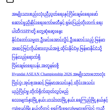
အမျိုးသားစည်းလုံးညီညွတ်ရေးနှင့်ငြိမ်းချမ်းရေးဖော်
ဆောင်မှုညှိနှိုင်းရေးကော်မတီနှင့် ရှမ်းပြည်တိုးတက် ရေး
ပါတီ(SSPP)တို့ တွေ့ဆုံဆွေးနွေး
နိုင်ငံတော်သမ္မတ ဦးမင်းအောင်လှိုင် ဦးဆောင်သည့် မြန်မာ
အဆင့်မြင့်ကိုယ်စားလှယ်အဖွဲ့ ထိုင်းနိုင်ငံမှ မြန်မာနိုင်ငံသို့
ပြန်လည်ရောက်ရှိ
ငြိမ်းချမ်းရေးပန်း အတူနမ်းစို့
Hyundai ASEAN Championship 2026 အမျိုးသားဘောလုံး
ပြိုင်ပွဲ၊ အုပ်စုအဆင့် မြန်မာအသင်းနှင့် ထိုင်းအသင်း
ယှဉ်ပြိုင်မှု တိုက်ရိုက်ထုတ်လွှင့်မည်
လေးမျက်နှာမြို့နယ်၊ ဟင်္သာတမြို့နယ်၊ ရေကြည်မြို့နယ်နှင့်
ကျုံပျော်မြို့နယ်တို့တွင် ရေကြီးရေလျှံမှုများကြောင့် ကူညီ