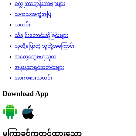
ဝတ္ထု/ကာတွန်း/ကဗျာများ
သကသအကွဲအပြဲ
သတင်း
သီချင်းတောင်းဆိုခြင်းများ
သူတို့ပြောတဲ့ သူတို့အကြောင်း
အထွေထွေဗဟုသုတ
အနုပညာရှင်သတင်းများ
အားကစားသတင်း
Download App
မကြာခင်ကတင်ထားသော