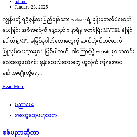
admin
January 23, 2025
ကျွန်မတို့ ရဲဝံ့စွန့်စားပြည်ချစ်သား website ရဲ့ ဖုန်းဘေလ်မဲဖောက်
ပေးခြင်း အစီအစဉ်ကို နေ့လည် ၁ နာရီမှ စတင်ပြီး MYTEL ခဲခြစ်
နံပါတ်နဲ့ MPT ခဲခြစ်နံပါတ်လေးတွေကို ဆက်တိုက်တင်ဆက်
ပြုလုပ်ပေးသွားမှာပဲ ဖြစ်ပါတယ်။ ဒါကြောင့်မို့ website မှာ သတင်း
လေးတွေဖတ်ရင်း ဖုန်းဘေလ်လေးတွေ ယူလိုက်ကြရအောင်
နော်..အမျိုးတို့ရေ…
Read More
ပညာပေး
အထွေထွေဗဟုသုတ
စစ်ပညာဆိုတာ