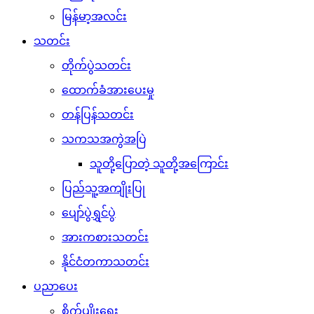
မြန်မာ့အလင်း
သတင်း
တိုက်ပွဲသတင်း
ထောက်ခံအားပေးမှု
တန်ပြန်သတင်း
သကသအကွဲအပြဲ
သူတို့ပြောတဲ့ သူတို့အကြောင်း
ပြည်သူ့အကျိုးပြု
ပျော်ပွဲရွှင်ပွဲ
အားကစားသတင်း
နိုင်ငံတကာသတင်း
ပညာပေး
စိုက်ပျိုးရေး