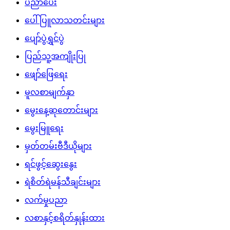
ပညာပေး
ပေါ်ပြူလာသတင်းများ
ပျော်ပွဲရွှင်ပွဲ
ပြည်သူ့အကျိုးပြု
ဖျော်ဖြေရေး
မူလစာမျက်နှာ
မွေးနေ့ဆုတောင်းများ
မွေးမြူရေး
မှတ်တမ်းဗီဒီယိုများ
ရင်ဖွင့်ဆွေးနွေး
ရဲစိတ်ရဲမန်သီချင်းများ
လက်မှုပညာ
လစာနှင့်စရိတ်နှုန်းထား