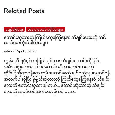
Related Posts
ဖျော်ဖြေရေး
သီချင်းတောင်းဆိုခြင်းများ
တောင်းဆိုထားတဲ့ ကြယ်တွေကြွေနေဆဲ သီချင်းလေးကို တင်
ဆက်ပေးလိုက်ပါတယ်ရှင်
Admin
April 3, 2023
ကျွန်မတို့ ရဲဝံ့စွန့်စားပြည်ချစ်သား သီချင်းတောင်းဆိုခြင်း
အစီအစဉ်လေးမှာ ပါဝင်တောင်းဆိုလာမလင်းကတော့
တိုင်းပြည်တာဝန်တွေ ထမ်းဆောင်နေတဲ့ ချစ်ရတဲ့သူ နားဆင်ရန်
အတွက်ပါဆိုပြီး မို့မို့သီဆိုထားတဲ့ ကြယ်တွေကြွေနေဆဲ သီချင်း
လေးကို တောင်းဆိုထားပါတယ်… တောင်းဆိုထားတဲ့ သီချင်း
လေးကို အခုပဲတင်ဆက်ပေးလိုက်ပါတယ်..