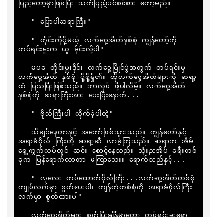
ပြည့်တော့မှာဖြစ်ပြီး သက်ပြည့်ပင်စင်စား တော့မည်။

   " ပြောပါဆရာကြီး"

   " တိုင်းကိုပို့မယ့် လက်ဝှေ့အိတ်နှစ်စုံ ကျွန်တော့်ကို 
တပ်ရင်းမှူးက ယူ ခိုင်းလို့ပါ"

   မပခ တိုင်းမှူးဒိုင်း လက်ဝှေ့ပြိုင်ပွဲအတွက် တပ်ရင်းမှ 
လက်ဝှေ့အိတ် နှစ်စုံ ပို့ဖို့ရှိ၏။ ထိုလက်ဝှေ့အိတ်များကို ဆရာ့
ထံ ပြသပြီးဖြစ်သည်။ ဘာလုပ် ဖို့ပါလိမ့်။ လက်ဝှေ့အိတ် 
နှစ်စုံကို ဆရာကြီးအား ပေးပြီးနောက်...

   " ဗိုလ်ကြီးပါ လိုက်ခဲ့ပါတဲ့"

   သိချင်နေတာနှင့် အတော်ဖြစ်သွားသည်။ ကျွန်တော်နှင့် 
အရာခံဗိုလ် ကြီးတို့ ဆရာ့ဆီ လာခဲ့ကြသည်။ ဆရာက အိမ်
ရှေ့ကွက်လပ်တွင် ဆင်း စောင့်နေသည်။ သုံးညအိပ် ခရီးတစ်
ခုက ပြန်ရောက်လာတာ မကြာသေး။ ရောက်သည်နှင့်...

   " လူလေး တပ်ထောက်ဗိုလ်ကြီး...လက်ဝှေ့အိတ်တစ်စုံ 
ကျုပ်လက်မှာ စွတ်ပေးပါ၊ ကျန်တဲ့တစ်စုံကို အရာခံဗိုလ်ကြီး
လက်မှာ စွတ်ထားပါ"

   လက်ဝှေ့အိတ်များ စွတ်ပြီးချိန်မှာတော့ တပ်ရင်းမှူးရော 