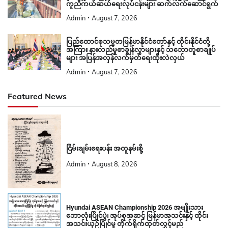
ကူညီကယ်ဆယ်ရေးလုပ်ငန်းများ ဆက်လက်ဆောင်ရွက်
Admin
August 7, 2026
ပြည်ထောင်စုသမ္မတမြန်မာနိုင်ငံတော်နှင့် ထိုင်းနိုင်ငံတို့
အကြား နားလည်မှုစာချွန်လွှာများနှင့် သဘောတူစာချုပ်
များ အပြန်အလှန်လက်မှတ်ရေးထိုးလဲလှယ်
Admin
August 7, 2026
Featured News
ငြိမ်းချမ်းရေးပန်း အတူနမ်းစို့
Admin
August 8, 2026
Hyundai ASEAN Championship 2026 အမျိုးသား
ဘောလုံးပြိုင်ပွဲ၊ အုပ်စုအဆင့် မြန်မာအသင်းနှင့် ထိုင်း
အသင်းယှဉ်ပြိုင်မှု တိုက်ရိုက်ထုတ်လွှင့်မည်