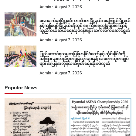
Admin
August 7, 2026
လေးမျက်နှာမြို့နယ်၊ ဟင်္သာတမြို့နယ်၊ ရေကြည်မြို့နယ်
နှင့်ကျုံပျော်မြို့နယ်တို့တွင် ရေကြီးရေလျှံမှုများကြောင့်
ကူညီကယ်ဆယ်ရေးလုပ်ငန်းများ ဆက်လက်ဆောင်ရွက်
Admin
August 7, 2026
ပြည်ထောင်စုသမ္မတမြန်မာနိုင်ငံတော်နှင့် ထိုင်းနိုင်ငံတို့
အကြား နားလည်မှုစာချွန်လွှာများနှင့် သဘောတူစာချုပ်
များ အပြန်အလှန်လက်မှတ်ရေးထိုးလဲလှယ်
Admin
August 7, 2026
Popular News