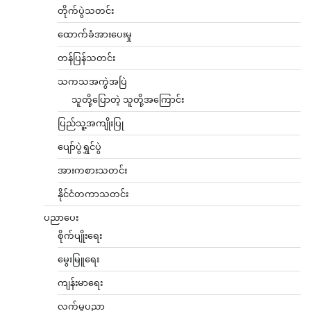
တိုက်ပွဲသတင်း
ထောက်ခံအားပေးမှု
တန်ပြန်သတင်း
သကသအကွဲအပြဲ
သူတို့ပြောတဲ့ သူတို့အကြောင်း
ပြည်သူ့အကျိုးပြု
ပျော်ပွဲရွှင်ပွဲ
အားကစားသတင်း
နိုင်ငံတကာသတင်း
ပညာပေး
စိုက်ပျိုးရေး
မွေးမြူရေး
ကျန်းမာရေး
လက်မှုပညာ