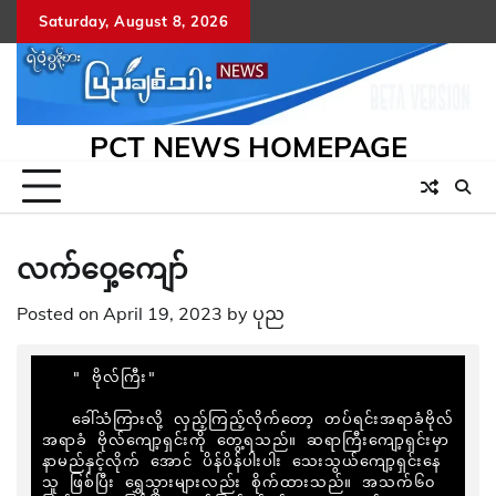
Skip
Saturday, August 8, 2026
to
content
PCT NEWS HOMEPAGE
လက်ဝှေ့ကျော်
Posted on
April 19, 2023
by
ပုည
   " ဗိုလ်ကြီး"

   ခေါ်သံကြားလို့ လှည့်ကြည့်လိုက်တော့ တပ်ရင်းအရာခံဗိုလ် 
အရာခံ ဗိုလ်ကျော့ရှင်းကို တွေ့ရသည်။ ဆရာကြီးကျော့ရှင်းမှာ 
နာမည်နှင့်လိုက် အောင် ပိန်ပိန်ပါးပါး သေးသွယ်ကျော့ရှင်းနေ
သူ ဖြစ်ပြီး ရွှေသွားများလည်း စိုက်ထားသည်။ အသက်၆၀ 