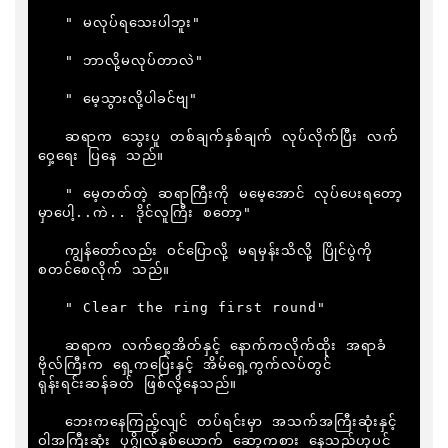
   " မလုပ်ရသေးပါဘူး"

   " ဘာလို့မလုပ်တာလဲ"

   " မေ့သွားလို့ပါခင်ဗျ"

   ဆရာက သွေးပူ တစ်ချက်နှစ်ချက် လုပ်လိုက်ပြီး လက်
ဝှေ့ရေး ပြနေ သည်။

   " မေ့တတ်တဲ့ ဆရာကြီးကို မမေ့အောင် လုပ်ပေးရတော့
မှာပေါ့..ကဲ.. ဒိုင်လူကြီး စတော့"

   ကျွန်တော်လည်း ဝင်ပြောလို့ မရမှန်းသိလို့ ပြိုင်ပွဲကို 
စတင်စေလိုက် သည်။

   " Clear the ring first round"

   ဆရာက လက်ဝှေ့အိတ်နှင့် နောက်ကလိုက်ထိုး အရာခံ
ဗိုလ်ကြီးက ရှေ့ကပြေးနှင့် အိမ်ရှေ့ကွက်လပ်တွင် 
ရုန်းရင်းဆန်ခတ် ဖြစ်လို့နေသည်။

   ဘေးကနေကြည့်လျင် တပ်ရင်းမှာ အသက်အကြီးဆုံးနှင့် 
ဝါအကြီးဆုံး ပုဂ္ဂိုလ်နှစ်ယောက် ဆော့ကစား နေသည်ဟုပင် 