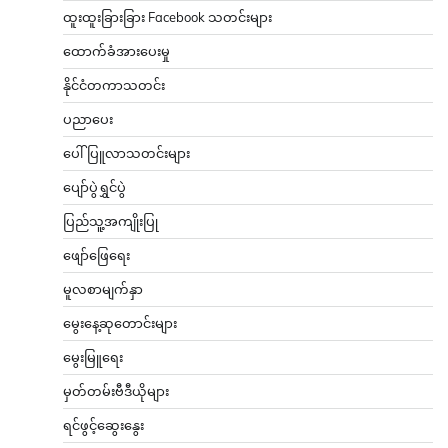
ထူးထူးခြားခြား Facebook သတင်းများ
ထောက်ခံအားပေးမှု
နိုင်ငံတကာသတင်း
ပညာပေး
ပေါ်ပြူလာသတင်းများ
ပျော်ပွဲရွှင်ပွဲ
ပြည်သူ့အကျိုးပြု
ဖျော်ဖြေရေး
မူလစာမျက်နှာ
မွေးနေ့ဆုတောင်းများ
မွေးမြူရေး
မှတ်တမ်းဗီဒီယိုများ
ရင်ဖွင့်ဆွေးနွေး