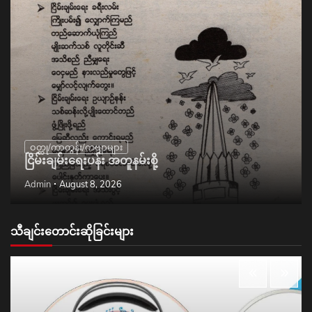
ဝတ္ထု/ကာတွန်း/ကဗျာများ
ငြိမ်းချမ်းရေးပန်း အတူနမ်းစို့
Admin
August 8, 2026
သီချင်းတောင်းဆိုခြင်းများ