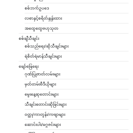
စစ်ဘက်ဥပဒေ
လစာနှင့်စရိတ်နှုန်းထား
အထွေထွေဗဟုသုတ
စစ်ချီသီချင်း
စစ်သည်ရေး/ဆိုသီချင်းများ
ရဲစိတ်ရဲမာန်သီချင်းများ
ဖျော်ဖြေရေး
ဂုဏ်ပြုဇာတ်လမ်းများ
မှတ်တမ်းဗီဒီယိုများ
မွေးနေ့ဆုတောင်းများ
သီချင်းတောင်းဆိုခြင်းများ
ဝတ္ထု/ကာတွန်း/ကဗျာများ
ဆောင်းပါး/မဂ္ဂဇင်းများ