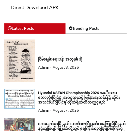
Direct Download APK
Latest Posts
Trending Posts
ငြိမ်းချမ်းရေးပန်း အတူနမ်းစို့
Admin
August 8, 2026
Hyundai ASEAN Championship 2026 အမျိုးသား
ဘောလုံးပြိုင်ပွဲ၊ အုပ်စုအဆင့် မြန်မာအသင်းနှင့် ထိုင်း
အသင်းယှဉ်ပြိုင်မှု တိုက်ရိုက်ထုတ်လွှင့်မည်
Admin
August 7, 2026
လေးမျက်နှာမြို့နယ်၊ ဟင်္သာတမြို့နယ်၊ ရေကြည်မြို့နယ်
နှင့်ကျုံပျော်မြို့နယ်တို့တွင် ရေကြီးရေလျှံမှုများကြောင့်