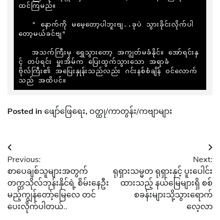
ထင်ကြမည်။

   " နောက်ကို မမေ့တော့ပါဘူးဗျ..ခုပဲ သွားခိုင်းလိုက်ပါ
တော့မယ်ခင်ဗျ"

   အသက်ကြီးမှ ရွှေသွားတော့ အကျွတ်မခံနိုင်။ အော်ရင်းနှ
င့် တပ်ရင်း မှူးအိမ်က ပြေးထွက်သွားသော အရာခံ
ဗိုလ်ကြီး၏ အပြေးနှုန်းသည်လည်း ဂင်းနစ်စံချိန် ဝင်လောက်
သည် အထိပင်။
Posted in
ဖျော်ဖြေရေး
,
ဝတ္ထု/ကာတွန်း/ကဗျာများ
Post
Previous:
Next:
navigation
စာပေချစ်သူများအတွက်
ရုရှားသမ္မတ ရုရှားနှင့် ပူးပေါင်း
တက္ကသိုလ်ဘုန်းနိုင်ရဲ့ စိမ်းနေဦး
ထားသည့် နယ်မြေများရှိ စစ်
မည့်ကျွန်တော့်မြေလေ တင်
စခန်းများသို့သွားရောက်
ပေးလိုက်ပါတယ်..
လေ့လာ