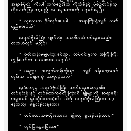
အရာခံဗိုလ် ကြီးပါ လက်ဝှေ့အိတ် ကိုယ်စီနှင့် ပွဲစဥ်တစ်ခုကို 
ထိုးသတ်ကြတော့မည့် အ နေအထားကို ရောက်နေပြီ။

   " လူလေးက ဒိုင်လုပ်ပေးပါ... ဆရာကြီးနဲ့ကျုပ် လက်
ရည်စမ်းမယ်"

   အရာခံဗိုလ်ကြီး မျက်လုံး အပေါ်တက်ကပ်သွားသည်။ 
တကယ်လုပ် မည့်ပုံ။

   " ဝိတ်တန်းမမျှပါဘူးခင်ဗျာ..တပ်ရင်းမှူးက အကြီးကြီး 
ကျွန်တော်က သေးသေးလေးရယ်"

   " မရဘူး..အလွတ်တန်းထိုးမှာ.. ကျုပ် ခရီးမသွားခင်
တုန်းက ခင်ဗျားကို ဘာမှာခဲ့သလဲ"

   အဲ့ဒီတော့မှ အရာခံဗိုလ်ကြီး သတိရသွားတော့၏။ 
တပ်ရင်းရုံးနှင့် တပ်ထောက်စတိုးကြားရှိ ချုံများကို ဆရာခရီး
မသွားခင် ရှင်းခိုင်းထားခဲ့၏။ ဒါကို အရာခံဗိုလ်ကြီးက မေ့
နေသည်။ မရှင်းခိုင်းရသေး။

   " တပ်ထောက်စတိုးဘေးက ချုံတွေ ရှင်းခိုင်းခဲ့တာပါ"

   " လုပ်ပြီးသွားပြီလား"
