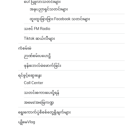
ပေါ်ပြူလာသတင်းများ
အနုပညာရှင်သတင်းများ
ထူးထူးခြားခြား Facebook သတင်းများ
သဇင် FM Radio
Tiktok ဆယ်လီများ
ကံစမ်းမဲ
ဉာဏ်စမ်းပဟေဠိ
ဖုန်းဘေလ်မဲဖောက်ခြင်း
ရင်ဖွင့်ဆွေးနွေး
Call Center
သတင်းစကားပေးပို့ရန်
အမေး/အဖြေကဏ္ဍ
ရွေးကောက်ပွဲစိစစ်တွေ့ရှိချက်များ
ပျိုမေVlog