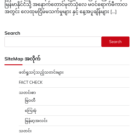
မြန်မာနိုင်ငံသို့ အနောက်တောင်မုတ်သုံလေ မဝင်ရောက်မီကာလ
အတွင်း လေထုမငြိမ်မသက်မှုများ နှင့် နေ့အပူချိန်များ […]
Search
Search
SiteMap အလိုက်
ဖတ်ရှုသင့်သည့်သတင်းများ
FACT CHECK
သတင်းစာ
မြဝတီ
ကြေးမုံ
မြန်မာ့အလင်း
သတင်း