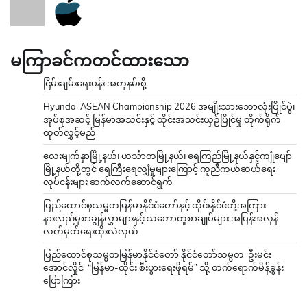
မကြာခင်ကတင်ထားသော
ငြိမ်းချမ်းရေးပန်း အတူနမ်းစို့
Hyundai ASEAN Championship 2026 အမျိုးသားဘောလုံးပြိုင်ပွဲ၊
အုပ်စုအဆင့် မြန်မာအသင်းနှင့် ထိုင်းအသင်းယှဉ်ပြိုင်မှု တိုက်ရိုက်
ထုတ်လွှင့်မည်
လေးမျက်နှာမြို့နယ်၊ ဟင်္သာတမြို့နယ်၊ ရေကြည်မြို့နယ်နှင့်ကျုံပျော်
မြို့နယ်တို့တွင် ရေကြီးရေလျှံမှုများကြောင့် ကူညီကယ်ဆယ်ရေး
လုပ်ငန်းများ ဆက်လက်ဆောင်ရွက်
ပြည်ထောင်စုသမ္မတမြန်မာနိုင်ငံတော်နှင့် ထိုင်းနိုင်ငံတို့အကြား
နားလည်မှုစာချွန်လွှာများနှင့် သဘောတူစာချုပ်များ အပြန်အလှန်
လက်မှတ်ရေးထိုးလဲလှယ်
ပြည်ထောင်စုသမ္မတမြန်မာနိုင်ငံတော် နိုင်ငံတော်သမ္မတ ဦးမင်း
အောင်လှိုင် “မြန်မာ-ထိုင်း စီးပွားရေးဖိုရမ်” သို့ တက်ရောက်မိန့်ခွန်း
ပြောကြား