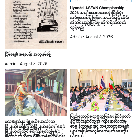
Hyundai ASEAN Championship
2026 အမျိုးသားဘောလုံးပြိုင်ပွဲ၊
အုပ်စုအဆင့် မြန်မာအသင်းနှင့် ထိုင်း
အသင်းယှဉ်ပြိုင်မှု တိုက်ရိုက်ထုတ်
လွှင့်မည်
Admin
August 7, 2026
ငြိမ်းချမ်းရေးပန်း အတူနမ်းစို့
Admin
August 8, 2026
ပြည်ထောင်စုသမ္မတမြန်မာနိုင်ငံတော်
နှင့် ထိုင်းနိုင်ငံတို့အကြား နားလည်မှု
လေးမျက်နှာမြို့နယ်၊ ဟင်္သာတ
စာချွန်လွှာများနှင့် သဘောတူစာချုပ်
မြို့နယ်၊ ရေကြည်မြို့နယ်နှင့်ကျုံပျော်
များ အပြန်အလှန်လက်မှတ်ရေးထိုး
မြို့နယ်တို့တွင် ရေကြီးရေလျှံမှုများ
လဲလှယ်
ကြောင့် ကူညီကယ်ဆယ်ရေးလုပ်ငန်း