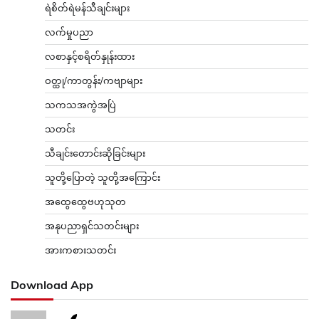
ရဲစိတ်ရဲမန်သီချင်းများ
လက်မှုပညာ
လစာနှင့်စရိတ်နှုန်းထား
ဝတ္ထု/ကာတွန်း/ကဗျာများ
သကသအကွဲအပြဲ
သတင်း
သီချင်းတောင်းဆိုခြင်းများ
သူတို့ပြောတဲ့ သူတို့အကြောင်း
အထွေထွေဗဟုသုတ
အနုပညာရှင်သတင်းများ
အားကစားသတင်း
Download App