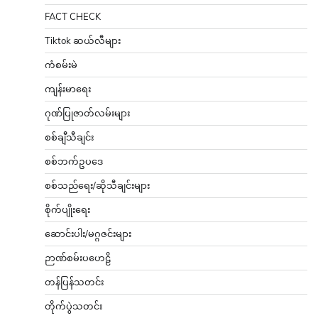
FACT CHECK
Tiktok ဆယ်လီများ
ကံစမ်းမဲ
ကျန်းမာရေး
ဂုဏ်ပြုဇာတ်လမ်းများ
စစ်ချီသီချင်း
စစ်ဘက်ဥပဒေ
စစ်သည်ရေး/ဆိုသီချင်းများ
စိုက်ပျိုးရေး
ဆောင်းပါး/မဂ္ဂဇင်းများ
ဉာဏ်စမ်းပဟေဠိ
တန်ပြန်သတင်း
တိုက်ပွဲသတင်း