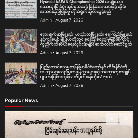
Hyundai ASEAN Championship 2026 အမျိုးသား
ဘောလုံးပြိုင်ပွဲ၊ အုပ်စုအဆင့် မြန်မာအသင်းနှင့် ထိုင်း
အသင်းယှဉ်ပြိုင်မှု တိုက်ရိုက်ထုတ်လွှင့်မည်
Admin
August 7, 2026
လေးမျက်နှာမြို့နယ်၊ ဟင်္သာတမြို့နယ်၊ ရေကြည်မြို့နယ်
နှင့်ကျုံပျော်မြို့နယ်တို့တွင် ရေကြီးရေလျှံမှုများကြောင့်
ကူညီကယ်ဆယ်ရေးလုပ်ငန်းများ ဆက်လက်ဆောင်ရွက်
Admin
August 7, 2026
ပြည်ထောင်စုသမ္မတမြန်မာနိုင်ငံတော်နှင့် ထိုင်းနိုင်ငံတို့
အကြား နားလည်မှုစာချွန်လွှာများနှင့် သဘောတူစာချုပ်
များ အပြန်အလှန်လက်မှတ်ရေးထိုးလဲလှယ်
Admin
August 7, 2026
Popular News