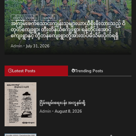
တိုက်ပွဲသတင်း
သတင်း
အကြမ်းဖက်သောင်းကျန်းသူများယာယီစိုးမိုးထားသည့် ဝိ
တုတ်ကျေးရွာ၊ တီးတိန်ယံကျေးရွာ၊ ရန်တိုင်းအောင်
ကျေးရွာနှင့် တွီဘန်ကျေးရွာတို့အားထပ်မံသိမ်းပိုက်ရရှိ
Admin
July 31, 2026
Latest Posts
Trending Posts
ငြိမ်းချမ်းရေးပန်း အတူနမ်းစို့
Admin
August 8, 2026