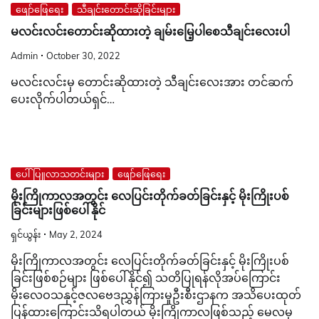
ဖျော်ဖြေရေး
သီချင်းတောင်းဆိုခြင်းများ
မလင်းလင်းတောင်းဆိုထားတဲ့ ချမ်းမြေ့ပါစေသီချင်းလေးပါ
Admin
October 30, 2022
မလင်းလင်းမှ တောင်းဆိုထားတဲ့ သီချင်းလေးအား တင်ဆက်
ပေးလိုက်ပါတယ်ရှင်…
ပေါ်ပြူလာသတင်းများ
ဖျော်ဖြေရေး
မိုးကြိုကာလအတွင်း လေပြင်းတိုက်ခတ်ခြင်းနှင့် မိုးကြိုးပစ်
ခြင်းများဖြစ်ပေါ်နိုင်
ရှင်ယွန်း
May 2, 2024
မိုးကြိုကာလအတွင်း လေပြင်းတိုက်ခတ်ခြင်းနှင့် မိုးကြိုးပစ်
ခြင်းဖြစ်စဉ်များ ဖြစ်ပေါ်နိုင်၍ သတိပြုရန်လိုအပ်ကြောင်း
မိုးလေဝသနှင့်ဇလဗေဒညွှန်ကြားမှုဦးစီးဌာနက အသိပေးထုတ်
ပြန်ထားကြောင်းသိရပါတယ် မိုးကြိုကာလဖြစ်သည့် မေလမှ