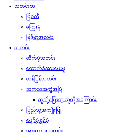
သတင်းစာ
မြဝတီ
ကြေးမုံ
မြန်မာ့အလင်း
သတင်း
တိုက်ပွဲသတင်း
ထောက်ခံအားပေးမှု
တန်ပြန်သတင်း
သကသအကွဲအပြဲ
သူတို့ပြောတဲ့ သူတို့အကြောင်း
ပြည်သူ့အကျိုးပြု
ပျော်ပွဲရွှင်ပွဲ
အားကစားသတင်း