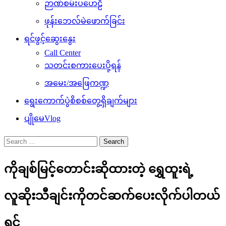
ဉာဏ်စမ်းပဟေဠိ
ဖုန်းဘေလ်မဲဖောက်ခြင်း
ရင်ဖွင့်ဆွေးနွေး
Call Center
သတင်းစကားပေးပို့ရန်
အမေး/အဖြေကဏ္ဍ
ရွေးကောက်ပွဲစိစစ်တွေ့ရှိချက်များ
ပျိုမေVlog
Search
for:
ကိုချစ်မြင့်တောင်းဆိုထားတဲ့ ရွှေထူးရဲ့
လူဆိုးသီချင်းကိုတင်ဆက်ပေးလိုက်ပါတယ်
ရှင်