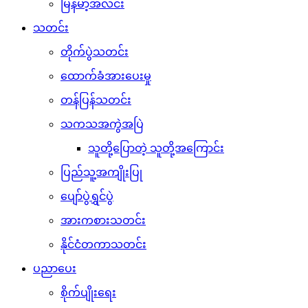
မြန်မာ့အလင်း
သတင်း
တိုက်ပွဲသတင်း
ထောက်ခံအားပေးမှု
တန်ပြန်သတင်း
သကသအကွဲအပြဲ
သူတို့ပြောတဲ့ သူတို့အကြောင်း
ပြည်သူ့အကျိုးပြု
ပျော်ပွဲရွှင်ပွဲ
အားကစားသတင်း
နိုင်ငံတကာသတင်း
ပညာပေး
စိုက်ပျိုးရေး