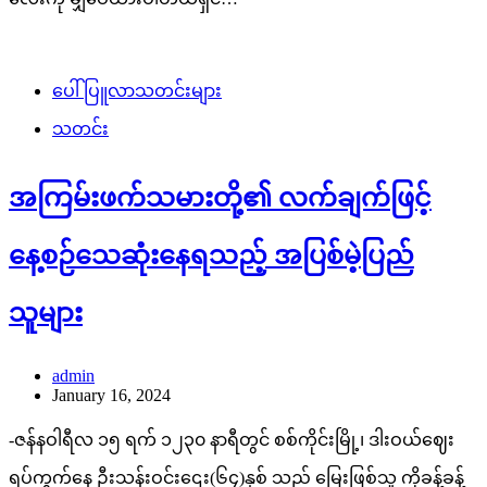
ပေါ်ပြူလာသတင်းများ
သတင်း
အကြမ်းဖက်သမားတို့၏ လက်ချက်ဖြင့်
နေ့စဉ်သေဆုံးနေရသည့် အပြစ်မဲ့ပြည်
သူများ
admin
January 16, 2024
-ဇန်နဝါရီလ ၁၅ ရက် ၁၂၃၀ နာရီတွင် စစ်ကိုင်းမြို့၊ ဒါးဝယ်ဈေး
ရပ်ကွက်နေ ဦးသန်းဝင်းဌေး(၆၄)နှစ် သည် မြေးဖြစ်သူ ကိုခန့်ခန့်