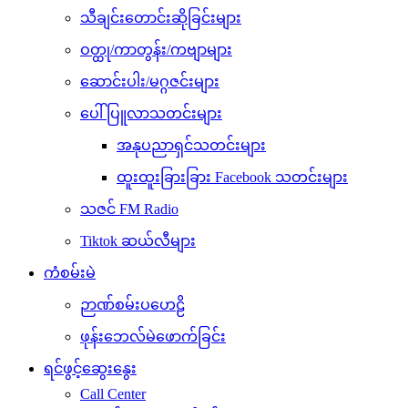
သီချင်းတောင်းဆိုခြင်းများ
ဝတ္ထု/ကာတွန်း/ကဗျာများ
ဆောင်းပါး/မဂ္ဂဇင်းများ
ပေါ်ပြူလာသတင်းများ
အနုပညာရှင်သတင်းများ
ထူးထူးခြားခြား Facebook သတင်းများ
သဇင် FM Radio
Tiktok ဆယ်လီများ
ကံစမ်းမဲ
ဉာဏ်စမ်းပဟေဠိ
ဖုန်းဘေလ်မဲဖောက်ခြင်း
ရင်ဖွင့်ဆွေးနွေး
Call Center