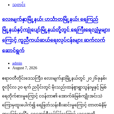
သတင်း
လေးမျက်နှာမြို့နယ်၊ ဟင်္သာတမြို့နယ်၊ ရေကြည်
မြို့နယ်နှင့်ကျုံပျော်မြို့နယ်တို့တွင် ရေကြီးရေလျှံမှုများ
ကြောင့် ကူညီကယ်ဆယ်ရေးလုပ်ငန်းများ ဆက်လက်
ဆောင်ရွက်
admin
August 7, 2026
ဧရာဝတီတိုင်းဒေသကြီး၊ လေးမျက်နှာမြို့နယ်တွင် ၂၀၂၆ခုနှစ်၊
ဇူလိုင်လ ၃၀ ရက် ညပိုင်းတွင် မိုးသည်းထန်စွာရွာသွန်းမှုနှင့် မြစ်
ရေတိုက်စားမှုကြောင့် ငဝန်တာ၏ အောက်ခံမြစ်ကျိုးအင်းသဲ
ကြောမှထူးပေါက်၍ ရေဖြတ်သန်းစီးဆင်းမှုကြောင့် တာတမံနိမ့်
ကျမှုဖြစ်ပွားပြီး ရေကျော်စီးဝင်ခြင်းကြောင့် ယနေ့အထိ