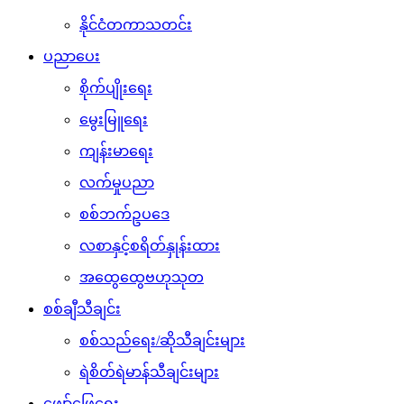
နိုင်ငံတကာသတင်း
ပညာပေး
စိုက်ပျိုးရေး
မွေးမြူရေး
ကျန်းမာရေး
လက်မှုပညာ
စစ်ဘက်ဥပဒေ
လစာနှင့်စရိတ်နှုန်းထား
အထွေထွေဗဟုသုတ
စစ်ချီသီချင်း
စစ်သည်ရေး/ဆိုသီချင်းများ
ရဲစိတ်ရဲမာန်သီချင်းများ
ဖျော်ဖြေရေး