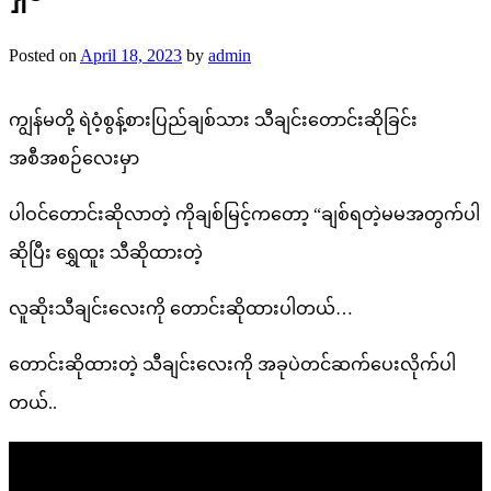
Posted on
April 18, 2023
by
admin
ကျွန်မတို့ ရဲဝံ့စွန့်စားပြည်ချစ်သား သီချင်းတောင်းဆိုခြင်း
အစီအစဉ်လေးမှာ
ပါဝင်တောင်းဆိုလာတဲ့ ကိုချစ်မြင့်ကတော့ “ချစ်ရတဲ့မမအတွက်ပါ
ဆိုပြီး ရွှေထူး သီဆိုထားတဲ့
လူဆိုးသီချင်းလေးကို တောင်းဆိုထားပါတယ်…
တောင်းဆိုထားတဲ့ သီချင်းလေးကို အခုပဲတင်ဆက်ပေးလိုက်ပါ
တယ်..