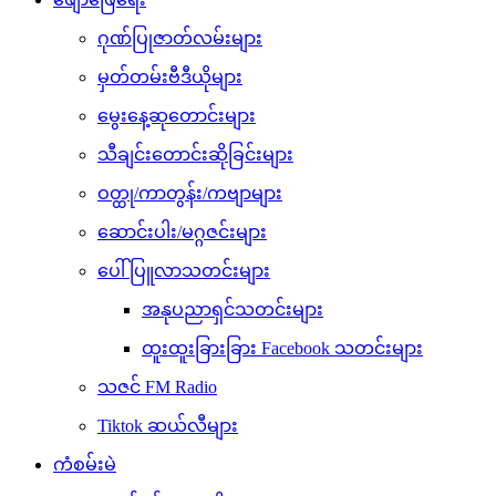
ဂုဏ်ပြုဇာတ်လမ်းများ
မှတ်တမ်းဗီဒီယိုများ
မွေးနေ့ဆုတောင်းများ
သီချင်းတောင်းဆိုခြင်းများ
ဝတ္ထု/ကာတွန်း/ကဗျာများ
ဆောင်းပါး/မဂ္ဂဇင်းများ
ပေါ်ပြူလာသတင်းများ
အနုပညာရှင်သတင်းများ
ထူးထူးခြားခြား Facebook သတင်းများ
သဇင် FM Radio
Tiktok ဆယ်လီများ
ကံစမ်းမဲ