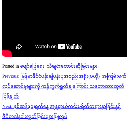
Posted in
ဖျော်ဖြေရေး
,
သီချင်းတောင်းဆိုခြင်းများ
Post
Previous:
မြန်မာနိုင်ငံပန်းချီပန်းပုအစည်းအရုံး(ဗဟို) အကြမ်းဖက်
navigation
လုပ်ဆောင်မှုများကို ကန့်ကွက်ရှုတ်ချကြောင်း သဘောထားထုတ်
ပြန်ချက်
Next:
နှစ်ဆန်း(၁)ရက်နေ့ အန္တရာယ်ကင်းပရိတ်တရားနာခြင်းနှင့်
ဇီဝိတဒါနငါးလွှတ်ခြင်းများပြုလုပ်