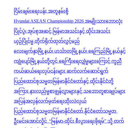
ငြိမ်းချမ်းရေးပန်း အတူနမ်းစို့
Hyundai ASEAN Championship 2026 အမျိုးသားဘောလုံး
ပြိုင်ပွဲ၊ အုပ်စုအဆင့် မြန်မာအသင်းနှင့် ထိုင်းအသင်း
ယှဉ်ပြိုင်မှု တိုက်ရိုက်ထုတ်လွှင့်မည်
လေးမျက်နှာမြို့နယ်၊ ဟင်္သာတမြို့နယ်၊ ရေကြည်မြို့နယ်နှင့်
ကျုံပျော်မြို့နယ်တို့တွင် ရေကြီးရေလျှံမှုများကြောင့် ကူညီ
ကယ်ဆယ်ရေးလုပ်ငန်းများ ဆက်လက်ဆောင်ရွက်
ပြည်ထောင်စုသမ္မတမြန်မာနိုင်ငံတော်နှင့် ထိုင်းနိုင်ငံတို့
အကြား နားလည်မှုစာချွန်လွှာများနှင့် သဘောတူစာချုပ်များ
အပြန်အလှန်လက်မှတ်ရေးထိုးလဲလှယ်
ပြည်ထောင်စုသမ္မတမြန်မာနိုင်ငံတော် နိုင်ငံတော်သမ္မတ
ဦးမင်းအောင်လှိုင် “မြန်မာ-ထိုင်း စီးပွားရေးဖိုရမ်” သို့ တက်