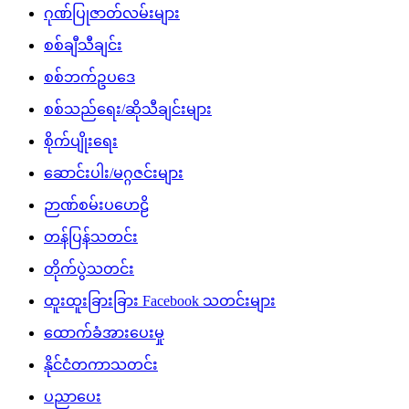
ဂုဏ်ပြုဇာတ်လမ်းများ
စစ်ချီသီချင်း
စစ်ဘက်ဥပဒေ
စစ်သည်ရေး/ဆိုသီချင်းများ
စိုက်ပျိုးရေး
ဆောင်းပါး/မဂ္ဂဇင်းများ
ဉာဏ်စမ်းပဟေဠိ
တန်ပြန်သတင်း
တိုက်ပွဲသတင်း
ထူးထူးခြားခြား Facebook သတင်းများ
ထောက်ခံအားပေးမှု
နိုင်ငံတကာသတင်း
ပညာပေး