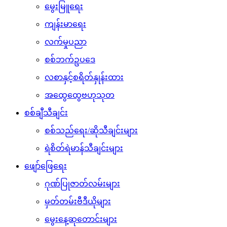
မွေးမြူရေး
ကျန်းမာရေး
လက်မှုပညာ
စစ်ဘက်ဥပဒေ
လစာနှင့်စရိတ်နှုန်းထား
အထွေထွေဗဟုသုတ
စစ်ချီသီချင်း
စစ်သည်ရေး/ဆိုသီချင်းများ
ရဲစိတ်ရဲမာန်သီချင်းများ
ဖျော်ဖြေရေး
ဂုဏ်ပြုဇာတ်လမ်းများ
မှတ်တမ်းဗီဒီယိုများ
မွေးနေ့ဆုတောင်းများ