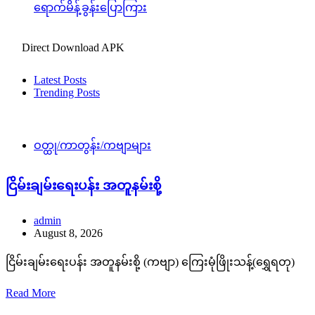
ရောက်မိန့်ခွန်းပြောကြား
Direct Download APK
Latest Posts
Trending Posts
ဝတ္ထု/ကာတွန်း/ကဗျာများ
ငြိမ်းချမ်းရေးပန်း အတူနမ်းစို့
admin
August 8, 2026
ငြိမ်းချမ်းရေးပန်း အတူနမ်းစို့ (ကဗျာ) ကြေးမုံဖြိုးသန့်(ရွှေရတု)
Read More