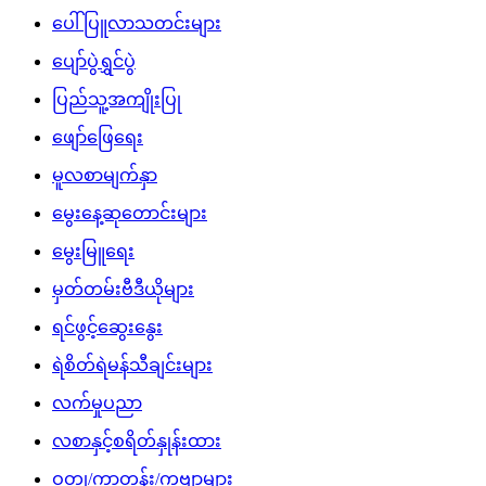
ပေါ်ပြူလာသတင်းများ
ပျော်ပွဲရွှင်ပွဲ
ပြည်သူ့အကျိုးပြု
ဖျော်ဖြေရေး
မူလစာမျက်နှာ
မွေးနေ့ဆုတောင်းများ
မွေးမြူရေး
မှတ်တမ်းဗီဒီယိုများ
ရင်ဖွင့်ဆွေးနွေး
ရဲစိတ်ရဲမန်သီချင်းများ
လက်မှုပညာ
လစာနှင့်စရိတ်နှုန်းထား
ဝတ္ထု/ကာတွန်း/ကဗျာများ