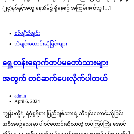
(၂၄)နှစ်နှင့်အတူ နေအိမ်၌ ရှိနေစဉ် အကြမ်းဖက်သူ […]
စစ်ချီသီချင်း
သီချင်းတောင်းဆိုခြင်းများ
ရှေ့တန်းရောက်တပ်မတော်သားများ
အတွက် တင်ဆက်ပေးလိုက်ပါတယ်
admin
April 6, 2024
ကျွန်မတို့ရဲ့ ရဲဝံ့စွန့်စား ပြည်ချစ်သားရဲ့ သီချင်းတောင်းဆိုခြင်း
အစီအစဉ်လေးမှာ ပါဝင်တောင်းဆိုလာတဲ့ တပ်ကြပ်ကြီး အောင်