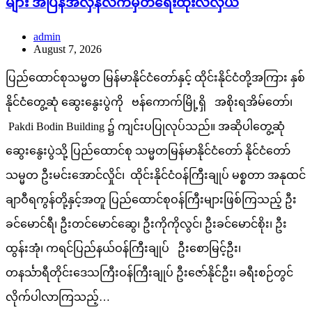
များ အပြန်အလှန်လက်မှတ်ရေးထိုးလဲလှယ်
admin
August 7, 2026
ပြည်ထောင်စုသမ္မတ မြန်မာနိုင်ငံတော်နှင့် ထိုင်းနိုင်ငံတို့အကြား နှစ်
နိုင်ငံတွေ့ဆုံ ဆွေးနွေးပွဲကို ဗန်ကောက်မြို့ရှိ အစိုးရအိမ်တော်၊
Pakdi Bodin Building ၌ ကျင်းပပြုလုပ်သည်။ အဆိုပါတွေ့ဆုံ
ဆွေးနွေးပွဲသို့ ပြည်ထောင်စု သမ္မတမြန်မာနိုင်ငံတော် နိုင်ငံတော်
သမ္မတ ဦးမင်းအောင်လှိုင်၊ ထိုင်းနိုင်ငံဝန်ကြီးချုပ် မစ္စတာ အနုထင်
ချာဝီရကွန်တို့နှင့်အတူ ပြည်ထောင်စုဝန်ကြီးများဖြစ်ကြသည့် ဦး
ခင်မောင်ရီ၊ ဦးတင်မောင်ဆွေ၊ ဦးကိုကိုလွင်၊ ဦးခင်မောင်စိုး၊ ဦး
ထွန်းအုံ၊ ကရင်ပြည်နယ်ဝန်ကြီးချုပ် ဦးစောမြင့်ဦး၊
တနင်္သာရီတိုင်းဒေသကြီးဝန်ကြီးချုပ် ဦးဇော်နိုင်ဦး၊ ခရီးစဉ်တွင်
လိုက်ပါလာကြသည့်…