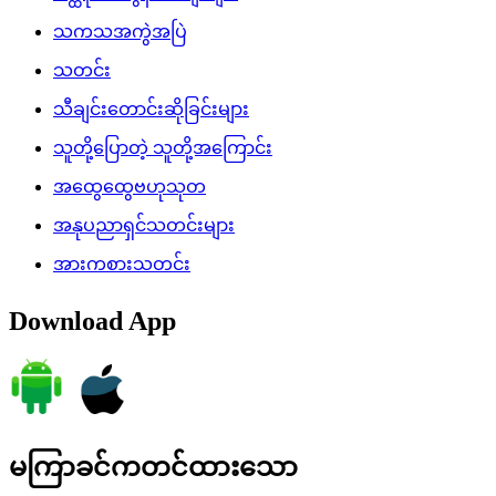
သကသအကွဲအပြဲ
သတင်း
သီချင်းတောင်းဆိုခြင်းများ
သူတို့ပြောတဲ့ သူတို့အကြောင်း
အထွေထွေဗဟုသုတ
အနုပညာရှင်သတင်းများ
အားကစားသတင်း
Download App
မကြာခင်ကတင်ထားသော