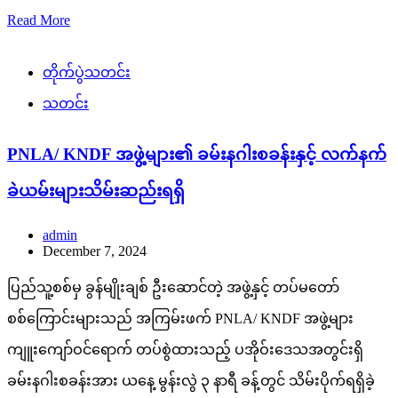
Read More
တိုက်ပွဲသတင်း
သတင်း
PNLA/ KNDF အဖွဲ့များ၏ ခမ်းနဂါးစခန်းနှင့် လက်နက်
ခဲယမ်းများသိမ်းဆည်းရရှိ
admin
December 7, 2024
ပြည်သူ့စစ်မှ ခွန်မျိုးချစ် ဦးဆောင်တဲ့ အဖွဲ့နှင့် တပ်မတော်
စစ်ကြောင်းများသည် အကြမ်းဖက် PNLA/ KNDF အဖွဲ့များ
ကျူးကျော်ဝင်ရောက် တပ်စွဲထားသည့် ပအိုဝ်းဒေသအတွင်းရှိ
ခမ်းနဂါးစခန်းအား ယနေ့ မွန်းလွဲ ၃ နာရီ ခန့်တွင် သိမ်းပိုက်ရရှိခဲ့