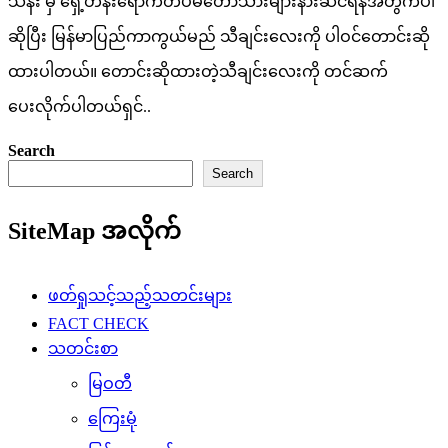
သိန်း မှ ရှေ့တန်းရောက်တပ်မတော်သားများနားဆင်ရန်အတွက်ပါ
ဆိုပြီး မြန်မာပြည်ကာကွယ်မည် သီချင်းလေးကို ပါဝင်တောင်းဆို
ထားပါတယ်။ တောင်းဆိုထားတဲ့သီချင်းလေးကို တင်ဆက်
ပေးလိုက်ပါတယ်ရှင်..
Search
Search
SiteMap အလိုက်
ဖတ်ရှုသင့်သည့်သတင်းများ
FACT CHECK
သတင်းစာ
မြဝတီ
ကြေးမုံ