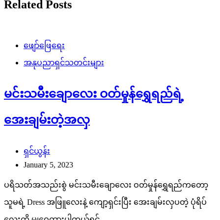
Related Posts
ဖျော်ဖြေရေး
အနုပညာရှင်သတင်းများ
မင်းသမီးချောလေး ဝတ်မှုန်ရွှေရည်ရဲ့
အေးချမ်းတဲ့အလှ
ရှင်ယွန်း
January 5, 2023
ပရိသတ်အသည်းစွဲ မင်းသမီးချောလေး ဝတ်မှုန်‌ရွှေရည်ကတော့
သူမရဲ့ Dress အဖြူလေးနဲ့ ကျော့ရှင်းပြီး အေးချမ်းလှပတဲ့ ပုံရိပ်
လေးကို မျှဝေထားပါတယ်ရှင်…