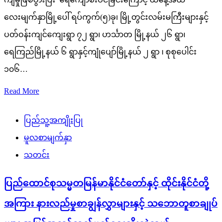
လေးမျက်နှာမြို့ပေါ် ရပ်ကွက်(၅)ခု၊ မြို့တွင်းလမ်းမကြီးများနှင့်
ပတ်ဝန်းကျင်ကျေးရွာ ၇၂ ရွာ၊ ဟင်္သာတ မြို့နယ် ၂၆ ရွာ၊
ရေကြည်မြို့နယ် ၆ ရွာနှင့်ကျုံပျော်မြို့နယ် ၂ ရွာ ၊ စုစုပေါင်း
၁၀၆…
Read More
ပြည်သူ့အကျိုးပြု
မူလစာမျက်နှာ
သတင်း
ပြည်ထောင်စုသမ္မတမြန်မာနိုင်ငံတော်နှင့် ထိုင်းနိုင်ငံတို့
အကြား နားလည်မှုစာချွန်လွှာများနှင့် သဘောတူစာချုပ်