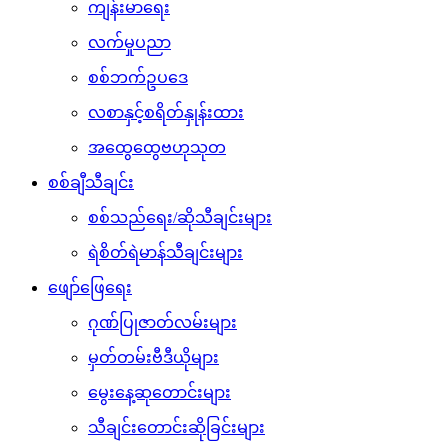
ကျန်းမာရေး
လက်မှုပညာ
စစ်ဘက်ဥပဒေ
လစာနှင့်စရိတ်နှုန်းထား
အထွေထွေဗဟုသုတ
စစ်ချီသီချင်း
စစ်သည်ရေး/ဆိုသီချင်းများ
ရဲစိတ်ရဲမာန်သီချင်းများ
ဖျော်ဖြေရေး
ဂုဏ်ပြုဇာတ်လမ်းများ
မှတ်တမ်းဗီဒီယိုများ
မွေးနေ့ဆုတောင်းများ
သီချင်းတောင်းဆိုခြင်းများ