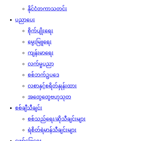
နိုင်ငံတကာသတင်း
ပညာပေး
စိုက်ပျိုးရေး
မွေးမြူရေး
ကျန်းမာရေး
လက်မှုပညာ
စစ်ဘက်ဥပဒေ
လစာနှင့်စရိတ်နှုန်းထား
အထွေထွေဗဟုသုတ
စစ်ချီသီချင်း
စစ်သည်ရေး/ဆိုသီချင်းများ
ရဲစိတ်ရဲမာန်သီချင်းများ
ဖျော်ဖြေရေး