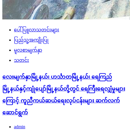
ပေါ်ပြူလာသတင်းများ
ပြည်သူ့အကျိုးပြု
မူလစာမျက်နှာ
သတင်း
လေးမျက်နှာမြို့နယ်၊ ဟင်္သာတမြို့နယ်၊ ရေကြည်
မြို့နယ်နှင့်ကျုံပျော်မြို့နယ်တို့တွင် ရေကြီးရေလျှံမှုများ
ကြောင့် ကူညီကယ်ဆယ်ရေးလုပ်ငန်းများ ဆက်လက်
ဆောင်ရွက်
admin