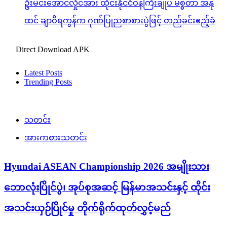
ဦးမင်းအောင်လှိုင်အား ထိုင်းနိုင်ငံဝန်ကြီးချုပ် မစ္စတာ အနု
ထင် ချာဝီရကွန်က ဂုဏ်ပြုညစာစားပွဲဖြင့် တည်ခင်းဧည့်ခံ
Direct Download APK
Latest Posts
Trending Posts
သတင်း
အားကစားသတင်း
Hyundai ASEAN Championship 2026 အမျိုးသား
ဘောလုံးပြိုင်ပွဲ၊ အုပ်စုအဆင့် မြန်မာအသင်းနှင့် ထိုင်း
အသင်းယှဉ်ပြိုင်မှု တိုက်ရိုက်ထုတ်လွှင့်မည်