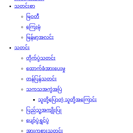
သတင်းစာ
မြဝတီ
ကြေးမုံ
မြန်မာ့အလင်း
သတင်း
တိုက်ပွဲသတင်း
ထောက်ခံအားပေးမှု
တန်ပြန်သတင်း
သကသအကွဲအပြဲ
သူတို့ပြောတဲ့ သူတို့အကြောင်း
ပြည်သူ့အကျိုးပြု
ပျော်ပွဲရွှင်ပွဲ
အားကစားသတင်း