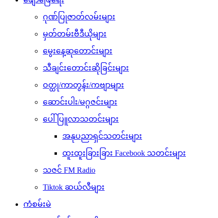
ဂုဏ်ပြုဇာတ်လမ်းများ
မှတ်တမ်းဗီဒီယိုများ
မွေးနေ့ဆုတောင်းများ
သီချင်းတောင်းဆိုခြင်းများ
ဝတ္ထု/ကာတွန်း/ကဗျာများ
ဆောင်းပါး/မဂ္ဂဇင်းများ
ပေါ်ပြူလာသတင်းများ
အနုပညာရှင်သတင်းများ
ထူးထူးခြားခြား Facebook သတင်းများ
သဇင် FM Radio
Tiktok ဆယ်လီများ
ကံစမ်းမဲ