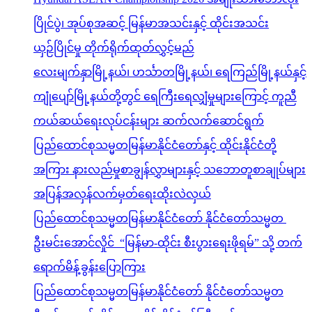
ပြိုင်ပွဲ၊ အုပ်စုအဆင့် မြန်မာအသင်းနှင့် ထိုင်းအသင်း
ယှဉ်ပြိုင်မှု တိုက်ရိုက်ထုတ်လွှင့်မည်
လေးမျက်နှာမြို့နယ်၊ ဟင်္သာတမြို့နယ်၊ ရေကြည်မြို့နယ်နှင့်
ကျုံပျော်မြို့နယ်တို့တွင် ရေကြီးရေလျှံမှုများကြောင့် ကူညီ
ကယ်ဆယ်ရေးလုပ်ငန်းများ ဆက်လက်ဆောင်ရွက်
ပြည်ထောင်စုသမ္မတမြန်မာနိုင်ငံတော်နှင့် ထိုင်းနိုင်ငံတို့
အကြား နားလည်မှုစာချွန်လွှာများနှင့် သဘောတူစာချုပ်များ
အပြန်အလှန်လက်မှတ်ရေးထိုးလဲလှယ်
ပြည်ထောင်စုသမ္မတမြန်မာနိုင်ငံတော် နိုင်ငံတော်သမ္မတ
ဦးမင်းအောင်လှိုင် “မြန်မာ-ထိုင်း စီးပွားရေးဖိုရမ်” သို့ တက်
ရောက်မိန့်ခွန်းပြောကြား
ပြည်ထောင်စုသမ္မတမြန်မာနိုင်ငံတော် နိုင်ငံတော်သမ္မတ