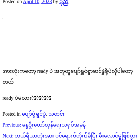
Posted on
April 10, 2023
by
ပုည
အားလုံးကတော့ ready ပဲ အတူတူပျော်ရွှင်စွာဆင်နွှဲဖို့ပဲလိုပါတော့
တယ်
ready ပဲမလား🥰🥰🥰🥰
Posted in
ပျော်ပွဲရွှင်ပွဲ
,
သတင်း
Post
Previous:
နွေဦးတော်လှန်ရေးသရုပ်အမှန်
navigation
Next:
ဘယ်ရီယာတုံးအား ဝင်ရောက်တိုက်မိပြီး မီးလောင်မှုဖြစ်ပွား