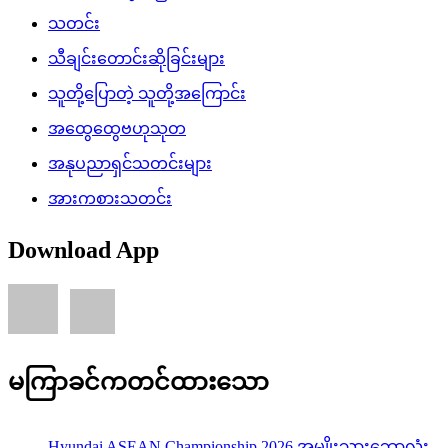
သတင်း
သီချင်းတောင်းဆိုခြင်းများ
သူတို့ပြောတဲ့ သူတို့အကြောင်း
အထွေထွေဗဟုသုတ
အနုပညာရှင်သတင်းများ
အားကစားသတင်း
Download App
မကြာခင်ကတင်ထားသော
Hyundai ASEAN Championship 2026 အမျိုးသားဘောလုံး