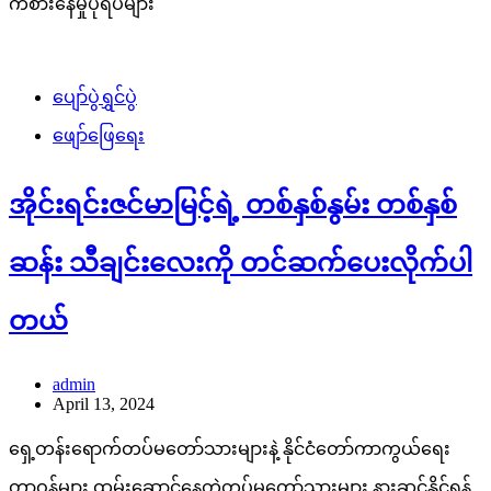
ကစားနေမှုပုံရိပ်များ
ပျော်ပွဲရွှင်ပွဲ
ဖျော်ဖြေရေး
အိုင်းရင်းဇင်မာမြင့်ရဲ့ တစ်နှစ်နွမ်း တစ်နှစ်
ဆန်း သီချင်းလေးကို တင်ဆက်ပေးလိုက်ပါ
တယ်
admin
April 13, 2024
ရှေ့တန်းရောက်တပ်မတော်သားများနဲ့ နိုင်ငံတော်ကာကွယ်ရေး
တာဝန်များ ထမ်းဆောင်နေတဲ့တပ်မတော်သားများ နားဆင်နိုင်ရန်