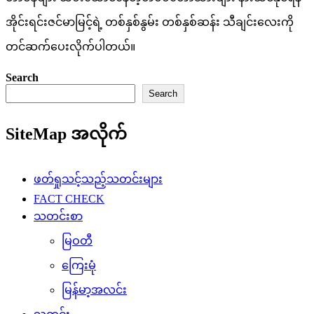
အိုင်းရင်းဇင်မာမြင့်ရဲ့ တစ်နှစ်နွမ်း တစ်နှစ်ဆန်း သီချင်းလေးကို
တင်ဆက်ပေးလိုက်ပါတယ်။
Search
Search
SiteMap အလိုက်
ဖတ်ရှုသင့်သည့်သတင်းများ
FACT CHECK
သတင်းစာ
မြဝတီ
ကြေးမုံ
မြန်မာ့အလင်း