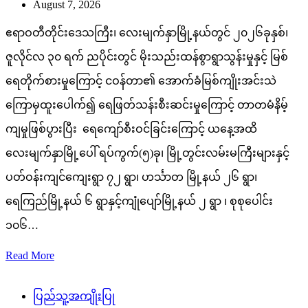
August 7, 2026
ဧရာဝတီတိုင်းဒေသကြီး၊ လေးမျက်နှာမြို့နယ်တွင် ၂၀၂၆ခုနှစ်၊
ဇူလိုင်လ ၃၀ ရက် ညပိုင်းတွင် မိုးသည်းထန်စွာရွာသွန်းမှုနှင့် မြစ်
ရေတိုက်စားမှုကြောင့် ငဝန်တာ၏ အောက်ခံမြစ်ကျိုးအင်းသဲ
ကြောမှထူးပေါက်၍ ရေဖြတ်သန်းစီးဆင်းမှုကြောင့် တာတမံနိမ့်
ကျမှုဖြစ်ပွားပြီး ရေကျော်စီးဝင်ခြင်းကြောင့် ယနေ့အထိ
လေးမျက်နှာမြို့ပေါ် ရပ်ကွက်(၅)ခု၊ မြို့တွင်းလမ်းမကြီးများနှင့်
ပတ်ဝန်းကျင်ကျေးရွာ ၇၂ ရွာ၊ ဟင်္သာတ မြို့နယ် ၂၆ ရွာ၊
ရေကြည်မြို့နယ် ၆ ရွာနှင့်ကျုံပျော်မြို့နယ် ၂ ရွာ ၊ စုစုပေါင်း
၁၀၆…
Read More
ပြည်သူ့အကျိုးပြု