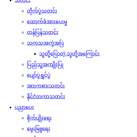
သတင်း
တိုက်ပွဲသတင်း
ထောက်ခံအားပေးမှု
တန်ပြန်သတင်း
သကသအကွဲအပြဲ
သူတို့ပြောတဲ့ သူတို့အကြောင်း
ပြည်သူ့အကျိုးပြု
ပျော်ပွဲရွှင်ပွဲ
အားကစားသတင်း
နိုင်ငံတကာသတင်း
ပညာပေး
စိုက်ပျိုးရေး
မွေးမြူရေး