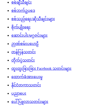
စစ်ချီသီချင်း
စစ်ဘက်ဥပဒေ
စစ်သည်ရေး/ဆိုသီချင်းများ
စိုက်ပျိုးရေး
ဆောင်းပါး/မဂ္ဂဇင်းများ
ဉာဏ်စမ်းပဟေဠိ
တန်ပြန်သတင်း
တိုက်ပွဲသတင်း
ထူးထူးခြားခြား Facebook သတင်းများ
ထောက်ခံအားပေးမှု
နိုင်ငံတကာသတင်း
ပညာပေး
ပေါ်ပြူလာသတင်းများ