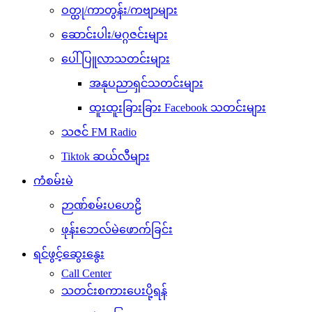
ဝတ္ထု/ကာတွန်း/ကဗျာများ
ဆောင်းပါး/မဂ္ဂဇင်းများ
ပေါ်ပြူလာသတင်းများ
အနုပညာရှင်သတင်းများ
ထူးထူးခြားခြား Facebook သတင်းများ
သဇင် FM Radio
Tiktok ဆယ်လီများ
ကံစမ်းမဲ
ဉာဏ်စမ်းပဟေဠိ
ဖုန်းဘေလ်မဲဖောက်ခြင်း
ရင်ဖွင့်ဆွေးနွေး
Call Center
သတင်းစကားပေးပို့ရန်