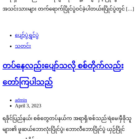
အသင်းသားများ တက်ရောက်ပြိုင်ပွဲဝင်ခဲ့ပါတယ်။ပြိုင်ပွဲတွင် […]
ပျော်ပွဲရွှင်ပွဲ
သတင်း
တပ်နေလည်းပျော်သလို စစ်တိုက်လည်း
တော်ကြပါသည်
admin
April 3, 2023
ရခိုင်ပြည်နယ်၊ စစ်တွေတပ်နယ်က အရာရှိ/စစ်သည်/ရဲမေ/မှီခိုသူ
များ၏ ဖူဆယ်ဘောလုံးပြိုင်ပွဲ၊ ဘောလီဘောပြိုင်ပွဲ ယှဉ်ပြိုင်