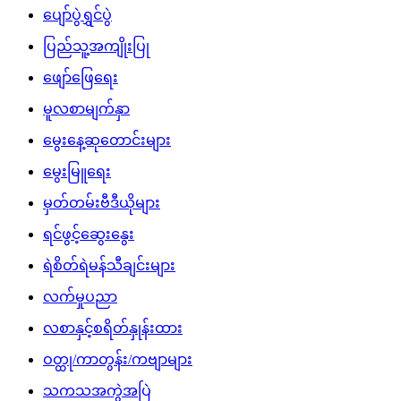
ပျော်ပွဲရွှင်ပွဲ
ပြည်သူ့အကျိုးပြု
ဖျော်ဖြေရေး
မူလစာမျက်နှာ
မွေးနေ့ဆုတောင်းများ
မွေးမြူရေး
မှတ်တမ်းဗီဒီယိုများ
ရင်ဖွင့်ဆွေးနွေး
ရဲစိတ်ရဲမန်သီချင်းများ
လက်မှုပညာ
လစာနှင့်စရိတ်နှုန်းထား
ဝတ္ထု/ကာတွန်း/ကဗျာများ
သကသအကွဲအပြဲ