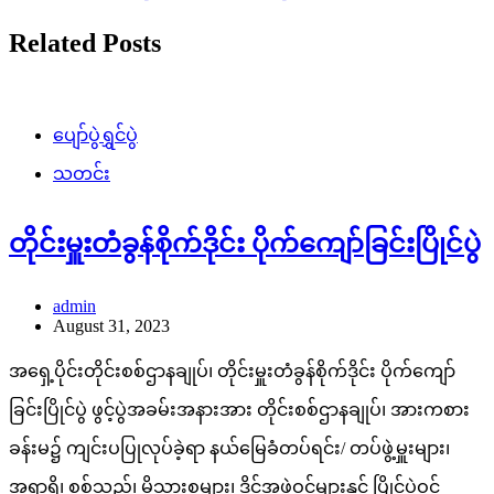
Related Posts
ပျော်ပွဲရွှင်ပွဲ
သတင်း
တိုင်းမှူးတံခွန်စိုက်ဒိုင်း ပိုက်ကျော်ခြင်းပြိုင်ပွဲ
admin
August 31, 2023
အရှေ့ပိုင်းတိုင်းစစ်ဌာနချုပ်၊ တိုင်းမှူးတံခွန်စိုက်ဒိုင်း ပိုက်ကျော်
ခြင်းပြိုင်ပွဲ ဖွင့်ပွဲအခမ်းအနားအား တိုင်းစစ်ဌာနချုပ်၊ အားကစား
ခန်းမ၌ ကျင်းပပြုလုပ်ခဲ့ရာ နယ်မြေခံတပ်ရင်း/ တပ်ဖွဲ့မှူးများ၊
အရာရှိ၊ စစ်သည်၊ မိသားစုများ၊ ဒိုင်အဖွဲ့ဝင်များနှင့် ပြိုင်ပွဲဝင်