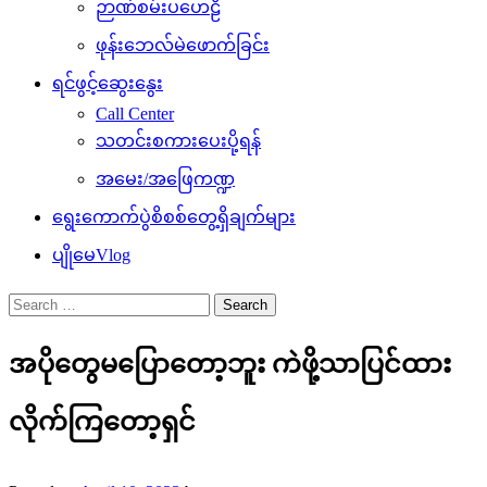
ဉာဏ်စမ်းပဟေဠိ
ဖုန်းဘေလ်မဲဖောက်ခြင်း
ရင်ဖွင့်ဆွေးနွေး
Call Center
သတင်းစကားပေးပို့ရန်
အမေး/အဖြေကဏ္ဍ
ရွေးကောက်ပွဲစိစစ်တွေ့ရှိချက်များ
ပျိုမေVlog
Search
for:
အပိုတွေမပြောတော့ဘူး ကဲဖို့သာပြင်ထား
လိုက်ကြတော့ရှင်