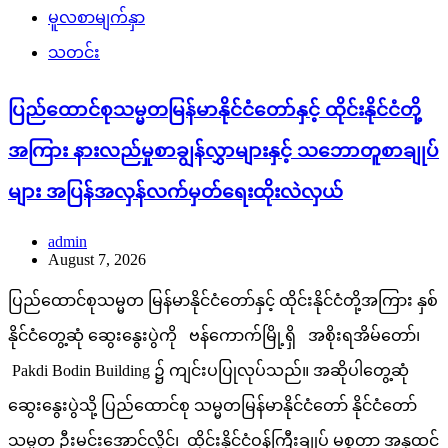
မူလစာမျက်နှာ
သတင်း
ပြည်ထောင်စုသမ္မတမြန်မာနိုင်ငံတော်နှင့် ထိုင်းနိုင်ငံတို့
အကြား နားလည်မှုစာချွန်လွှာများနှင့် သဘောတူစာချုပ်
များ အပြန်အလှန်လက်မှတ်ရေးထိုးလဲလှယ်
admin
August 7, 2026
ပြည်ထောင်စုသမ္မတ မြန်မာနိုင်ငံတော်နှင့် ထိုင်းနိုင်ငံတို့အကြား နှစ်
နိုင်ငံတွေ့ဆုံ ဆွေးနွေးပွဲကို ဗန်ကောက်မြို့ရှိ အစိုးရအိမ်တော်၊
Pakdi Bodin Building ၌ ကျင်းပပြုလုပ်သည်။ အဆိုပါတွေ့ဆုံ
ဆွေးနွေးပွဲသို့ ပြည်ထောင်စု သမ္မတမြန်မာနိုင်ငံတော် နိုင်ငံတော်
သမ္မတ ဦးမင်းအောင်လှိုင်၊ ထိုင်းနိုင်ငံဝန်ကြီးချုပ် မစ္စတာ အနုထင်