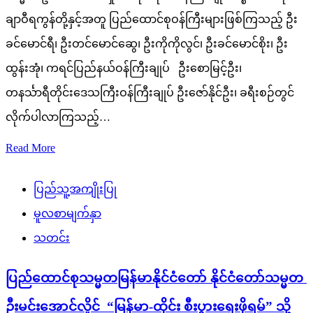
ချာဝီရကွန်တို့နှင့်အတူ ပြည်ထောင်စုဝန်ကြီးများဖြစ်ကြသည့် ဦး
ခင်မောင်ရီ၊ ဦးတင်မောင်ဆွေ၊ ဦးကိုကိုလွင်၊ ဦးခင်မောင်စိုး၊ ဦး
ထွန်းအုံ၊ ကရင်ပြည်နယ်ဝန်ကြီးချုပ် ဦးစောမြင့်ဦး၊
တနင်္သာရီတိုင်းဒေသကြီးဝန်ကြီးချုပ် ဦးဇော်နိုင်ဦး၊ ခရီးစဉ်တွင်
လိုက်ပါလာကြသည့်…
Read More
ပြည်သူ့အကျိုးပြု
မူလစာမျက်နှာ
သတင်း
ပြည်ထောင်စုသမ္မတမြန်မာနိုင်ငံတော် နိုင်ငံတော်သမ္မတ
ဦးမင်းအောင်လှိုင် “မြန်မာ-ထိုင်း စီးပွားရေးဖိုရမ်” သို့