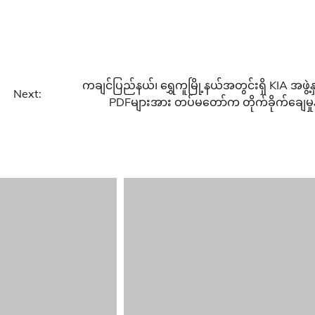
ကချင်ပြည်နယ်၊ ရွှေကူမြို့နယ်အတွင်းရှိ KIA အဖွဲ့နှင
Next:
PDFများအား တပ်မတော်က တိုက်ခိုက်ချေမှုန