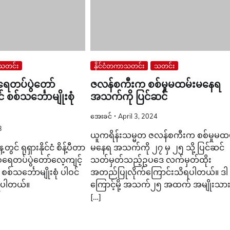
သတင်း
နိုင်ငံတကာသတင်း
သတင်း
ရေတပ်ပွဲတော်
ဇလန်စကီးက စစ်မှုမထမ်းမနေရ
 စစ်သင်္ဘောမျိုးစုံ
အသက်ကို ပြင်ဆင်
အေးခင်
April 3, 2024
3
ယူကရိန်းသမ္မတ ဇလန်စကီးက စစ်မှုမထမ
င် ရုရှားနိုင်ငံ စိန့်ပီတာ
မနေရ အသက်ကို ၂၇ မှ ၂၅ သို့ ပြင်ဆင်
်ရေတပ်ပွဲတော်လေ့ကျင့်
သတ်မှတ်သည့်ဥပဒေ လက်မှတ်ထိုး
စစ်သင်္ဘောမျိုးစုံ ပါဝင်
အတည်ပြုလိုက်ကြောင်းသိရပါတယ်။ ဒါ
ရပါတယ်။
ကြောင့်မို့ အသက်၂၅ အထက် အမျိုးသား
[…]