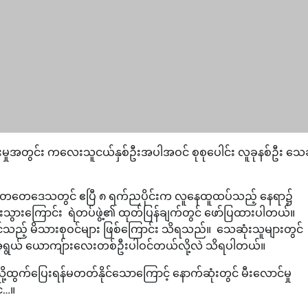
ျွမ်းမှုအတွင်း ကလေးသူငယ်နှစ်ဦးအပါအဝင် စုစုပေါင်း လူခုနစ်ဦး သေဆ
ိ တေတေဒေသတွင် ဧပြီ ၈ ရက်ညပိုင်းက လူနေထူထပ်သည့် နေရာ၌
ျက်စီးသွားကြောင်း ရဲတပ်ဖွဲ့၏ ထုတ်ပြန်ချက်တွင် ဖော်ပြထားပါတယ်။
င်သည့် မိသားစုဝင်များ ဖြစ်ကြောင်း သိရသည်။ သေဆုံးသူများတွင်
်အရွယ် ယောကျ်ားလေးတစ်ဦးပါဝင်တယ်လို့လဲ သိရပါတယ်။
သို့ထွက်ပြေးရန်မတတ်နိုင်သောကြောင့် နောက်ဆုံးတွင် မီးလောင်မှု
်…။