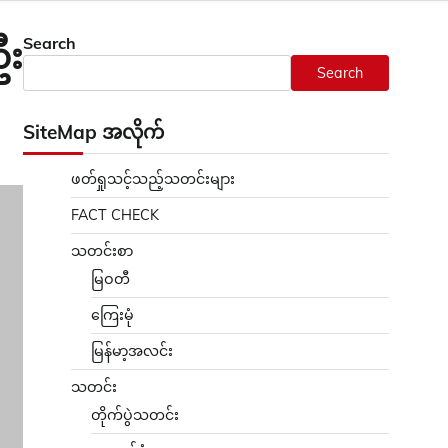
Search
ဦး
Search
SiteMap အလိုက်
ဖတ်ရှုသင့်သည့်သတင်းများ
FACT CHECK
သတင်းစာ
မြဝတီ
ကြေးမုံ
မြန်မာ့အလင်း
သတင်း
တိုက်ပွဲသတင်း