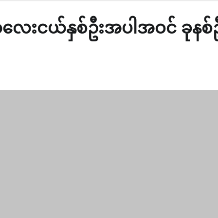
း ကလေးငယ်နှစ်ဦးအပါအဝင် ခုနစ်