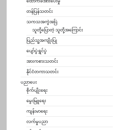
ထောက်ခံအားပေးမှု
တန်ပြန်သတင်း
သကသအကွဲအပြဲ
သူတို့ပြောတဲ့ သူတို့အကြောင်း
ပြည်သူ့အကျိုးပြု
ပျော်ပွဲရွှင်ပွဲ
အားကစားသတင်း
နိုင်ငံတကာသတင်း
ပညာပေး
စိုက်ပျိုးရေး
မွေးမြူရေး
ကျန်းမာရေး
လက်မှုပညာ