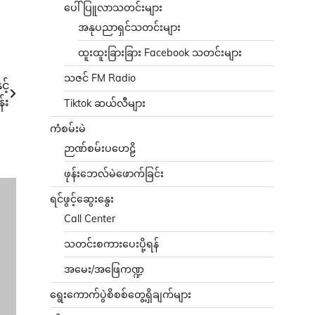
ပေါ်ပြူလာသတင်းများ
အနုပညာရှင်သတင်းများ
ထူးထူးခြားခြား Facebook သတင်းများ
သဇင် FM Radio
့်
်း
Tiktok ဆယ်လီများ
ကံစမ်းမဲ
ဉာဏ်စမ်းပဟေဠိ
ဖုန်းဘေလ်မဲဖောက်ခြင်း
ရင်ဖွင့်ဆွေးနွေး
Call Center
သတင်းစကားပေးပို့ရန်
အမေး/အဖြေကဏ္ဍ
ရွေးကောက်ပွဲစိစစ်တွေ့ရှိချက်များ