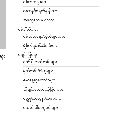
စစ်ဘက်ဥပဒေ
လစာနှင့်စရိတ်နှုန်းထား
အထွေထွေဗဟုသုတ
စစ်ချီသီချင်း
စစ်သည်ရေး/ဆိုသီချင်းများ
ရဲစိတ်ရဲမာန်သီချင်းများ
ဖျော်ဖြေရေး
ုံး
ဂုဏ်ပြုဇာတ်လမ်းများ
မှတ်တမ်းဗီဒီယိုများ
မွေးနေ့ဆုတောင်းများ
သီချင်းတောင်းဆိုခြင်းများ
ဝတ္ထု/ကာတွန်း/ကဗျာများ
ဆောင်းပါး/မဂ္ဂဇင်းများ