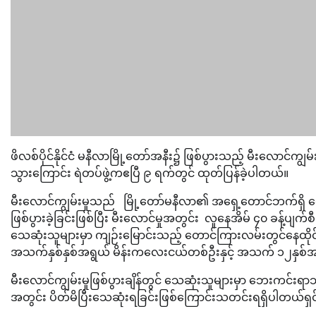
ဖိလစ်ပိုင်နိုင်ငံ မနီလာမြို့တော်အနီး၌ ဖြစ်ပွားသည့် မီးလောင်က
သွားကြောင်း ရဲတပ်ဖွဲ့ကဧပြီ ၉ ရက်တွင် ထုတ်ပြန်ခဲ့ပါတယ်။
မီးလောင်ကျွမ်းမှုသည် မြို့တော်မနီလာ၏ အရှေ့တောင်ဘက်ရှ
ဖြစ်ပွားခဲ့ခြင်းဖြစ်ပြီး မီးလောင်မှုအတွင်း လူနေအိမ် ၄၀ ခန့်ပ
သေဆုံးသူများမှာ ကျဉ်းမြောင်းသည့် တောင်ကြားလမ်းတွင်နေထို
အသက်နှစ်နှစ်အရွယ် မိန်းကလေးငယ်တစ်ဦးနှင့် အသက် ၁၂နှစ
မီးလောင်ကျွမ်းမှုဖြစ်ပွားချိန်တွင် သေဆုံးသူများမှာ ဘေးကင်းရာ
အတွင်း ပိတ်မိပြီးသေဆုံးရခြင်းဖြစ်ကြောင်းသတင်းရရှိပါတယ်ရှင