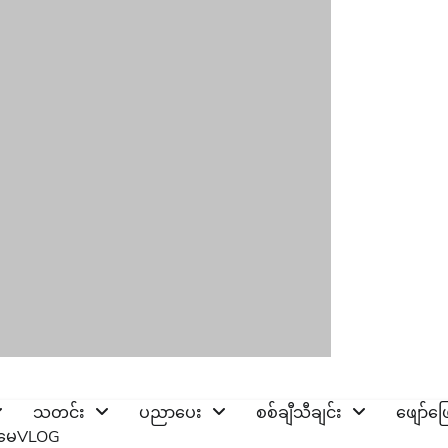
သတင်း
ပညာပေး
စစ်ချီသီချင်း
ဖျော်ဖ
ိုမေVLOG