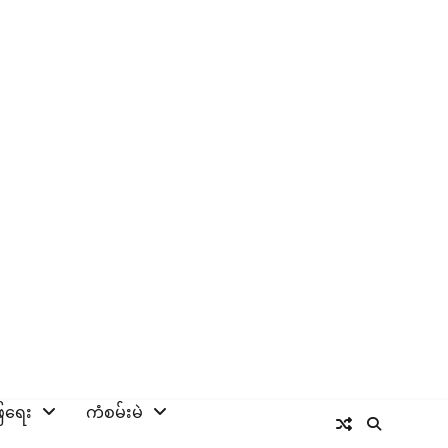
ြေရေး
ကံစမ်းမဲ