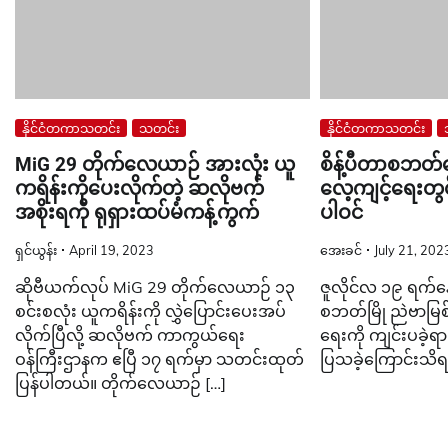
နိုင်ငံတကာသတင်း
သတင်း
နိုင်ငံတကာသတင်း
MiG 29 တိုက်လေယာဉ် အားလုံး ယူ
စိန့်ပီတာစဘတ်
ကရိန်းကိုပေးလိုက်တဲ့ ဆလိုဗက်
လေ့ကျင့်ရေးတွင်
အစိုးရကို ရုရှားထပ်မံကန့်ကွက်
ပါဝင်
ရှင်ယွန်း
April 19, 2023
အေးခင်
July 21, 202
ဆိုဗီယက်လုပ် MiG 29 တိုက်လေယာဉ် ၁၃
ဇူလိုင်လ ၁၉ ရက်နေ့တွ
စင်းစလုံး ယူကရိန်းကို လွှဲပြောင်းပေးအပ်
စဘတ်မြို ညဲဗာမြစ
လိုက်ပြီလို့ ဆလိုဗက် ကာကွယ်ရေး
ရေးကို ကျင်းပခဲ့ရာ 
ဝန်ကြီးဌာနက ဧပြီ ၁၇ ရက်မှာ သတင်းထုတ်
ပြသခဲ့ကြောင်းသိ
ပြန်ပါတယ်။ တိုက်လေယာဉ် […]