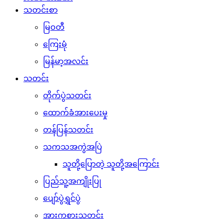
သတင်းစာ
မြဝတီ
ကြေးမုံ
မြန်မာ့အလင်း
သတင်း
တိုက်ပွဲသတင်း
ထောက်ခံအားပေးမှု
တန်ပြန်သတင်း
သကသအကွဲအပြဲ
သူတို့ပြောတဲ့ သူတို့အကြောင်း
ပြည်သူ့အကျိုးပြု
ပျော်ပွဲရွှင်ပွဲ
အားကစားသတင်း