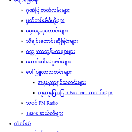
ဂုဏ်ပြုဇာတ်လမ်းများ
မှတ်တမ်းဗီဒီယိုများ
မွေးနေ့ဆုတောင်းများ
သီချင်းတောင်းဆိုခြင်းများ
ဝတ္ထု/ကာတွန်း/ကဗျာများ
ဆောင်းပါး/မဂ္ဂဇင်းများ
ပေါ်ပြူလာသတင်းများ
အနုပညာရှင်သတင်းများ
ထူးထူးခြားခြား Facebook သတင်းများ
သဇင် FM Radio
Tiktok ဆယ်လီများ
ကံစမ်းမဲ