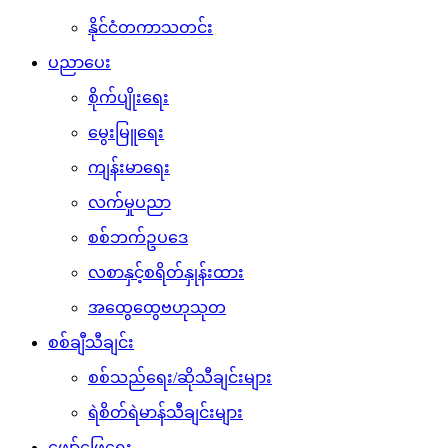
နိုင်ငံတကာသတင်း
ပညာပေး
စိုက်ပျိုးရေး
မွေးမြူရေး
ကျန်းမာရေး
လက်မှုပညာ
စစ်ဘက်ဥပဒေ
လစာနှင့်စရိတ်နှုန်းထား
အထွေထွေဗဟုသုတ
စစ်ချီသီချင်း
စစ်သည်ရေး/ဆိုသီချင်းများ
ရဲစိတ်ရဲမာန်သီချင်းများ
ဖျော်ဖြေရေး