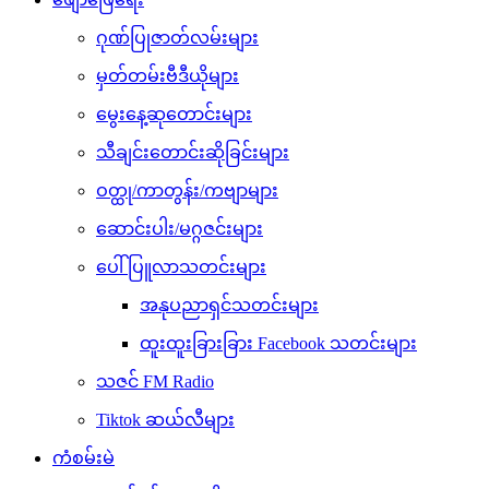
ဂုဏ်ပြုဇာတ်လမ်းများ
မှတ်တမ်းဗီဒီယိုများ
မွေးနေ့ဆုတောင်းများ
သီချင်းတောင်းဆိုခြင်းများ
ဝတ္ထု/ကာတွန်း/ကဗျာများ
ဆောင်းပါး/မဂ္ဂဇင်းများ
ပေါ်ပြူလာသတင်းများ
အနုပညာရှင်သတင်းများ
ထူးထူးခြားခြား Facebook သတင်းများ
သဇင် FM Radio
Tiktok ဆယ်လီများ
ကံစမ်းမဲ