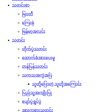
သတင်းစာ
မြဝတီ
ကြေးမုံ
မြန်မာ့အလင်း
သတင်း
တိုက်ပွဲသတင်း
ထောက်ခံအားပေးမှု
တန်ပြန်သတင်း
သကသအကွဲအပြဲ
သူတို့ပြောတဲ့ သူတို့အကြောင်း
ပြည်သူ့အကျိုးပြု
ပျော်ပွဲရွှင်ပွဲ
အားကစားသတင်း