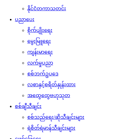
နိုင်ငံတကာသတင်း
ပညာပေး
စိုက်ပျိုးရေး
မွေးမြူရေး
ကျန်းမာရေး
လက်မှုပညာ
စစ်ဘက်ဥပဒေ
လစာနှင့်စရိတ်နှုန်းထား
အထွေထွေဗဟုသုတ
စစ်ချီသီချင်း
စစ်သည်ရေး/ဆိုသီချင်းများ
ရဲစိတ်ရဲမာန်သီချင်းများ
ဖျော်ဖြေရေး