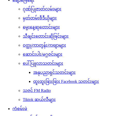
ဂုဏ်ပြုဇာတ်လမ်းများ
မှတ်တမ်းဗီဒီယိုများ
မွေးနေ့ဆုတောင်းများ
သီချင်းတောင်းဆိုခြင်းများ
ဝတ္ထု/ကာတွန်း/ကဗျာများ
ဆောင်းပါး/မဂ္ဂဇင်းများ
ပေါ်ပြူလာသတင်းများ
အနုပညာရှင်သတင်းများ
ထူးထူးခြားခြား Facebook သတင်းများ
သဇင် FM Radio
Tiktok ဆယ်လီများ
ကံစမ်းမဲ