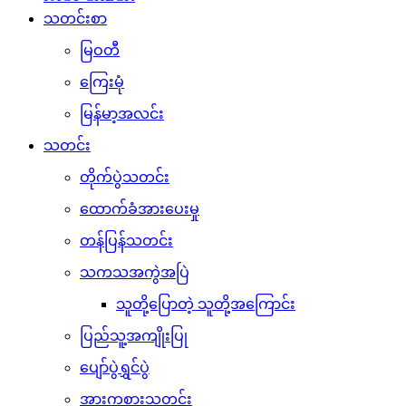
သတင်းစာ
မြဝတီ
ကြေးမုံ
မြန်မာ့အလင်း
သတင်း
တိုက်ပွဲသတင်း
ထောက်ခံအားပေးမှု
တန်ပြန်သတင်း
သကသအကွဲအပြဲ
သူတို့ပြောတဲ့ သူတို့အကြောင်း
ပြည်သူ့အကျိုးပြု
ပျော်ပွဲရွှင်ပွဲ
အားကစားသတင်း