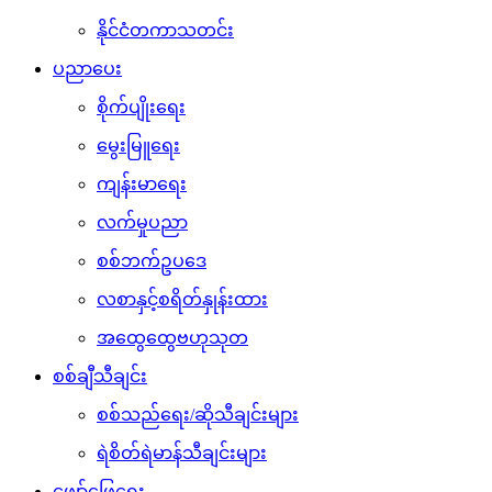
နိုင်ငံတကာသတင်း
ပညာပေး
စိုက်ပျိုးရေး
မွေးမြူရေး
ကျန်းမာရေး
လက်မှုပညာ
စစ်ဘက်ဥပဒေ
လစာနှင့်စရိတ်နှုန်းထား
အထွေထွေဗဟုသုတ
စစ်ချီသီချင်း
စစ်သည်ရေး/ဆိုသီချင်းများ
ရဲစိတ်ရဲမာန်သီချင်းများ
ဖျော်ဖြေရေး