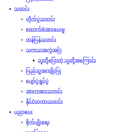
သတင်း
တိုက်ပွဲသတင်း
ထောက်ခံအားပေးမှု
တန်ပြန်သတင်း
သကသအကွဲအပြဲ
သူတို့ပြောတဲ့ သူတို့အကြောင်း
ပြည်သူ့အကျိုးပြု
ပျော်ပွဲရွှင်ပွဲ
အားကစားသတင်း
နိုင်ငံတကာသတင်း
ပညာပေး
စိုက်ပျိုးရေး