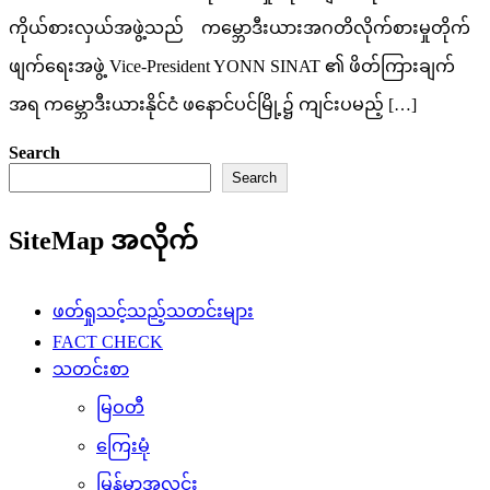
ကိုယ်စားလှယ်အဖွဲ့သည် ကမ္ဘောဒီးယားအဂတိလိုက်စားမှုတိုက်
ဖျက်ရေးအဖွဲ့ Vice-President YONN SINAT ၏ ဖိတ်ကြားချက်
အရ ကမ္ဘောဒီးယားနိုင်ငံ ဖနောင်ပင်မြို့၌ ကျင်းပမည့် […]
Search
Search
SiteMap အလိုက်
ဖတ်ရှုသင့်သည့်သတင်းများ
FACT CHECK
သတင်းစာ
မြဝတီ
ကြေးမုံ
မြန်မာ့အလင်း