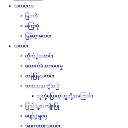
သတင်းစာ
မြဝတီ
ကြေးမုံ
မြန်မာ့အလင်း
သတင်း
တိုက်ပွဲသတင်း
ထောက်ခံအားပေးမှု
တန်ပြန်သတင်း
သကသအကွဲအပြဲ
သူတို့ပြောတဲ့ သူတို့အကြောင်း
ပြည်သူ့အကျိုးပြု
ပျော်ပွဲရွှင်ပွဲ
အားကစားသတင်း