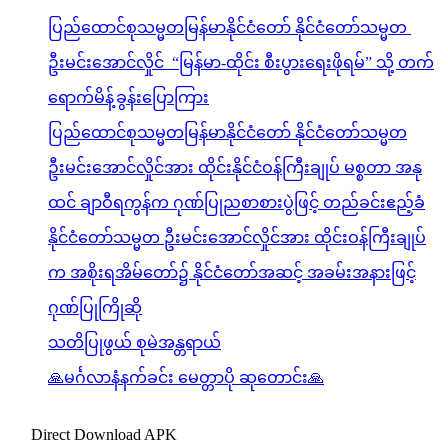
ပြည်ထောင်စုသမ္မတမြန်မာနိုင်ငံတော် နိုင်ငံတော်သမ္မတ
ဦးမင်းအောင်လှိုင် “မြန်မာ-ထိုင်း စီးပွားရေးဖိုရမ်” သို့ တက်
ရောက်မိန့်ခွန်းပြောကြား
ပြည်ထောင်စုသမ္မတမြန်မာနိုင်ငံတော် နိုင်ငံတော်သမ္မတ
ဦးမင်းအောင်လှိုင်အား ထိုင်းနိုင်ငံဝန်ကြီးချုပ် မစ္စတာ အနု
ထင် ချာဝီရကွန်က ဂုဏ်ပြုညစာစားပွဲဖြင့် တည်ခင်းဧည့်ခံ
နိုင်ငံတော်သမ္မတ ဦးမင်းအောင်လှိုင်အား ထိုင်းဝန်ကြီးချုပ်
က အစိုးရအိမ်တော်၌ နိုင်ငံတော်အဆင့် အခမ်းအနားဖြင့်
ဂုဏ်ပြုကြိုဆို
သတိပြုဖွယ် စုမဲအန္တရာယ်
🙏မင်္ဂလာနံနက်ခင်း မေတ္တာပို ဆုတောင်း🙏
Direct Download APK