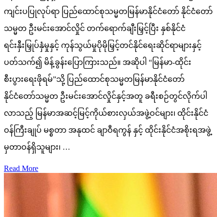
ကျင်းပပြုလုပ်ရာ ပြည်ထောင်စုသမ္မတမြန်မာနိုင်ငံတော် နိုင်ငံတော်
သမ္မတ ဦးမင်းအောင်လှိုင် တက်ရောက်ချီးမြှင့်ပြီး နှစ်နိုင်ငံ
ရင်းနှီးမြှုပ်နှံမှုနှင့် ကုန်သွယ်မှုပိုမိုမြှင့်တင်နိုင်ရေးဆိုင်ရာများနှင့်
ပတ်သက်၍ မိန့်ခွန်းပြောကြားသည်။ အဆိုပါ “မြန်မာ-ထိုင်း
စီးပွားရေးဖိုရမ်”သို့ ပြည်ထောင်စုသမ္မတမြန်မာနိုင်ငံတော်
နိုင်ငံတော်သမ္မတ ဦးမင်းအောင်လှိုင်နှင့်အတူ ခရီးစဉ်တွင်လိုက်ပါ
လာသည့် မြန်မာအဆင့်မြင့်ကိုယ်စားလှယ်အဖွဲ့ဝင်များ၊ ထိုင်းနိုင်ငံ
ဝန်ကြီးချုပ် မစ္စတာ အနုထင် ချာဝီရကွန် နှင့် ထိုင်းနိုင်ငံအစိုးရအဖွဲ့
မှတာဝန်ရှိသူများ၊ …
Read More