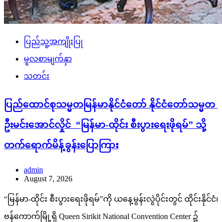
ပြည်သူ့အကျိုးပြု
မူလစာမျက်နှာ
သတင်း
ပြည်ထောင်စုသမ္မတမြန်မာနိုင်ငံတော် နိုင်ငံတော်သမ္မတ
ဦးမင်းအောင်လှိုင် “မြန်မာ-ထိုင်း စီးပွားရေးဖိုရမ်” သို့
တက်ရောက်မိန့်ခွန်းပြောကြား
admin
August 7, 2026
“မြန်မာ-ထိုင်း စီးပွားရေးဖိုရမ်”ကို ယနေ့မွန်းလွဲပိုင်းတွင် ထိုင်းနိုင်ငံ၊
ဗန်ကောက်မြို့ရှိ Queen Sirikit National Convention Center ၌