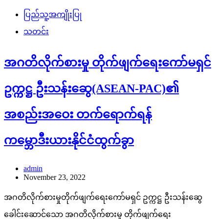
ပြည်သူ့အကျိုးပြု
သတင်း
အဂတိလိုက်စားမှု တိုက်ဖျက်ရေးကော်မရှင်
ဥက္ကဋ္ဌ ဦးသန်းဆွေ(ASEAN-PAC)၏
အစည်းအဝေး တက်ရောက်ရန်
ကမ္ဘောဒီးယားနိုင်ငံထွက်ခွာ
admin
November 23, 2022
အဂတိလိုက်စားမှုတိုက်ဖျက်ရေးကော်မရှင် ဥက္ကဋ္ဌ ဦးသန်းဆွေ
ခေါင်းဆောင်သော အဂတိလိုက်စားမှု တိုက်ဖျက်ရေး