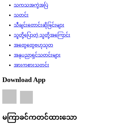
သကသအကွဲအပြဲ
သတင်း
သီချင်းတောင်းဆိုခြင်းများ
သူတို့ပြောတဲ့ သူတို့အကြောင်း
အထွေထွေဗဟုသုတ
အနုပညာရှင်သတင်းများ
အားကစားသတင်း
Download App
မကြာခင်ကတင်ထားသော