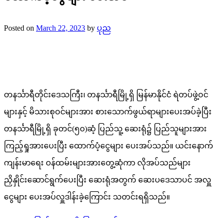
Posted on
March 22, 2023
by
ပုည
တနင်္သာရီတိုင်းဒေသကြီး၊ တနင်္သာရီမြို့ရှိ မြန်မာနိုင်ငံ ရဲတပ်ဖွဲ့ဝင်
များနှင့် မိသားစုဝင်များအား စားသောက်ဖွယ်ရာများပေးအပ်ခဲ့ပြီး
တနင်္သာရီမြို့ရှိ ခုတင်(၅၀)ဆံ့ ပြည်သူ့ ဆေးရုံ၌ ပြည်သူများအား
ကြည့်ရှုအားပေးပြီး ထောက်ပံ့ငွေများ ပေးအပ်သည်။ ယင်းနောက်
ကျန်းမာရေး ဝန်ထမ်းများအားတွေ့ဆုံကာ လိုအပ်သည်များ
ညှိနှိုင်းဆောင်ရွက်ပေးပြီး ဆေးရုံအတွက် ဆေးပဒေသာပင် အလှူ
ငွေများ ပေးအပ်လှူဒါန်းခဲ့ကြောင်း သတင်းရရှိသည်။