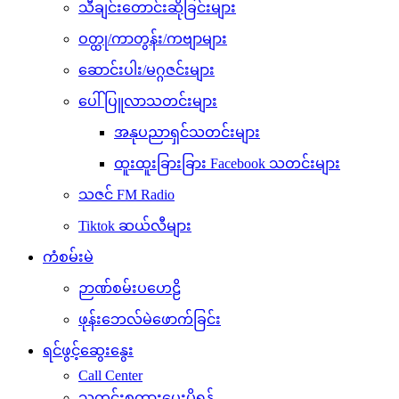
သီချင်းတောင်းဆိုခြင်းများ
ဝတ္ထု/ကာတွန်း/ကဗျာများ
ဆောင်းပါး/မဂ္ဂဇင်းများ
ပေါ်ပြူလာသတင်းများ
အနုပညာရှင်သတင်းများ
ထူးထူးခြားခြား Facebook သတင်းများ
သဇင် FM Radio
Tiktok ဆယ်လီများ
ကံစမ်းမဲ
ဉာဏ်စမ်းပဟေဠိ
ဖုန်းဘေလ်မဲဖောက်ခြင်း
ရင်ဖွင့်ဆွေးနွေး
Call Center
သတင်းစကားပေးပို့ရန်