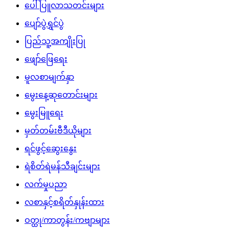
ပေါ်ပြူလာသတင်းများ
ပျော်ပွဲရွှင်ပွဲ
ပြည်သူ့အကျိုးပြု
ဖျော်ဖြေရေး
မူလစာမျက်နှာ
မွေးနေ့ဆုတောင်းများ
မွေးမြူရေး
မှတ်တမ်းဗီဒီယိုများ
ရင်ဖွင့်ဆွေးနွေး
ရဲစိတ်ရဲမန်သီချင်းများ
လက်မှုပညာ
လစာနှင့်စရိတ်နှုန်းထား
ဝတ္ထု/ကာတွန်း/ကဗျာများ