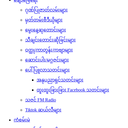
ဂုဏ်ပြုဇာတ်လမ်းများ
မှတ်တမ်းဗီဒီယိုများ
မွေးနေ့ဆုတောင်းများ
သီချင်းတောင်းဆိုခြင်းများ
ဝတ္ထု/ကာတွန်း/ကဗျာများ
ဆောင်းပါး/မဂ္ဂဇင်းများ
ပေါ်ပြူလာသတင်းများ
အနုပညာရှင်သတင်းများ
ထူးထူးခြားခြား Facebook သတင်းများ
သဇင် FM Radio
Tiktok ဆယ်လီများ
ကံစမ်းမဲ