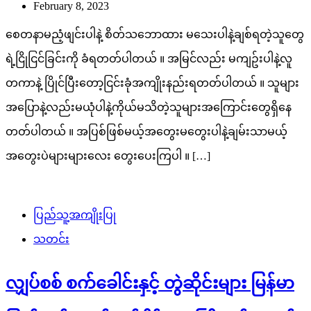
February 8, 2023
စေတနာမညံ့ဖျင်းပါနဲ့ စိတ်သဘောထား မသေးပါနဲ့ချစ်ရတဲ့သူတွေ
ရဲ့ငြိုငြင်ခြင်းကို ခံရတတ်ပါတယ် ။ အမြင်လည်း မကျဥ်းပါနဲ့လူ
တကာနဲ့ ပြိုင်ပြီးတော့ငြင်းခုံအကျိုးနည်းရတတ်ပါတယ် ။ သူများ
အပြောနဲ့လည်းမယုံပါနဲ့ကိုယ်မသိတဲ့သူများအကြောင်းတွေရှိနေ
တတ်ပါတယ် ။ အပြစ်ဖြစ်မယ့်အတွေးမတွေးပါနဲ့ချမ်းသာမယ့်
အတွေးပဲများများလေး တွေးပေးကြပါ ။ […]
ပြည်သူ့အကျိုးပြု
သတင်း
လျှပ်စစ် စက်ခေါင်းနှင့် တွဲဆိုင်းများ မြန်မာ