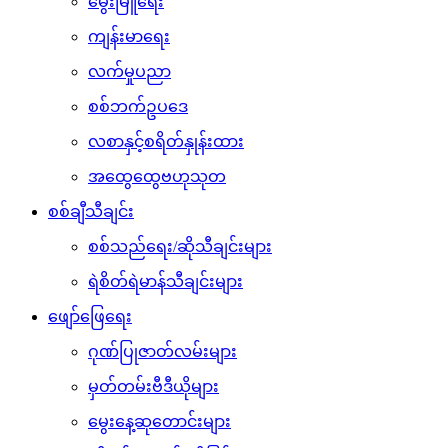
မွေးမြူရေး
ကျန်းမာရေး
လက်မှုပညာ
စစ်ဘက်ဥပဒေ
လစာနှင့်စရိတ်နှုန်းထား
အထွေထွေဗဟုသုတ
စစ်ချီသီချင်း
စစ်သည်ရေး/ဆိုသီချင်းများ
ရဲစိတ်ရဲမာန်သီချင်းများ
ဖျော်ဖြေရေး
ဂုဏ်ပြုဇာတ်လမ်းများ
မှတ်တမ်းဗီဒီယိုများ
မွေးနေ့ဆုတောင်းများ