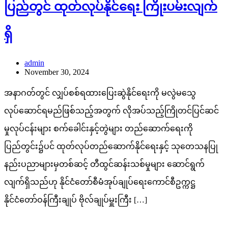
ပြည်တွင် ထုတ်လုပ်နိုင်ရေး ကြိုးပမ်းလျက်
ရှိ
admin
November 30, 2024
အနာဂတ်တွင် လျှပ်စစ်ရထားပြေးဆွဲနိုင်ရေးကို မလွဲမသွေ
လုပ်ဆောင်ရမည်ဖြစ်သည့်အတွက် လိုအပ်သည့်ကြိုတင်ပြင်ဆင်
မှုလုပ်ငန်းများ စက်ခေါင်းနှင့်တွဲများ တည်ဆောက်ရေးကို
ပြည်တွင်း၌ပင် ထုတ်လုပ်တည်ဆောက်နိုင်ရေးနှင့် သုတေသနပြု
နည်းပညာများမှတစ်ဆင့် တီထွင်ဆန်းသစ်မှုများ ဆောင်ရွက်
လျက်ရှိသည်ဟု နိုင်ငံတော်စီမံအုပ်ချုပ်ရေးကောင်စီဥက္ကဋ္ဌ
နိုင်ငံတော်ဝန်ကြီးချုပ် ဗိုလ်ချုပ်မှူးကြီး […]