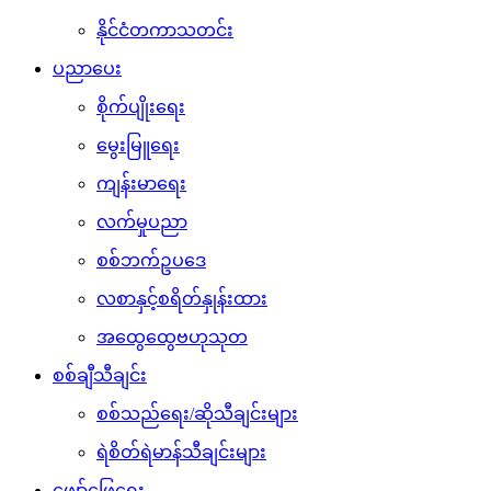
နိုင်ငံတကာသတင်း
ပညာပေး
စိုက်ပျိုးရေး
မွေးမြူရေး
ကျန်းမာရေး
လက်မှုပညာ
စစ်ဘက်ဥပဒေ
လစာနှင့်စရိတ်နှုန်းထား
အထွေထွေဗဟုသုတ
စစ်ချီသီချင်း
စစ်သည်ရေး/ဆိုသီချင်းများ
ရဲစိတ်ရဲမာန်သီချင်းများ
ဖျော်ဖြေရေး