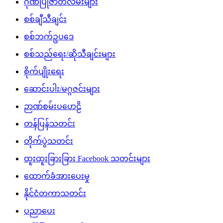
ဂုဏ်ပြုဇာတ်လမ်းများ
စစ်ချီသီချင်း
စစ်ဘက်ဥပဒေ
စစ်သည်ရေး/ဆိုသီချင်းများ
စိုက်ပျိုးရေး
ဆောင်းပါး/မဂ္ဂဇင်းများ
ဉာဏ်စမ်းပဟေဠိ
တန်ပြန်သတင်း
တိုက်ပွဲသတင်း
ထူးထူးခြားခြား Facebook သတင်းများ
ထောက်ခံအားပေးမှု
နိုင်ငံတကာသတင်း
ပညာပေး