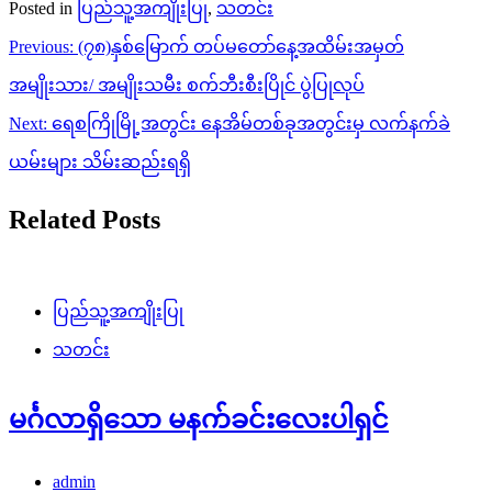
Posted in
ပြည်သူ့အကျိုးပြု
,
သတင်း
Post
Previous:
(၇၈)နှစ်မြောက် တပ်မတော်နေ့အထိမ်းအမှတ်
navigation
အမျိုးသား/ အမျိုးသမီး စက်ဘီးစီးပြိုင် ပွဲပြုလုပ်
Next:
ရေစကြိုမြို့အတွင်း နေအိမ်တစ်ခုအတွင်းမှ လက်နက်ခဲ
ယမ်းများ သိမ်းဆည်းရရှိ
Related Posts
ပြည်သူ့အကျိုးပြု
သတင်း
မင်္ဂလာရှိသော မနက်ခင်းလေးပါရှင်
admin