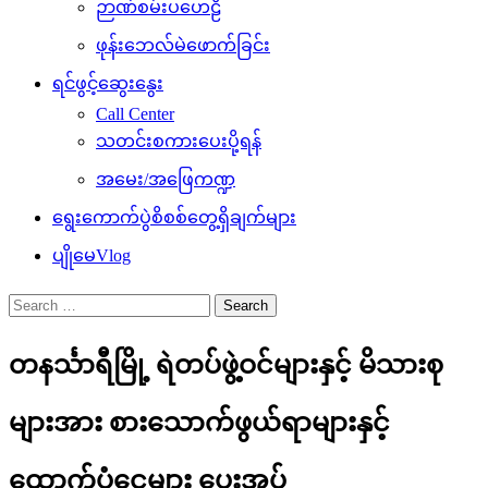
ဉာဏ်စမ်းပဟေဠိ
ဖုန်းဘေလ်မဲဖောက်ခြင်း
ရင်ဖွင့်ဆွေးနွေး
Call Center
သတင်းစကားပေးပို့ရန်
အမေး/အဖြေကဏ္ဍ
ရွေးကောက်ပွဲစိစစ်တွေ့ရှိချက်များ
ပျိုမေVlog
Search
for:
တနင်္သာရီမြို့ ရဲတပ်ဖွဲ့ဝင်များနှင့် မိသားစု
များအား စားသောက်ဖွယ်ရာများနှင့်
ထောက်ပံ့ငွေများ ပေးအပ်