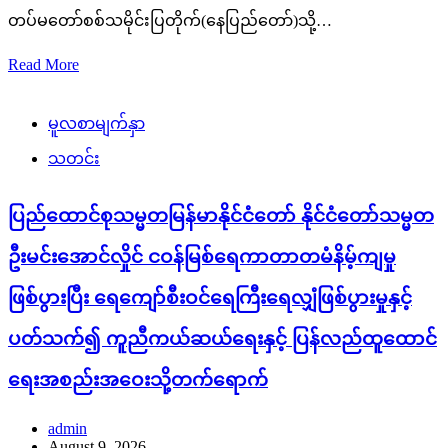
တပ်မတော်စစ်သမိုင်းပြတိုက်(နေပြည်တော်)သို့…
Read More
မူလစာမျက်နှာ
သတင်း
ပြည်ထောင်စုသမ္မတမြန်မာနိုင်ငံတော် နိုင်ငံတော်သမ္မတ
ဦးမင်းအောင်လှိုင် ငဝန်မြစ်ရေကာတာတမံနိမ့်ကျမှု
ဖြစ်ပွားပြီး ရေကျော်စီးဝင်ရေကြီးရေလျှံဖြစ်ပွားမှုနှင့်
ပတ်သက်၍ ကူညီကယ်ဆယ်ရေးနှင့် ပြန်လည်ထူထောင်
ရေးအစည်းအဝေးသို့တက်ရောက်
admin
August 9, 2026