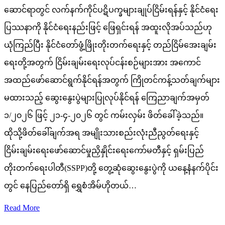
ဆောင်ရာတွင် လက်နက်ကိုင်ပဋိပက္ခများချုပ်ငြိမ်းရန်နှင့် နိုင်ငံရေး
ပြဿနာကို နိုင်ငံရေးနည်းဖြင့် ဖြေရှင်းရန် အထူးလိုအပ်သည်ဟု
ယုံကြည်ပြီး နိုင်ငံတော်ဖွံ့ဖြိုးတိုးတက်ရေးနှင့် တည်ငြိမ်အေးချမ်း
ရေးတို့အတွက် ငြိမ်းချမ်းရေးလုပ်ငန်းစဉ်များအား အကောင်
အထည်ဖော်ဆောင်ရွက်နိုင်ရန်အတွက် ကြိုတင်ကန့်သတ်ချက်များ
မထားသည့် ဆွေးနွေးပွဲများပြုလုပ်နိုင်ရန် ကြေညာချက်အမှတ်
၁/၂၀၂၆ ဖြင့် ၂၁-၄-၂၀၂၆ တွင် ကမ်းလှမ်း ဖိတ်ခေါ်ခဲ့သည်။
ထိုသို့ဖိတ်ခေါ်ချက်အရ အမျိုးသားစည်းလုံးညီညွတ်ရေးနှင့်
ငြိမ်းချမ်းရေးဖော်ဆောင်မှုညှိနှိုင်းရေးကော်မတီနှင့် ရှမ်းပြည်
တိုးတက်ရေးပါတီ(SSPP)တို့ တွေ့ဆုံဆွေးနွေးပွဲကို ယနေ့နံနက်ပိုင်း
တွင် နေပြည်တော်ရှိ ရွှေစံအိမ်ဟိုတယ်…
Read More