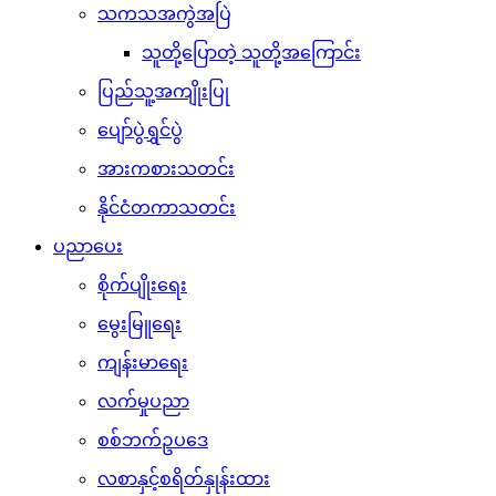
သကသအကွဲအပြဲ
သူတို့ပြောတဲ့ သူတို့အကြောင်း
ပြည်သူ့အကျိုးပြု
ပျော်ပွဲရွှင်ပွဲ
အားကစားသတင်း
နိုင်ငံတကာသတင်း
ပညာပေး
စိုက်ပျိုးရေး
မွေးမြူရေး
ကျန်းမာရေး
လက်မှုပညာ
စစ်ဘက်ဥပဒေ
လစာနှင့်စရိတ်နှုန်းထား