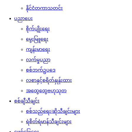
နိုင်ငံတကာသတင်း
ပညာပေး
စိုက်ပျိုးရေး
မွေးမြူရေး
ကျန်းမာရေး
လက်မှုပညာ
စစ်ဘက်ဥပဒေ
လစာနှင့်စရိတ်နှုန်းထား
အထွေထွေဗဟုသုတ
စစ်ချီသီချင်း
စစ်သည်ရေး/ဆိုသီချင်းများ
ရဲစိတ်ရဲမာန်သီချင်းများ
ဖျော်ဖြေရေး