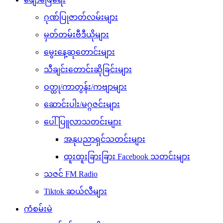
ဂုဏ်ပြုဇာတ်လမ်းများ
မှတ်တမ်းဗီဒီယိုများ
မွေးနေ့ဆုတောင်းများ
သီချင်းတောင်းဆိုခြင်းများ
ဝတ္ထု/ကာတွန်း/ကဗျာများ
ဆောင်းပါး/မဂ္ဂဇင်းများ
ပေါ်ပြူလာသတင်းများ
အနုပညာရှင်သတင်းများ
ထူးထူးခြားခြား Facebook သတင်းများ
သဇင် FM Radio
Tiktok ဆယ်လီများ
ကံစမ်းမဲ