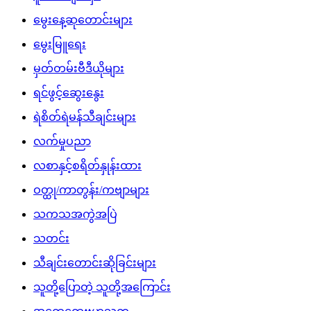
မွေးနေ့ဆုတောင်းများ
မွေးမြူရေး
မှတ်တမ်းဗီဒီယိုများ
ရင်ဖွင့်ဆွေးနွေး
ရဲစိတ်ရဲမန်သီချင်းများ
လက်မှုပညာ
လစာနှင့်စရိတ်နှုန်းထား
ဝတ္ထု/ကာတွန်း/ကဗျာများ
သကသအကွဲအပြဲ
သတင်း
သီချင်းတောင်းဆိုခြင်းများ
သူတို့ပြောတဲ့ သူတို့အကြောင်း