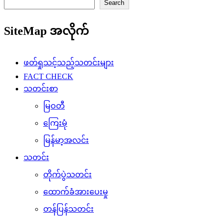
Search
SiteMap အလိုက်
ဖတ်ရှုသင့်သည့်သတင်းများ
FACT CHECK
သတင်းစာ
မြဝတီ
ကြေးမုံ
မြန်မာ့အလင်း
သတင်း
တိုက်ပွဲသတင်း
ထောက်ခံအားပေးမှု
တန်ပြန်သတင်း