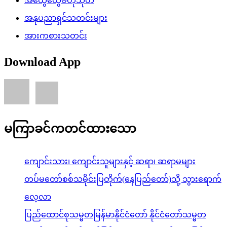
အထွေထွေဗဟုသုတ
အနုပညာရှင်သတင်းများ
အားကစားသတင်း
Download App
မကြာခင်ကတင်ထားသော
ကျောင်းသား၊ ကျောင်းသူများနှင့် ဆရာ၊ ဆရာမများ
တပ်မတော်စစ်သမိုင်းပြတိုက်(နေပြည်တော်)သို့ သွားရောက်
လေ့လာ
ပြည်ထောင်စုသမ္မတမြန်မာနိုင်ငံတော် နိုင်ငံတော်သမ္မတ