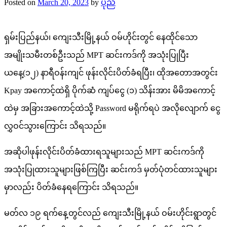
Posted on
March 20, 2023
by
ပုည
ရှမ်းပြည်နယ်၊ ကျေးသီးမြို့နယ် ဝမ်ဟိုင်းတွင် နေထိုင်သော
အမျိုးသမီးတစ်ဦးသည် MPT ဆင်းကဒ်ကို အသုံးပြုပြီး
ယနေ့(၁၂) နာရီဝန်းကျင် ဖုန်းလိုင်းပိတ်ခံရပြီး၊ ထိုအတောအတွင်း
Kpay အကောင့်ထဲရှိ ပိုက်ဆံ ကျပ်ငွေ (၁) သိန်းအား မိမိအကောင့်
ထဲမှ အခြားအကောင့်ထဲသို့ Password မရိုက်ရပဲ အလိုလျောက် ငွေ
လွှဝင်သွားကြောင်း သိရသည်။
အဆိုပါဖုန်းလိုင်းပိတ်ခံထားရသူများသည် MPT ဆင်းကဒ်ကို
အသုံးပြုထားသူများဖြစ်ကြပြီး ဆင်းကဒ် မှတ်ပုံတင်ထားသူများ
မှာလည်း ပိတ်ခံနေရကြောင်း သိရသည်။
မတ်လ ၁၉ ရက်နေ့တွင်လည် ကျေးသီးမြို့နယ် ဝမ်းဟိုင်းရွာတွင်