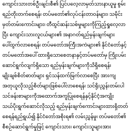
ကျောင်းသားတစ်ဦးချင်းစီ၏ ပြင်ပလေ့လာမှတ်သားနာယူမှု စွမ်း
ရည်တိုးတက်စေရန်၊ တပ်မတော်၏လုပ်ငန်းတာဝန်များ၊ သမိုင်း
မှတ်တမ်းကောင်းများ၊ တီထွင်ဆန်းသစ်မှုများကိုကြည့်ရှုလေ့လာ
ပြီး ကျောင်းသားလူငယ်များ၏ အနာဂတ်ရည်မှန်းချက်များ
ပေါ်ထွက်လာစေရန်၊ တပ်မတော်အကြီးအကဲများ၏ နိုင်ငံတော်နှင့်
တပ်မတော်အပေါ် ထားရှိသောစေတနာနှင့်တပ်မတော်မှ ကြိုးပမ်း
ဆောင်ရွက်လျက်ရှိသော ရည်မှန်းချက်များကိုသိရှိစေရန်၊
မျိုးချစ်စိတ်ဓာတ်များ ရှင်သန်ထက်မြက်လာစေပြီး အားကျ
အတုယူလိုသည့်စိတ်များဖြစ်ပေါ်လာစေရန်၊ သင်ရိုးညွှန်းတမ်းပါ
သင်ခန်းစာများကိုအထောက်အကူပြုစေရန်နှင့်နိုင်ငံ့အကျိုး
သယ်ပိုးရွက်ဆောင်လိုသည့် ရည်မှန်းချက်ကောင်းများထားရှိတတ်
စေရန်ရည်ရွယ်၍ နိုင်ငံတော်အစိုးရ၏ လမ်းညွှန်မှု၊ တပ်မတော်၏
စီစဉ်ဆောင်ရွက်မှုဖြင့် ကျောင်းသား၊ ကျောင်းသူများအား