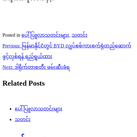
Posted in
ပေါ်ပြူလာသတင်းများ
,
သတင်း
Post
Previous:
မြန်မာနိုင်ငံတွင် BYD လျှပ်စစ်ကားစက်ရုံတည်ဆောက်
navigation
ဖွင့်လှစ်ရန် ရည်ရွယ်ထား
Next:
ဒါရိုက်တာစတီး ဖမ်းဆီးခံရ
Related Posts
ပေါ်ပြူလာသတင်းများ
သတင်း