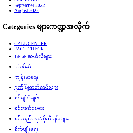
September 2022
August 2022
Categories များကဏ္ဍအလိုက်
CALL CENTER
FACT CHECK
Tiktok ဆယ်လီများ
ကံစမ်းမဲ
ကျန်းမာရေး
ဂုဏ်ပြုဇာတ်လမ်းများ
စစ်ချီသီချင်း
စစ်ဘက်ဥပဒေ
စစ်သည်ရေး/ဆိုသီချင်းများ
စိုက်ပျိုးရေး