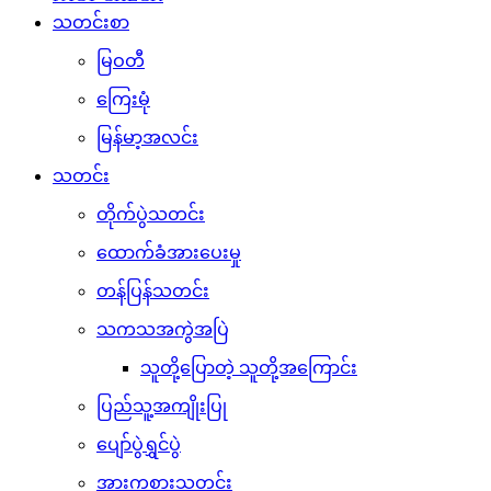
သတင်းစာ
မြဝတီ
ကြေးမုံ
မြန်မာ့အလင်း
သတင်း
တိုက်ပွဲသတင်း
ထောက်ခံအားပေးမှု
တန်ပြန်သတင်း
သကသအကွဲအပြဲ
သူတို့ပြောတဲ့ သူတို့အကြောင်း
ပြည်သူ့အကျိုးပြု
ပျော်ပွဲရွှင်ပွဲ
အားကစားသတင်း