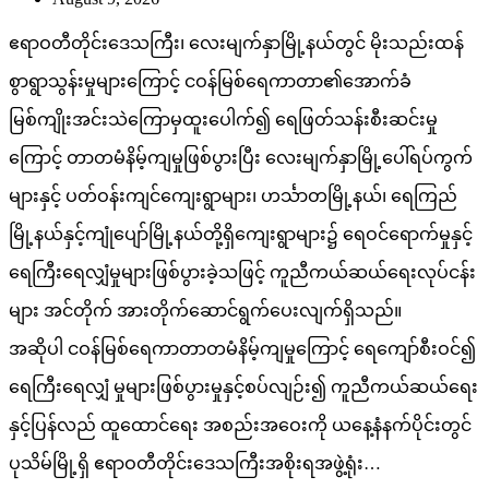
ဧရာဝတီတိုင်းဒေသကြီး၊ လေးမျက်နှာမြို့နယ်တွင် မိုးသည်းထန်
စွာရွာသွန်းမှုများကြောင့် ငဝန်မြစ်ရေကာတာ၏အောက်ခံ
မြစ်ကျိုးအင်းသဲကြောမှထူးပေါက်၍ ရေဖြတ်သန်းစီးဆင်းမှု
ကြောင့် တာတမံနိမ့်ကျမှုဖြစ်ပွားပြီး လေးမျက်နှာမြို့ပေါ်ရပ်ကွက်
များနှင့် ပတ်ဝန်းကျင်ကျေးရွာများ၊ ဟင်္သာတမြို့နယ်၊ ရေကြည်
မြို့နယ်နှင့်ကျုံပျော်မြို့နယ်တို့ရှိကျေးရွာများ၌ ရေဝင်ရောက်မှုနှင့်
ရေကြီးရေလျှံမှုများဖြစ်ပွားခဲ့သဖြင့် ကူညီကယ်ဆယ်ရေးလုပ်ငန်း
များ အင်တိုက် အားတိုက်ဆောင်ရွက်ပေးလျက်ရှိသည်။
အဆိုပါ ငဝန်မြစ်ရေကာတာတမံနိမ့်ကျမှုကြောင့် ရေကျော်စီးဝင်၍
ရေကြီးရေလျှံ မှုများဖြစ်ပွားမှုနှင့်စပ်လျဉ်း၍ ကူညီကယ်ဆယ်ရေး
နှင့်ပြန်လည် ထူထောင်ရေး အစည်းအဝေးကို ယနေ့နံနက်ပိုင်းတွင်
ပုသိမ်မြို့ရှိ ဧရာဝတီတိုင်းဒေသကြီးအစိုးရအဖွဲ့ရုံး…