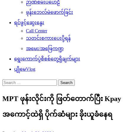
ဉာဏ်စမ်းပဟေဠိ
ဖုန်းဘေလ်မဲဖောက်ခြင်း
ရင်ဖွင့်ဆွေးနွေး
Call Center
သတင်းစကားပေးပို့ရန်
အမေး/အဖြေကဏ္ဍ
ရွေးကောက်ပွဲစိစစ်တွေ့ရှိချက်များ
ပျိုမေVlog
Search
for:
MPT ဖုန်းလိုင်းကို ဖြတ်တောက်ပြီး Kpay
အကောင့်ထဲရှိ ပိုက်ဆံများ ခိုးယူခံနေရ