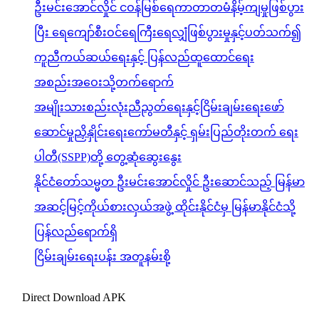
ဦးမင်းအောင်လှိုင် ငဝန်မြစ်ရေကာတာတမံနိမ့်ကျမှုဖြစ်ပွား
ပြီး ရေကျော်စီးဝင်ရေကြီးရေလျှံဖြစ်ပွားမှုနှင့်ပတ်သက်၍
ကူညီကယ်ဆယ်ရေးနှင့် ပြန်လည်ထူထောင်ရေး
အစည်းအဝေးသို့တက်ရောက်
အမျိုးသားစည်းလုံးညီညွတ်ရေးနှင့်ငြိမ်းချမ်းရေးဖော်
ဆောင်မှုညှိနှိုင်းရေးကော်မတီနှင့် ရှမ်းပြည်တိုးတက် ရေး
ပါတီ(SSPP)တို့ တွေ့ဆုံဆွေးနွေး
နိုင်ငံတော်သမ္မတ ဦးမင်းအောင်လှိုင် ဦးဆောင်သည့် မြန်မာ
အဆင့်မြင့်ကိုယ်စားလှယ်အဖွဲ့ ထိုင်းနိုင်ငံမှ မြန်မာနိုင်ငံသို့
ပြန်လည်ရောက်ရှိ
ငြိမ်းချမ်းရေးပန်း အတူနမ်းစို့
Direct Download APK