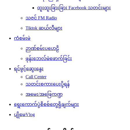
ထူးထူးခြားခြား Facebook သတင်းများ
သဇင် FM Radio
Tiktok ဆယ်လီများ
ကံစမ်းမဲ
ဉာဏ်စမ်းပဟေဠိ
ဖုန်းဘေလ်မဲဖောက်ခြင်း
ရင်ဖွင့်ဆွေးနွေး
Call Center
သတင်းစကားပေးပို့ရန်
အမေး/အဖြေကဏ္ဍ
ရွေးကောက်ပွဲစိစစ်တွေ့ရှိချက်များ
ပျိုမေVlog