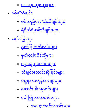
အထွေထွေဗဟုသုတ
စစ်ချီသီချင်း
စစ်သည်ရေး/ဆိုသီချင်းများ
ရဲစိတ်ရဲမာန်သီချင်းများ
ဖျော်ဖြေရေး
ဂုဏ်ပြုဇာတ်လမ်းများ
မှတ်တမ်းဗီဒီယိုများ
မွေးနေ့ဆုတောင်းများ
သီချင်းတောင်းဆိုခြင်းများ
ဝတ္ထု/ကာတွန်း/ကဗျာများ
ဆောင်းပါး/မဂ္ဂဇင်းများ
ပေါ်ပြူလာသတင်းများ
အနုပညာရှင်သတင်းများ