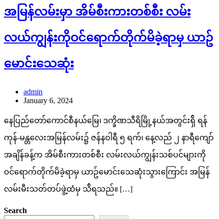
အမြန်လမ်းမှာ အိမ်စီးကားတစ်စီး လမ်း
လယ်ကျွန်းကိုဝင်ရောက်တိုက်မိခဲ့ရာမှ ယာဥ်
မောင်းသေဆုံး
admin
January 6, 2024
နေပြည်တော်ကောင်စီနယ်မြေ၊ ဒက္ခိဏသီရိမြို့နယ်အတွင်းရှ်ိ ရန်
ကုန်-မန္တလေးအမြန်လမ်း၌ ဇန်နဝါရီ ၅ ရက်၊ နေ့လည် ၂ နာရီကျော်
အချိန်ခန့်က အိမ်စီးကားတစ်စီး လမ်းလယ်ကျွန်းသစ်ပင်များကို
ဝင်ရောက်တိုက်မိခဲ့ရာမှ ယာဥ်မောင်းသေဆုံးသွားကြောင်း အမြန်
လမ်းမီးသတ်တပ်ဖွဲ့ထံမှ သ်ိရသည်။ […]
Search