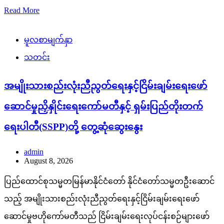
Read More
မူလစာမျက်နှာ
သတင်း
အမျိုးသားစည်းလုံးညီညွတ်ရေးနှင့်ငြိမ်းချမ်းရေးဖော်
ဆောင်မှုညှိနှိုင်းရေးကော်မတီနှင့် ရှမ်းပြည်တိုးတက်
ရေးပါတီ(SSPP)တို့ တွေ့ဆုံဆွေးနွေး
admin
August 8, 2026
ပြည်ထောင်စုသမ္မတမြန်မာနိုင်ငံတော် နိုင်ငံတော်သမ္မတဦးဆောင်
သည့် အမျိုးသားစည်းလုံးညီညွတ်ရေးနှင့်ငြိမ်းချမ်းရေးဖော်
ဆောင်မှုဗဟိုကော်မတီသည် ငြိမ်းချမ်းရေးလုပ်ငန်းစဉ်များဖော်