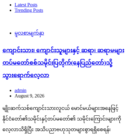
Latest Posts
Trending Posts
မူလစာမျက်နှာ
ကျောင်းသား၊ ကျောင်းသူများနှင့် ဆရာ၊ ဆရာမများ
တပ်မတော်စစ်သမိုင်းပြတိုက်(နေပြည်တော်)သို့
သွားရောက်လေ့လာ
admin
August 9, 2026
မျိုးဆက်သစ်ကျောင်းသားလူငယ် မောင်မယ်များအနေဖြင့်
နိုင်ငံတော်၏သမိုင်းနှင့်တပ်မတော်၏ သမိုင်းကြောင်းများကို
လေ့လာသိရှိပြီး အသိပညာဗဟုသုတများစွာရရှိစေရန်၊