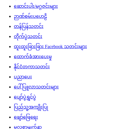
ဆောင်းပါး/မဂ္ဂဇင်းများ
ဉာဏ်စမ်းပဟေဠိ
တန်ပြန်သတင်း
တိုက်ပွဲသတင်း
ထူးထူးခြားခြား Facebook သတင်းများ
ထောက်ခံအားပေးမှု
နိုင်ငံတကာသတင်း
ပညာပေး
ပေါ်ပြူလာသတင်းများ
ပျော်ပွဲရွှင်ပွဲ
ပြည်သူ့အကျိုးပြု
ဖျော်ဖြေရေး
မူလစာမျက်နှာ