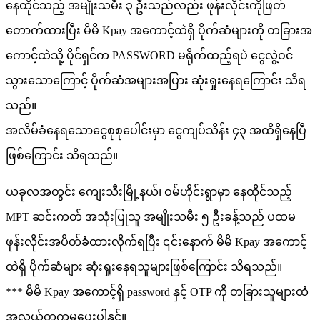
နေထိုင်သည့် အမျိုးသမီး ၃ ဦးသည်လည်း ဖုန်းလိုင်းကိုဖြတ်
တောက်ထားပြီး မိမိ Kpay အကောင့်ထဲရှိ ပိုက်ဆံများကို တခြားအ
ကောင့်ထဲသို့ ပိုင်ရှင်က PASSWORD မရိုက်ထည့်ရပဲ ငွေလွဲ့ဝင်
သွားသောကြောင့် ပိုက်ဆံအများအပြား ဆုံးရှုးနေရကြောင်း သိရ
သည်။
အလိမ်ခံနေရသောငွေစုစုပေါင်းမှာ ငွေကျပ်သိန်း ၄၃ အထိရှိနေပြီ
ဖြစ်ကြောင်း သိရသည်။
ယခုလအတွင်း ကျေးသီးမြို့နယ်၊ ဝမ်ဟိုင်းရွာမှာ နေထိုင်သည့်
MPT ဆင်းကတ် အသုံးပြုသူ အမျိုးသမီး ၅ ဦးခန့်သည် ပထမ
ဖုန်းလိုင်းအပိတ်ခံထားလိုက်ရပြီး ၎င်းနောက် မိမိ Kpay အကောင့်
ထဲရှိ ပိုက်ဆံများ ဆုံးရှုးနေရသူများဖြစ်ကြောင်း သိရသည်။
*** မိမိ Kpay အကောင့်ရှိ password နှင့် OTP ကို တခြားသူများထံ
အလွယ်တကူမပေးပါနှင့်။