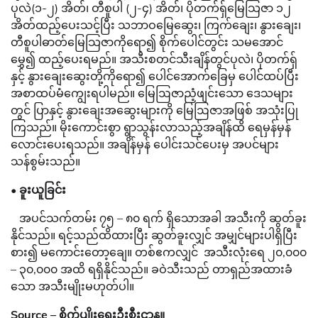
ပုလဲ(၁-၂) အိတ်၊ တီစူပါ (၂-၄) အိတ်၊ ပိုတက်ရှ်မြေသြဇာ ၁၂
အိတ်ထည့်ပေးသင့်ပြီး သဘာဝမြေဆွေး၊ ကြက်ချေး၊ နွားချေး၊
တီစူပါဓာတ်မြေသြဇာကိုရော၍ စိုက်ပေါင်တွင်း သမအောင်
မွှေ၍ ထည့်ပေးရမည်။ အသီးစတင်သီးချိန်တွင်ပုလဲ၊ ပိုတက်ရှ်
နှင့် နွားချေးဆွေးတို့ကိုရော၍ ပေါင်အောက်ခြေမှ ပေါင်ထပ်ပြီး
အစာထပ်မံကျွေးရပါမည်။ မြေဩဇာညံ့ဖျင်းသော ဒေသများ
တွင် ပြာနှင့် နွားချေးအဆွေးများကို မြေဩဇာအဖြစ် အသုံးပြု
ကြသည်။ မိုးကောင်းစွာ ရွာသွန်းလာသည့်အချိန်ထိ ရေမှန်မှန်
လောင်းပေးရသည်။ အချိန်မှန် ပေါင်းသင်ပေးမှ အပင်များ
သန်စွမ်းသည်။
• ခူးယူခြင်း
အပင်သက်တမ်း ၇၅ – ၈၀ ရက် ရှိသောအခါ အသီးကို ဆွတ်ခူး
နိုင်သည်။ ရင့်သည်ထိထားပြီး ဆွတ်ခူးလျှင် အမျှင်များပါရှိပြီး
စား၍ မကောင်းတော့ချေ။ တစ်ဧကလျှင် အသီးလုံးရေ ၂၀,၀၀၀
– ၃၀,၀၀၀ အထိ ရရှိနိုင်သည်။ ခဝဲသီးသည် တာရှည်အထားခံ
သော အသီးမျိုးမဟုတ်ပါ။
Source – စိုက်ပျိုးရေးဦးစီးဌာန။