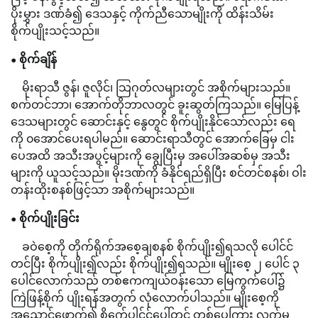
ပိုးမွှား ဒဏ်ခံ၍ ဒေသနှင့် ကိုက်ညီသောမျိုးကို ထိန်းသိမ်း
စိုက်ပျိုးသင့်သည်။
• စိုက်ချိန်
မိုးရာသီ ဇွန်၊ ဇူလိုင်၊ သြဂုတ်လများတွင် အစိုက်များသည်။
စက်တင်ဘာ၊ အောက်တိုဘာလတွင် ခူးဆွတ်ကြသည်။ မြေပြန့်
ဒေသများတွင် ဆောင်းနှင့် နွေတွင် စိုက်ပျိုးနိုင်သော်လည်း ရေ
ကို ၀အောင်ပေးရပါမည်။ ဆောင်းရာသီတွင် အောက်ခြေမှ ငါး
ပေအထိ အသီးအပွင့်များကို ချွေပြီးမှ အပေါ်အဆစ်မှ အသီး
များကို ယူသင့်သည်။ မိုးဒဏ်ကို ခံနိုင်ရည်ရှိပြီး စင်တင်စနစ်၊ ဝါး
တန်းထိုးစနစ်ဖြင့်သာ အစိုက်များသည်။
• စိုက်ပျိုးခြင်း
ခဝဲစေ့ကို တိုက်ရိုက်အစေ့ချစနစ် စိုက်ပျိုး၍ရသလို ပေါင်င်
တင်ပြီး စိုက်ပျိုး၍လည်း စိုက်ပျိုး၍ရသည်။ မျိုးစေ့ ၂ ပေါင် ၃
ပေါင်လောက်သည် တစ်ဧကကျယ်ဝန်းသော မြေကွက်ပေါ်၌
ကြဲဖြန့်စိုက် ပျိုးရန်အတွက် လုံလောက်ပါသည်။ မျိုးစေ့ကို
အညှောင့်ဖောက်၍ စိုက်ေပါင်င်ပေါ်တွင် တစ်ပေကြား လက်မ