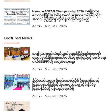
Hyundai ASEAN Championship 2026 အမျိုးသား
ဘောလုံးပြိုင်ပွဲ၊ အုပ်စုအဆင့် မြန်မာအသင်းနှင့် ထိုင်း
အသင်းယှဉ်ပြိုင်မှု တိုက်ရိုက်ထုတ်လွှင့်မည်
Admin
August 7, 2026
Featured News
အမျိုးသားစည်းလုံးညီညွတ်ရေးနှင့်ငြိမ်းချမ်းရေးဖော်
ဆောင်မှုညှိနှိုင်းရေးကော်မတီနှင့် ရှမ်းပြည်တိုးတက် ရေး
ပါတီ(SSPP)တို့ တွေ့ဆုံဆွေးနွေး
Admin
August 8, 2026
နိုင်ငံတော်သမ္မတ ဦးမင်းအောင်လှိုင် ဦးဆောင်သည့်
မြန်မာအဆင့်မြင့်ကိုယ်စားလှယ်အဖွဲ့ ထိုင်းနိုင်ငံမှ
မြန်မာနိုင်ငံသို့ပြန်လည်ရောက်ရှိ
Admin
August 8, 2026