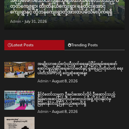
အကြမ်းဖက်သောင်းကျန်းသူများယာယီစိုးမိုးထားသည့် ဝိ
တုတ်ကျေးရွာ၊ တီးတိန်ယံကျေးရွာ၊ ရန်တိုင်းအောင်
ကျေးရွာနှင့် တွီဘန်ကျေးရွာတို့အားထပ်မံသိမ်းပိုက်ရရှိ
Admin
July 31, 2026
Latest Posts
Trending Posts
အမျိုးသားစည်းလုံးညီညွတ်ရေးနှင့်ငြိမ်းချမ်းရေးဖော်
ဆောင်မှုညှိနှိုင်းရေးကော်မတီနှင့် ရှမ်းပြည်တိုးတက် ရေး
ပါတီ(SSPP)တို့ တွေ့ဆုံဆွေးနွေး
Admin
August 8, 2026
နိုင်ငံတော်သမ္မတ ဦးမင်းအောင်လှိုင် ဦးဆောင်သည့်
မြန်မာအဆင့်မြင့်ကိုယ်စားလှယ်အဖွဲ့ ထိုင်းနိုင်ငံမှ
မြန်မာနိုင်ငံသို့ပြန်လည်ရောက်ရှိ
Admin
August 8, 2026