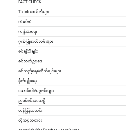
FACT CHECK
Tiktok ဆယ်လီများ
ကံစမ်းမဲ
ကျန်းမာရေး
ဂုဏ်ပြုဇာတ်လမ်းများ
စစ်ချီသီချင်း
စစ်ဘက်ဥပဒေ
စစ်သည်ရေး/ဆိုသီချင်းများ
စိုက်ပျိုးရေး
ဆောင်းပါး/မဂ္ဂဇင်းများ
ဉာဏ်စမ်းပဟေဠိ
တန်ပြန်သတင်း
တိုက်ပွဲသတင်း
ထူးထူးခြားခြား Facebook သတင်းများ