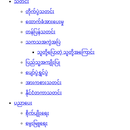
သတင်း
တိုက်ပွဲသတင်း
ထောက်ခံအားပေးမှု
တန်ပြန်သတင်း
သကသအကွဲအပြဲ
သူတို့ပြောတဲ့ သူတို့အကြောင်း
ပြည်သူ့အကျိုးပြု
ပျော်ပွဲရွှင်ပွဲ
အားကစားသတင်း
နိုင်ငံတကာသတင်း
ပညာပေး
စိုက်ပျိုးရေး
မွေးမြူရေး