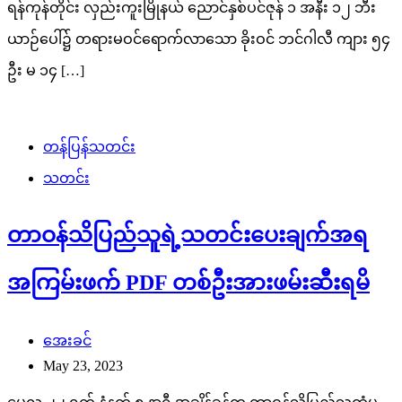
ရန်ကုန်တိုင်း လှည်းကူးမြိုနယ် ‌‌ညောင်နှစ်ပင်ဇုန် ၁ အနီး ၁၂ ဘီး
ယာဉ်ပေါ်၌ တရားမဝင်ရောက်လာသော ခိုးဝင် ဘင်ဂါလီ ကျား ၅၄
ဦး မ ၁၄ […]
တန်ပြန်သတင်း
သတင်း
တာဝန်သိပြည်သူရဲ့သတင်းပေးချက်အရ
အကြမ်းဖက် PDF တစ်ဦးအားဖမ်းဆီးရမိ
အေးခင်
May 23, 2023