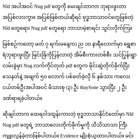
Nld အပါအဝင် Nug pdf တွေကို မေးချင်တာကာ ဘုရားဖူးတာ
အပြစ်လားကွာ။ အပြစ်ဖြစ်တယ်ဆိုရင် ဗုဒ္ဓဘာသာဝင်တွေဖြစ်တဲ့
Nld တွေရော၊ Nug pdf တွေရော ဘာသာမဲ့စာရင်း သွင်းလိုက်ကြ။
ဖြစ်စဉ်ကတော့ မတ် ၇ ရက်(မနေ့က) ည ၁၀ နာရီလောက်မှာ ရွှေစာ
ရံဘုရားဖူးပြီး မြင်းခြံကိုပြန်လာတဲ့ အိမ်စီးကားတစ်စီး သင်ပြွန်းရွာ
လမ်းခွဲမှာ Nug လက်ကိုင်တုတ် pdf တွေက မိုင်းဆွဲတိုက်ခိုက်ပြီး
သေနတ်နဲ့ အချက် ၅၀ လောက် ပစ်ခတ်ခဲ့လို ၆ နှစ်သား ကလေး
ငယ်တစ်ဦးအပါအဝင် မိသားစု (၃) ဦး thaySone သွားပြီး ၂ ဦး
ဒဏ်ရာရခဲ့ပါတယ်။
ဆိုချင်တာက ထေရဝါဒထွန်းကားတဲ့ ဗုဒ္ဓဘာသာနိုင်ငံတော်မှာ Nld
Nug pdf တွေရဲ့ ဘာသာလေးတိုက်ခိုက်မှုကို သိသိသာသာ ကြီး
ကျူးလွန်ခဲ့တာဖြစ်ပါတယ်။ Evidence မျိုးစုံယူထားပါတယ်။ မင်း