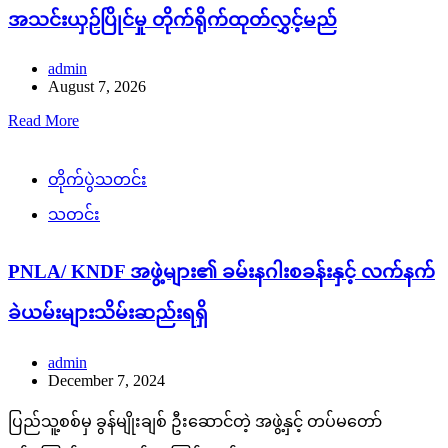
အသင်းယှဉ်ပြိုင်မှု တိုက်ရိုက်ထုတ်လွှင့်မည်
admin
August 7, 2026
Read More
တိုက်ပွဲသတင်း
သတင်း
PNLA/ KNDF အဖွဲ့များ၏ ခမ်းနဂါးစခန်းနှင့် လက်နက်
ခဲယမ်းများသိမ်းဆည်းရရှိ
admin
December 7, 2024
ပြည်သူ့စစ်မှ ခွန်မျိုးချစ် ဦးဆောင်တဲ့ အဖွဲ့နှင့် တပ်မတော်