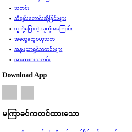
သတင်း
သီချင်းတောင်းဆိုခြင်းများ
သူတို့ပြောတဲ့ သူတို့အကြောင်း
အထွေထွေဗဟုသုတ
အနုပညာရှင်သတင်းများ
အားကစားသတင်း
Download App
မကြာခင်ကတင်ထားသော