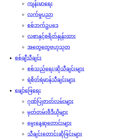
ကျန်းမာရေး
လက်မှုပညာ
စစ်ဘက်ဥပဒေ
လစာနှင့်စရိတ်နှုန်းထား
အထွေထွေဗဟုသုတ
စစ်ချီသီချင်း
စစ်သည်ရေး/ဆိုသီချင်းများ
ရဲစိတ်ရဲမာန်သီချင်းများ
ဖျော်ဖြေရေး
ဂုဏ်ပြုဇာတ်လမ်းများ
မှတ်တမ်းဗီဒီယိုများ
မွေးနေ့ဆုတောင်းများ
သီချင်းတောင်းဆိုခြင်းများ