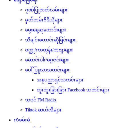
ဂုဏ်ပြုဇာတ်လမ်းများ
မှတ်တမ်းဗီဒီယိုများ
မွေးနေ့ဆုတောင်းများ
သီချင်းတောင်းဆိုခြင်းများ
ဝတ္ထု/ကာတွန်း/ကဗျာများ
ဆောင်းပါး/မဂ္ဂဇင်းများ
ပေါ်ပြူလာသတင်းများ
အနုပညာရှင်သတင်းများ
ထူးထူးခြားခြား Facebook သတင်းများ
သဇင် FM Radio
Tiktok ဆယ်လီများ
ကံစမ်းမဲ