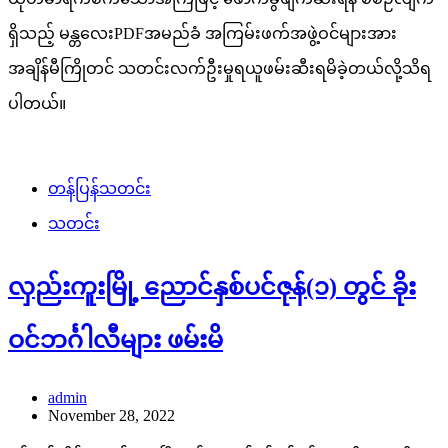
ရှိသည့် မန္တလေးPDFအမည်ခံ အကြမ်းဖက်အဖွဲ့ဝင်များအား
အချိန်မီကြိုတင် သတင်းလက်ဦးမှုရယူဖမ်းဆီးရမိခဲ့တယ်လို့သိရ
ပါတယ်။
တန်ပြန်သတင်း
သတင်း
လှည်းကူးမြို့ ညောင်နှစ်ပင်ဇုန်(၁) တွင် ခိုး
ဝင်ဘင်္ဂါလီများ ဖမ်းမိ
admin
November 28, 2022