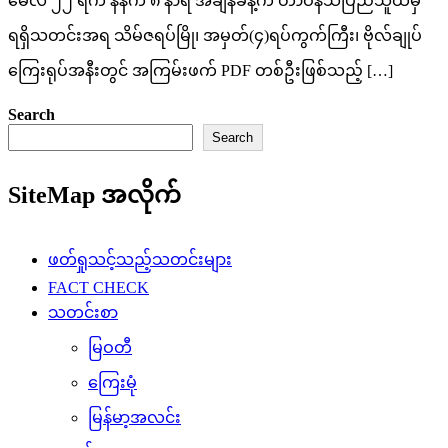
မေလ ၂၂ ရက် နံနက် ၈ နာရီ အချိန်ခန့်က တာဝန်သိပြည်သူထံမှ
ရရှိသတင်းအရ သိမ်ဇရပ်မြို၊ အမှတ်(၄)ရပ်ကွက်ကြီး၊ ဗိုလ်ချုပ်
ကြေးရုပ်အနီးတွင် အကြမ်းဖက် PDF တစ်ဦးဖြစ်သည့် […]
Search
Search
SiteMap အလိုက်
ဖတ်ရှုသင့်သည့်သတင်းများ
FACT CHECK
သတင်းစာ
မြဝတီ
ကြေးမုံ
မြန်မာ့အလင်း