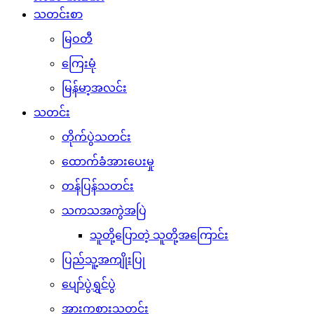
သတင်းစာ
မြဝတီ
ကြေးမုံ
မြန်မာ့အလင်း
သတင်း
တိုက်ပွဲသတင်း
ထောက်ခံအားပေးမှု
တန်ပြန်သတင်း
သကသအကွဲအပြဲ
သူတို့ပြောတဲ့ သူတို့အကြောင်း
ပြည်သူ့အကျိုးပြု
ပျော်ပွဲရွှင်ပွဲ
အားကစားသတင်း