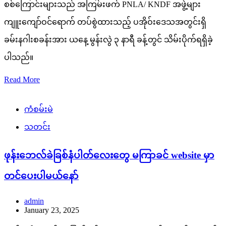
စစ်ကြောင်းများသည် အကြမ်းဖက် PNLA/ KNDF အဖွဲ့များ
ကျူးကျော်ဝင်ရောက် တပ်စွဲထားသည့် ပအိုဝ်းဒေသအတွင်းရှိ
ခမ်းနဂါးစခန်းအား ယနေ့ မွန်းလွဲ ၃ နာရီ ခန့်တွင် သိမ်းပိုက်ရရှိခဲ့
ပါသည်။
Read More
ကံစမ်းမဲ
သတင်း
ဖုန်းဘေလ်ခဲခြစ်နံပါတ်လေးတွေ မကြာခင် website မှာ
တင်ပေးပါမယ်နော်
admin
January 23, 2025