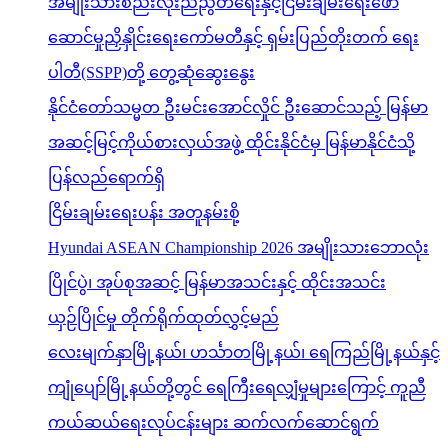
အမျိုးသားစည်းလုံးညီညွတ်ရေးနှင့်ငြိမ်းချမ်းရေးဖော်
ဆောင်မှုညှိနှိုင်းရေးကော်မတီနှင့် ရှမ်းပြည်တိုးတက် ရေး
ပါတီ(SSPP)တို့ တွေ့ဆုံဆွေးနွေး
နိုင်ငံတော်သမ္မတ ဦးမင်းအောင်လှိုင် ဦးဆောင်သည့် မြန်မာ
အဆင့်မြင့်ကိုယ်စားလှယ်အဖွဲ့ ထိုင်းနိုင်ငံမှ မြန်မာနိုင်ငံသို့
ပြန်လည်ရောက်ရှိ
ငြိမ်းချမ်းရေးပန်း အတူနမ်းစို့
Hyundai ASEAN Championship 2026 အမျိုးသားဘောလုံး
ပြိုင်ပွဲ၊ အုပ်စုအဆင့် မြန်မာအသင်းနှင့် ထိုင်းအသင်း
ယှဉ်ပြိုင်မှု တိုက်ရိုက်ထုတ်လွှင့်မည်
လေးမျက်နှာမြို့နယ်၊ ဟင်္သာတမြို့နယ်၊ ရေကြည်မြို့နယ်နှင့်
ကျုံပျော်မြို့နယ်တို့တွင် ရေကြီးရေလျှံမှုများကြောင့် ကူညီ
ကယ်ဆယ်ရေးလုပ်ငန်းများ ဆက်လက်ဆောင်ရွက်