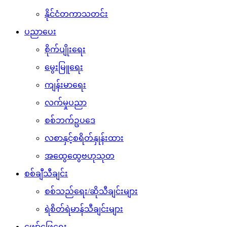
နိုင်ငံတကာသတင်း
ပညာပေး
စိုက်ပျိုးရေး
မွေးမြူရေး
ကျန်းမာရေး
လက်မှုပညာ
စစ်ဘက်ဥပဒေ
လစာနှင့်စရိတ်နှုန်းထား
အထွေထွေဗဟုသုတ
စစ်ချီသီချင်း
စစ်သည်ရေး/ဆိုသီချင်းများ
ရဲစိတ်ရဲမာန်သီချင်းများ
ဖျော်ဖြေရေး