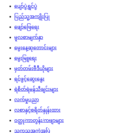
ပျော်ပွဲရွှင်ပွဲ
ပြည်သူ့အကျိုးပြု
ဖျော်ဖြေရေး
မူလစာမျက်နှာ
မွေးနေ့ဆုတောင်းများ
မွေးမြူရေး
မှတ်တမ်းဗီဒီယိုများ
ရင်ဖွင့်ဆွေးနွေး
ရဲစိတ်ရဲမန်သီချင်းများ
လက်မှုပညာ
လစာနှင့်စရိတ်နှုန်းထား
ဝတ္ထု/ကာတွန်း/ကဗျာများ
သကသအကွဲအပြဲ