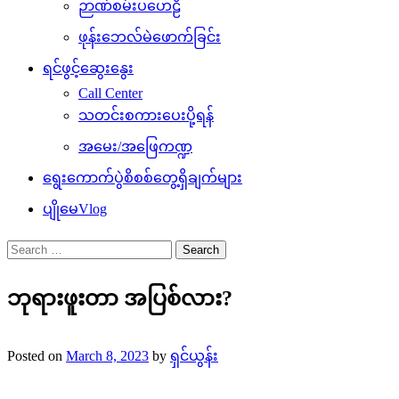
ဉာဏ်စမ်းပဟေဠိ
ဖုန်းဘေလ်မဲဖောက်ခြင်း
ရင်ဖွင့်ဆွေးနွေး
Call Center
သတင်းစကားပေးပို့ရန်
အမေး/အဖြေကဏ္ဍ
ရွေးကောက်ပွဲစိစစ်တွေ့ရှိချက်များ
ပျိုမေVlog
Search
for:
ဘုရားဖူးတာ အပြစ်လား?
Posted on
March 8, 2023
by
ရှင်ယွန်း