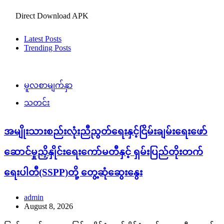
Direct Download APK
Latest Posts
Trending Posts
မူလစာမျက်နှာ
သတင်း
အမျိုးသားစည်းလုံးညီညွတ်ရေးနှင့်ငြိမ်းချမ်းရေးဖော်
ဆောင်မှုညှိနှိုင်းရေးကော်မတီနှင့် ရှမ်းပြည်တိုးတက်
ရေးပါတီ(SSPP)တို့ တွေ့ဆုံဆွေးနွေး
admin
August 8, 2026