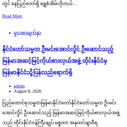
တွင် နေပြည်တော်ရှိ ရွှေစံအိမ်ဟိုတယ်…
Read More
မူလစာမျက်နှာ
နိုင်ငံတော်သမ္မတ ဦးမင်းအောင်လှိုင် ဦးဆောင်သည့်
မြန်မာအဆင့်မြင့်ကိုယ်စားလှယ်အဖွဲ့ ထိုင်းနိုင်ငံမှ
မြန်မာနိုင်ငံသို့ပြန်လည်ရောက်ရှိ
admin
August 8, 2026
ပြည်ထောင်စုသမ္မတမြန်မာနိုင်ငံတော်နိုင်ငံတော်သမ္မတ ဦးမင်း
အောင်လှိုင် ဦးဆောင်သည့် မြန်မာအဆင့်မြင့်ကိုယ်စားလှယ်အဖွဲ့
သည် ထိုင်းနိုင်ငံဝန်ကြီးချုပ် မစ္စတာ အနုထင်ချာဝီရ