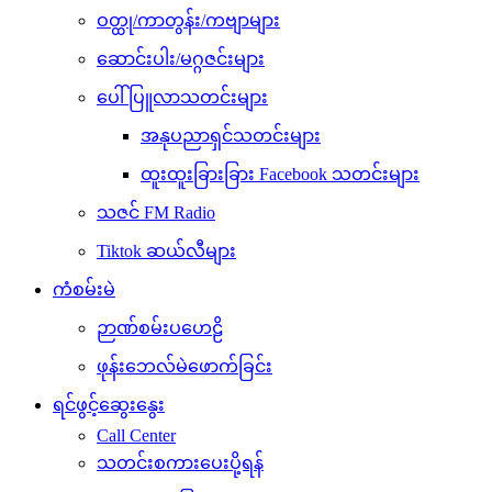
ဝတ္ထု/ကာတွန်း/ကဗျာများ
ဆောင်းပါး/မဂ္ဂဇင်းများ
ပေါ်ပြူလာသတင်းများ
အနုပညာရှင်သတင်းများ
ထူးထူးခြားခြား Facebook သတင်းများ
သဇင် FM Radio
Tiktok ဆယ်လီများ
ကံစမ်းမဲ
ဉာဏ်စမ်းပဟေဠိ
ဖုန်းဘေလ်မဲဖောက်ခြင်း
ရင်ဖွင့်ဆွေးနွေး
Call Center
သတင်းစကားပေးပို့ရန်