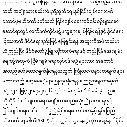
ပြည်ထောင်စုသမ္မတမြန်မာနိုင်ငံတော် နိုင်ငံတော်သမ္မတဦးဆောင်
သည့် အမျိုးသားစည်းလုံးညီညွတ်ရေးနှင့်ငြိမ်းချမ်းရေးဖော်
ဆောင်မှုဗဟိုကော်မတီသည် ငြိမ်းချမ်းရေးလုပ်ငန်းစဉ်များဖော်
ဆောင်ရာတွင် လက်နက်ကိုင်ပဋိပက္ခများချုပ်ငြိမ်းရန်နှင့် နိုင်ငံရေး
ပြဿနာကို နိုင်ငံရေးနည်းဖြင့် ဖြေရှင်းရန် အထူးလိုအပ်သည်ဟု
ယုံကြည်ပြီး နိုင်ငံတော်ဖွံ့ဖြိုးတိုးတက်ရေးနှင့် တည်ငြိမ်အေးချမ်း
ရေးတို့အတွက် ငြိမ်းချမ်းရေးလုပ်ငန်းစဉ်များအား အကောင်
အထည်ဖော်ဆောင်ရွက်နိုင်ရန်အတွက် ကြိုတင်ကန့်သတ်ချက်များ
မထားသည့် ဆွေးနွေးပွဲများပြုလုပ်နိုင်ရန် ကြေညာချက်အမှတ်
၁/၂၀၂၆ ဖြင့် ၂၁-၄-၂၀၂၆ တွင် ကမ်းလှမ်း ဖိတ်ခေါ်ခဲ့သည်။
ထိုသို့ဖိတ်ခေါ်ချက်အရ အမျိုးသားစည်းလုံးညီညွတ်ရေးနှင့်
ငြိမ်းချမ်းရေးဖော်ဆောင်မှုညှိနှိုင်းရေးကော်မတီနှင့် ရှမ်းပြည်
တိုးတက်ရေးပါတီ(SSPP)တို့ တွေ့ဆုံဆွေးနွေးပွဲကို ယနေ့နံနက်ပိုင်း