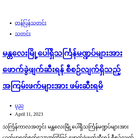
တန်ပြန်သတင်း
သတင်း
မန္တလေးမြို့ပေါ်ရှိသင်္ကြန်မဏ္ဍပ်များအား
ဖောက်ခွဲဖျက်ဆီးရန် စီစဉ်လျက်ရှိသည့်
အကြမ်းဖက်များအား ဖမ်းဆီးရမိ
ပုည
April 11, 2023
သင်္ကြန်ကာလအတွင်း မန္တလေးမြို့ပေါ်ရှိသင်္ကြန်မဏ္ဍပ်များအား
ယုတ်မာရက်စက်သောအကြံဖြင့် ဖောက်ခွဲဖျက်ဆီးရန် စီစဉ်လျက်