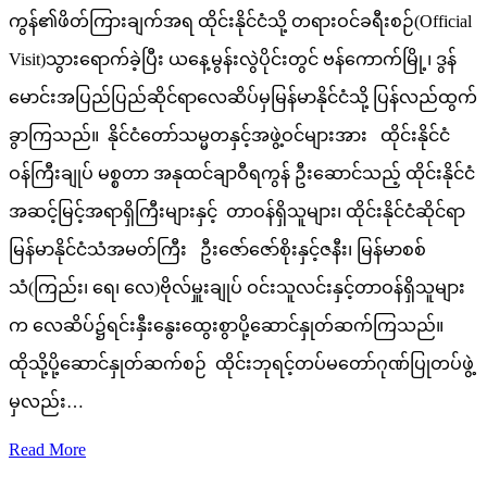
ကွန်၏ဖိတ်ကြားချက်အရ ထိုင်းနိုင်ငံသို့ တရားဝင်ခရီးစဉ်(Official
Visit)သွားရောက်ခဲ့ပြီး ယနေ့မွန်းလွဲပိုင်းတွင် ဗန်ကောက်မြို့၊ ဒွန်
မောင်းအပြည်ပြည်ဆိုင်ရာလေဆိပ်မှမြန်မာနိုင်ငံသို့ ပြန်လည်ထွက်
ခွာကြသည်။ နိုင်ငံတော်သမ္မတနှင့်အဖွဲ့ဝင်များအား ထိုင်းနိုင်ငံ
ဝန်ကြီးချုပ် မစ္စတာ အနုထင်ချာဝီရကွန် ဦးဆောင်သည့် ထိုင်းနိုင်ငံ
အဆင့်မြင့်အရာရှိကြီးများနှင့် တာဝန်ရှိသူများ၊ ထိုင်းနိုင်ငံဆိုင်ရာ
မြန်မာနိုင်ငံသံအမတ်ကြီး ဦးဇော်ဇော်စိုးနှင့်ဇနီး၊ မြန်မာစစ်
သံ(ကြည်း၊ ရေ၊ လေ)ဗိုလ်မှူးချုပ် ဝင်းသူလင်းနှင့်တာဝန်ရှိသူများ
က လေဆိပ်၌ရင်းနှီးနွေးထွေးစွာပို့ဆောင်နှုတ်ဆက်ကြသည်။
ထိုသို့ပို့ဆောင်နှုတ်ဆက်စဉ် ထိုင်းဘုရင့်တပ်မတော်ဂုဏ်ပြုတပ်ဖွဲ့
မှလည်း…
Read More