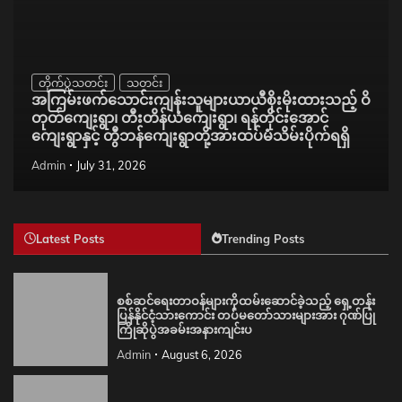
တိုက်ပွဲသတင်း
သတင်း
အကြမ်းဖက်သောင်းကျန်းသူများယာယီစိုးမိုးထားသည့် ဝိ
တုတ်ကျေးရွာ၊ တီးတိန်ယံကျေးရွာ၊ ရန်တိုင်းအောင်
ကျေးရွာနှင့် တွီဘန်ကျေးရွာတို့အားထပ်မံသိမ်းပိုက်ရရှိ
Admin
July 31, 2026
Latest Posts
Trending Posts
စစ်ဆင်ရေးတာဝန်များကိုထမ်းဆောင်ခဲ့သည့် ရှေ့တန်း
ပြန်နိုင်ငံ့သားကောင်း တပ်မတော်သားများအား ဂုဏ်ပြု
ကြိုဆိုပွဲအခမ်းအနားကျင်းပ
Admin
August 6, 2026