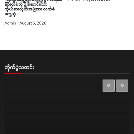
ချားလ်စ်ဘို ဦးဆောင်သော
ကိုယ်စားလှယ်အဖွဲ့အား လက်ခံ
တွေ့ဆုံ
Admin
August 6, 2026
တိုက်ပွဲသတင်း