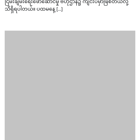
ငြိမ်းချမ်းရေးဖော်ဆောင်မှု ဗဟိုဌာန၌ ကျင်းပမှာဖြစ်တယ်လို့
သိရှိရပါတယ်။ ပထမနေ့ […]