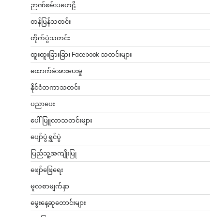
ဉာဏ်စမ်းပဟေဠိ
တန်ပြန်သတင်း
တိုက်ပွဲသတင်း
ထူးထူးခြားခြား Facebook သတင်းများ
ထောက်ခံအားပေးမှု
နိုင်ငံတကာသတင်း
ပညာပေး
ပေါ်ပြူလာသတင်းများ
ပျော်ပွဲရွှင်ပွဲ
ပြည်သူ့အကျိုးပြု
ဖျော်ဖြေရေး
မူလစာမျက်နှာ
မွေးနေ့ဆုတောင်းများ