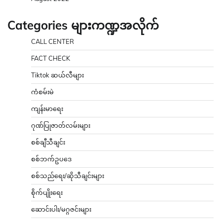
Categories များကဏ္ဍအလိုက်
CALL CENTER
FACT CHECK
Tiktok ဆယ်လီများ
ကံစမ်းမဲ
ကျန်းမာရေး
ဂုဏ်ပြုဇာတ်လမ်းများ
စစ်ချီသီချင်း
စစ်ဘက်ဥပဒေ
စစ်သည်ရေး/ဆိုသီချင်းများ
စိုက်ပျိုးရေး
ဆောင်းပါး/မဂ္ဂဇင်းများ