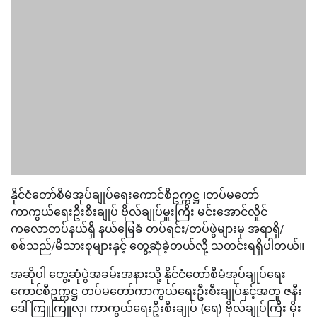
နိုင်ငံတော်စီမံအုပ်ချုပ်ရေးကောင်စီဥက္ကဋ္ဌ ၊တပ်မတော်
ကာကွယ်ရေးဦးစီးချုပ် ဗိုလ်ချုပ်မှူးကြီး မင်းအောင်လှိုင်
ကလောတပ်နယ်ရှိ နယ်မြေခံ တပ်ရင်း/တပ်ဖွဲများမှ အရာရှိ/
စစ်သည်/မိသားစုများနှင့် တွေ့ဆုံခဲ့တယ်လို့ သတင်းရရှိပါတယ်။
အဆိုပါ တွေ့ဆုံပွဲအခမ်းအနားသို့ နိုင်ငံတော်စီမံအုပ်ချုပ်ရေး
ကောင်စီဥက္ကဋ္ဌ တပ်မတော်ကာကွယ်ရေးဦးစီးချုပ်နှင့်အတူ ဇနီး
ဒေါ်ကြူကြူလှ၊ ကာကွယ်ရေးဦးစီးချုပ် (ရေ) ဗိုလ်ချုပ်ကြီး မိုး