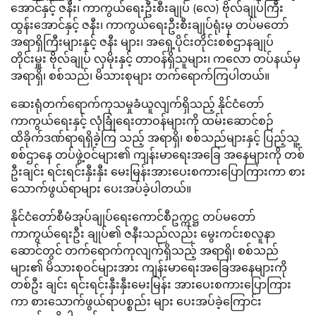
အောင်နှင့် ဇနီး၊ ကာကွယ်ရေးဦးစီးချုပ် (လေ) ဗိုလ်ချုပ်ကြီး
ထွန်းအောင်နှင့် ဇနီး၊ ကာကွယ်ရေးဦးစီးချုပ်ရုံးမှ တပ်မတော်
အရာရှိကြီးများနှင့် ဇနီး များ၊ အရှေ့ပိုင်းတိုင်းစစ်ဌာနချုပ်
တိုင်းမှူး ဗိုလ်ချုပ် လှမိုးနှင့် တာဝန်ရှိသူများ၊ ကလော တပ်နယ်မှ
အရာရှိ၊ စစ်သည်၊ မိသားစုများ တက်ရောက်ကြပါတယ်။
ဆေးရုံတက်ရောက်ကုသမှုခံယူလျက်ရှိသည့် နိုင်ငံတော်
ကာကွယ်ရေးနှင့် လုံခြုံရေးတာဝန်များကို ထမ်းဆောင်စဉ်
ထိခိုက်ဒဏ်ရာရရှိခဲ့ကြ သည့် အရာရှိ၊ စစ်သည်များနှင့် ပြည့်သူ့
စစ်ဌာနေ တပ်ဖွဲ့ဝင်များ၏ ကျန်းမာရေးအခြေ အနေများကို တစ်
ဦးချင်း ရင်းရင်းနှီးနှီး မေးမြန်းအားပေးစကားပြောကြားကာ စား
သောက်ဖွယ်ရာများ ပေးအပ်ခဲ့ပါတယ်။
နိုင်ငံတော်စီမံအုပ်ချုပ်ရေးကောင်စီဥက္ကဋ္ဌ တပ်မတော်
ကာကွယ်ရေးဦး ချုပ်၏ ဇနီးသည်လည်း မွေးကင်းစလူနာ
ဆောင်တွင် တက်ရောက်ကုလျက်ရှိသည့် အရာရှိ၊ စစ်သည်
များ၏ မိသားစုဝင်များအား ကျန်းမာရေးအခြေအနေများကို
တစ်ဦး ချင်း ရင်းရင်းနှီးနှီးမေးမြန်း အားပေးစကားပြောကြား
ကာ စားသောက်ဖွယ်ရာပစ္စည်း များ ပေးအပ်ခဲ့ကြောင်း