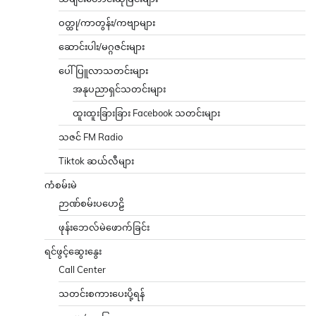
ဝတ္ထု/ကာတွန်း/ကဗျာများ
ဆောင်းပါး/မဂ္ဂဇင်းများ
ပေါ်ပြူလာသတင်းများ
အနုပညာရှင်သတင်းများ
ထူးထူးခြားခြား Facebook သတင်းများ
သဇင် FM Radio
Tiktok ဆယ်လီများ
ကံစမ်းမဲ
ဉာဏ်စမ်းပဟေဠိ
ဖုန်းဘေလ်မဲဖောက်ခြင်း
ရင်ဖွင့်ဆွေးနွေး
Call Center
သတင်းစကားပေးပို့ရန်