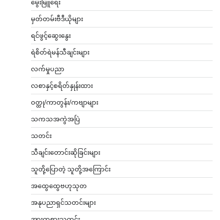
မွေးမြူရေး
မှတ်တမ်းဗီဒီယိုများ
ရင်ဖွင့်ဆွေးနွေး
ရဲစိတ်ရဲမန်သီချင်းများ
လက်မှုပညာ
လစာနှင့်စရိတ်နှုန်းထား
ဝတ္ထု/ကာတွန်း/ကဗျာများ
သကသအကွဲအပြဲ
သတင်း
သီချင်းတောင်းဆိုခြင်းများ
သူတို့ပြောတဲ့ သူတို့အကြောင်း
အထွေထွေဗဟုသုတ
အနုပညာရှင်သတင်းများ
အားကစားသတင်း