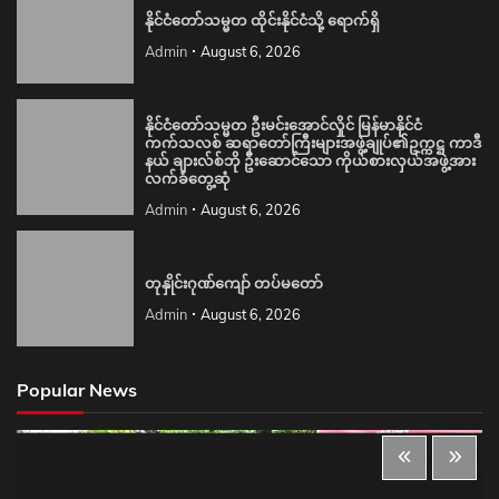
နိုင်ငံတော်သမ္မတ ထိုင်းနိုင်ငံသို့ ရောက်ရှိ
Admin
August 6, 2026
နိုင်ငံတော်သမ္မတ ဦးမင်းအောင်လှိုင် မြန်မာနိုင်ငံ
ကက်သလစ် ဆရာတော်ကြီးများအဖွဲ့ချုပ်၏ဥက္ကဋ္ဌ ကာဒီ
နယ် ချားလ်စ်ဘို ဦးဆောင်သော ကိုယ်စားလှယ်အဖွဲ့အား
လက်ခံတွေ့ဆုံ
Admin
August 6, 2026
တုနှိုင်းဂုဏ်ကျော် တပ်မတော်
Admin
August 6, 2026
Popular News