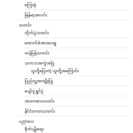
ကြေးမုံ
မြန်မာ့အလင်း
သတင်း
တိုက်ပွဲသတင်း
ထောက်ခံအားပေးမှု
တန်ပြန်သတင်း
သကသအကွဲအပြဲ
သူတို့ပြောတဲ့ သူတို့အကြောင်း
ပြည်သူ့အကျိုးပြု
ပျော်ပွဲရွှင်ပွဲ
အားကစားသတင်း
နိုင်ငံတကာသတင်း
ပညာပေး
စိုက်ပျိုးရေး