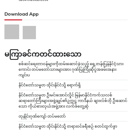
Download App
မကြာခင်ကတင်ထားသော
စစ်ဆင်ရေးတာဝန်များကိုထမ်းဆောင်ခဲ့သည့် ရှေ့တန်းပြန်နိုင်ငံ့သား
ကောင်း တပ်မတော်သားများအား ဂုဏ်ပြုကြိုဆိုပွဲအခမ်းအနား
ကျင်းပ
နိုင်ငံတော်သမ္မတ ထိုင်းနိုင်ငံသို့ ရောက်ရှိ
နိုင်ငံတော်သမ္မတ ဦးမင်းအောင်လှိုင် မြန်မာနိုင်ငံကက်သလစ်
ဆရာတော်ကြီးများအဖွဲ့ချုပ်၏ဥက္ကဋ္ဌ ကာဒီနယ် ချားလ်စ်ဘို ဦးဆောင်
သော ကိုယ်စားလှယ်အဖွဲ့အား လက်ခံတွေ့ဆုံ
တုနှိုင်းဂုဏ်ကျော် တပ်မတော်
နိုင်ငံတော်သမ္မတ ထိုင်းနိုင်ငံသို့ တရားဝင်ခရီးစဉ် စတင်ထွက်ခွာ