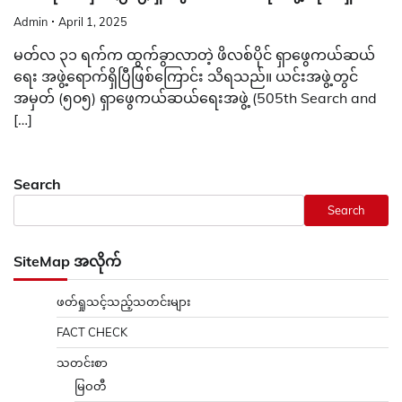
Admin
April 1, 2025
မတ်လ ၃၁ ရက်က ထွက်ခွာလာတဲ့ ဖိလစ်ပိုင် ရှာဖွေကယ်ဆယ်
ရေး အဖွဲ့ရောက်ရှိပြီဖြစ်ကြောင်း သိရသည်။ ယင်းအဖွဲ့တွင်
အမှတ် (၅၀၅) ရှာဖွေကယ်ဆယ်ရေးအဖွဲ့ (505th Search and
[…]
Search
Search
SiteMap အလိုက်
ဖတ်ရှုသင့်သည့်သတင်းများ
FACT CHECK
သတင်းစာ
မြဝတီ