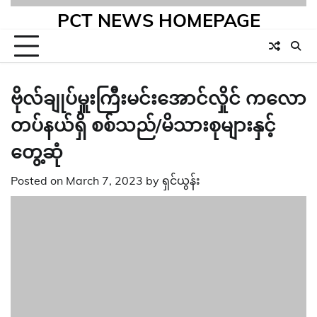
PCT NEWS HOMEPAGE
ဗိုလ်ချုပ်မှူးကြီးမင်း‌အောင်လှိုင် ကလော
တပ်နယ်ရှိ စစ်သည်/မိသားစုများနှင့်
တွေ့ဆုံ
Posted on
March 7, 2023
by
ရှင်ယွန်း