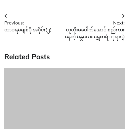
Post
Previous:
Next:
navigation
ထာဝရမချစ်ပို အပိုင်း(၂)
လူတိုးမပေါက်အောင် စည်ကား
နေတဲ့ မန္တလေး ရွှေစာရံ ဘုရားပွဲ
Related Posts