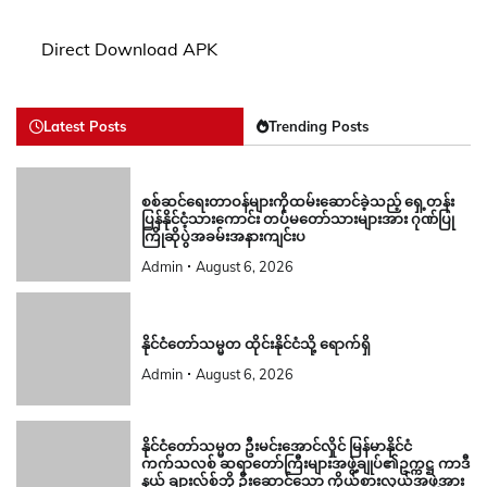
Direct Download APK
Latest Posts
Trending Posts
စစ်ဆင်ရေးတာဝန်များကိုထမ်းဆောင်ခဲ့သည့် ရှေ့တန်း
ပြန်နိုင်ငံ့သားကောင်း တပ်မတော်သားများအား ဂုဏ်ပြု
ကြိုဆိုပွဲအခမ်းအနားကျင်းပ
Admin
August 6, 2026
နိုင်ငံတော်သမ္မတ ထိုင်းနိုင်ငံသို့ ရောက်ရှိ
Admin
August 6, 2026
နိုင်ငံတော်သမ္မတ ဦးမင်းအောင်လှိုင် မြန်မာနိုင်ငံ
ကက်သလစ် ဆရာတော်ကြီးများအဖွဲ့ချုပ်၏ဥက္ကဋ္ဌ ကာဒီ
နယ် ချားလ်စ်ဘို ဦးဆောင်သော ကိုယ်စားလှယ်အဖွဲ့အား