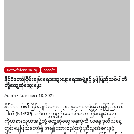
ထောက်ခံအားပေးမှု
သတင်း
နိုင်ငံတော်ငြိမ်းချမ်းရေးဆွေးနွေးရေးအဖွဲ့နှင့် မွန်ပြည်သစ်ပါတီ
တို့တွေ့ဆုံဆွေးနွေး
Admin
November 10, 2022
နိုင်ငံတော်၏ ငြိမ်းချမ်းရေးဆွေးနွေးရေးအဖွဲ့နှင့် မွန်ပြည်သစ်
ပါတီ (NMSP) ဒုတိယဥက္ကဋ္ဌဦးဆောင်သော ငြိမ်းချမ်းရေး
ကိုယ်စားလှယ်အဖွဲ့တို့ တွေ့ဆုံဆွေးနွေးပွဲကို ယနေ့ ဒုတိယနေ့
တွင် နေပြည်တော်ရှိ အမျိုးသားစည်းလုံးညီညွတ်ရေးနှင့်