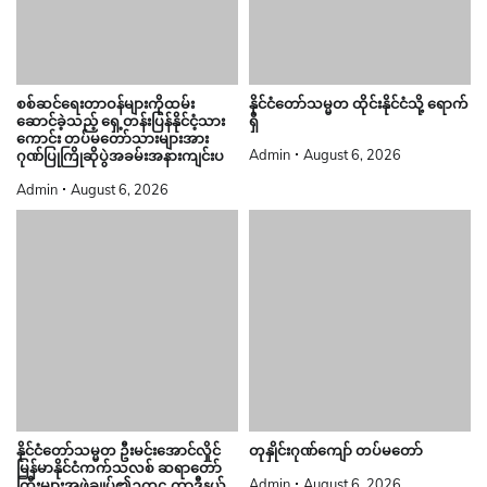
စစ်ဆင်ရေးတာဝန်များကိုထမ်း
နိုင်ငံတော်သမ္မတ ထိုင်းနိုင်ငံသို့ ရောက်
ဆောင်ခဲ့သည့် ရှေ့တန်းပြန်နိုင်ငံ့သား
ရှိ
ကောင်း တပ်မတော်သားများအား
Admin
August 6, 2026
ဂုဏ်ပြုကြိုဆိုပွဲအခမ်းအနားကျင်းပ
Admin
August 6, 2026
နိုင်ငံတော်သမ္မတ ဦးမင်းအောင်လှိုင်
တုနှိုင်းဂုဏ်ကျော် တပ်မတော်
မြန်မာနိုင်ငံကက်သလစ် ဆရာတော်
Admin
August 6, 2026
ကြီးများအဖွဲ့ချုပ်၏ဥက္ကဋ္ဌ ကာဒီနယ်