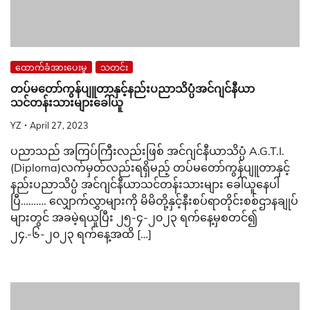
ထောက်ခံအားပေးမှု
သတင်း
တပ်မတော်ကွန်ပျူတာနှင့်နည်းပညာသိပ္ပံအင်ဂျင်နီယာ
သင်တန်းသားများခေါ်ယူ
YZ
April 27, 2023
ပညာသည် အကြပ်ကြီးလည်းဖြစ် အင်ဂျင်နီယာသိပ္ပံ A.G.T.I.
(Diploma)လက်မှတ်လည်းရရှိမည့် တပ်မတော်ကွန်ပျူတာနှင့်
နည်းပညာသိပ္ပံ အင်ဂျင်နီယာသင်တန်းသားများ ခေါ်ယူနေပါ
ပြီ………. လျှောက်လွှာများကို မိမိတို့နှင့်နီးစပ်ရာတိုင်းစစ်ဌာနချုပ်
များတွင် အခမဲ့ရယူပြီး ၂၅-၄-၂၀၂၃ ရက်နေ့မှစတင်၍
၂၄.-၆-၂၀၂၃ ရက်နေ့အထိ […]