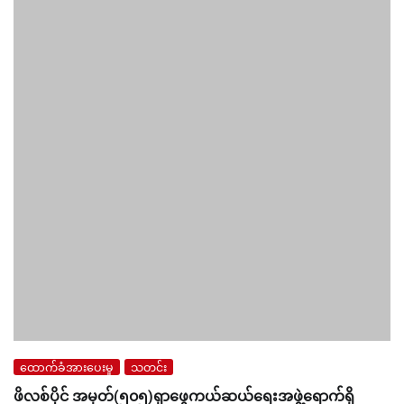
ထောက်ခံအားပေးမှု
သတင်း
ဖိလစ်ပိုင် အမှတ်(၅၀၅)ရှာဖွေကယ်ဆယ်ရေးအဖွဲ့ရောက်ရှိ