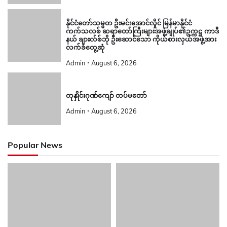
နိုင်ငံတော်သမ္မတ ဦးမင်းအောင်လှိုင် မြန်မာနိုင်ငံ
ကက်သလစ် ဆရာတော်ကြီးများအဖွဲ့ချုပ်၏ဥက္ကဋ္ဌ ကာဒီ
နယ် ချားလ်စ်ဘို ဦးဆောင်သော ကိုယ်စားလှယ်အဖွဲ့အား
လက်ခံတွေ့ဆုံ
Admin
August 6, 2026
တုနှိုင်းဂုဏ်ကျော် တပ်မတော်
Admin
August 6, 2026
Popular News