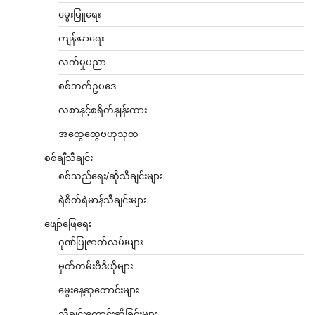
မွေးမြူရေး
ကျန်းမာရေး
လက်မှုပညာ
စစ်ဘက်ဥပဒေ
လစာနှင့်စရိတ်နှုန်းထား
အထွေထွေဗဟုသုတ
စစ်ချီသီချင်း
စစ်သည်ရေး/ဆိုသီချင်းများ
ရဲစိတ်ရဲမာန်သီချင်းများ
ဖျော်ဖြေရေး
ဂုဏ်ပြုဇာတ်လမ်းများ
မှတ်တမ်းဗီဒီယိုများ
မွေးနေ့ဆုတောင်းများ
သီချင်းတောင်းဆိုခြင်းများ