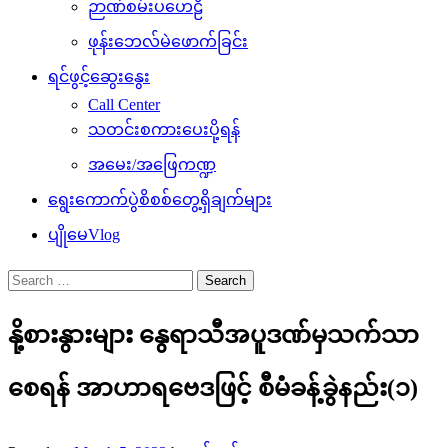
ဉာဏ်စမ်းပဟေဠိ
ဖုန်းဘေလ်မဲဖောက်ခြင်း
ရင်ဖွင့်ဆွေးနွေး
Call Center
သတင်းစကားပေးပို့ရန်
အမေး/အဖြေကဏ္ဍ
ရွေးကောက်ပွဲစိစစ်တွေ့ရှိချက်များ
ပျိုမေVlog
Search
for:
နို့စားနွားများ နွေရာသီအပူဒဏ်မှသက်သာ
စေရန် အာဟာရဗေဒဖြင့် စီမံခန့်ခွဲနည်း(၁)