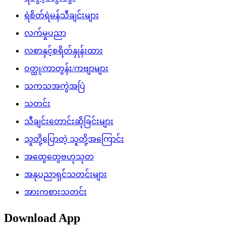
ရဲစိတ်ရဲမန်သီချင်းများ
လက်မှုပညာ
လစာနှင့်စရိတ်နှုန်းထား
ဝတ္ထု/ကာတွန်း/ကဗျာများ
သကသအကွဲအပြဲ
သတင်း
သီချင်းတောင်းဆိုခြင်းများ
သူတို့ပြောတဲ့ သူတို့အကြောင်း
အထွေထွေဗဟုသုတ
အနုပညာရှင်သတင်းများ
အားကစားသတင်း
Download App