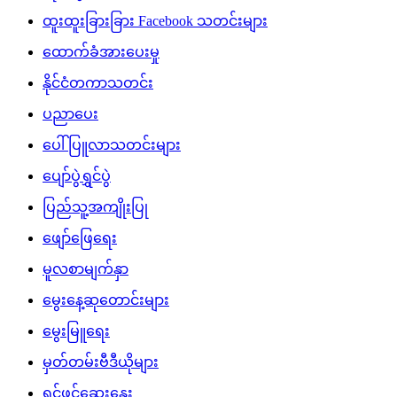
ထူးထူးခြားခြား Facebook သတင်းများ
ထောက်ခံအားပေးမှု
နိုင်ငံတကာသတင်း
ပညာပေး
ပေါ်ပြူလာသတင်းများ
ပျော်ပွဲရွှင်ပွဲ
ပြည်သူ့အကျိုးပြု
ဖျော်ဖြေရေး
မူလစာမျက်နှာ
မွေးနေ့ဆုတောင်းများ
မွေးမြူရေး
မှတ်တမ်းဗီဒီယိုများ
ရင်ဖွင့်ဆွေးနွေး