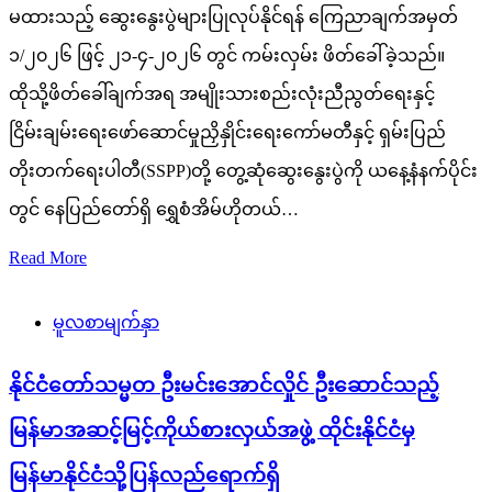
မထားသည့် ဆွေးနွေးပွဲများပြုလုပ်နိုင်ရန် ကြေညာချက်အမှတ်
၁/၂၀၂၆ ဖြင့် ၂၁-၄-၂၀၂၆ တွင် ကမ်းလှမ်း ဖိတ်ခေါ်ခဲ့သည်။
ထိုသို့ဖိတ်ခေါ်ချက်အရ အမျိုးသားစည်းလုံးညီညွတ်ရေးနှင့်
ငြိမ်းချမ်းရေးဖော်ဆောင်မှုညှိနှိုင်းရေးကော်မတီနှင့် ရှမ်းပြည်
တိုးတက်ရေးပါတီ(SSPP)တို့ တွေ့ဆုံဆွေးနွေးပွဲကို ယနေ့နံနက်ပိုင်း
တွင် နေပြည်တော်ရှိ ရွှေစံအိမ်ဟိုတယ်…
Read More
မူလစာမျက်နှာ
နိုင်ငံတော်သမ္မတ ဦးမင်းအောင်လှိုင် ဦးဆောင်သည့်
မြန်မာအဆင့်မြင့်ကိုယ်စားလှယ်အဖွဲ့ ထိုင်းနိုင်ငံမှ
မြန်မာနိုင်ငံသို့ပြန်လည်ရောက်ရှိ