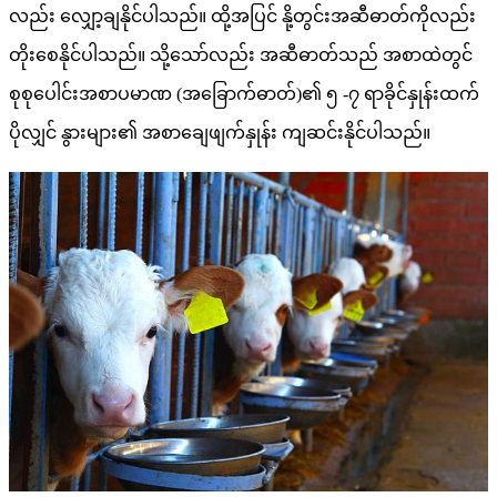
လည်း လျှော့ချနိုင်ပါသည်။ ထို့အပြင် နို့တွင်းအဆီဓာတ်ကိုလည်း
တိုးစေနိုင်ပါသည်။ သို့သော်လည်း အဆီဓာတ်သည် အစာထဲတွင်
စုစုပေါင်းအစာပမာဏ (အခြောက်ဓာတ်)၏ ၅ -၇ ရာခိုင်နှုန်းထက်
ပိုလျှင် နွားများ၏ အစာချေဖျက်နှုန်း ကျဆင်းနိုင်ပါသည်။