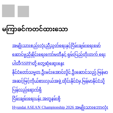
မကြာခင်ကတင်ထားသော
အမျိုးသားစည်းလုံးညီညွတ်ရေးနှင့်ငြိမ်းချမ်းရေးဖော်
ဆောင်မှုညှိနှိုင်းရေးကော်မတီနှင့် ရှမ်းပြည်တိုးတက် ရေး
ပါတီ(SSPP)တို့ တွေ့ဆုံဆွေးနွေး
နိုင်ငံတော်သမ္မတ ဦးမင်းအောင်လှိုင် ဦးဆောင်သည့် မြန်မာ
အဆင့်မြင့်ကိုယ်စားလှယ်အဖွဲ့ ထိုင်းနိုင်ငံမှ မြန်မာနိုင်ငံသို့
ပြန်လည်ရောက်ရှိ
ငြိမ်းချမ်းရေးပန်း အတူနမ်းစို့
Hyundai ASEAN Championship 2026 အမျိုးသားဘောလုံး