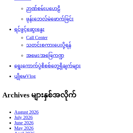
ဉာဏ်စမ်းပဟေဠိ
ဖုန်းဘေလ်မဲဖောက်ခြင်း
ရင်ဖွင့်ဆွေးနွေး
Call Center
သတင်းစကားပေးပို့ရန်
အမေး/အဖြေကဏ္ဍ
ရွေးကောက်ပွဲစိစစ်တွေ့ရှိချက်များ
ပျိုမေVlog
Archives များနှစ်အလိုက်
August 2026
July 2026
June 2026
May 2026