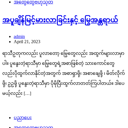
အထွေထွေဗဟုသုတ
အပူချိန်မြင့်မားလာခြင်းနှင့် မြွေအန္တရာယ်
admin
April 21, 2023
ရာသီဥတုကလည်း ပူလာတော့ မြွေတွေလည်း အထွက်များလာမှာ
ပါ။ ပူနွေးတဲ့ရာသီမှာ မြွေတွေရဲ့အစာဖြစ်တဲ့ သားကောင်တွေ
လည်းပိုထွက်လာနိုင်တဲ့အတွက် အစာရှာဖို့၊ အစာချေဖို့ ၊ မိတ်လိုက်
ဖို့၊ ဥဥဖို့ ပူနွေးတဲ့ရာသီမှာ ပိုမိုပြီးထွက်လာတတ်ကြပါတယ်။ ဒါပေ
မယ့်လည်း […]
ပညာပေး
အထွေထွေဗဟုသုတ