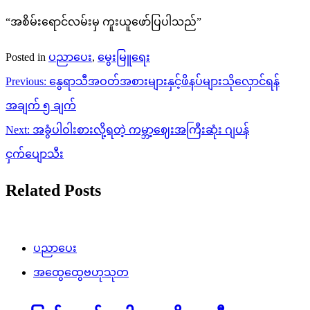
“အစိမ်းရောင်လမ်းမှ ကူးယူဖော်ပြပါသည်”
Posted in
ပညာပေး
,
မွေးမြူရေး
Post
Previous:
နွေရာသီအဝတ်အစားများနှင့်ဖိနပ်များသိုလှောင်ရန်
navigation
အချက် ၅ ချက်
Next:
အခွံပါဝါးစားလို့ရတဲ့ ကမ္ဘာ့ဈေးအကြီးဆုံး ဂျပန်
ငှက်ပျောသီး
Related Posts
ပညာပေး
အထွေထွေဗဟုသုတ