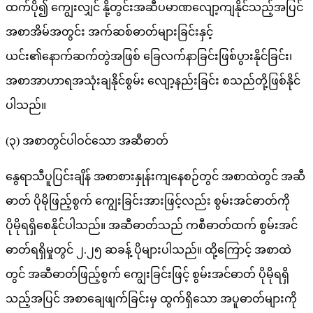
ထက်ပို၍ ကျွေးလျှင် နို့တွင်းအဆီပမာဏလျော့ကျနိုင်သည့်အပြင်
အစာအိမ်အတွင်း အက်ဆစ်ဓာတ်များခြင်းနှင့်
ယင်း၏နောက်ဆက်တွဲအဖြစ် ခြေလက်နာခြင်းဖြစ်ပွားနိုင်ခြင်း၊
အစာအာဟာရအသုံးချနိုင်စွမ်း လျော့နည်းခြင်း စသည်တို့ဖြစ်နိုင်
ပါသည်။
(၃) အစာတွင်ပါဝင်သော အဆီဓာတ်
နွေရာသီပူပြင်းချိန် အစာစားနှုန်းကျနေစဉ်တွင် အစာထဲတွင် အဆီ
ဓာတ် ပိုမိုဖြည့်စွက် ကျွေးခြင်းအားဖြင့်လည်း စွမ်းအင်ဓာတ်ကို
ပိုမိုရရှိစေနိုင်ပါသည်။ အဆီဓာတ်သည် ကစီဓာတ်ထက် စွမ်းအင်
ဓာတ်ရရှိမှုတွင် ၂.၂၅ ဆခန့် ပိုများပါသည်။ ထို့ကြောင့် အစာထဲ
တွင် အဆီဓာတ်ဖြည့်စွက် ကျွေးခြင်းဖြင့် စွမ်းအင်ဓာတ် ပိုမိုရရှိ
သည့်အပြင် အစာချေဖျက်ခြင်းမှ ထွက်ရှိသော အပူဓာတ်များကို