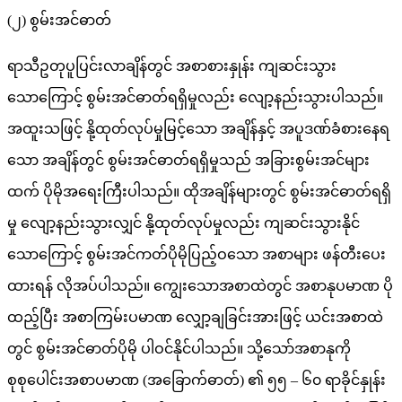
(၂) စွမ်းအင်ဓာတ်
ရာသီဥတုပူပြင်းလာချိန်တွင် အစာစားနှုန်း ကျဆင်းသွား
သောကြောင့် စွမ်းအင်ဓာတ်ရရှိမှုလည်း လျော့နည်းသွားပါသည်။
အထူးသဖြင့် နို့ထုတ်လုပ်မှုမြင့်သော အချိန်နှင့် အပူဒဏ်ခံစားနေရ
သော အချိန်တွင် စွမ်းအင်ဓာတ်ရရှိမှုသည် အခြားစွမ်းအင်များ
ထက် ပိုမိုအရေးကြီးပါသည်။ ထိုအချိန်များတွင် စွမ်းအင်ဓာတ်ရရှိ
မှု လျော့နည်းသွားလျှင် နို့ထုတ်လုပ်မှုလည်း ကျဆင်းသွားနိုင်
သောကြောင့် စွမ်းအင်ဂာတ်ပိုမိုပြည့်ဝသော အစာများ ဖန်တီးပေး
ထားရန် လိုအပ်ပါသည်။ ကျွေးသောအစာထဲတွင် အစာနုပမာဏ ပို
ထည့်ပြီး အစာကြမ်းပမာဏ လျှော့ချခြင်းအားဖြင့် ယင်းအစာထဲ
တွင် စွမ်းအင်ဓာတ်ပိုမို ပါဝင်နိုင်ပါသည်။ သို့သော်အစာနုကို
စုစုပေါင်းအစာပမာဏ (အခြောက်ဓာတ်) ၏ ၅၅ – ၆၀ ရာခိုင်နှုန်း