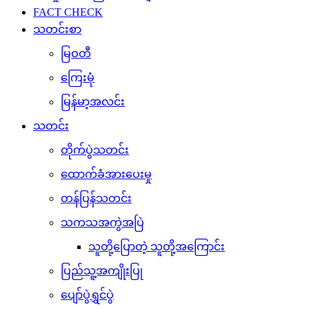
FACT CHECK
သတင်းစာ
မြဝတီ
ကြေးမုံ
မြန်မာ့အလင်း
သတင်း
တိုက်ပွဲသတင်း
ထောက်ခံအားပေးမှု
တန်ပြန်သတင်း
သကသအကွဲအပြဲ
သူတို့ပြောတဲ့ သူတို့အကြောင်း
ပြည်သူ့အကျိုးပြု
ပျော်ပွဲရွှင်ပွဲ