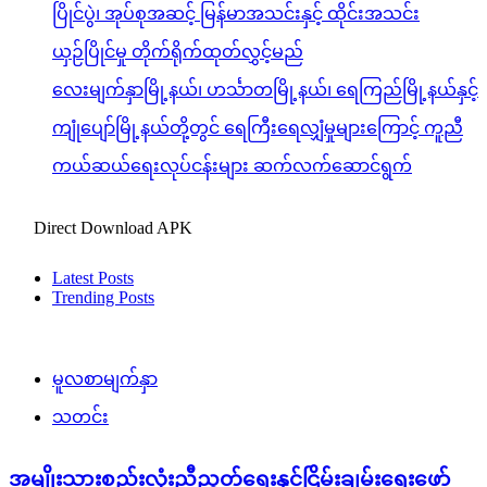
ပြိုင်ပွဲ၊ အုပ်စုအဆင့် မြန်မာအသင်းနှင့် ထိုင်းအသင်း
ယှဉ်ပြိုင်မှု တိုက်ရိုက်ထုတ်လွှင့်မည်
လေးမျက်နှာမြို့နယ်၊ ဟင်္သာတမြို့နယ်၊ ရေကြည်မြို့နယ်နှင့်
ကျုံပျော်မြို့နယ်တို့တွင် ရေကြီးရေလျှံမှုများကြောင့် ကူညီ
ကယ်ဆယ်ရေးလုပ်ငန်းများ ဆက်လက်ဆောင်ရွက်
Direct Download APK
Latest Posts
Trending Posts
မူလစာမျက်နှာ
သတင်း
အမျိုးသားစည်းလုံးညီညွတ်ရေးနှင့်ငြိမ်းချမ်းရေးဖော်