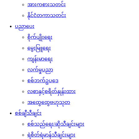
အားကစားသတင်း
နိုင်ငံတကာသတင်း
ပညာပေး
စိုက်ပျိုးရေး
မွေးမြူရေး
ကျန်းမာရေး
လက်မှုပညာ
စစ်ဘက်ဥပဒေ
လစာနှင့်စရိတ်နှုန်းထား
အထွေထွေဗဟုသုတ
စစ်ချီသီချင်း
စစ်သည်ရေး/ဆိုသီချင်းများ
ရဲစိတ်ရဲမာန်သီချင်းများ