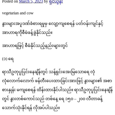
Posted on
March 5, 2023
by
ရှင်ယွန်း
vegetarian and cow
နွားများအပူဒဏ်ခံစားရမှုမှ လျော့ကျစေရန် ပတ်ဝန်းကျင်နှင့်
အာဟာရကိုစီမံခန့်ခွဲနိုင်သည်။
အာဟာရဖြင့် စီမံနိုင်သည့်နည်းများတွင်
(၁) ရေ
ရာသီဥတုပူပြင်းနေချိန်တွင် သန့်ရှင်းအေးမြသောရေ လုံ
လုံလောက်လောက် ဖန်တီးပေးထားခြင်းအားဖြင့် နွားများ၏ အစာ
စားနှုန်း မကျစေရန် ထိန်းထားနိုင်ပါသည်။ ရာသီဥတုပူပြင်းနေချိန်
တွင် နွားတစ်ကောင်သည် တစ်နေ့ ရေ ၁၅၀ – ၂၀၀ လီတာခန့်
သောက်သုံးနိုင်ရန် လိုအပ်ပါသည်။