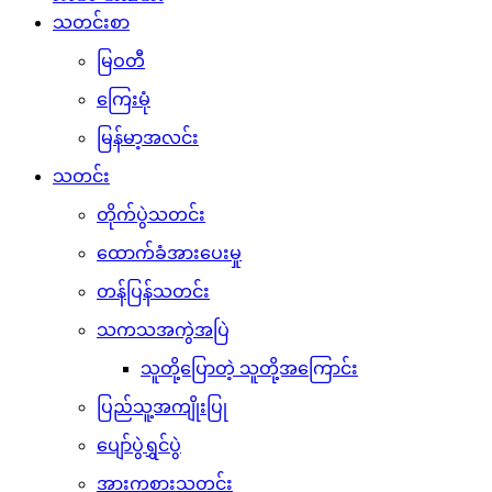
သတင်းစာ
မြဝတီ
ကြေးမုံ
မြန်မာ့အလင်း
သတင်း
တိုက်ပွဲသတင်း
ထောက်ခံအားပေးမှု
တန်ပြန်သတင်း
သကသအကွဲအပြဲ
သူတို့ပြောတဲ့ သူတို့အကြောင်း
ပြည်သူ့အကျိုးပြု
ပျော်ပွဲရွှင်ပွဲ
အားကစားသတင်း