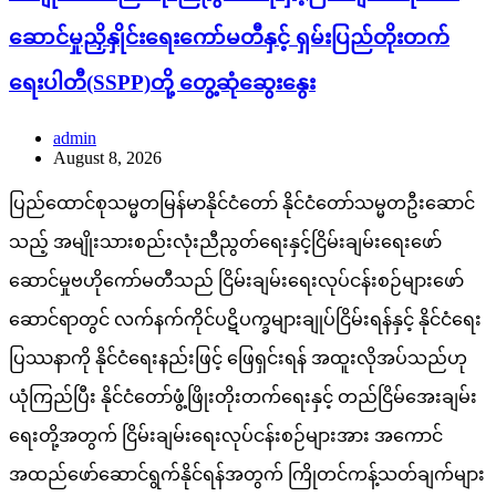
ဆောင်မှုညှိနှိုင်းရေးကော်မတီနှင့် ရှမ်းပြည်တိုးတက်
ရေးပါတီ(SSPP)တို့ တွေ့ဆုံဆွေးနွေး
admin
August 8, 2026
ပြည်ထောင်စုသမ္မတမြန်မာနိုင်ငံတော် နိုင်ငံတော်သမ္မတဦးဆောင်
သည့် အမျိုးသားစည်းလုံးညီညွတ်ရေးနှင့်ငြိမ်းချမ်းရေးဖော်
ဆောင်မှုဗဟိုကော်မတီသည် ငြိမ်းချမ်းရေးလုပ်ငန်းစဉ်များဖော်
ဆောင်ရာတွင် လက်နက်ကိုင်ပဋိပက္ခများချုပ်ငြိမ်းရန်နှင့် နိုင်ငံရေး
ပြဿနာကို နိုင်ငံရေးနည်းဖြင့် ဖြေရှင်းရန် အထူးလိုအပ်သည်ဟု
ယုံကြည်ပြီး နိုင်ငံတော်ဖွံ့ဖြိုးတိုးတက်ရေးနှင့် တည်ငြိမ်အေးချမ်း
ရေးတို့အတွက် ငြိမ်းချမ်းရေးလုပ်ငန်းစဉ်များအား အကောင်
အထည်ဖော်ဆောင်ရွက်နိုင်ရန်အတွက် ကြိုတင်ကန့်သတ်ချက်များ