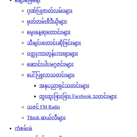
ဂုဏ်ပြုဇာတ်လမ်းများ
မှတ်တမ်းဗီဒီယိုများ
မွေးနေ့ဆုတောင်းများ
သီချင်းတောင်းဆိုခြင်းများ
ဝတ္ထု/ကာတွန်း/ကဗျာများ
ဆောင်းပါး/မဂ္ဂဇင်းများ
ပေါ်ပြူလာသတင်းများ
အနုပညာရှင်သတင်းများ
ထူးထူးခြားခြား Facebook သတင်းများ
သဇင် FM Radio
Tiktok ဆယ်လီများ
ကံစမ်းမဲ