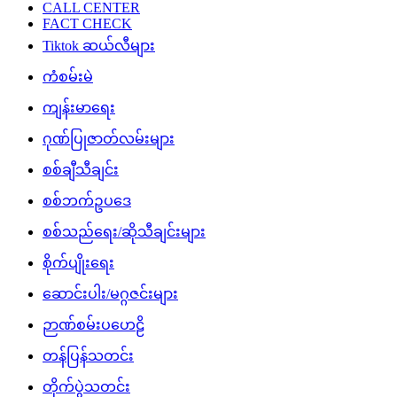
CALL CENTER
FACT CHECK
Tiktok ဆယ်လီများ
ကံစမ်းမဲ
ကျန်းမာရေး
ဂုဏ်ပြုဇာတ်လမ်းများ
စစ်ချီသီချင်း
စစ်ဘက်ဥပဒေ
စစ်သည်ရေး/ဆိုသီချင်းများ
စိုက်ပျိုးရေး
ဆောင်းပါး/မဂ္ဂဇင်းများ
ဉာဏ်စမ်းပဟေဠိ
တန်ပြန်သတင်း
တိုက်ပွဲသတင်း