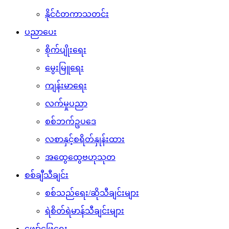
နိုင်ငံတကာသတင်း
ပညာပေး
စိုက်ပျိုးရေး
မွေးမြူရေး
ကျန်းမာရေး
လက်မှုပညာ
စစ်ဘက်ဥပဒေ
လစာနှင့်စရိတ်နှုန်းထား
အထွေထွေဗဟုသုတ
စစ်ချီသီချင်း
စစ်သည်ရေး/ဆိုသီချင်းများ
ရဲစိတ်ရဲမာန်သီချင်းများ
ဖျော်ဖြေရေး