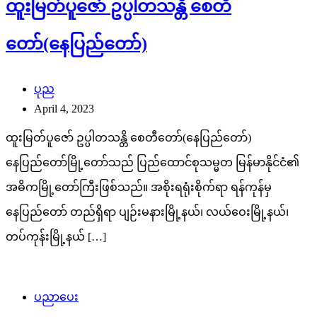
ထူးမြတ်ပူဇော် ဥပ္ပါတသန္တိ စေတီ
တော်(နေပြည်တော်)
ပုည
April 4, 2023
ထူးမြတ်ပူဇော် ဥပ္ပါတသန္တိ စေတီတော်(နေပြည်တော်)
နေပြည်တော်မြို့တော်သည် ပြည်ထောင်စုသမ္မတ မြန်မာနိုင်ငံ၏
အဓိကမြို့တော်ကြီးဖြစ်သည်။ အစိုးရရုံးစိုက်ရာ ရန်ကုန်မှ
နေပြည်တော် တည်ရှိရာ ပျဉ်းမနားမြို့နယ်၊ လယ်ဝေးမြို့နယ်၊
တပ်ကုန်းမြို့နယ် […]
ပညာပေး