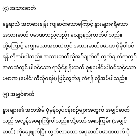
(၄) အသားဓာတ်
နွေရာသီ အစာစားနှုန်း ကျဆင်းသောကြောင့် နွားများရရှိသော
အသားဓာတ် ပမာဏသည်လည်း လျော့နည်းတတ်ပါသည်။
ထို့ကြောင့် ကျွေးသောအစာထဲတွင် အသားဓာတ်ပမာဏ ပိုမိုပါဝင်
ရန် လိုအပ်ပါသည်။ အသားဓာတ်လိုအပ်ချက်ကို တွက်ချက်ရာတွင်
အစာထဲတွင် ပါဝင်သော ရာခိုင်နှုန်းထက် စုစုပေါင်းပါဝင်သင့်သော
ပမာဏ (ပေါင်/ ကီလိုဂရမ်) ဖြင့်တွက်ချက်ရန် လိုအပ်ပါသည်။
(၅) အမျှင်ဓာတ်
နွားများ၏ အစာအိမ် ပုံမှန်လုပ်ငန်းစဉ်များအတွက် အမျှင်ဓာတ်
သည် အလွန်အရေးကြီးပါသည်။ သို့သော် အစာကြမ်း (အမျှင်
ဓာတ်) ကိုချေဖျက်ပြီး ထွက်လာသော အပူဓာတ်ပမာဏထက် ပို