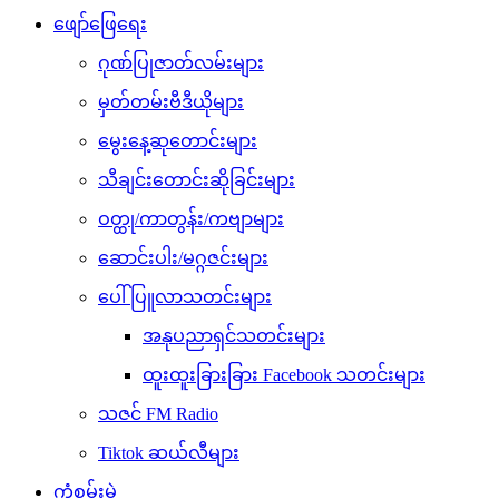
ဖျော်ဖြေရေး
ဂုဏ်ပြုဇာတ်လမ်းများ
မှတ်တမ်းဗီဒီယိုများ
မွေးနေ့ဆုတောင်းများ
သီချင်းတောင်းဆိုခြင်းများ
ဝတ္ထု/ကာတွန်း/ကဗျာများ
ဆောင်းပါး/မဂ္ဂဇင်းများ
ပေါ်ပြူလာသတင်းများ
အနုပညာရှင်သတင်းများ
ထူးထူးခြားခြား Facebook သတင်းများ
သဇင် FM Radio
Tiktok ဆယ်လီများ
ကံစမ်းမဲ