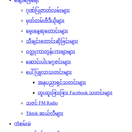
ဂုဏ်ပြုဇာတ်လမ်းများ
မှတ်တမ်းဗီဒီယိုများ
မွေးနေ့ဆုတောင်းများ
သီချင်းတောင်းဆိုခြင်းများ
ဝတ္ထု/ကာတွန်း/ကဗျာများ
ဆောင်းပါး/မဂ္ဂဇင်းများ
ပေါ်ပြူလာသတင်းများ
အနုပညာရှင်သတင်းများ
ထူးထူးခြားခြား Facebook သတင်းများ
သဇင် FM Radio
Tiktok ဆယ်လီများ
ကံစမ်းမဲ