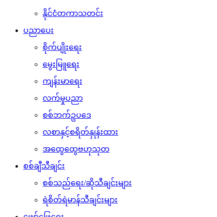
နိုင်ငံတကာသတင်း
ပညာပေး
စိုက်ပျိုးရေး
မွေးမြူရေး
ကျန်းမာရေး
လက်မှုပညာ
စစ်ဘက်ဥပဒေ
လစာနှင့်စရိတ်နှုန်းထား
အထွေထွေဗဟုသုတ
စစ်ချီသီချင်း
စစ်သည်ရေး/ဆိုသီချင်းများ
ရဲစိတ်ရဲမာန်သီချင်းများ
ဖျော်ဖြေရေး