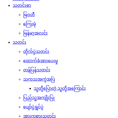
သတင်းစာ
မြဝတီ
ကြေးမုံ
မြန်မာ့အလင်း
သတင်း
တိုက်ပွဲသတင်း
ထောက်ခံအားပေးမှု
တန်ပြန်သတင်း
သကသအကွဲအပြဲ
သူတို့ပြောတဲ့ သူတို့အကြောင်း
ပြည်သူ့အကျိုးပြု
ပျော်ပွဲရွှင်ပွဲ
အားကစားသတင်း