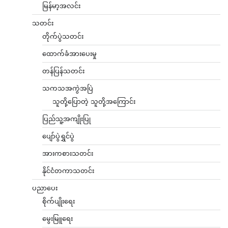
မြန်မာ့အလင်း
သတင်း
တိုက်ပွဲသတင်း
ထောက်ခံအားပေးမှု
တန်ပြန်သတင်း
သကသအကွဲအပြဲ
သူတို့ပြောတဲ့ သူတို့အကြောင်း
ပြည်သူ့အကျိုးပြု
ပျော်ပွဲရွှင်ပွဲ
အားကစားသတင်း
နိုင်ငံတကာသတင်း
ပညာပေး
စိုက်ပျိုးရေး
မွေးမြူရေး