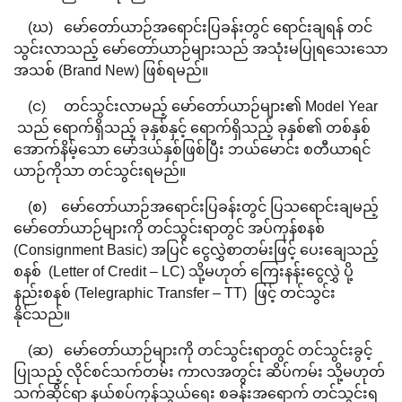
(ဃ) မော်တော်ယာဉ်အရောင်းပြခန်းတွင် ရောင်းချရန် တင်
သွင်းလာသည့် မော်တော်ယာဉ်များသည် အသုံးမပြုရသေးသော
အသစ် (Brand New) ဖြစ်ရမည်။
(င) တင်သွင်းလာမည့် မော်တော်ယာဉ်များ၏ Model Year
သည် ရောက်ရှိသည့် ခုနှစ်နှင့် ရောက်ရှိသည့် ခုနှစ်၏ တစ်နှစ်
အောက်နိမ့်သော မော်ဒယ်နှစ်ဖြစ်ပြီး ဘယ်မောင်း စတီယာရင်
ယာဉ်ကိုသာ တင်သွင်းရမည်။
(စ) မော်တော်ယာဉ်အရောင်းပြခန်းတွင် ပြသရောင်းချမည့်
မော်တော်ယာဉ်များကို တင်သွင်းရာတွင် အပ်ကုန်စနစ်
(Consignment Basic) အပြင် ငွေလွှဲစာတမ်းဖြင့် ပေးချေသည့်
စနစ် (Letter of Credit – LC) သို့မဟုတ် ကြေးနန်းငွေလွှဲ ပို့
နည်းစနစ် (Telegraphic Transfer – TT) ဖြင့် တင်သွင်း
နိုင်သည်။
(ဆ) မော်တော်ယာဉ်များကို တင်သွင်းရာတွင် တင်သွင်းခွင့်
ပြုသည့် လိုင်စင်သက်တမ်း ကာလအတွင်း ဆိပ်ကမ်း သို့မဟုတ်
သက်ဆိုင်ရာ နယ်စပ်ကုန်သွယ်ရေး စခန်းအရောက် တင်သွင်းရ