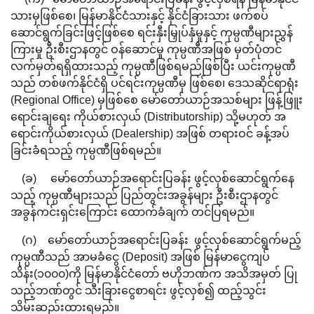
သားမှဖြစ်စေ၊ မြန်မာနိုင်ငံသားနှင့် နိုင်ငံခြားသား ဖက်စပ်
ဆောင်ရွက်ခြင်းဖြင့်ဖြစ်စေ ရင်းနှီးမြှုပ်နှံမှုနှင့် ကုမ္ပဏီများညွှန်
ကြားမှု ဦးစီးဌာနတွင် ဝန်ဆောင်မှု ကုမ္ပဏီအဖြစ် မှတ်ပုံတင်
လက်မှတ်ရရှိထားသည့် ကုမ္ပဏီဖြစ်ရမည်ဖြစ်ပြီး ယင်းကုမ္ပဏီ
သည် တစ်ဖက်နိုင်ငံရှိ ပင်ရင်းကုမ္ပဏီမှ ဖြစ်စေ၊ ဒေသဆိုင်ရာရုံး
(Regional Office) မှဖြစ်စေ မော်တော်ယာဉ်အသစ်များ ဖြန့်ဖြူး
ရောင်းချရေး ကိုယ်စားလှယ် (Distributorship) သို့မဟုတ် အ
ရောင်းကိုယ်စားလှယ် (Dealership) အဖြစ် တရားဝင် ခန့်အပ်
ခြင်းခံရသည့် ကုမ္ပဏီဖြစ်ရမည်။
(ခ) မော်တော်ယာဉ်အရောင်းပြခန်း ဖွင့်လှစ်ဆောင်ရွက်နေ
သည့် ကုမ္ပဏီများသည် ပြည်တွင်းအခွန်များ ဦးစီးဌာနတွင်
အခွန်ကင်းရှင်းကြောင်း ထောက်ခံချက် တင်ပြရမည်။
(ဂ) မော်တော်ယာဉ်အရောင်းပြခန်း ဖွင့်လှစ်ဆောင်ရွက်မည့်
ကုမ္ပဏီသည် အာမခံငွေ (Deposit) အဖြစ် မြန်မာငွေကျပ်
သိန်း(၁၀၀၀)ကို မြန်မာနိုင်ငံတော် ဗဟိုဘဏ်က အသိအမှတ် ပြု
သည့်ဘဏ်တွင် သီးခြားငွေစာရင်း ဖွင့်လှစ်၍ ထည့်သွင်း
သိမ်းဆည်းထားရမည်။