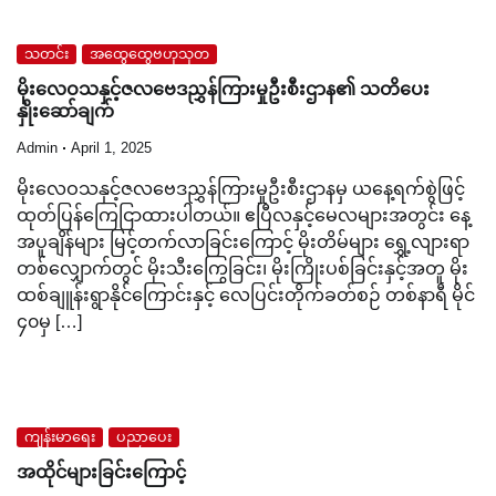
သတင်း
အထွေထွေဗဟုသုတ
မိုးလေဝသနှင့်ဇလဗေဒညွှန်ကြားမှုဦးစီးဌာန၏ သတိပေး
နှိုးဆော်ချက်
Admin
April 1, 2025
မိုးလေဝသနှင့်ဇလဗေဒညွှန်ကြားမှုဦးစီးဌာနမှ ယနေ့ရက်စွဲဖြင့်
ထုတ်ပြန်ကြေငြာထားပါတယ်။ ဧပြီလနှင့်မေလများအတွင်း နေ့
အပူချိန်များ မြင့်တက်လာခြင်းကြောင့် မိုးတိမ်များ ရွှေ့လျားရာ
တစ်လျှောက်တွင် မိုးသီးကြွေခြင်း၊ မိုးကြိုးပစ်ခြင်းနှင့်အတူ မိုး
ထစ်ချူန်းရွာနိုင်ကြောင်းနှင့် လေပြင်းတိုက်ခတ်စဉ် တစ်နာရီ မိုင်
၄၀မှ […]
ကျန်းမာရေး
ပညာပေး
အထိုင်များခြင်းကြောင့်