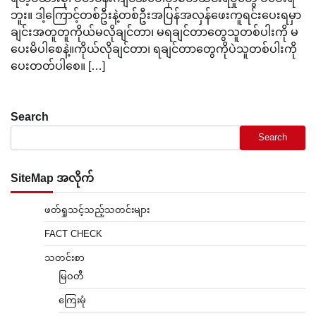
ဘူး။ ဒါ့ကြောင့်တစ်ဦးနဲ့တစ်ဦးအပြန်အလှန်ဖေးကူရင်းပေးရမှာ
ချင်းအတူတူကိုယ်မလိုချင်တာ၊ မရချင်တာတွေသူတစ်ပါးကို မ
ပေးမိပါစေနဲ့။ကိုယ်လိုချင်တာ၊ ရချင်တာတွေကိုပဲသူတစ်ပါးကို
ပေးတတ်ပါစေ။ […]
Search
Search
SiteMap အလိုက်
ဖတ်ရှုသင့်သည့်သတင်းများ
FACT CHECK
သတင်းစာ
မြဝတီ
ကြေးမုံ