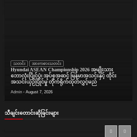
သတင်း
အားကစားသတင်း
Hyundai ASEAN Championship 2026 အမျိုးသား
ဘောလုံးပြိုင်ပွဲ၊ အုပ်စုအဆင့် မြန်မာအသင်းနှင့် ထိုင်း
အသင်းယှဉ်ပြိုင်မှု တိုက်ရိုက်ထုတ်လွှင့်မည်
Admin
August 7, 2026
သီချင်းတောင်းဆိုခြင်းများ