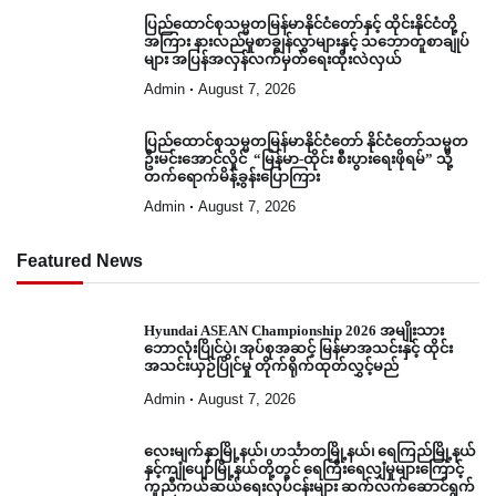
ပြည်ထောင်စုသမ္မတမြန်မာနိုင်ငံတော်နှင့် ထိုင်းနိုင်ငံတို့
အကြား နားလည်မှုစာချွန်လွှာများနှင့် သဘောတူစာချုပ်
များ အပြန်အလှန်လက်မှတ်ရေးထိုးလဲလှယ်
Admin
August 7, 2026
ပြည်ထောင်စုသမ္မတမြန်မာနိုင်ငံတော် နိုင်ငံတော်သမ္မတ
ဦးမင်းအောင်လှိုင် “မြန်မာ-ထိုင်း စီးပွားရေးဖိုရမ်” သို့
တက်ရောက်မိန့်ခွန်းပြောကြား
Admin
August 7, 2026
Featured News
Hyundai ASEAN Championship 2026 အမျိုးသား
ဘောလုံးပြိုင်ပွဲ၊ အုပ်စုအဆင့် မြန်မာအသင်းနှင့် ထိုင်း
အသင်းယှဉ်ပြိုင်မှု တိုက်ရိုက်ထုတ်လွှင့်မည်
Admin
August 7, 2026
လေးမျက်နှာမြို့နယ်၊ ဟင်္သာတမြို့နယ်၊ ရေကြည်မြို့နယ်
နှင့်ကျုံပျော်မြို့နယ်တို့တွင် ရေကြီးရေလျှံမှုများကြောင့်
ကူညီကယ်ဆယ်ရေးလုပ်ငန်းများ ဆက်လက်ဆောင်ရွက်