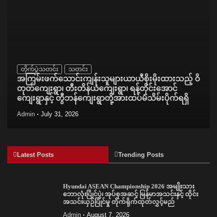
တိုက်ပွဲသတင်း
သတင်း
အကြမ်းဖက်သောင်းကျန်းသူများယာယီစိုးမိုးထားသည့် ဝိ
တုတ်ကျေးရွာ၊ တီးတိန်ယံကျေးရွာ၊ ရန်တိုင်းအောင်
ကျေးရွာနှင့် တွီဘန်ကျေးရွာတို့အားထပ်မံသိမ်းပိုက်ရရှိ
Admin
July 31, 2026
Latest Posts
Trending Posts
Hyundai ASEAN Championship 2026 အမျိုးသား
ဘောလုံးပြိုင်ပွဲ၊ အုပ်စုအဆင့် မြန်မာအသင်းနှင့် ထိုင်း
အသင်းယှဉ်ပြိုင်မှု တိုက်ရိုက်ထုတ်လွှင့်မည်
Admin
August 7, 2026