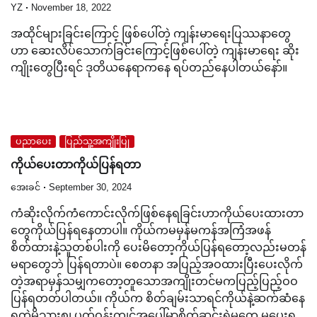
YZ
November 18, 2022
အထိုင်များခြင်းကြောင့် ဖြစ်ပေါ်တဲ့ ကျန်းမာရေးပြဿနာတွေ
ဟာ ဆေးလိပ်သောက်ခြင်းကြောင့်ဖြစ်ပေါ်တဲ့ ကျန်းမာရေး ဆိုး
ကျိုးတွေပြီးရင် ဒုတိယနေရာကနေ ရပ်တည်နေပါတယ်နော်။
ပညာပေး
ပြည်သူ့အကျိုးပြု
ကိုယ်ပေးတာကိုယ်ပြန်ရတာ
အေးခင်
September 30, 2024
ကံဆိုးလိုက်ကံကောင်းလိုက်ဖြစ်နေရခြင်းဟာကိုယ်ပေးထားတာ
တွေကိုယ်ပြန်ရနေတာပါ။ ကိုယ်ကမမှန်မကန်အကြံအဖန်
စိတ်ထားနဲ့သူတစ်ပါးကို ပေးမိတော့ကိုယ်ပြန်ရတော့လည်းမတန်
မရာတွေဘဲ ပြန်ရတာပဲ။ စေတနာ အပြည့်အဝထားပြီးပေးလိုက်
တဲ့အရာမှန်သမျှကတော့တူသောအကျိုးတင်မကပြည့်ပြည့်ဝဝ
ပြန်ရတတ်ပါတယ်။ ကိုယ်က စိတ်ချမ်းသာရင်ကိုယ်နဲ့ဆက်ဆံနေ
ရတဲ့မိသားစု၊ ပတ်ဝန်းကျင်အပေါ်မှာစိတ်ဆင်းရဲမှုတွေ မပေးရ