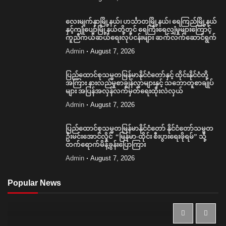
လေးမျက်နှာမြို့နယ်၊ ဟင်္သာတမြို့နယ်၊ ရေကြည်မြို့နယ်
နှင့်ကျုံပျော်မြို့နယ်တို့တွင် ရေကြီးရေလျှံမှုများကြောင့်
ကူညီကယ်ဆယ်ရေးလုပ်ငန်းများ ဆက်လက်ဆောင်ရွက်
Admin
August 7, 2026
ပြည်ထောင်စုသမ္မတမြန်မာနိုင်ငံတော်နှင့် ထိုင်းနိုင်ငံတို့
အကြား နားလည်မှုစာချွန်လွှာများနှင့် သဘောတူစာချုပ်
များ အပြန်အလှန်လက်မှတ်ရေးထိုးလဲလှယ်
Admin
August 7, 2026
ပြည်ထောင်စုသမ္မတမြန်မာနိုင်ငံတော် နိုင်ငံတော်သမ္မတ
ဦးမင်းအောင်လှိုင် “မြန်မာ-ထိုင်း စီးပွားရေးဖိုရမ်” သို့
တက်ရောက်မိန့်ခွန်းပြောကြား
Admin
August 7, 2026
Popular News