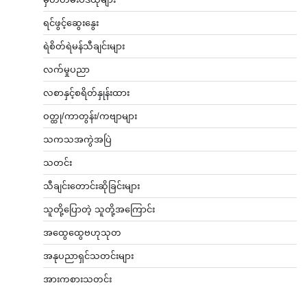
ရင်ဖွင့်ဆွေးနွေး
ရဲစိတ်ရဲမန်သီချင်းများ
လက်မှုပညာ
လစာနှင့်စရိတ်နှုန်းထား
ဝတ္ထု/ကာတွန်း/ကဗျာများ
သကသအကွဲအပြဲ
သတင်း
သီချင်းတောင်းဆိုခြင်းများ
သူတို့ပြောတဲ့ သူတို့အကြောင်း
အထွေထွေဗဟုသုတ
အနုပညာရှင်သတင်းများ
အားကစားသတင်း