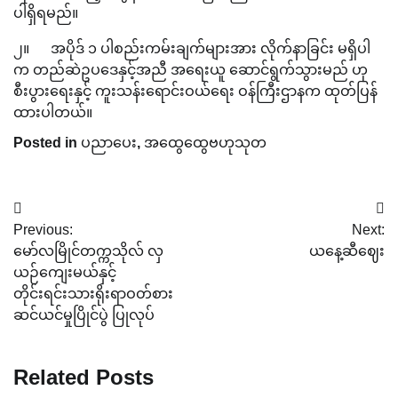
ပါရှိရမည်။
၂။ အပိုဒ် ၁ ပါစည်းကမ်းချက်များအား လိုက်နာခြင်း မရှိပါ
က တည်ဆဲဥပဒေနှင့်အညီ အရေးယူ ဆောင်ရွက်သွားမည် ဟု
စီးပွားရေးနှင့် ကူးသန်းရောင်းဝယ်ရေး ဝန်ကြီးဌာနက ထုတ်ပြန်
ထားပါတယ်။
Posted in
ပညာပေး
,
အထွေထွေဗဟုသုတ
Post
Previous:
Next:
navigation
မော်လမြိုင်တက္ကသိုလ် လှ
ယနေ့ဆီဈေး
ယဉ်ကျေးမယ်နှင့်
တိုင်းရင်းသားရိုးရာဝတ်စား
ဆင်ယင်မှုပြိုင်ပွဲ ပြုလုပ်
Related Posts