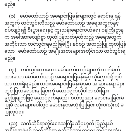
မည်။
(ဇ) မော်တော်ယာဉ် အရောင်းပြခန်းများတွင် ရောင်းချရန်
အတွက် တင်သွင်းလိုသည့် မော်တော်ယာဉ် အရေအတွက်နှင့်
စပ်လျဉ်း၍ စီးပွားရေးနှင့် ကူးသန်းရောင်းဝယ်ရေး ဝန်ကြီးဌာန
က အခါအားလျော်စွာ ထုတ်ပြန်သတ်မှတ်သည့် အရေအတွက်
အတိုင်းသာ တင်သွင်းရမည်ဖြစ်ပြီး နှစ်စဉ် အတည်ပြု ထုတ်ပြန်
သော မော်တော်ယာဉ် အမျိုးအစားများအတိုင်းသာ တင်သွင်းရ
မည်။
(ဈ) တင်သွင်းလာသော မော်တော်ယာဉ်များကို သတ်မှတ်
ထားသော မော်တော်ယာဉ် အရောင်းပြခန်းနှင့် သိုလှောင်ရုံတွင်
သာ ထားရှိရမည်။ ယင်းအရောင်းပြခန်းမှအပ အခြားနေရာများ
တွင် ပြသရောင်းချခြင်းကို ဆောင်ရွက်လိုပါက သီးခြား
ခွင့်ပြုချက်ဖြင့် ဆောင်ရွက်ရမည်။ ဝယ်သူအား ရောင်းချခြင်းမ
ပြုမီ လမ်းများပေါ်တွင် မောင်းနှင်အသုံးပြုခြင်း လုံးဝ(လုံးဝ) မ
ပြုလုပ်ရ။
(ည) သက်ဆိုင်ရာတိုင်းဒေသကြီး သို့မဟုတ် ပြည်နယ်
အစိုးရအဖွဲ့နှင့် သက်ဆိုင်ရာ စည်ပင်သာယာရေး အဖွဲ့များထံမှ