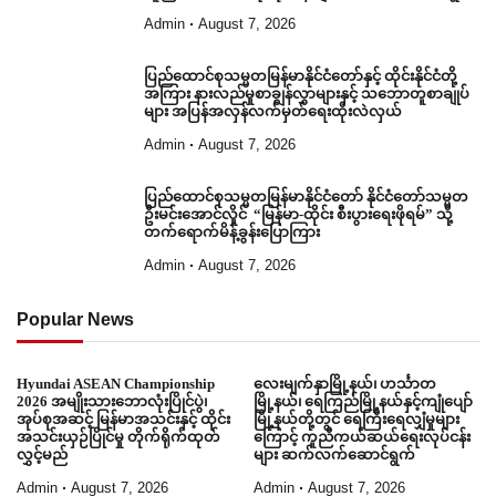
Admin
August 7, 2026
ပြည်ထောင်စုသမ္မတမြန်မာနိုင်ငံတော်နှင့် ထိုင်းနိုင်ငံတို့
အကြား နားလည်မှုစာချွန်လွှာများနှင့် သဘောတူစာချုပ်
များ အပြန်အလှန်လက်မှတ်ရေးထိုးလဲလှယ်
Admin
August 7, 2026
ပြည်ထောင်စုသမ္မတမြန်မာနိုင်ငံတော် နိုင်ငံတော်သမ္မတ
ဦးမင်းအောင်လှိုင် “မြန်မာ-ထိုင်း စီးပွားရေးဖိုရမ်” သို့
တက်ရောက်မိန့်ခွန်းပြောကြား
Admin
August 7, 2026
Popular News
Hyundai ASEAN Championship
လေးမျက်နှာမြို့နယ်၊ ဟင်္သာတ
2026 အမျိုးသားဘောလုံးပြိုင်ပွဲ၊
မြို့နယ်၊ ရေကြည်မြို့နယ်နှင့်ကျုံပျော်
အုပ်စုအဆင့် မြန်မာအသင်းနှင့် ထိုင်း
မြို့နယ်တို့တွင် ရေကြီးရေလျှံမှုများ
အသင်းယှဉ်ပြိုင်မှု တိုက်ရိုက်ထုတ်
ကြောင့် ကူညီကယ်ဆယ်ရေးလုပ်ငန်း
လွှင့်မည်
များ ဆက်လက်ဆောင်ရွက်
Admin
August 7, 2026
Admin
August 7, 2026