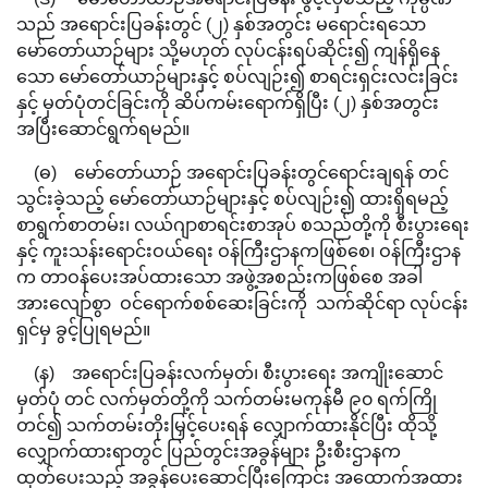
သည် အရောင်းပြခန်းတွင် (၂) နှစ်အတွင်း မရောင်းရသော
မော်တော်ယာဉ်များ သို့မဟုတ် လုပ်ငန်းရပ်ဆိုင်း၍ ကျန်ရှိနေ
သော မော်တော်ယာဉ်များနှင့် စပ်လျဉ်း၍ စာရင်းရှင်းလင်းခြင်း
နှင့် မှတ်ပုံတင်ခြင်းကို ဆိပ်ကမ်းရောက်ရှိပြီး (၂) နှစ်အတွင်း
အပြီးဆောင်ရွက်ရမည်။
(ဓ) မော်တော်ယာဉ် အရောင်းပြခန်းတွင်ရောင်းချရန် တင်
သွင်းခဲ့သည့် မော်တော်ယာဉ်များနှင့် စပ်လျဉ်း၍ ထားရှိရမည့်
စာရွက်စာတမ်း၊ လယ်ဂျာစာရင်းစာအုပ် စသည်တို့ကို စီးပွားရေး
နှင့် ကူးသန်းရောင်းဝယ်ရေး ဝန်ကြီးဌာနကဖြစ်စေ၊ ဝန်ကြီးဌာန
က တာဝန်ပေးအပ်ထားသော အဖွဲ့အစည်းကဖြစ်စေ အခါ
အားလျော်စွာ ဝင်ရောက်စစ်ဆေးခြင်းကို သက်ဆိုင်ရာ လုပ်ငန်း
ရှင်မှ ခွင့်ပြုရမည်။
(န) အရောင်းပြခန်းလက်မှတ်၊ စီးပွားရေး အကျိုးဆောင်
မှတ်ပုံ တင် လက်မှတ်တို့ကို သက်တမ်းမကုန်မီ ၉၀ ရက်ကြို
တင်၍ သက်တမ်းတိုးမြှင့်ပေးရန် လျှောက်ထားနိုင်ပြီး ထိုသို့
လျှောက်ထားရာတွင် ပြည်တွင်းအခွန်များ ဦးစီးဌာနက
ထုတ်ပေးသည့် အခွန်ပေးဆောင်ပြီးကြောင်း အထောက်အထား