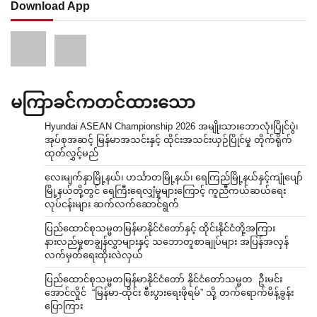
Download App
မကြာခင်ကတင်ထားသော
Hyundai ASEAN Championship 2026 အမျိုးသားဘောလုံးပြိုင်ပွဲ၊
အုပ်စုအဆင့် မြန်မာအသင်းနှင့် ထိုင်းအသင်းယှဉ်ပြိုင်မှု တိုက်ရိုက်
ထုတ်လွှင့်မည်
လေးမျက်နှာမြို့နယ်၊ ဟင်္သာတမြို့နယ်၊ ရေကြည်မြို့နယ်နှင့်ကျုံပျော်
မြို့နယ်တို့တွင် ရေကြီးရေလျှံမှုများကြောင့် ကူညီကယ်ဆယ်ရေး
လုပ်ငန်းများ ဆက်လက်ဆောင်ရွက်
ပြည်ထောင်စုသမ္မတမြန်မာနိုင်ငံတော်နှင့် ထိုင်းနိုင်ငံတို့အကြား
နားလည်မှုစာချွန်လွှာများနှင့် သဘောတူစာချုပ်များ အပြန်အလှန်
လက်မှတ်ရေးထိုးလဲလှယ်
ပြည်ထောင်စုသမ္မတမြန်မာနိုင်ငံတော် နိုင်ငံတော်သမ္မတ ဦးမင်း
အောင်လှိုင် “မြန်မာ-ထိုင်း စီးပွားရေးဖိုရမ်” သို့ တက်ရောက်မိန့်ခွန်း
ပြောကြား