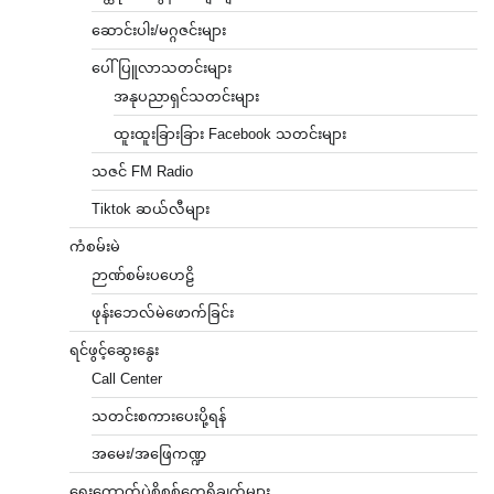
ဆောင်းပါး/မဂ္ဂဇင်းများ
ပေါ်ပြူလာသတင်းများ
အနုပညာရှင်သတင်းများ
ထူးထူးခြားခြား Facebook သတင်းများ
သဇင် FM Radio
Tiktok ဆယ်လီများ
ကံစမ်းမဲ
ဉာဏ်စမ်းပဟေဠိ
ဖုန်းဘေလ်မဲဖောက်ခြင်း
ရင်ဖွင့်ဆွေးနွေး
Call Center
သတင်းစကားပေးပို့ရန်
အမေး/အဖြေကဏ္ဍ
ရွေးကောက်ပွဲစိစစ်တွေ့ရှိချက်များ