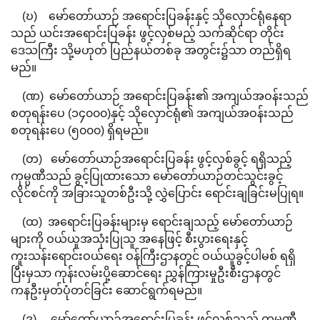
(ဎ) မော်တော်ယာဉ် အရောင်းပြခန်းနှင့် သိုလှောင်ရုံနေရာ
သည် ယင်းအရောင်းပြခန်း ဖွင့်လှစ်မည့် သက်ဆိုင်ရာ တိုင်း
ဒေသကြီး သို့မဟုတ် ပြည်နယ်တစ်ခု အတွင်း၌သာ တည်ရှိရ
မည်။
(ဏ) မော်တော်ယာဉ် အရောင်းပြခန်း၏ အကျယ်အဝန်းသည်
စတုရန်းပေ (၁၄၀၀၀)နှင့် သိုလှောင်ရုံ၏ အကျယ်အဝန်းသည်
စတုရန်းပေ (၅၀၀၀) ရှိရမည်။
(တ) မော်တော်ယာဉ်အရောင်းပြခန်း ဖွင့်လှစ်ခွင့် ရရှိသည့်
ကုမ္ပဏီသည် ခွင့်ပြုထားသော မော်တော်ယာဉ်တင်သွင်းခွင့်
လိုင်စင်ကို အခြားသူတစ်ဦးသို့ လွှဲပြောင်း ရောင်းချခြင်းမပြုရ။
(ထ) အရောင်းပြခန်းများမှ ရောင်းချသည့် မော်တော်ယာဉ်
များကို ဝယ်ယူအသုံးပြုသူ အနေဖြင့် စီးပွားရေးနှင့်
ကူးသန်းရောင်းဝယ်ရေး ဝန်ကြီးဌာနတွင် ဝယ်ယူခွင့်ပါမစ် ရရှိ
ပြီးမှသာ ကုန်းလမ်းပို့ဆောင်ရေး ညွှန်ကြားမှုဦးစီးဌာနတွင်
ကနဦးမှတ်ပုံတင်ခြင်း ဆောင်ရွက်ရမည်။
(ဒ) မော်တော်ယာဉ်အရောင်းပြခန်း ဖွင့်လှစ်သည့် ကုမ္ပဏီ