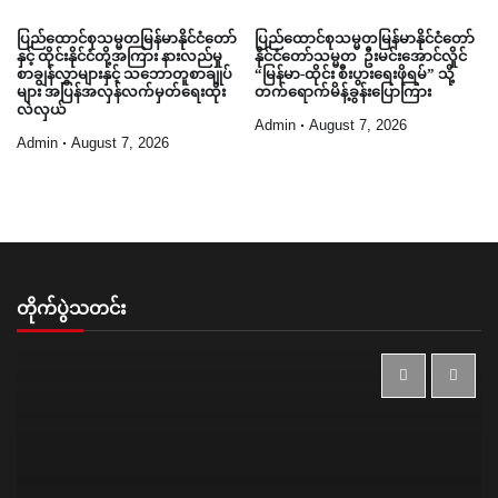
ပြည်ထောင်စုသမ္မတမြန်မာနိုင်ငံတော်
ပြည်ထောင်စုသမ္မတမြန်မာနိုင်ငံတော်
နှင့် ထိုင်းနိုင်ငံတို့အကြား နားလည်မှု
နိုင်ငံတော်သမ္မတ ဦးမင်းအောင်လှိုင်
စာချွန်လွှာများနှင့် သဘောတူစာချုပ်
“မြန်မာ-ထိုင်း စီးပွားရေးဖိုရမ်” သို့
များ အပြန်အလှန်လက်မှတ်ရေးထိုး
တက်ရောက်မိန့်ခွန်းပြောကြား
လဲလှယ်
Admin
August 7, 2026
Admin
August 7, 2026
တိုက်ပွဲသတင်း