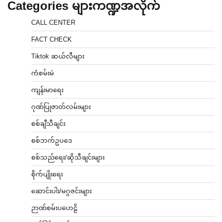
Categories များကဏ္ဍအလိုက်
CALL CENTER
FACT CHECK
Tiktok ဆယ်လီများ
ကံစမ်းမဲ
ကျန်းမာရေး
ဂုဏ်ပြုဇာတ်လမ်းများ
စစ်ချီသီချင်း
စစ်ဘက်ဥပဒေ
စစ်သည်ရေး/ဆိုသီချင်းများ
စိုက်ပျိုးရေး
ဆောင်းပါး/မဂ္ဂဇင်းများ
ဉာဏ်စမ်းပဟေဠိ