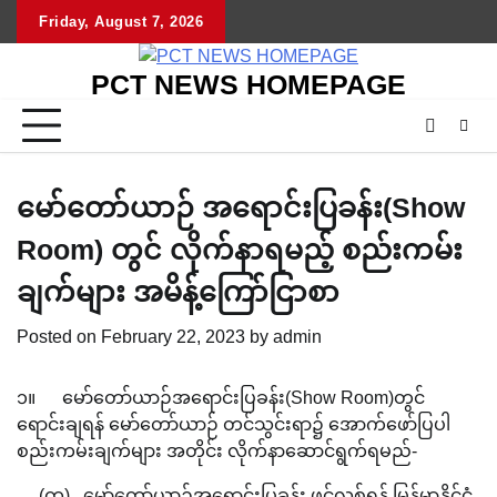
Skip
Friday, August 7, 2026
to
content
PCT NEWS HOMEPAGE
မော်တော်ယာဉ် အရောင်းပြခန်း(Show
Room) တွင် လိုက်နာရမည့် စည်းကမ်း
ချက်များ အမိန့်ကြော်ငြာစာ
Posted on
February 22, 2023
by
admin
၁။ မော်တော်ယာဉ်အရောင်းပြခန်း(Show Room)တွင်
ရောင်းချရန် မော်တော်ယာဉ် တင်သွင်းရာ၌ အောက်ဖော်ပြပါ
စည်းကမ်းချက်များ အတိုင်း လိုက်နာဆောင်ရွက်ရမည်-
(က) မော်တော်ယာဉ်အရောင်းပြခန်း ဖွင့်လှစ်ရန် မြန်မာနိုင်ငံ