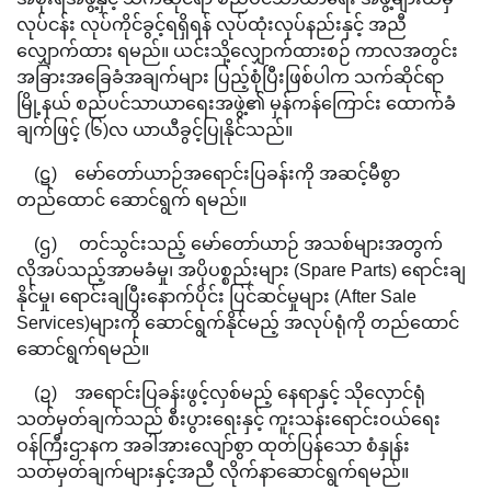
လုပ်ငန်း လုပ်ကိုင်ခွင့်ရရှိရန် လုပ်ထုံးလုပ်နည်းနှင့် အညီ
လျှောက်ထား ရမည်။ ယင်းသို့လျှောက်ထားစဉ် ကာလအတွင်း
အခြားအခြေခံအချက်များ ပြည့်စုံပြီးဖြစ်ပါက သက်ဆိုင်ရာ
မြို့နယ် စည်ပင်သာယာရေးအဖွဲ့၏ မှန်ကန်ကြောင်း ထောက်ခံ
ချက်ဖြင့် (၆)လ ယာယီခွင့်ပြုနိုင်သည်။
(ဋ) မော်တော်ယာဉ်အရောင်းပြခန်းကို အဆင့်မီစွာ
တည်ထောင် ဆောင်ရွက် ရမည်။
(ဌ) တင်သွင်းသည့် မော်တော်ယာဉ် အသစ်များအတွက်
လိုအပ်သည့်အာမခံမှု၊ အပိုပစ္စည်းများ (Spare Parts) ရောင်းချ
နိုင်မှု၊ ရောင်းချပြီးနောက်ပိုင်း ပြင်ဆင်မှုများ (After Sale
Services)များကို ဆောင်ရွက်နိုင်မည့် အလုပ်ရုံကို တည်ထောင်
ဆောင်ရွက်ရမည်။
(ဍ) အရောင်းပြခန်းဖွင့်လှစ်မည့် နေရာနှင့် သိုလှောင်ရုံ
သတ်မှတ်ချက်သည် စီးပွားရေးနှင့် ကူးသန်းရောင်းဝယ်ရေး
ဝန်ကြီးဌာနက အခါအားလျော်စွာ ထုတ်ပြန်သော စံနှုန်း
သတ်မှတ်ချက်များနှင့်အညီ လိုက်နာဆောင်ရွက်ရမည်။