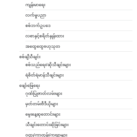
ကျန်းမာရေး
လက်မှုပညာ
စစ်ဘက်ဥပဒေ
လစာနှင့်စရိတ်နှုန်းထား
အထွေထွေဗဟုသုတ
စစ်ချီသီချင်း
စစ်သည်ရေး/ဆိုသီချင်းများ
ရဲစိတ်ရဲမာန်သီချင်းများ
ဖျော်ဖြေရေး
ဂုဏ်ပြုဇာတ်လမ်းများ
မှတ်တမ်းဗီဒီယိုများ
မွေးနေ့ဆုတောင်းများ
သီချင်းတောင်းဆိုခြင်းများ
ဝတ္ထု/ကာတွန်း/ကဗျာများ