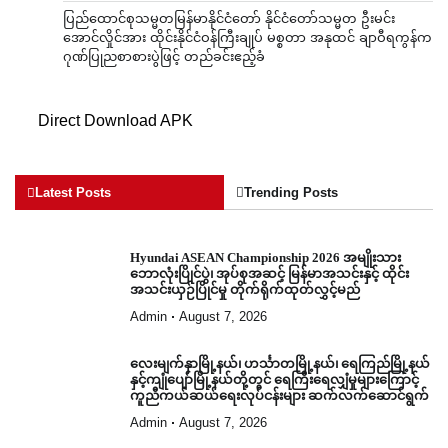
ပြည်ထောင်စုသမ္မတမြန်မာနိုင်ငံတော် နိုင်ငံတော်သမ္မတ ဦးမင်း
အောင်လှိုင်အား ထိုင်းနိုင်ငံဝန်ကြီးချုပ် မစ္စတာ အနုထင် ချာဝီရကွန်က
ဂုဏ်ပြုညစာစားပွဲဖြင့် တည်ခင်းဧည့်ခံ
Direct Download APK
Latest Posts
Trending Posts
Hyundai ASEAN Championship 2026 အမျိုးသား
ဘောလုံးပြိုင်ပွဲ၊ အုပ်စုအဆင့် မြန်မာအသင်းနှင့် ထိုင်း
အသင်းယှဉ်ပြိုင်မှု တိုက်ရိုက်ထုတ်လွှင့်မည်
Admin
August 7, 2026
လေးမျက်နှာမြို့နယ်၊ ဟင်္သာတမြို့နယ်၊ ရေကြည်မြို့နယ်
နှင့်ကျုံပျော်မြို့နယ်တို့တွင် ရေကြီးရေလျှံမှုများကြောင့်
ကူညီကယ်ဆယ်ရေးလုပ်ငန်းများ ဆက်လက်ဆောင်ရွက်
Admin
August 7, 2026