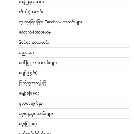
တန်ပြန်သတင်း
တိုက်ပွဲသတင်း
ထူးထူးခြားခြား Facebook သတင်းများ
ထောက်ခံအားပေးမှု
နိုင်ငံတကာသတင်း
ပညာပေး
ပေါ်ပြူလာသတင်းများ
ပျော်ပွဲရွှင်ပွဲ
ပြည်သူ့အကျိုးပြု
ဖျော်ဖြေရေး
မူလစာမျက်နှာ
မွေးနေ့ဆုတောင်းများ
မွေးမြူရေး
မှတ်တမ်းဗီဒီယိုများ