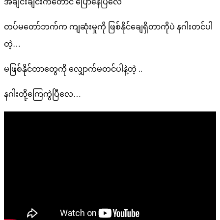
အချင်းချင်းကတောင် ပြောနေပြီလေ
တပ်မတော်ဘက်က ကျဆုံးမှုကို ဖြစ်နိုင်ချေရှိတာကိုပဲ နဂါးတင်ပါ
တဲ့…
မဖြစ်နိုင်တာတွေကို လျှောက်မတင်ပါနဲ့တဲ့ ..
နဂါးတို့ကြေကွဲပြီလေ…