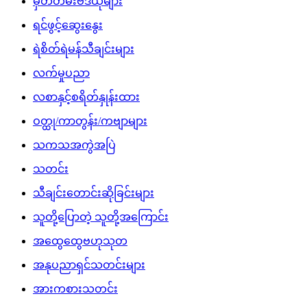
မှတ်တမ်းဗီဒီယိုများ
ရင်ဖွင့်ဆွေးနွေး
ရဲစိတ်ရဲမန်သီချင်းများ
လက်မှုပညာ
လစာနှင့်စရိတ်နှုန်းထား
ဝတ္ထု/ကာတွန်း/ကဗျာများ
သကသအကွဲအပြဲ
သတင်း
သီချင်းတောင်းဆိုခြင်းများ
သူတို့ပြောတဲ့ သူတို့အကြောင်း
အထွေထွေဗဟုသုတ
အနုပညာရှင်သတင်းများ
အားကစားသတင်း