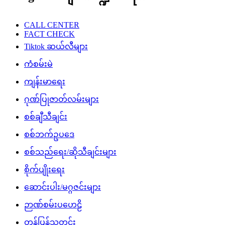
CALL CENTER
FACT CHECK
Tiktok ဆယ်လီများ
ကံစမ်းမဲ
ကျန်းမာရေး
ဂုဏ်ပြုဇာတ်လမ်းများ
စစ်ချီသီချင်း
စစ်ဘက်ဥပဒေ
စစ်သည်ရေး/ဆိုသီချင်းများ
စိုက်ပျိုးရေး
ဆောင်းပါး/မဂ္ဂဇင်းများ
ဉာဏ်စမ်းပဟေဠိ
တန်ပြန်သတင်း