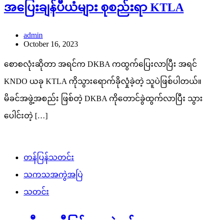
အပြေးချန်ပီယံများ စုစည်းရာ KTLA
admin
October 16, 2023
စောစလုံးဆိုတာ အရင်က DKBA ကထွက်ပြေးလာပြီး အရင်
KNDO ယခု KTLA ကိုသွားရောက်ခိုလှုံခဲ့တဲ့ သူပဲဖြစ်ပါတယ်။
မိခင်အဖွဲ့အစည်း ဖြစ်တဲ့ DKBA ကိုတောင်ခွဲထွက်လာပြီး သွား
ပေါင်းတဲ့ […]
တန်ပြန်သတင်း
သကသအကွဲအပြဲ
သတင်း