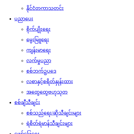
နိုင်ငံတကာသတင်း
ပညာပေး
စိုက်ပျိုးရေး
မွေးမြူရေး
ကျန်းမာရေး
လက်မှုပညာ
စစ်ဘက်ဥပဒေ
လစာနှင့်စရိတ်နှုန်းထား
အထွေထွေဗဟုသုတ
စစ်ချီသီချင်း
စစ်သည်ရေး/ဆိုသီချင်းများ
ရဲစိတ်ရဲမာန်သီချင်းများ
ဖျော်ဖြေရေး