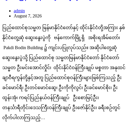
admin
August 7, 2026
ပြည်ထောင်စုသမ္မတ မြန်မာနိုင်ငံတော်နှင့် ထိုင်းနိုင်ငံတို့အကြား နှစ်
နိုင်ငံတွေ့ဆုံ ဆွေးနွေးပွဲကို ဗန်ကောက်မြို့ရှိ အစိုးရအိမ်တော်၊
Pakdi Bodin Building ၌ ကျင်းပပြုလုပ်သည်။ အဆိုပါတွေ့ဆုံ
ဆွေးနွေးပွဲသို့ ပြည်ထောင်စု သမ္မတမြန်မာနိုင်ငံတော် နိုင်ငံတော်
သမ္မတ ဦးမင်းအောင်လှိုင်၊ ထိုင်းနိုင်ငံဝန်ကြီးချုပ် မစ္စတာ အနုထင်
ချာဝီရကွန်တို့နှင့်အတူ ပြည်ထောင်စုဝန်ကြီးများဖြစ်ကြသည့် ဦး
ခင်မောင်ရီ၊ ဦးတင်မောင်ဆွေ၊ ဦးကိုကိုလွင်၊ ဦးခင်မောင်စိုး၊ ဦး
ထွန်းအုံ၊ ကရင်ပြည်နယ်ဝန်ကြီးချုပ် ဦးစောမြင့်ဦး၊
တနင်္သာရီတိုင်းဒေသကြီးဝန်ကြီးချုပ် ဦးဇော်နိုင်ဦး၊ ခရီးစဉ်တွင်
လိုက်ပါလာကြသည့်…