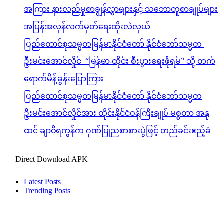
အကြား နားလည်မှုစာချွန်လွှာများနှင့် သဘောတူစာချုပ်များ
အပြန်အလှန်လက်မှတ်ရေးထိုးလဲလှယ်
ပြည်ထောင်စုသမ္မတမြန်မာနိုင်ငံတော် နိုင်ငံတော်သမ္မတ
ဦးမင်းအောင်လှိုင် “မြန်မာ-ထိုင်း စီးပွားရေးဖိုရမ်” သို့ တက်
ရောက်မိန့်ခွန်းပြောကြား
ပြည်ထောင်စုသမ္မတမြန်မာနိုင်ငံတော် နိုင်ငံတော်သမ္မတ
ဦးမင်းအောင်လှိုင်အား ထိုင်းနိုင်ငံဝန်ကြီးချုပ် မစ္စတာ အနု
ထင် ချာဝီရကွန်က ဂုဏ်ပြုညစာစားပွဲဖြင့် တည်ခင်းဧည့်ခံ
Direct Download APK
Latest Posts
Trending Posts