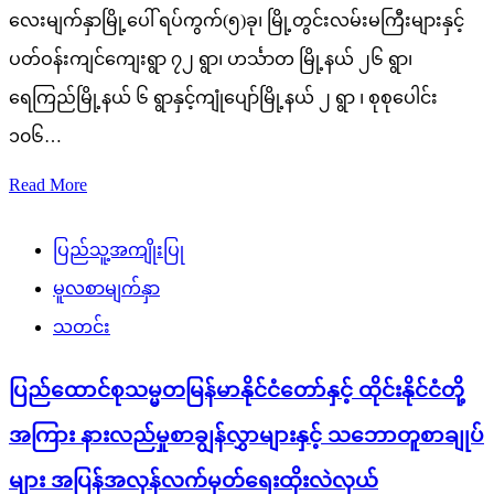
လေးမျက်နှာမြို့ပေါ် ရပ်ကွက်(၅)ခု၊ မြို့တွင်းလမ်းမကြီးများနှင့်
ပတ်ဝန်းကျင်ကျေးရွာ ၇၂ ရွာ၊ ဟင်္သာတ မြို့နယ် ၂၆ ရွာ၊
ရေကြည်မြို့နယ် ၆ ရွာနှင့်ကျုံပျော်မြို့နယ် ၂ ရွာ ၊ စုစုပေါင်း
၁၀၆…
Read More
ပြည်သူ့အကျိုးပြု
မူလစာမျက်နှာ
သတင်း
ပြည်ထောင်စုသမ္မတမြန်မာနိုင်ငံတော်နှင့် ထိုင်းနိုင်ငံတို့
အကြား နားလည်မှုစာချွန်လွှာများနှင့် သဘောတူစာချုပ်
များ အပြန်အလှန်လက်မှတ်ရေးထိုးလဲလှယ်