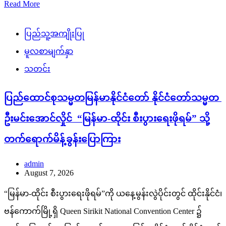
Read More
ပြည်သူ့အကျိုးပြု
မူလစာမျက်နှာ
သတင်း
ပြည်ထောင်စုသမ္မတမြန်မာနိုင်ငံတော် နိုင်ငံတော်သမ္မတ
ဦးမင်းအောင်လှိုင် “မြန်မာ-ထိုင်း စီးပွားရေးဖိုရမ်” သို့
တက်ရောက်မိန့်ခွန်းပြောကြား
admin
August 7, 2026
“မြန်မာ-ထိုင်း စီးပွားရေးဖိုရမ်”ကို ယနေ့မွန်းလွဲပိုင်းတွင် ထိုင်းနိုင်ငံ၊
ဗန်ကောက်မြို့ရှိ Queen Sirikit National Convention Center ၌