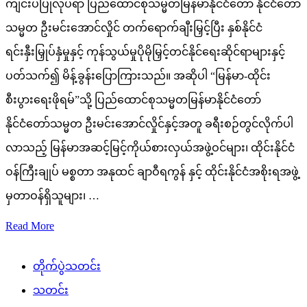
ကျင်းပပြုလုပ်ရာ ပြည်ထောင်စုသမ္မတမြန်မာနိုင်ငံတော် နိုင်ငံတော်
သမ္မတ ဦးမင်းအောင်လှိုင် တက်ရောက်ချီးမြှင့်ပြီး နှစ်နိုင်ငံ
ရင်းနှီးမြှုပ်နှံမှုနှင့် ကုန်သွယ်မှုပိုမိုမြှင့်တင်နိုင်ရေးဆိုင်ရာများနှင့်
ပတ်သက်၍ မိန့်ခွန်းပြောကြားသည်။ အဆိုပါ “မြန်မာ-ထိုင်း
စီးပွားရေးဖိုရမ်”သို့ ပြည်ထောင်စုသမ္မတမြန်မာနိုင်ငံတော်
နိုင်ငံတော်သမ္မတ ဦးမင်းအောင်လှိုင်နှင့်အတူ ခရီးစဉ်တွင်လိုက်ပါ
လာသည့် မြန်မာအဆင့်မြင့်ကိုယ်စားလှယ်အဖွဲ့ဝင်များ၊ ထိုင်းနိုင်ငံ
ဝန်ကြီးချုပ် မစ္စတာ အနုထင် ချာဝီရကွန် နှင့် ထိုင်းနိုင်ငံအစိုးရအဖွဲ့
မှတာဝန်ရှိသူများ၊ …
Read More
တိုက်ပွဲသတင်း
သတင်း