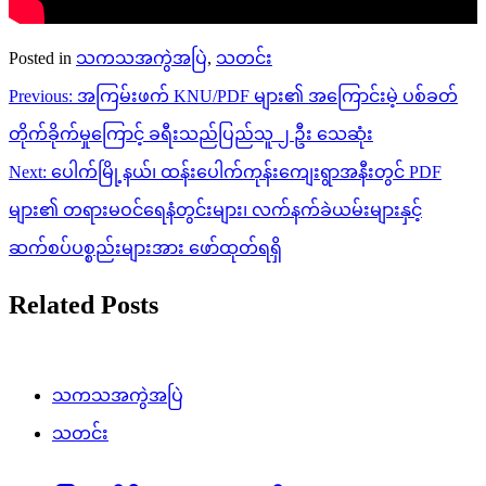
Posted in
သကသအကွဲအပြဲ
,
သတင်း
Post
Previous:
အကြမ်းဖက် KNU/PDF များ၏ အကြောင်းမဲ့ ပစ်ခတ်
navigation
တိုက်ခိုက်မှုကြောင့် ခရီးသည်ပြည်သူ ၂ ဦး သေဆုံး
Next:
ပေါက်မြို့နယ်၊ ထန်းပေါက်ကုန်းကျေးရွာအနီးတွင် PDF
များ၏ တရားမဝင်ရေနံတွင်းများ၊ လက်နက်ခဲယမ်းများနှင့်
ဆက်စပ်ပစ္စည်းများအား ဖော်ထုတ်ရရှိ
Related Posts
သကသအကွဲအပြဲ
သတင်း