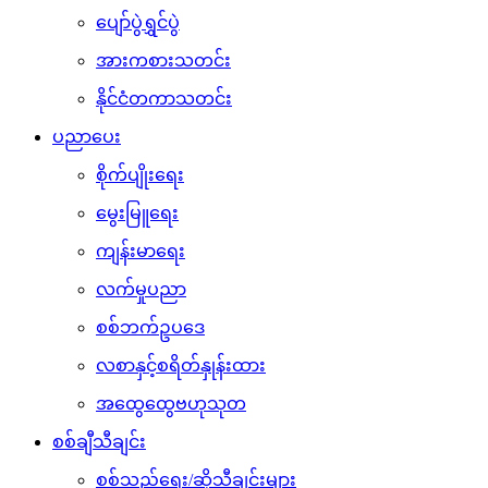
ပျော်ပွဲရွှင်ပွဲ
အားကစားသတင်း
နိုင်ငံတကာသတင်း
ပညာပေး
စိုက်ပျိုးရေး
မွေးမြူရေး
ကျန်းမာရေး
လက်မှုပညာ
စစ်ဘက်ဥပဒေ
လစာနှင့်စရိတ်နှုန်းထား
အထွေထွေဗဟုသုတ
စစ်ချီသီချင်း
စစ်သည်ရေး/ဆိုသီချင်းများ