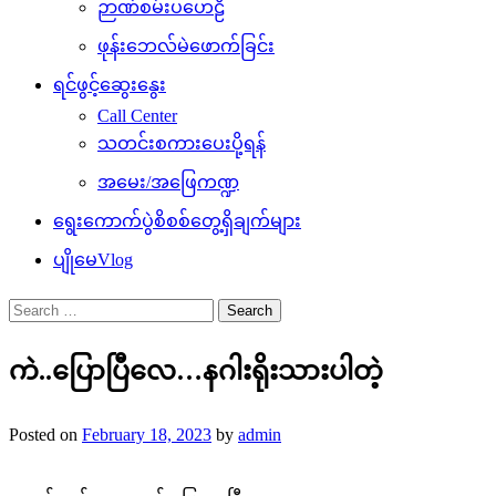
ဉာဏ်စမ်းပဟေဠိ
ဖုန်းဘေလ်မဲဖောက်ခြင်း
ရင်ဖွင့်ဆွေးနွေး
Call Center
သတင်းစကားပေးပို့ရန်
အမေး/အဖြေကဏ္ဍ
ရွေးကောက်ပွဲစိစစ်တွေ့ရှိချက်များ
ပျိုမေVlog
Search
for:
ကဲ..ပြောပြီလေ…နဂါးရိုးသားပါတဲ့
Posted on
February 18, 2023
by
admin