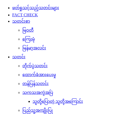
ဖတ်ရှုသင့်သည့်သတင်းများ
FACT CHECK
သတင်းစာ
မြဝတီ
ကြေးမုံ
မြန်မာ့အလင်း
သတင်း
တိုက်ပွဲသတင်း
ထောက်ခံအားပေးမှု
တန်ပြန်သတင်း
သကသအကွဲအပြဲ
သူတို့ပြောတဲ့ သူတို့အကြောင်း
ပြည်သူ့အကျိုးပြု