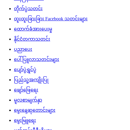
တိုက်ပွဲသတင်း
ထူးထူးခြားခြား Facebook သတင်းများ
ထောက်ခံအားပေးမှု
နိုင်ငံတကာသတင်း
ပညာပေး
ပေါ်ပြူလာသတင်းများ
ပျော်ပွဲရွှင်ပွဲ
ပြည်သူ့အကျိုးပြု
ဖျော်ဖြေရေး
မူလစာမျက်နှာ
မွေးနေ့ဆုတောင်းများ
မွေးမြူရေး