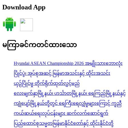
Download App
မကြာခင်ကတင်ထားသော
Hyundai ASEAN Championship 2026 အမျိုးသားဘောလုံး
ပြိုင်ပွဲ၊ အုပ်စုအဆင့် မြန်မာအသင်းနှင့် ထိုင်းအသင်း
ယှဉ်ပြိုင်မှု တိုက်ရိုက်ထုတ်လွှင့်မည်
လေးမျက်နှာမြို့နယ်၊ ဟင်္သာတမြို့နယ်၊ ရေကြည်မြို့နယ်နှင့်
ကျုံပျော်မြို့နယ်တို့တွင် ရေကြီးရေလျှံမှုများကြောင့် ကူညီ
ကယ်ဆယ်ရေးလုပ်ငန်းများ ဆက်လက်ဆောင်ရွက်
ပြည်ထောင်စုသမ္မတမြန်မာနိုင်ငံတော်နှင့် ထိုင်းနိုင်ငံတို့