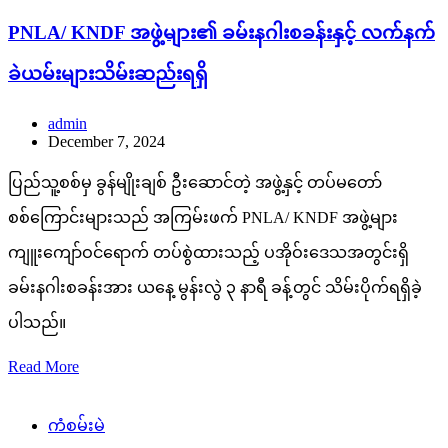
PNLA/ KNDF အဖွဲ့များ၏ ခမ်းနဂါးစခန်းနှင့် လက်နက်
ခဲယမ်းများသိမ်းဆည်းရရှိ
admin
December 7, 2024
ပြည်သူ့စစ်မှ ခွန်မျိုးချစ် ဦးဆောင်တဲ့ အဖွဲ့နှင့် တပ်မတော်
စစ်ကြောင်းများသည် အကြမ်းဖက် PNLA/ KNDF အဖွဲ့များ
ကျူးကျော်ဝင်ရောက် တပ်စွဲထားသည့် ပအိုဝ်းဒေသအတွင်းရှိ
ခမ်းနဂါးစခန်းအား ယနေ့ မွန်းလွဲ ၃ နာရီ ခန့်တွင် သိမ်းပိုက်ရရှိခဲ့
ပါသည်။
Read More
ကံစမ်းမဲ