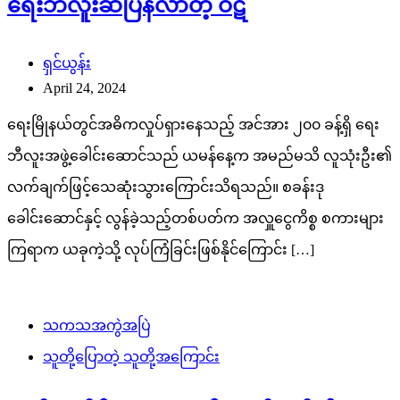
ရေးဘီလူးဆီပြန်လာတဲ့ ဝဋ်
ရှင်ယွန်း
April 24, 2024
ရေးမြိုနယ်တွင်အဓိကလှုပ်ရှားနေသည့် အင်အား ၂၀၀ ခန့်ရှိ ရေး
ဘီလူးအဖွဲ့ခေါင်းဆောင်သည် ယမန်နေ့က အမည်မသိ လူသုံးဦး၏
လက်ချက်ဖြင့်သေဆုံးသွားကြောင်းသိရသည်။ စခန်းဒု
ခေါင်းဆောင်နှင့် လွန်ခဲ့သည့်တစ်ပတ်က အလှူငွေကိစ္စ စကားများ
ကြရာက ယခုကဲ့သို့ လုပ်ကြံခြင်းဖြစ်နိုင်ကြောင်း […]
သကသအကွဲအပြဲ
သူတို့ပြောတဲ့ သူတို့အကြောင်း