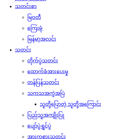
သတင်းစာ
မြဝတီ
ကြေးမုံ
မြန်မာ့အလင်း
သတင်း
တိုက်ပွဲသတင်း
ထောက်ခံအားပေးမှု
တန်ပြန်သတင်း
သကသအကွဲအပြဲ
သူတို့ပြောတဲ့ သူတို့အကြောင်း
ပြည်သူ့အကျိုးပြု
ပျော်ပွဲရွှင်ပွဲ
အားကစားသတင်း