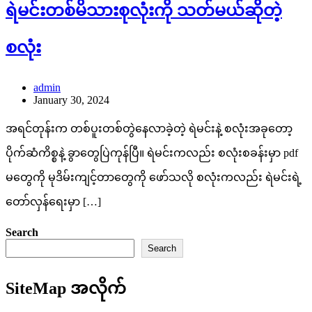
ရဲမင်းတစ်မိသားစုလုံးကို သတ်မယ်ဆိုတဲ့
စလုံး
admin
January 30, 2024
အရင်တုန်းက တစ်ပူးတစ်တွဲနေလာခဲ့တဲ့ ရဲမင်းနဲ့ စလုံးအခုတော့
ပိုက်ဆံကိစ္စနဲ့ ခွာတွေပြဲကုန်ပြီ။ ရဲမင်းကလည်း စလုံးစခန်းမှာ pdf
မတွေကို မုဒိမ်းကျင့်တာတွေကို ဖော်သလို စလုံးကလည်း ရဲမင်းရဲ့
တော်လှန်ရေးမှာ […]
Search
Search
SiteMap အလိုက်