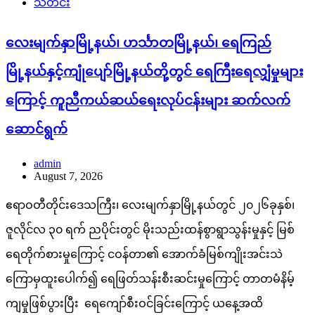
သတင်း
လေးမျက်နှာမြို့နယ်၊ ဟင်္သာတမြို့နယ်၊ ရေကြည်
မြို့နယ်နှင့်ကျုံပျော်မြို့နယ်တို့တွင် ရေကြီးရေလျှံမှုများ
ကြောင့် ကူညီကယ်ဆယ်ရေးလုပ်ငန်းများ ဆက်လက်
ဆောင်ရွက်
admin
August 7, 2026
ဧရာဝတီတိုင်းဒေသကြီး၊ လေးမျက်နှာမြို့နယ်တွင် ၂၀၂၆ခုနှစ်၊
ဇူလိုင်လ ၃၀ ရက် ညပိုင်းတွင် မိုးသည်းထန်စွာရွာသွန်းမှုနှင့် မြစ်
ရေတိုက်စားမှုကြောင့် ငဝန်တာ၏ အောက်ခံမြစ်ကျိုးအင်းသဲ
ကြောမှထူးပေါက်၍ ရေဖြတ်သန်းစီးဆင်းမှုကြောင့် တာတမံနိမ့်
ကျမှုဖြစ်ပွားပြီး ရေကျော်စီးဝင်ခြင်းကြောင့် ယနေ့အထိ