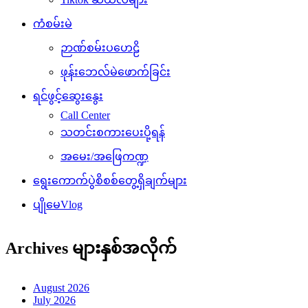
ကံစမ်းမဲ
ဉာဏ်စမ်းပဟေဠိ
ဖုန်းဘေလ်မဲဖောက်ခြင်း
ရင်ဖွင့်ဆွေးနွေး
Call Center
သတင်းစကားပေးပို့ရန်
အမေး/အဖြေကဏ္ဍ
ရွေးကောက်ပွဲစိစစ်တွေ့ရှိချက်များ
ပျိုမေVlog
Archives များနှစ်အလိုက်
August 2026
July 2026