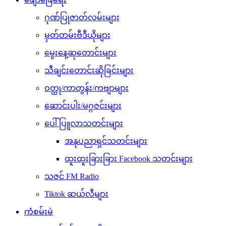
ဂုဏ်ပြုဇာတ်လမ်းများ
မှတ်တမ်းဗီဒီယိုများ
မွေးနေ့ဆုတောင်းများ
သီချင်းတောင်းဆိုခြင်းများ
ဝတ္ထု/ကာတွန်း/ကဗျာများ
ဆောင်းပါး/မဂ္ဂဇင်းများ
ပေါ်ပြူလာသတင်းများ
အနုပညာရှင်သတင်းများ
ထူးထူးခြားခြား Facebook သတင်းများ
သဇင် FM Radio
Tiktok ဆယ်လီများ
ကံစမ်းမဲ