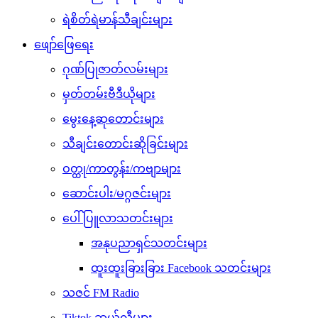
ရဲစိတ်ရဲမာန်သီချင်းများ
ဖျော်ဖြေရေး
ဂုဏ်ပြုဇာတ်လမ်းများ
မှတ်တမ်းဗီဒီယိုများ
မွေးနေ့ဆုတောင်းများ
သီချင်းတောင်းဆိုခြင်းများ
ဝတ္ထု/ကာတွန်း/ကဗျာများ
ဆောင်းပါး/မဂ္ဂဇင်းများ
ပေါ်ပြူလာသတင်းများ
အနုပညာရှင်သတင်းများ
ထူးထူးခြားခြား Facebook သတင်းများ
သဇင် FM Radio
Tiktok ဆယ်လီများ