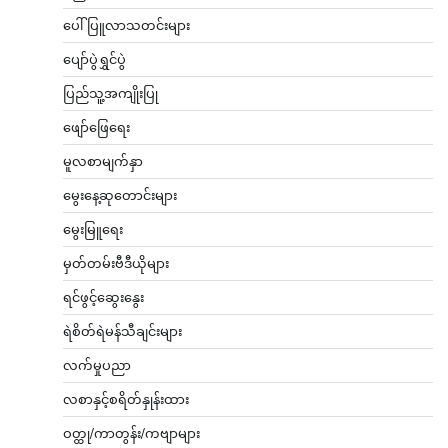
ပေါ်ပြူလာသတင်းများ
ပျော်ပွဲရွှင်ပွဲ
ပြည်သူ့အကျိုးပြု
ဖျော်ဖြေရေး
မူလစာမျက်နှာ
မွေးနေ့ဆုတောင်းများ
မွေးမြူရေး
မှတ်တမ်းဗီဒီယိုများ
ရင်ဖွင့်ဆွေးနွေး
ရဲစိတ်ရဲမန်သီချင်းများ
လက်မှုပညာ
လစာနှင့်စရိတ်နှုန်းထား
ဝတ္ထု/ကာတွန်း/ကဗျာများ