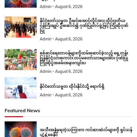
Admin
August 6, 2026
နိုင်ငံတော်သမ္မတ ဦးမင်းအောင်လှိုင်အား ထိုင်းဒုတိယ
ဝန်ကြီးချုပ် ဦးဆောင်၍ ဂုဏ်ပြုတပ်ဖွဲ့ဖြင့် ကြိုဆိုဂုဏ်
ပြု
Admin
August 6, 2026
စစ်ဆင်ရေးတာဝန်များကိုထမ်းဆောင်ခဲ့သည့် ရှေ့တန်း
ပြန်နိုင်ငံ့သားကောင်း တပ်မတော်သားများအား ဂုဏ်ပြု
ကြိုဆိုပွဲအခမ်းအနားကျင်းပ
Admin
August 6, 2026
နိုင်ငံတော်သမ္မတ ထိုင်းနိုင်ငံသို့ ရောက်ရှိ
Admin
August 6, 2026
Featured News
အသီးအနှံမှရတဲ့သကြားက ကင်ဆာဆဲလ်များကို ရှင်သန်
ပျံ့နှံ့စေနိုင်