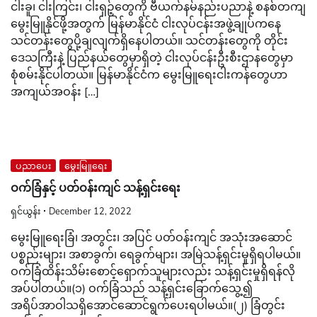
ငါးခူ၊ ငါးကြင်း၊ ငါးရှဉ့်တွေကို ဗီယက်နမ်နည်းပညာနဲ့ စနစ်တကျ
မွေးမြူနိုင်ဖို့အတွက် မြန်မာနိုင်ငံ ငါးလုပ်ငန်းအဖွဲ့ချုပ်ကနေ
သင်တန်းတွေပို့ချလျက်ရှိနေပါတယ်။ သင်တန်းတွေကို တိုင်း
ဒေသကြီးနဲ့ ပြည်နယ်တွေမှာရှိတဲ့ ငါးလုပ်ငန်းဦးစီးဌာနတွေမှာ
စုံစမ်းနိုင်ပါတယ်။ မြန်မာနိုင်ငံက မွေးမြူရေးငါးကန်တွေဟာ
အကျယ်အဝန်း […]
ပညာပေး
မွေးမြူရေး
ဝက်ခြံနှင့် ပတ်ဝန်းကျင် သန့်ရှင်းရေး
ရှင်ယွန်း
December 12, 2022
မွေးမြူရေးခြံ၊ အတွင်း၊ အပြင် ပတ်ဝန်းကျင် အသုံးအဆောင်
ပစ္စည်းများ၊ အစာခွက်၊ ရေခွက်များ၊ အမြဲသန့်ရှင်းမှုရှိရပါမယ်။
ဝက်ခြံထိန်းသိမ်းစောင့်ရှောက်သူများလည်း သန့်ရှင်းမှုရှိရန်လို
အပ်ပါတယ်။(၁) ဝက်ခြံသည် သန့်ရှင်းခြောက်သွေ့၍
အရိပ်အာဝါသရှိအောင်ဆောင်ရွက်ပေးရပါမယ်။(၂) ခြံတွင်း