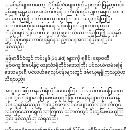
ယခင်နှစ်များကတော့ ထိုင်းနိုင်ငံစျေးကွက်များတွင် မြန်မာ့ကင်း
မွန်စျေးနှုန်းမှာ အေးခဲကင်းမွန် ၁ ကီလိုဂရမ်လျှင် အရွယ်အစား
ပေါ်မူတည်၍ ဘတ် ၁၀၀ မှ ၁၃၀ ကြားသာ ဈေးရရှိကြပြီး
သဘာဝအတိုင်း သန့်စင်နေလှန်းခြောက်များကလည်း ၁
ကီလိုဂရမ်လျှင် ဘတ် ၅၂၀ မှ ၅၅၀ ထိသာ ရရှိခဲ့ကြ၍ ယခုနှစ်
တွင် ပိုမိုဈေးကောင်းရရှိနေသည့်အနေအထားဖြစ်နေခြင်း
ဖြစ်သည်။
မြန်မာနိုင်ငံတွင် ကင်းမွန်(Squid) များကို ရခိုင်၊ ဧရာဝတီ
မြစ်ဝကျွန်းပေါ်နှင့် တနင်္သာရီတိုင်းဒေသကြီး ပင်လယ်ကမ်းခြေ
ဒေသများရှိ ပင်လယ်ရေလုပ်ငန်းများတွင် ဖမ်းယူရရှိကြသည်ဟု
သိရသည်။
အထူးသဖြင့် တနင်္သာရီတိုင်းဒေသကြီး ပင်လယ်ကမ်းခြေဒေသ
များတွင် အများအပြားဖမ်းယူရရှိပြီး ကင်းမွန်များကို သီးသန့်
ဖမ်းယူရမိနိုင်သည့် ကင်းမွန်လှေလုပ်ငန်းများကိုလည်း တီထွင်
လုပ်ကိုင်ဆောင်ရွက်လာကြကာ ညဘက်တွင် မီးထွန်းဖမ်းယူကြ
ခြင်းဖြစ်သည်ဟု သိရသည်။