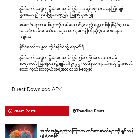
နိုင်ငံတော်သမ္မတ ဦးမင်းအောင်လှိုင်အား ထိုင်းဒုတိယဝန်ကြီးချုပ်
ဦးဆောင်၍ ဂုဏ်ပြုတပ်ဖွဲ့ဖြင့် ကြိုဆိုဂုဏ်ပြု
စစ်ဆင်ရေးတာဝန်များကိုထမ်းဆောင်ခဲ့သည့် ရှေ့တန်းပြန်နိုင်ငံ့သား
ကောင်း တပ်မတော်သားများအား ဂုဏ်ပြုကြိုဆိုပွဲအခမ်းအနား
ကျင်းပ
နိုင်ငံတော်သမ္မတ ထိုင်းနိုင်ငံသို့ ရောက်ရှိ
နိုင်ငံတော်သမ္မတ ဦးမင်းအောင်လှိုင် မြန်မာနိုင်ငံကက်သလစ်
ဆရာတော်ကြီးများအဖွဲ့ချုပ်၏ဥက္ကဋ္ဌ ကာဒီနယ် ချားလ်စ်ဘို ဦးဆောင်
သော ကိုယ်စားလှယ်အဖွဲ့အား လက်ခံတွေ့ဆုံ
Direct Download APK
Latest Posts
Trending Posts
အသီးအနှံမှရတဲ့သကြားက ကင်ဆာဆဲလ်များကို ရှင်သန်
ပျံ့နှံ့စေနိုင်