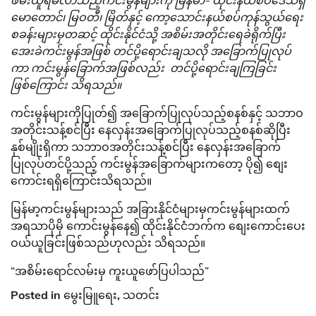
ဖမ်းယူရမိလာသည့်ကင်းမွန်များကို မြန်မာ- ထိုင်းနယ်စပ်ဒေသရှိ
မောတောင်၊ မြဝတီ၊ မြိတ်နှင့် ကော့သောင်းနယ်စပ်ကုန်သွယ်ရေး
စခန်းများမှတဆင့် ထိုင်းနိုင်ငံသို့
အစိမ်းအတိုင်းရေခဲရိုက်ပြီး
အေးခဲကင်းမွန်အဖြစ် တင်ပို့ရောင်းချသလို အခြောက်ပြုလုပ်
ကာ ကင်းမွန်ခြောက်အဖြစ်လည်း တင်ပို့ရောင်းချကြခြင်း
ဖြစ်ကြောင်း သိရသည်။
ကင်းမွန်များကိုပြုတ်၍ အခြောက်ပြုလုပ်သည့်စနစ်နှင့် သဘာဝ
အတိုင်းသန့်စင်ပြီး နေလှန်းအခြောက်ပြုလုပ်သည့်စနစ်ဆိုပြီး
နှစ်မျိုးရှိကာ သဘာဝအတိုင်းသန့်စင်ပြီး နေလှန်းအခြောက်
ပြုလုပ်တင်ပို့သည့် ကင်းမွန်အခြောက်များကတော့ ပို၍ စျေး
ကောင်းရရှိကြောင်းသိရသည်။
မြန်မာ့ကင်းမွန်များသည် အခြားနိုင်ငံများမှကင်းမွန်များထက်
အရသာပိုမို ကောင်းမွန်နေ၍ ထိုင်းနိုင်ငံဘက်က စျေးကောင်းပေး
ဝယ်ယူခြင်းဖြစ်သည်ဟုလည်း သိရသည်။
“အစိမ်းရောင်လမ်းမှ ကူးယူဖော်ပြပါသည်”
Posted in
မွေးမြူရေး
,
သတင်း