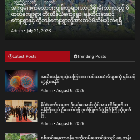
တိုက်ပွဲသတင်း
သတင်း
အကြမ်းဖက်သောင်းကျန်းသူများယာယီစိုးမိုးထားသည့် ဝိ
တုတ်ကျေးရွာ၊ တီးတိန်ယံကျေးရွာ၊ ရန်တိုင်းအောင်
ကျေးရွာနှင့် တွီဘန်ကျေးရွာတို့အားထပ်မံသိမ်းပိုက်ရရှိ
Admin
July 31, 2026
Latest Posts
Trending Posts
အသီးအနှံမှရတဲ့သကြားက ကင်ဆာဆဲလ်များကို ရှင်သန်
ပျံ့နှံ့စေနိုင်
Admin
August 6, 2026
နိုင်ငံတော်သမ္မတ ဦးမင်းအောင်လှိုင်အား ထိုင်းဒုတိယ
ဝန်ကြီးချုပ် ဦးဆောင်၍ ဂုဏ်ပြုတပ်ဖွဲ့ဖြင့် ကြိုဆိုဂုဏ်
ပြု
Admin
August 6, 2026
စစ်ဆင်ရေးတာဝန်များကိုထမ်းဆောင်ခဲ့သည့် ရှေ့တန်း