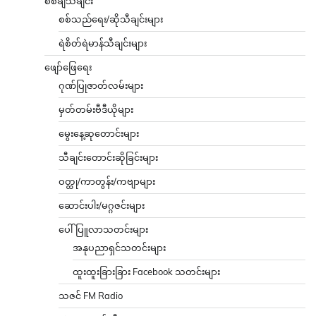
စစ်ချီသီချင်း
စစ်သည်ရေး/ဆိုသီချင်းများ
ရဲစိတ်ရဲမာန်သီချင်းများ
ဖျော်ဖြေရေး
ဂုဏ်ပြုဇာတ်လမ်းများ
မှတ်တမ်းဗီဒီယိုများ
မွေးနေ့ဆုတောင်းများ
သီချင်းတောင်းဆိုခြင်းများ
ဝတ္ထု/ကာတွန်း/ကဗျာများ
ဆောင်းပါး/မဂ္ဂဇင်းများ
ပေါ်ပြူလာသတင်းများ
အနုပညာရှင်သတင်းများ
ထူးထူးခြားခြား Facebook သတင်းများ
သဇင် FM Radio