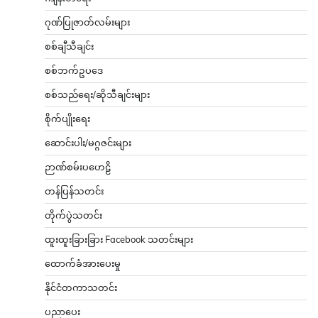
ဂုဏ်ပြုဇာတ်လမ်းများ
စစ်ချီသီချင်း
စစ်ဘက်ဥပဒေ
စစ်သည်ရေး/ဆိုသီချင်းများ
စိုက်ပျိုးရေး
ဆောင်းပါး/မဂ္ဂဇင်းများ
ဉာဏ်စမ်းပဟေဠိ
တန်ပြန်သတင်း
တိုက်ပွဲသတင်း
ထူးထူးခြားခြား Facebook သတင်းများ
ထောက်ခံအားပေးမှု
နိုင်ငံတကာသတင်း
ပညာပေး