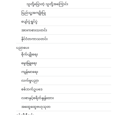
သူတို့ပြောတဲ့ သူတို့အကြောင်း
ပြည်သူ့အကျိုးပြု
ပျော်ပွဲရွှင်ပွဲ
အားကစားသတင်း
နိုင်ငံတကာသတင်း
ပညာပေး
စိုက်ပျိုးရေး
မွေးမြူရေး
ကျန်းမာရေး
လက်မှုပညာ
စစ်ဘက်ဥပဒေ
လစာနှင့်စရိတ်နှုန်းထား
အထွေထွေဗဟုသုတ