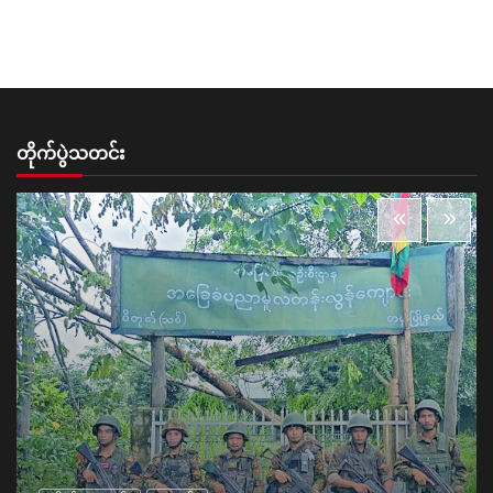
တိုက်ပွဲသတင်း