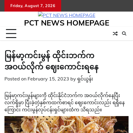
Skip
Friday, August 7, 2026
to
content
PCT NEWS HOMEPAGE
မြန်မာ့ကင်းမွန် ထိုင်းဘက်က
အဝယ်လိုက် ဈေးကောင်းရနေ
Posted on
February 15, 2023
by
ရှင်ယွန်း
မြန်မာ့ကင်းမွန်များကို ထိုင်းနိုင်ငံဘက်က အဝယ်လိုက်နေပြီး
လက်ရှိမှာ ပြီးခဲ့တဲ့နှစ်ကထက်စာရင် ဈေးကောင်းလည်း ရရှိနေ
ကြောင်း ကင်းမွန်လုပ်ငန်းရှင်များထံက သိရသည်။