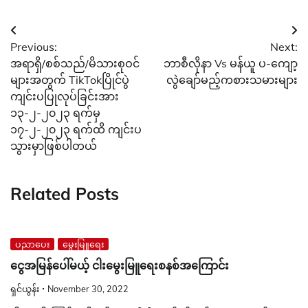
Post
Previous:
Next:
navigation
အရာရှိ/စစ်သည်/မိသားစုဝင်
ဘာစီလိုနာ Vs မန်ယူ ပ-ကျော့
များအတွက် TikTokပြိုင်ပွဲ
လွဲချော်မည့်ကစားသမားများ
ကျင်းပပြုလုပ်ခြင်းအား
၁၃-၂-၂၀၂၃ ရက်မှ
၁၇-၂-၂၀၂၃ ရက်ထိ ကျင်းပ
သွားမှာဖြစ်ပါတယ်
Related Posts
ပညာပေး
မွေးမြူရေး
ငွေအမြန်ပေါ်မယ့် ငါးမွေးမြူရေးစနစ်အကြောင်း
ရှင်ယွန်း
November 30, 2022