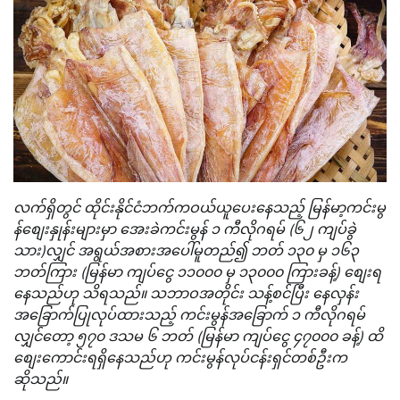
လက်ရှိတွင် ထိုင်းနိုင်ငံဘက်ကဝယ်ယူပေးနေသည့် မြန်မာ့ကင်းမွ
န်စျေးနှုန်းများမှာ အေးခဲကင်းမွန် ၁ ကီလိုဂရမ် (၆၂ ကျပ်ခွဲ
သား)လျှင် အရွယ်အစားအပေါ်မူတည်၍ ဘတ် ၁၃၀ မှ ၁၆၃
ဘတ်ကြား (မြန်မာ ကျပ်ငွေ ၁၁၀၀၀ မှ ၁၃၀၀၀ ကြားခန့်) စျေးရ
နေသည်ဟု သိရသည်။ သဘာဝအတိုင်း သန့်စင်ပြီး နေလှန်း
အခြောက်ပြုလုပ်ထားသည့် ကင်းမွန်အခြောက် ၁ ကီလိုဂရမ်
လျှင်တော့ ၅၇၀ ဒသမ ၆ ဘတ် (မြန်မာ ကျပ်ငွေ ၄၇၀၀၀ ခန့်) ထိ
စျေးကောင်းရရှိနေသည်ဟု ကင်းမွန်လုပ်ငန်းရှင်တစ်ဦးက
ဆိုသည်။