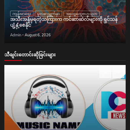
ကျန်းမာရေး
မူလစာမျက်နှာ
အထွေထွေဗဟုသုတ
အသီးအနှံမှရတဲ့သကြားက ကင်ဆာဆဲလ်များကို ရှင်သန်
ပျံ့နှံ့စေနိုင်
Admin
August 6, 2026
သီချင်းတောင်းဆိုခြင်းများ