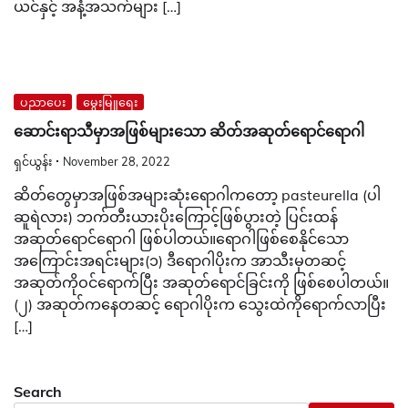
ယင်နှင့် အနံ့အသက်များ […]
ပညာပေး
မွေးမြူရေး
ဆောင်းရာသီမှာအဖြစ်များသော ဆိတ်အဆုတ်ရောင်ရောဂါ
ရှင်ယွန်း
November 28, 2022
ဆိတ်တွေမှာအဖြစ်အများဆုံးရောဂါကတော့ pasteurella (ပါ
ဆူရဲလား) ဘက်တီးယားပိုးကြောင့်ဖြစ်ပွားတဲ့ ပြင်းထန်
အဆုတ်ရောင်ရောဂါ ဖြစ်ပါတယ်။ရောဂါဖြစ်စေနိုင်သော
အကြောင်းအရင်းများ(၁) ဒီရောဂါပိုးက အာသီးမှတဆင့်
အဆုတ်ကိုဝင်ရောက်ပြီး အဆုတ်ရောင်ခြင်းကို ဖြစ်စေပါတယ်။
(၂) အဆုတ်ကနေတဆင့် ရောဂါပိုးက သွေးထဲကိုရောက်လာပြီး
[…]
Search