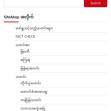
Search
SiteMap အလိုက်
ဖတ်ရှုသင့်သည့်သတင်းများ
FACT CHECK
သတင်းစာ
မြဝတီ
ကြေးမုံ
မြန်မာ့အလင်း
သတင်း
တိုက်ပွဲသတင်း
ထောက်ခံအားပေးမှု
တန်ပြန်သတင်း
သကသအကွဲအပြဲ