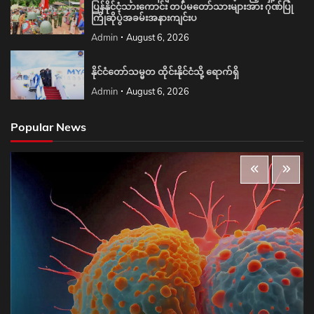
ပြန်နိုင်ငံ့သားကောင်း တပ်မတော်သားများအား ဂုဏ်ပြု
ကြိုဆိုပွဲအခမ်းအနားကျင်းပ
Admin
August 6, 2026
နိုင်ငံတော်သမ္မတ ထိုင်းနိုင်ငံသို့ ရောက်ရှိ
Admin
August 6, 2026
Popular News