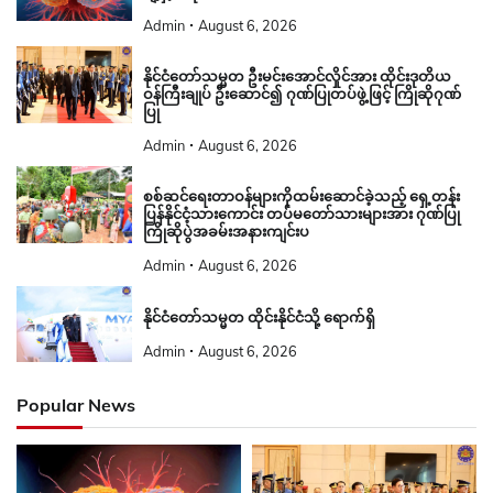
Admin
August 6, 2026
နိုင်ငံတော်သမ္မတ ဦးမင်းအောင်လှိုင်အား ထိုင်းဒုတိယ
ဝန်ကြီးချုပ် ဦးဆောင်၍ ဂုဏ်ပြုတပ်ဖွဲ့ဖြင့် ကြိုဆိုဂုဏ်
ပြု
Admin
August 6, 2026
စစ်ဆင်ရေးတာဝန်များကိုထမ်းဆောင်ခဲ့သည့် ရှေ့တန်း
ပြန်နိုင်ငံ့သားကောင်း တပ်မတော်သားများအား ဂုဏ်ပြု
ကြိုဆိုပွဲအခမ်းအနားကျင်းပ
Admin
August 6, 2026
နိုင်ငံတော်သမ္မတ ထိုင်းနိုင်ငံသို့ ရောက်ရှိ
Admin
August 6, 2026
Popular News