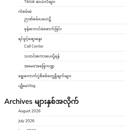
Tiktok ဆယ်လီများ
ကံစမ်းမဲ
ဉာဏ်စမ်းပဟေဠိ
ဖုန်းဘေလ်မဲဖောက်ခြင်း
ရင်ဖွင့်ဆွေးနွေး
Call Center
သတင်းစကားပေးပို့ရန်
အမေး/အဖြေကဏ္ဍ
ရွေးကောက်ပွဲစိစစ်တွေ့ရှိချက်များ
ပျိုမေVlog
Archives များနှစ်အလိုက်
August 2026
July 2026