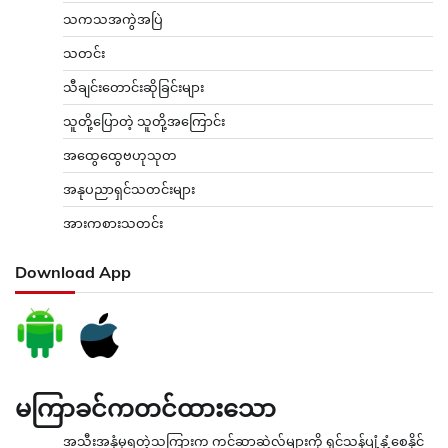
သကသအကွဲအပြဲ
သတင်း
သီချင်းတောင်းဆိုခြင်းများ
သူတို့ပြောတဲ့ သူတို့အကြောင်း
အထွေထွေဗဟုသုတ
အနုပညာရှင်သတင်းများ
အားကစားသတင်း
Download App
မကြာခင်ကတင်ထားသော
အသီးအနှံမှရတဲ့သကြားက ကင်ဆာဆဲလ်များကို ရှင်သန်ပျံ့နှံ့စေနိုင်