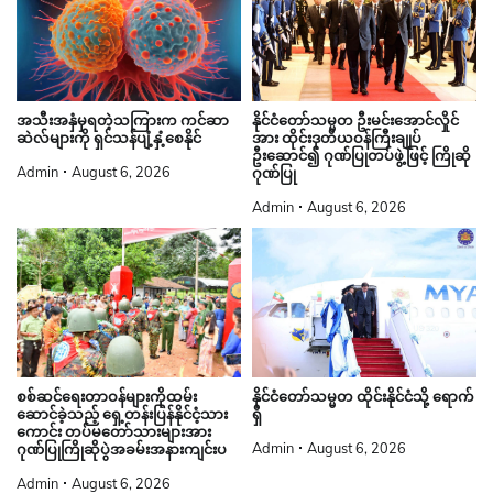
နိုင်ငံတော်သမ္မတ ဦးမင်းအောင်လှိုင်
အသီးအနှံမှရတဲ့သကြားက ကင်ဆာ
အား ထိုင်းဒုတိယဝန်ကြီးချုပ်
ဆဲလ်များကို ရှင်သန်ပျံ့နှံ့စေနိုင်
ဦးဆောင်၍ ဂုဏ်ပြုတပ်ဖွဲ့ဖြင့် ကြိုဆို
Admin
August 6, 2026
ဂုဏ်ပြု
Admin
August 6, 2026
စစ်ဆင်ရေးတာဝန်များကိုထမ်း
နိုင်ငံတော်သမ္မတ ထိုင်းနိုင်ငံသို့ ရောက်
ဆောင်ခဲ့သည့် ရှေ့တန်းပြန်နိုင်ငံ့သား
ရှိ
ကောင်း တပ်မတော်သားများအား
Admin
August 6, 2026
ဂုဏ်ပြုကြိုဆိုပွဲအခမ်းအနားကျင်းပ
Admin
August 6, 2026