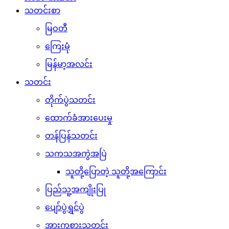
သတင်းစာ
မြဝတီ
ကြေးမုံ
မြန်မာ့အလင်း
သတင်း
တိုက်ပွဲသတင်း
ထောက်ခံအားပေးမှု
တန်ပြန်သတင်း
သကသအကွဲအပြဲ
သူတို့ပြောတဲ့ သူတို့အကြောင်း
ပြည်သူ့အကျိုးပြု
ပျော်ပွဲရွှင်ပွဲ
အားကစားသတင်း