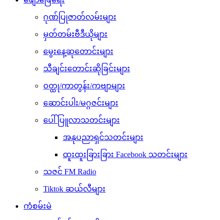
ဂုဏ်ပြုဇာတ်လမ်းများ
မှတ်တမ်းဗီဒီယိုများ
မွေးနေ့ဆုတောင်းများ
သီချင်းတောင်းဆိုခြင်းများ
ဝတ္ထု/ကာတွန်း/ကဗျာများ
ဆောင်းပါး/မဂ္ဂဇင်းများ
ပေါ်ပြူလာသတင်းများ
အနုပညာရှင်သတင်းများ
ထူးထူးခြားခြား Facebook သတင်းများ
သဇင် FM Radio
Tiktok ဆယ်လီများ
ကံစမ်းမဲ