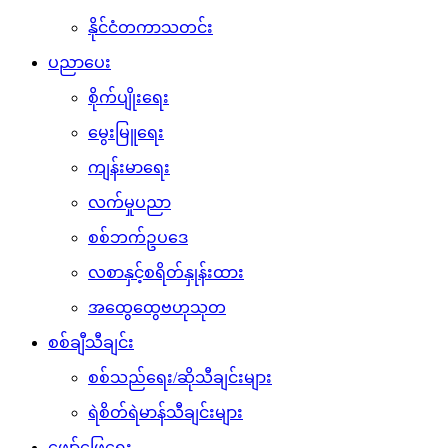
နိုင်ငံတကာသတင်း
ပညာပေး
စိုက်ပျိုးရေး
မွေးမြူရေး
ကျန်းမာရေး
လက်မှုပညာ
စစ်ဘက်ဥပဒေ
လစာနှင့်စရိတ်နှုန်းထား
အထွေထွေဗဟုသုတ
စစ်ချီသီချင်း
စစ်သည်ရေး/ဆိုသီချင်းများ
ရဲစိတ်ရဲမာန်သီချင်းများ
ဖျော်ဖြေရေး